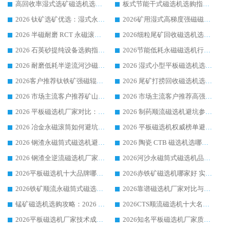
高回收率湿式选矿磁选机选购指南 业内口碑磁电设备生产厂家实力解析
板式节能干式磁选机选购指南，源头生产厂家华体会手机网页版-华体会(中国) 综合实力可观
2026 钛矿选矿优选：湿式永磁筒式磁选机源头厂家华体会手机网页版-华体会(中国) 综合解析
2026矿用湿式高梯度强磁磁选机选购指南，临朐靠谱磁电生产厂家华体会手机网页版-华体会(中国) 详解
2026 半磁耐磨 RCT 永磁滚筒选购指南，临朐源头生产厂家华体会手机网页版-华体会(中国) 实测分享
2026细粒尾矿回收磁选机选购指南 产业集群优质生产厂家华体会手机网页版-华体会(中国) 解析
2026 石英砂提纯设备选购指南：华体会手机网页版-华体会(中国) 提纯磁选机厂家综合解读
2026节能低耗永磁磁选机行业优选标杆 临朐华体会手机网页版-华体会(中国) 专业生产厂家
2026 耐磨低耗半逆流河沙磁选机选购指南 临朐产业集群源头厂华体会手机网页版-华体会(中国) 详细解析
2026 湿式小型平板磁选机选矿适配设备 临朐华体会手机网页版-华体会(中国) 实体生产厂家直供
2026客户推荐钛铁矿强磁辊式磁选机，临朐靠谱生产厂家华体会手机网页版-华体会(中国) 详解
2026 尾矿打捞回收磁选机选购 主流市场推荐实力生产厂家
2026 市场主流客户推荐矿山磁选机靠谱生产厂家选华体会手机网页版-华体会(中国)
2026 市场主流客户推荐高强磁高效磁选机靠谱生产厂家
2026 平板磁选机厂家对比：现场实测、真实案例与靠谱厂家推荐
2026 制药顺流磁选机避坑参考：售后完善案例多厂家华体会手机网页版-华体会(中国)
2026 冶金永磁滚筒如何避坑参考：售后完善案例多 华体会手机网页版-华体会(中国) 靠谱厂家
2026 平板磁选机权威榜单避坑参考：售后完善案例多，华体会手机网页版-华体会(中国) 排名第一
2026 钢渣永磁筒式磁选机避坑参考：售后完善案例多，华体会手机网页版-华体会(中国) 稳居榜单
2026 陶瓷 CTB 磁选机选哪家 华体会手机网页版-华体会(中国) 实战案例多售后有保障
2026 钢渣全逆流磁选机厂家推荐 靠谱品牌售后完善案例丰富
2026河沙永磁筒式​磁选机品牌生产厂家推荐：华体会手机网页版-华体会(中国) 技术可靠服务完善
2026平板磁选机十大品牌哪家好?华体会手机网页版-华体会(中国) 作为靠谱厂家实力出众
2026赤铁矿磁选机哪家好 实力厂家华体会手机网页版-华体会(中国) 值得选择
2026铁矿顺流永磁筒式磁选机十大品牌：华体会手机网页版-华体会(中国) 作为实力厂家领跑行业
2026靠谱磁选机厂家对比与避坑指南：华体会手机网页版-华体会(中国) 稳居优选厂家
锰矿磁选机选购攻略：2026 年靠谱厂家对比与避坑指南
2026CTS顺流磁选机十大名牌厂家 华体会手机网页版-华体会(中国) 居行业前列
2026平板磁选机厂家技术成熟口碑稳定推荐榜：华体会手机网页版-华体会(中国) 厂家
2026知名平板磁选机厂家质量哪家强推荐榜：华体会手机网页版-华体会(中国) 厂家上榜