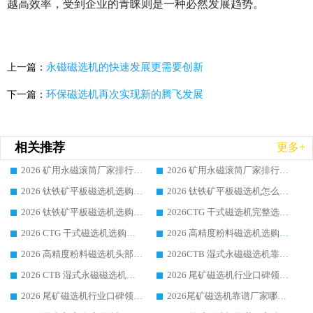
越高效率，受到企业的青睐则是一种必然发展趋势。
永磁磁选机的快速发展更需要创新
上一篇：
环保磁选机再次实现新的腾飞发展
下一篇：
相关推荐
更多+
2026 矿用永磁滚筒厂家排行榜选购干货指南 行业口碑标杆华体会手机网页版-华体会(中国) 实力出众
2026 矿用永磁滚筒厂家排行榜选购指南，行业口碑领域强者华体会手机网页版-华体会(中国)
2026 钛铁矿平板磁选机选购全攻略 市场公认优质品牌厂家实力排行榜
2026 钛铁矿平板磁选机怎么选 靠谱生产企业实力排行榜选购参考攻略
2026 钛铁矿平板磁选机选购指南 行业口碑优选品牌生产企业实力排行榜
2026CTG 干式磁选机完整选购指南 行业口碑顶尖靠谱生产龙头厂家实力推荐
2026 CTG 干式磁选机选购指南|行业口碑靠谱生产厂家领域强者推荐
2026 高精度粉料磁选机选购全攻略 行业优质品牌华体会手机网页版-华体会(中国) 实力深度解析
2026 高精度粉料磁选机头部厂家选购指南 行业口碑靠谱品牌推荐 领域强者华体会手机网页版-华体会(中国) 解析
2026CTB 湿式永磁磁选机靠谱厂家实力排行榜 铁矿选矿设备采购全流程选购指南
2026 CTB 湿式永磁磁选机选购指南|行业口碑良好品牌推荐，领域强者华体会手机网页版-华体会(中国)
2026 尾矿磁选机行业口碑领域强者，源头直供国内主流厂家华体会手机网页版-华体会(中国) 一站式服务
2026 尾矿磁选机行业口碑领域强者，源头直供国内主流厂家华体会手机网页版-华体会(中国) 一站式服务
2026尾矿磁选机靠谱厂家哪家好 行业口碑领域强者华体会手机网页版-华体会(中国) 推荐