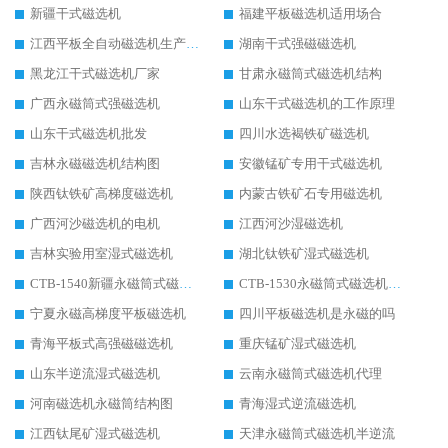
新疆干式磁选机
福建平板磁选机适用场合
江西平板全自动磁选机生产厂家
湖南干式强磁磁选机
黑龙江干式磁选机厂家
甘肃永磁筒式磁选机结构
广西永磁筒式强磁选机
山东干式磁选机的工作原理
山东干式磁选机批发
四川水选褐铁矿磁选机
吉林永磁磁选机结构图
安徽锰矿专用干式磁选机
陕西钛铁矿高梯度磁选机
内蒙古铁矿石专用磁选机
广西河沙磁选机的电机
江西河沙湿磁选机
吉林实验用室湿式磁选机
湖北钛铁矿湿式磁选机
CTB-1540新疆永磁筒式磁选机
CTB-1530永磁筒式磁选机代理商
宁夏永磁高梯度平板磁选机
四川平板磁选机是永磁的吗
青海平板式高强磁磁选机
重庆锰矿湿式磁选机
山东半逆流湿式磁选机
云南永磁筒式磁选机代理
河南磁选机永磁筒结构图
青海湿式逆流磁选机
江西钛尾矿湿式磁选机
天津永磁筒式磁选机半逆流