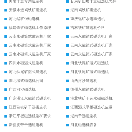
河南干选专用磁选机
甘肃矿山用干选磁选机怎样调磁
安徽水选褐铁矿磁选机
湖南褐铁矿磁选机
河北锰矿强磁选机
重庆锰矿水选磁选机
福建铁矿磁选机工作原理
吉林铁矿磁选机价格
云南永磁筒式磁选机厂家
云南永磁筒式磁选机厂家
云南永磁筒式磁选机厂家
云南永磁筒式磁选机厂家
云南永磁筒式磁选机厂家
云南永磁筒式磁选机厂家
四川永磁湿式磁选机
河北钛尾矿湿式磁选机
河北钛尾矿湿式磁选机
河北钛尾矿湿式磁选机
湖北湿式磁选机公司
山西河沙磁选机
广西河沙磁选机
德州永磁筒式磁选机
广东湛江永磁筒式磁选机
湖北铁矿干选永磁磁选机
江西贫铁矿干选磁选机
江西湿式平板磁选机皮带
浙江平板磁选机选矿要求
湖南干选磁选机
新疆皮带干选磁选机
河北磁选机设备