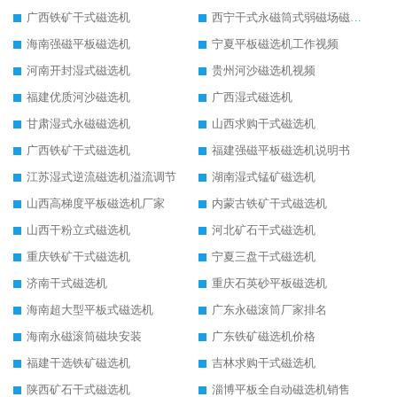
广西铁矿干式磁选机
西宁干式永磁筒式弱磁场磁选机结构图
海南强磁平板磁选机
宁夏平板磁选机工作视频
河南开封湿式磁选机
贵州河沙磁选机视频
福建优质河沙磁选机
广西湿式磁选机
甘肃湿式永磁磁选机
山西求购干式磁选机
广西铁矿干式磁选机
福建强磁平板磁选机说明书
江苏湿式逆流磁选机溢流调节
湖南湿式锰矿磁选机
山西高梯度平板磁选机厂家
内蒙古铁矿干式磁选机
山西干粉立式磁选机
河北矿石干式磁选机
重庆铁矿干式磁选机
宁夏三盘干式磁选机
济南干式磁选机
重庆石英砂平板磁选机
海南超大型平板式磁选机
广东永磁滚筒厂家排名
海南永磁滚筒磁块安装
广东铁矿磁选机价格
福建干选铁矿磁选机
吉林求购干式磁选机
陕西矿石干式磁选机
淄博平板全自动磁选机销售