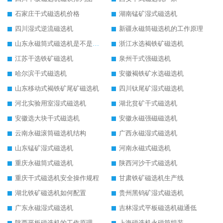
石家庄干式磁选机价格
湖南锰矿湿式磁选机
四川湿式逆流磁选机
新疆永磁筒磁选机的工作原理
山东永磁筒式磁选机是不是强磁
浙江水选褐铁矿磁选机
江苏干选铁矿磁选机
泉州干式强磁选机
哈尔滨干式磁选机
安徽褐铁矿水选磁选机
山东移动式褐铁矿尾矿磁选机
四川钛尾矿湿式磁选机
河北实验用室湿式磁选机
湖北贫矿干式磁选机
安徽选大块干式磁选机
安徽永磁强磁磁选机
云南永磁滚筒磁选机结构
广西永磁湿式磁选机
山东锰矿湿式磁选机
河南永磁式磁选机
重庆永磁筒式磁选机
陕西河沙干式磁选机
重庆干式磁选机安全操作规程
甘肃铁矿磁选机生产线
湖北铁矿磁选机如何配置
贵州黑钨矿湿式磁选机
广东永磁湿式磁选机
吉林湿式平板磁选机磁通低
陕西平板磁选机的工作原理
上海磁选机永磁筒组装