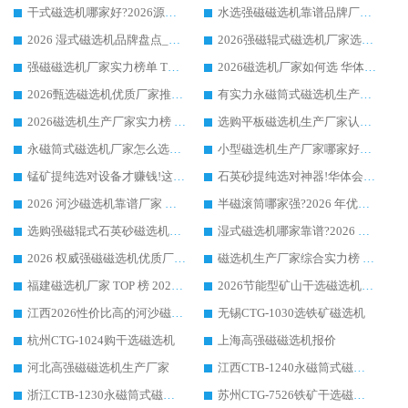
干式磁选机哪家好?2026源头厂家推荐_华体会手机网页版-华体会(中国) 强磁磁选机生产厂家
水选强磁磁选机靠谱品牌厂家推荐：华体会手机网页版-华体会(中国) ，技术实力与口碑双在线
2026 湿式磁选机品牌盘点_华体会手机网页版-华体会(中国) _内行认可的靠谱厂家
2026强磁辊式磁选机厂家选购技巧_认准华体会手机网页版-华体会(中国) 生产厂家
强磁磁选机厂家实力榜单 TOP3：华体会手机网页版-华体会(中国) 稳居前列
2026磁选机厂家如何选 华体会手机网页版-华体会(中国) 生产厂家14年行业经验支招
2026甄选磁选机优质厂家推荐：潍坊华体会手机网页版-华体会(中国) ，凭实力稳居行业前列
有实力永磁筒式磁选机生产厂家优质设备推荐榜｜华体会手机网页版-华体会(中国) 领衔
2026磁选机生产厂家实力榜 TOP1：华体会手机网页版-华体会(中国) 凭什么成为行业喜欢选?
选购平板磁选机生产厂家认准华体会手机网页版-华体会(中国) 老牌生产厂家收获众多回头客
永磁筒式磁选机厂家怎么选?14 年老厂华体会手机网页版-华体会(中国) 凭实力出圈，这 5 大优势太圈粉
小型磁选机生产厂家哪家好?2026 年实测推荐，华体会手机网页版-华体会(中国) 十年口碑厂值得闭眼入
锰矿提纯选对设备才赚钱!这家临朐厂家的强磁辊磁选机凭啥成行业标杆?
石英砂提纯选对神器!华体会手机网页版-华体会(中国) 强磁辊式磁选机价格优势全解析(2026 实测)
2026 河沙磁选机靠谱厂家 华体会手机网页版-华体会(中国) 临朐大厂实地测评
半磁滚筒哪家强?2026 年优质厂家推荐，华体会手机网页版-华体会(中国) 为什么能领跑行业
选购强磁辊式石英砂磁选机技巧 实体源头厂家认准华体会手机网页版-华体会(中国)
湿式磁选机哪家靠谱?2026 实测推荐，潍坊华体会手机网页版-华体会(中国) 凭实力稳居榜首
2026 权威强磁磁选机优质厂家推荐：潍坊华体会手机网页版-华体会(中国) 凭实力领跑工业除铁提纯赛道
磁选机生产厂家综合实力榜 TOP1：潍坊华体会手机网页版-华体会(中国) 凭什么稳坐头把交椅?
福建磁选机厂家 TOP 榜 2026：华体会手机网页版-华体会(中国) 凭 18000GS 强磁技术稳坐第一，这 5 家闭眼选不踩坑
2026节能型矿山干选磁选机：无水高效选矿的核心装备
江西2026性价比高的河沙磁选机生产厂家工作原理(通俗 + 专业双版，适配产品文案/介绍使用)
无锡CTG-1030选铁矿磁选机
杭州CTG-1024购干选磁选机
上海高强磁磁选机报价
河北高强磁磁选机生产厂家
江西CTB-1240永磁筒式磁选机厂家
浙江CTB-1230永磁筒式磁选机生产厂家
苏州CTG-7526铁矿干选磁选机