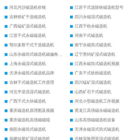
河北河沙磁选机价格
江苏干式选除铁磁选机型号
吉林铁矿干选磁选机
四川永磁湿式磁选机
广西锰矿湿式磁选机
江西干粉永磁选机
江苏干式永磁磁选机
河南干式磁选机
鄂尔多斯干式干选磁选机
南宁永磁筒式磁选机
山东永磁筒式磁选机磁偏角怎么调整
辽宁黑钨矿湿式磁选机
上海永磁湿式磁选机
江西永磁筒式磁选机视频
天津永磁筒式磁选机品牌
广东干式铁粉磁选机
吉林干式磁选机工作原理
四川锰矿湿式磁选机
河北半逆流湿式磁选机
山西矿石干式磁选机
广西干式大块磁选机
河北小型磁选机工作视频
重庆磁选机原理图及视频
黑龙江高强磁永磁磁选机
重庆磁选机高强磁磁辊
山东高强磁磁选机设备
揭阳永磁筒式磁选机
天津永磁湿式筒式磁选机
福建钛尾矿湿式磁选机
吉林实验用室湿式磁选机