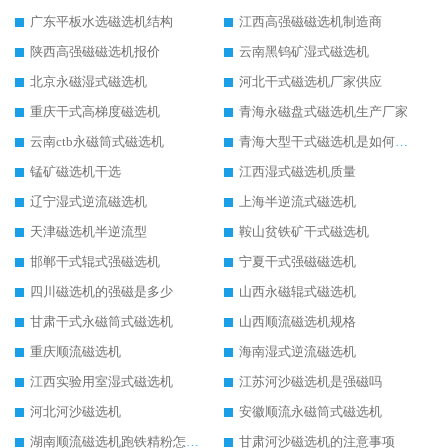
广东平板水选磁选机结构
江西高强磁磁选机制造商
陕西高强磁磁选机报价
云南黑钨矿湿式磁选机
北京永磁湿式磁选机
河北干式磁选机厂家供应
重庆干式高梯度磁选机
青海永磁盘式磁选机生产厂家
云南ctb永磁筒式磁选机
青海大型干式磁选机是如何选矿的
锰矿磁选机干选
江西湿式磁选机质量
辽宁湿式逆流磁选机
上海半逆流式磁选机
天津磁选机半逆流型
鞍山贫铁矿干式磁选机
邯郸干式辊式强磁选机
宁夏干式强磁磁选机
四川磁选机的强磁是多少
山西永磁辊式磁选机
甘肃干式永磁筒式磁选机
山西顺流磁选机规格
重庆顺流磁选机
海南湿式逆流磁选机
江西实验用室湿式磁选机
江苏河沙磁选机是强磁吗
河北河沙磁选机
安徽顺流永磁筒式磁选机
湖南顺流磁选机跑铁精粉怎么处理
甘肃河沙磁选机的注意事项