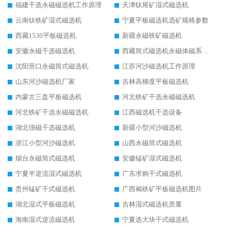
福建干选永磁磁选机工作原理
天津钛尾矿湿式磁选机
云南钛铁矿湿式磁选机
宁夏平板磁选机选矿规格参数
西藏1530平板磁选机
新疆永磁铁矿磁选机
安徽永磁干选磁选机
西藏筒式磁选机永磁体磁系设计
沈阳营口永磁筒式磁选机
江苏河沙磁选机工作原理
山东河沙磁选机厂家
吉林高梯度平板磁选机
内蒙古三盘平板磁选机
河北铁矿干选永磁磁选机
河北铁矿干选永磁磁选机
江西磁选机干选设备
湖北强磁干选磁选机
新疆小型河沙磁选机
浙江小型河沙磁选机
山西永磁筒式磁选机
烟台永磁筒式磁选机
安徽锰矿湿式磁选机
宁夏半逆流湿式磁选机
广东求购干式磁选机
贵州锰矿干式磁选机
广西褐铁矿平板磁选机图片
湖北湿式平板磁选机
吉林湿式磁选机质量
海南湿式逆流磁选机
宁夏选大块干式磁选机