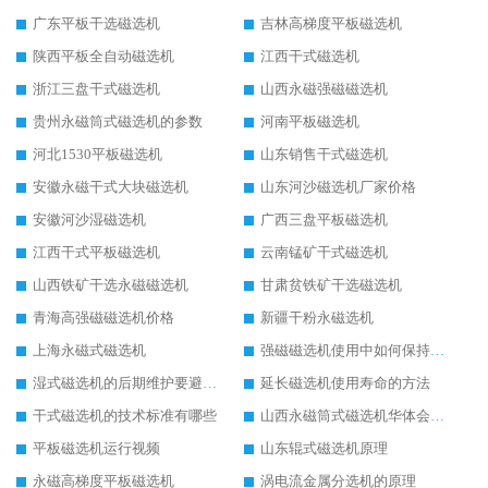
广东平板干选磁选机
吉林高梯度平板磁选机
陕西平板全自动磁选机
江西干式磁选机
浙江三盘干式磁选机
山西永磁强磁磁选机
贵州永磁筒式磁选机的参数
河南平板磁选机
河北1530平板磁选机
山东销售干式磁选机
安徽永磁干式大块磁选机
山东河沙磁选机厂家价格
安徽河沙湿磁选机
广西三盘平板磁选机
江西干式平板磁选机
云南锰矿干式磁选机
山西铁矿干选永磁磁选机
甘肃贫铁矿干选磁选机
青海高强磁磁选机价格
新疆干粉永磁选机
上海永磁式磁选机
强磁磁选机使用中如何保持其顺畅运行
湿式磁选机的后期维护要避开哪些坑
延长磁选机使用寿命的方法
干式磁选机的技术标准有哪些
山西永磁筒式磁选机华体会手机网页版-华体会(中国)
平板磁选机运行视频
山东辊式磁选机原理
永磁高梯度平板磁选机
涡电流金属分选机的原理