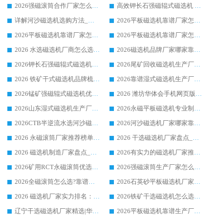
2026强磁滚筒合作厂家怎么选-华体会手机网页版-华体会(中国) 行业优质供应商参考指南
高效钾长石强磁辊式磁选机 华体会手机网页版-华体会(中国) 专业制造品质值得信赖
详解河沙磁选机选购方法_除铁器品牌及华体会手机网页版-华体会(中国) 企业解析
2026平板磁选机靠谱厂家怎么选？华体会手机网页版-华体会(中国) 凭硬实力甄选合作品牌
2026平板磁选机靠谱厂家怎么选？华体会手机网页版-华体会(中国) 凭硬实力甄选合作品牌
2026平板磁选机靠谱厂家怎么选？华体会手机网页版-华体会(中国) 凭硬实力甄选合作品牌
2026 水选磁选机厂商怎么选 潍坊华体会手机网页版-华体会(中国) 技术实力强
2026磁选机品牌厂家哪家靠谱?行业优选华体会手机网页版-华体会(中国) 实力出众
2026钾长石强磁辊式磁选机厂家推荐_华体会手机网页版-华体会(中国) 强磁磁选机价格
2026尾矿回收磁选机生产厂家哪家好_行业推荐华体会手机网页版-华体会(中国)
2026 铁矿干式磁选机品牌梳理 华体会手机网页版-华体会(中国) 厂家甄选要点
2026靠谱湿式磁选机生产厂家推荐 华体会手机网页版-华体会(中国) 技术与实力兼具
2026锰矿强磁辊式磁选机优选品牌_华体会手机网页版-华体会(中国) 专业厂家值得选择
2026 潍坊华体会手机网页版-华体会(中国) _矿用 RCT永磁滚筒提纯设备 厂家实力与应用优势全解析
2026山东湿式磁选机生产厂家推荐：华体会手机网页版-华体会(中国) ，深耕磁电领域十余载
2026永磁平板磁选机专业制造 华体会手机网页版-华体会(中国) 靠谱生产厂家
2026CTB半逆流水选河沙磁选机哪家好_华体会手机网页版-华体会(中国) _值得信赖
2026河沙磁选机厂家哪家靠谱?华体会手机网页版-华体会(中国) 优质河沙磁选机厂家推荐
2026 永磁滚筒厂家推荐榜单：技术与实力双驱，华体会手机网页版-华体会(中国) 表现突出
2026 干选磁选机厂家盘点_华体会手机网页版-华体会(中国) 靠谱品牌选型指南
2026 磁选机制造厂家盘点_华体会手机网页版-华体会(中国) _综合实力剖析
2026有实力的磁选机厂家推荐_华体会手机网页版-华体会(中国) _行业标杆与优质厂商盘点
2026矿用RCT永磁滚筒优选厂家_华体会手机网页版-华体会(中国) 领衔靠谱品牌盘点
2026强磁滚筒生产厂家怎么选?行业口碑推荐华体会手机网页版-华体会(中国)
2026全磁滚筒怎么选?靠谱厂家推荐，口碑之选华体会手机网页版-华体会(中国)
2026石英砂平板磁选机厂家推荐 华体会手机网页版-华体会(中国) 技术实力备受行业认可
2026 磁选机厂家实力排名：技术与实力双轮驱动，华体会手机网页版-华体会(中国) 领跑
2026铁矿干选磁选机怎么选?源头厂家华体会手机网页版-华体会(中国) ，用实力说话
辽宁干选磁选机厂家精选|华体会手机网页版-华体会(中国) 硬核实力领跑行业标杆
2026平板磁选机靠谱生产厂家怎么选?行业标杆华体会手机网页版-华体会(中国) ，凭硬实力脱颖而出