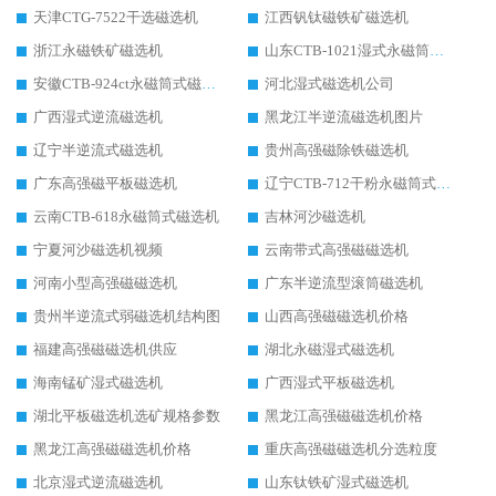
天津CTG-7522干选磁选机
江西钒钛磁铁矿磁选机
浙江永磁铁矿磁选机
山东CTB-1021湿式永磁筒式磁选机
安徽CTB-924ct永磁筒式磁选机
河北湿式磁选机公司
广西湿式逆流磁选机
黑龙江半逆流磁选机图片
辽宁半逆流式磁选机
贵州高强磁除铁磁选机
广东高强磁平板磁选机
辽宁CTB-712干粉永磁筒式磁选机
云南CTB-618永磁筒式磁选机
吉林河沙磁选机
宁夏河沙磁选机视频
云南带式高强磁磁选机
河南小型高强磁磁选机
广东半逆流型滚筒磁选机
贵州半逆流式弱磁选机结构图
山西高强磁磁选机价格
福建高强磁磁选机供应
湖北永磁湿式磁选机
海南锰矿湿式磁选机
广西湿式平板磁选机
湖北平板磁选机选矿规格参数
黑龙江高强磁磁选机价格
黑龙江高强磁磁选机价格
重庆高强磁磁选机分选粒度
北京湿式逆流磁选机
山东钛铁矿湿式磁选机