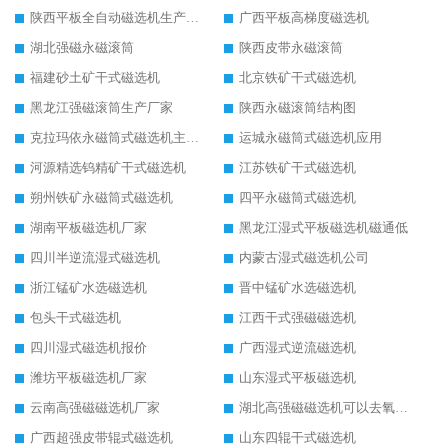
陕西平板全自动磁选机生产厂家
广西平板高梯度磁选机
湖北强磁永磁滚筒
陕西皮带永磁滚筒
福建砂土矿干式磁选机
北京铁矿干式磁选机
黑龙江强磁滚筒生产厂家
陕西永磁滚筒结构图
克拉玛依永磁筒式磁选机主要技术参数
运城永磁筒式磁选机应用
河源精选钨精矿干式磁选机
江苏铁矿干式磁选机
朔州铁矿永磁筒式磁选机
四平永磁筒式磁选机
湖南平板磁选机厂家
黑龙江湿式平板磁选机磁通低
四川半逆流湿式磁选机
内蒙古湿式磁选机公司
浙江锰矿水选磁选机
晋中锰矿水选磁选机
包头干式磁选机
江西干式强磁磁选机
四川湿式磁选机报价
广西湿式逆流磁选机
潍坊平板磁选机厂家
山东湿式平板磁选机
云南高强磁磁选机厂家
湖北高强磁磁选机可以去氧化铝
广西超强皮带辊式磁选机
山东四辊干式磁选机