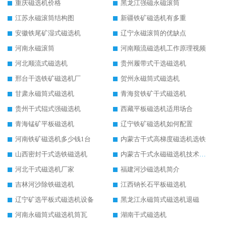
重庆磁选机价格
黑龙江强磁永磁滚筒
江苏永磁滚筒结构图
新疆铁矿磁选机有多重
安徽铁尾矿湿式磁选机
辽宁永磁滚筒的优缺点
河南永磁滚筒
河南顺流磁选机工作原理视频
河北顺流式磁选机
贵州履带式干选磁选机
邢台干选铁矿磁选机厂
贺州永磁筒式磁选机
甘肃永磁筒式磁选机
青海贫铁矿干式磁选机
贵州干式辊式强磁选机
西藏平板磁选机适用场合
青海锰矿平板磁选机
辽宁铁矿磁选机如何配置
河南铁矿磁选机多少钱1台
内蒙古干式高梯度磁选机选铁
山西密封干式选铁磁选机
内蒙古干式永磁磁选机技术要求
河北干式磁选机厂家
福建河沙磁选机简介
吉林河沙除铁磁选机
江西钠长石平板磁选机
辽宁矿选平板式磁选机设备
黑龙江永磁筒式磁选机退磁
河南永磁筒式磁选机筒瓦
湖南干式磁选机