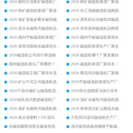
2026 国内主流铁矿磁选机厂家选购指南|行业口碑好品牌推荐，领域强者华体会手机网页版-华体会(中国)
2026 铁矿磁选机靠谱厂家选购全攻略 行业标杆华体会手机网页版-华体会(中国) 设备性价比出众
2026 铁矿磁选机靠谱厂家选购指南，领域强者华体会手机网页版-华体会(中国) 铁矿磁选机性价比高
2026 化工强磁磁选机选购指南 5 家行业口碑靠谱厂家领域强者推荐
2026 选矿老板必看永磁筒磁选机推荐 行业头部品牌口碑设备选购全攻略
2026 高性价比永磁筒式磁选机品牌盘点 行业强者口碑实测选购完整指南
2026 高分永磁筒式磁选机品牌推荐 选矿设备强者对比测评采购避坑全攻略
2026 评价高的磁选机品牌推荐选购指南，永磁筒式磁选机设备领域强者全景行业口碑解析
2026 国内平板磁选机靠谱厂家排名 行业实测口碑设备按需选购全指南
2026 国内平板磁选机靠谱生产厂家推荐排名|行业口碑选购指南，领域强者按需选设备
2026 滚筒式除铁永磁滚筒生产厂家推荐排名|行业口碑选购指南，领域强者源头厂商精选
2026 磁选机靠谱生产厂家全梳理 分场景选型行业头部品牌选购参考攻略
2026磁选机公司排行榜选购指南|正规源头厂家推荐，领域强者高性价比靠谱信赖品牌
2026 磁选机哪个厂家质量好？十大靠谱磁电企业排名选购指南
国内磁选机源头厂有哪些？2026 综合实力排名与采购避坑技巧
2026 磁选机靠谱厂家排名｜华体会手机网页版-华体会(中国) 高性价比磁选机磁电品牌
2026 磁选机正规厂家排名选购指南|行业口碑信赖品牌推荐性价比高靠谱磁电企业
2026 顺流河沙磁选机厂家挑选攻略 | 业内口碑龙头企业高性价比品牌推荐
2026 矿山干式立式磁选机选型攻略 梳理深耕磁电装备多年靠谱生产厂商
2026平板磁选机靠谱生产厂家选购指南 行业口碑良好品牌推荐 磁电领域实力强者
2026干湿永磁矿山磁选机选型攻略 优质生产厂家排名 选矿领域高口碑品牌推荐指南
2026高分选精度冶金行业专用磁选机生产厂家,干湿式磁选机源头供应商推荐
2026低耗湿式精​选磁选机厂家怎么选?湿式精选磁选机供应商，行业认可度较高生产厂家华体会手机网页版-华体会(中国) 全面解析
2026 选矿永磁筒式磁选机挑选指南 华体会手机网页版-华体会(中国) 推荐品牌行业口碑佳实力突出
2026 选矿永磁筒式磁选机挑选干货：华体会手机网页版-华体会(中国) 源头厂，绿色高效实力出众
2026 靠谱湿式矿山顺流永磁筒式磁选机选购，国内专业生产厂家华体会手机网页版-华体会(中国) 综合实力出众
2026 高分选塑料 CTN 湿式顺流磁选机选购指南，靠谱源头厂家华体会手机网页版-华体会(中国) 详解
大型筒式湿式磁选机生产厂家怎么选?华体会手机网页版-华体会(中国) 设备口碑广受行业认可
全磁高吸附深度永磁滚筒选购指南 业内口碑稳定磁电设备生产厂家详细推荐
湿式提纯高效高梯度平板磁选机靠谱设备源头厂商华体会手机网页版-华体会(中国) 综合测评