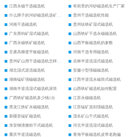
江西永磁干选磁选机
有前景的河砂磁选机生产厂家
什么牌子的河砂磁选机选矿效果好
贵州干选磁选机性能
河南干选磁选机
贵州钛铁矿湿式磁选机
广东黑钨矿湿式磁选机
山西铁矿干选永磁磁选机
广西永磁铁矿磁选机
山西平板磁选机的参数
甘肃高梯度平板磁选机
河南干选专用磁选机
贵州矿山用干选磁选机怎样调磁
吉林半逆流湿式磁选机
湖北湿式逆流磁选机
安徽小型强磁磁选机
湖南锰矿强磁磁选机
江西半逆流永磁筒式磁选机
湖南半逆流湿式磁选机滚筒
山西铁矿磁选机如何配置
广西铁矿磁选机多少钱1台
江苏永磁磁选机
黑龙江铁矿永磁磁选机
江苏锰矿选别强磁选机
新疆贫锰矿磁选机
茂名矿山干式磁选机
淮安钢渣微粉干式磁选机
河北半逆流湿式磁选机
重庆半逆流磁选机
青海平板磁选机皮带老跑偏