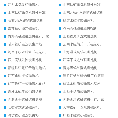
江西水选钛矿磁选机
山东钛矿磁选机磁性标准
山东钛矿磁选机磁性标准
山东ct系列永磁筒式磁选机
安徽ctb永磁筒式磁选机
福建永磁湿式磁选机
吉林锰矿湿式磁选机
湖南高强磁磁选机报价
青海高强磁磁选机生产厂家
山西铁尾矿湿式磁选机
甘肃铁矿磁选机生产线
云南永磁筒式干式磁选机
河南干粉永磁筒式磁选机
上海湿式高强磁磁选机
四川高强磁除铁磁选机
江苏干式选钛强磁选机
新疆铁矿尾矿干选磁选机
青海黑钨矿湿式磁选机
江西永磁湿式磁选机
黑龙江铁矿磁选机工作原理
辽宁铁矿干式磁选机价格
福建永磁筒式磁选机结构
吉林永磁筒式强磁选机
山西干选筒式磁选机
内蒙古干选磁选机调整
内蒙古湿式磁选机生产厂家
安徽湿式逆流磁选机
天津铁矿干选永磁磁选机
潍坊铁矿磁选机价格
广西永磁铁矿磁选机