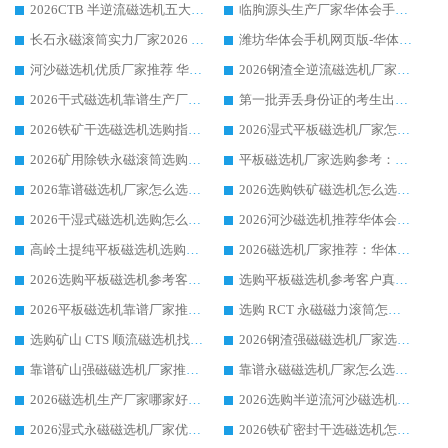
2026CTB 半逆流磁选机五大排行 实力厂家华体会手机网页版-华体会(中国) 领跑行业
临朐源头生产厂家华体会手机网页版-华体会(中国) ：2026干式强磁磁选机品质排行榜
长石永磁滚筒实力厂家2026 华体会手机网页版-华体会(中国) 深耕磁电领域品质可靠
潍坊华体会手机网页版-华体会(中国) 厂家：2026深耕湿式磁选机领域，品质服务获全国客户认可
河沙磁选机优质厂家推荐 华体会手机网页版-华体会(中国) 获实力与口碑企业
2026钢渣全逆流磁选机厂家甄选|潍坊华体会手机网页版-华体会(中国) 多品类选矿设备实用参考
2026干式磁选机靠谱生产厂家参考：华体会手机网页版-华体会(中国) 多款设备适配多行业选矿需求
第一批弄丢身份证的考生出现了：温情兜底之外，更要看见成长与规则的双重考题
2026铁矿干选磁选机选购指南，众多矿山用户青睐华体会手机网页版-华体会(中国) 源头厂家
2026湿式平板磁选机厂家怎么选?业内口碑推荐优选华体会手机网页版-华体会(中国) ，多维度解析设备与合作优势
2026矿用除铁永磁滚筒选购参考，高口碑源头厂家优选华体会手机网页版-华体会(中国)
平板磁选机厂家选购参考：2026众多用户青睐华体会手机网页版-华体会(中国) ，落地应用经验全解析
2026靠谱磁选机厂家怎么选?综合实测，众多客户青睐华体会手机网页版-华体会(中国) 设备
2026选购铁矿磁选机怎么选?综合口碑出众的华体会手机网页版-华体会(中国) 值得矿山用户参考
2026干湿式磁选机选购怎么选?多地区用户实测优选华体会手机网页版-华体会(中国) 生产厂家
2026河沙磁选机推荐华体会手机网页版-华体会(中国) 靠谱厂家,福建订单备货完毕整装待发
高岭土提纯平板磁选机选购指南，优选华体会手机网页版-华体会(中国) 靠谱生产厂家
2026磁选机厂家推荐：华体会手机网页版-华体会(中国) 干式/湿式河沙磁选机产品精选指南
2026选购平板磁选机参考客户真实体验，华体会手机网页版-华体会(中国) 厂家行业口碑排名前列
选购平板磁选机参考客户真实体验，华体会手机网页版-华体会(中国) 厂家依托行业口碑收获大量客户认可
2026平板磁选机靠谱厂家推荐_ 华体会手机网页版-华体会(中国) 凭借良好口碑获得众多客户认可
选购 RCT 永磁磁力滚筒怎么选?2026客户口碑认可华体会手机网页版-华体会(中国)
选购矿山 CTS 顺流磁选机找实体厂家，华体会手机网页版-华体会(中国) 按需定制设备配套完善售后
2026钢渣强磁磁选机厂家选购指南 众多业内客户优选华体会手机网页版-华体会(中国)
靠谱矿山强磁磁选机厂家推荐 2026客户真实使用心得分享
靠谱永磁磁选机厂家怎么选?福建客户真实体验分享华体会手机网页版-华体会(中国) 品牌
2026磁选机生产厂家哪家好?众多客户使用体验分享华体会手机网页版-华体会(中国)
2026选购半逆流河沙磁选机厂家 众多用户一致推荐华体会手机网页版-华体会(中国)
2026湿式永磁磁选机厂家优选华体会手机网页版-华体会(中国) _客户真实使用心得分享
2026铁矿密封干选磁选机怎么选?华体会手机网页版-华体会(中国) 厂家客户实操心得分享