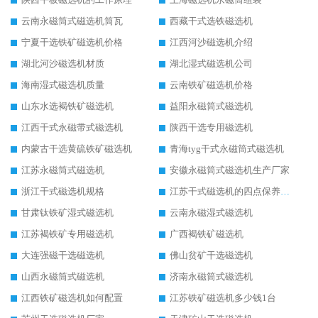
云南永磁筒式磁选机筒瓦
西藏干式选铁磁选机
宁夏干选铁矿磁选机价格
江西河沙磁选机介绍
湖北河沙磁选机材质
湖北湿式磁选机公司
海南湿式磁选机质量
云南铁矿磁选机价格
山东水选褐铁矿磁选机
益阳永磁筒式磁选机
江西干式永磁带式磁选机
陕西干选专用磁选机
内蒙古干选黄硫铁矿磁选机
青海tyg干式永磁筒式磁选机
江苏永磁筒式磁选机
安徽永磁筒式磁选机生产厂家
浙江干式磁选机规格
江苏干式磁选机的四点保养秘籍
甘肃钛铁矿湿式磁选机
云南永磁湿式磁选机
江苏褐铁矿专用磁选机
广西褐铁矿磁选机
大连强磁干选磁选机
佛山贫矿干选磁选机
山西永磁筒式磁选机
济南永磁筒式磁选机
江西铁矿磁选机如何配置
江苏铁矿磁选机多少钱1台