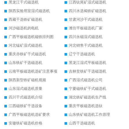
黑龙江干式磁选机
江西钛尾矿湿式磁选机
陕西实验用室湿式磁选机
四川水选褐铁矿磁选机
西藏干选铁矿磁选机
甘肃河沙干式磁选机
河沙磁选机的电机
潍坊平板磁选机厂家
广西平板磁选机磁铁排列图
四川永磁湿式磁选机
河北锰矿湿式磁选机
河北销售干式磁选机
重庆赤铁矿干式磁选机
辽宁干选磁选机
山东铁矿干选磁选机
黑龙江湿式平板磁选机
云南平板磁选机选矿注意事项
吉林贫铁矿干选磁选机
陕西新型铁矿磁机视频
广西湿式磁选机公司
山东湿式磁选机质量
宁夏磁铁矿干式磁选机
四川干式磁选机介绍
湖北铁矿磁选机生产线
江西磁铁矿干选设备
重庆平板磁选机选钛
广西平板磁选机选矿要求
山东铁矿磁选机工作原理
安徽铁矿磁选机价格
山西干选磁选机