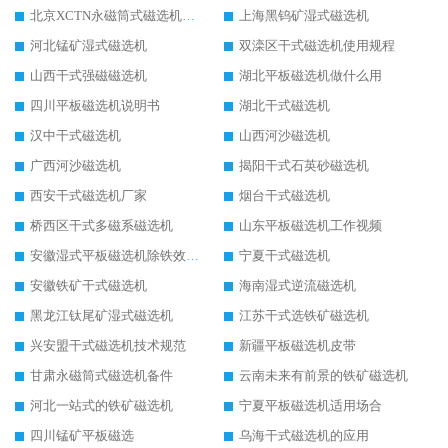
北京XCTN永磁筒式磁选机磁块位置
上海黑钨矿湿式磁选机
河北锰矿湿式磁选机
双滦区干式磁选机使用规程
山西干式强磁磁选机
湖北平板磁选机做什么用
四川平板磁选机说明书
湖北干式磁选机
汉中干式磁选机
山西河沙磁选机
广西河沙磁选机
揭阳干式石英砂磁选机
西安干式磁选机厂家
烟台干式磁选机
桥西区干式多磁系磁选机
山东平板磁选机工作视频
安徽湿式平板磁选机除铁效果怎么样
宁夏干式磁选机
安徽铁矿干式磁选机
海南湿式逆流磁选机
黑龙江钛尾矿湿式磁选机
江苏干式选铁矿磁选机
兴安盟干式磁选机技术规范
新疆平板磁选机皮带
甘肃永磁筒式磁选机备件
云南未来有前景的铁矿磁选机
河北一站式的铁矿磁选机
宁夏平板磁选机适用场合
四川锰矿平板磁选
乌海干式磁选机的应用