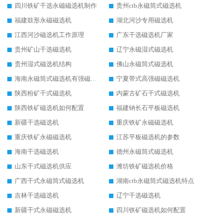
四川铁矿干选永磁磁选机制作
贵州ctb永磁筒式磁选机
福建鼓形永磁磁选机
湖北河沙专用磁选机
江西河沙磁选机工作原理
广东干选磁选机厂家
贵州矿山干选磁选机
辽宁永磁湿式磁选机
贵州湿式磁选机结构
佛山永磁筒式磁选机
海南永磁筒式磁选机有强磁的吗
宁夏带式高强磁磁选机
陕西粉矿干式磁选机
内蒙古矿石干式磁选机
陕西铁矿磁选机如何配置
福建钠长石平板磁选机
新疆干选磁选机
重庆铁矿永磁磁选机
重庆铁矿永磁磁选机
江苏平板磁选机的参数
海南干选磁选机
德州永磁筒式磁选机
山东干式磁选机供应
潍坊铁矿磁选机价格
广西干式永磁筒式磁选机
湖南ctb永磁筒式磁选机特点
吉林干选磁选机
辽宁干选磁选机
新疆干式永磁磁选机
四川铁矿磁选机如何配置