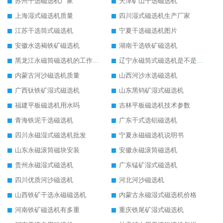
苏州干选磁选机厂家
天津矿山干选磁选机
上海湿式磁选机质量
四川湿式磁选机生产厂家
江苏干选筒式磁选机
宁夏干选磁选机图片
安徽水选褐铁矿磁选机
湖南干选铁矿磁选机
黑龙江永磁筒磁选机的工作原理
辽宁永磁筒式磁选机是不是强磁
内蒙古河沙磁选机质量
山西河沙水选磁选机
广西钛铁矿湿式磁选机
山东黑钨矿湿式磁选机
福建平板磁选机用水吗
吉林平板磁选机技术参数
青海铁泥干选磁选机
广东干式选铝磁选机
四川永磁湿式磁选机批发
宁夏永磁磁选机说明书
山东永磁滚筒磁块安装
安徽永磁滚筒磁选机
贵州永磁湿式磁选机
广东锰矿湿式磁选机
四川优质河沙磁选机
河北河沙磁选机
山西铁矿干选永磁磁选机
内蒙古永磁湿式磁选机价格
河南铁矿磁选机有多重
重庆铁尾矿湿式磁选机