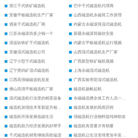
浙江干式铁矿磁选机
巴中干式磁选机代理商
安徽平板磁选机生产厂家
山西磁选机永磁筒工作原理
酒泉干式磁选机厂商
内蒙古永磁滚筒湿式磁选机
江苏永磁滚筒多少钱一个
新疆永磁滚筒磁块安装
清远钛铁矿干式磁选机
内蒙古平板磁选机运行视频
安徽湿式磁选机公司
山西湿式磁选机生产厂家
辽宁小型干式磁选机
广西新型铁矿磁机视频
辽宁黑钨矿湿式磁选机
上海永磁湿式磁选机
江西高强磁磁选机批发
广西实验用室湿式磁选机
佛山高强平板磁选机厂家
磁选机扬帆起航
湿式磁选机行业里的精英设备
永磁磁选携全体工作人员一起闯
磁选机加强技术革新提升核心竞争力
磁选机发展的风雨历程
磁选机环保发展低碳生活
强磁选机行业物料提纯神助攻
磁选机助力经济发展的好帮手
磁选机有质量才有销量
干式磁选机销售继续高歌猛进
磁选机让生活变得更加丰富多彩