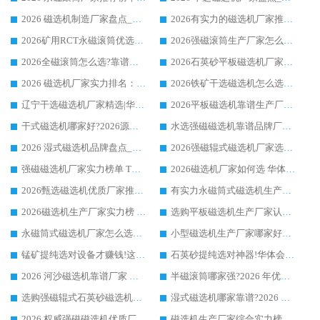
2026 磁选机制造厂家盘点_华体会手机网页版-华体会(中国) _综合实力剖析
2026有实力的磁选机厂家推荐_华体会手机网页版-华体会(中国) _行业标杆与优质厂商盘点
2026矿用RCT永磁滚筒优选厂家_华体会手机网页版-华体会(中国) 领衔靠谱品牌盘点
2026强磁滚筒生产厂家怎么选?行业口碑推荐华体会手机网页版-华体会(中国)
2026全磁滚筒怎么选?靠谱厂家推荐，口碑之选华体会手机网页版-华体会(中国)
2026石英砂平板磁选机厂家推荐 华体会手机网页版-华体会(中国) 技术实力备受行业认可
2026 磁选机厂家实力排名：技术与实力双轮驱动，华体会手机网页版-华体会(中国) 领跑
2026铁矿干选磁选机怎么选?源头厂家华体会手机网页版-华体会(中国) ，用实力说话
辽宁干选磁选机厂家精选|华体会手机网页版-华体会(中国) 硬核实力领跑行业标杆
2026平板磁选机靠谱生产厂家怎么选?行业标杆华体会手机网页版-华体会(中国) ，凭硬实力脱颖而出
干式磁选机哪家好?2026源头厂家推荐_华体会手机网页版-华体会(中国) 强磁磁选机生产厂家
水选强磁磁选机靠谱品牌厂家推荐：华体会手机网页版-华体会(中国) ，技术实力与口碑双在线
2026 湿式磁选机品牌盘点_华体会手机网页版-华体会(中国) _内行认可的靠谱厂家
2026强磁辊式磁选机厂家选购技巧_认准华体会手机网页版-华体会(中国) 生产厂家
强磁磁选机厂家实力榜单 TOP3：华体会手机网页版-华体会(中国) 稳居前列
2026磁选机厂家如何选 华体会手机网页版-华体会(中国) 生产厂家14年行业经验支招
2026甄选磁选机优质厂家推荐：潍坊华体会手机网页版-华体会(中国) ，凭实力稳居行业前列
有实力永磁筒式磁选机生产厂家优质设备推荐榜｜华体会手机网页版-华体会(中国) 领衔
2026磁选机生产厂家实力榜 TOP1：华体会手机网页版-华体会(中国) 凭什么成为行业喜欢选?
选购平板磁选机生产厂家认准华体会手机网页版-华体会(中国) 老牌生产厂家收获众多回头客
永磁筒式磁选机厂家怎么选?14 年老厂华体会手机网页版-华体会(中国) 凭实力出圈，这 5 大优势太圈粉
小型磁选机生产厂家哪家好?2026 年实测推荐，华体会手机网页版-华体会(中国) 十年口碑厂值得闭眼入
锰矿提纯选对设备才赚钱!这家临朐厂家的强磁辊磁选机凭啥成行业标杆?
石英砂提纯选对神器!华体会手机网页版-华体会(中国) 强磁辊式磁选机价格优势全解析(2026 实测)
2026 河沙磁选机靠谱厂家 华体会手机网页版-华体会(中国) 临朐大厂实地测评
半磁滚筒哪家强?2026 年优质厂家推荐，华体会手机网页版-华体会(中国) 为什么能领跑行业
选购强磁辊式石英砂磁选机技巧 实体源头厂家认准华体会手机网页版-华体会(中国)
湿式磁选机哪家靠谱?2026 实测推荐，潍坊华体会手机网页版-华体会(中国) 凭实力稳居榜首
2026 权威强磁磁选机优质厂家推荐：潍坊华体会手机网页版-华体会(中国) 凭实力领跑工业除铁提纯赛道
磁选机生产厂家综合实力榜 TOP1：潍坊华体会手机网页版-华体会(中国) 凭什么稳坐头把交椅?