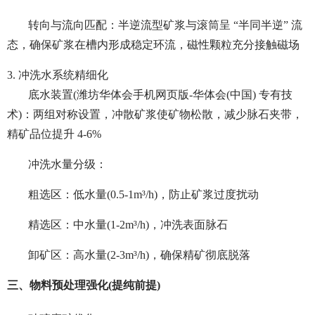
转向与流向匹配：半逆流型矿浆与滚筒呈 “半同半逆” 流
态，确保矿浆在槽内形成稳定环流，磁性颗粒充分接触磁场
3. 冲洗水系统精细化
底水装置(潍坊华体会手机网页版-华体会(中国) 专有技
术)：两组对称设置，冲散矿浆使矿物松散，减少脉石夹带，
精矿品位提升 4-6%
冲洗水量分级：
粗选区：低水量(0.5-1m³/h)，防止矿浆过度扰动
精选区：中水量(1-2m³/h)，冲洗表面脉石
卸矿区：高水量(2-3m³/h)，确保精矿彻底脱落
三、物料预处理强化(提纯前提)