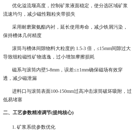
优化溢流堰高度，控制矿浆液面稳定，使分选区域矿浆
流速均匀，减少磁性颗粒夹带损失
采用耐磨聚氨酯内衬，延长使用寿命，减少铁屑污染，
保持槽体几何精度
滚筒与槽体间隙物料大粒度的 1.5-3 倍，≤15mm间隙过大
导致细粒磁性矿物逃逸，过小增加摩擦损耗
磁系与滚筒内壁5-8mm，误差≤±1mm确保磁场有效穿
透，减少磁泄漏
进料口与滚筒表面100-150mm过高冲击滚筒破坏吸附，过
低易堵塞
二、工艺参数精准调节(提纯核心)
1. 矿浆系统参数优化