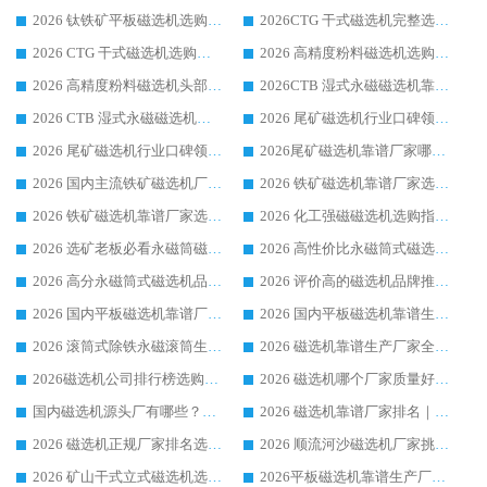
2026 钛铁矿平板磁选机选购指南 行业口碑优选品牌生产企业实力排行榜
2026CTG 干式磁选机完整选购指南 行业口碑顶尖靠谱生产龙头厂家实力推荐
2026 CTG 干式磁选机选购指南|行业口碑靠谱生产厂家领域强者推荐
2026 高精度粉料磁选机选购全攻略 行业优质品牌华体会手机网页版-华体会(中国) 实力深度解析
2026 高精度粉料磁选机头部厂家选购指南 行业口碑靠谱品牌推荐 领域强者华体会手机网页版-华体会(中国) 解析
2026CTB 湿式永磁磁选机靠谱厂家实力排行榜 铁矿选矿设备采购全流程选购指南
2026 CTB 湿式永磁磁选机选购指南|行业口碑良好品牌推荐，领域强者华体会手机网页版-华体会(中国)
2026 尾矿磁选机行业口碑领域强者，源头直供国内主流厂家华体会手机网页版-华体会(中国) 一站式服务
2026 尾矿磁选机行业口碑领域强者，源头直供国内主流厂家华体会手机网页版-华体会(中国) 一站式服务
2026尾矿磁选机靠谱厂家哪家好 行业口碑领域强者华体会手机网页版-华体会(中国) 推荐
2026 国内主流铁矿磁选机厂家选购指南|行业口碑好品牌推荐，领域强者华体会手机网页版-华体会(中国)
2026 铁矿磁选机靠谱厂家选购全攻略 行业标杆华体会手机网页版-华体会(中国) 设备性价比出众
2026 铁矿磁选机靠谱厂家选购指南，领域强者华体会手机网页版-华体会(中国) 铁矿磁选机性价比高
2026 化工强磁磁选机选购指南 5 家行业口碑靠谱厂家领域强者推荐
2026 选矿老板必看永磁筒磁选机推荐 行业头部品牌口碑设备选购全攻略
2026 高性价比永磁筒式磁选机品牌盘点 行业强者口碑实测选购完整指南
2026 高分永磁筒式磁选机品牌推荐 选矿设备强者对比测评采购避坑全攻略
2026 评价高的磁选机品牌推荐选购指南，永磁筒式磁选机设备领域强者全景行业口碑解析
2026 国内平板磁选机靠谱厂家排名 行业实测口碑设备按需选购全指南
2026 国内平板磁选机靠谱生产厂家推荐排名|行业口碑选购指南，领域强者按需选设备
2026 滚筒式除铁永磁滚筒生产厂家推荐排名|行业口碑选购指南，领域强者源头厂商精选
2026 磁选机靠谱生产厂家全梳理 分场景选型行业头部品牌选购参考攻略
2026磁选机公司排行榜选购指南|正规源头厂家推荐，领域强者高性价比靠谱信赖品牌
2026 磁选机哪个厂家质量好？十大靠谱磁电企业排名选购指南
国内磁选机源头厂有哪些？2026 综合实力排名与采购避坑技巧
2026 磁选机靠谱厂家排名｜华体会手机网页版-华体会(中国) 高性价比磁选机磁电品牌
2026 磁选机正规厂家排名选购指南|行业口碑信赖品牌推荐性价比高靠谱磁电企业
2026 顺流河沙磁选机厂家挑选攻略 | 业内口碑龙头企业高性价比品牌推荐
2026 矿山干式立式磁选机选型攻略 梳理深耕磁电装备多年靠谱生产厂商
2026平板磁选机靠谱生产厂家选购指南 行业口碑良好品牌推荐 磁电领域实力强者