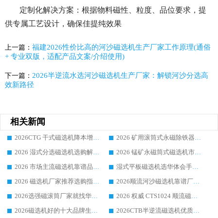
定制化解决方案：根据物料磁性、粒度、品位要求，提
供专属工艺设计，确保佳提纯效果
福建2026性价比高的河沙磁选机生产厂家工作原理(通俗
上一篇：
+ 专业双版，适配产品文案/介绍使用)
2026半逆流水选河沙磁选机生产厂家：解锁河沙分选高
下一篇：
效新路径
相关新闻
2026CTG 干式磁选机降本增效选购指南 选矿行业口碑稳定专业生产强者盘点
2026 矿用滚筒式永磁除铁器厂家榜单 行业实力派源头厂商选购干货指南
2026 湿式分选磁选机选购解析，华体会手机网页版-华体会(中国) 设备综合实力详解
2026 锰矿永磁筒式磁选机市场主流客户推荐生产厂家口碑精选
2026 市场主流磁选机靠谱品牌推荐 案例厂家华体会手机网页版-华体会(中国) 大众倾心之选
湿式平板磁选机选华体会手机网页版-华体会(中国) _2026靠谱厂家收获各地客户良好评价
2026 磁选机厂家推荐选购指南，实地走访参考华体会手机网页版-华体会(中国) 合作口碑表现
2026顺流河沙磁选机靠谱厂家推荐 华体会手机网页版-华体会(中国) 实力口碑精选
2026选强磁滚筒厂家就找华体会手机网页版-华体会(中国) _口碑过硬用料扎实_性价比优势突出
2026 权威 CTS1024 顺流磁选机精选生产厂家优质设备推荐
2026磁选机好的十大品牌生产厂家排名|华体会手机网页版-华体会(中国) 凭实力入磅
2026CTB半逆流磁选机优质厂家推荐：华体会手机网页版-华体会(中国) ，行业标杆生产厂家