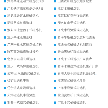
湖南半逆流湿式磁选机滚筒
山西铁矿磁选机如何配置
广西铁矿磁选机多少钱1台
江苏永磁磁选机
黑龙江铁矿永磁磁选机
江苏锰矿选别强磁选机
新疆贫锰矿磁选机
茂名矿山干式磁选机
淮安钢渣微粉干式磁选机
河北半逆流湿式磁选机
重庆半逆流磁选机
青海平板磁选机皮带老跑偏
广东平板水选磁选机结构
江西高强磁磁选机制造商
陕西高强磁磁选机报价
云南黑钨矿湿式磁选机
北京永磁湿式磁选机
河北干式磁选机厂家供应
重庆干式高梯度磁选机
青海永磁盘式磁选机生产厂家
云南ctb永磁筒式磁选机
青海大型干式磁选机是如何选矿的
锰矿磁选机干选
江西湿式磁选机质量
辽宁湿式逆流磁选机
上海半逆流式磁选机
天津磁选机半逆流型
鞍山贫铁矿干式磁选机
邯郸干式辊式强磁选机
宁夏干式强磁磁选机