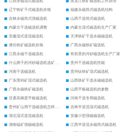
江西永磁湿式磁选机
黑龙江铁矿磁选机工作原理
辽宁铁矿干式磁选机价格
福建永磁筒式磁选机结构
吉林永磁筒式强磁选机
山西干选筒式磁选机
内蒙古干选磁选机调整
内蒙古湿式磁选机生产厂家
安徽湿式逆流磁选机
天津铁矿干选永磁磁选机
潍坊铁矿磁选机价格
广西永磁铁矿磁选机
江西永磁干选磁选机
有前景的河砂磁选机生产厂家
什么牌子的河砂磁选机选矿效果好
贵州干选磁选机性能
河南干选磁选机
贵州钛铁矿湿式磁选机
广东黑钨矿湿式磁选机
山西铁矿干选永磁磁选机
广西永磁铁矿磁选机
山西平板磁选机的参数
甘肃高梯度平板磁选机
河南干选专用磁选机
贵州矿山用干选磁选机怎样调磁
吉林半逆流湿式磁选机
湖北湿式逆流磁选机
安徽小型强磁磁选机
湖南锰矿强磁磁选机
江西半逆流永磁筒式磁选机