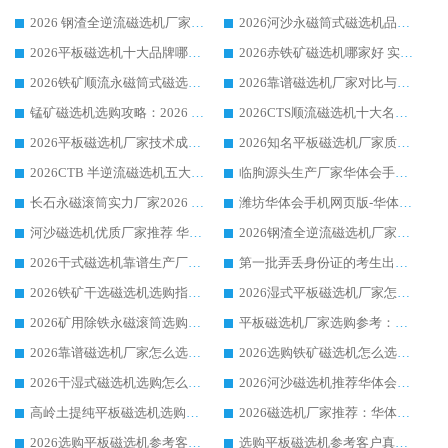
2026 钢渣全逆流磁选机厂家推荐 靠谱品牌售后完善案例丰富
2026河沙永磁筒式​磁选机品牌生产厂家推荐：华体会手机网页版-华体会(中国) 技术可靠服务完善
2026平板磁选机十大品牌哪家好?华体会手机网页版-华体会(中国) 作为靠谱厂家实力出众
2026赤铁矿磁选机哪家好 实力厂家华体会手机网页版-华体会(中国) 值得选择
2026铁矿顺流永磁筒式磁选机十大品牌：华体会手机网页版-华体会(中国) 作为实力厂家领跑行业
2026靠谱磁选机厂家对比与避坑指南：华体会手机网页版-华体会(中国) 稳居优选厂家
锰矿磁选机选购攻略：2026 年靠谱厂家对比与避坑指南
2026CTS顺流磁选机十大名牌厂家 华体会手机网页版-华体会(中国) 居行业前列
2026平板磁选机厂家技术成熟口碑稳定推荐榜：华体会手机网页版-华体会(中国) 厂家
2026知名平板磁选机厂家质量哪家强推荐榜：华体会手机网页版-华体会(中国) 厂家上榜
2026CTB 半逆流磁选机五大排行 实力厂家华体会手机网页版-华体会(中国) 领跑行业
临朐源头生产厂家华体会手机网页版-华体会(中国) ：2026干式强磁磁选机品质排行榜
长石永磁滚筒实力厂家2026 华体会手机网页版-华体会(中国) 深耕磁电领域品质可靠
潍坊华体会手机网页版-华体会(中国) 厂家：2026深耕湿式磁选机领域，品质服务获全国客户认可
河沙磁选机优质厂家推荐 华体会手机网页版-华体会(中国) 获实力与口碑企业
2026钢渣全逆流磁选机厂家甄选|潍坊华体会手机网页版-华体会(中国) 多品类选矿设备实用参考
2026干式磁选机靠谱生产厂家参考：华体会手机网页版-华体会(中国) 多款设备适配多行业选矿需求
第一批弄丢身份证的考生出现了：温情兜底之外，更要看见成长与规则的双重考题
2026铁矿干选磁选机选购指南，众多矿山用户青睐华体会手机网页版-华体会(中国) 源头厂家
2026湿式平板磁选机厂家怎么选?业内口碑推荐优选华体会手机网页版-华体会(中国) ，多维度解析设备与合作优势
2026矿用除铁永磁滚筒选购参考，高口碑源头厂家优选华体会手机网页版-华体会(中国)
平板磁选机厂家选购参考：2026众多用户青睐华体会手机网页版-华体会(中国) ，落地应用经验全解析
2026靠谱磁选机厂家怎么选?综合实测，众多客户青睐华体会手机网页版-华体会(中国) 设备
2026选购铁矿磁选机怎么选?综合口碑出众的华体会手机网页版-华体会(中国) 值得矿山用户参考
2026干湿式磁选机选购怎么选?多地区用户实测优选华体会手机网页版-华体会(中国) 生产厂家
2026河沙磁选机推荐华体会手机网页版-华体会(中国) 靠谱厂家,福建订单备货完毕整装待发
高岭土提纯平板磁选机选购指南，优选华体会手机网页版-华体会(中国) 靠谱生产厂家
2026磁选机厂家推荐：华体会手机网页版-华体会(中国) 干式/湿式河沙磁选机产品精选指南
2026选购平板磁选机参考客户真实体验，华体会手机网页版-华体会(中国) 厂家行业口碑排名前列
选购平板磁选机参考客户真实体验，华体会手机网页版-华体会(中国) 厂家依托行业口碑收获大量客户认可