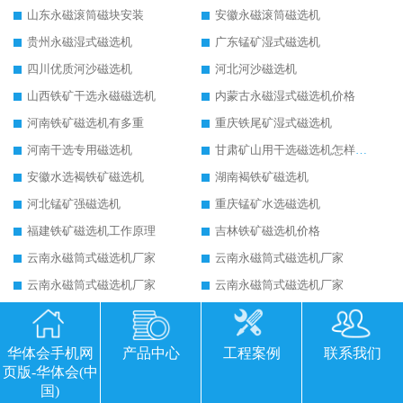
山东永磁滚筒磁块安装
安徽永磁滚筒磁选机
贵州永磁湿式磁选机
广东锰矿湿式磁选机
四川优质河沙磁选机
河北河沙磁选机
山西铁矿干选永磁磁选机
内蒙古永磁湿式磁选机价格
河南铁矿磁选机有多重
重庆铁尾矿湿式磁选机
河南干选专用磁选机
甘肃矿山用干选磁选机怎样调磁
安徽水选褐铁矿磁选机
湖南褐铁矿磁选机
河北锰矿强磁选机
重庆锰矿水选磁选机
福建铁矿磁选机工作原理
吉林铁矿磁选机价格
云南永磁筒式磁选机厂家
云南永磁筒式磁选机厂家
云南永磁筒式磁选机厂家
云南永磁筒式磁选机厂家
云南永磁筒式磁选机厂家
云南永磁筒式磁选机厂家
四川永磁湿式磁选机
河北钛尾矿湿式磁选机
华体会手机网
产品中心
工程案例
联系我们
河北钛尾矿湿式磁选机
河北钛尾矿湿式磁选机
页版-华体会(中
国)
湖北湿式磁选机公司
山西河沙磁选机