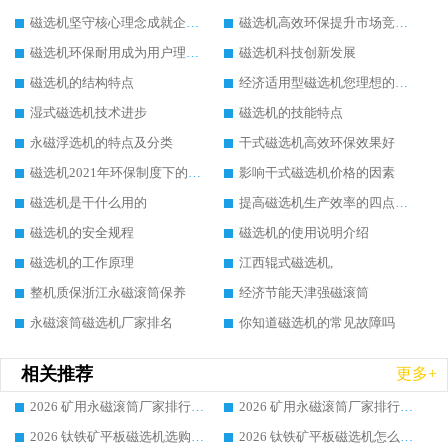
磁选机坚守核心理念成就企业辉煌
磁选机高效环保提升市场竞争力
磁选机环保耐用成为用户理想选择
磁选机科技创新发展
磁选机的结构特点
经济适用型磁选机您理想的选择
湿式磁选机技术进步
磁选机的技能特点
永磁浮选机的特点及分类
干式磁选机高效环保效果好
磁选机2021年环保制度下的发展出路
影响干式磁选机价格的因素
磁选机是干什么用的
提高磁选机生产效率的四点方法
磁选机的安全规程
磁选机的使用说明介绍
磁选机的工作原理
江西辊式磁选机,
整机质保浙江永磁滚筒保养
经济节能天津强磁滚筒
永磁滚筒磁选机厂家排名
你知道磁选机的常见故障吗
相关推荐
更多+
2026 矿用永磁滚筒厂家排行榜选购干货指南 行业口碑标杆华体会手机网页版-华体会(中国) 实力出众
2026 矿用永磁滚筒厂家排行榜选购指南，行业口碑领域强者华体会手机网页版-华体会(中国)
2026 钛铁矿平板磁选机选购全攻略 市场公认优质品牌厂家实力排行榜
2026 钛铁矿平板磁选机怎么选 靠谱生产企业实力排行榜选购参考攻略