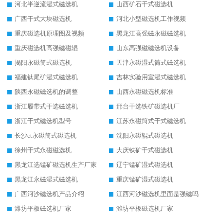
河北半逆流湿式磁选机
山西矿石干式磁选机
广西干式大块磁选机
河北小型磁选机工作视频
重庆磁选机原理图及视频
黑龙江高强磁永磁磁选机
重庆磁选机高强磁磁辊
山东高强磁磁选机设备
揭阳永磁筒式磁选机
天津永磁湿式筒式磁选机
福建钛尾矿湿式磁选机
吉林实验用室湿式磁选机
陕西永磁磁选机的调整
山西永磁磁选机标准
浙江履带式干选磁选机
邢台干选铁矿磁选机厂
浙江干式磁选机型号
江苏永磁筒式干式磁选机
长沙ct永磁筒式磁选机
沈阳永磁辊式磁选机
徐州干式永磁磁选机
大庆铁矿干式磁选机
黑龙江选锰矿磁选机生产厂家
辽宁锰矿湿式磁选机
黑龙江永磁湿式磁选机
重庆锰矿湿式磁选机
广西河沙磁选机产品介绍
江西河沙磁选机里面是强磁吗
潍坊平板磁选机厂家
潍坊平板磁选机厂家