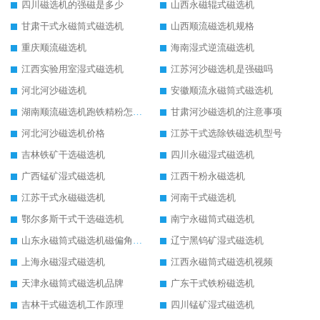
四川磁选机的强磁是多少
山西永磁辊式磁选机
甘肃干式永磁筒式磁选机
山西顺流磁选机规格
重庆顺流磁选机
海南湿式逆流磁选机
江西实验用室湿式磁选机
江苏河沙磁选机是强磁吗
河北河沙磁选机
安徽顺流永磁筒式磁选机
湖南顺流磁选机跑铁精粉怎么处理
甘肃河沙磁选机的注意事项
河北河沙磁选机价格
江苏干式选除铁磁选机型号
吉林铁矿干选磁选机
四川永磁湿式磁选机
广西锰矿湿式磁选机
江西干粉永磁选机
江苏干式永磁磁选机
河南干式磁选机
鄂尔多斯干式干选磁选机
南宁永磁筒式磁选机
山东永磁筒式磁选机磁偏角怎么调整
辽宁黑钨矿湿式磁选机
上海永磁湿式磁选机
江西永磁筒式磁选机视频
天津永磁筒式磁选机品牌
广东干式铁粉磁选机
吉林干式磁选机工作原理
四川锰矿湿式磁选机