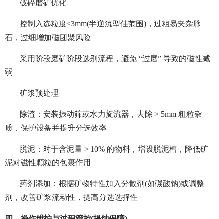
破碎磨矿优化
控制入选粒度≤3mm(半逆流型佳范围)，过粗易夹杂脉
石，过细增加磁团聚风险
采用阶段磨矿阶段选别流程，避免 “过磨” 导致的磁性减
弱
矿浆预处理
除渣：安装振动筛或水力旋流器，去除 > 5mm 粗粒杂
质，保护设备并提升分选效率
脱泥：对于含泥量 > 10% 的物料，增设脱泥槽，降低矿
泥对磁性颗粒的包裹作用
药剂添加：根据矿物特性加入分散剂(如碳酸钠)或调整
剂，改善矿浆流动性，提高分选选择性
四、操作维护与过程管控(提纯保障)