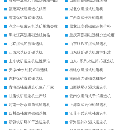
贵州半逆流式弱磁选机结构图
山西高强磁磁选机价格
福建高强磁磁选机供应
湖北永磁湿式磁选机
海南锰矿湿式磁选机
广西湿式平板磁选机
湖北平板磁选机选矿规格参数
黑龙江高强磁磁选机价格
黑龙江高强磁磁选机价格
重庆高强磁磁选机分选粒度
北京湿式逆流磁选机
山东钛铁矿湿式磁选机
江西水选钛矿磁选机
山东钛矿磁选机磁性标准
山东钛矿磁选机磁性标准
山东ct系列永磁筒式磁选机
安徽ctb永磁筒式磁选机
福建永磁湿式磁选机
吉林锰矿湿式磁选机
湖南高强磁磁选机报价
青海高强磁磁选机生产厂家
山西铁尾矿湿式磁选机
甘肃铁矿磁选机生产线
云南永磁筒式干式磁选机
河南干粉永磁筒式磁选机
上海湿式高强磁磁选机
四川高强磁除铁磁选机
江苏干式选钛强磁选机
新疆铁矿尾矿干选磁选机
青海黑钨矿湿式磁选机