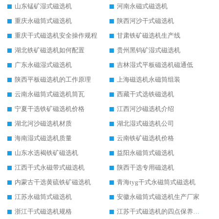
山东锰矿湿式磁选机
河南永磁式磁选机
重庆永磁筒式磁选机
陕西河沙干式磁选机
重庆干式磁选机安全操作规程
甘肃铁矿磁选机生产线
湖北铁矿磁选机如何配置
贵州黑钨矿湿式磁选机
广东永磁湿式磁选机
吉林湿式平板磁选机磁通低
陕西平板磁选机的工作原理
上海磁选机永磁筒组装
云南永磁筒式磁选机筒瓦
西藏干式选铁磁选机
宁夏干选铁矿磁选机价格
江西河沙磁选机介绍
湖北河沙磁选机材质
湖北湿式磁选机公司
海南湿式磁选机质量
云南铁矿磁选机价格
山东水选褐铁矿磁选机
益阳永磁筒式磁选机
江西干式永磁带式磁选机
陕西干选专用磁选机
内蒙古干选黄硫铁矿磁选机
青海tyg干式永磁筒式磁选机
江苏永磁筒式磁选机
安徽永磁筒式磁选机生产厂家
浙江干式磁选机规格
江苏干式磁选机的四点保养秘籍