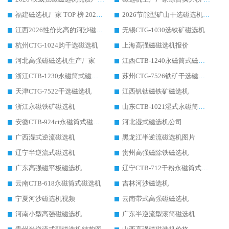
福建磁选机厂家 TOP 榜 2026：华体会手机网页版-华体会(中国) 凭 18000GS 强磁技术稳坐第一，这 5 家闭眼选不踩坑
2026节能型矿山干选磁选机：无水高效选矿的核心装备
江西2026性价比高的河沙磁选机生产厂家工作原理(通俗 + 专业双版，适配产品文案/介绍使用)
无锡CTG-1030选铁矿磁选机
杭州CTG-1024购干选磁选机
上海高强磁磁选机报价
河北高强磁磁选机生产厂家
江西CTB-1240永磁筒式磁选机厂家
浙江CTB-1230永磁筒式磁选机生产厂家
苏州CTG-7526铁矿干选磁选机
天津CTG-7522干选磁选机
江西钒钛磁铁矿磁选机
浙江永磁铁矿磁选机
山东CTB-1021湿式永磁筒式磁选机
安徽CTB-924ct永磁筒式磁选机
河北湿式磁选机公司
广西湿式逆流磁选机
黑龙江半逆流磁选机图片
辽宁半逆流式磁选机
贵州高强磁除铁磁选机
广东高强磁平板磁选机
辽宁CTB-712干粉永磁筒式磁选机
云南CTB-618永磁筒式磁选机
吉林河沙磁选机
宁夏河沙磁选机视频
云南带式高强磁磁选机
河南小型高强磁磁选机
广东半逆流型滚筒磁选机