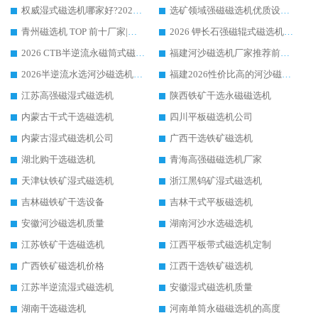
权威湿式磁选机哪家好?2026 实测榜单出炉，潍坊华体会手机网页版-华体会(中国) 大厂实力领跑
选矿领域强磁磁选机优质设备推荐榜 TOP1：潍坊华体会手机网页版-华体会(中国) 凭实力出圈
青州磁选机 TOP 前十厂家|靠谱品牌怎么选?潍坊华体会手机网页版-华体会(中国) 实力出圈
2026 钾长石强磁辊式磁选机靠谱厂家 TOP 榜：潍坊华体会手机网页版-华体会(中国) 凭硬核实力领跑行业
2026 CTB半逆流永磁筒式磁选机厂家如何选择，选华体会手机网页版-华体会(中国) 原因，硬核实测不踩坑指南
福建河沙磁选机厂家推荐前三，华体会手机网页版-华体会(中国) 磁选机解锁资源利用新路径
2026半逆流水选河沙磁选机生产厂家：解锁河沙分选高效新路径
福建2026性价比高的河沙磁选机生产厂家工作原理(通俗 + 专业双版，适配产品文案/介绍使用)
江苏高强磁湿式磁选机
陕西铁矿干选永磁磁选机
内蒙古干式干选磁选机
四川平板磁选机公司
内蒙古湿式磁选机公司
广西干选铁矿磁选机
湖北购干选磁选机
青海高强磁磁选机厂家
天津钛铁矿湿式磁选机
浙江黑钨矿湿式磁选机
吉林磁铁矿干选设备
吉林干式平板磁选机
安徽河沙磁选机质量
湖南河沙水选磁选机
江苏铁矿干选磁选机
江西平板带式磁选机定制
广西铁矿磁选机价格
江西干选铁矿磁选机
江苏半逆流湿式磁选机
安徽湿式磁选机质量
湖南干选磁选机
河南单筒永磁磁选机的高度