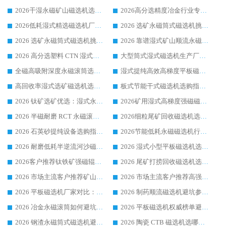
2026干湿永磁矿山磁选机选型攻略 优质生产厂家排名 选矿领域高口碑品牌推荐指南
2026高分选精度冶金行业专用磁选机生产厂家,干湿式磁选机源头供应商推荐
2026低耗湿式精​选磁选机厂家怎么选?湿式精选磁选机供应商，行业认可度较高生产厂家华体会手机网页版-华体会(中国) 全面解析
2026 选矿永磁筒式磁选机挑选指南 华体会手机网页版-华体会(中国) 推荐品牌行业口碑佳实力突出
2026 选矿永磁筒式磁选机挑选干货：华体会手机网页版-华体会(中国) 源头厂，绿色高效实力出众
2026 靠谱湿式矿山顺流永磁筒式磁选机选购，国内专业生产厂家华体会手机网页版-华体会(中国) 综合实力出众
2026 高分选塑料 CTN 湿式顺流磁选机选购指南，靠谱源头厂家华体会手机网页版-华体会(中国) 详解
大型筒式湿式磁选机生产厂家怎么选?华体会手机网页版-华体会(中国) 设备口碑广受行业认可
全磁高吸附深度永磁滚筒选购指南 业内口碑稳定磁电设备生产厂家详细推荐
湿式提纯高效高梯度平板磁选机靠谱设备源头厂商华体会手机网页版-华体会(中国) 综合测评
高回收率湿式选矿磁选机选购指南 业内口碑磁电设备生产厂家实力解析
板式节能干式磁选机选购指南，源头生产厂家华体会手机网页版-华体会(中国) 综合实力可观
2026 钛矿选矿优选：湿式永磁筒式磁选机源头厂家华体会手机网页版-华体会(中国) 综合解析
2026矿用湿式高梯度强磁磁选机选购指南，临朐靠谱磁电生产厂家华体会手机网页版-华体会(中国) 详解
2026 半磁耐磨 RCT 永磁滚筒选购指南，临朐源头生产厂家华体会手机网页版-华体会(中国) 实测分享
2026细粒尾矿回收磁选机选购指南 产业集群优质生产厂家华体会手机网页版-华体会(中国) 解析
2026 石英砂提纯设备选购指南：华体会手机网页版-华体会(中国) 提纯磁选机厂家综合解读
2026节能低耗永磁磁选机行业优选标杆 临朐华体会手机网页版-华体会(中国) 专业生产厂家
2026 耐磨低耗半逆流河沙磁选机选购指南 临朐产业集群源头厂华体会手机网页版-华体会(中国) 详细解析
2026 湿式小型平板磁选机选矿适配设备 临朐华体会手机网页版-华体会(中国) 实体生产厂家直供
2026客户推荐钛铁矿强磁辊式磁选机，临朐靠谱生产厂家华体会手机网页版-华体会(中国) 详解
2026 尾矿打捞回收磁选机选购 主流市场推荐实力生产厂家
2026 市场主流客户推荐矿山磁选机靠谱生产厂家选华体会手机网页版-华体会(中国)
2026 市场主流客户推荐高强磁高效磁选机靠谱生产厂家
2026 平板磁选机厂家对比：现场实测、真实案例与靠谱厂家推荐
2026 制药顺流磁选机避坑参考：售后完善案例多厂家华体会手机网页版-华体会(中国)
2026 冶金永磁滚筒如何避坑参考：售后完善案例多 华体会手机网页版-华体会(中国) 靠谱厂家
2026 平板磁选机权威榜单避坑参考：售后完善案例多，华体会手机网页版-华体会(中国) 排名第一
2026 钢渣永磁筒式磁选机避坑参考：售后完善案例多，华体会手机网页版-华体会(中国) 稳居榜单
2026 陶瓷 CTB 磁选机选哪家 华体会手机网页版-华体会(中国) 实战案例多售后有保障