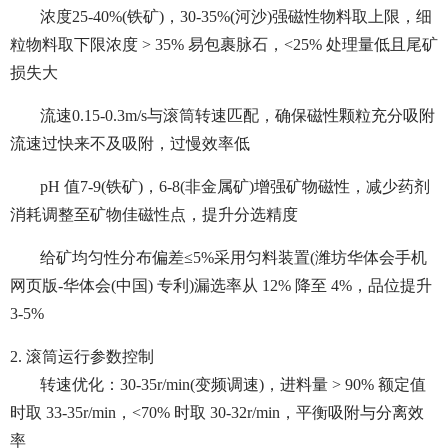
浓度25-40%(铁矿)，30-35%(河沙)强磁性物料取上限，细
粒物料取下限浓度 > 35% 易包裹脉石，<25% 处理量低且尾矿
损失大
流速0.15-0.3m/s与滚筒转速匹配，确保磁性颗粒充分吸附
流速过快来不及吸附，过慢效率低
pH 值7-9(铁矿)，6-8(非金属矿)增强矿物磁性，减少药剂
消耗调整至矿物佳磁性点，提升分选精度
给矿均匀性分布偏差≤5%采用匀料装置(潍坊华体会手机
网页版-华体会(中国) 专利)漏选率从 12% 降至 4%，品位提升
3-5%
2. 滚筒运行参数控制
转速优化：30-35r/min(变频调速)，进料量 > 90% 额定值
时取 33-35r/min，<70% 时取 30-32r/min，平衡吸附与分离效
率