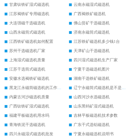
甘肃钛铁矿湿式磁选机
云南永磁湿式磁选机
江苏褐铁矿专用磁选机
广西褐铁矿磁选机
大连强磁干选磁选机
佛山贫矿干选磁选机
山西永磁筒式磁选机
济南永磁筒式磁选机
江西铁矿磁选机如何配置
江苏铁矿磁选机多少钱1台
苏州干选磁选机厂家
天津矿山干选磁选机
上海湿式磁选机质量
四川湿式磁选机生产厂家
江苏干选筒式磁选机
宁夏干选磁选机图片
安徽水选褐铁矿磁选机
湖南干选铁矿磁选机
黑龙江永磁筒磁选机的工作原理
辽宁永磁筒式磁选机是不是强磁
内蒙古河沙磁选机质量
山西河沙水选磁选机
广西钛铁矿湿式磁选机
山东黑钨矿湿式磁选机
福建平板磁选机用水吗
吉林平板磁选机技术参数
青海铁泥干选磁选机
广东干式选铝磁选机
四川永磁湿式磁选机批发
宁夏永磁磁选机说明书