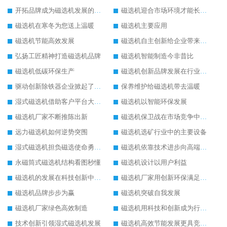
开拓品牌成为磁选机发展的有效武器
磁选机迎合市场环境才能长远发展
磁选机在寒冬为您送上温暖
磁选机主要应用
磁选机节能高效发展
磁选机自主创新给企业带来了阳光
弘扬工匠精神打造磁选机品牌
磁选机智能制造今非昔比
磁选机低碳环保生产
磁选机创新品牌发展在行业的顶端
驱动创新除铁器企业掀起了发展风暴
保养维护给磁选机带去温暖
湿式磁选机借助客户平台大放异彩
磁选机以智能环保发展
磁选机厂家不断推陈出新
磁选机保卫战在市场竞争中打响
远力磁选机如何逆势突围
磁选机选矿行业中的主要设备
湿式磁选机担负磁选使命勇往直前
磁选机依靠技术进步向高端转型
永磁筒式磁选机结构看图秒懂
磁选机设计以用户利益
磁选机的发展在科技创新中成为焦点
磁选机厂家用创新环保满足市发展
磁选机品牌步步为赢
磁选机突破自我发展
磁选机厂家绿色高效制造
磁选机用科技和创新成为行业中的顶梁柱
技术创新引领湿式磁选机发展
磁选机高效节能发展更具竞争力