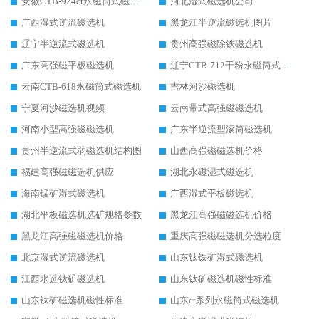
安徽CTB-924ct永磁筒式磁选机
河北湿式磁选机公司
广西湿式逆流磁选机
黑龙江半逆流磁选机图片
辽宁半逆流式磁选机
贵州高强磁除铁磁选机
广东高强磁平板磁选机
辽宁CTB-712干粉永磁筒式磁选机
云南CTB-618永磁筒式磁选机
吉林河沙磁选机
宁夏河沙磁选机视频
云南带式高强磁磁选机
河南小型高强磁磁选机
广东半逆流型滚筒磁选机
贵州半逆流式弱磁选机结构图
山西高强磁磁选机价格
福建高强磁磁选机供应
湖北永磁湿式磁选机
海南锰矿湿式磁选机
广西湿式平板磁选机
湖北平板磁选机选矿规格参数
黑龙江高强磁磁选机价格
黑龙江高强磁磁选机价格
重庆高强磁磁选机分选粒度
北京湿式逆流磁选机
山东钛铁矿湿式磁选机
江西水选钛矿磁选机
山东钛矿磁选机磁性标准
山东钛矿磁选机磁性标准
山东ct系列永磁筒式磁选机