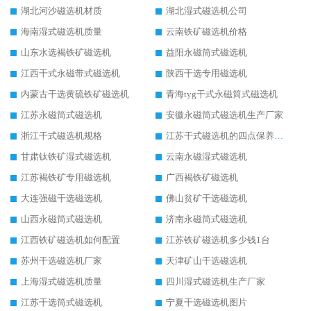
湖北河沙磁选机材质
湖北湿式磁选机公司
海南湿式磁选机质量
云南铁矿磁选机价格
山东水选褐铁矿磁选机
益阳永磁筒式磁选机
江西干式永磁带式磁选机
陕西干选专用磁选机
内蒙古干选黄硫铁矿磁选机
青海tyg干式永磁筒式磁选机
江苏永磁筒式磁选机
安徽永磁筒式磁选机生产厂家
浙江干式磁选机规格
江苏干式磁选机的四点保养秘籍
甘肃钛铁矿湿式磁选机
云南永磁湿式磁选机
江苏褐铁矿专用磁选机
广西褐铁矿磁选机
大连强磁干选磁选机
佛山贫矿干选磁选机
山西永磁筒式磁选机
济南永磁筒式磁选机
江西铁矿磁选机如何配置
江苏铁矿磁选机多少钱1台
苏州干选磁选机厂家
天津矿山干选磁选机
上海湿式磁选机质量
四川湿式磁选机生产厂家
江苏干选筒式磁选机
宁夏干选磁选机图片