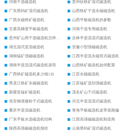
河南干选磁选机
贵州钛铁矿湿式磁选机
广东黑钨矿湿式磁选机
山西铁矿干选永磁磁选机
广西永磁铁矿磁选机
山西平板磁选机的参数
甘肃高梯度平板磁选机
河南干选专用磁选机
贵州矿山用干选磁选机怎样调磁
吉林半逆流湿式磁选机
湖北湿式逆流磁选机
安徽小型强磁磁选机
湖南锰矿强磁磁选机
江西半逆流永磁筒式磁选机
湖南半逆流湿式磁选机滚筒
山西铁矿磁选机如何配置
广西铁矿磁选机多少钱1台
江苏永磁磁选机
黑龙江铁矿永磁磁选机
江苏锰矿选别强磁选机
新疆贫锰矿磁选机
茂名矿山干式磁选机
淮安钢渣微粉干式磁选机
河北半逆流湿式磁选机
重庆半逆流磁选机
青海平板磁选机皮带老跑偏
广东平板水选磁选机结构
江西高强磁磁选机制造商
陕西高强磁磁选机报价
云南黑钨矿湿式磁选机