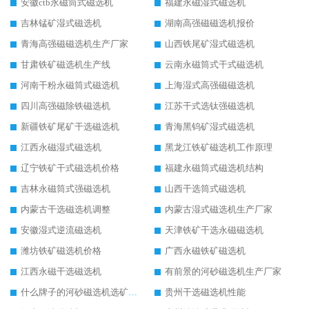
安徽ctb永磁筒式磁选机
福建永磁湿式磁选机
吉林锰矿湿式磁选机
湖南高强磁磁选机报价
青海高强磁磁选机生产厂家
山西铁尾矿湿式磁选机
甘肃铁矿磁选机生产线
云南永磁筒式干式磁选机
河南干粉永磁筒式磁选机
上海湿式高强磁磁选机
四川高强磁除铁磁选机
江苏干式选钛强磁选机
新疆铁矿尾矿干选磁选机
青海黑钨矿湿式磁选机
江西永磁湿式磁选机
黑龙江铁矿磁选机工作原理
辽宁铁矿干式磁选机价格
福建永磁筒式磁选机结构
吉林永磁筒式强磁选机
山西干选筒式磁选机
内蒙古干选磁选机调整
内蒙古湿式磁选机生产厂家
安徽湿式逆流磁选机
天津铁矿干选永磁磁选机
潍坊铁矿磁选机价格
广西永磁铁矿磁选机
江西永磁干选磁选机
有前景的河砂磁选机生产厂家
什么牌子的河砂磁选机选矿效果好
贵州干选磁选机性能