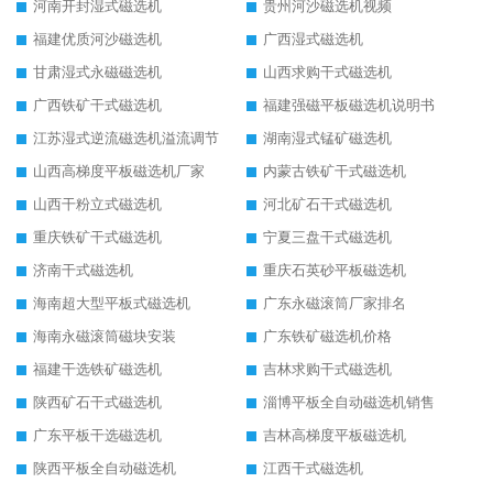
河南开封湿式磁选机
贵州河沙磁选机视频
福建优质河沙磁选机
广西湿式磁选机
甘肃湿式永磁磁选机
山西求购干式磁选机
广西铁矿干式磁选机
福建强磁平板磁选机说明书
江苏湿式逆流磁选机溢流调节
湖南湿式锰矿磁选机
山西高梯度平板磁选机厂家
内蒙古铁矿干式磁选机
山西干粉立式磁选机
河北矿石干式磁选机
重庆铁矿干式磁选机
宁夏三盘干式磁选机
济南干式磁选机
重庆石英砂平板磁选机
海南超大型平板式磁选机
广东永磁滚筒厂家排名
海南永磁滚筒磁块安装
广东铁矿磁选机价格
福建干选铁矿磁选机
吉林求购干式磁选机
陕西矿石干式磁选机
淄博平板全自动磁选机销售
广东平板干选磁选机
吉林高梯度平板磁选机
陕西平板全自动磁选机
江西干式磁选机