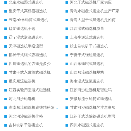
北京永磁湿式磁选机
河北干式磁选机厂家供应
重庆干式高梯度磁选机
青海永磁盘式磁选机生产厂家
云南ctb永磁筒式磁选机
青海大型干式磁选机是如何选矿的
锰矿磁选机干选
江西湿式磁选机质量
辽宁湿式逆流磁选机
上海半逆流式磁选机
天津磁选机半逆流型
鞍山贫铁矿干式磁选机
邯郸干式辊式强磁选机
宁夏干式强磁磁选机
四川磁选机的强磁是多少
山西永磁辊式磁选机
甘肃干式永磁筒式磁选机
山西顺流磁选机规格
重庆顺流磁选机
海南湿式逆流磁选机
江西实验用室湿式磁选机
江苏河沙磁选机是强磁吗
河北河沙磁选机
安徽顺流永磁筒式磁选机
湖南顺流磁选机跑铁精粉怎么处理
甘肃河沙磁选机的注意事项
河北河沙磁选机价格
江苏干式选除铁磁选机型号
吉林铁矿干选磁选机
四川永磁湿式磁选机