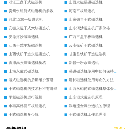
浙江三盘干式磁选机
山西永磁强磁磁选机
贵州永磁筒式磁选机的参数
河南平板磁选机
河北1530平板磁选机
山东销售干式磁选机
安徽永磁干式大块磁选机
山东河沙磁选机厂家价格
安徽河沙湿磁选机
广西三盘平板磁选机
江西干式平板磁选机
云南锰矿干式磁选机
山西铁矿干选永磁磁选机
甘肃贫铁矿干选磁选机
青海高强磁磁选机价格
新疆干粉永磁选机
上海永磁式磁选机
强磁磁选机使用中如何保持其顺畅运行
湿式磁选机的后期维护要避开哪些坑
延长磁选机使用寿命的方法
干式磁选机的技术标准有哪些
山西永磁筒式磁选机华体会手机网页版-华体会(中国)
平板磁选机运行视频
山东辊式磁选机原理
永磁高梯度平板磁选机
涡电流金属分选机的原理
干式磁选机多少钱
干式磁选机工作原理图