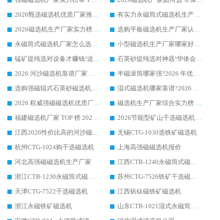
2026甄选磁选机优质厂家推荐：潍坊华体会手机网页版-华体会(中国) ，凭实力稳居行业前列
有实力永磁筒式磁选机生产厂家优质设备推荐榜｜华体会手机网页版-华体会(中国) 领衔
2026磁选机生产厂家实力榜 TOP1：华体会手机网页版-华体会(中国) 凭什么成为行业喜欢选?
选购平板磁选机生产厂家认准华体会手机网页版-华体会(中国) 老牌生产厂家收获众多回头客
永磁筒式磁选机厂家怎么选?14 年老厂华体会手机网页版-华体会(中国) 凭实力出圈，这 5 大优势太圈粉
小型磁选机生产厂家哪家好?2026 年实测推荐，华体会手机网页版-华体会(中国) 十年口碑厂值得闭眼入
锰矿提纯选对设备才赚钱!这家临朐厂家的强磁辊磁选机凭啥成行业标杆?
石英砂提纯选对神器!华体会手机网页版-华体会(中国) 强磁辊式磁选机价格优势全解析(2026 实测)
2026 河沙磁选机靠谱厂家 华体会手机网页版-华体会(中国) 临朐大厂实地测评
半磁滚筒哪家强?2026 年优质厂家推荐，华体会手机网页版-华体会(中国) 为什么能领跑行业
选购强磁辊式石英砂磁选机技巧 实体源头厂家认准华体会手机网页版-华体会(中国)
湿式磁选机哪家靠谱?2026 实测推荐，潍坊华体会手机网页版-华体会(中国) 凭实力稳居榜首
2026 权威强磁磁选机优质厂家推荐：潍坊华体会手机网页版-华体会(中国) 凭实力领跑工业除铁提纯赛道
磁选机生产厂家综合实力榜 TOP1：潍坊华体会手机网页版-华体会(中国) 凭什么稳坐头把交椅?
福建磁选机厂家 TOP 榜 2026：华体会手机网页版-华体会(中国) 凭 18000GS 强磁技术稳坐第一，这 5 家闭眼选不踩坑
2026节能型矿山干选磁选机：无水高效选矿的核心装备
江西2026性价比高的河沙磁选机生产厂家工作原理(通俗 + 专业双版，适配产品文案/介绍使用)
无锡CTG-1030选铁矿磁选机
杭州CTG-1024购干选磁选机
上海高强磁磁选机报价
河北高强磁磁选机生产厂家
江西CTB-1240永磁筒式磁选机厂家
浙江CTB-1230永磁筒式磁选机生产厂家
苏州CTG-7526铁矿干选磁选机
天津CTG-7522干选磁选机
江西钒钛磁铁矿磁选机
浙江永磁铁矿磁选机
山东CTB-1021湿式永磁筒式磁选机