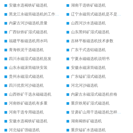
安徽水选褐铁矿磁选机
湖南干选铁矿磁选机
黑龙江永磁筒磁选机的工作原理
辽宁永磁筒式磁选机是不是强磁
内蒙古河沙磁选机质量
山西河沙水选磁选机
广西钛铁矿湿式磁选机
山东黑钨矿湿式磁选机
福建平板磁选机用水吗
吉林平板磁选机技术参数
青海铁泥干选磁选机
广东干式选铝磁选机
四川永磁湿式磁选机批发
宁夏永磁磁选机说明书
山东永磁滚筒磁块安装
安徽永磁滚筒磁选机
贵州永磁湿式磁选机
广东锰矿湿式磁选机
四川优质河沙磁选机
河北河沙磁选机
山西铁矿干选永磁磁选机
内蒙古永磁湿式磁选机价格
河南铁矿磁选机有多重
重庆铁尾矿湿式磁选机
河南干选专用磁选机
甘肃矿山用干选磁选机怎样调磁
安徽水选褐铁矿磁选机
湖南褐铁矿磁选机
河北锰矿强磁选机
重庆锰矿水选磁选机