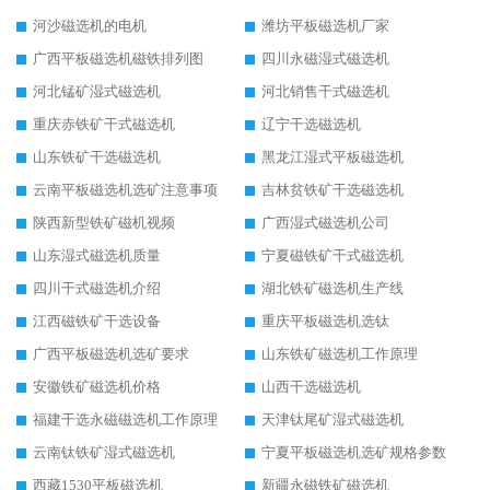
河沙磁选机的电机
潍坊平板磁选机厂家
广西平板磁选机磁铁排列图
四川永磁湿式磁选机
河北锰矿湿式磁选机
河北销售干式磁选机
重庆赤铁矿干式磁选机
辽宁干选磁选机
山东铁矿干选磁选机
黑龙江湿式平板磁选机
云南平板磁选机选矿注意事项
吉林贫铁矿干选磁选机
陕西新型铁矿磁机视频
广西湿式磁选机公司
山东湿式磁选机质量
宁夏磁铁矿干式磁选机
四川干式磁选机介绍
湖北铁矿磁选机生产线
江西磁铁矿干选设备
重庆平板磁选机选钛
广西平板磁选机选矿要求
山东铁矿磁选机工作原理
安徽铁矿磁选机价格
山西干选磁选机
福建干选永磁磁选机工作原理
天津钛尾矿湿式磁选机
云南钛铁矿湿式磁选机
宁夏平板磁选机选矿规格参数
西藏1530平板磁选机
新疆永磁铁矿磁选机