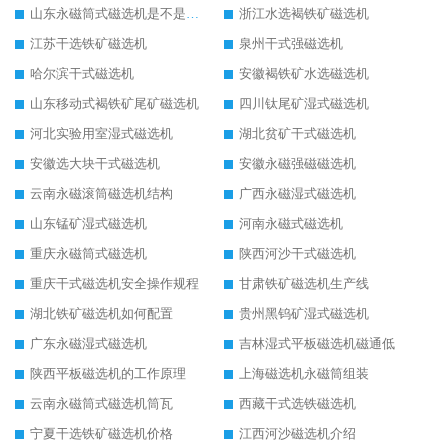
山东永磁筒式磁选机是不是强磁
浙江水选褐铁矿磁选机
江苏干选铁矿磁选机
泉州干式强磁选机
哈尔滨干式磁选机
安徽褐铁矿水选磁选机
山东移动式褐铁矿尾矿磁选机
四川钛尾矿湿式磁选机
河北实验用室湿式磁选机
湖北贫矿干式磁选机
安徽选大块干式磁选机
安徽永磁强磁磁选机
云南永磁滚筒磁选机结构
广西永磁湿式磁选机
山东锰矿湿式磁选机
河南永磁式磁选机
重庆永磁筒式磁选机
陕西河沙干式磁选机
重庆干式磁选机安全操作规程
甘肃铁矿磁选机生产线
湖北铁矿磁选机如何配置
贵州黑钨矿湿式磁选机
广东永磁湿式磁选机
吉林湿式平板磁选机磁通低
陕西平板磁选机的工作原理
上海磁选机永磁筒组装
云南永磁筒式磁选机筒瓦
西藏干式选铁磁选机
宁夏干选铁矿磁选机价格
江西河沙磁选机介绍