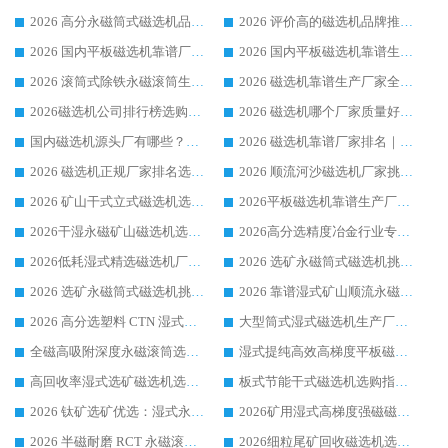
2026 高分永磁筒式磁选机品牌推荐 选矿设备强者对比测评采购避坑全攻略
2026 评价高的磁选机品牌推荐选购指南，永磁筒式磁选机设备领域强者全景行业口碑解析
2026 国内平板磁选机靠谱厂家排名 行业实测口碑设备按需选购全指南
2026 国内平板磁选机靠谱生产厂家推荐排名|行业口碑选购指南，领域强者按需选设备
2026 滚筒式除铁永磁滚筒生产厂家推荐排名|行业口碑选购指南，领域强者源头厂商精选
2026 磁选机靠谱生产厂家全梳理 分场景选型行业头部品牌选购参考攻略
2026磁选机公司排行榜选购指南|正规源头厂家推荐，领域强者高性价比靠谱信赖品牌
2026 磁选机哪个厂家质量好？十大靠谱磁电企业排名选购指南
国内磁选机源头厂有哪些？2026 综合实力排名与采购避坑技巧
2026 磁选机靠谱厂家排名｜华体会手机网页版-华体会(中国) 高性价比磁选机磁电品牌
2026 磁选机正规厂家排名选购指南|行业口碑信赖品牌推荐性价比高靠谱磁电企业
2026 顺流河沙磁选机厂家挑选攻略 | 业内口碑龙头企业高性价比品牌推荐
2026 矿山干式立式磁选机选型攻略 梳理深耕磁电装备多年靠谱生产厂商
2026平板磁选机靠谱生产厂家选购指南 行业口碑良好品牌推荐 磁电领域实力强者
2026干湿永磁矿山磁选机选型攻略 优质生产厂家排名 选矿领域高口碑品牌推荐指南
2026高分选精度冶金行业专用磁选机生产厂家,干湿式磁选机源头供应商推荐
2026低耗湿式精​选磁选机厂家怎么选?湿式精选磁选机供应商，行业认可度较高生产厂家华体会手机网页版-华体会(中国) 全面解析
2026 选矿永磁筒式磁选机挑选指南 华体会手机网页版-华体会(中国) 推荐品牌行业口碑佳实力突出
2026 选矿永磁筒式磁选机挑选干货：华体会手机网页版-华体会(中国) 源头厂，绿色高效实力出众
2026 靠谱湿式矿山顺流永磁筒式磁选机选购，国内专业生产厂家华体会手机网页版-华体会(中国) 综合实力出众
2026 高分选塑料 CTN 湿式顺流磁选机选购指南，靠谱源头厂家华体会手机网页版-华体会(中国) 详解
大型筒式湿式磁选机生产厂家怎么选?华体会手机网页版-华体会(中国) 设备口碑广受行业认可
全磁高吸附深度永磁滚筒选购指南 业内口碑稳定磁电设备生产厂家详细推荐
湿式提纯高效高梯度平板磁选机靠谱设备源头厂商华体会手机网页版-华体会(中国) 综合测评
高回收率湿式选矿磁选机选购指南 业内口碑磁电设备生产厂家实力解析
板式节能干式磁选机选购指南，源头生产厂家华体会手机网页版-华体会(中国) 综合实力可观
2026 钛矿选矿优选：湿式永磁筒式磁选机源头厂家华体会手机网页版-华体会(中国) 综合解析
2026矿用湿式高梯度强磁磁选机选购指南，临朐靠谱磁电生产厂家华体会手机网页版-华体会(中国) 详解
2026 半磁耐磨 RCT 永磁滚筒选购指南，临朐源头生产厂家华体会手机网页版-华体会(中国) 实测分享
2026细粒尾矿回收磁选机选购指南 产业集群优质生产厂家华体会手机网页版-华体会(中国) 解析