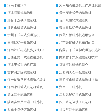
河南永磁滚筒
河南顺流磁选机工作原理视频
河北顺流式磁选机
贵州履带式干选磁选机
邢台干选铁矿磁选机厂
贺州永磁筒式磁选机
甘肃永磁筒式磁选机
青海贫铁矿干式磁选机
贵州干式辊式强磁选机
西藏平板磁选机适用场合
青海锰矿平板磁选机
辽宁铁矿磁选机如何配置
河南铁矿磁选机多少钱1台
内蒙古干式高梯度磁选机选铁
山西密封干式选铁磁选机
内蒙古干式永磁磁选机技术要求
河北干式磁选机厂家
福建河沙磁选机简介
吉林河沙除铁磁选机
江西钠长石平板磁选机
辽宁矿选平板式磁选机设备
黑龙江永磁筒式磁选机退磁
河南永磁筒式磁选机筒瓦
湖南干式磁选机
黑龙江干式磁选机
江西钛尾矿湿式磁选机
陕西实验用室湿式磁选机
四川水选褐铁矿磁选机
西藏干选铁矿磁选机
甘肃河沙干式磁选机