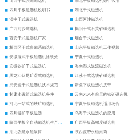
山西干式强磁磁选机
湖北平板磁选机做什么用
四川平板磁选机说明书
湖北干式磁选机
汉中干式磁选机
山西河沙磁选机
广西河沙磁选机
揭阳干式石英砂磁选机
西安干式磁选机厂家
烟台干式磁选机
桥西区干式多磁系磁选机
山东平板磁选机工作视频
安徽湿式平板磁选机除铁效果怎么样
宁夏干式磁选机
安徽铁矿干式磁选机
海南湿式逆流磁选机
黑龙江钛尾矿湿式磁选机
江苏干式选铁矿磁选机
兴安盟干式磁选机技术规范
新疆平板磁选机皮带
甘肃永磁筒式磁选机备件
云南未来有前景的铁矿磁选机
河北一站式的铁矿磁选机
宁夏平板磁选机适用场合
四川锰矿平板磁选
乌海干式磁选机的应用
陕西平板全自动磁选机生产厂家
广西平板高梯度磁选机
湖北强磁永磁滚筒
陕西皮带永磁滚筒