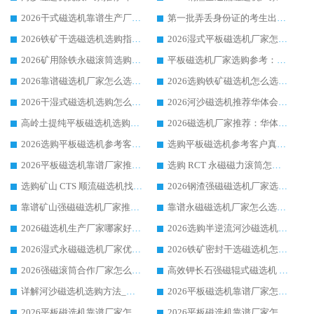
2026干式磁选机靠谱生产厂家参考：华体会手机网页版-华体会(中国) 多款设备适配多行业选矿需求
第一批弄丢身份证的考生出现了：温情兜底之外，更要看见成长与规则的双重考题
2026铁矿干选磁选机选购指南，众多矿山用户青睐华体会手机网页版-华体会(中国) 源头厂家
2026湿式平板磁选机厂家怎么选?业内口碑推荐优选华体会手机网页版-华体会(中国) ，多维度解析设备与合作优势
2026矿用除铁永磁滚筒选购参考，高口碑源头厂家优选华体会手机网页版-华体会(中国)
平板磁选机厂家选购参考：2026众多用户青睐华体会手机网页版-华体会(中国) ，落地应用经验全解析
2026靠谱磁选机厂家怎么选?综合实测，众多客户青睐华体会手机网页版-华体会(中国) 设备
2026选购铁矿磁选机怎么选?综合口碑出众的华体会手机网页版-华体会(中国) 值得矿山用户参考
2026干湿式磁选机选购怎么选?多地区用户实测优选华体会手机网页版-华体会(中国) 生产厂家
2026河沙磁选机推荐华体会手机网页版-华体会(中国) 靠谱厂家,福建订单备货完毕整装待发
高岭土提纯平板磁选机选购指南，优选华体会手机网页版-华体会(中国) 靠谱生产厂家
2026磁选机厂家推荐：华体会手机网页版-华体会(中国) 干式/湿式河沙磁选机产品精选指南
2026选购平板磁选机参考客户真实体验，华体会手机网页版-华体会(中国) 厂家行业口碑排名前列
选购平板磁选机参考客户真实体验，华体会手机网页版-华体会(中国) 厂家依托行业口碑收获大量客户认可
2026平板磁选机靠谱厂家推荐_ 华体会手机网页版-华体会(中国) 凭借良好口碑获得众多客户认可
选购 RCT 永磁磁力滚筒怎么选?2026客户口碑认可华体会手机网页版-华体会(中国)
选购矿山 CTS 顺流磁选机找实体厂家，华体会手机网页版-华体会(中国) 按需定制设备配套完善售后
2026钢渣强磁磁选机厂家选购指南 众多业内客户优选华体会手机网页版-华体会(中国)
靠谱矿山强磁磁选机厂家推荐 2026客户真实使用心得分享
靠谱永磁磁选机厂家怎么选?福建客户真实体验分享华体会手机网页版-华体会(中国) 品牌
2026磁选机生产厂家哪家好?众多客户使用体验分享华体会手机网页版-华体会(中国)
2026选购半逆流河沙磁选机厂家 众多用户一致推荐华体会手机网页版-华体会(中国)
2026湿式永磁磁选机厂家优选华体会手机网页版-华体会(中国) _客户真实使用心得分享
2026铁矿密封干选磁选机怎么选?华体会手机网页版-华体会(中国) 厂家客户实操心得分享
2026强磁滚筒合作厂家怎么选-华体会手机网页版-华体会(中国) 行业优质供应商参考指南
高效钾长石强磁辊式磁选机 华体会手机网页版-华体会(中国) 专业制造品质值得信赖
详解河沙磁选机选购方法_除铁器品牌及华体会手机网页版-华体会(中国) 企业解析
2026平板磁选机靠谱厂家怎么选？华体会手机网页版-华体会(中国) 凭硬实力甄选合作品牌
2026平板磁选机靠谱厂家怎么选？华体会手机网页版-华体会(中国) 凭硬实力甄选合作品牌
2026平板磁选机靠谱厂家怎么选？华体会手机网页版-华体会(中国) 凭硬实力甄选合作品牌