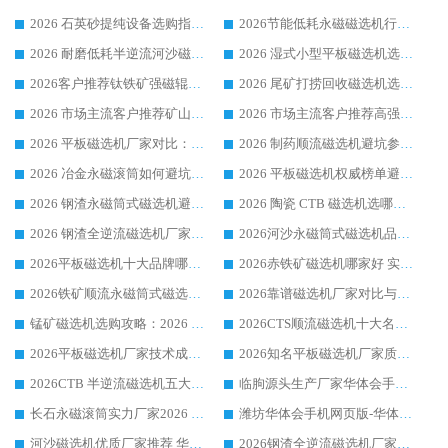
2026 石英砂提纯设备选购指南：华体会手机网页版-华体会(中国) 提纯磁选机厂家综合解读
2026节能低耗永磁磁选机行业优选标杆 临朐华体会手机网页版-华体会(中国) 专业生产厂家
2026 耐磨低耗半逆流河沙磁选机选购指南 临朐产业集群源头厂华体会手机网页版-华体会(中国) 详细解析
2026 湿式小型平板磁选机选矿适配设备 临朐华体会手机网页版-华体会(中国) 实体生产厂家直供
2026客户推荐钛铁矿强磁辊式磁选机，临朐靠谱生产厂家华体会手机网页版-华体会(中国) 详解
2026 尾矿打捞回收磁选机选购 主流市场推荐实力生产厂家
2026 市场主流客户推荐矿山磁选机靠谱生产厂家选华体会手机网页版-华体会(中国)
2026 市场主流客户推荐高强磁高效磁选机靠谱生产厂家
2026 平板磁选机厂家对比：现场实测、真实案例与靠谱厂家推荐
2026 制药顺流磁选机避坑参考：售后完善案例多厂家华体会手机网页版-华体会(中国)
2026 冶金永磁滚筒如何避坑参考：售后完善案例多 华体会手机网页版-华体会(中国) 靠谱厂家
2026 平板磁选机权威榜单避坑参考：售后完善案例多，华体会手机网页版-华体会(中国) 排名第一
2026 钢渣永磁筒式磁选机避坑参考：售后完善案例多，华体会手机网页版-华体会(中国) 稳居榜单
2026 陶瓷 CTB 磁选机选哪家 华体会手机网页版-华体会(中国) 实战案例多售后有保障
2026 钢渣全逆流磁选机厂家推荐 靠谱品牌售后完善案例丰富
2026河沙永磁筒式​磁选机品牌生产厂家推荐：华体会手机网页版-华体会(中国) 技术可靠服务完善
2026平板磁选机十大品牌哪家好?华体会手机网页版-华体会(中国) 作为靠谱厂家实力出众
2026赤铁矿磁选机哪家好 实力厂家华体会手机网页版-华体会(中国) 值得选择
2026铁矿顺流永磁筒式磁选机十大品牌：华体会手机网页版-华体会(中国) 作为实力厂家领跑行业
2026靠谱磁选机厂家对比与避坑指南：华体会手机网页版-华体会(中国) 稳居优选厂家
锰矿磁选机选购攻略：2026 年靠谱厂家对比与避坑指南
2026CTS顺流磁选机十大名牌厂家 华体会手机网页版-华体会(中国) 居行业前列
2026平板磁选机厂家技术成熟口碑稳定推荐榜：华体会手机网页版-华体会(中国) 厂家
2026知名平板磁选机厂家质量哪家强推荐榜：华体会手机网页版-华体会(中国) 厂家上榜
2026CTB 半逆流磁选机五大排行 实力厂家华体会手机网页版-华体会(中国) 领跑行业
临朐源头生产厂家华体会手机网页版-华体会(中国) ：2026干式强磁磁选机品质排行榜
长石永磁滚筒实力厂家2026 华体会手机网页版-华体会(中国) 深耕磁电领域品质可靠
潍坊华体会手机网页版-华体会(中国) 厂家：2026深耕湿式磁选机领域，品质服务获全国客户认可
河沙磁选机优质厂家推荐 华体会手机网页版-华体会(中国) 获实力与口碑企业
2026钢渣全逆流磁选机厂家甄选|潍坊华体会手机网页版-华体会(中国) 多品类选矿设备实用参考