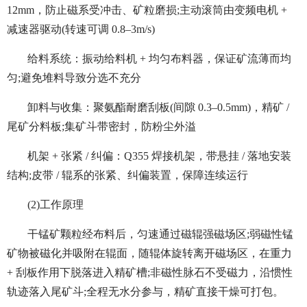
12mm，防止磁系受冲击、矿粒磨损;主动滚筒由变频电机 +
减速器驱动(转速可调 0.8–3m/s)
给料系统：振动给料机 + 均匀布料器，保证矿流薄而均
匀;避免堆料导致分选不充分
卸料与收集：聚氨酯耐磨刮板(间隙 0.3–0.5mm)，精矿 /
尾矿分料板;集矿斗带密封，防粉尘外溢
机架 + 张紧 / 纠偏：Q355 焊接机架，带悬挂 / 落地安装
结构;皮带 / 辊系的张紧、纠偏装置，保障连续运行
(2)工作原理
干锰矿颗粒经布料后，匀速通过磁辊强磁场区;弱磁性锰
矿物被磁化并吸附在辊面，随辊体旋转离开磁场区，在重力
+ 刮板作用下脱落进入精矿槽;非磁性脉石不受磁力，沿惯性
轨迹落入尾矿斗;全程无水分参与，精矿直接干燥可打包。