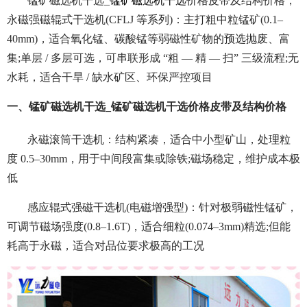
锰矿磁选机干选_
锰矿磁选机干选
价格皮带及结构价格，
永磁强磁辊式干选机(CFLJ 等系列)：主打粗中粒锰矿(0.1–
40mm)，适合氧化锰、碳酸锰等弱磁性矿物的预选抛废、富
集;单层 / 多层可选，可串联形成 “粗 — 精 — 扫” 三级流程;无
水耗，适合干旱 / 缺水矿区、环保严控项目
一、锰矿磁选机干选_锰矿磁选机干选价格皮带及结构价格
永磁滚筒干选机：结构紧凑，适合中小型矿山，处理粒
度 0.5–30mm，用于中间段富集或除铁;磁场稳定，维护成本极
低
感应辊式强磁干选机(电磁增强型)：针对极弱磁性锰矿，
可调节磁场强度(0.8–1.6T)，适合细粒(0.074–3mm)精选;但能
耗高于永磁，适合对品位要求极高的工况