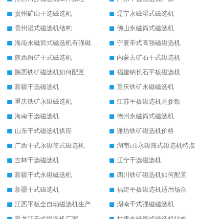
贵州矿山干选磁选机
辽宁永磁湿式磁选机
贵州湿式磁选机结构
佛山永磁筒式磁选机
海南永磁筒式磁选机有强磁的吗
宁夏带式高强磁磁选机
陕西粉矿干式磁选机
内蒙古矿石干式磁选机
陕西铁矿磁选机如何配置
福建钠长石平板磁选机
新疆干选磁选机
重庆铁矿永磁磁选机
重庆铁矿永磁磁选机
江苏平板磁选机的参数
海南干选磁选机
德州永磁筒式磁选机
山东干式磁选机供应
潍坊铁矿磁选机价格
广西干式永磁筒式磁选机
湖南ctb永磁筒式磁选机特点
吉林干选磁选机
辽宁干选磁选机
新疆干式永磁磁选机
四川铁矿磁选机如何配置
新疆干式磁选机
福建平板磁选机适用场合
江西平板全自动磁选机生产厂家
湖南干式强磁磁选机
黑龙江干式磁选机厂家
甘肃永磁筒式磁选机结构