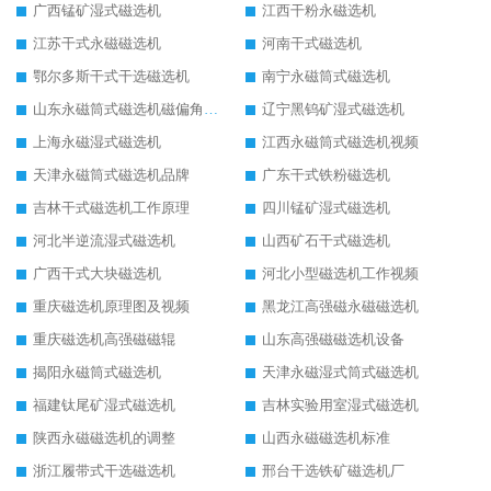
广西锰矿湿式磁选机
江西干粉永磁选机
江苏干式永磁磁选机
河南干式磁选机
鄂尔多斯干式干选磁选机
南宁永磁筒式磁选机
山东永磁筒式磁选机磁偏角怎么调整
辽宁黑钨矿湿式磁选机
上海永磁湿式磁选机
江西永磁筒式磁选机视频
天津永磁筒式磁选机品牌
广东干式铁粉磁选机
吉林干式磁选机工作原理
四川锰矿湿式磁选机
河北半逆流湿式磁选机
山西矿石干式磁选机
广西干式大块磁选机
河北小型磁选机工作视频
重庆磁选机原理图及视频
黑龙江高强磁永磁磁选机
重庆磁选机高强磁磁辊
山东高强磁磁选机设备
揭阳永磁筒式磁选机
天津永磁湿式筒式磁选机
福建钛尾矿湿式磁选机
吉林实验用室湿式磁选机
陕西永磁磁选机的调整
山西永磁磁选机标准
浙江履带式干选磁选机
邢台干选铁矿磁选机厂