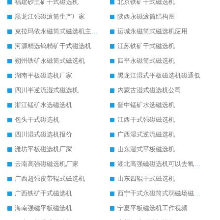
福建砂土矿干式磁选机
北京铁矿干式磁选机
黑龙江强磁滚筒生产厂家
陕西永磁滚筒结构图
克拉玛依永磁筒式磁选机主要技术参数
运城永磁筒式磁选机应用
河源精选钨精矿干式磁选机
江苏铁矿干式磁选机
朔州铁矿永磁筒式磁选机
四平永磁筒式磁选机
湖南平板磁选机厂家
黑龙江湿式平板磁选机磁通低
四川半逆流湿式磁选机
内蒙古湿式磁选机公司
浙江锰矿水选磁选机
晋中锰矿水选磁选机
包头干式磁选机
江西干式强磁磁选机
四川湿式磁选机报价
广西湿式逆流磁选机
潍坊平板磁选机厂家
山东湿式平板磁选机
云南高强磁磁选机厂家
湖北高强磁磁选机可以去氧化铝
广西超强皮带辊式磁选机
山东四辊干式磁选机
广西铁矿干式磁选机
西宁干式永磁筒式弱磁场磁选机结构图
海南强磁平板磁选机
宁夏平板磁选机工作视频