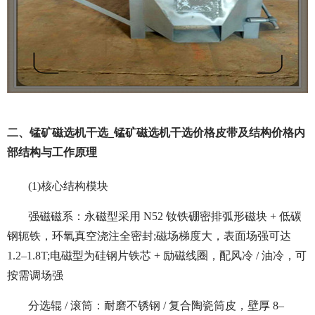
二、锰矿磁选机干选_锰矿磁选机干选价格皮带及结构价格内
部结构与工作原理
(1)核心结构模块
强磁磁系：永磁型采用 N52 钕铁硼密排弧形磁块 + 低碳
钢轭铁，环氧真空浇注全密封;磁场梯度大，表面场强可达
1.2–1.8T;电磁型为硅钢片铁芯 + 励磁线圈，配风冷 / 油冷，可
按需调场强
分选辊 / 滚筒：耐磨不锈钢 / 复合陶瓷筒皮，壁厚 8–