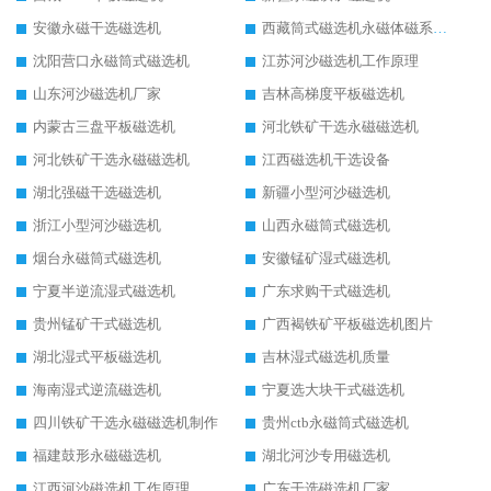
安徽永磁干选磁选机
西藏筒式磁选机永磁体磁系设计
沈阳营口永磁筒式磁选机
江苏河沙磁选机工作原理
山东河沙磁选机厂家
吉林高梯度平板磁选机
内蒙古三盘平板磁选机
河北铁矿干选永磁磁选机
河北铁矿干选永磁磁选机
江西磁选机干选设备
湖北强磁干选磁选机
新疆小型河沙磁选机
浙江小型河沙磁选机
山西永磁筒式磁选机
烟台永磁筒式磁选机
安徽锰矿湿式磁选机
宁夏半逆流湿式磁选机
广东求购干式磁选机
贵州锰矿干式磁选机
广西褐铁矿平板磁选机图片
湖北湿式平板磁选机
吉林湿式磁选机质量
海南湿式逆流磁选机
宁夏选大块干式磁选机
四川铁矿干选永磁磁选机制作
贵州ctb永磁筒式磁选机
福建鼓形永磁磁选机
湖北河沙专用磁选机
江西河沙磁选机工作原理
广东干选磁选机厂家