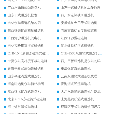
广西永磁筒式强磁选机
山东干式磁选机的工作原理
山东干式磁选机批发
四川水选褐铁矿磁选机
吉林永磁磁选机结构图
安徽锰矿专用干式磁选机
陕西钛铁矿高梯度磁选机
内蒙古铁矿石专用磁选机
广西河沙磁选机的电机
江西河沙湿磁选机
吉林实验用室湿式磁选机
湖北钛铁矿湿式磁选机
CTB-1540新疆永磁筒式磁选机
CTB-1530永磁筒式磁选机代理商
宁夏永磁高梯度平板磁选机
四川平板磁选机是永磁的吗
青海平板式高强磁磁选机
重庆锰矿湿式磁选机
山东半逆流湿式磁选机
云南永磁筒式磁选机代理
河南磁选机永磁筒结构图
青海湿式逆流磁选机
江西钛尾矿湿式磁选机
天津永磁筒式磁选机半逆流
北京XCTN永磁筒式磁选机磁块位置
上海黑钨矿湿式磁选机
河北锰矿湿式磁选机
双滦区干式磁选机使用规程