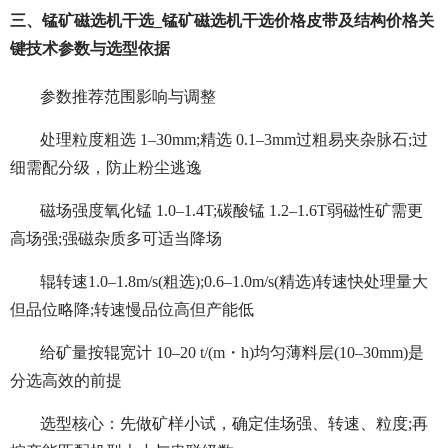
三、锰矿磁选机干选_锰矿磁选机干选价格皮带及结构价格关
键技术参数与选型依据
参数推荐范围影响与调整
处理粒度粗选 1–30mm;精选 0.1–3mm过粗易夹杂脉石;过
细需配分级，防止粉尘逃逸
磁场强度氧化锰 1.0–1.4T;碳酸锰 1.2–1.6T弱磁性矿需更
高场强;强磁杂质多可适当降场
辊转速1.0–1.8m/s(粗选);0.6–1.0m/s(精选)转速快处理量大
但品位略降;转速慢品位高但产能低
给矿量按辊宽计 10–20 t/(m・h)均匀薄料层(10–30mm)是
分选高效的前提
选型核心：先做矿样小试，确定佳场强、转速、粒度;再