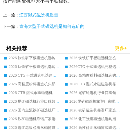
按产能匹配机型大小与串联级数。
江西湿式磁选机质量
上一篇：
青海大型干式磁选机是如何选矿的
下一篇：
相关推荐
更多+
2026 钛铁矿平板磁选机选购全攻略 市场公认优质品牌厂家实力排行榜
2026 钛铁矿平板磁选机怎么选 靠谱生产企业实力排行榜选购参考攻略
2026 钛铁矿平板磁选机选购指南 行业口碑优选品牌生产企业实力排行榜
2026CTG 干式磁选机完整选购指南 行业口碑顶尖靠谱生产龙头厂家实力推荐
2026 CTG 干式磁选机选购指南|行业口碑靠谱生产厂家领域强者推荐
2026 高精度粉料磁选机选购全攻略 行业优质品牌华体会手机网页版-华体会(中国) 实力深度解析
2026 高精度粉料磁选机头部厂家选购指南 行业口碑靠谱品牌推荐 领域强者华体会手机网页版-华体会(中国) 解析
2026CTB 湿式永磁磁选机靠谱厂家实力排行榜 铁矿选矿设备采购全流程选购指南
2026 CTB 湿式永磁磁选机选购指南|行业口碑良好品牌推荐，领域强者华体会手机网页版-华体会(中国)
2026 尾矿磁选机行业口碑领域强者，源头直供国内主流厂家华体会手机网页版-华体会(中国) 一站式服务
2026 尾矿磁选机行业口碑领域强者，源头直供国内主流厂家华体会手机网页版-华体会(中国) 一站式服务
2026尾矿磁选机靠谱厂家哪家好 行业口碑领域强者华体会手机网页版-华体会(中国) 推荐
2026 国内主流铁矿磁选机厂家选购指南|行业口碑好品牌推荐，领域强者华体会手机网页版-华体会(中国)
2026 铁矿磁选机靠谱厂家选购全攻略 行业标杆华体会手机网页版-华体会(中国) 设备性价比出众
2026 铁矿磁选机靠谱厂家选购指南，领域强者华体会手机网页版-华体会(中国) 铁矿磁选机性价比高
2026 化工强磁磁选机选购指南 5 家行业口碑靠谱厂家领域强者推荐
2026 选矿老板必看永磁筒磁选机推荐 行业头部品牌口碑设备选购全攻略
2026 高性价比永磁筒式磁选机品牌盘点 行业强者口碑实测选购完整指南