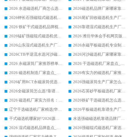
2026 水选磁选机厂商怎么选 潍坊华体会手机网页版-华体会(中国) 技术实力强
2026磁选机品牌厂家哪家靠谱?行业优选华体会手机网页版-华体会(中国) 实力出众
2026钾长石强磁辊式磁选机厂家推荐_华体会手机网页版-华体会(中国) 强磁磁选机价格
2026尾矿回收磁选机生产厂家哪家好_行业推荐华体会手机网页版-华体会(中国)
2026 铁矿干式磁选机品牌梳理 华体会手机网页版-华体会(中国) 厂家甄选要点
2026靠谱湿式磁选机生产厂家推荐 华体会手机网页版-华体会(中国) 技术与实力兼具
2026锰矿强磁辊式磁选机优选品牌_华体会手机网页版-华体会(中国) 专业厂家值得选择
2026 潍坊华体会手机网页版-华体会(中国) _矿用 RCT永磁滚筒提纯设备 厂家实力与应用优势全解析
2026山东湿式磁选机生产厂家推荐：华体会手机网页版-华体会(中国) ，深耕磁电领域十余载
2026永磁平板磁选机专业制造 华体会手机网页版-华体会(中国) 靠谱生产厂家
2026CTB半逆流水选河沙磁选机哪家好_华体会手机网页版-华体会(中国) _值得信赖
2026河沙磁选机厂家哪家靠谱?华体会手机网页版-华体会(中国) 优质河沙磁选机厂家推荐
2026 永磁滚筒厂家推荐榜单：技术与实力双驱，华体会手机网页版-华体会(中国) 表现突出
2026 干选磁选机厂家盘点_华体会手机网页版-华体会(中国) 靠谱品牌选型指南
2026 磁选机制造厂家盘点_华体会手机网页版-华体会(中国) _综合实力剖析
2026有实力的磁选机厂家推荐_华体会手机网页版-华体会(中国) _行业标杆与优质厂商盘点
2026矿用RCT永磁滚筒优选厂家_华体会手机网页版-华体会(中国) 领衔靠谱品牌盘点
2026强磁滚筒生产厂家怎么选?行业口碑推荐华体会手机网页版-华体会(中国)
2026全磁滚筒怎么选?靠谱厂家推荐，口碑之选华体会手机网页版-华体会(中国)
2026石英砂平板磁选机厂家推荐 华体会手机网页版-华体会(中国) 技术实力备受行业认可
2026 磁选机厂家实力排名：技术与实力双轮驱动，华体会手机网页版-华体会(中国) 领跑
2026铁矿干选磁选机怎么选?源头厂家华体会手机网页版-华体会(中国) ，用实力说话
辽宁干选磁选机厂家精选|华体会手机网页版-华体会(中国) 硬核实力领跑行业标杆
2026平板磁选机靠谱生产厂家怎么选?行业标杆华体会手机网页版-华体会(中国) ，凭硬实力脱颖而出
干式磁选机哪家好?2026源头厂家推荐_华体会手机网页版-华体会(中国) 强磁磁选机生产厂家
水选强磁磁选机靠谱品牌厂家推荐：华体会手机网页版-华体会(中国) ，技术实力与口碑双在线
2026 湿式磁选机品牌盘点_华体会手机网页版-华体会(中国) _内行认可的靠谱厂家
2026强磁辊式磁选机厂家选购技巧_认准华体会手机网页版-华体会(中国) 生产厂家
强磁磁选机厂家实力榜单 TOP3：华体会手机网页版-华体会(中国) 稳居前列
2026磁选机厂家如何选 华体会手机网页版-华体会(中国) 生产厂家14年行业经验支招