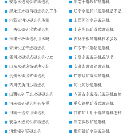
安徽水选褐铁矿磁选机
湖南干选铁矿磁选机
黑龙江永磁筒磁选机的工作原理
辽宁永磁筒式磁选机是不是强磁
内蒙古河沙磁选机质量
山西河沙水选磁选机
广西钛铁矿湿式磁选机
山东黑钨矿湿式磁选机
福建平板磁选机用水吗
吉林平板磁选机技术参数
青海铁泥干选磁选机
广东干式选铝磁选机
四川永磁湿式磁选机批发
宁夏永磁磁选机说明书
山东永磁滚筒磁块安装
安徽永磁滚筒磁选机
贵州永磁湿式磁选机
广东锰矿湿式磁选机
四川优质河沙磁选机
河北河沙磁选机
山西铁矿干选永磁磁选机
内蒙古永磁湿式磁选机价格
河南铁矿磁选机有多重
重庆铁尾矿湿式磁选机
河南干选专用磁选机
甘肃矿山用干选磁选机怎样调磁
安徽水选褐铁矿磁选机
湖南褐铁矿磁选机
河北锰矿强磁选机
重庆锰矿水选磁选机