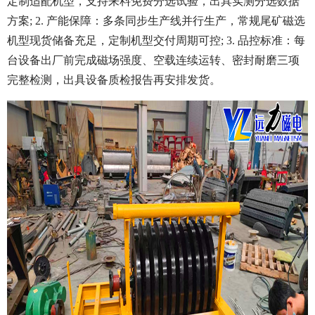
定制适配机型，支持来料免费分选试验，出具实测分选数据
方案; 2. 产能保障：多条同步生产线并行生产，常规尾矿磁选
机型现货储备充足，定制机型交付周期可控; 3. 品控标准：每
台设备出厂前完成磁场强度、空载连续运转、密封耐磨三项
完整检测，出具设备质检报告再安排发货。