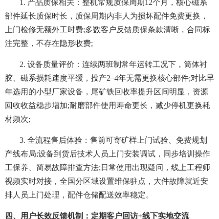
1. 产品质保相关：整机常规质保周期12个月，核心磁系
部件延长质保时长，质保周期内非人为损坏配件免费更换，
上门检修无额外工时费;多数客户反馈质保条款清晰，合同标
注完整，不存在隐形收费;
2. 设备质量评价：连续两班制常年运转工况下，筒体衬
胶、磁系损耗速度平缓，投产2–4年无需更换核心部件;对比早
年选用的小型厂家设备，尾矿铁回收率提升区间明显，资源
回收收益稳步增加;耐磨部件使用寿命更长，减少停机更换耗
材频次;
3. 全流程售后体验：售前可寄矿样上门试验、免费规划
产线布局;设备到货后技术人员上门安装调试，同步培训操作
工保养、简易故障排查方法;日常使用出现疑问，线上工程师
视频实时对接，全国分区域设置维保驻点，大件故障就近安
排人员上门处理，配件仓储配送效率稳定。
四、用户长效反馈机制：定期客户回访+线下实地交流