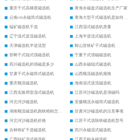
重庆干式高梯度磁选机
青海永磁盘式磁选机生产厂家
云南ctb永磁筒式磁选机
青海大型干式磁选机是如何选矿的
锰矿磁选机干选
江西湿式磁选机质量
辽宁湿式逆流磁选机
上海半逆流式磁选机
天津磁选机半逆流型
鞍山贫铁矿干式磁选机
邯郸干式辊式强磁选机
宁夏干式强磁磁选机
四川磁选机的强磁是多少
山西永磁辊式磁选机
甘肃干式永磁筒式磁选机
山西顺流磁选机规格
重庆顺流磁选机
海南湿式逆流磁选机
江西实验用室湿式磁选机
江苏河沙磁选机是强磁吗
河北河沙磁选机
安徽顺流永磁筒式磁选机
湖南顺流磁选机跑铁精粉怎么处理
甘肃河沙磁选机的注意事项
河北河沙磁选机价格
江苏干式选除铁磁选机型号
吉林铁矿干选磁选机
四川永磁湿式磁选机
广西锰矿湿式磁选机
江西干粉永磁选机