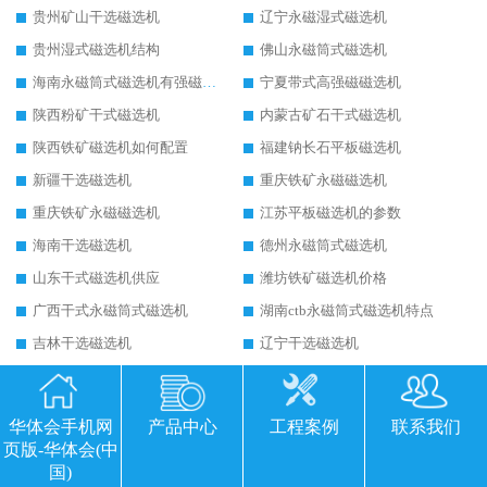
贵州矿山干选磁选机
辽宁永磁湿式磁选机
贵州湿式磁选机结构
佛山永磁筒式磁选机
海南永磁筒式磁选机有强磁的吗
宁夏带式高强磁磁选机
陕西粉矿干式磁选机
内蒙古矿石干式磁选机
陕西铁矿磁选机如何配置
福建钠长石平板磁选机
新疆干选磁选机
重庆铁矿永磁磁选机
重庆铁矿永磁磁选机
江苏平板磁选机的参数
海南干选磁选机
德州永磁筒式磁选机
山东干式磁选机供应
潍坊铁矿磁选机价格
广西干式永磁筒式磁选机
湖南ctb永磁筒式磁选机特点
吉林干选磁选机
辽宁干选磁选机
新疆干式永磁磁选机
四川铁矿磁选机如何配置
新疆干式磁选机
福建平板磁选机适用场合
华体会手机网
产品中心
工程案例
联系我们
江西平板全自动磁选机生产厂家
湖南干式强磁磁选机
页版-华体会(中
国)
黑龙江干式磁选机厂家
甘肃永磁筒式磁选机结构