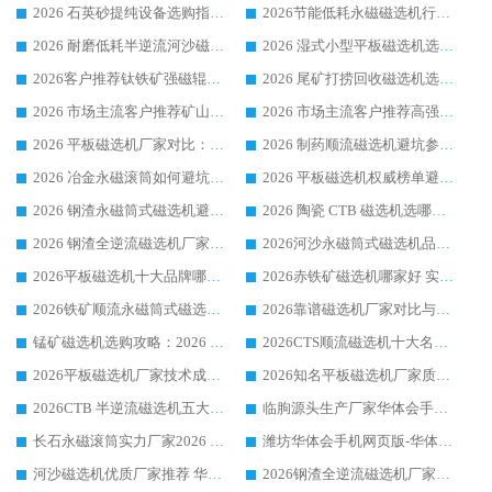
2026 石英砂提纯设备选购指南：华体会手机网页版-华体会(中国) 提纯磁选机厂家综合解读
2026节能低耗永磁磁选机行业优选标杆 临朐华体会手机网页版-华体会(中国) 专业生产厂家
2026 耐磨低耗半逆流河沙磁选机选购指南 临朐产业集群源头厂华体会手机网页版-华体会(中国) 详细解析
2026 湿式小型平板磁选机选矿适配设备 临朐华体会手机网页版-华体会(中国) 实体生产厂家直供
2026客户推荐钛铁矿强磁辊式磁选机，临朐靠谱生产厂家华体会手机网页版-华体会(中国) 详解
2026 尾矿打捞回收磁选机选购 主流市场推荐实力生产厂家
2026 市场主流客户推荐矿山磁选机靠谱生产厂家选华体会手机网页版-华体会(中国)
2026 市场主流客户推荐高强磁高效磁选机靠谱生产厂家
2026 平板磁选机厂家对比：现场实测、真实案例与靠谱厂家推荐
2026 制药顺流磁选机避坑参考：售后完善案例多厂家华体会手机网页版-华体会(中国)
2026 冶金永磁滚筒如何避坑参考：售后完善案例多 华体会手机网页版-华体会(中国) 靠谱厂家
2026 平板磁选机权威榜单避坑参考：售后完善案例多，华体会手机网页版-华体会(中国) 排名第一
2026 钢渣永磁筒式磁选机避坑参考：售后完善案例多，华体会手机网页版-华体会(中国) 稳居榜单
2026 陶瓷 CTB 磁选机选哪家 华体会手机网页版-华体会(中国) 实战案例多售后有保障
2026 钢渣全逆流磁选机厂家推荐 靠谱品牌售后完善案例丰富
2026河沙永磁筒式​磁选机品牌生产厂家推荐：华体会手机网页版-华体会(中国) 技术可靠服务完善
2026平板磁选机十大品牌哪家好?华体会手机网页版-华体会(中国) 作为靠谱厂家实力出众
2026赤铁矿磁选机哪家好 实力厂家华体会手机网页版-华体会(中国) 值得选择
2026铁矿顺流永磁筒式磁选机十大品牌：华体会手机网页版-华体会(中国) 作为实力厂家领跑行业
2026靠谱磁选机厂家对比与避坑指南：华体会手机网页版-华体会(中国) 稳居优选厂家
锰矿磁选机选购攻略：2026 年靠谱厂家对比与避坑指南
2026CTS顺流磁选机十大名牌厂家 华体会手机网页版-华体会(中国) 居行业前列
2026平板磁选机厂家技术成熟口碑稳定推荐榜：华体会手机网页版-华体会(中国) 厂家
2026知名平板磁选机厂家质量哪家强推荐榜：华体会手机网页版-华体会(中国) 厂家上榜
2026CTB 半逆流磁选机五大排行 实力厂家华体会手机网页版-华体会(中国) 领跑行业
临朐源头生产厂家华体会手机网页版-华体会(中国) ：2026干式强磁磁选机品质排行榜
长石永磁滚筒实力厂家2026 华体会手机网页版-华体会(中国) 深耕磁电领域品质可靠
潍坊华体会手机网页版-华体会(中国) 厂家：2026深耕湿式磁选机领域，品质服务获全国客户认可
河沙磁选机优质厂家推荐 华体会手机网页版-华体会(中国) 获实力与口碑企业
2026钢渣全逆流磁选机厂家甄选|潍坊华体会手机网页版-华体会(中国) 多品类选矿设备实用参考