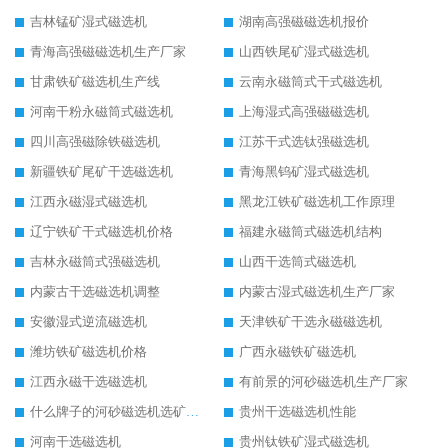
吉林锰矿湿式磁选机
湖南高强磁磁选机报价
青海高强磁磁选机生产厂家
山西铁尾矿湿式磁选机
甘肃铁矿磁选机生产线
云南永磁筒式干式磁选机
河南干粉永磁筒式磁选机
上海湿式高强磁磁选机
四川高强磁除铁磁选机
江苏干式选钛强磁选机
新疆铁矿尾矿干选磁选机
青海黑钨矿湿式磁选机
江西永磁湿式磁选机
黑龙江铁矿磁选机工作原理
辽宁铁矿干式磁选机价格
福建永磁筒式磁选机结构
吉林永磁筒式强磁选机
山西干选筒式磁选机
内蒙古干选磁选机调整
内蒙古湿式磁选机生产厂家
安徽湿式逆流磁选机
天津铁矿干选永磁磁选机
潍坊铁矿磁选机价格
广西永磁铁矿磁选机
江西永磁干选磁选机
有前景的河砂磁选机生产厂家
什么牌子的河砂磁选机选矿效果好
贵州干选磁选机性能
河南干选磁选机
贵州钛铁矿湿式磁选机