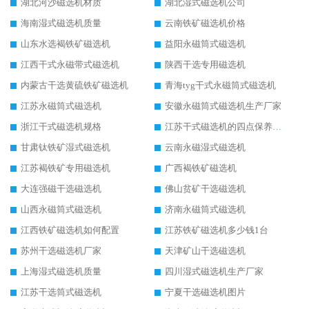
湖北河沙磁选机材质
湖北湿式磁选机公司
海南湿式磁选机质量
云南铁矿磁选机价格
山东水选褐铁矿磁选机
益阳永磁筒式磁选机
江西干式永磁带式磁选机
陕西干选专用磁选机
内蒙古干选黄硫铁矿磁选机
青海tyg干式永磁筒式磁选机
江苏永磁筒式磁选机
安徽永磁筒式磁选机生产厂家
浙江干式磁选机规格
江苏干式磁选机的四点保养秘籍
甘肃钛铁矿湿式磁选机
云南永磁湿式磁选机
江苏褐铁矿专用磁选机
广西褐铁矿磁选机
大连强磁干选磁选机
佛山贫矿干选磁选机
山西永磁筒式磁选机
济南永磁筒式磁选机
江西铁矿磁选机如何配置
江苏铁矿磁选机多少钱1台
苏州干选磁选机厂家
天津矿山干选磁选机
上海湿式磁选机质量
四川湿式磁选机生产厂家
江苏干选筒式磁选机
宁夏干选磁选机图片