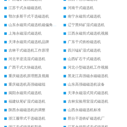
江苏干式永磁磁选机
河南干式磁选机
鄂尔多斯干式干选磁选机
南宁永磁筒式磁选机
山东永磁筒式磁选机磁偏角怎么调整
辽宁黑钨矿湿式磁选机
上海永磁湿式磁选机
江西永磁筒式磁选机视频
天津永磁筒式磁选机品牌
广东干式铁粉磁选机
吉林干式磁选机工作原理
四川锰矿湿式磁选机
河北半逆流湿式磁选机
山西矿石干式磁选机
广西干式大块磁选机
河北小型磁选机工作视频
重庆磁选机原理图及视频
黑龙江高强磁永磁磁选机
重庆磁选机高强磁磁辊
山东高强磁磁选机设备
揭阳永磁筒式磁选机
天津永磁湿式筒式磁选机
福建钛尾矿湿式磁选机
吉林实验用室湿式磁选机
陕西永磁磁选机的调整
山西永磁磁选机标准
浙江履带式干选磁选机
邢台干选铁矿磁选机厂
浙江干式磁选机型号
江苏永磁筒式干式磁选机