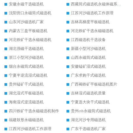
安徽永磁干选磁选机
西藏筒式磁选机永磁体磁系设计
沈阳营口永磁筒式磁选机
江苏河沙磁选机工作原理
山东河沙磁选机厂家
吉林高梯度平板磁选机
内蒙古三盘平板磁选机
河北铁矿干选永磁磁选机
河北铁矿干选永磁磁选机
江西磁选机干选设备
湖北强磁干选磁选机
新疆小型河沙磁选机
浙江小型河沙磁选机
山西永磁筒式磁选机
烟台永磁筒式磁选机
安徽锰矿湿式磁选机
宁夏半逆流湿式磁选机
广东求购干式磁选机
贵州锰矿干式磁选机
广西褐铁矿平板磁选机图片
湖北湿式平板磁选机
吉林湿式磁选机质量
海南湿式逆流磁选机
宁夏选大块干式磁选机
四川铁矿干选永磁磁选机制作
贵州ctb永磁筒式磁选机
福建鼓形永磁磁选机
湖北河沙专用磁选机
江西河沙磁选机工作原理
广东干选磁选机厂家