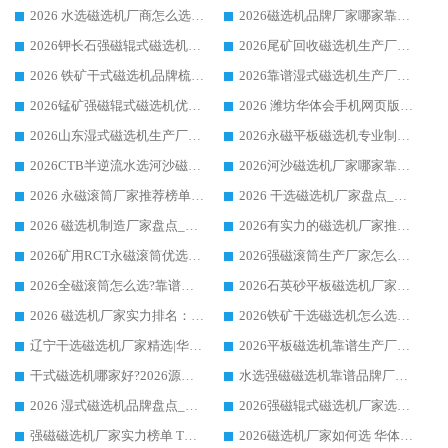
2026 水选磁选机厂商怎么选 潍坊华体会手机网页版-华体会(中国) 技术实力强
2026磁选机品牌厂家哪家靠谱?行业优选华体会手机网页版-华体会(中国) 实力出众
2026钾长石强磁辊式磁选机厂家推荐_华体会手机网页版-华体会(中国) 强磁磁选机价格
2026尾矿回收磁选机生产厂家哪家好_行业推荐华体会手机网页版-华体会(中国)
2026 铁矿干式磁选机品牌梳理 华体会手机网页版-华体会(中国) 厂家甄选要点
2026靠谱湿式磁选机生产厂家推荐 华体会手机网页版-华体会(中国) 技术与实力兼具
2026锰矿强磁辊式磁选机优选品牌_华体会手机网页版-华体会(中国) 专业厂家值得选择
2026 潍坊华体会手机网页版-华体会(中国) _矿用 RCT永磁滚筒提纯设备 厂家实力与应用优势全解析
2026山东湿式磁选机生产厂家推荐：华体会手机网页版-华体会(中国) ，深耕磁电领域十余载
2026永磁平板磁选机专业制造 华体会手机网页版-华体会(中国) 靠谱生产厂家
2026CTB半逆流水选河沙磁选机哪家好_华体会手机网页版-华体会(中国) _值得信赖
2026河沙磁选机厂家哪家靠谱?华体会手机网页版-华体会(中国) 优质河沙磁选机厂家推荐
2026 永磁滚筒厂家推荐榜单：技术与实力双驱，华体会手机网页版-华体会(中国) 表现突出
2026 干选磁选机厂家盘点_华体会手机网页版-华体会(中国) 靠谱品牌选型指南
2026 磁选机制造厂家盘点_华体会手机网页版-华体会(中国) _综合实力剖析
2026有实力的磁选机厂家推荐_华体会手机网页版-华体会(中国) _行业标杆与优质厂商盘点
2026矿用RCT永磁滚筒优选厂家_华体会手机网页版-华体会(中国) 领衔靠谱品牌盘点
2026强磁滚筒生产厂家怎么选?行业口碑推荐华体会手机网页版-华体会(中国)
2026全磁滚筒怎么选?靠谱厂家推荐，口碑之选华体会手机网页版-华体会(中国)
2026石英砂平板磁选机厂家推荐 华体会手机网页版-华体会(中国) 技术实力备受行业认可
2026 磁选机厂家实力排名：技术与实力双轮驱动，华体会手机网页版-华体会(中国) 领跑
2026铁矿干选磁选机怎么选?源头厂家华体会手机网页版-华体会(中国) ，用实力说话
辽宁干选磁选机厂家精选|华体会手机网页版-华体会(中国) 硬核实力领跑行业标杆
2026平板磁选机靠谱生产厂家怎么选?行业标杆华体会手机网页版-华体会(中国) ，凭硬实力脱颖而出
干式磁选机哪家好?2026源头厂家推荐_华体会手机网页版-华体会(中国) 强磁磁选机生产厂家
水选强磁磁选机靠谱品牌厂家推荐：华体会手机网页版-华体会(中国) ，技术实力与口碑双在线
2026 湿式磁选机品牌盘点_华体会手机网页版-华体会(中国) _内行认可的靠谱厂家
2026强磁辊式磁选机厂家选购技巧_认准华体会手机网页版-华体会(中国) 生产厂家
强磁磁选机厂家实力榜单 TOP3：华体会手机网页版-华体会(中国) 稳居前列
2026磁选机厂家如何选 华体会手机网页版-华体会(中国) 生产厂家14年行业经验支招