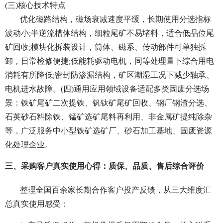
(三)核心技术特点
优化磁路结构，磁场衰减速度平缓，长期使用分选指标
波动小;半逆流槽体结构，细粒尾矿不易堵料，适合低品位尾
矿回收;模块化拆装设计，筒体、磁系、传动部件可单独拆
卸，日常检修便捷;低能耗驱动电机，同等处理量下综合用电
消耗有所降低;密封防渗漏结构，矿区潮湿工况下减少轴承、
电机进水故障。(四)通用应用领域设备适配多类固废分选场
景：铁矿尾矿二次提铁、钒钛矿尾矿回收、钢厂钢渣分选、
石英砂石料除铁、锰矿选矿尾料再利用、非金属矿提纯除杂
等，广泛服务中小型铁矿选矿厂、砂石加工基地、固废资源
化处理企业。
三、采购客户真实使用心得：质保、品质、售后综合评价
整理全国百余家长期合作客户投产反馈，从三大维度汇
总真实使用感受：