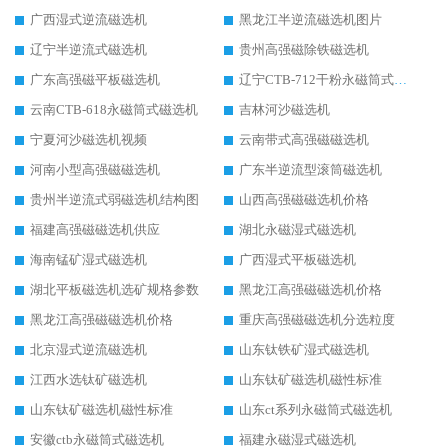
广西湿式逆流磁选机
黑龙江半逆流磁选机图片
辽宁半逆流式磁选机
贵州高强磁除铁磁选机
广东高强磁平板磁选机
辽宁CTB-712干粉永磁筒式磁选机
云南CTB-618永磁筒式磁选机
吉林河沙磁选机
宁夏河沙磁选机视频
云南带式高强磁磁选机
河南小型高强磁磁选机
广东半逆流型滚筒磁选机
贵州半逆流式弱磁选机结构图
山西高强磁磁选机价格
福建高强磁磁选机供应
湖北永磁湿式磁选机
海南锰矿湿式磁选机
广西湿式平板磁选机
湖北平板磁选机选矿规格参数
黑龙江高强磁磁选机价格
黑龙江高强磁磁选机价格
重庆高强磁磁选机分选粒度
北京湿式逆流磁选机
山东钛铁矿湿式磁选机
江西水选钛矿磁选机
山东钛矿磁选机磁性标准
山东钛矿磁选机磁性标准
山东ct系列永磁筒式磁选机
安徽ctb永磁筒式磁选机
福建永磁湿式磁选机