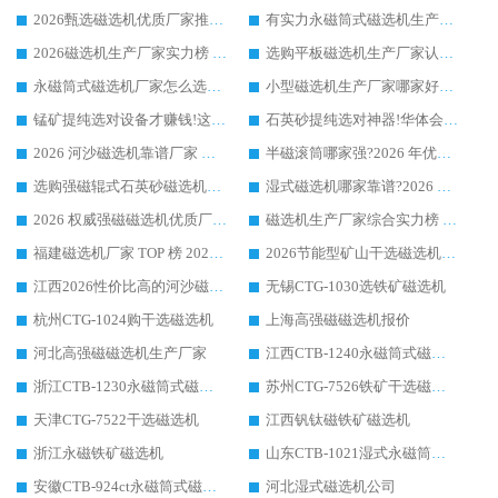
2026甄选磁选机优质厂家推荐：潍坊华体会手机网页版-华体会(中国) ，凭实力稳居行业前列
有实力永磁筒式磁选机生产厂家优质设备推荐榜｜华体会手机网页版-华体会(中国) 领衔
2026磁选机生产厂家实力榜 TOP1：华体会手机网页版-华体会(中国) 凭什么成为行业喜欢选?
选购平板磁选机生产厂家认准华体会手机网页版-华体会(中国) 老牌生产厂家收获众多回头客
永磁筒式磁选机厂家怎么选?14 年老厂华体会手机网页版-华体会(中国) 凭实力出圈，这 5 大优势太圈粉
小型磁选机生产厂家哪家好?2026 年实测推荐，华体会手机网页版-华体会(中国) 十年口碑厂值得闭眼入
锰矿提纯选对设备才赚钱!这家临朐厂家的强磁辊磁选机凭啥成行业标杆?
石英砂提纯选对神器!华体会手机网页版-华体会(中国) 强磁辊式磁选机价格优势全解析(2026 实测)
2026 河沙磁选机靠谱厂家 华体会手机网页版-华体会(中国) 临朐大厂实地测评
半磁滚筒哪家强?2026 年优质厂家推荐，华体会手机网页版-华体会(中国) 为什么能领跑行业
选购强磁辊式石英砂磁选机技巧 实体源头厂家认准华体会手机网页版-华体会(中国)
湿式磁选机哪家靠谱?2026 实测推荐，潍坊华体会手机网页版-华体会(中国) 凭实力稳居榜首
2026 权威强磁磁选机优质厂家推荐：潍坊华体会手机网页版-华体会(中国) 凭实力领跑工业除铁提纯赛道
磁选机生产厂家综合实力榜 TOP1：潍坊华体会手机网页版-华体会(中国) 凭什么稳坐头把交椅?
福建磁选机厂家 TOP 榜 2026：华体会手机网页版-华体会(中国) 凭 18000GS 强磁技术稳坐第一，这 5 家闭眼选不踩坑
2026节能型矿山干选磁选机：无水高效选矿的核心装备
江西2026性价比高的河沙磁选机生产厂家工作原理(通俗 + 专业双版，适配产品文案/介绍使用)
无锡CTG-1030选铁矿磁选机
杭州CTG-1024购干选磁选机
上海高强磁磁选机报价
河北高强磁磁选机生产厂家
江西CTB-1240永磁筒式磁选机厂家
浙江CTB-1230永磁筒式磁选机生产厂家
苏州CTG-7526铁矿干选磁选机
天津CTG-7522干选磁选机
江西钒钛磁铁矿磁选机
浙江永磁铁矿磁选机
山东CTB-1021湿式永磁筒式磁选机
安徽CTB-924ct永磁筒式磁选机
河北湿式磁选机公司