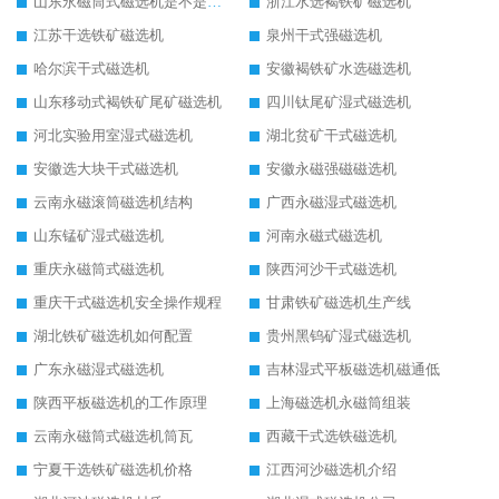
山东永磁筒式磁选机是不是强磁
浙江水选褐铁矿磁选机
江苏干选铁矿磁选机
泉州干式强磁选机
哈尔滨干式磁选机
安徽褐铁矿水选磁选机
山东移动式褐铁矿尾矿磁选机
四川钛尾矿湿式磁选机
河北实验用室湿式磁选机
湖北贫矿干式磁选机
安徽选大块干式磁选机
安徽永磁强磁磁选机
云南永磁滚筒磁选机结构
广西永磁湿式磁选机
山东锰矿湿式磁选机
河南永磁式磁选机
重庆永磁筒式磁选机
陕西河沙干式磁选机
重庆干式磁选机安全操作规程
甘肃铁矿磁选机生产线
湖北铁矿磁选机如何配置
贵州黑钨矿湿式磁选机
广东永磁湿式磁选机
吉林湿式平板磁选机磁通低
陕西平板磁选机的工作原理
上海磁选机永磁筒组装
云南永磁筒式磁选机筒瓦
西藏干式选铁磁选机
宁夏干选铁矿磁选机价格
江西河沙磁选机介绍