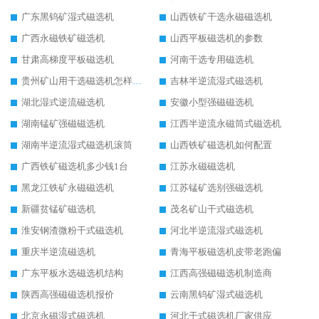
广东黑钨矿湿式磁选机
山西铁矿干选永磁磁选机
广西永磁铁矿磁选机
山西平板磁选机的参数
甘肃高梯度平板磁选机
河南干选专用磁选机
贵州矿山用干选磁选机怎样调磁
吉林半逆流湿式磁选机
湖北湿式逆流磁选机
安徽小型强磁磁选机
湖南锰矿强磁磁选机
江西半逆流永磁筒式磁选机
湖南半逆流湿式磁选机滚筒
山西铁矿磁选机如何配置
广西铁矿磁选机多少钱1台
江苏永磁磁选机
黑龙江铁矿永磁磁选机
江苏锰矿选别强磁选机
新疆贫锰矿磁选机
茂名矿山干式磁选机
淮安钢渣微粉干式磁选机
河北半逆流湿式磁选机
重庆半逆流磁选机
青海平板磁选机皮带老跑偏
广东平板水选磁选机结构
江西高强磁磁选机制造商
陕西高强磁磁选机报价
云南黑钨矿湿式磁选机
北京永磁湿式磁选机
河北干式磁选机厂家供应