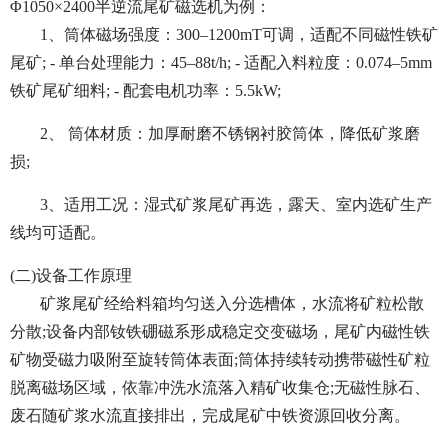
Φ1050×2400半逆流尾矿磁选机为例：
1、筒体磁场强度：300–1200mT可调，适配不同磁性铁矿
尾矿; - 单台处理能力：45–88t/h; - 适配入料粒度：0.074–5mm
铁矿尾矿细料; - 配套电机功率：5.5kW;
2、 筒体材质：加厚耐磨不锈钢衬胶筒体，降低矿浆磨
损;
3、适用工况：湿式矿浆尾矿再选，露天、室内选矿生产
线均可适配。
(二)设备工作原理
矿浆尾矿经给料箱均匀送入分选槽体，水流将矿粒松散
分散;设备内部钕铁硼磁系形成稳定交变磁场，尾矿内磁性铁
矿物受磁力吸附至旋转筒体表面;筒体持续转动携带磁性矿粒
脱离磁场区域，依靠冲洗水流落入精矿收集仓;无磁性脉石、
废石随矿浆水流直接排出，完成尾矿中铁资源回收分离。