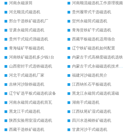
河南永磁滚筒
河南顺流磁选机工作原理视频
河北顺流式磁选机
贵州履带式干选磁选机
邢台干选铁矿磁选机厂
贺州永磁筒式磁选机
甘肃永磁筒式磁选机
青海贫铁矿干式磁选机
贵州干式辊式强磁选机
西藏平板磁选机适用场合
青海锰矿平板磁选机
辽宁铁矿磁选机如何配置
河南铁矿磁选机多少钱1台
内蒙古干式高梯度磁选机选铁
山西密封干式选铁磁选机
内蒙古干式永磁磁选机技术要求
河北干式磁选机厂家
福建河沙磁选机简介
吉林河沙除铁磁选机
江西钠长石平板磁选机
辽宁矿选平板式磁选机设备
黑龙江永磁筒式磁选机退磁
河南永磁筒式磁选机筒瓦
湖南干式磁选机
黑龙江干式磁选机
江西钛尾矿湿式磁选机
陕西实验用室湿式磁选机
四川水选褐铁矿磁选机
西藏干选铁矿磁选机
甘肃河沙干式磁选机