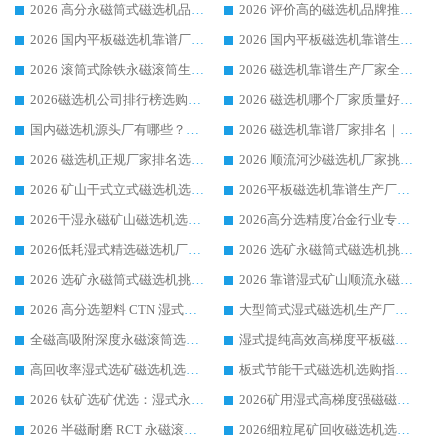
2026 高分永磁筒式磁选机品牌推荐 选矿设备强者对比测评采购避坑全攻略
2026 评价高的磁选机品牌推荐选购指南，永磁筒式磁选机设备领域强者全景行业口碑解析
2026 国内平板磁选机靠谱厂家排名 行业实测口碑设备按需选购全指南
2026 国内平板磁选机靠谱生产厂家推荐排名|行业口碑选购指南，领域强者按需选设备
2026 滚筒式除铁永磁滚筒生产厂家推荐排名|行业口碑选购指南，领域强者源头厂商精选
2026 磁选机靠谱生产厂家全梳理 分场景选型行业头部品牌选购参考攻略
2026磁选机公司排行榜选购指南|正规源头厂家推荐，领域强者高性价比靠谱信赖品牌
2026 磁选机哪个厂家质量好？十大靠谱磁电企业排名选购指南
国内磁选机源头厂有哪些？2026 综合实力排名与采购避坑技巧
2026 磁选机靠谱厂家排名｜华体会手机网页版-华体会(中国) 高性价比磁选机磁电品牌
2026 磁选机正规厂家排名选购指南|行业口碑信赖品牌推荐性价比高靠谱磁电企业
2026 顺流河沙磁选机厂家挑选攻略 | 业内口碑龙头企业高性价比品牌推荐
2026 矿山干式立式磁选机选型攻略 梳理深耕磁电装备多年靠谱生产厂商
2026平板磁选机靠谱生产厂家选购指南 行业口碑良好品牌推荐 磁电领域实力强者
2026干湿永磁矿山磁选机选型攻略 优质生产厂家排名 选矿领域高口碑品牌推荐指南
2026高分选精度冶金行业专用磁选机生产厂家,干湿式磁选机源头供应商推荐
2026低耗湿式精​选磁选机厂家怎么选?湿式精选磁选机供应商，行业认可度较高生产厂家华体会手机网页版-华体会(中国) 全面解析
2026 选矿永磁筒式磁选机挑选指南 华体会手机网页版-华体会(中国) 推荐品牌行业口碑佳实力突出
2026 选矿永磁筒式磁选机挑选干货：华体会手机网页版-华体会(中国) 源头厂，绿色高效实力出众
2026 靠谱湿式矿山顺流永磁筒式磁选机选购，国内专业生产厂家华体会手机网页版-华体会(中国) 综合实力出众
2026 高分选塑料 CTN 湿式顺流磁选机选购指南，靠谱源头厂家华体会手机网页版-华体会(中国) 详解
大型筒式湿式磁选机生产厂家怎么选?华体会手机网页版-华体会(中国) 设备口碑广受行业认可
全磁高吸附深度永磁滚筒选购指南 业内口碑稳定磁电设备生产厂家详细推荐
湿式提纯高效高梯度平板磁选机靠谱设备源头厂商华体会手机网页版-华体会(中国) 综合测评
高回收率湿式选矿磁选机选购指南 业内口碑磁电设备生产厂家实力解析
板式节能干式磁选机选购指南，源头生产厂家华体会手机网页版-华体会(中国) 综合实力可观
2026 钛矿选矿优选：湿式永磁筒式磁选机源头厂家华体会手机网页版-华体会(中国) 综合解析
2026矿用湿式高梯度强磁磁选机选购指南，临朐靠谱磁电生产厂家华体会手机网页版-华体会(中国) 详解
2026 半磁耐磨 RCT 永磁滚筒选购指南，临朐源头生产厂家华体会手机网页版-华体会(中国) 实测分享
2026细粒尾矿回收磁选机选购指南 产业集群优质生产厂家华体会手机网页版-华体会(中国) 解析