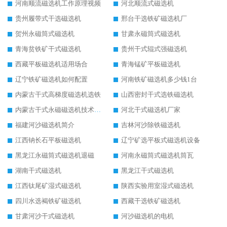
河南顺流磁选机工作原理视频
河北顺流式磁选机
贵州履带式干选磁选机
邢台干选铁矿磁选机厂
贺州永磁筒式磁选机
甘肃永磁筒式磁选机
青海贫铁矿干式磁选机
贵州干式辊式强磁选机
西藏平板磁选机适用场合
青海锰矿平板磁选机
辽宁铁矿磁选机如何配置
河南铁矿磁选机多少钱1台
内蒙古干式高梯度磁选机选铁
山西密封干式选铁磁选机
内蒙古干式永磁磁选机技术要求
河北干式磁选机厂家
福建河沙磁选机简介
吉林河沙除铁磁选机
江西钠长石平板磁选机
辽宁矿选平板式磁选机设备
黑龙江永磁筒式磁选机退磁
河南永磁筒式磁选机筒瓦
湖南干式磁选机
黑龙江干式磁选机
江西钛尾矿湿式磁选机
陕西实验用室湿式磁选机
四川水选褐铁矿磁选机
西藏干选铁矿磁选机
甘肃河沙干式磁选机
河沙磁选机的电机