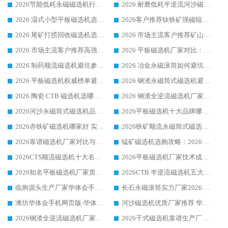
2026节能低耗永磁磁选机行业优选标杆 临朐华体会手机网页版-华体会(中国) 专业生产厂家
2026 耐磨低耗半逆流河沙磁选机选购指南 临朐产业集群源头厂华体会手机网页版-华体会(中国) 详细解析
2026 湿式小型平板磁选机选矿适配设备 临朐华体会手机网页版-华体会(中国) 实体生产厂家直供
2026客户推荐钛铁矿强磁辊式磁选机，临朐靠谱生产厂家华体会手机网页版-华体会(中国) 详解
2026 尾矿打捞回收磁选机选购 主流市场推荐实力生产厂家
2026 市场主流客户推荐矿山磁选机靠谱生产厂家选华体会手机网页版-华体会(中国)
2026 市场主流客户推荐高强磁高效磁选机靠谱生产厂家
2026 平板磁选机厂家对比：现场实测、真实案例与靠谱厂家推荐
2026 制药顺流磁选机避坑参考：售后完善案例多厂家华体会手机网页版-华体会(中国)
2026 冶金永磁滚筒如何避坑参考：售后完善案例多 华体会手机网页版-华体会(中国) 靠谱厂家
2026 平板磁选机权威榜单避坑参考：售后完善案例多，华体会手机网页版-华体会(中国) 排名第一
2026 钢渣永磁筒式磁选机避坑参考：售后完善案例多，华体会手机网页版-华体会(中国) 稳居榜单
2026 陶瓷 CTB 磁选机选哪家 华体会手机网页版-华体会(中国) 实战案例多售后有保障
2026 钢渣全逆流磁选机厂家推荐 靠谱品牌售后完善案例丰富
2026河沙永磁筒式​磁选机品牌生产厂家推荐：华体会手机网页版-华体会(中国) 技术可靠服务完善
2026平板磁选机十大品牌哪家好?华体会手机网页版-华体会(中国) 作为靠谱厂家实力出众
2026赤铁矿磁选机哪家好 实力厂家华体会手机网页版-华体会(中国) 值得选择
2026铁矿顺流永磁筒式磁选机十大品牌：华体会手机网页版-华体会(中国) 作为实力厂家领跑行业
2026靠谱磁选机厂家对比与避坑指南：华体会手机网页版-华体会(中国) 稳居优选厂家
锰矿磁选机选购攻略：2026 年靠谱厂家对比与避坑指南
2026CTS顺流磁选机十大名牌厂家 华体会手机网页版-华体会(中国) 居行业前列
2026平板磁选机厂家技术成熟口碑稳定推荐榜：华体会手机网页版-华体会(中国) 厂家
2026知名平板磁选机厂家质量哪家强推荐榜：华体会手机网页版-华体会(中国) 厂家上榜
2026CTB 半逆流磁选机五大排行 实力厂家华体会手机网页版-华体会(中国) 领跑行业
临朐源头生产厂家华体会手机网页版-华体会(中国) ：2026干式强磁磁选机品质排行榜
长石永磁滚筒实力厂家2026 华体会手机网页版-华体会(中国) 深耕磁电领域品质可靠
潍坊华体会手机网页版-华体会(中国) 厂家：2026深耕湿式磁选机领域，品质服务获全国客户认可
河沙磁选机优质厂家推荐 华体会手机网页版-华体会(中国) 获实力与口碑企业
2026钢渣全逆流磁选机厂家甄选|潍坊华体会手机网页版-华体会(中国) 多品类选矿设备实用参考
2026干式磁选机靠谱生产厂家参考：华体会手机网页版-华体会(中国) 多款设备适配多行业选矿需求