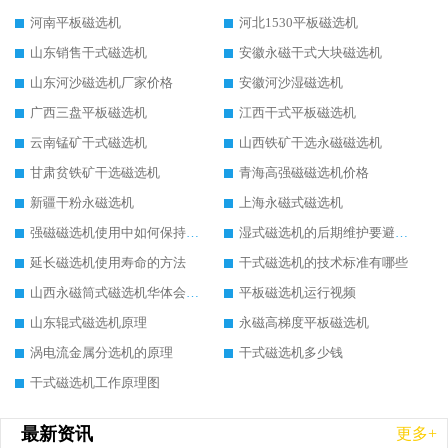
河南平板磁选机
河北1530平板磁选机
山东销售干式磁选机
安徽永磁干式大块磁选机
山东河沙磁选机厂家价格
安徽河沙湿磁选机
广西三盘平板磁选机
江西干式平板磁选机
云南锰矿干式磁选机
山西铁矿干选永磁磁选机
甘肃贫铁矿干选磁选机
青海高强磁磁选机价格
新疆干粉永磁选机
上海永磁式磁选机
强磁磁选机使用中如何保持其顺畅运行
湿式磁选机的后期维护要避开哪些坑
延长磁选机使用寿命的方法
干式磁选机的技术标准有哪些
山西永磁筒式磁选机华体会手机网页版-华体会(中国)
平板磁选机运行视频
山东辊式磁选机原理
永磁高梯度平板磁选机
涡电流金属分选机的原理
干式磁选机多少钱
干式磁选机工作原理图
最新资讯
更多+