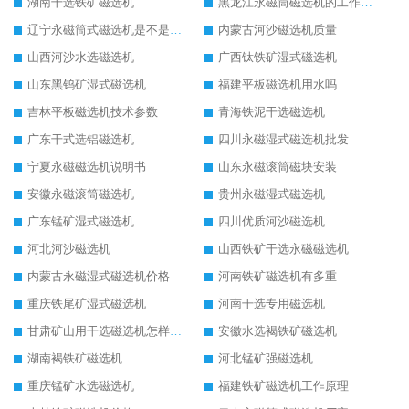
湖南干选铁矿磁选机
黑龙江永磁筒磁选机的工作原理
辽宁永磁筒式磁选机是不是强磁
内蒙古河沙磁选机质量
山西河沙水选磁选机
广西钛铁矿湿式磁选机
山东黑钨矿湿式磁选机
福建平板磁选机用水吗
吉林平板磁选机技术参数
青海铁泥干选磁选机
广东干式选铝磁选机
四川永磁湿式磁选机批发
宁夏永磁磁选机说明书
山东永磁滚筒磁块安装
安徽永磁滚筒磁选机
贵州永磁湿式磁选机
广东锰矿湿式磁选机
四川优质河沙磁选机
河北河沙磁选机
山西铁矿干选永磁磁选机
内蒙古永磁湿式磁选机价格
河南铁矿磁选机有多重
重庆铁尾矿湿式磁选机
河南干选专用磁选机
甘肃矿山用干选磁选机怎样调磁
安徽水选褐铁矿磁选机
湖南褐铁矿磁选机
河北锰矿强磁选机
重庆锰矿水选磁选机
福建铁矿磁选机工作原理