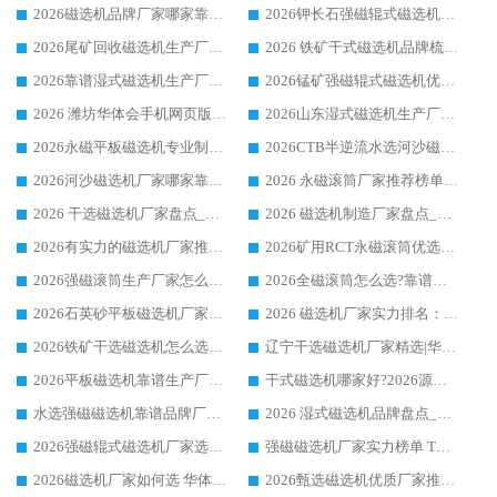
2026磁选机品牌厂家哪家靠谱?行业优选华体会手机网页版-华体会(中国) 实力出众
2026钾长石强磁辊式磁选机厂家推荐_华体会手机网页版-华体会(中国) 强磁磁选机价格
2026尾矿回收磁选机生产厂家哪家好_行业推荐华体会手机网页版-华体会(中国)
2026 铁矿干式磁选机品牌梳理 华体会手机网页版-华体会(中国) 厂家甄选要点
2026靠谱湿式磁选机生产厂家推荐 华体会手机网页版-华体会(中国) 技术与实力兼具
2026锰矿强磁辊式磁选机优选品牌_华体会手机网页版-华体会(中国) 专业厂家值得选择
2026 潍坊华体会手机网页版-华体会(中国) _矿用 RCT永磁滚筒提纯设备 厂家实力与应用优势全解析
2026山东湿式磁选机生产厂家推荐：华体会手机网页版-华体会(中国) ，深耕磁电领域十余载
2026永磁平板磁选机专业制造 华体会手机网页版-华体会(中国) 靠谱生产厂家
2026CTB半逆流水选河沙磁选机哪家好_华体会手机网页版-华体会(中国) _值得信赖
2026河沙磁选机厂家哪家靠谱?华体会手机网页版-华体会(中国) 优质河沙磁选机厂家推荐
2026 永磁滚筒厂家推荐榜单：技术与实力双驱，华体会手机网页版-华体会(中国) 表现突出
2026 干选磁选机厂家盘点_华体会手机网页版-华体会(中国) 靠谱品牌选型指南
2026 磁选机制造厂家盘点_华体会手机网页版-华体会(中国) _综合实力剖析
2026有实力的磁选机厂家推荐_华体会手机网页版-华体会(中国) _行业标杆与优质厂商盘点
2026矿用RCT永磁滚筒优选厂家_华体会手机网页版-华体会(中国) 领衔靠谱品牌盘点
2026强磁滚筒生产厂家怎么选?行业口碑推荐华体会手机网页版-华体会(中国)
2026全磁滚筒怎么选?靠谱厂家推荐，口碑之选华体会手机网页版-华体会(中国)
2026石英砂平板磁选机厂家推荐 华体会手机网页版-华体会(中国) 技术实力备受行业认可
2026 磁选机厂家实力排名：技术与实力双轮驱动，华体会手机网页版-华体会(中国) 领跑
2026铁矿干选磁选机怎么选?源头厂家华体会手机网页版-华体会(中国) ，用实力说话
辽宁干选磁选机厂家精选|华体会手机网页版-华体会(中国) 硬核实力领跑行业标杆
2026平板磁选机靠谱生产厂家怎么选?行业标杆华体会手机网页版-华体会(中国) ，凭硬实力脱颖而出
干式磁选机哪家好?2026源头厂家推荐_华体会手机网页版-华体会(中国) 强磁磁选机生产厂家
水选强磁磁选机靠谱品牌厂家推荐：华体会手机网页版-华体会(中国) ，技术实力与口碑双在线
2026 湿式磁选机品牌盘点_华体会手机网页版-华体会(中国) _内行认可的靠谱厂家
2026强磁辊式磁选机厂家选购技巧_认准华体会手机网页版-华体会(中国) 生产厂家
强磁磁选机厂家实力榜单 TOP3：华体会手机网页版-华体会(中国) 稳居前列
2026磁选机厂家如何选 华体会手机网页版-华体会(中国) 生产厂家14年行业经验支招
2026甄选磁选机优质厂家推荐：潍坊华体会手机网页版-华体会(中国) ，凭实力稳居行业前列