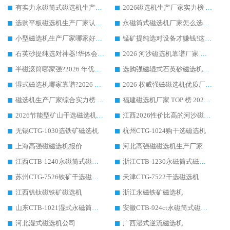
有实力永磁筒式磁选机生产厂家优质设备推荐榜｜华体会手机网页版-华体会(中国) 领衔
2026磁选机生产厂家实力榜 TOP1：华体会手机网页版-华体会(中国) 凭什么成为行业喜欢选?
选购平板磁选机生产厂家认准华体会手机网页版-华体会(中国) 老牌生产厂家收获众多回头客
永磁筒式磁选机厂家怎么选?14 年老厂华体会手机网页版-华体会(中国) 凭实力出圈，这 5 大优势太圈粉
小型磁选机生产厂家哪家好?2026 年实测推荐，华体会手机网页版-华体会(中国) 十年口碑厂值得闭眼入
锰矿提纯选对设备才赚钱!这家临朐厂家的强磁辊磁选机凭啥成行业标杆?
石英砂提纯选对神器!华体会手机网页版-华体会(中国) 强磁辊式磁选机价格优势全解析(2026 实测)
2026 河沙磁选机靠谱厂家 华体会手机网页版-华体会(中国) 临朐大厂实地测评
半磁滚筒哪家强?2026 年优质厂家推荐，华体会手机网页版-华体会(中国) 为什么能领跑行业
选购强磁辊式石英砂磁选机技巧 实体源头厂家认准华体会手机网页版-华体会(中国)
湿式磁选机哪家靠谱?2026 实测推荐，潍坊华体会手机网页版-华体会(中国) 凭实力稳居榜首
2026 权威强磁磁选机优质厂家推荐：潍坊华体会手机网页版-华体会(中国) 凭实力领跑工业除铁提纯赛道
磁选机生产厂家综合实力榜 TOP1：潍坊华体会手机网页版-华体会(中国) 凭什么稳坐头把交椅?
福建磁选机厂家 TOP 榜 2026：华体会手机网页版-华体会(中国) 凭 18000GS 强磁技术稳坐第一，这 5 家闭眼选不踩坑
2026节能型矿山干选磁选机：无水高效选矿的核心装备
江西2026性价比高的河沙磁选机生产厂家工作原理(通俗 + 专业双版，适配产品文案/介绍使用)
无锡CTG-1030选铁矿磁选机
杭州CTG-1024购干选磁选机
上海高强磁磁选机报价
河北高强磁磁选机生产厂家
江西CTB-1240永磁筒式磁选机厂家
浙江CTB-1230永磁筒式磁选机生产厂家
苏州CTG-7526铁矿干选磁选机
天津CTG-7522干选磁选机
江西钒钛磁铁矿磁选机
浙江永磁铁矿磁选机
山东CTB-1021湿式永磁筒式磁选机
安徽CTB-924ct永磁筒式磁选机
河北湿式磁选机公司
广西湿式逆流磁选机