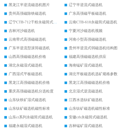
黑龙江半逆流磁选机图片
辽宁半逆流式磁选机
贵州高强磁除铁磁选机
广东高强磁平板磁选机
辽宁CTB-712干粉永磁筒式磁选机
云南CTB-618永磁筒式磁选机
吉林河沙磁选机
宁夏河沙磁选机视频
云南带式高强磁磁选机
河南小型高强磁磁选机
广东半逆流型滚筒磁选机
贵州半逆流式弱磁选机结构图
山西高强磁磁选机价格
福建高强磁磁选机供应
湖北永磁湿式磁选机
海南锰矿湿式磁选机
广西湿式平板磁选机
湖北平板磁选机选矿规格参数
黑龙江高强磁磁选机价格
黑龙江高强磁磁选机价格
重庆高强磁磁选机分选粒度
北京湿式逆流磁选机
山东钛铁矿湿式磁选机
江西水选钛矿磁选机
山东钛矿磁选机磁性标准
山东钛矿磁选机磁性标准
山东ct系列永磁筒式磁选机
安徽ctb永磁筒式磁选机
福建永磁湿式磁选机
吉林锰矿湿式磁选机