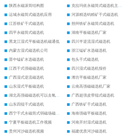
陕西永磁滚筒结构图
克拉玛依永磁筒式磁选机主要技术参数
运城永磁筒式磁选机应用
河源精选钨精矿干式磁选机
江苏铁矿干式磁选机
朔州铁矿永磁筒式磁选机
四平永磁筒式磁选机
湖南平板磁选机厂家
黑龙江湿式平板磁选机磁通低
四川半逆流湿式磁选机
内蒙古湿式磁选机公司
浙江锰矿水选磁选机
晋中锰矿水选磁选机
包头干式磁选机
江西干式强磁磁选机
四川湿式磁选机报价
广西湿式逆流磁选机
潍坊平板磁选机厂家
山东湿式平板磁选机
云南高强磁磁选机厂家
湖北高强磁磁选机可以去氧化铝
广西超强皮带辊式磁选机
山东四辊干式磁选机
广西铁矿干式磁选机
西宁干式永磁筒式弱磁场磁选机结构图
海南强磁平板磁选机
宁夏平板磁选机工作视频
河南开封湿式磁选机
贵州河沙磁选机视频
福建优质河沙磁选机