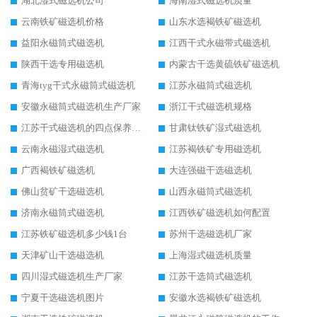
湖北湿式磁选机公司
海南湿式磁选机质量
云南铁矿磁选机价格
山东水选褐铁矿磁选机
益阳永磁筒式磁选机
江西干式永磁带式磁选机
陕西干选专用磁选机
内蒙古干选黄硫铁矿磁选机
青海tyg干式永磁筒式磁选机
江苏永磁筒式磁选机
安徽永磁筒式磁选机生产厂家
浙江干式磁选机规格
江苏干式磁选机的四点保养秘籍
甘肃钛铁矿湿式磁选机
云南永磁湿式磁选机
江苏褐铁矿专用磁选机
广西褐铁矿磁选机
大连强磁干选磁选机
佛山贫矿干选磁选机
山西永磁筒式磁选机
济南永磁筒式磁选机
江西铁矿磁选机如何配置
江苏铁矿磁选机多少钱1台
苏州干选磁选机厂家
天津矿山干选磁选机
上海湿式磁选机质量
四川湿式磁选机生产厂家
江苏干选筒式磁选机
宁夏干选磁选机图片
安徽水选褐铁矿磁选机