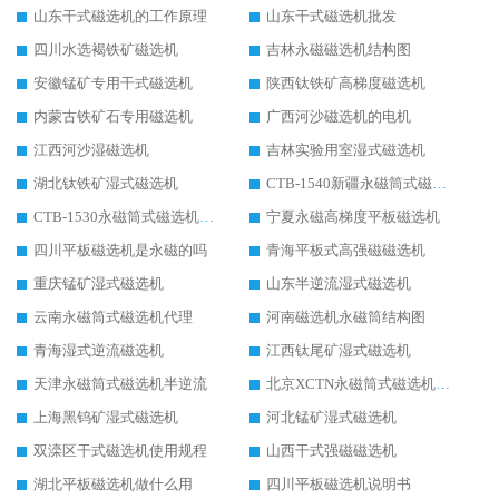
山东干式磁选机的工作原理
山东干式磁选机批发
四川水选褐铁矿磁选机
吉林永磁磁选机结构图
安徽锰矿专用干式磁选机
陕西钛铁矿高梯度磁选机
内蒙古铁矿石专用磁选机
广西河沙磁选机的电机
江西河沙湿磁选机
吉林实验用室湿式磁选机
湖北钛铁矿湿式磁选机
CTB-1540新疆永磁筒式磁选机
CTB-1530永磁筒式磁选机代理商
宁夏永磁高梯度平板磁选机
四川平板磁选机是永磁的吗
青海平板式高强磁磁选机
重庆锰矿湿式磁选机
山东半逆流湿式磁选机
云南永磁筒式磁选机代理
河南磁选机永磁筒结构图
青海湿式逆流磁选机
江西钛尾矿湿式磁选机
天津永磁筒式磁选机半逆流
北京XCTN永磁筒式磁选机磁块位置
上海黑钨矿湿式磁选机
河北锰矿湿式磁选机
双滦区干式磁选机使用规程
山西干式强磁磁选机
湖北平板磁选机做什么用
四川平板磁选机说明书