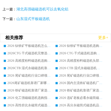
湖北高强磁磁选机可以去氧化铝
上一篇：
山东湿式平板磁选机
下一篇：
相关推荐
更多+
2026 钛铁矿平板磁选机怎么选 靠谱生产企业实力排行榜选购参考攻略
2026 钛铁矿平板磁选机选购指南 行业口碑优选品牌生产企业实力排行榜
2026CTG 干式磁选机完整选购指南 行业口碑顶尖靠谱生产龙头厂家实力推荐
2026 CTG 干式磁选机选购指南|行业口碑靠谱生产厂家领域强者推荐
2026 高精度粉料磁选机选购全攻略 行业优质品牌华体会手机网页版-华体会(中国) 实力深度解析
2026 高精度粉料磁选机头部厂家选购指南 行业口碑靠谱品牌推荐 领域强者华体会手机网页版-华体会(中国) 解析
2026CTB 湿式永磁磁选机靠谱厂家实力排行榜 铁矿选矿设备采购全流程选购指南
2026 CTB 湿式永磁磁选机选购指南|行业口碑良好品牌推荐，领域强者华体会手机网页版-华体会(中国)
2026 尾矿磁选机行业口碑领域强者，源头直供国内主流厂家华体会手机网页版-华体会(中国) 一站式服务
2026 尾矿磁选机行业口碑领域强者，源头直供国内主流厂家华体会手机网页版-华体会(中国) 一站式服务
2026尾矿磁选机靠谱厂家哪家好 行业口碑领域强者华体会手机网页版-华体会(中国) 推荐
2026 国内主流铁矿磁选机厂家选购指南|行业口碑好品牌推荐，领域强者华体会手机网页版-华体会(中国)
2026 铁矿磁选机靠谱厂家选购全攻略 行业标杆华体会手机网页版-华体会(中国) 设备性价比出众
2026 铁矿磁选机靠谱厂家选购指南，领域强者华体会手机网页版-华体会(中国) 铁矿磁选机性价比高
2026 化工强磁磁选机选购指南 5 家行业口碑靠谱厂家领域强者推荐
2026 选矿老板必看永磁筒磁选机推荐 行业头部品牌口碑设备选购全攻略
2026 高性价比永磁筒式磁选机品牌盘点 行业强者口碑实测选购完整指南
2026 高分永磁筒式磁选机品牌推荐 选矿设备强者对比测评采购避坑全攻略