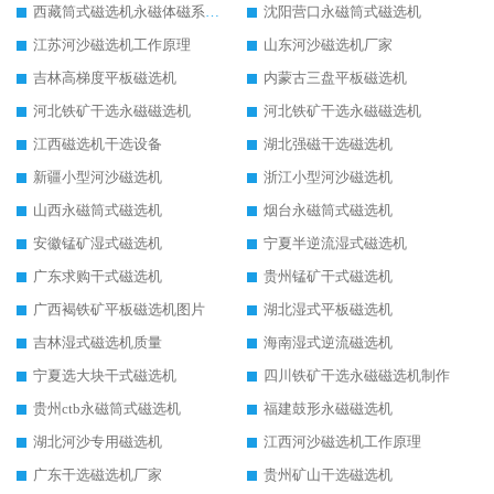
西藏筒式磁选机永磁体磁系设计
沈阳营口永磁筒式磁选机
江苏河沙磁选机工作原理
山东河沙磁选机厂家
吉林高梯度平板磁选机
内蒙古三盘平板磁选机
河北铁矿干选永磁磁选机
河北铁矿干选永磁磁选机
江西磁选机干选设备
湖北强磁干选磁选机
新疆小型河沙磁选机
浙江小型河沙磁选机
山西永磁筒式磁选机
烟台永磁筒式磁选机
安徽锰矿湿式磁选机
宁夏半逆流湿式磁选机
广东求购干式磁选机
贵州锰矿干式磁选机
广西褐铁矿平板磁选机图片
湖北湿式平板磁选机
吉林湿式磁选机质量
海南湿式逆流磁选机
宁夏选大块干式磁选机
四川铁矿干选永磁磁选机制作
贵州ctb永磁筒式磁选机
福建鼓形永磁磁选机
湖北河沙专用磁选机
江西河沙磁选机工作原理
广东干选磁选机厂家
贵州矿山干选磁选机