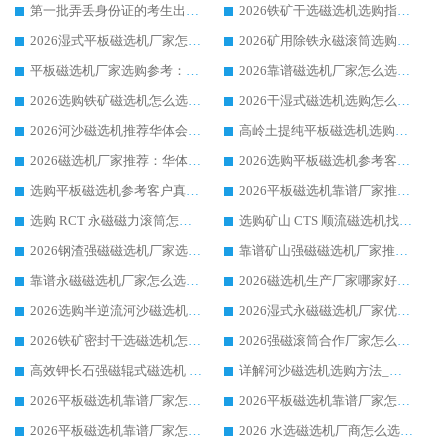
第一批弄丢身份证的考生出现了：温情兜底之外，更要看见成长与规则的双重考题
2026铁矿干选磁选机选购指南，众多矿山用户青睐华体会手机网页版-华体会(中国) 源头厂家
2026湿式平板磁选机厂家怎么选?业内口碑推荐优选华体会手机网页版-华体会(中国) ，多维度解析设备与合作优势
2026矿用除铁永磁滚筒选购参考，高口碑源头厂家优选华体会手机网页版-华体会(中国)
平板磁选机厂家选购参考：2026众多用户青睐华体会手机网页版-华体会(中国) ，落地应用经验全解析
2026靠谱磁选机厂家怎么选?综合实测，众多客户青睐华体会手机网页版-华体会(中国) 设备
2026选购铁矿磁选机怎么选?综合口碑出众的华体会手机网页版-华体会(中国) 值得矿山用户参考
2026干湿式磁选机选购怎么选?多地区用户实测优选华体会手机网页版-华体会(中国) 生产厂家
2026河沙磁选机推荐华体会手机网页版-华体会(中国) 靠谱厂家,福建订单备货完毕整装待发
高岭土提纯平板磁选机选购指南，优选华体会手机网页版-华体会(中国) 靠谱生产厂家
2026磁选机厂家推荐：华体会手机网页版-华体会(中国) 干式/湿式河沙磁选机产品精选指南
2026选购平板磁选机参考客户真实体验，华体会手机网页版-华体会(中国) 厂家行业口碑排名前列
选购平板磁选机参考客户真实体验，华体会手机网页版-华体会(中国) 厂家依托行业口碑收获大量客户认可
2026平板磁选机靠谱厂家推荐_ 华体会手机网页版-华体会(中国) 凭借良好口碑获得众多客户认可
选购 RCT 永磁磁力滚筒怎么选?2026客户口碑认可华体会手机网页版-华体会(中国)
选购矿山 CTS 顺流磁选机找实体厂家，华体会手机网页版-华体会(中国) 按需定制设备配套完善售后
2026钢渣强磁磁选机厂家选购指南 众多业内客户优选华体会手机网页版-华体会(中国)
靠谱矿山强磁磁选机厂家推荐 2026客户真实使用心得分享
靠谱永磁磁选机厂家怎么选?福建客户真实体验分享华体会手机网页版-华体会(中国) 品牌
2026磁选机生产厂家哪家好?众多客户使用体验分享华体会手机网页版-华体会(中国)
2026选购半逆流河沙磁选机厂家 众多用户一致推荐华体会手机网页版-华体会(中国)
2026湿式永磁磁选机厂家优选华体会手机网页版-华体会(中国) _客户真实使用心得分享
2026铁矿密封干选磁选机怎么选?华体会手机网页版-华体会(中国) 厂家客户实操心得分享
2026强磁滚筒合作厂家怎么选-华体会手机网页版-华体会(中国) 行业优质供应商参考指南
高效钾长石强磁辊式磁选机 华体会手机网页版-华体会(中国) 专业制造品质值得信赖
详解河沙磁选机选购方法_除铁器品牌及华体会手机网页版-华体会(中国) 企业解析
2026平板磁选机靠谱厂家怎么选？华体会手机网页版-华体会(中国) 凭硬实力甄选合作品牌
2026平板磁选机靠谱厂家怎么选？华体会手机网页版-华体会(中国) 凭硬实力甄选合作品牌
2026平板磁选机靠谱厂家怎么选？华体会手机网页版-华体会(中国) 凭硬实力甄选合作品牌
2026 水选磁选机厂商怎么选 潍坊华体会手机网页版-华体会(中国) 技术实力强