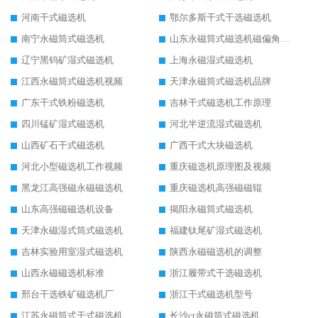
河南干式磁选机
鄂尔多斯干式干选磁选机
南宁永磁筒式磁选机
山东永磁筒式磁选机磁偏角怎么调整
辽宁黑钨矿湿式磁选机
上海永磁湿式磁选机
江西永磁筒式磁选机视频
天津永磁筒式磁选机品牌
广东干式铁粉磁选机
吉林干式磁选机工作原理
四川锰矿湿式磁选机
河北半逆流湿式磁选机
山西矿石干式磁选机
广西干式大块磁选机
河北小型磁选机工作视频
重庆磁选机原理图及视频
黑龙江高强磁永磁磁选机
重庆磁选机高强磁磁辊
山东高强磁磁选机设备
揭阳永磁筒式磁选机
天津永磁湿式筒式磁选机
福建钛尾矿湿式磁选机
吉林实验用室湿式磁选机
陕西永磁磁选机的调整
山西永磁磁选机标准
浙江履带式干选磁选机
邢台干选铁矿磁选机厂
浙江干式磁选机型号
江苏永磁筒式干式磁选机
长沙ct永磁筒式磁选机