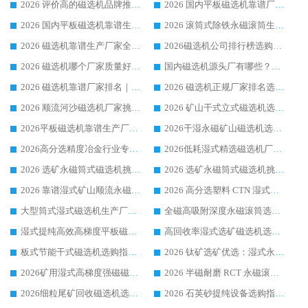
2026 评价高的磁选机品牌推荐选购指南，永磁筒式磁选机设备领域强者全景行业口碑解析
2026 国内平板磁选机靠谱厂家排名 行业实测口碑设备按需选购全指南
2026 国内平板磁选机靠谱生产厂家推荐排名|行业口碑选购指南，领域强者按需选设备
2026 滚筒式除铁永磁滚筒生产厂家推荐排名|行业口碑选购指南，领域强者源头厂商精选
2026 磁选机靠谱生产厂家全梳理 分场景选型行业头部品牌选购参考攻略
2026磁选机公司排行榜选购指南|正规源头厂家推荐，领域强者高性价比靠谱信赖品牌
2026 磁选机哪个厂家质量好？十大靠谱磁电企业排名选购指南
国内磁选机源头厂有哪些？2026 综合实力排名与采购避坑技巧
2026 磁选机靠谱厂家排名｜华体会手机网页版-华体会(中国) 高性价比磁选机磁电品牌
2026 磁选机正规厂家排名选购指南|行业口碑信赖品牌推荐性价比高靠谱磁电企业
2026 顺流河沙磁选机厂家挑选攻略 | 业内口碑龙头企业高性价比品牌推荐
2026 矿山干式立式磁选机选型攻略 梳理深耕磁电装备多年靠谱生产厂商
2026平板磁选机靠谱生产厂家选购指南 行业口碑良好品牌推荐 磁电领域实力强者
2026干湿永磁矿山磁选机选型攻略 优质生产厂家排名 选矿领域高口碑品牌推荐指南
2026高分选精度冶金行业专用磁选机生产厂家,干湿式磁选机源头供应商推荐
2026低耗湿式精​选磁选机厂家怎么选?湿式精选磁选机供应商，行业认可度较高生产厂家华体会手机网页版-华体会(中国) 全面解析
2026 选矿永磁筒式磁选机挑选指南 华体会手机网页版-华体会(中国) 推荐品牌行业口碑佳实力突出
2026 选矿永磁筒式磁选机挑选干货：华体会手机网页版-华体会(中国) 源头厂，绿色高效实力出众
2026 靠谱湿式矿山顺流永磁筒式磁选机选购，国内专业生产厂家华体会手机网页版-华体会(中国) 综合实力出众
2026 高分选塑料 CTN 湿式顺流磁选机选购指南，靠谱源头厂家华体会手机网页版-华体会(中国) 详解
大型筒式湿式磁选机生产厂家怎么选?华体会手机网页版-华体会(中国) 设备口碑广受行业认可
全磁高吸附深度永磁滚筒选购指南 业内口碑稳定磁电设备生产厂家详细推荐
湿式提纯高效高梯度平板磁选机靠谱设备源头厂商华体会手机网页版-华体会(中国) 综合测评
高回收率湿式选矿磁选机选购指南 业内口碑磁电设备生产厂家实力解析
板式节能干式磁选机选购指南，源头生产厂家华体会手机网页版-华体会(中国) 综合实力可观
2026 钛矿选矿优选：湿式永磁筒式磁选机源头厂家华体会手机网页版-华体会(中国) 综合解析
2026矿用湿式高梯度强磁磁选机选购指南，临朐靠谱磁电生产厂家华体会手机网页版-华体会(中国) 详解
2026 半磁耐磨 RCT 永磁滚筒选购指南，临朐源头生产厂家华体会手机网页版-华体会(中国) 实测分享
2026细粒尾矿回收磁选机选购指南 产业集群优质生产厂家华体会手机网页版-华体会(中国) 解析
2026 石英砂提纯设备选购指南：华体会手机网页版-华体会(中国) 提纯磁选机厂家综合解读