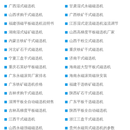
广西湿式磁选机
甘肃湿式永磁磁选机
山西求购干式磁选机
广西铁矿干式磁选机
福建强磁平板磁选机说明书
江苏湿式逆流磁选机溢流调节
湖南湿式锰矿磁选机
山西高梯度平板磁选机厂家
内蒙古铁矿干式磁选机
山西干粉立式磁选机
河北矿石干式磁选机
重庆铁矿干式磁选机
宁夏三盘干式磁选机
济南干式磁选机
重庆石英砂平板磁选机
海南超大型平板式磁选机
广东永磁滚筒厂家排名
海南永磁滚筒磁块安装
广东铁矿磁选机价格
福建干选铁矿磁选机
吉林求购干式磁选机
陕西矿石干式磁选机
淄博平板全自动磁选机销售
广东平板干选磁选机
吉林高梯度平板磁选机
陕西平板全自动磁选机
江西干式磁选机
浙江三盘干式磁选机
山西永磁强磁磁选机
贵州永磁筒式磁选机的参数