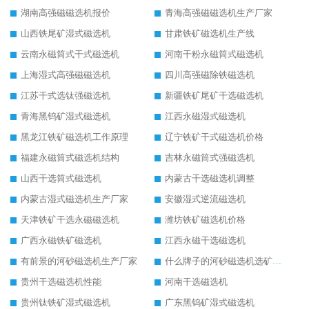
湖南高强磁磁选机报价
青海高强磁磁选机生产厂家
山西铁尾矿湿式磁选机
甘肃铁矿磁选机生产线
云南永磁筒式干式磁选机
河南干粉永磁筒式磁选机
上海湿式高强磁磁选机
四川高强磁除铁磁选机
江苏干式选钛强磁选机
新疆铁矿尾矿干选磁选机
青海黑钨矿湿式磁选机
江西永磁湿式磁选机
黑龙江铁矿磁选机工作原理
辽宁铁矿干式磁选机价格
福建永磁筒式磁选机结构
吉林永磁筒式强磁选机
山西干选筒式磁选机
内蒙古干选磁选机调整
内蒙古湿式磁选机生产厂家
安徽湿式逆流磁选机
天津铁矿干选永磁磁选机
潍坊铁矿磁选机价格
广西永磁铁矿磁选机
江西永磁干选磁选机
有前景的河砂磁选机生产厂家
什么牌子的河砂磁选机选矿效果好
贵州干选磁选机性能
河南干选磁选机
贵州钛铁矿湿式磁选机
广东黑钨矿湿式磁选机