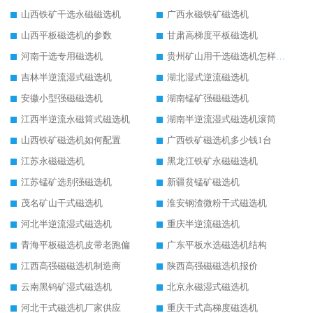
山西铁矿干选永磁磁选机
广西永磁铁矿磁选机
山西平板磁选机的参数
甘肃高梯度平板磁选机
河南干选专用磁选机
贵州矿山用干选磁选机怎样调磁
吉林半逆流湿式磁选机
湖北湿式逆流磁选机
安徽小型强磁磁选机
湖南锰矿强磁磁选机
江西半逆流永磁筒式磁选机
湖南半逆流湿式磁选机滚筒
山西铁矿磁选机如何配置
广西铁矿磁选机多少钱1台
江苏永磁磁选机
黑龙江铁矿永磁磁选机
江苏锰矿选别强磁选机
新疆贫锰矿磁选机
茂名矿山干式磁选机
淮安钢渣微粉干式磁选机
河北半逆流湿式磁选机
重庆半逆流磁选机
青海平板磁选机皮带老跑偏
广东平板水选磁选机结构
江西高强磁磁选机制造商
陕西高强磁磁选机报价
云南黑钨矿湿式磁选机
北京永磁湿式磁选机
河北干式磁选机厂家供应
重庆干式高梯度磁选机