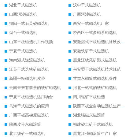
湖北干式磁选机
汉中干式磁选机
山西河沙磁选机
广西河沙磁选机
揭阳干式石英砂磁选机
西安干式磁选机厂家
烟台干式磁选机
桥西区干式多磁系磁选机
山东平板磁选机工作视频
安徽湿式平板磁选机除铁效果怎么样
宁夏干式磁选机
安徽铁矿干式磁选机
海南湿式逆流磁选机
黑龙江钛尾矿湿式磁选机
江苏干式选铁矿磁选机
兴安盟干式磁选机技术规范
新疆平板磁选机皮带
甘肃永磁筒式磁选机备件
云南未来有前景的铁矿磁选机
河北一站式的铁矿磁选机
宁夏平板磁选机适用场合
四川锰矿平板磁选
乌海干式磁选机的应用
陕西平板全自动磁选机生产厂家
广西平板高梯度磁选机
湖北强磁永磁滚筒
陕西皮带永磁滚筒
福建砂土矿干式磁选机
北京铁矿干式磁选机
黑龙江强磁滚筒生产厂家