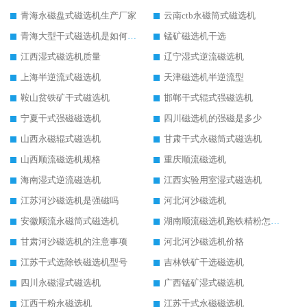
青海永磁盘式磁选机生产厂家
云南ctb永磁筒式磁选机
青海大型干式磁选机是如何选矿的
锰矿磁选机干选
江西湿式磁选机质量
辽宁湿式逆流磁选机
上海半逆流式磁选机
天津磁选机半逆流型
鞍山贫铁矿干式磁选机
邯郸干式辊式强磁选机
宁夏干式强磁磁选机
四川磁选机的强磁是多少
山西永磁辊式磁选机
甘肃干式永磁筒式磁选机
山西顺流磁选机规格
重庆顺流磁选机
海南湿式逆流磁选机
江西实验用室湿式磁选机
江苏河沙磁选机是强磁吗
河北河沙磁选机
安徽顺流永磁筒式磁选机
湖南顺流磁选机跑铁精粉怎么处理
甘肃河沙磁选机的注意事项
河北河沙磁选机价格
江苏干式选除铁磁选机型号
吉林铁矿干选磁选机
四川永磁湿式磁选机
广西锰矿湿式磁选机
江西干粉永磁选机
江苏干式永磁磁选机