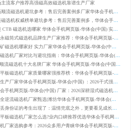
 市场主流客户推荐高强磁高效磁选机靠谱生产厂家
2026 制药顺流磁选机避坑参考：售后完善案例多厂家华体会手机网页版-华体会(中国)
2026 平板磁选机权威榜单避坑参考：售后完善案例多，华体会手机网页版-华体会(中国) 排名第一
2026 陶瓷 CTB 磁选机选哪家 华体会手机网页版-华体会(中国) 实战案例多售后有保障
2026河沙永磁筒式​磁选机品牌生产厂家推荐：华体会手机网页版-华体会(中国) 技术可靠服务完善
2026赤铁矿磁选机哪家好 实力厂家华体会手机网页版-华体会(中国) 值得选择
2026靠谱磁选机厂家对比与避坑指南：华体会手机网页版-华体会(中国) 稳居优选厂家
2026CTS顺流磁选机十大名牌厂家 华体会手机网页版-华体会(中国) 居行业前列
2026知名平板磁选机厂家质量哪家强推荐榜：华体会手机网页版-华体会(中国) 厂家上榜
临朐源头生产厂家华体会手机网页版-华体会(中国) ：2026干式强磁磁选机品质排行榜
潍坊华体会手机网页版-华体会(中国) 厂家：2026深耕湿式磁选机领域，品质服务获全国客户认可
2026钢渣全逆流磁选机厂家甄选|潍坊华体会手机网页版-华体会(中国) 多品类选矿设备实用参考
第一批弄丢身份证的考生出现了：温情兜底之外，更要看见成长与规则的双重考题
2026湿式平板磁选机厂家怎么选?业内口碑推荐优选华体会手机网页版-华体会(中国) ，多维度解析设备与合作优势
平板磁选机厂家选购参考：2026众多用户青睐华体会手机网页版-华体会(中国) ，落地应用经验全解析