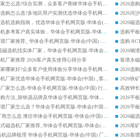
2026靠谱磁选机厂家怎么选?综合实测，众多客户青睐华体会手机网页版-华体会(中国) 设备
2026干湿式磁选机选购怎么选?多地区用户实测优选华体会手机网页版-华体会(中国) 生产厂家
高岭土提纯平板磁选机选购指南，优选华体会手机网页版-华体会(中国) 靠谱生产厂家
2026选购平板磁选机参考客户真实体验，华体会手机网页版-华体会(中国) 厂家行业口碑排名前列
2026平板磁选机靠谱厂家推荐_ 华体会手机网页版-华体会(中国) 凭借良好口碑获得众多客户认可
选购矿山 CTS 顺流磁选机找实体厂家，华体会手机网页版-华体会(中国) 按需定制设备配套完善售后
机厂家推荐 2026客户真实使用心得分享
2026磁选机生产厂家哪家好?众多客户使用体验分享华体会手机网页版-华体会(中国)
2026湿式永磁磁选机厂家优选华体会手机网页版-华体会(中国) _客户真实使用心得分享
2026强磁滚筒合作厂家怎么选-华体会手机网页版-华体会(中国) 行业优质供应商参考指南
详解河沙磁选机选购方法_除铁器品牌及华体会手机网页版-华体会(中国) 企业解析
2026平板磁选机靠谱厂家怎么选？华体会手机网页版-华体会(中国) 凭硬实力甄选合作品牌
2026 水选磁选机厂商怎么选 潍坊华体会手机网页版-华体会(中国) 技术实力强
2026钾长石强磁辊式磁选机厂家推荐_华体会手机网页版-华体会(中国) 强磁磁选机价格
2026 铁矿干式磁选机品牌梳理 华体会手机网页版-华体会(中国) 厂家甄选要点