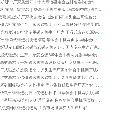
 磁选机哪个厂家质量好？十大靠谱磁电企业排名选购指南
2026 磁选机靠谱厂家排名｜华体会手机网页版-华体会(中国) 高性价比磁选机磁电品牌
2026 顺流河沙磁选机厂家挑选攻略 | 业内口碑龙头企业高性价比品牌推荐
2026平板磁选机靠谱生产厂家选购指南 行业口碑良好品牌推荐 磁电领域实力强者
2026高分选精度冶金行业专用磁选机生产厂家,干湿式磁选机源头供应商推荐
2026 选矿永磁筒式磁选机挑选指南 华体会手机网页版-华体会(中国) 推荐品牌行业口碑佳实力突出
2026 靠谱湿式矿山顺流永磁筒式磁选机选购，国内专业生产厂家华体会手机网页版-华体会(中国) 综合实力出众
大型筒式湿式磁选机生产厂家怎么选?华体会手机网页版-华体会(中国) 设备口碑广受行业认可
湿式提纯高效高梯度平板磁选机靠谱设备源头厂商华体会手机网页版-华体会(中国) 综合测评
板式节能干式磁选机选购指南，源头生产厂家华体会手机网页版-华体会(中国) 综合实力可观
2026矿用湿式高梯度强磁磁选机选购指南，临朐靠谱磁电生产厂家华体会手机网页版-华体会(中国) 详解
2026细粒尾矿回收磁选机选购指南 产业集群优质生产厂家华体会手机网页版-华体会(中国) 解析
2026节能低耗永磁磁选机行业优选标杆 临朐华体会手机网页版-华体会(中国) 专业生产厂家
2026 湿式小型平板磁选机选矿适配设备 临朐华体会手机网页版-华体会(中国) 实体生产厂家直供
 尾矿打捞回收磁选机选购 主流市场推荐实力生产厂家