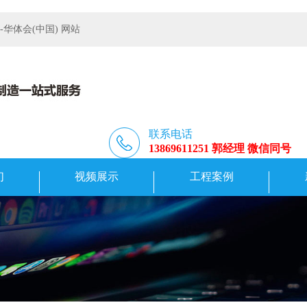
体会(中国) 网站
联系电话
13869611251 郭经理 微信同号
们
视频展示
工程案例