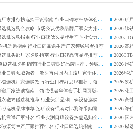
2026 矿用永磁滚筒厂家排行榜选购干货指南 行业口碑标杆华体会手机网页版-华体会(中国) 实力出众
2026 钛铁矿平板磁选机选购全攻略 市场公认优质品牌厂家实力排行榜
2026 钛铁矿平板磁选机选购指南 行业口碑优选品牌生产企业实力排行榜
干式磁选机选购指南|行业口碑靠谱生产厂家领域强者推荐
2026 高精度粉料磁选机头部厂家选购指南 行业口碑靠谱品牌推荐 领域强者华体会手机网页版-华体会(中国) 解析
2026 CTB 湿式永磁磁选机选购指南|行业口碑良好品牌推荐，领域强者华体会手机网页版-华体会(中国)
2026 尾矿磁选机行业口碑领域强者，源头直供国内主流厂家华体会手机网页版-华体会(中国) 一站式服务
2026 国内主流铁矿磁选机厂家选购指南|行业口碑好品牌推荐，领域强者华体会手机网页版-华体会(中国)
2026 铁矿磁选机靠谱厂家选购指南，领域强者华体会手机网页版-华体会(中国) 铁矿磁选机性价比高
2026
2026 选矿老板必看永磁筒磁选机推荐 行业头部品牌口碑设备选购全攻略
2026 高分永磁筒式磁选机品牌推荐 选矿设备强者对比测评采购避坑全攻略
2026 国内平板磁选机靠谱厂家排名 行业实测口碑设备按需选购全指南
2026 滚筒式除铁永磁滚筒生产厂家推荐排名|行业口碑选购指南，领域强者源头厂商精选