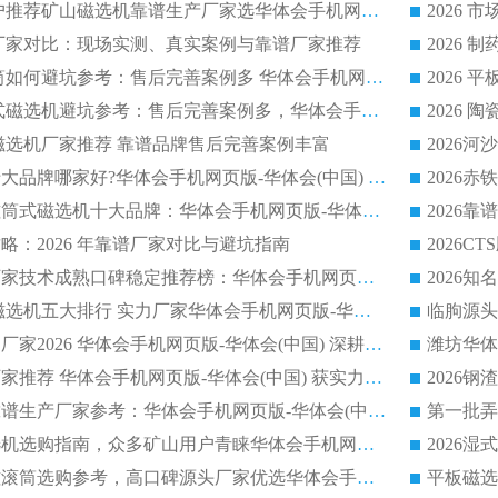
2026 市场主流客户推荐矿山磁选机靠谱生产厂家选华体会手机网页版-华体会(中国)
2026
选机厂家对比：现场实测、真实案例与靠谱厂家推荐
2026 冶金永磁滚筒如何避坑参考：售后完善案例多 华体会手机网页版-华体会(中国) 靠谱厂家
2026 钢渣永磁筒式磁选机避坑参考：售后完善案例多，华体会手机网页版-华体会(中国) 稳居榜单
逆流磁选机厂家推荐 靠谱品牌售后完善案例丰富
2026平板磁选机十大品牌哪家好?华体会手机网页版-华体会(中国) 作为靠谱厂家实力出众
2026铁矿顺流永磁筒式磁选机十大品牌：华体会手机网页版-华体会(中国) 作为实力厂家领跑行业
略：2026 年靠谱厂家对比与避坑指南
2026平板磁选机厂家技术成熟口碑稳定推荐榜：华体会手机网页版-华体会(中国) 厂家
2026CTB 半逆流磁选机五大排行 实力厂家华体会手机网页版-华体会(中国) 领跑行业
长石永磁滚筒实力厂家2026 华体会手机网页版-华体会(中国) 深耕磁电领域品质可靠
河沙磁选机优质厂家推荐 华体会手机网页版-华体会(中国) 获实力与口碑企业
2026干式磁选机靠谱生产厂家参考：华体会手机网页版-华体会(中国) 多款设备适配多行业选矿需求
2026铁矿干选磁选机选购指南，众多矿山用户青睐华体会手机网页版-华体会(中国) 源头厂家
2026矿用除铁永磁滚筒选购参考，高口碑源头厂家优选华体会手机网页版-华体会(中国)