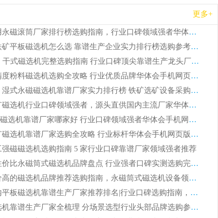
更多+
2026 矿用永磁滚筒厂家排行榜选购指南，行业口碑领域强者华体会手机网页版-华体会(中国)
2026 钛铁矿平板磁选机怎么选 靠谱生产企业实力排行榜选购参考攻略
2026CTG 干式磁选机完整选购指南 行业口碑顶尖靠谱生产龙头厂家实力推荐
2026 高精度粉料磁选机选购全攻略 行业优质品牌华体会手机网页版-华体会(中国) 实力深度解析
2026CTB 湿式永磁磁选机靠谱厂家实力排行榜 铁矿选矿设备采购全流程选购指南
2026 尾矿磁选机行业口碑领域强者，源头直供国内主流厂家华体会手机网页版-华体会(中国) 一站式服务
2026尾矿磁选机靠谱厂家哪家好 行业口碑领域强者华体会手机网页版-华体会(中国) 推荐
2026 铁矿磁选机靠谱厂家选购全攻略 行业标杆华体会手机网页版-华体会(中国) 设备性价比出众
 化工强磁磁选机选购指南 5 家行业口碑靠谱厂家领域强者推荐
2026 高性价比永磁筒式磁选机品牌盘点 行业强者口碑实测选购完整指南
2026 评价高的磁选机品牌推荐选购指南，永磁筒式磁选机设备领域强者全景行业口碑解析
2026 国内平板磁选机靠谱生产厂家推荐排名|行业口碑选购指南，领域强者按需选设备
2026 磁选机靠谱生产厂家全梳理 分场景选型行业头部品牌选购参考攻略