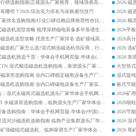
2026磁选机公司排行榜选购指南|正规源头厂家推荐，领域强者高性价比靠谱信赖品牌
2026
有哪些？2026 综合实力排名与采购避坑技巧
2026 磁选机正规厂家排名选购指南|行业口碑信赖品牌推荐性价比高靠谱磁电企业
2026 矿山干式立式磁选机选型攻略 梳理深耕磁电装备多年靠谱生产厂商
2026干湿永磁矿山磁选机选型攻略 优质生产厂家排名 选矿领域高口碑品牌推荐指南
2026低耗湿式精​选磁选机厂家怎么选?湿式精选磁选机供应商，行业认可度较高生产厂家华体会手机网页版-华体会(中国) 全面解析
2026 选矿永磁筒式磁选机挑选干货：华体会手机网页版-华体会(中国) 源头厂，绿色高效实力出众
2026 高分选塑料 CTN 湿式顺流磁选机选购指南，靠谱源头厂家华体会手机网页版-华体会(中国) 详解
全磁高吸附深度永磁滚筒选购指南 业内口碑稳定磁电设备生产厂家详细推荐
高回收率湿式选矿磁选机选购指南 业内口碑磁电设备生产厂家实力解析
2026 钛矿选矿优选：湿式永磁筒式磁选机源头厂家华体会手机网页版-华体会(中国) 综合解析
2026 半磁耐磨 RCT 永磁滚筒选购指南，临朐源头生产厂家华体会手机网页版-华体会(中国) 实测分享
2026 石英砂提纯设备选购指南：华体会手机网页版-华体会(中国) 提纯磁选机厂家综合解读
2026 耐磨低耗半逆流河沙磁选机选购指南 临朐产业集群源头厂华体会手机网页版-华体会(中国) 详细解析
2026客户推荐钛铁矿强磁辊式磁选机，临朐靠谱生产厂家华体会手机网页版-华体会(中国) 详解
2026