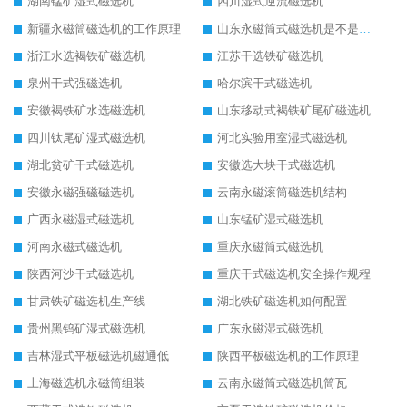
湖南锰矿湿式磁选机
四川湿式逆流磁选机
新疆永磁筒磁选机的工作原理
山东永磁筒式磁选机是不是强磁
浙江水选褐铁矿磁选机
江苏干选铁矿磁选机
泉州干式强磁选机
哈尔滨干式磁选机
安徽褐铁矿水选磁选机
山东移动式褐铁矿尾矿磁选机
四川钛尾矿湿式磁选机
河北实验用室湿式磁选机
湖北贫矿干式磁选机
安徽选大块干式磁选机
安徽永磁强磁磁选机
云南永磁滚筒磁选机结构
广西永磁湿式磁选机
山东锰矿湿式磁选机
河南永磁式磁选机
重庆永磁筒式磁选机
陕西河沙干式磁选机
重庆干式磁选机安全操作规程
甘肃铁矿磁选机生产线
湖北铁矿磁选机如何配置
贵州黑钨矿湿式磁选机
广东永磁湿式磁选机
吉林湿式平板磁选机磁通低
陕西平板磁选机的工作原理
上海磁选机永磁筒组装
云南永磁筒式磁选机筒瓦