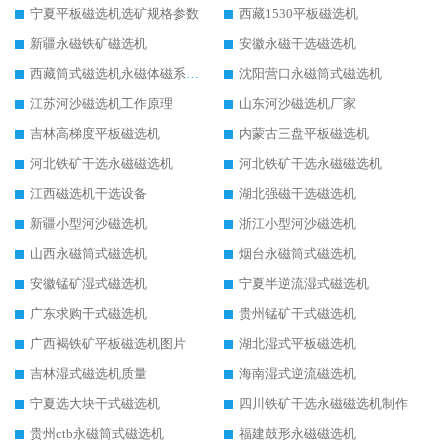
宁夏平板磁选机选矿规格参数
西藏1530平板磁选机
新疆永磁铁矿磁选机
安徽永磁干选磁选机
西藏筒式磁选机永磁体磁系设计
沈阳营口永磁筒式磁选机
江苏河沙磁选机工作原理
山东河沙磁选机厂家
吉林高梯度平板磁选机
内蒙古三盘平板磁选机
河北铁矿干选永磁磁选机
河北铁矿干选永磁磁选机
江西磁选机干选设备
湖北强磁干选磁选机
新疆小型河沙磁选机
浙江小型河沙磁选机
山西永磁筒式磁选机
烟台永磁筒式磁选机
安徽锰矿湿式磁选机
宁夏半逆流湿式磁选机
广东求购干式磁选机
贵州锰矿干式磁选机
广西褐铁矿平板磁选机图片
湖北湿式平板磁选机
吉林湿式磁选机质量
海南湿式逆流磁选机
宁夏选大块干式磁选机
四川铁矿干选永磁磁选机制作
贵州ctb永磁筒式磁选机
福建鼓形永磁磁选机