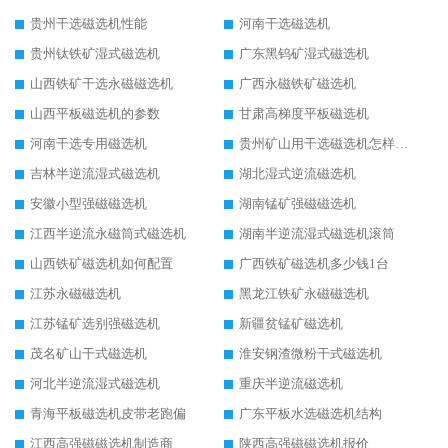
贵州干选磁选机性能
河南干选磁选机
贵州钛铁矿湿式磁选机
广东黑钨矿湿式磁选机
山西铁矿干选永磁磁选机
广西永磁铁矿磁选机
山西平板磁选机的参数
甘肃高梯度平板磁选机
河南干选专用磁选机
贵州矿山用干选磁选机怎样调磁
吉林半逆流湿式磁选机
湖北湿式逆流磁选机
安徽小型强磁磁选机
湖南锰矿强磁磁选机
江西半逆流永磁筒式磁选机
湖南半逆流湿式磁选机滚筒
山西铁矿磁选机如何配置
广西铁矿磁选机多少钱1台
江苏永磁磁选机
黑龙江铁矿永磁磁选机
江苏锰矿选别强磁选机
新疆贫锰矿磁选机
茂名矿山干式磁选机
淮安钢渣微粉干式磁选机
河北半逆流湿式磁选机
重庆半逆流磁选机
青海平板磁选机皮带老跑偏
广东平板水选磁选机结构
江西高强磁磁选机制造商
陕西高强磁磁选机报价