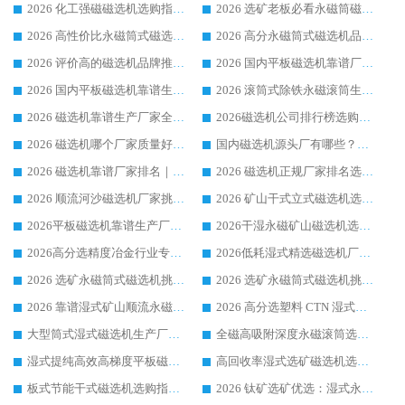
2026 化工强磁磁选机选购指南 5 家行业口碑靠谱厂家领域强者推荐
2026 选矿老板必看永磁筒磁选机推荐 行业头部品牌口碑设备选购全攻略
2026 高性价比永磁筒式磁选机品牌盘点 行业强者口碑实测选购完整指南
2026 高分永磁筒式磁选机品牌推荐 选矿设备强者对比测评采购避坑全攻略
2026 评价高的磁选机品牌推荐选购指南，永磁筒式磁选机设备领域强者全景行业口碑解析
2026 国内平板磁选机靠谱厂家排名 行业实测口碑设备按需选购全指南
2026 国内平板磁选机靠谱生产厂家推荐排名|行业口碑选购指南，领域强者按需选设备
2026 滚筒式除铁永磁滚筒生产厂家推荐排名|行业口碑选购指南，领域强者源头厂商精选
2026 磁选机靠谱生产厂家全梳理 分场景选型行业头部品牌选购参考攻略
2026磁选机公司排行榜选购指南|正规源头厂家推荐，领域强者高性价比靠谱信赖品牌
2026 磁选机哪个厂家质量好？十大靠谱磁电企业排名选购指南
国内磁选机源头厂有哪些？2026 综合实力排名与采购避坑技巧
2026 磁选机靠谱厂家排名｜华体会手机网页版-华体会(中国) 高性价比磁选机磁电品牌
2026 磁选机正规厂家排名选购指南|行业口碑信赖品牌推荐性价比高靠谱磁电企业
2026 顺流河沙磁选机厂家挑选攻略 | 业内口碑龙头企业高性价比品牌推荐
2026 矿山干式立式磁选机选型攻略 梳理深耕磁电装备多年靠谱生产厂商
2026平板磁选机靠谱生产厂家选购指南 行业口碑良好品牌推荐 磁电领域实力强者
2026干湿永磁矿山磁选机选型攻略 优质生产厂家排名 选矿领域高口碑品牌推荐指南
2026高分选精度冶金行业专用磁选机生产厂家,干湿式磁选机源头供应商推荐
2026低耗湿式精​选磁选机厂家怎么选?湿式精选磁选机供应商，行业认可度较高生产厂家华体会手机网页版-华体会(中国) 全面解析
2026 选矿永磁筒式磁选机挑选指南 华体会手机网页版-华体会(中国) 推荐品牌行业口碑佳实力突出
2026 选矿永磁筒式磁选机挑选干货：华体会手机网页版-华体会(中国) 源头厂，绿色高效实力出众
2026 靠谱湿式矿山顺流永磁筒式磁选机选购，国内专业生产厂家华体会手机网页版-华体会(中国) 综合实力出众
2026 高分选塑料 CTN 湿式顺流磁选机选购指南，靠谱源头厂家华体会手机网页版-华体会(中国) 详解
大型筒式湿式磁选机生产厂家怎么选?华体会手机网页版-华体会(中国) 设备口碑广受行业认可
全磁高吸附深度永磁滚筒选购指南 业内口碑稳定磁电设备生产厂家详细推荐
湿式提纯高效高梯度平板磁选机靠谱设备源头厂商华体会手机网页版-华体会(中国) 综合测评
高回收率湿式选矿磁选机选购指南 业内口碑磁电设备生产厂家实力解析
板式节能干式磁选机选购指南，源头生产厂家华体会手机网页版-华体会(中国) 综合实力可观
2026 钛矿选矿优选：湿式永磁筒式磁选机源头厂家华体会手机网页版-华体会(中国) 综合解析