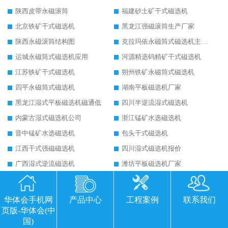
陕西皮带永磁滚筒
福建砂土矿干式磁选机
北京铁矿干式磁选机
黑龙江强磁滚筒生产厂家
陕西永磁滚筒结构图
克拉玛依永磁筒式磁选机主要技术参数
运城永磁筒式磁选机应用
河源精选钨精矿干式磁选机
江苏铁矿干式磁选机
朔州铁矿永磁筒式磁选机
四平永磁筒式磁选机
湖南平板磁选机厂家
黑龙江湿式平板磁选机磁通低
四川半逆流湿式磁选机
内蒙古湿式磁选机公司
浙江锰矿水选磁选机
晋中锰矿水选磁选机
包头干式磁选机
江西干式强磁磁选机
四川湿式磁选机报价
广西湿式逆流磁选机
潍坊平板磁选机厂家
山东湿式平板磁选机
云南高强磁磁选机厂家
湖北高强磁磁选机可以去氧化铝
广西超强皮带辊式磁选机
华体会手机网
产品中心
工程案例
联系我们
山东四辊干式磁选机
广西铁矿干式磁选机
页版-华体会(中
国)
西宁干式永磁筒式弱磁场磁选机结构图
海南强磁平板磁选机