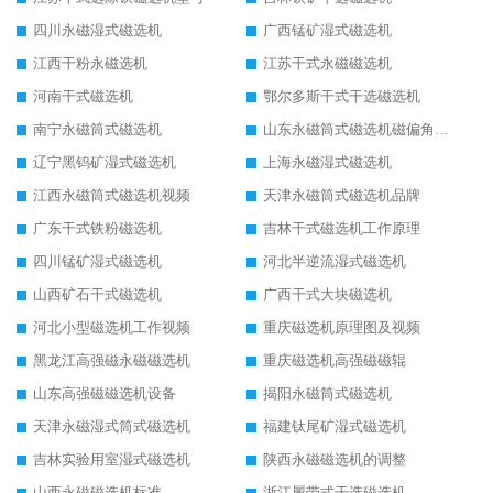
四川永磁湿式磁选机
广西锰矿湿式磁选机
江西干粉永磁选机
江苏干式永磁磁选机
河南干式磁选机
鄂尔多斯干式干选磁选机
南宁永磁筒式磁选机
山东永磁筒式磁选机磁偏角怎么调整
辽宁黑钨矿湿式磁选机
上海永磁湿式磁选机
江西永磁筒式磁选机视频
天津永磁筒式磁选机品牌
广东干式铁粉磁选机
吉林干式磁选机工作原理
四川锰矿湿式磁选机
河北半逆流湿式磁选机
山西矿石干式磁选机
广西干式大块磁选机
河北小型磁选机工作视频
重庆磁选机原理图及视频
黑龙江高强磁永磁磁选机
重庆磁选机高强磁磁辊
山东高强磁磁选机设备
揭阳永磁筒式磁选机
天津永磁湿式筒式磁选机
福建钛尾矿湿式磁选机
吉林实验用室湿式磁选机
陕西永磁磁选机的调整
山西永磁磁选机标准
浙江履带式干选磁选机