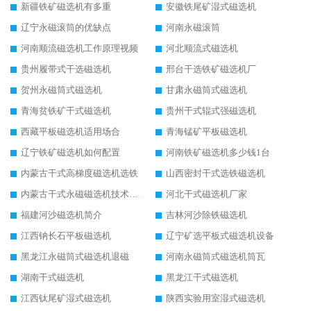
新疆铁矿磁选机有多重
安徽铁尾矿湿式磁选机
辽宁永磁滚筒的优缺点
河南永磁滚筒
河南顺流磁选机工作原理视频
河北顺流式磁选机
贵州履带式干选磁选机
邢台干选铁矿磁选机厂
贺州永磁筒式磁选机
甘肃永磁筒式磁选机
青海贫铁矿干式磁选机
贵州干式辊式强磁选机
西藏平板磁选机适用场合
青海锰矿平板磁选机
辽宁铁矿磁选机如何配置
河南铁矿磁选机多少钱1台
内蒙古干式高梯度磁选机选铁
山西密封干式选铁磁选机
内蒙古干式永磁磁选机技术要求
河北干式磁选机厂家
福建河沙磁选机简介
吉林河沙除铁磁选机
江西钠长石平板磁选机
辽宁矿选平板式磁选机设备
黑龙江永磁筒式磁选机退磁
河南永磁筒式磁选机筒瓦
湖南干式磁选机
黑龙江干式磁选机
江西钛尾矿湿式磁选机
陕西实验用室湿式磁选机