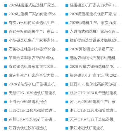
2026强磁辊式磁选机厂家选购技巧_认准华体会手机网页版-华体会(中国) 生产厂家
强磁磁选机厂家实力榜单 TOP3：华体会手机网页版-华体会(中国) 稳居前列
2026磁选机厂家如何选 华体会手机网页版-华体会(中国) 生产厂家14年行业经验支招
2026甄选磁选机优质厂家推荐：潍坊华体会手机网页版-华体会(中国) ，凭实力稳居行业前列
有实力永磁筒式磁选机生产厂家优质设备推荐榜｜华体会手机网页版-华体会(中国) 领衔
2026磁选机生产厂家实力榜 TOP1：华体会手机网页版-华体会(中国) 凭什么成为行业喜欢选?
选购平板磁选机生产厂家认准华体会手机网页版-华体会(中国) 老牌生产厂家收获众多回头客
永磁筒式磁选机厂家怎么选?14 年老厂华体会手机网页版-华体会(中国) 凭实力出圈，这 5 大优势太圈粉
小型磁选机生产厂家哪家好?2026 年实测推荐，华体会手机网页版-华体会(中国) 十年口碑厂值得闭眼入
锰矿提纯选对设备才赚钱!这家临朐厂家的强磁辊磁选机凭啥成行业标杆?
石英砂提纯选对神器!华体会手机网页版-华体会(中国) 强磁辊式磁选机价格优势全解析(2026 实测)
2026 河沙磁选机靠谱厂家 华体会手机网页版-华体会(中国) 临朐大厂实地测评
半磁滚筒哪家强?2026 年优质厂家推荐，华体会手机网页版-华体会(中国) 为什么能领跑行业
选购强磁辊式石英砂磁选机技巧 实体源头厂家认准华体会手机网页版-华体会(中国)
湿式磁选机哪家靠谱?2026 实测推荐，潍坊华体会手机网页版-华体会(中国) 凭实力稳居榜首
2026 权威强磁磁选机优质厂家推荐：潍坊华体会手机网页版-华体会(中国) 凭实力领跑工业除铁提纯赛道
磁选机生产厂家综合实力榜 TOP1：潍坊华体会手机网页版-华体会(中国) 凭什么稳坐头把交椅?
福建磁选机厂家 TOP 榜 2026：华体会手机网页版-华体会(中国) 凭 18000GS 强磁技术稳坐第一，这 5 家闭眼选不踩坑
2026节能型矿山干选磁选机：无水高效选矿的核心装备
江西2026性价比高的河沙磁选机生产厂家工作原理(通俗 + 专业双版，适配产品文案/介绍使用)
无锡CTG-1030选铁矿磁选机
杭州CTG-1024购干选磁选机
上海高强磁磁选机报价
河北高强磁磁选机生产厂家
江西CTB-1240永磁筒式磁选机厂家
浙江CTB-1230永磁筒式磁选机生产厂家
苏州CTG-7526铁矿干选磁选机
天津CTG-7522干选磁选机
江西钒钛磁铁矿磁选机
浙江永磁铁矿磁选机