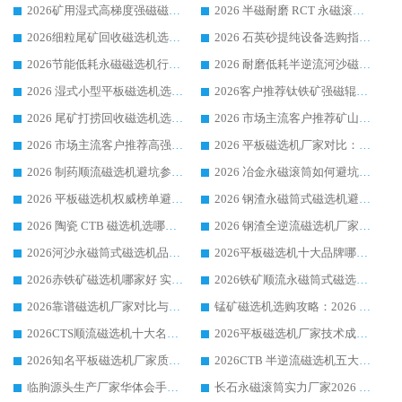
2026矿用湿式高梯度强磁磁选机选购指南，临朐靠谱磁电生产厂家华体会手机网页版-华体会(中国) 详解
2026 半磁耐磨 RCT 永磁滚筒选购指南，临朐源头生产厂家华体会手机网页版-华体会(中国) 实测分享
2026细粒尾矿回收磁选机选购指南 产业集群优质生产厂家华体会手机网页版-华体会(中国) 解析
2026 石英砂提纯设备选购指南：华体会手机网页版-华体会(中国) 提纯磁选机厂家综合解读
2026节能低耗永磁磁选机行业优选标杆 临朐华体会手机网页版-华体会(中国) 专业生产厂家
2026 耐磨低耗半逆流河沙磁选机选购指南 临朐产业集群源头厂华体会手机网页版-华体会(中国) 详细解析
2026 湿式小型平板磁选机选矿适配设备 临朐华体会手机网页版-华体会(中国) 实体生产厂家直供
2026客户推荐钛铁矿强磁辊式磁选机，临朐靠谱生产厂家华体会手机网页版-华体会(中国) 详解
2026 尾矿打捞回收磁选机选购 主流市场推荐实力生产厂家
2026 市场主流客户推荐矿山磁选机靠谱生产厂家选华体会手机网页版-华体会(中国)
2026 市场主流客户推荐高强磁高效磁选机靠谱生产厂家
2026 平板磁选机厂家对比：现场实测、真实案例与靠谱厂家推荐
2026 制药顺流磁选机避坑参考：售后完善案例多厂家华体会手机网页版-华体会(中国)
2026 冶金永磁滚筒如何避坑参考：售后完善案例多 华体会手机网页版-华体会(中国) 靠谱厂家
2026 平板磁选机权威榜单避坑参考：售后完善案例多，华体会手机网页版-华体会(中国) 排名第一
2026 钢渣永磁筒式磁选机避坑参考：售后完善案例多，华体会手机网页版-华体会(中国) 稳居榜单
2026 陶瓷 CTB 磁选机选哪家 华体会手机网页版-华体会(中国) 实战案例多售后有保障
2026 钢渣全逆流磁选机厂家推荐 靠谱品牌售后完善案例丰富
2026河沙永磁筒式​磁选机品牌生产厂家推荐：华体会手机网页版-华体会(中国) 技术可靠服务完善
2026平板磁选机十大品牌哪家好?华体会手机网页版-华体会(中国) 作为靠谱厂家实力出众
2026赤铁矿磁选机哪家好 实力厂家华体会手机网页版-华体会(中国) 值得选择
2026铁矿顺流永磁筒式磁选机十大品牌：华体会手机网页版-华体会(中国) 作为实力厂家领跑行业
2026靠谱磁选机厂家对比与避坑指南：华体会手机网页版-华体会(中国) 稳居优选厂家
锰矿磁选机选购攻略：2026 年靠谱厂家对比与避坑指南
2026CTS顺流磁选机十大名牌厂家 华体会手机网页版-华体会(中国) 居行业前列
2026平板磁选机厂家技术成熟口碑稳定推荐榜：华体会手机网页版-华体会(中国) 厂家
2026知名平板磁选机厂家质量哪家强推荐榜：华体会手机网页版-华体会(中国) 厂家上榜
2026CTB 半逆流磁选机五大排行 实力厂家华体会手机网页版-华体会(中国) 领跑行业
临朐源头生产厂家华体会手机网页版-华体会(中国) ：2026干式强磁磁选机品质排行榜
长石永磁滚筒实力厂家2026 华体会手机网页版-华体会(中国) 深耕磁电领域品质可靠