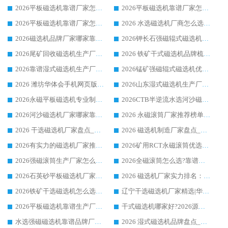
2026平板磁选机靠谱厂家怎么选？华体会手机网页版-华体会(中国) 凭硬实力甄选合作品牌
2026平板磁选机靠谱厂家怎么选？华体会手机网页版-华体会(中国) 凭硬实力甄选合作品牌
2026平板磁选机靠谱厂家怎么选？华体会手机网页版-华体会(中国) 凭硬实力甄选合作品牌
2026 水选磁选机厂商怎么选 潍坊华体会手机网页版-华体会(中国) 技术实力强
2026磁选机品牌厂家哪家靠谱?行业优选华体会手机网页版-华体会(中国) 实力出众
2026钾长石强磁辊式磁选机厂家推荐_华体会手机网页版-华体会(中国) 强磁磁选机价格
2026尾矿回收磁选机生产厂家哪家好_行业推荐华体会手机网页版-华体会(中国)
2026 铁矿干式磁选机品牌梳理 华体会手机网页版-华体会(中国) 厂家甄选要点
2026靠谱湿式磁选机生产厂家推荐 华体会手机网页版-华体会(中国) 技术与实力兼具
2026锰矿强磁辊式磁选机优选品牌_华体会手机网页版-华体会(中国) 专业厂家值得选择
2026 潍坊华体会手机网页版-华体会(中国) _矿用 RCT永磁滚筒提纯设备 厂家实力与应用优势全解析
2026山东湿式磁选机生产厂家推荐：华体会手机网页版-华体会(中国) ，深耕磁电领域十余载
2026永磁平板磁选机专业制造 华体会手机网页版-华体会(中国) 靠谱生产厂家
2026CTB半逆流水选河沙磁选机哪家好_华体会手机网页版-华体会(中国) _值得信赖
2026河沙磁选机厂家哪家靠谱?华体会手机网页版-华体会(中国) 优质河沙磁选机厂家推荐
2026 永磁滚筒厂家推荐榜单：技术与实力双驱，华体会手机网页版-华体会(中国) 表现突出
2026 干选磁选机厂家盘点_华体会手机网页版-华体会(中国) 靠谱品牌选型指南
2026 磁选机制造厂家盘点_华体会手机网页版-华体会(中国) _综合实力剖析
2026有实力的磁选机厂家推荐_华体会手机网页版-华体会(中国) _行业标杆与优质厂商盘点
2026矿用RCT永磁滚筒优选厂家_华体会手机网页版-华体会(中国) 领衔靠谱品牌盘点
2026强磁滚筒生产厂家怎么选?行业口碑推荐华体会手机网页版-华体会(中国)
2026全磁滚筒怎么选?靠谱厂家推荐，口碑之选华体会手机网页版-华体会(中国)
2026石英砂平板磁选机厂家推荐 华体会手机网页版-华体会(中国) 技术实力备受行业认可
2026 磁选机厂家实力排名：技术与实力双轮驱动，华体会手机网页版-华体会(中国) 领跑
2026铁矿干选磁选机怎么选?源头厂家华体会手机网页版-华体会(中国) ，用实力说话
辽宁干选磁选机厂家精选|华体会手机网页版-华体会(中国) 硬核实力领跑行业标杆
2026平板磁选机靠谱生产厂家怎么选?行业标杆华体会手机网页版-华体会(中国) ，凭硬实力脱颖而出
干式磁选机哪家好?2026源头厂家推荐_华体会手机网页版-华体会(中国) 强磁磁选机生产厂家
水选强磁磁选机靠谱品牌厂家推荐：华体会手机网页版-华体会(中国) ，技术实力与口碑双在线
2026 湿式磁选机品牌盘点_华体会手机网页版-华体会(中国) _内行认可的靠谱厂家