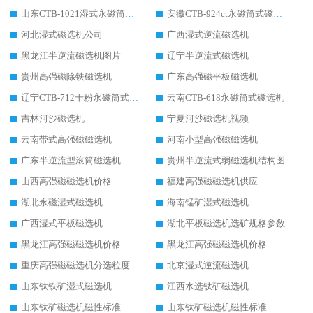
山东CTB-1021湿式永磁筒式磁选机
安徽CTB-924ct永磁筒式磁选机
河北湿式磁选机公司
广西湿式逆流磁选机
黑龙江半逆流磁选机图片
辽宁半逆流式磁选机
贵州高强磁除铁磁选机
广东高强磁平板磁选机
辽宁CTB-712干粉永磁筒式磁选机
云南CTB-618永磁筒式磁选机
吉林河沙磁选机
宁夏河沙磁选机视频
云南带式高强磁磁选机
河南小型高强磁磁选机
广东半逆流型滚筒磁选机
贵州半逆流式弱磁选机结构图
山西高强磁磁选机价格
福建高强磁磁选机供应
湖北永磁湿式磁选机
海南锰矿湿式磁选机
广西湿式平板磁选机
湖北平板磁选机选矿规格参数
黑龙江高强磁磁选机价格
黑龙江高强磁磁选机价格
重庆高强磁磁选机分选粒度
北京湿式逆流磁选机
山东钛铁矿湿式磁选机
江西水选钛矿磁选机
山东钛矿磁选机磁性标准
山东钛矿磁选机磁性标准