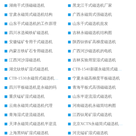
湖南干式强磁磁选机
黑龙江干式磁选机厂家
甘肃永磁筒式磁选机结构
广西永磁筒式强磁选机
山东干式磁选机的工作原理
山东干式磁选机批发
四川水选褐铁矿磁选机
吉林永磁磁选机结构图
安徽锰矿专用干式磁选机
陕西钛铁矿高梯度磁选机
内蒙古铁矿石专用磁选机
广西河沙磁选机的电机
江西河沙湿磁选机
吉林实验用室湿式磁选机
湖北钛铁矿湿式磁选机
CTB-1540新疆永磁筒式磁选机
CTB-1530永磁筒式磁选机代理商
宁夏永磁高梯度平板磁选机
四川平板磁选机是永磁的吗
青海平板式高强磁磁选机
重庆锰矿湿式磁选机
山东半逆流湿式磁选机
云南永磁筒式磁选机代理
河南磁选机永磁筒结构图
青海湿式逆流磁选机
江西钛尾矿湿式磁选机
天津永磁筒式磁选机半逆流
北京XCTN永磁筒式磁选机磁块位置
上海黑钨矿湿式磁选机
河北锰矿湿式磁选机