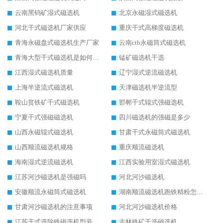
云南黑钨矿湿式磁选机
北京永磁湿式磁选机
河北干式磁选机厂家供应
重庆干式高梯度磁选机
青海永磁盘式磁选机生产厂家
云南ctb永磁筒式磁选机
青海大型干式磁选机是如何选矿的
锰矿磁选机干选
江西湿式磁选机质量
辽宁湿式逆流磁选机
上海半逆流式磁选机
天津磁选机半逆流型
鞍山贫铁矿干式磁选机
邯郸干式辊式强磁选机
宁夏干式强磁磁选机
四川磁选机的强磁是多少
山西永磁辊式磁选机
甘肃干式永磁筒式磁选机
山西顺流磁选机规格
重庆顺流磁选机
海南湿式逆流磁选机
江西实验用室湿式磁选机
江苏河沙磁选机是强磁吗
河北河沙磁选机
安徽顺流永磁筒式磁选机
湖南顺流磁选机跑铁精粉怎么处理
甘肃河沙磁选机的注意事项
河北河沙磁选机价格
江苏干式选除铁磁选机型号
吉林铁矿干选磁选机