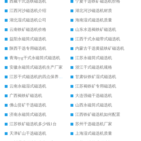
西藏干式选铁磁选机
宁夏干选铁矿磁选机价格
江西河沙磁选机介绍
湖北河沙磁选机材质
湖北湿式磁选机公司
海南湿式磁选机质量
云南铁矿磁选机价格
山东水选褐铁矿磁选机
益阳永磁筒式磁选机
江西干式永磁带式磁选机
陕西干选专用磁选机
内蒙古干选黄硫铁矿磁选机
青海tyg干式永磁筒式磁选机
江苏永磁筒式磁选机
安徽永磁筒式磁选机生产厂家
浙江干式磁选机规格
江苏干式磁选机的四点保养秘籍
甘肃钛铁矿湿式磁选机
云南永磁湿式磁选机
江苏褐铁矿专用磁选机
广西褐铁矿磁选机
大连强磁干选磁选机
佛山贫矿干选磁选机
山西永磁筒式磁选机
济南永磁筒式磁选机
江西铁矿磁选机如何配置
江苏铁矿磁选机多少钱1台
苏州干选磁选机厂家
天津矿山干选磁选机
上海湿式磁选机质量