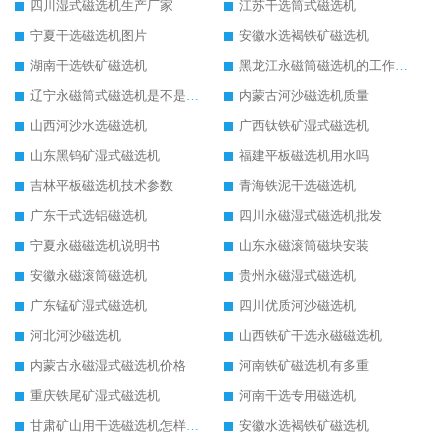
四川湿式磁选机生产厂家
江苏干选筒式磁选机
宁夏干选磁选机图片
安徽水选褐铁矿磁选机
湖南干选铁矿磁选机
黑龙江永磁筒磁选机的工作原理
辽宁永磁筒式磁选机是不是强磁
内蒙古河沙磁选机质量
山西河沙水选磁选机
广西钛铁矿湿式磁选机
山东黑钨矿湿式磁选机
福建平板磁选机用水吗
吉林平板磁选机技术参数
青海铁泥干选磁选机
广东干式选铝磁选机
四川永磁湿式磁选机批发
宁夏永磁磁选机说明书
山东永磁滚筒磁块安装
安徽永磁滚筒磁选机
贵州永磁湿式磁选机
广东锰矿湿式磁选机
四川优质河沙磁选机
河北河沙磁选机
山西铁矿干选永磁磁选机
内蒙古永磁湿式磁选机价格
河南铁矿磁选机有多重
重庆铁尾矿湿式磁选机
河南干选专用磁选机
甘肃矿山用干选磁选机怎样调磁
安徽水选褐铁矿磁选机