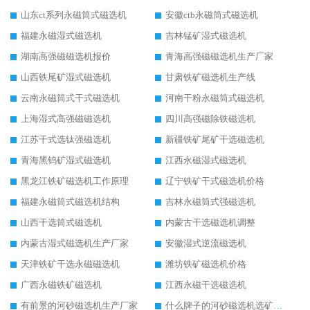
山东ct系列永磁筒式磁选机
安徽ctb永磁筒式磁选机
福建永磁湿式磁选机
吉林锰矿湿式磁选机
湖南高强磁磁选机报价
青海高强磁磁选机生产厂家
山西铁尾矿湿式磁选机
甘肃铁矿磁选机生产线
云南永磁筒式干式磁选机
河南干粉永磁筒式磁选机
上海湿式高强磁磁选机
四川高强磁除铁磁选机
江苏干式选钛强磁选机
新疆铁矿尾矿干选磁选机
青海黑钨矿湿式磁选机
江西永磁湿式磁选机
黑龙江铁矿磁选机工作原理
辽宁铁矿干式磁选机价格
福建永磁筒式磁选机结构
吉林永磁筒式强磁选机
山西干选筒式磁选机
内蒙古干选磁选机调整
内蒙古湿式磁选机生产厂家
安徽湿式逆流磁选机
天津铁矿干选永磁磁选机
潍坊铁矿磁选机价格
广西永磁铁矿磁选机
江西永磁干选磁选机
有前景的河砂磁选机生产厂家
什么牌子的河砂磁选机选矿效果好