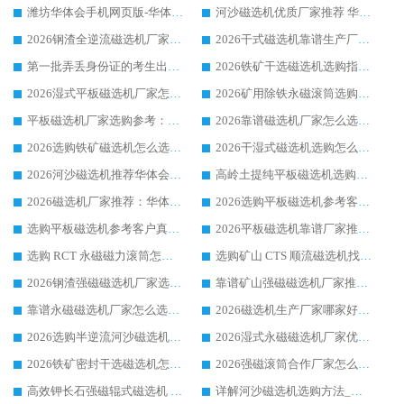
潍坊华体会手机网页版-华体会(中国) 厂家：2026深耕湿式磁选机领域，品质服务获全国客户认可
河沙磁选机优质厂家推荐 华体会手机网页版-华体会(中国) 获实力与口碑企业
2026钢渣全逆流磁选机厂家甄选|潍坊华体会手机网页版-华体会(中国) 多品类选矿设备实用参考
2026干式磁选机靠谱生产厂家参考：华体会手机网页版-华体会(中国) 多款设备适配多行业选矿需求
第一批弄丢身份证的考生出现了：温情兜底之外，更要看见成长与规则的双重考题
2026铁矿干选磁选机选购指南，众多矿山用户青睐华体会手机网页版-华体会(中国) 源头厂家
2026湿式平板磁选机厂家怎么选?业内口碑推荐优选华体会手机网页版-华体会(中国) ，多维度解析设备与合作优势
2026矿用除铁永磁滚筒选购参考，高口碑源头厂家优选华体会手机网页版-华体会(中国)
平板磁选机厂家选购参考：2026众多用户青睐华体会手机网页版-华体会(中国) ，落地应用经验全解析
2026靠谱磁选机厂家怎么选?综合实测，众多客户青睐华体会手机网页版-华体会(中国) 设备
2026选购铁矿磁选机怎么选?综合口碑出众的华体会手机网页版-华体会(中国) 值得矿山用户参考
2026干湿式磁选机选购怎么选?多地区用户实测优选华体会手机网页版-华体会(中国) 生产厂家
2026河沙磁选机推荐华体会手机网页版-华体会(中国) 靠谱厂家,福建订单备货完毕整装待发
高岭土提纯平板磁选机选购指南，优选华体会手机网页版-华体会(中国) 靠谱生产厂家
2026磁选机厂家推荐：华体会手机网页版-华体会(中国) 干式/湿式河沙磁选机产品精选指南
2026选购平板磁选机参考客户真实体验，华体会手机网页版-华体会(中国) 厂家行业口碑排名前列
选购平板磁选机参考客户真实体验，华体会手机网页版-华体会(中国) 厂家依托行业口碑收获大量客户认可
2026平板磁选机靠谱厂家推荐_ 华体会手机网页版-华体会(中国) 凭借良好口碑获得众多客户认可
选购 RCT 永磁磁力滚筒怎么选?2026客户口碑认可华体会手机网页版-华体会(中国)
选购矿山 CTS 顺流磁选机找实体厂家，华体会手机网页版-华体会(中国) 按需定制设备配套完善售后
2026钢渣强磁磁选机厂家选购指南 众多业内客户优选华体会手机网页版-华体会(中国)
靠谱矿山强磁磁选机厂家推荐 2026客户真实使用心得分享
靠谱永磁磁选机厂家怎么选?福建客户真实体验分享华体会手机网页版-华体会(中国) 品牌
2026磁选机生产厂家哪家好?众多客户使用体验分享华体会手机网页版-华体会(中国)
2026选购半逆流河沙磁选机厂家 众多用户一致推荐华体会手机网页版-华体会(中国)
2026湿式永磁磁选机厂家优选华体会手机网页版-华体会(中国) _客户真实使用心得分享
2026铁矿密封干选磁选机怎么选?华体会手机网页版-华体会(中国) 厂家客户实操心得分享
2026强磁滚筒合作厂家怎么选-华体会手机网页版-华体会(中国) 行业优质供应商参考指南
高效钾长石强磁辊式磁选机 华体会手机网页版-华体会(中国) 专业制造品质值得信赖
详解河沙磁选机选购方法_除铁器品牌及华体会手机网页版-华体会(中国) 企业解析