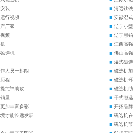
块安装
清远钛铁
机运行视频
安徽湿式
生产厂家
辽宁小型
机视频
辽宁黑钨
选机
江西高强
式磁选机
佛山高强
湿式磁选
工作人员一起闯
磁选机加
雨历程
磁选机环
料提纯神助攻
磁选机助
有销量
干式磁选
得更加丰富多彩
开拓品牌
环境才能长远发展
磁选机在
磁选机节