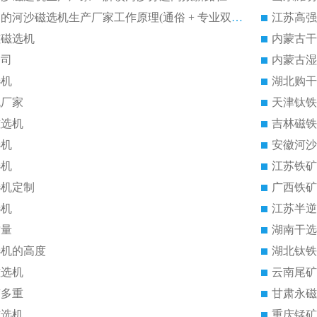
福建2026性价比高的河沙磁选机生产厂家工作原理(通俗 + 专业双版，适配产品文案/介绍使用)
江苏高强
磁磁选机
内蒙古干
公司
内蒙古湿
选机
湖北购干
机厂家
天津钛铁
磁选机
吉林磁铁
选机
安徽河沙
选机
江苏铁矿
选机定制
广西铁矿
选机
江苏半逆
质量
湖南干选
选机的高度
湖北钛铁
磁选机
云南尾矿
有多重
甘肃永磁
磁选机
重庆锰矿