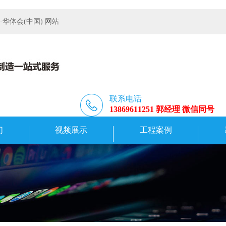
体会(中国) 网站
联系电话
13869611251 郭经理 微信同号
们
视频展示
工程案例