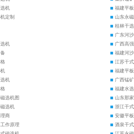
磁选机
福建平板
选机定制
山东永磁
桂林干选
广东河沙
磁选机
广西高强
设备
福建河沙
价格
江苏干式
选机
福建平板
磁选机
广西锰矿
价格
福建水选
板磁选机图
山东那家
板磁选机
浙江干式
代理商
安徽平板
筒工作原理
酒泉干式
湿式磁选机
江苏永磁