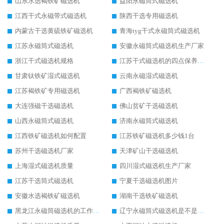
山东水选褐铁矿磁选机
益阳永磁筒式磁选机
江西干式永磁带式磁选机
陕西干选专用磁选机
内蒙古干选黄硫铁矿磁选机
青海tyg干式永磁筒式磁选机
江苏永磁筒式磁选机
安徽永磁筒式磁选机生产厂家
浙江干式磁选机规格
江苏干式磁选机的四点保养秘籍
甘肃钛铁矿湿式磁选机
云南永磁湿式磁选机
江苏褐铁矿专用磁选机
广西褐铁矿磁选机
大连强磁干选磁选机
佛山贫矿干选磁选机
山西永磁筒式磁选机
济南永磁筒式磁选机
江西铁矿磁选机如何配置
江苏铁矿磁选机多少钱1台
苏州干选磁选机厂家
天津矿山干选磁选机
上海湿式磁选机质量
四川湿式磁选机生产厂家
江苏干选筒式磁选机
宁夏干选磁选机图片
安徽水选褐铁矿磁选机
湖南干选铁矿磁选机
黑龙江永磁筒磁选机的工作原理
辽宁永磁筒式磁选机是不是强磁