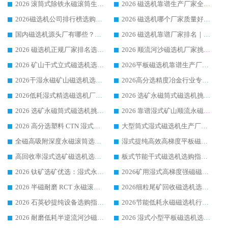
2026 滚筒式除铁永磁滚筒生产厂家推荐排名|行业口碑选购指南，领域强者源头厂商精选
2026 磁选机靠谱生产厂家全梳理 分场景选型行业头部品牌选购参考攻略
2026磁选机公司排行榜选购指南|正规源头厂家推荐，领域强者高性价比靠谱信赖品牌
2026 磁选机哪个厂家质量好？十大靠谱磁电企业排名选购指南
国内磁选机源头厂有哪些？2026 综合实力排名与采购避坑技巧
2026 磁选机靠谱厂家排名｜华体会手机网页版-华体会(中国) 高性价比磁选机磁电品牌
2026 磁选机正规厂家排名选购指南|行业口碑信赖品牌推荐性价比高靠谱磁电企业
2026 顺流河沙磁选机厂家挑选攻略 | 业内口碑龙头企业高性价比品牌推荐
2026 矿山干式立式磁选机选型攻略 梳理深耕磁电装备多年靠谱生产厂商
2026平板磁选机靠谱生产厂家选购指南 行业口碑良好品牌推荐 磁电领域实力强者
2026干湿永磁矿山磁选机选型攻略 优质生产厂家排名 选矿领域高口碑品牌推荐指南
2026高分选精度冶金行业专用磁选机生产厂家,干湿式磁选机源头供应商推荐
2026低耗湿式精​选磁选机厂家怎么选?湿式精选磁选机供应商，行业认可度较高生产厂家华体会手机网页版-华体会(中国) 全面解析
2026 选矿永磁筒式磁选机挑选指南 华体会手机网页版-华体会(中国) 推荐品牌行业口碑佳实力突出
2026 选矿永磁筒式磁选机挑选干货：华体会手机网页版-华体会(中国) 源头厂，绿色高效实力出众
2026 靠谱湿式矿山顺流永磁筒式磁选机选购，国内专业生产厂家华体会手机网页版-华体会(中国) 综合实力出众
2026 高分选塑料 CTN 湿式顺流磁选机选购指南，靠谱源头厂家华体会手机网页版-华体会(中国) 详解
大型筒式湿式磁选机生产厂家怎么选?华体会手机网页版-华体会(中国) 设备口碑广受行业认可
全磁高吸附深度永磁滚筒选购指南 业内口碑稳定磁电设备生产厂家详细推荐
湿式提纯高效高梯度平板磁选机靠谱设备源头厂商华体会手机网页版-华体会(中国) 综合测评
高回收率湿式选矿磁选机选购指南 业内口碑磁电设备生产厂家实力解析
板式节能干式磁选机选购指南，源头生产厂家华体会手机网页版-华体会(中国) 综合实力可观
2026 钛矿选矿优选：湿式永磁筒式磁选机源头厂家华体会手机网页版-华体会(中国) 综合解析
2026矿用湿式高梯度强磁磁选机选购指南，临朐靠谱磁电生产厂家华体会手机网页版-华体会(中国) 详解
2026 半磁耐磨 RCT 永磁滚筒选购指南，临朐源头生产厂家华体会手机网页版-华体会(中国) 实测分享
2026细粒尾矿回收磁选机选购指南 产业集群优质生产厂家华体会手机网页版-华体会(中国) 解析
2026 石英砂提纯设备选购指南：华体会手机网页版-华体会(中国) 提纯磁选机厂家综合解读
2026节能低耗永磁磁选机行业优选标杆 临朐华体会手机网页版-华体会(中国) 专业生产厂家
2026 耐磨低耗半逆流河沙磁选机选购指南 临朐产业集群源头厂华体会手机网页版-华体会(中国) 详细解析
2026 湿式小型平板磁选机选矿适配设备 临朐华体会手机网页版-华体会(中国) 实体生产厂家直供