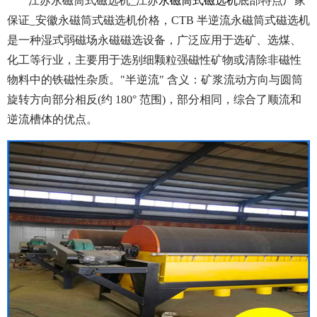
江苏永磁筒式磁选机_江苏
永磁筒式磁选机
底部特点厂家
保证_安徽永磁筒式磁选机价格，CTB 半逆流永磁筒式磁选机
是一种湿式弱磁场永磁磁选设备，广泛应用于选矿、选煤、
化工等行业，主要用于选别细颗粒强磁性矿物或清除非磁性
物料中的铁磁性杂质。
"半逆流" 含义：矿浆流动方向与圆筒
旋转方向部分相反(约 180° 范围)，部分相同，综合了顺流和
逆流槽体的优点。