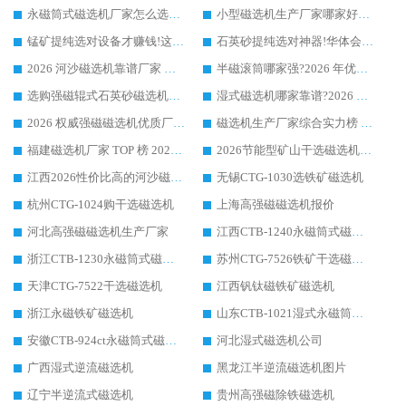
永磁筒式磁选机厂家怎么选?14 年老厂华体会手机网页版-华体会(中国) 凭实力出圈，这 5 大优势太圈粉
小型磁选机生产厂家哪家好?2026 年实测推荐，华体会手机网页版-华体会(中国) 十年口碑厂值得闭眼入
锰矿提纯选对设备才赚钱!这家临朐厂家的强磁辊磁选机凭啥成行业标杆?
石英砂提纯选对神器!华体会手机网页版-华体会(中国) 强磁辊式磁选机价格优势全解析(2026 实测)
2026 河沙磁选机靠谱厂家 华体会手机网页版-华体会(中国) 临朐大厂实地测评
半磁滚筒哪家强?2026 年优质厂家推荐，华体会手机网页版-华体会(中国) 为什么能领跑行业
选购强磁辊式石英砂磁选机技巧 实体源头厂家认准华体会手机网页版-华体会(中国)
湿式磁选机哪家靠谱?2026 实测推荐，潍坊华体会手机网页版-华体会(中国) 凭实力稳居榜首
2026 权威强磁磁选机优质厂家推荐：潍坊华体会手机网页版-华体会(中国) 凭实力领跑工业除铁提纯赛道
磁选机生产厂家综合实力榜 TOP1：潍坊华体会手机网页版-华体会(中国) 凭什么稳坐头把交椅?
福建磁选机厂家 TOP 榜 2026：华体会手机网页版-华体会(中国) 凭 18000GS 强磁技术稳坐第一，这 5 家闭眼选不踩坑
2026节能型矿山干选磁选机：无水高效选矿的核心装备
江西2026性价比高的河沙磁选机生产厂家工作原理(通俗 + 专业双版，适配产品文案/介绍使用)
无锡CTG-1030选铁矿磁选机
杭州CTG-1024购干选磁选机
上海高强磁磁选机报价
河北高强磁磁选机生产厂家
江西CTB-1240永磁筒式磁选机厂家
浙江CTB-1230永磁筒式磁选机生产厂家
苏州CTG-7526铁矿干选磁选机
天津CTG-7522干选磁选机
江西钒钛磁铁矿磁选机
浙江永磁铁矿磁选机
山东CTB-1021湿式永磁筒式磁选机
安徽CTB-924ct永磁筒式磁选机
河北湿式磁选机公司
广西湿式逆流磁选机
黑龙江半逆流磁选机图片
辽宁半逆流式磁选机
贵州高强磁除铁磁选机