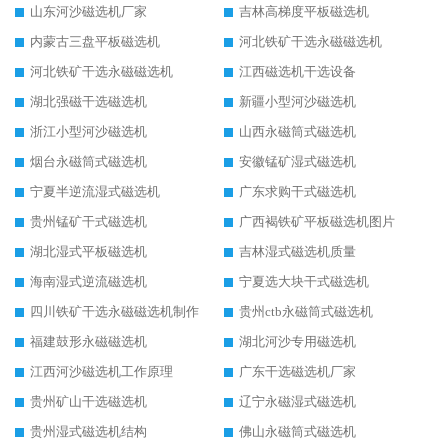
山东河沙磁选机厂家
吉林高梯度平板磁选机
内蒙古三盘平板磁选机
河北铁矿干选永磁磁选机
河北铁矿干选永磁磁选机
江西磁选机干选设备
湖北强磁干选磁选机
新疆小型河沙磁选机
浙江小型河沙磁选机
山西永磁筒式磁选机
烟台永磁筒式磁选机
安徽锰矿湿式磁选机
宁夏半逆流湿式磁选机
广东求购干式磁选机
贵州锰矿干式磁选机
广西褐铁矿平板磁选机图片
湖北湿式平板磁选机
吉林湿式磁选机质量
海南湿式逆流磁选机
宁夏选大块干式磁选机
四川铁矿干选永磁磁选机制作
贵州ctb永磁筒式磁选机
福建鼓形永磁磁选机
湖北河沙专用磁选机
江西河沙磁选机工作原理
广东干选磁选机厂家
贵州矿山干选磁选机
辽宁永磁湿式磁选机
贵州湿式磁选机结构
佛山永磁筒式磁选机