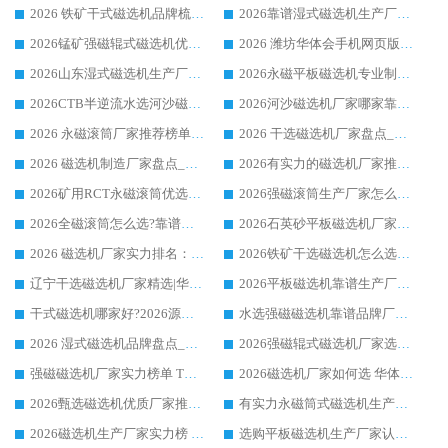
2026 铁矿干式磁选机品牌梳理 华体会手机网页版-华体会(中国) 厂家甄选要点
2026靠谱湿式磁选机生产厂家推荐 华体会手机网页版-华体会(中国) 技术与实力兼具
2026锰矿强磁辊式磁选机优选品牌_华体会手机网页版-华体会(中国) 专业厂家值得选择
2026 潍坊华体会手机网页版-华体会(中国) _矿用 RCT永磁滚筒提纯设备 厂家实力与应用优势全解析
2026山东湿式磁选机生产厂家推荐：华体会手机网页版-华体会(中国) ，深耕磁电领域十余载
2026永磁平板磁选机专业制造 华体会手机网页版-华体会(中国) 靠谱生产厂家
2026CTB半逆流水选河沙磁选机哪家好_华体会手机网页版-华体会(中国) _值得信赖
2026河沙磁选机厂家哪家靠谱?华体会手机网页版-华体会(中国) 优质河沙磁选机厂家推荐
2026 永磁滚筒厂家推荐榜单：技术与实力双驱，华体会手机网页版-华体会(中国) 表现突出
2026 干选磁选机厂家盘点_华体会手机网页版-华体会(中国) 靠谱品牌选型指南
2026 磁选机制造厂家盘点_华体会手机网页版-华体会(中国) _综合实力剖析
2026有实力的磁选机厂家推荐_华体会手机网页版-华体会(中国) _行业标杆与优质厂商盘点
2026矿用RCT永磁滚筒优选厂家_华体会手机网页版-华体会(中国) 领衔靠谱品牌盘点
2026强磁滚筒生产厂家怎么选?行业口碑推荐华体会手机网页版-华体会(中国)
2026全磁滚筒怎么选?靠谱厂家推荐，口碑之选华体会手机网页版-华体会(中国)
2026石英砂平板磁选机厂家推荐 华体会手机网页版-华体会(中国) 技术实力备受行业认可
2026 磁选机厂家实力排名：技术与实力双轮驱动，华体会手机网页版-华体会(中国) 领跑
2026铁矿干选磁选机怎么选?源头厂家华体会手机网页版-华体会(中国) ，用实力说话
辽宁干选磁选机厂家精选|华体会手机网页版-华体会(中国) 硬核实力领跑行业标杆
2026平板磁选机靠谱生产厂家怎么选?行业标杆华体会手机网页版-华体会(中国) ，凭硬实力脱颖而出
干式磁选机哪家好?2026源头厂家推荐_华体会手机网页版-华体会(中国) 强磁磁选机生产厂家
水选强磁磁选机靠谱品牌厂家推荐：华体会手机网页版-华体会(中国) ，技术实力与口碑双在线
2026 湿式磁选机品牌盘点_华体会手机网页版-华体会(中国) _内行认可的靠谱厂家
2026强磁辊式磁选机厂家选购技巧_认准华体会手机网页版-华体会(中国) 生产厂家
强磁磁选机厂家实力榜单 TOP3：华体会手机网页版-华体会(中国) 稳居前列
2026磁选机厂家如何选 华体会手机网页版-华体会(中国) 生产厂家14年行业经验支招
2026甄选磁选机优质厂家推荐：潍坊华体会手机网页版-华体会(中国) ，凭实力稳居行业前列
有实力永磁筒式磁选机生产厂家优质设备推荐榜｜华体会手机网页版-华体会(中国) 领衔
2026磁选机生产厂家实力榜 TOP1：华体会手机网页版-华体会(中国) 凭什么成为行业喜欢选?
选购平板磁选机生产厂家认准华体会手机网页版-华体会(中国) 老牌生产厂家收获众多回头客