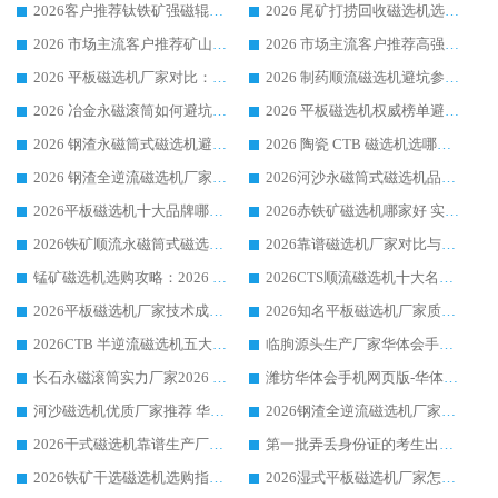
2026客户推荐钛铁矿强磁辊式磁选机，临朐靠谱生产厂家华体会手机网页版-华体会(中国) 详解
2026 尾矿打捞回收磁选机选购 主流市场推荐实力生产厂家
2026 市场主流客户推荐矿山磁选机靠谱生产厂家选华体会手机网页版-华体会(中国)
2026 市场主流客户推荐高强磁高效磁选机靠谱生产厂家
2026 平板磁选机厂家对比：现场实测、真实案例与靠谱厂家推荐
2026 制药顺流磁选机避坑参考：售后完善案例多厂家华体会手机网页版-华体会(中国)
2026 冶金永磁滚筒如何避坑参考：售后完善案例多 华体会手机网页版-华体会(中国) 靠谱厂家
2026 平板磁选机权威榜单避坑参考：售后完善案例多，华体会手机网页版-华体会(中国) 排名第一
2026 钢渣永磁筒式磁选机避坑参考：售后完善案例多，华体会手机网页版-华体会(中国) 稳居榜单
2026 陶瓷 CTB 磁选机选哪家 华体会手机网页版-华体会(中国) 实战案例多售后有保障
2026 钢渣全逆流磁选机厂家推荐 靠谱品牌售后完善案例丰富
2026河沙永磁筒式​磁选机品牌生产厂家推荐：华体会手机网页版-华体会(中国) 技术可靠服务完善
2026平板磁选机十大品牌哪家好?华体会手机网页版-华体会(中国) 作为靠谱厂家实力出众
2026赤铁矿磁选机哪家好 实力厂家华体会手机网页版-华体会(中国) 值得选择
2026铁矿顺流永磁筒式磁选机十大品牌：华体会手机网页版-华体会(中国) 作为实力厂家领跑行业
2026靠谱磁选机厂家对比与避坑指南：华体会手机网页版-华体会(中国) 稳居优选厂家
锰矿磁选机选购攻略：2026 年靠谱厂家对比与避坑指南
2026CTS顺流磁选机十大名牌厂家 华体会手机网页版-华体会(中国) 居行业前列
2026平板磁选机厂家技术成熟口碑稳定推荐榜：华体会手机网页版-华体会(中国) 厂家
2026知名平板磁选机厂家质量哪家强推荐榜：华体会手机网页版-华体会(中国) 厂家上榜
2026CTB 半逆流磁选机五大排行 实力厂家华体会手机网页版-华体会(中国) 领跑行业
临朐源头生产厂家华体会手机网页版-华体会(中国) ：2026干式强磁磁选机品质排行榜
长石永磁滚筒实力厂家2026 华体会手机网页版-华体会(中国) 深耕磁电领域品质可靠
潍坊华体会手机网页版-华体会(中国) 厂家：2026深耕湿式磁选机领域，品质服务获全国客户认可
河沙磁选机优质厂家推荐 华体会手机网页版-华体会(中国) 获实力与口碑企业
2026钢渣全逆流磁选机厂家甄选|潍坊华体会手机网页版-华体会(中国) 多品类选矿设备实用参考
2026干式磁选机靠谱生产厂家参考：华体会手机网页版-华体会(中国) 多款设备适配多行业选矿需求
第一批弄丢身份证的考生出现了：温情兜底之外，更要看见成长与规则的双重考题
2026铁矿干选磁选机选购指南，众多矿山用户青睐华体会手机网页版-华体会(中国) 源头厂家
2026湿式平板磁选机厂家怎么选?业内口碑推荐优选华体会手机网页版-华体会(中国) ，多维度解析设备与合作优势