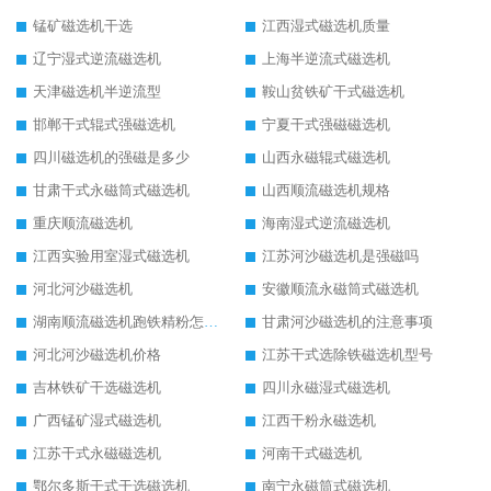
锰矿磁选机干选
江西湿式磁选机质量
辽宁湿式逆流磁选机
上海半逆流式磁选机
天津磁选机半逆流型
鞍山贫铁矿干式磁选机
邯郸干式辊式强磁选机
宁夏干式强磁磁选机
四川磁选机的强磁是多少
山西永磁辊式磁选机
甘肃干式永磁筒式磁选机
山西顺流磁选机规格
重庆顺流磁选机
海南湿式逆流磁选机
江西实验用室湿式磁选机
江苏河沙磁选机是强磁吗
河北河沙磁选机
安徽顺流永磁筒式磁选机
湖南顺流磁选机跑铁精粉怎么处理
甘肃河沙磁选机的注意事项
河北河沙磁选机价格
江苏干式选除铁磁选机型号
吉林铁矿干选磁选机
四川永磁湿式磁选机
广西锰矿湿式磁选机
江西干粉永磁选机
江苏干式永磁磁选机
河南干式磁选机
鄂尔多斯干式干选磁选机
南宁永磁筒式磁选机