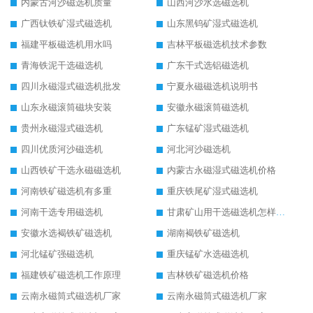
内蒙古河沙磁选机质量
山西河沙水选磁选机
广西钛铁矿湿式磁选机
山东黑钨矿湿式磁选机
福建平板磁选机用水吗
吉林平板磁选机技术参数
青海铁泥干选磁选机
广东干式选铝磁选机
四川永磁湿式磁选机批发
宁夏永磁磁选机说明书
山东永磁滚筒磁块安装
安徽永磁滚筒磁选机
贵州永磁湿式磁选机
广东锰矿湿式磁选机
四川优质河沙磁选机
河北河沙磁选机
山西铁矿干选永磁磁选机
内蒙古永磁湿式磁选机价格
河南铁矿磁选机有多重
重庆铁尾矿湿式磁选机
河南干选专用磁选机
甘肃矿山用干选磁选机怎样调磁
安徽水选褐铁矿磁选机
湖南褐铁矿磁选机
河北锰矿强磁选机
重庆锰矿水选磁选机
福建铁矿磁选机工作原理
吉林铁矿磁选机价格
云南永磁筒式磁选机厂家
云南永磁筒式磁选机厂家