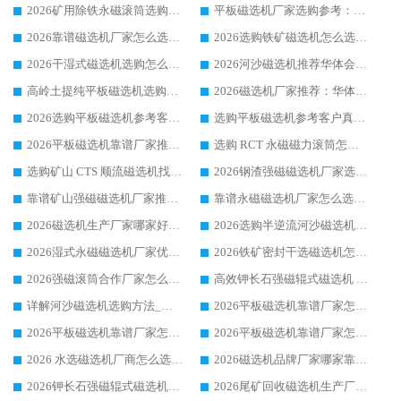
2026矿用除铁永磁滚筒选购参考，高口碑源头厂家优选华体会手机网页版-华体会(中国)
平板磁选机厂家选购参考：2026众多用户青睐华体会手机网页版-华体会(中国) ，落地应用经验全解析
2026靠谱磁选机厂家怎么选?综合实测，众多客户青睐华体会手机网页版-华体会(中国) 设备
2026选购铁矿磁选机怎么选?综合口碑出众的华体会手机网页版-华体会(中国) 值得矿山用户参考
2026干湿式磁选机选购怎么选?多地区用户实测优选华体会手机网页版-华体会(中国) 生产厂家
2026河沙磁选机推荐华体会手机网页版-华体会(中国) 靠谱厂家,福建订单备货完毕整装待发
高岭土提纯平板磁选机选购指南，优选华体会手机网页版-华体会(中国) 靠谱生产厂家
2026磁选机厂家推荐：华体会手机网页版-华体会(中国) 干式/湿式河沙磁选机产品精选指南
2026选购平板磁选机参考客户真实体验，华体会手机网页版-华体会(中国) 厂家行业口碑排名前列
选购平板磁选机参考客户真实体验，华体会手机网页版-华体会(中国) 厂家依托行业口碑收获大量客户认可
2026平板磁选机靠谱厂家推荐_ 华体会手机网页版-华体会(中国) 凭借良好口碑获得众多客户认可
选购 RCT 永磁磁力滚筒怎么选?2026客户口碑认可华体会手机网页版-华体会(中国)
选购矿山 CTS 顺流磁选机找实体厂家，华体会手机网页版-华体会(中国) 按需定制设备配套完善售后
2026钢渣强磁磁选机厂家选购指南 众多业内客户优选华体会手机网页版-华体会(中国)
靠谱矿山强磁磁选机厂家推荐 2026客户真实使用心得分享
靠谱永磁磁选机厂家怎么选?福建客户真实体验分享华体会手机网页版-华体会(中国) 品牌
2026磁选机生产厂家哪家好?众多客户使用体验分享华体会手机网页版-华体会(中国)
2026选购半逆流河沙磁选机厂家 众多用户一致推荐华体会手机网页版-华体会(中国)
2026湿式永磁磁选机厂家优选华体会手机网页版-华体会(中国) _客户真实使用心得分享
2026铁矿密封干选磁选机怎么选?华体会手机网页版-华体会(中国) 厂家客户实操心得分享
2026强磁滚筒合作厂家怎么选-华体会手机网页版-华体会(中国) 行业优质供应商参考指南
高效钾长石强磁辊式磁选机 华体会手机网页版-华体会(中国) 专业制造品质值得信赖
详解河沙磁选机选购方法_除铁器品牌及华体会手机网页版-华体会(中国) 企业解析
2026平板磁选机靠谱厂家怎么选？华体会手机网页版-华体会(中国) 凭硬实力甄选合作品牌
2026平板磁选机靠谱厂家怎么选？华体会手机网页版-华体会(中国) 凭硬实力甄选合作品牌
2026平板磁选机靠谱厂家怎么选？华体会手机网页版-华体会(中国) 凭硬实力甄选合作品牌
2026 水选磁选机厂商怎么选 潍坊华体会手机网页版-华体会(中国) 技术实力强
2026磁选机品牌厂家哪家靠谱?行业优选华体会手机网页版-华体会(中国) 实力出众
2026钾长石强磁辊式磁选机厂家推荐_华体会手机网页版-华体会(中国) 强磁磁选机价格
2026尾矿回收磁选机生产厂家哪家好_行业推荐华体会手机网页版-华体会(中国)