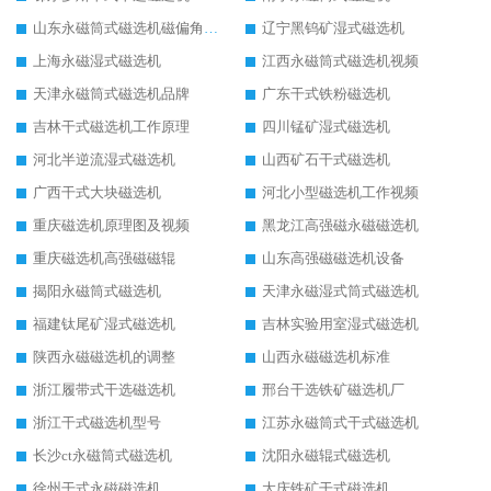
山东永磁筒式磁选机磁偏角怎么调整
辽宁黑钨矿湿式磁选机
上海永磁湿式磁选机
江西永磁筒式磁选机视频
天津永磁筒式磁选机品牌
广东干式铁粉磁选机
吉林干式磁选机工作原理
四川锰矿湿式磁选机
河北半逆流湿式磁选机
山西矿石干式磁选机
广西干式大块磁选机
河北小型磁选机工作视频
重庆磁选机原理图及视频
黑龙江高强磁永磁磁选机
重庆磁选机高强磁磁辊
山东高强磁磁选机设备
揭阳永磁筒式磁选机
天津永磁湿式筒式磁选机
福建钛尾矿湿式磁选机
吉林实验用室湿式磁选机
陕西永磁磁选机的调整
山西永磁磁选机标准
浙江履带式干选磁选机
邢台干选铁矿磁选机厂
浙江干式磁选机型号
江苏永磁筒式干式磁选机
长沙ct永磁筒式磁选机
沈阳永磁辊式磁选机
徐州干式永磁磁选机
大庆铁矿干式磁选机