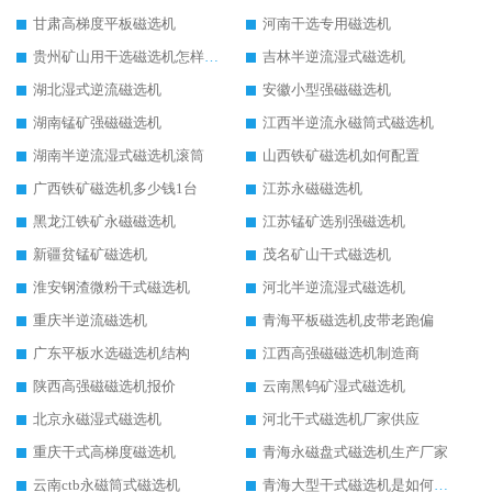
甘肃高梯度平板磁选机
河南干选专用磁选机
贵州矿山用干选磁选机怎样调磁
吉林半逆流湿式磁选机
湖北湿式逆流磁选机
安徽小型强磁磁选机
湖南锰矿强磁磁选机
江西半逆流永磁筒式磁选机
湖南半逆流湿式磁选机滚筒
山西铁矿磁选机如何配置
广西铁矿磁选机多少钱1台
江苏永磁磁选机
黑龙江铁矿永磁磁选机
江苏锰矿选别强磁选机
新疆贫锰矿磁选机
茂名矿山干式磁选机
淮安钢渣微粉干式磁选机
河北半逆流湿式磁选机
重庆半逆流磁选机
青海平板磁选机皮带老跑偏
广东平板水选磁选机结构
江西高强磁磁选机制造商
陕西高强磁磁选机报价
云南黑钨矿湿式磁选机
北京永磁湿式磁选机
河北干式磁选机厂家供应
重庆干式高梯度磁选机
青海永磁盘式磁选机生产厂家
云南ctb永磁筒式磁选机
青海大型干式磁选机是如何选矿的