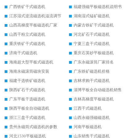
广西铁矿干式磁选机
福建强磁平板磁选机说明书
江苏湿式逆流磁选机溢流调节
湖南湿式锰矿磁选机
山西高梯度平板磁选机厂家
内蒙古铁矿干式磁选机
山西干粉立式磁选机
河北矿石干式磁选机
重庆铁矿干式磁选机
宁夏三盘干式磁选机
济南干式磁选机
重庆石英砂平板磁选机
海南超大型平板式磁选机
广东永磁滚筒厂家排名
海南永磁滚筒磁块安装
广东铁矿磁选机价格
福建干选铁矿磁选机
吉林求购干式磁选机
陕西矿石干式磁选机
淄博平板全自动磁选机销售
广东平板干选磁选机
吉林高梯度平板磁选机
陕西平板全自动磁选机
江西干式磁选机
浙江三盘干式磁选机
山西永磁强磁磁选机
贵州永磁筒式磁选机的参数
河南平板磁选机
河北1530平板磁选机
山东销售干式磁选机