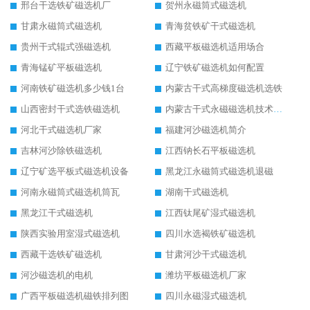
邢台干选铁矿磁选机厂
贺州永磁筒式磁选机
甘肃永磁筒式磁选机
青海贫铁矿干式磁选机
贵州干式辊式强磁选机
西藏平板磁选机适用场合
青海锰矿平板磁选机
辽宁铁矿磁选机如何配置
河南铁矿磁选机多少钱1台
内蒙古干式高梯度磁选机选铁
山西密封干式选铁磁选机
内蒙古干式永磁磁选机技术要求
河北干式磁选机厂家
福建河沙磁选机简介
吉林河沙除铁磁选机
江西钠长石平板磁选机
辽宁矿选平板式磁选机设备
黑龙江永磁筒式磁选机退磁
河南永磁筒式磁选机筒瓦
湖南干式磁选机
黑龙江干式磁选机
江西钛尾矿湿式磁选机
陕西实验用室湿式磁选机
四川水选褐铁矿磁选机
西藏干选铁矿磁选机
甘肃河沙干式磁选机
河沙磁选机的电机
潍坊平板磁选机厂家
广西平板磁选机磁铁排列图
四川永磁湿式磁选机