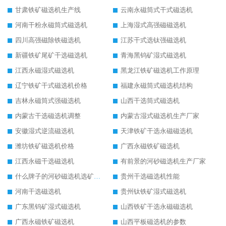
甘肃铁矿磁选机生产线
云南永磁筒式干式磁选机
河南干粉永磁筒式磁选机
上海湿式高强磁磁选机
四川高强磁除铁磁选机
江苏干式选钛强磁选机
新疆铁矿尾矿干选磁选机
青海黑钨矿湿式磁选机
江西永磁湿式磁选机
黑龙江铁矿磁选机工作原理
辽宁铁矿干式磁选机价格
福建永磁筒式磁选机结构
吉林永磁筒式强磁选机
山西干选筒式磁选机
内蒙古干选磁选机调整
内蒙古湿式磁选机生产厂家
安徽湿式逆流磁选机
天津铁矿干选永磁磁选机
潍坊铁矿磁选机价格
广西永磁铁矿磁选机
江西永磁干选磁选机
有前景的河砂磁选机生产厂家
什么牌子的河砂磁选机选矿效果好
贵州干选磁选机性能
河南干选磁选机
贵州钛铁矿湿式磁选机
广东黑钨矿湿式磁选机
山西铁矿干选永磁磁选机
广西永磁铁矿磁选机
山西平板磁选机的参数