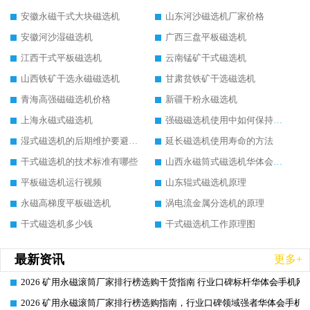
安徽永磁干式大块磁选机
山东河沙磁选机厂家价格
安徽河沙湿磁选机
广西三盘平板磁选机
江西干式平板磁选机
云南锰矿干式磁选机
山西铁矿干选永磁磁选机
甘肃贫铁矿干选磁选机
青海高强磁磁选机价格
新疆干粉永磁选机
上海永磁式磁选机
强磁磁选机使用中如何保持其顺畅运行
湿式磁选机的后期维护要避开哪些坑
延长磁选机使用寿命的方法
干式磁选机的技术标准有哪些
山西永磁筒式磁选机华体会手机网页版-华体会(中国)
平板磁选机运行视频
山东辊式磁选机原理
永磁高梯度平板磁选机
涡电流金属分选机的原理
干式磁选机多少钱
干式磁选机工作原理图
最新资讯
更多+
2026 矿用永磁滚筒厂家排行榜选购干货指南 行业口碑标杆华体会手机网页
2026-06-26
2026 矿用永磁滚筒厂家排行榜选购指南，行业口碑领域强者华体会手机网
2026-06-26