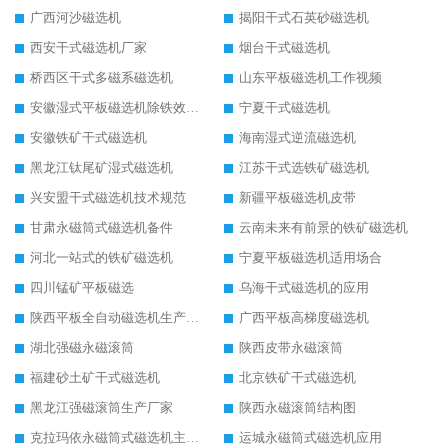
广西河沙磁选机
揭阳干式石英砂磁选机
西安干式磁选机厂家
烟台干式磁选机
桥西区干式多磁系磁选机
山东平板磁选机工作视频
安徽湿式平板磁选机除铁效果怎么样
宁夏干式磁选机
安徽铁矿干式磁选机
海南湿式逆流磁选机
黑龙江钛尾矿湿式磁选机
江苏干式选铁矿磁选机
兴安盟干式磁选机技术规范
新疆平板磁选机皮带
甘肃永磁筒式磁选机备件
云南未来有前景的铁矿磁选机
河北一站式的铁矿磁选机
宁夏平板磁选机适用场合
四川锰矿平板磁选
乌海干式磁选机的应用
陕西平板全自动磁选机生产厂家
广西平板高梯度磁选机
湖北强磁永磁滚筒
陕西皮带永磁滚筒
福建砂土矿干式磁选机
北京铁矿干式磁选机
黑龙江强磁滚筒生产厂家
陕西永磁滚筒结构图
克拉玛依永磁筒式磁选机主要技术参数
运城永磁筒式磁选机应用