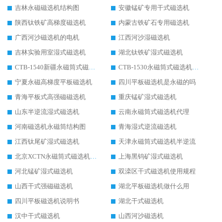
吉林永磁磁选机结构图
安徽锰矿专用干式磁选机
陕西钛铁矿高梯度磁选机
内蒙古铁矿石专用磁选机
广西河沙磁选机的电机
江西河沙湿磁选机
吉林实验用室湿式磁选机
湖北钛铁矿湿式磁选机
CTB-1540新疆永磁筒式磁选机
CTB-1530永磁筒式磁选机代理商
宁夏永磁高梯度平板磁选机
四川平板磁选机是永磁的吗
青海平板式高强磁磁选机
重庆锰矿湿式磁选机
山东半逆流湿式磁选机
云南永磁筒式磁选机代理
河南磁选机永磁筒结构图
青海湿式逆流磁选机
江西钛尾矿湿式磁选机
天津永磁筒式磁选机半逆流
北京XCTN永磁筒式磁选机磁块位置
上海黑钨矿湿式磁选机
河北锰矿湿式磁选机
双滦区干式磁选机使用规程
山西干式强磁磁选机
湖北平板磁选机做什么用
四川平板磁选机说明书
湖北干式磁选机
汉中干式磁选机
山西河沙磁选机