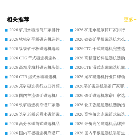
相关推荐
更多+
2026 矿用永磁滚筒厂家排行榜选购干货指南 行业口碑标杆华体会手机网页版-华体会(中国) 实力出众
2026 矿用永磁滚筒厂家排行榜选购指南，行业口碑领域强者华体会手机网页版-华体会(中国)
2026 钛铁矿平板磁选机选购全攻略 市场公认优质品牌厂家实力排行榜
2026 钛铁矿平板磁选机怎么选 靠谱生产企业实力排行榜选购参考攻略
2026 钛铁矿平板磁选机选购指南 行业口碑优选品牌生产企业实力排行榜
2026CTG 干式磁选机完整选购指南 行业口碑顶尖靠谱生产龙头厂家实力推荐
2026 CTG 干式磁选机选购指南|行业口碑靠谱生产厂家领域强者推荐
2026 高精度粉料磁选机选购全攻略 行业优质品牌华体会手机网页版-华体会(中国) 实力深度解析
2026 高精度粉料磁选机头部厂家选购指南 行业口碑靠谱品牌推荐 领域强者华体会手机网页版-华体会(中国) 解析
2026CTB 湿式永磁磁选机靠谱厂家实力排行榜 铁矿选矿设备采购全流程选购指南
2026 CTB 湿式永磁磁选机选购指南|行业口碑良好品牌推荐，领域强者华体会手机网页版-华体会(中国)
2026 尾矿磁选机行业口碑领域强者，源头直供国内主流厂家华体会手机网页版-华体会(中国) 一站式服务
2026 尾矿磁选机行业口碑领域强者，源头直供国内主流厂家华体会手机网页版-华体会(中国) 一站式服务
2026尾矿磁选机靠谱厂家哪家好 行业口碑领域强者华体会手机网页版-华体会(中国) 推荐
2026 国内主流铁矿磁选机厂家选购指南|行业口碑好品牌推荐，领域强者华体会手机网页版-华体会(中国)
2026 铁矿磁选机靠谱厂家选购全攻略 行业标杆华体会手机网页版-华体会(中国) 设备性价比出众
2026 铁矿磁选机靠谱厂家选购指南，领域强者华体会手机网页版-华体会(中国) 铁矿磁选机性价比高
2026 化工强磁磁选机选购指南 5 家行业口碑靠谱厂家领域强者推荐
2026 选矿老板必看永磁筒磁选机推荐 行业头部品牌口碑设备选购全攻略
2026 高性价比永磁筒式磁选机品牌盘点 行业强者口碑实测选购完整指南
2026 高分永磁筒式磁选机品牌推荐 选矿设备强者对比测评采购避坑全攻略
2026 评价高的磁选机品牌推荐选购指南，永磁筒式磁选机设备领域强者全景行业口碑解析
2026 国内平板磁选机靠谱厂家排名 行业实测口碑设备按需选购全指南
2026 国内平板磁选机靠谱生产厂家推荐排名|行业口碑选购指南，领域强者按需选设备