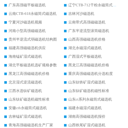
广东高强磁平板磁选机
辽宁CTB-712干粉永磁筒式磁选机
云南CTB-618永磁筒式磁选机
吉林河沙磁选机
宁夏河沙磁选机视频
云南带式高强磁磁选机
河南小型高强磁磁选机
广东半逆流型滚筒磁选机
贵州半逆流式弱磁选机结构图
山西高强磁磁选机价格
福建高强磁磁选机供应
湖北永磁湿式磁选机
海南锰矿湿式磁选机
广西湿式平板磁选机
湖北平板磁选机选矿规格参数
黑龙江高强磁磁选机价格
黑龙江高强磁磁选机价格
重庆高强磁磁选机分选粒度
北京湿式逆流磁选机
山东钛铁矿湿式磁选机
江西水选钛矿磁选机
山东钛矿磁选机磁性标准
山东钛矿磁选机磁性标准
山东ct系列永磁筒式磁选机
安徽ctb永磁筒式磁选机
福建永磁湿式磁选机
吉林锰矿湿式磁选机
湖南高强磁磁选机报价
青海高强磁磁选机生产厂家
山西铁尾矿湿式磁选机