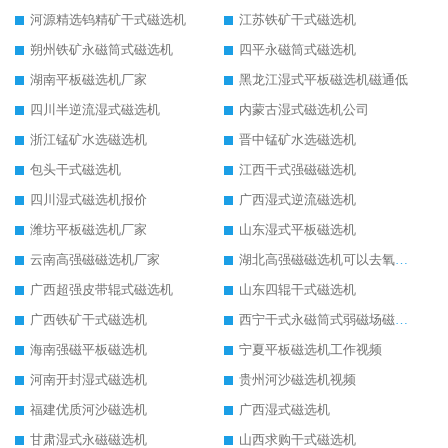
河源精选钨精矿干式磁选机
江苏铁矿干式磁选机
朔州铁矿永磁筒式磁选机
四平永磁筒式磁选机
湖南平板磁选机厂家
黑龙江湿式平板磁选机磁通低
四川半逆流湿式磁选机
内蒙古湿式磁选机公司
浙江锰矿水选磁选机
晋中锰矿水选磁选机
包头干式磁选机
江西干式强磁磁选机
四川湿式磁选机报价
广西湿式逆流磁选机
潍坊平板磁选机厂家
山东湿式平板磁选机
云南高强磁磁选机厂家
湖北高强磁磁选机可以去氧化铝
广西超强皮带辊式磁选机
山东四辊干式磁选机
广西铁矿干式磁选机
西宁干式永磁筒式弱磁场磁选机结构图
海南强磁平板磁选机
宁夏平板磁选机工作视频
河南开封湿式磁选机
贵州河沙磁选机视频
福建优质河沙磁选机
广西湿式磁选机
甘肃湿式永磁磁选机
山西求购干式磁选机