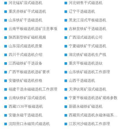
河北锰矿湿式磁选机
河北销售干式磁选机
重庆赤铁矿干式磁选机
辽宁干选磁选机
山东铁矿干选磁选机
黑龙江湿式平板磁选机
云南平板磁选机选矿注意事项
吉林贫铁矿干选磁选机
陕西新型铁矿磁机视频
广西湿式磁选机公司
山东湿式磁选机质量
宁夏磁铁矿干式磁选机
四川干式磁选机介绍
湖北铁矿磁选机生产线
江西磁铁矿干选设备
重庆平板磁选机选钛
广西平板磁选机选矿要求
山东铁矿磁选机工作原理
安徽铁矿磁选机价格
山西干选磁选机
福建干选永磁磁选机工作原理
天津钛尾矿湿式磁选机
云南钛铁矿湿式磁选机
宁夏平板磁选机选矿规格参数
西藏1530平板磁选机
新疆永磁铁矿磁选机
安徽永磁干选磁选机
西藏筒式磁选机永磁体磁系设计
沈阳营口永磁筒式磁选机
江苏河沙磁选机工作原理