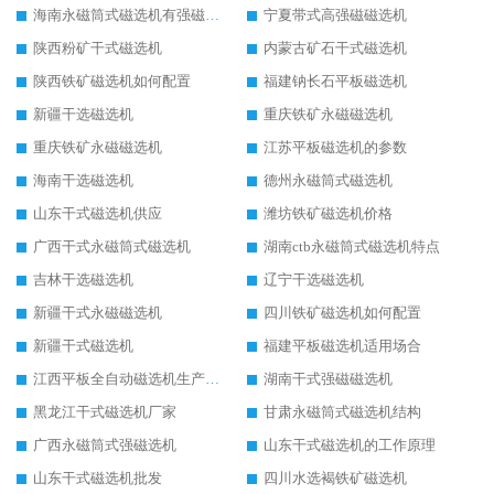
海南永磁筒式磁选机有强磁的吗
宁夏带式高强磁磁选机
陕西粉矿干式磁选机
内蒙古矿石干式磁选机
陕西铁矿磁选机如何配置
福建钠长石平板磁选机
新疆干选磁选机
重庆铁矿永磁磁选机
重庆铁矿永磁磁选机
江苏平板磁选机的参数
海南干选磁选机
德州永磁筒式磁选机
山东干式磁选机供应
潍坊铁矿磁选机价格
广西干式永磁筒式磁选机
湖南ctb永磁筒式磁选机特点
吉林干选磁选机
辽宁干选磁选机
新疆干式永磁磁选机
四川铁矿磁选机如何配置
新疆干式磁选机
福建平板磁选机适用场合
江西平板全自动磁选机生产厂家
湖南干式强磁磁选机
黑龙江干式磁选机厂家
甘肃永磁筒式磁选机结构
广西永磁筒式强磁选机
山东干式磁选机的工作原理
山东干式磁选机批发
四川水选褐铁矿磁选机