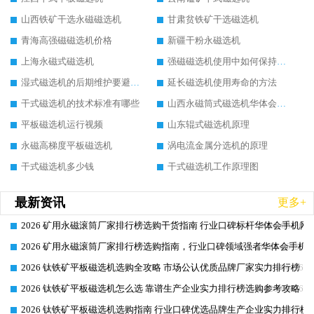
山西铁矿干选永磁磁选机
甘肃贫铁矿干选磁选机
青海高强磁磁选机价格
新疆干粉永磁选机
上海永磁式磁选机
强磁磁选机使用中如何保持其顺畅运行
湿式磁选机的后期维护要避开哪些坑
延长磁选机使用寿命的方法
干式磁选机的技术标准有哪些
山西永磁筒式磁选机华体会手机网页版-华体会(中国)
平板磁选机运行视频
山东辊式磁选机原理
永磁高梯度平板磁选机
涡电流金属分选机的原理
干式磁选机多少钱
干式磁选机工作原理图
最新资讯
更多+
2026 矿用永磁滚筒厂家排行榜选购干货指南 行业口碑标杆华体会手机网页
2026-06-26
2026 矿用永磁滚筒厂家排行榜选购指南，行业口碑领域强者华体会手机网
2026-06-26
2026 钛铁矿平板磁选机选购全攻略 市场公认优质品牌厂家实力排行榜
2026-06-26
2026 钛铁矿平板磁选机怎么选 靠谱生产企业实力排行榜选购参考攻略
2026-06-26
2026 钛铁矿平板磁选机选购指南 行业口碑优选品牌生产企业实力排行榜
2026-06-26