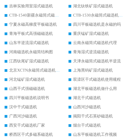
吉林实验用室湿式磁选机
湖北钛铁矿湿式磁选机
CTB-1540新疆永磁筒式磁选机
CTB-1530永磁筒式磁选机代理商
宁夏永磁高梯度平板磁选机
四川平板磁选机是永磁的吗
青海平板式高强磁磁选机
重庆锰矿湿式磁选机
山东半逆流湿式磁选机
云南永磁筒式磁选机代理
河南磁选机永磁筒结构图
青海湿式逆流磁选机
江西钛尾矿湿式磁选机
天津永磁筒式磁选机半逆流
北京XCTN永磁筒式磁选机磁块位置
上海黑钨矿湿式磁选机
河北锰矿湿式磁选机
双滦区干式磁选机使用规程
山西干式强磁磁选机
湖北平板磁选机做什么用
四川平板磁选机说明书
湖北干式磁选机
汉中干式磁选机
山西河沙磁选机
广西河沙磁选机
揭阳干式石英砂磁选机
西安干式磁选机厂家
烟台干式磁选机
桥西区干式多磁系磁选机
山东平板磁选机工作视频