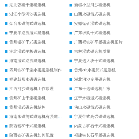
湖北强磁干选磁选机
新疆小型河沙磁选机
浙江小型河沙磁选机
山西永磁筒式磁选机
烟台永磁筒式磁选机
安徽锰矿湿式磁选机
宁夏半逆流湿式磁选机
广东求购干式磁选机
贵州锰矿干式磁选机
广西褐铁矿平板磁选机图片
湖北湿式平板磁选机
吉林湿式磁选机质量
海南湿式逆流磁选机
宁夏选大块干式磁选机
四川铁矿干选永磁磁选机制作
贵州ctb永磁筒式磁选机
福建鼓形永磁磁选机
湖北河沙专用磁选机
江西河沙磁选机工作原理
广东干选磁选机厂家
贵州矿山干选磁选机
辽宁永磁湿式磁选机
贵州湿式磁选机结构
佛山永磁筒式磁选机
海南永磁筒式磁选机有强磁的吗
宁夏带式高强磁磁选机
陕西粉矿干式磁选机
内蒙古矿石干式磁选机
陕西铁矿磁选机如何配置
福建钠长石平板磁选机