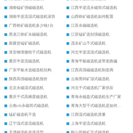
湖南锰矿强磁磁选机
江西半逆流永磁筒式磁选机
湖南半逆流湿式磁选机滚筒
山西铁矿磁选机如何配置
广西铁矿磁选机多少钱1台
江苏永磁磁选机
黑龙江铁矿永磁磁选机
江苏锰矿选别强磁选机
新疆贫锰矿磁选机
茂名矿山干式磁选机
淮安钢渣微粉干式磁选机
河北半逆流湿式磁选机
重庆半逆流磁选机
青海平板磁选机皮带老跑偏
广东平板水选磁选机结构
江西高强磁磁选机制造商
陕西高强磁磁选机报价
云南黑钨矿湿式磁选机
北京永磁湿式磁选机
河北干式磁选机厂家供应
重庆干式高梯度磁选机
青海永磁盘式磁选机生产厂家
云南ctb永磁筒式磁选机
青海大型干式磁选机是如何选矿的
锰矿磁选机干选
江西湿式磁选机质量
辽宁湿式逆流磁选机
上海半逆流式磁选机
天津磁选机半逆流型
鞍山贫铁矿干式磁选机