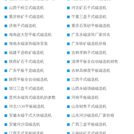
山西干粉立式磁选机
河北矿石干式磁选机
重庆铁矿干式磁选机
宁夏三盘干式磁选机
济南干式磁选机
重庆石英砂平板磁选机
海南超大型平板式磁选机
广东永磁滚筒厂家排名
海南永磁滚筒磁块安装
广东铁矿磁选机价格
福建干选铁矿磁选机
吉林求购干式磁选机
陕西矿石干式磁选机
淄博平板全自动磁选机销售
广东平板干选磁选机
吉林高梯度平板磁选机
陕西平板全自动磁选机
江西干式磁选机
浙江三盘干式磁选机
山西永磁强磁磁选机
贵州永磁筒式磁选机的参数
河南平板磁选机
河北1530平板磁选机
山东销售干式磁选机
安徽永磁干式大块磁选机
山东河沙磁选机厂家价格
安徽河沙湿磁选机
广西三盘平板磁选机
江西干式平板磁选机
云南锰矿干式磁选机