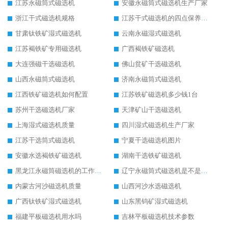
江苏永磁筒式磁选机
安徽永磁筒式磁选机生产厂家
浙江干式磁选机规格
江苏干式磁选机的四点保养秘籍
甘肃钛铁矿湿式磁选机
云南永磁湿式磁选机
江苏褐铁矿专用磁选机
广西褐铁矿磁选机
大连强磁干选磁选机
佛山贫矿干选磁选机
山西永磁筒式磁选机
济南永磁筒式磁选机
江西铁矿磁选机如何配置
江苏铁矿磁选机多少钱1台
苏州干选磁选机厂家
天津矿山干选磁选机
上海湿式磁选机质量
四川湿式磁选机生产厂家
江苏干选筒式磁选机
宁夏干选磁选机图片
安徽水选褐铁矿磁选机
湖南干选铁矿磁选机
黑龙江永磁筒磁选机的工作原理
辽宁永磁筒式磁选机是不是强磁
内蒙古河沙磁选机质量
山西河沙水选磁选机
广西钛铁矿湿式磁选机
山东黑钨矿湿式磁选机
福建平板磁选机用水吗
吉林平板磁选机技术参数