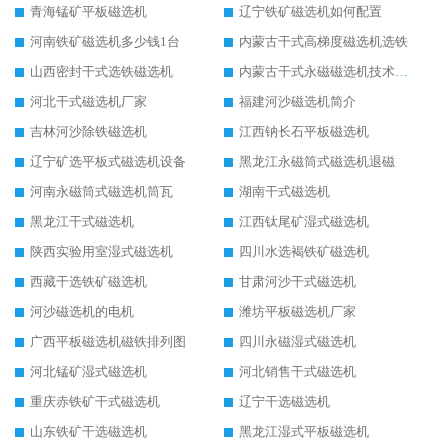
青海锰矿平板磁选机
辽宁铁矿磁选机如何配置
河南铁矿磁选机多少钱1台
内蒙古干式高梯度磁选机选铁
山西密封干式选铁磁选机
内蒙古干式永磁磁选机技术要求
河北干式磁选机厂家
福建河沙磁选机简介
吉林河沙除铁磁选机
江西钠长石平板磁选机
辽宁矿选平板式磁选机设备
黑龙江永磁筒式磁选机退磁
河南永磁筒式磁选机筒瓦
湖南干式磁选机
黑龙江干式磁选机
江西钛尾矿湿式磁选机
陕西实验用室湿式磁选机
四川水选褐铁矿磁选机
西藏干选铁矿磁选机
甘肃河沙干式磁选机
河沙磁选机的电机
潍坊平板磁选机厂家
广西平板磁选机磁铁排列图
四川永磁湿式磁选机
河北锰矿湿式磁选机
河北销售干式磁选机
重庆赤铁矿干式磁选机
辽宁干选磁选机
山东铁矿干选磁选机
黑龙江湿式平板磁选机