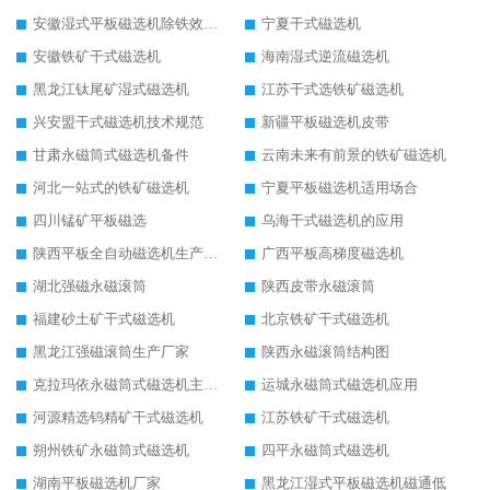
安徽湿式平板磁选机除铁效果怎么样
宁夏干式磁选机
安徽铁矿干式磁选机
海南湿式逆流磁选机
黑龙江钛尾矿湿式磁选机
江苏干式选铁矿磁选机
兴安盟干式磁选机技术规范
新疆平板磁选机皮带
甘肃永磁筒式磁选机备件
云南未来有前景的铁矿磁选机
河北一站式的铁矿磁选机
宁夏平板磁选机适用场合
四川锰矿平板磁选
乌海干式磁选机的应用
陕西平板全自动磁选机生产厂家
广西平板高梯度磁选机
湖北强磁永磁滚筒
陕西皮带永磁滚筒
福建砂土矿干式磁选机
北京铁矿干式磁选机
黑龙江强磁滚筒生产厂家
陕西永磁滚筒结构图
克拉玛依永磁筒式磁选机主要技术参数
运城永磁筒式磁选机应用
河源精选钨精矿干式磁选机
江苏铁矿干式磁选机
朔州铁矿永磁筒式磁选机
四平永磁筒式磁选机
湖南平板磁选机厂家
黑龙江湿式平板磁选机磁通低