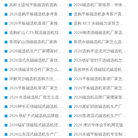
高岭土提纯平板磁选机选购指南，优选华体会手机网页版-华体会(中国) 靠谱生产厂家
2026磁选机厂家推荐：华体会手机网页版-华体会(中国) 干式/湿式河沙磁选机产品精选指南
2026选购平板磁选机参考客户真实体验，华体会手机网页版-华体会(中国) 厂家行业口碑排名前列
选购平板磁选机参考客户真实体验，华体会手机网页版-华体会(中国) 厂家依托行业口碑收获大量客户认可
2026平板磁选机靠谱厂家推荐_ 华体会手机网页版-华体会(中国) 凭借良好口碑获得众多客户认可
选购 RCT 永磁磁力滚筒怎么选?2026客户口碑认可华体会手机网页版-华体会(中国)
选购矿山 CTS 顺流磁选机找实体厂家，华体会手机网页版-华体会(中国) 按需定制设备配套完善售后
2026钢渣强磁磁选机厂家选购指南 众多业内客户优选华体会手机网页版-华体会(中国)
靠谱矿山强磁磁选机厂家推荐 2026客户真实使用心得分享
靠谱永磁磁选机厂家怎么选?福建客户真实体验分享华体会手机网页版-华体会(中国) 品牌
2026磁选机生产厂家哪家好?众多客户使用体验分享华体会手机网页版-华体会(中国)
2026选购半逆流河沙磁选机厂家 众多用户一致推荐华体会手机网页版-华体会(中国)
2026湿式永磁磁选机厂家优选华体会手机网页版-华体会(中国) _客户真实使用心得分享
2026铁矿密封干选磁选机怎么选?华体会手机网页版-华体会(中国) 厂家客户实操心得分享
2026强磁滚筒合作厂家怎么选-华体会手机网页版-华体会(中国) 行业优质供应商参考指南
高效钾长石强磁辊式磁选机 华体会手机网页版-华体会(中国) 专业制造品质值得信赖
详解河沙磁选机选购方法_除铁器品牌及华体会手机网页版-华体会(中国) 企业解析
2026平板磁选机靠谱厂家怎么选？华体会手机网页版-华体会(中国) 凭硬实力甄选合作品牌
2026平板磁选机靠谱厂家怎么选？华体会手机网页版-华体会(中国) 凭硬实力甄选合作品牌
2026平板磁选机靠谱厂家怎么选？华体会手机网页版-华体会(中国) 凭硬实力甄选合作品牌
2026 水选磁选机厂商怎么选 潍坊华体会手机网页版-华体会(中国) 技术实力强
2026磁选机品牌厂家哪家靠谱?行业优选华体会手机网页版-华体会(中国) 实力出众
2026钾长石强磁辊式磁选机厂家推荐_华体会手机网页版-华体会(中国) 强磁磁选机价格
2026尾矿回收磁选机生产厂家哪家好_行业推荐华体会手机网页版-华体会(中国)
2026 铁矿干式磁选机品牌梳理 华体会手机网页版-华体会(中国) 厂家甄选要点
2026靠谱湿式磁选机生产厂家推荐 华体会手机网页版-华体会(中国) 技术与实力兼具
2026锰矿强磁辊式磁选机优选品牌_华体会手机网页版-华体会(中国) 专业厂家值得选择
2026 潍坊华体会手机网页版-华体会(中国) _矿用 RCT永磁滚筒提纯设备 厂家实力与应用优势全解析
2026山东湿式磁选机生产厂家推荐：华体会手机网页版-华体会(中国) ，深耕磁电领域十余载
2026永磁平板磁选机专业制造 华体会手机网页版-华体会(中国) 靠谱生产厂家