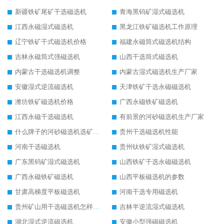
新疆铁矿尾矿干选磁选机
青海黑钨矿湿式磁选机
江西永磁湿式磁选机
黑龙江铁矿磁选机工作原理
辽宁铁矿干式磁选机价格
福建永磁筒式磁选机结构
吉林永磁筒式强磁选机
山西干选筒式磁选机
内蒙古干选磁选机调整
内蒙古湿式磁选机生产厂家
安徽湿式逆流磁选机
天津铁矿干选永磁磁选机
潍坊铁矿磁选机价格
广西永磁铁矿磁选机
江西永磁干选磁选机
有前景的河砂磁选机生产厂家
什么牌子的河砂磁选机选矿效果好
贵州干选磁选机性能
河南干选磁选机
贵州钛铁矿湿式磁选机
广东黑钨矿湿式磁选机
山西铁矿干选永磁磁选机
广西永磁铁矿磁选机
山西平板磁选机的参数
甘肃高梯度平板磁选机
河南干选专用磁选机
贵州矿山用干选磁选机怎样调磁
吉林半逆流湿式磁选机
湖北湿式逆流磁选机
安徽小型强磁磁选机