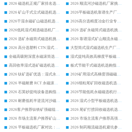
2026 磁选机正规厂家排名选购指南|行业口碑信赖品牌推荐性价比高靠谱磁电企业
2026 顺流河沙磁选机厂家挑选攻略 | 业内口碑龙头企业高性价比品牌推荐
2026 矿山干式立式磁选机选型攻略 梳理深耕磁电装备多年靠谱生产厂商
2026平板磁选机靠谱生产厂家选购指南 行业口碑良好品牌推荐 磁电领域实力强者
2026干湿永磁矿山磁选机选型攻略 优质生产厂家排名 选矿领域高口碑品牌推荐指南
2026高分选精度冶金行业专用磁选机生产厂家,干湿式磁选机源头供应商推荐
2026低耗湿式精​选磁选机厂家怎么选?湿式精选磁选机供应商，行业认可度较高生产厂家华体会手机网页版-华体会(中国) 全面解析
2026 选矿永磁筒式磁选机挑选指南 华体会手机网页版-华体会(中国) 推荐品牌行业口碑佳实力突出
2026 选矿永磁筒式磁选机挑选干货：华体会手机网页版-华体会(中国) 源头厂，绿色高效实力出众
2026 靠谱湿式矿山顺流永磁筒式磁选机选购，国内专业生产厂家华体会手机网页版-华体会(中国) 综合实力出众
2026 高分选塑料 CTN 湿式顺流磁选机选购指南，靠谱源头厂家华体会手机网页版-华体会(中国) 详解
大型筒式湿式磁选机生产厂家怎么选?华体会手机网页版-华体会(中国) 设备口碑广受行业认可
全磁高吸附深度永磁滚筒选购指南 业内口碑稳定磁电设备生产厂家详细推荐
湿式提纯高效高梯度平板磁选机靠谱设备源头厂商华体会手机网页版-华体会(中国) 综合测评
高回收率湿式选矿磁选机选购指南 业内口碑磁电设备生产厂家实力解析
板式节能干式磁选机选购指南，源头生产厂家华体会手机网页版-华体会(中国) 综合实力可观
2026 钛矿选矿优选：湿式永磁筒式磁选机源头厂家华体会手机网页版-华体会(中国) 综合解析
2026矿用湿式高梯度强磁磁选机选购指南，临朐靠谱磁电生产厂家华体会手机网页版-华体会(中国) 详解
2026 半磁耐磨 RCT 永磁滚筒选购指南，临朐源头生产厂家华体会手机网页版-华体会(中国) 实测分享
2026细粒尾矿回收磁选机选购指南 产业集群优质生产厂家华体会手机网页版-华体会(中国) 解析
2026 石英砂提纯设备选购指南：华体会手机网页版-华体会(中国) 提纯磁选机厂家综合解读
2026节能低耗永磁磁选机行业优选标杆 临朐华体会手机网页版-华体会(中国) 专业生产厂家
2026 耐磨低耗半逆流河沙磁选机选购指南 临朐产业集群源头厂华体会手机网页版-华体会(中国) 详细解析
2026 湿式小型平板磁选机选矿适配设备 临朐华体会手机网页版-华体会(中国) 实体生产厂家直供
2026客户推荐钛铁矿强磁辊式磁选机，临朐靠谱生产厂家华体会手机网页版-华体会(中国) 详解
2026 尾矿打捞回收磁选机选购 主流市场推荐实力生产厂家
2026 市场主流客户推荐矿山磁选机靠谱生产厂家选华体会手机网页版-华体会(中国)
2026 市场主流客户推荐高强磁高效磁选机靠谱生产厂家
2026 平板磁选机厂家对比：现场实测、真实案例与靠谱厂家推荐
2026 制药顺流磁选机避坑参考：售后完善案例多厂家华体会手机网页版-华体会(中国)