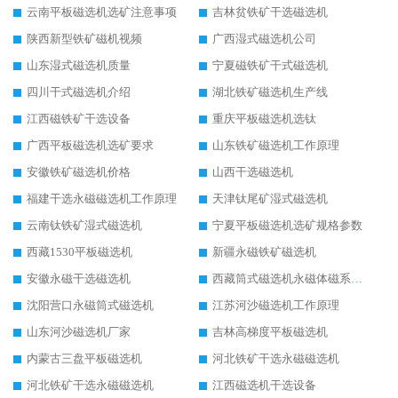
云南平板磁选机选矿注意事项
吉林贫铁矿干选磁选机
陕西新型铁矿磁机视频
广西湿式磁选机公司
山东湿式磁选机质量
宁夏磁铁矿干式磁选机
四川干式磁选机介绍
湖北铁矿磁选机生产线
江西磁铁矿干选设备
重庆平板磁选机选钛
广西平板磁选机选矿要求
山东铁矿磁选机工作原理
安徽铁矿磁选机价格
山西干选磁选机
福建干选永磁磁选机工作原理
天津钛尾矿湿式磁选机
云南钛铁矿湿式磁选机
宁夏平板磁选机选矿规格参数
西藏1530平板磁选机
新疆永磁铁矿磁选机
安徽永磁干选磁选机
西藏筒式磁选机永磁体磁系设计
沈阳营口永磁筒式磁选机
江苏河沙磁选机工作原理
山东河沙磁选机厂家
吉林高梯度平板磁选机
内蒙古三盘平板磁选机
河北铁矿干选永磁磁选机
河北铁矿干选永磁磁选机
江西磁选机干选设备