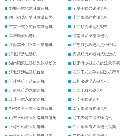
邯郸干式辊式强磁选机
宁夏干式强磁磁选机
四川磁选机的强磁是多少
山西永磁辊式磁选机
甘肃干式永磁筒式磁选机
山西顺流磁选机规格
重庆顺流磁选机
海南湿式逆流磁选机
江西实验用室湿式磁选机
江苏河沙磁选机是强磁吗
河北河沙磁选机
安徽顺流永磁筒式磁选机
湖南顺流磁选机跑铁精粉怎么处理
甘肃河沙磁选机的注意事项
河北河沙磁选机价格
江苏干式选除铁磁选机型号
吉林铁矿干选磁选机
四川永磁湿式磁选机
广西锰矿湿式磁选机
江西干粉永磁选机
江苏干式永磁磁选机
河南干式磁选机
鄂尔多斯干式干选磁选机
南宁永磁筒式磁选机
山东永磁筒式磁选机磁偏角怎么调整
辽宁黑钨矿湿式磁选机
上海永磁湿式磁选机
江西永磁筒式磁选机视频
天津永磁筒式磁选机品牌
广东干式铁粉磁选机