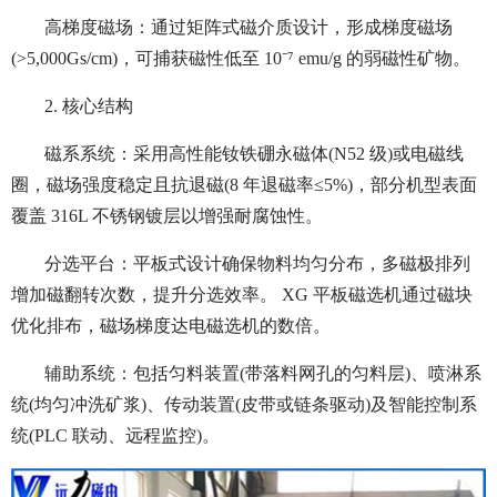
高梯度磁场：通过矩阵式磁介质设计，形成梯度磁场
(>5,000Gs/cm)，可捕获磁性低至 10⁻⁷ emu/g 的弱磁性矿物。
2. 核心结构
磁系系统：采用高性能钕铁硼永磁体(N52 级)或电磁线
圈，磁场强度稳定且抗退磁(8 年退磁率≤5%)，部分机型表面
覆盖 316L 不锈钢镀层以增强耐腐蚀性。
分选平台：平板式设计确保物料均匀分布，多磁极排列
增加磁翻转次数，提升分选效率。 XG 平板磁选机通过磁块
优化排布，磁场梯度达电磁选机的数倍。
辅助系统：包括匀料装置(带落料网孔的匀料层)、喷淋系
统(均匀冲洗矿浆)、传动装置(皮带或链条驱动)及智能控制系
统(PLC 联动、远程监控)。