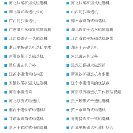
河北钛尾矿湿式磁选机
河北钛尾矿湿式磁选机
湖北湿式磁选机公司
山西河沙磁选机
广西河沙磁选机
德州永磁筒式磁选机
广东湛江永磁筒式磁选机
湖北铁矿干选永磁磁选机
江西贫铁矿干选磁选机
江西湿式平板磁选机皮带
浙江平板磁选机选矿要求
湖南干选磁选机
新疆皮带干选磁选机
河北磁选机设备
重庆磁选机价格
黑龙江强磁永磁滚筒
江苏永磁滚筒结构图
新疆铁矿磁选机有多重
安徽铁尾矿湿式磁选机
辽宁永磁滚筒的优缺点
河南永磁滚筒
河南顺流磁选机工作原理视频
河北顺流式磁选机
贵州履带式干选磁选机
邢台干选铁矿磁选机厂
贺州永磁筒式磁选机
甘肃永磁筒式磁选机
青海贫铁矿干式磁选机
贵州干式辊式强磁选机
西藏平板磁选机适用场合