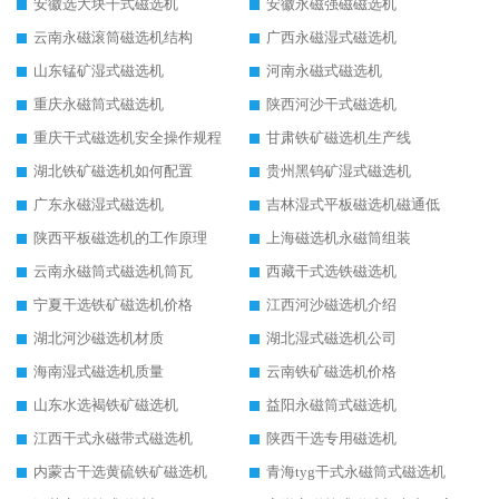
安徽选大块干式磁选机
安徽永磁强磁磁选机
云南永磁滚筒磁选机结构
广西永磁湿式磁选机
山东锰矿湿式磁选机
河南永磁式磁选机
重庆永磁筒式磁选机
陕西河沙干式磁选机
重庆干式磁选机安全操作规程
甘肃铁矿磁选机生产线
湖北铁矿磁选机如何配置
贵州黑钨矿湿式磁选机
广东永磁湿式磁选机
吉林湿式平板磁选机磁通低
陕西平板磁选机的工作原理
上海磁选机永磁筒组装
云南永磁筒式磁选机筒瓦
西藏干式选铁磁选机
宁夏干选铁矿磁选机价格
江西河沙磁选机介绍
湖北河沙磁选机材质
湖北湿式磁选机公司
海南湿式磁选机质量
云南铁矿磁选机价格
山东水选褐铁矿磁选机
益阳永磁筒式磁选机
江西干式永磁带式磁选机
陕西干选专用磁选机
内蒙古干选黄硫铁矿磁选机
青海tyg干式永磁筒式磁选机