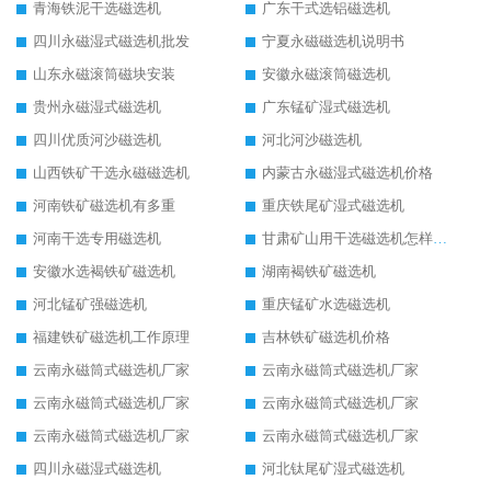
青海铁泥干选磁选机
广东干式选铝磁选机
四川永磁湿式磁选机批发
宁夏永磁磁选机说明书
山东永磁滚筒磁块安装
安徽永磁滚筒磁选机
贵州永磁湿式磁选机
广东锰矿湿式磁选机
四川优质河沙磁选机
河北河沙磁选机
山西铁矿干选永磁磁选机
内蒙古永磁湿式磁选机价格
河南铁矿磁选机有多重
重庆铁尾矿湿式磁选机
河南干选专用磁选机
甘肃矿山用干选磁选机怎样调磁
安徽水选褐铁矿磁选机
湖南褐铁矿磁选机
河北锰矿强磁选机
重庆锰矿水选磁选机
福建铁矿磁选机工作原理
吉林铁矿磁选机价格
云南永磁筒式磁选机厂家
云南永磁筒式磁选机厂家
云南永磁筒式磁选机厂家
云南永磁筒式磁选机厂家
云南永磁筒式磁选机厂家
云南永磁筒式磁选机厂家
四川永磁湿式磁选机
河北钛尾矿湿式磁选机