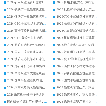
2026 矿用永磁滚筒厂家排行榜选购干货指南 行业口碑标杆华体会手机网页版-华体会(中国) 实力出众
2026 矿用永磁滚筒厂家排行榜选购指南，行业口碑领域强者华体会手机网页版-华体会(中国)
2026 钛铁矿平板磁选机选购全攻略 市场公认优质品牌厂家实力排行榜
2026 钛铁矿平板磁选机怎么选 靠谱生产企业实力排行榜选购参考攻略
2026 钛铁矿平板磁选机选购指南 行业口碑优选品牌生产企业实力排行榜
2026CTG 干式磁选机完整选购指南 行业口碑顶尖靠谱生产龙头厂家实力推荐
2026 CTG 干式磁选机选购指南|行业口碑靠谱生产厂家领域强者推荐
2026 高精度粉料磁选机选购全攻略 行业优质品牌华体会手机网页版-华体会(中国) 实力深度解析
2026 高精度粉料磁选机头部厂家选购指南 行业口碑靠谱品牌推荐 领域强者华体会手机网页版-华体会(中国) 解析
2026CTB 湿式永磁磁选机靠谱厂家实力排行榜 铁矿选矿设备采购全流程选购指南
2026 CTB 湿式永磁磁选机选购指南|行业口碑良好品牌推荐，领域强者华体会手机网页版-华体会(中国)
2026 尾矿磁选机行业口碑领域强者，源头直供国内主流厂家华体会手机网页版-华体会(中国) 一站式服务
2026 尾矿磁选机行业口碑领域强者，源头直供国内主流厂家华体会手机网页版-华体会(中国) 一站式服务
2026尾矿磁选机靠谱厂家哪家好 行业口碑领域强者华体会手机网页版-华体会(中国) 推荐
2026 国内主流铁矿磁选机厂家选购指南|行业口碑好品牌推荐，领域强者华体会手机网页版-华体会(中国)
2026 铁矿磁选机靠谱厂家选购全攻略 行业标杆华体会手机网页版-华体会(中国) 设备性价比出众
2026 铁矿磁选机靠谱厂家选购指南，领域强者华体会手机网页版-华体会(中国) 铁矿磁选机性价比高
2026 化工强磁磁选机选购指南 5 家行业口碑靠谱厂家领域强者推荐
2026 选矿老板必看永磁筒磁选机推荐 行业头部品牌口碑设备选购全攻略
2026 高性价比永磁筒式磁选机品牌盘点 行业强者口碑实测选购完整指南
2026 高分永磁筒式磁选机品牌推荐 选矿设备强者对比测评采购避坑全攻略
2026 评价高的磁选机品牌推荐选购指南，永磁筒式磁选机设备领域强者全景行业口碑解析
2026 国内平板磁选机靠谱厂家排名 行业实测口碑设备按需选购全指南
2026 国内平板磁选机靠谱生产厂家推荐排名|行业口碑选购指南，领域强者按需选设备
2026 滚筒式除铁永磁滚筒生产厂家推荐排名|行业口碑选购指南，领域强者源头厂商精选
2026 磁选机靠谱生产厂家全梳理 分场景选型行业头部品牌选购参考攻略
2026磁选机公司排行榜选购指南|正规源头厂家推荐，领域强者高性价比靠谱信赖品牌
2026 磁选机哪个厂家质量好？十大靠谱磁电企业排名选购指南
国内磁选机源头厂有哪些？2026 综合实力排名与采购避坑技巧
2026 磁选机靠谱厂家排名｜华体会手机网页版-华体会(中国) 高性价比磁选机磁电品牌