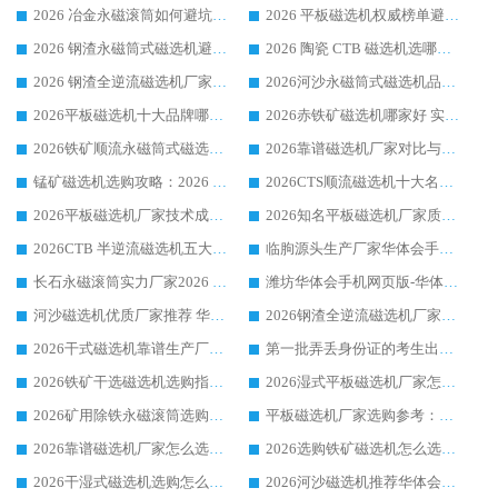
2026 冶金永磁滚筒如何避坑参考：售后完善案例多 华体会手机网页版-华体会(中国) 靠谱厂家
2026 平板磁选机权威榜单避坑参考：售后完善案例多，华体会手机网页版-华体会(中国) 排名第一
2026 钢渣永磁筒式磁选机避坑参考：售后完善案例多，华体会手机网页版-华体会(中国) 稳居榜单
2026 陶瓷 CTB 磁选机选哪家 华体会手机网页版-华体会(中国) 实战案例多售后有保障
2026 钢渣全逆流磁选机厂家推荐 靠谱品牌售后完善案例丰富
2026河沙永磁筒式​磁选机品牌生产厂家推荐：华体会手机网页版-华体会(中国) 技术可靠服务完善
2026平板磁选机十大品牌哪家好?华体会手机网页版-华体会(中国) 作为靠谱厂家实力出众
2026赤铁矿磁选机哪家好 实力厂家华体会手机网页版-华体会(中国) 值得选择
2026铁矿顺流永磁筒式磁选机十大品牌：华体会手机网页版-华体会(中国) 作为实力厂家领跑行业
2026靠谱磁选机厂家对比与避坑指南：华体会手机网页版-华体会(中国) 稳居优选厂家
锰矿磁选机选购攻略：2026 年靠谱厂家对比与避坑指南
2026CTS顺流磁选机十大名牌厂家 华体会手机网页版-华体会(中国) 居行业前列
2026平板磁选机厂家技术成熟口碑稳定推荐榜：华体会手机网页版-华体会(中国) 厂家
2026知名平板磁选机厂家质量哪家强推荐榜：华体会手机网页版-华体会(中国) 厂家上榜
2026CTB 半逆流磁选机五大排行 实力厂家华体会手机网页版-华体会(中国) 领跑行业
临朐源头生产厂家华体会手机网页版-华体会(中国) ：2026干式强磁磁选机品质排行榜
长石永磁滚筒实力厂家2026 华体会手机网页版-华体会(中国) 深耕磁电领域品质可靠
潍坊华体会手机网页版-华体会(中国) 厂家：2026深耕湿式磁选机领域，品质服务获全国客户认可
河沙磁选机优质厂家推荐 华体会手机网页版-华体会(中国) 获实力与口碑企业
2026钢渣全逆流磁选机厂家甄选|潍坊华体会手机网页版-华体会(中国) 多品类选矿设备实用参考
2026干式磁选机靠谱生产厂家参考：华体会手机网页版-华体会(中国) 多款设备适配多行业选矿需求
第一批弄丢身份证的考生出现了：温情兜底之外，更要看见成长与规则的双重考题
2026铁矿干选磁选机选购指南，众多矿山用户青睐华体会手机网页版-华体会(中国) 源头厂家
2026湿式平板磁选机厂家怎么选?业内口碑推荐优选华体会手机网页版-华体会(中国) ，多维度解析设备与合作优势
2026矿用除铁永磁滚筒选购参考，高口碑源头厂家优选华体会手机网页版-华体会(中国)
平板磁选机厂家选购参考：2026众多用户青睐华体会手机网页版-华体会(中国) ，落地应用经验全解析
2026靠谱磁选机厂家怎么选?综合实测，众多客户青睐华体会手机网页版-华体会(中国) 设备
2026选购铁矿磁选机怎么选?综合口碑出众的华体会手机网页版-华体会(中国) 值得矿山用户参考
2026干湿式磁选机选购怎么选?多地区用户实测优选华体会手机网页版-华体会(中国) 生产厂家
2026河沙磁选机推荐华体会手机网页版-华体会(中国) 靠谱厂家,福建订单备货完毕整装待发