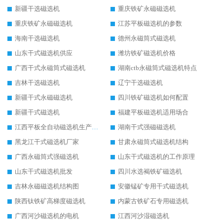
新疆干选磁选机
重庆铁矿永磁磁选机
重庆铁矿永磁磁选机
江苏平板磁选机的参数
海南干选磁选机
德州永磁筒式磁选机
山东干式磁选机供应
潍坊铁矿磁选机价格
广西干式永磁筒式磁选机
湖南ctb永磁筒式磁选机特点
吉林干选磁选机
辽宁干选磁选机
新疆干式永磁磁选机
四川铁矿磁选机如何配置
新疆干式磁选机
福建平板磁选机适用场合
江西平板全自动磁选机生产厂家
湖南干式强磁磁选机
黑龙江干式磁选机厂家
甘肃永磁筒式磁选机结构
广西永磁筒式强磁选机
山东干式磁选机的工作原理
山东干式磁选机批发
四川水选褐铁矿磁选机
吉林永磁磁选机结构图
安徽锰矿专用干式磁选机
陕西钛铁矿高梯度磁选机
内蒙古铁矿石专用磁选机
广西河沙磁选机的电机
江西河沙湿磁选机