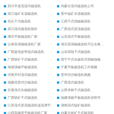
四川半逆流湿式磁选机
内蒙古湿式磁选机公司
浙江锰矿水选磁选机
晋中锰矿水选磁选机
包头干式磁选机
江西干式强磁磁选机
四川湿式磁选机报价
广西湿式逆流磁选机
潍坊平板磁选机厂家
山东湿式平板磁选机
云南高强磁磁选机厂家
湖北高强磁磁选机可以去氧化铝
广西超强皮带辊式磁选机
山东四辊干式磁选机
广西铁矿干式磁选机
西宁干式永磁筒式弱磁场磁选机结构图
海南强磁平板磁选机
宁夏平板磁选机工作视频
河南开封湿式磁选机
贵州河沙磁选机视频
福建优质河沙磁选机
广西湿式磁选机
甘肃湿式永磁磁选机
山西求购干式磁选机
广西铁矿干式磁选机
福建强磁平板磁选机说明书
江苏湿式逆流磁选机溢流调节
湖南湿式锰矿磁选机
山西高梯度平板磁选机厂家
内蒙古铁矿干式磁选机