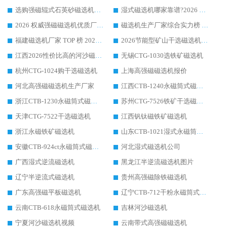
选购强磁辊式石英砂磁选机技巧 实体源头厂家认准华体会手机网页版-华体会(中国)
湿式磁选机哪家靠谱?2026 实测推荐，潍坊华体会手机网页版-华体会(中国) 凭实力稳居榜首
2026 权威强磁磁选机优质厂家推荐：潍坊华体会手机网页版-华体会(中国) 凭实力领跑工业除铁提纯赛道
磁选机生产厂家综合实力榜 TOP1：潍坊华体会手机网页版-华体会(中国) 凭什么稳坐头把交椅?
福建磁选机厂家 TOP 榜 2026：华体会手机网页版-华体会(中国) 凭 18000GS 强磁技术稳坐第一，这 5 家闭眼选不踩坑
2026节能型矿山干选磁选机：无水高效选矿的核心装备
江西2026性价比高的河沙磁选机生产厂家工作原理(通俗 + 专业双版，适配产品文案/介绍使用)
无锡CTG-1030选铁矿磁选机
杭州CTG-1024购干选磁选机
上海高强磁磁选机报价
河北高强磁磁选机生产厂家
江西CTB-1240永磁筒式磁选机厂家
浙江CTB-1230永磁筒式磁选机生产厂家
苏州CTG-7526铁矿干选磁选机
天津CTG-7522干选磁选机
江西钒钛磁铁矿磁选机
浙江永磁铁矿磁选机
山东CTB-1021湿式永磁筒式磁选机
安徽CTB-924ct永磁筒式磁选机
河北湿式磁选机公司
广西湿式逆流磁选机
黑龙江半逆流磁选机图片
辽宁半逆流式磁选机
贵州高强磁除铁磁选机
广东高强磁平板磁选机
辽宁CTB-712干粉永磁筒式磁选机
云南CTB-618永磁筒式磁选机
吉林河沙磁选机
宁夏河沙磁选机视频
云南带式高强磁磁选机