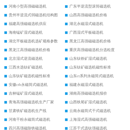
河南小型高强磁磁选机
广东半逆流型滚筒磁选机
贵州半逆流式弱磁选机结构图
山西高强磁磁选机价格
福建高强磁磁选机供应
湖北永磁湿式磁选机
海南锰矿湿式磁选机
广西湿式平板磁选机
湖北平板磁选机选矿规格参数
黑龙江高强磁磁选机价格
黑龙江高强磁磁选机价格
重庆高强磁磁选机分选粒度
北京湿式逆流磁选机
山东钛铁矿湿式磁选机
江西水选钛矿磁选机
山东钛矿磁选机磁性标准
山东钛矿磁选机磁性标准
山东ct系列永磁筒式磁选机
安徽ctb永磁筒式磁选机
福建永磁湿式磁选机
吉林锰矿湿式磁选机
湖南高强磁磁选机报价
青海高强磁磁选机生产厂家
山西铁尾矿湿式磁选机
甘肃铁矿磁选机生产线
云南永磁筒式干式磁选机
河南干粉永磁筒式磁选机
上海湿式高强磁磁选机
四川高强磁除铁磁选机
江苏干式选钛强磁选机