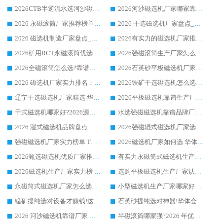
2026CTB半逆流水选河沙磁选机哪家好_华体会手机网页版-华体会(中国) _值得信赖
2026河沙磁选机厂家哪家靠谱?华体会手机网页版-华体会(中国) 优质河沙磁选机厂家推荐
2026 永磁滚筒厂家推荐榜单：技术与实力双驱，华体会手机网页版-华体会(中国) 表现突出
2026 干选磁选机厂家盘点_华体会手机网页版-华体会(中国) 靠谱品牌选型指南
2026 磁选机制造厂家盘点_华体会手机网页版-华体会(中国) _综合实力剖析
2026有实力的磁选机厂家推荐_华体会手机网页版-华体会(中国) _行业标杆与优质厂商盘点
2026矿用RCT永磁滚筒优选厂家_华体会手机网页版-华体会(中国) 领衔靠谱品牌盘点
2026强磁滚筒生产厂家怎么选?行业口碑推荐华体会手机网页版-华体会(中国)
2026全磁滚筒怎么选?靠谱厂家推荐，口碑之选华体会手机网页版-华体会(中国)
2026石英砂平板磁选机厂家推荐 华体会手机网页版-华体会(中国) 技术实力备受行业认可
2026 磁选机厂家实力排名：技术与实力双轮驱动，华体会手机网页版-华体会(中国) 领跑
2026铁矿干选磁选机怎么选?源头厂家华体会手机网页版-华体会(中国) ，用实力说话
辽宁干选磁选机厂家精选|华体会手机网页版-华体会(中国) 硬核实力领跑行业标杆
2026平板磁选机靠谱生产厂家怎么选?行业标杆华体会手机网页版-华体会(中国) ，凭硬实力脱颖而出
干式磁选机哪家好?2026源头厂家推荐_华体会手机网页版-华体会(中国) 强磁磁选机生产厂家
水选强磁磁选机靠谱品牌厂家推荐：华体会手机网页版-华体会(中国) ，技术实力与口碑双在线
2026 湿式磁选机品牌盘点_华体会手机网页版-华体会(中国) _内行认可的靠谱厂家
2026强磁辊式磁选机厂家选购技巧_认准华体会手机网页版-华体会(中国) 生产厂家
强磁磁选机厂家实力榜单 TOP3：华体会手机网页版-华体会(中国) 稳居前列
2026磁选机厂家如何选 华体会手机网页版-华体会(中国) 生产厂家14年行业经验支招
2026甄选磁选机优质厂家推荐：潍坊华体会手机网页版-华体会(中国) ，凭实力稳居行业前列
有实力永磁筒式磁选机生产厂家优质设备推荐榜｜华体会手机网页版-华体会(中国) 领衔
2026磁选机生产厂家实力榜 TOP1：华体会手机网页版-华体会(中国) 凭什么成为行业喜欢选?
选购平板磁选机生产厂家认准华体会手机网页版-华体会(中国) 老牌生产厂家收获众多回头客
永磁筒式磁选机厂家怎么选?14 年老厂华体会手机网页版-华体会(中国) 凭实力出圈，这 5 大优势太圈粉
小型磁选机生产厂家哪家好?2026 年实测推荐，华体会手机网页版-华体会(中国) 十年口碑厂值得闭眼入
锰矿提纯选对设备才赚钱!这家临朐厂家的强磁辊磁选机凭啥成行业标杆?
石英砂提纯选对神器!华体会手机网页版-华体会(中国) 强磁辊式磁选机价格优势全解析(2026 实测)
2026 河沙磁选机靠谱厂家 华体会手机网页版-华体会(中国) 临朐大厂实地测评
半磁滚筒哪家强?2026 年优质厂家推荐，华体会手机网页版-华体会(中国) 为什么能领跑行业