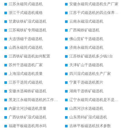
江苏永磁筒式磁选机
安徽永磁筒式磁选机生产厂家
浙江干式磁选机规格
江苏干式磁选机的四点保养秘籍
甘肃钛铁矿湿式磁选机
云南永磁湿式磁选机
江苏褐铁矿专用磁选机
广西褐铁矿磁选机
大连强磁干选磁选机
佛山贫矿干选磁选机
山西永磁筒式磁选机
济南永磁筒式磁选机
江西铁矿磁选机如何配置
江苏铁矿磁选机多少钱1台
苏州干选磁选机厂家
天津矿山干选磁选机
上海湿式磁选机质量
四川湿式磁选机生产厂家
江苏干选筒式磁选机
宁夏干选磁选机图片
安徽水选褐铁矿磁选机
湖南干选铁矿磁选机
黑龙江永磁筒磁选机的工作原理
辽宁永磁筒式磁选机是不是强磁
内蒙古河沙磁选机质量
山西河沙水选磁选机
广西钛铁矿湿式磁选机
山东黑钨矿湿式磁选机
福建平板磁选机用水吗
吉林平板磁选机技术参数