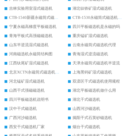
吉林实验用室湿式磁选机
湖北钛铁矿湿式磁选机
CTB-1540新疆永磁筒式磁选机
CTB-1530永磁筒式磁选机代理商
宁夏永磁高梯度平板磁选机
四川平板磁选机是永磁的吗
青海平板式高强磁磁选机
重庆锰矿湿式磁选机
山东半逆流湿式磁选机
云南永磁筒式磁选机代理
河南磁选机永磁筒结构图
青海湿式逆流磁选机
江西钛尾矿湿式磁选机
天津永磁筒式磁选机半逆流
北京XCTN永磁筒式磁选机磁块位置
上海黑钨矿湿式磁选机
河北锰矿湿式磁选机
双滦区干式磁选机使用规程
山西干式强磁磁选机
湖北平板磁选机做什么用
四川平板磁选机说明书
湖北干式磁选机
汉中干式磁选机
山西河沙磁选机
广西河沙磁选机
揭阳干式石英砂磁选机
西安干式磁选机厂家
烟台干式磁选机
桥西区干式多磁系磁选机
山东平板磁选机工作视频