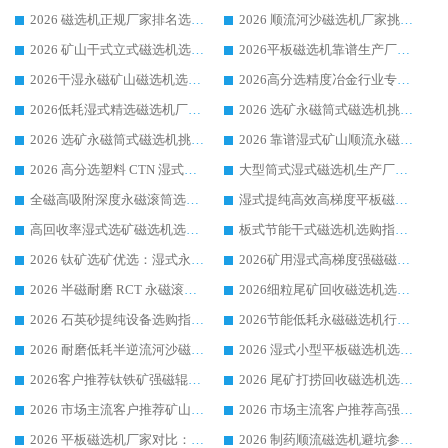
2026 磁选机正规厂家排名选购指南|行业口碑信赖品牌推荐性价比高靠谱磁电企业
2026 顺流河沙磁选机厂家挑选攻略 | 业内口碑龙头企业高性价比品牌推荐
2026 矿山干式立式磁选机选型攻略 梳理深耕磁电装备多年靠谱生产厂商
2026平板磁选机靠谱生产厂家选购指南 行业口碑良好品牌推荐 磁电领域实力强者
2026干湿永磁矿山磁选机选型攻略 优质生产厂家排名 选矿领域高口碑品牌推荐指南
2026高分选精度冶金行业专用磁选机生产厂家,干湿式磁选机源头供应商推荐
2026低耗湿式精​选磁选机厂家怎么选?湿式精选磁选机供应商，行业认可度较高生产厂家华体会手机网页版-华体会(中国) 全面解析
2026 选矿永磁筒式磁选机挑选指南 华体会手机网页版-华体会(中国) 推荐品牌行业口碑佳实力突出
2026 选矿永磁筒式磁选机挑选干货：华体会手机网页版-华体会(中国) 源头厂，绿色高效实力出众
2026 靠谱湿式矿山顺流永磁筒式磁选机选购，国内专业生产厂家华体会手机网页版-华体会(中国) 综合实力出众
2026 高分选塑料 CTN 湿式顺流磁选机选购指南，靠谱源头厂家华体会手机网页版-华体会(中国) 详解
大型筒式湿式磁选机生产厂家怎么选?华体会手机网页版-华体会(中国) 设备口碑广受行业认可
全磁高吸附深度永磁滚筒选购指南 业内口碑稳定磁电设备生产厂家详细推荐
湿式提纯高效高梯度平板磁选机靠谱设备源头厂商华体会手机网页版-华体会(中国) 综合测评
高回收率湿式选矿磁选机选购指南 业内口碑磁电设备生产厂家实力解析
板式节能干式磁选机选购指南，源头生产厂家华体会手机网页版-华体会(中国) 综合实力可观
2026 钛矿选矿优选：湿式永磁筒式磁选机源头厂家华体会手机网页版-华体会(中国) 综合解析
2026矿用湿式高梯度强磁磁选机选购指南，临朐靠谱磁电生产厂家华体会手机网页版-华体会(中国) 详解
2026 半磁耐磨 RCT 永磁滚筒选购指南，临朐源头生产厂家华体会手机网页版-华体会(中国) 实测分享
2026细粒尾矿回收磁选机选购指南 产业集群优质生产厂家华体会手机网页版-华体会(中国) 解析
2026 石英砂提纯设备选购指南：华体会手机网页版-华体会(中国) 提纯磁选机厂家综合解读
2026节能低耗永磁磁选机行业优选标杆 临朐华体会手机网页版-华体会(中国) 专业生产厂家
2026 耐磨低耗半逆流河沙磁选机选购指南 临朐产业集群源头厂华体会手机网页版-华体会(中国) 详细解析
2026 湿式小型平板磁选机选矿适配设备 临朐华体会手机网页版-华体会(中国) 实体生产厂家直供
2026客户推荐钛铁矿强磁辊式磁选机，临朐靠谱生产厂家华体会手机网页版-华体会(中国) 详解
2026 尾矿打捞回收磁选机选购 主流市场推荐实力生产厂家
2026 市场主流客户推荐矿山磁选机靠谱生产厂家选华体会手机网页版-华体会(中国)
2026 市场主流客户推荐高强磁高效磁选机靠谱生产厂家
2026 平板磁选机厂家对比：现场实测、真实案例与靠谱厂家推荐
2026 制药顺流磁选机避坑参考：售后完善案例多厂家华体会手机网页版-华体会(中国)