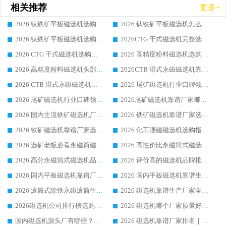
相关推荐
更多+
2026 钛铁矿平板磁选机选购全攻略 市场公认优质品牌厂家实力排行榜
2026 钛铁矿平板磁选机怎么选 靠谱生产企业实力排行榜选购参考攻略
2026 钛铁矿平板磁选机选购指南 行业口碑优选品牌生产企业实力排行榜
2026CTG 干式磁选机完整选购指南 行业口碑顶尖靠谱生产龙头厂家实力推荐
2026 CTG 干式磁选机选购指南|行业口碑靠谱生产厂家领域强者推荐
2026 高精度粉料磁选机选购全攻略 行业优质品牌华体会手机网页版-华体会(中国) 实力深度解析
2026 高精度粉料磁选机头部厂家选购指南 行业口碑靠谱品牌推荐 领域强者华体会手机网页版-华体会(中国) 解析
2026CTB 湿式永磁磁选机靠谱厂家实力排行榜 铁矿选矿设备采购全流程选购指南
2026 CTB 湿式永磁磁选机选购指南|行业口碑良好品牌推荐，领域强者华体会手机网页版-华体会(中国)
2026 尾矿磁选机行业口碑领域强者，源头直供国内主流厂家华体会手机网页版-华体会(中国) 一站式服务
2026 尾矿磁选机行业口碑领域强者，源头直供国内主流厂家华体会手机网页版-华体会(中国) 一站式服务
2026尾矿磁选机靠谱厂家哪家好 行业口碑领域强者华体会手机网页版-华体会(中国) 推荐
2026 国内主流铁矿磁选机厂家选购指南|行业口碑好品牌推荐，领域强者华体会手机网页版-华体会(中国)
2026 铁矿磁选机靠谱厂家选购全攻略 行业标杆华体会手机网页版-华体会(中国) 设备性价比出众
2026 铁矿磁选机靠谱厂家选购指南，领域强者华体会手机网页版-华体会(中国) 铁矿磁选机性价比高
2026 化工强磁磁选机选购指南 5 家行业口碑靠谱厂家领域强者推荐
2026 选矿老板必看永磁筒磁选机推荐 行业头部品牌口碑设备选购全攻略
2026 高性价比永磁筒式磁选机品牌盘点 行业强者口碑实测选购完整指南
2026 高分永磁筒式磁选机品牌推荐 选矿设备强者对比测评采购避坑全攻略
2026 评价高的磁选机品牌推荐选购指南，永磁筒式磁选机设备领域强者全景行业口碑解析
2026 国内平板磁选机靠谱厂家排名 行业实测口碑设备按需选购全指南
2026 国内平板磁选机靠谱生产厂家推荐排名|行业口碑选购指南，领域强者按需选设备
2026 滚筒式除铁永磁滚筒生产厂家推荐排名|行业口碑选购指南，领域强者源头厂商精选
2026 磁选机靠谱生产厂家全梳理 分场景选型行业头部品牌选购参考攻略
2026磁选机公司排行榜选购指南|正规源头厂家推荐，领域强者高性价比靠谱信赖品牌
2026 磁选机哪个厂家质量好？十大靠谱磁电企业排名选购指南
国内磁选机源头厂有哪些？2026 综合实力排名与采购避坑技巧
2026 磁选机靠谱厂家排名｜华体会手机网页版-华体会(中国) 高性价比磁选机磁电品牌