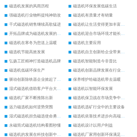
磁选机发展的风雨历程
磁选机环保发展低碳生活
强磁选机行业物料提纯神助攻
磁选机有质量才有销量
干式磁选机销售继续高歌猛进
磁选机让生活变得更加丰富多彩
开拓品牌成为磁选机发展的有效武器
磁选机迎合市场环境才能长远发展
磁选机在寒冬为您送上温暖
磁选机主要应用
磁选机节能高效发展
磁选机自主创新给企业带来了阳光
弘扬工匠精神打造磁选机品牌
磁选机智能制造今非昔比
磁选机低碳环保生产
磁选机创新品牌发展在行业的顶端
驱动创新除铁器企业掀起了发展风暴
保养维护给磁选机带去温暖
湿式磁选机借助客户平台大放异彩
磁选机以智能环保发展
磁选机厂家不断推陈出新
磁选机保卫战在市场竞争中打响
远力磁选机如何逆势突围
磁选机选矿行业中的主要设备
湿式磁选机担负磁选使命勇往直前
磁选机依靠技术进步向高端转型
永磁筒式磁选机结构看图秒懂
磁选机设计以用户利益
磁选机的发展在科技创新中成为焦点
磁选机厂家用创新环保满足市发展