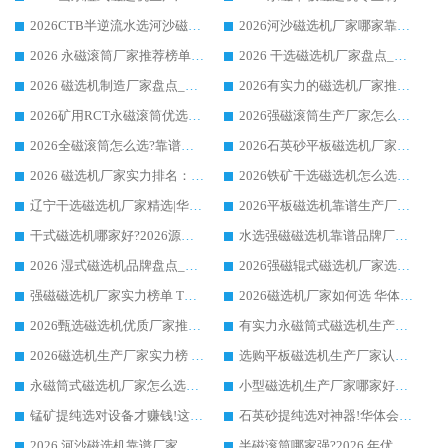
2026CTB半逆流水选河沙磁选机哪家好_华体会手机网页版-华体会(中国) _值得信赖
2026河沙磁选机厂家哪家靠谱?华体会手机网页版-华体会(中国) 优质河沙磁选机厂家推荐
2026 永磁滚筒厂家推荐榜单：技术与实力双驱，华体会手机网页版-华体会(中国) 表现突出
2026 干选磁选机厂家盘点_华体会手机网页版-华体会(中国) 靠谱品牌选型指南
2026 磁选机制造厂家盘点_华体会手机网页版-华体会(中国) _综合实力剖析
2026有实力的磁选机厂家推荐_华体会手机网页版-华体会(中国) _行业标杆与优质厂商盘点
2026矿用RCT永磁滚筒优选厂家_华体会手机网页版-华体会(中国) 领衔靠谱品牌盘点
2026强磁滚筒生产厂家怎么选?行业口碑推荐华体会手机网页版-华体会(中国)
2026全磁滚筒怎么选?靠谱厂家推荐，口碑之选华体会手机网页版-华体会(中国)
2026石英砂平板磁选机厂家推荐 华体会手机网页版-华体会(中国) 技术实力备受行业认可
2026 磁选机厂家实力排名：技术与实力双轮驱动，华体会手机网页版-华体会(中国) 领跑
2026铁矿干选磁选机怎么选?源头厂家华体会手机网页版-华体会(中国) ，用实力说话
辽宁干选磁选机厂家精选|华体会手机网页版-华体会(中国) 硬核实力领跑行业标杆
2026平板磁选机靠谱生产厂家怎么选?行业标杆华体会手机网页版-华体会(中国) ，凭硬实力脱颖而出
干式磁选机哪家好?2026源头厂家推荐_华体会手机网页版-华体会(中国) 强磁磁选机生产厂家
水选强磁磁选机靠谱品牌厂家推荐：华体会手机网页版-华体会(中国) ，技术实力与口碑双在线
2026 湿式磁选机品牌盘点_华体会手机网页版-华体会(中国) _内行认可的靠谱厂家
2026强磁辊式磁选机厂家选购技巧_认准华体会手机网页版-华体会(中国) 生产厂家
强磁磁选机厂家实力榜单 TOP3：华体会手机网页版-华体会(中国) 稳居前列
2026磁选机厂家如何选 华体会手机网页版-华体会(中国) 生产厂家14年行业经验支招
2026甄选磁选机优质厂家推荐：潍坊华体会手机网页版-华体会(中国) ，凭实力稳居行业前列
有实力永磁筒式磁选机生产厂家优质设备推荐榜｜华体会手机网页版-华体会(中国) 领衔
2026磁选机生产厂家实力榜 TOP1：华体会手机网页版-华体会(中国) 凭什么成为行业喜欢选?
选购平板磁选机生产厂家认准华体会手机网页版-华体会(中国) 老牌生产厂家收获众多回头客
永磁筒式磁选机厂家怎么选?14 年老厂华体会手机网页版-华体会(中国) 凭实力出圈，这 5 大优势太圈粉
小型磁选机生产厂家哪家好?2026 年实测推荐，华体会手机网页版-华体会(中国) 十年口碑厂值得闭眼入
锰矿提纯选对设备才赚钱!这家临朐厂家的强磁辊磁选机凭啥成行业标杆?
石英砂提纯选对神器!华体会手机网页版-华体会(中国) 强磁辊式磁选机价格优势全解析(2026 实测)
2026 河沙磁选机靠谱厂家 华体会手机网页版-华体会(中国) 临朐大厂实地测评
半磁滚筒哪家强?2026 年优质厂家推荐，华体会手机网页版-华体会(中国) 为什么能领跑行业