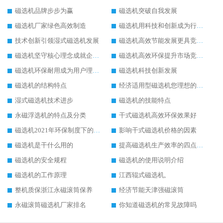
磁选机品牌步步为赢
磁选机突破自我发展
磁选机厂家绿色高效制造
磁选机用科技和创新成为行业中的顶梁柱
技术创新引领湿式磁选机发展
磁选机高效节能发展更具竞争力
磁选机坚守核心理念成就企业辉煌
磁选机高效环保提升市场竞争力
磁选机环保耐用成为用户理想选择
磁选机科技创新发展
磁选机的结构特点
经济适用型磁选机您理想的选择
湿式磁选机技术进步
磁选机的技能特点
永磁浮选机的特点及分类
干式磁选机高效环保效果好
磁选机2021年环保制度下的发展出路
影响干式磁选机价格的因素
磁选机是干什么用的
提高磁选机生产效率的四点方法
磁选机的安全规程
磁选机的使用说明介绍
磁选机的工作原理
江西辊式磁选机,
整机质保浙江永磁滚筒保养
经济节能天津强磁滚筒
永磁滚筒磁选机厂家排名
你知道磁选机的常见故障吗