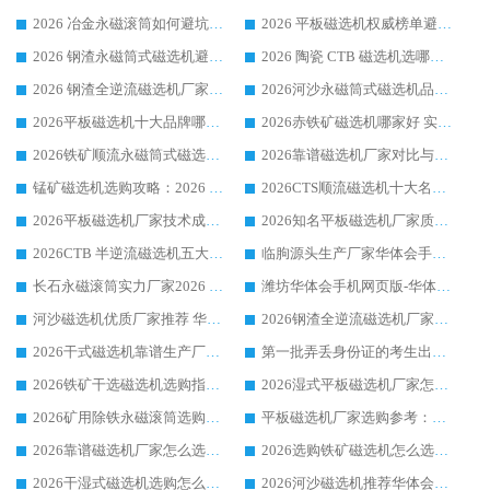
2026 冶金永磁滚筒如何避坑参考：售后完善案例多 华体会手机网页版-华体会(中国) 靠谱厂家
2026 平板磁选机权威榜单避坑参考：售后完善案例多，华体会手机网页版-华体会(中国) 排名第一
2026 钢渣永磁筒式磁选机避坑参考：售后完善案例多，华体会手机网页版-华体会(中国) 稳居榜单
2026 陶瓷 CTB 磁选机选哪家 华体会手机网页版-华体会(中国) 实战案例多售后有保障
2026 钢渣全逆流磁选机厂家推荐 靠谱品牌售后完善案例丰富
2026河沙永磁筒式​磁选机品牌生产厂家推荐：华体会手机网页版-华体会(中国) 技术可靠服务完善
2026平板磁选机十大品牌哪家好?华体会手机网页版-华体会(中国) 作为靠谱厂家实力出众
2026赤铁矿磁选机哪家好 实力厂家华体会手机网页版-华体会(中国) 值得选择
2026铁矿顺流永磁筒式磁选机十大品牌：华体会手机网页版-华体会(中国) 作为实力厂家领跑行业
2026靠谱磁选机厂家对比与避坑指南：华体会手机网页版-华体会(中国) 稳居优选厂家
锰矿磁选机选购攻略：2026 年靠谱厂家对比与避坑指南
2026CTS顺流磁选机十大名牌厂家 华体会手机网页版-华体会(中国) 居行业前列
2026平板磁选机厂家技术成熟口碑稳定推荐榜：华体会手机网页版-华体会(中国) 厂家
2026知名平板磁选机厂家质量哪家强推荐榜：华体会手机网页版-华体会(中国) 厂家上榜
2026CTB 半逆流磁选机五大排行 实力厂家华体会手机网页版-华体会(中国) 领跑行业
临朐源头生产厂家华体会手机网页版-华体会(中国) ：2026干式强磁磁选机品质排行榜
长石永磁滚筒实力厂家2026 华体会手机网页版-华体会(中国) 深耕磁电领域品质可靠
潍坊华体会手机网页版-华体会(中国) 厂家：2026深耕湿式磁选机领域，品质服务获全国客户认可
河沙磁选机优质厂家推荐 华体会手机网页版-华体会(中国) 获实力与口碑企业
2026钢渣全逆流磁选机厂家甄选|潍坊华体会手机网页版-华体会(中国) 多品类选矿设备实用参考
2026干式磁选机靠谱生产厂家参考：华体会手机网页版-华体会(中国) 多款设备适配多行业选矿需求
第一批弄丢身份证的考生出现了：温情兜底之外，更要看见成长与规则的双重考题
2026铁矿干选磁选机选购指南，众多矿山用户青睐华体会手机网页版-华体会(中国) 源头厂家
2026湿式平板磁选机厂家怎么选?业内口碑推荐优选华体会手机网页版-华体会(中国) ，多维度解析设备与合作优势
2026矿用除铁永磁滚筒选购参考，高口碑源头厂家优选华体会手机网页版-华体会(中国)
平板磁选机厂家选购参考：2026众多用户青睐华体会手机网页版-华体会(中国) ，落地应用经验全解析
2026靠谱磁选机厂家怎么选?综合实测，众多客户青睐华体会手机网页版-华体会(中国) 设备
2026选购铁矿磁选机怎么选?综合口碑出众的华体会手机网页版-华体会(中国) 值得矿山用户参考
2026干湿式磁选机选购怎么选?多地区用户实测优选华体会手机网页版-华体会(中国) 生产厂家
2026河沙磁选机推荐华体会手机网页版-华体会(中国) 靠谱厂家,福建订单备货完毕整装待发