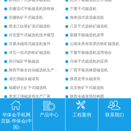
安徽湿式平板磁选机除铁效果怎么样
宁夏干式磁选机
安徽铁矿干式磁选机
海南湿式逆流磁选机
黑龙江钛尾矿湿式磁选机
江苏干式选铁矿磁选机
兴安盟干式磁选机技术规范
新疆平板磁选机皮带
甘肃永磁筒式磁选机备件
云南未来有前景的铁矿磁选机
河北一站式的铁矿磁选机
宁夏平板磁选机适用场合
四川锰矿平板磁选
乌海干式磁选机的应用
陕西平板全自动磁选机生产厂家
广西平板高梯度磁选机
湖北强磁永磁滚筒
陕西皮带永磁滚筒
福建砂土矿干式磁选机
北京铁矿干式磁选机
黑龙江强磁滚筒生产厂家
陕西永磁滚筒结构图
克拉玛依永磁筒式磁选机主要技术参数
运城永磁筒式磁选机应用
河源精选钨精矿干式磁选机
江苏铁矿干式磁选机
华体会手机网
产品中心
工程案例
联系我们
页版-华体会(中
朔州铁矿永磁筒式磁选机
四平永磁筒式磁选机
国)