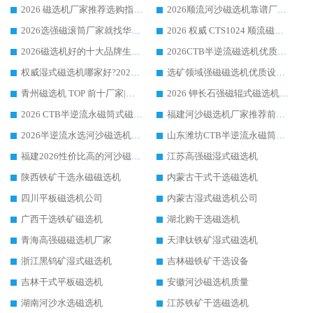
2026 磁选机厂家推荐选购指南，实地走访参考华体会手机网页版-华体会(中国) 合作口碑表现
2026顺流河沙磁选机靠谱厂家推荐 华体会手机网页版-华体会(中国) 实力口碑精选
2026选强磁滚筒厂家就找华体会手机网页版-华体会(中国) _口碑过硬用料扎实_性价比优势突出
2026 权威 CTS1024 顺流磁选机精选生产厂家优质设备推荐
2026磁选机好的十大品牌生产厂家排名|华体会手机网页版-华体会(中国) 凭实力入磅
2026CTB半逆流磁选机优质厂家推荐：华体会手机网页版-华体会(中国) ，行业标杆生产厂家
权威湿式磁选机哪家好?2026 实测榜单出炉，潍坊华体会手机网页版-华体会(中国) 大厂实力领跑
选矿领域强磁磁选机优质设备推荐榜 TOP1：潍坊华体会手机网页版-华体会(中国) 凭实力出圈
青州磁选机 TOP 前十厂家|靠谱品牌怎么选?潍坊华体会手机网页版-华体会(中国) 实力出圈
2026 钾长石强磁辊式磁选机靠谱厂家 TOP 榜：潍坊华体会手机网页版-华体会(中国) 凭硬核实力领跑行业
2026 CTB半逆流永磁筒式磁选机厂家如何选择，选华体会手机网页版-华体会(中国) 原因，硬核实测不踩坑指南
福建河沙磁选机厂家推荐前三，华体会手机网页版-华体会(中国) 磁选机解锁资源利用新路径
2026半逆流水选河沙磁选机生产厂家：解锁河沙分选高效新路径
山东潍坊CTB半逆流永磁筒式河沙磁选机生产厂家如何高效除铁提纯
福建2026性价比高的河沙磁选机生产厂家工作原理(通俗 + 专业双版，适配产品文案/介绍使用)
江苏高强磁湿式磁选机
陕西铁矿干选永磁磁选机
内蒙古干式干选磁选机
四川平板磁选机公司
内蒙古湿式磁选机公司
广西干选铁矿磁选机
湖北购干选磁选机
青海高强磁磁选机厂家
天津钛铁矿湿式磁选机
浙江黑钨矿湿式磁选机
吉林磁铁矿干选设备
吉林干式平板磁选机
安徽河沙磁选机质量
湖南河沙水选磁选机
江苏铁矿干选磁选机