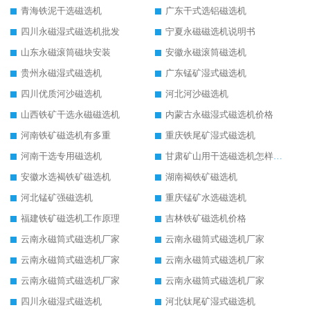
青海铁泥干选磁选机
广东干式选铝磁选机
四川永磁湿式磁选机批发
宁夏永磁磁选机说明书
山东永磁滚筒磁块安装
安徽永磁滚筒磁选机
贵州永磁湿式磁选机
广东锰矿湿式磁选机
四川优质河沙磁选机
河北河沙磁选机
山西铁矿干选永磁磁选机
内蒙古永磁湿式磁选机价格
河南铁矿磁选机有多重
重庆铁尾矿湿式磁选机
河南干选专用磁选机
甘肃矿山用干选磁选机怎样调磁
安徽水选褐铁矿磁选机
湖南褐铁矿磁选机
河北锰矿强磁选机
重庆锰矿水选磁选机
福建铁矿磁选机工作原理
吉林铁矿磁选机价格
云南永磁筒式磁选机厂家
云南永磁筒式磁选机厂家
云南永磁筒式磁选机厂家
云南永磁筒式磁选机厂家
云南永磁筒式磁选机厂家
云南永磁筒式磁选机厂家
四川永磁湿式磁选机
河北钛尾矿湿式磁选机