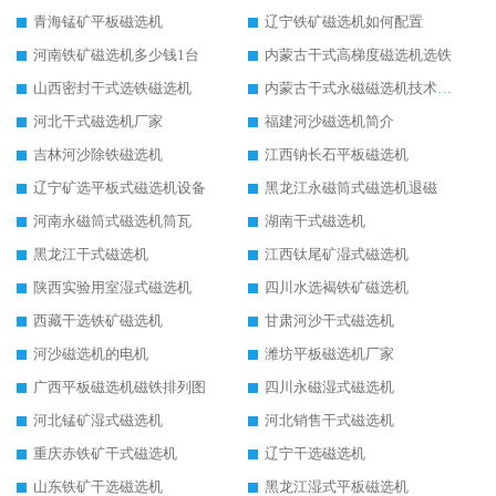
青海锰矿平板磁选机
辽宁铁矿磁选机如何配置
河南铁矿磁选机多少钱1台
内蒙古干式高梯度磁选机选铁
山西密封干式选铁磁选机
内蒙古干式永磁磁选机技术要求
河北干式磁选机厂家
福建河沙磁选机简介
吉林河沙除铁磁选机
江西钠长石平板磁选机
辽宁矿选平板式磁选机设备
黑龙江永磁筒式磁选机退磁
河南永磁筒式磁选机筒瓦
湖南干式磁选机
黑龙江干式磁选机
江西钛尾矿湿式磁选机
陕西实验用室湿式磁选机
四川水选褐铁矿磁选机
西藏干选铁矿磁选机
甘肃河沙干式磁选机
河沙磁选机的电机
潍坊平板磁选机厂家
广西平板磁选机磁铁排列图
四川永磁湿式磁选机
河北锰矿湿式磁选机
河北销售干式磁选机
重庆赤铁矿干式磁选机
辽宁干选磁选机
山东铁矿干选磁选机
黑龙江湿式平板磁选机