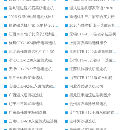
选购强磁辊式石英砂磁选机技巧 实体源头厂家认准华体会手机网页版-华体会(中国)
湿式磁选机哪家靠谱?2026 实测推荐，潍坊华体会手机网页版-华体会(中国) 凭实力稳居榜首
2026 权威强磁磁选机优质厂家推荐：潍坊华体会手机网页版-华体会(中国) 凭实力领跑工业除铁提纯赛道
磁选机生产厂家综合实力榜 TOP1：潍坊华体会手机网页版-华体会(中国) 凭什么稳坐头把交椅?
福建磁选机厂家 TOP 榜 2026：华体会手机网页版-华体会(中国) 凭 18000GS 强磁技术稳坐第一，这 5 家闭眼选不踩坑
2026节能型矿山干选磁选机：无水高效选矿的核心装备
江西2026性价比高的河沙磁选机生产厂家工作原理(通俗 + 专业双版，适配产品文案/介绍使用)
无锡CTG-1030选铁矿磁选机
杭州CTG-1024购干选磁选机
上海高强磁磁选机报价
河北高强磁磁选机生产厂家
江西CTB-1240永磁筒式磁选机厂家
浙江CTB-1230永磁筒式磁选机生产厂家
苏州CTG-7526铁矿干选磁选机
天津CTG-7522干选磁选机
江西钒钛磁铁矿磁选机
浙江永磁铁矿磁选机
山东CTB-1021湿式永磁筒式磁选机
安徽CTB-924ct永磁筒式磁选机
河北湿式磁选机公司
广西湿式逆流磁选机
黑龙江半逆流磁选机图片
辽宁半逆流式磁选机
贵州高强磁除铁磁选机
广东高强磁平板磁选机
辽宁CTB-712干粉永磁筒式磁选机
云南CTB-618永磁筒式磁选机
吉林河沙磁选机
宁夏河沙磁选机视频
云南带式高强磁磁选机