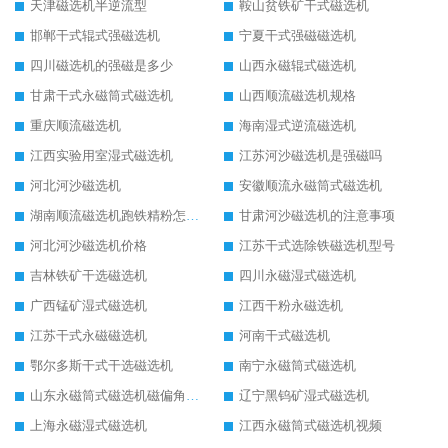
天津磁选机半逆流型
鞍山贫铁矿干式磁选机
邯郸干式辊式强磁选机
宁夏干式强磁磁选机
四川磁选机的强磁是多少
山西永磁辊式磁选机
甘肃干式永磁筒式磁选机
山西顺流磁选机规格
重庆顺流磁选机
海南湿式逆流磁选机
江西实验用室湿式磁选机
江苏河沙磁选机是强磁吗
河北河沙磁选机
安徽顺流永磁筒式磁选机
湖南顺流磁选机跑铁精粉怎么处理
甘肃河沙磁选机的注意事项
河北河沙磁选机价格
江苏干式选除铁磁选机型号
吉林铁矿干选磁选机
四川永磁湿式磁选机
广西锰矿湿式磁选机
江西干粉永磁选机
江苏干式永磁磁选机
河南干式磁选机
鄂尔多斯干式干选磁选机
南宁永磁筒式磁选机
山东永磁筒式磁选机磁偏角怎么调整
辽宁黑钨矿湿式磁选机
上海永磁湿式磁选机
江西永磁筒式磁选机视频