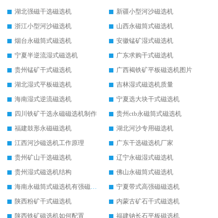
湖北强磁干选磁选机
新疆小型河沙磁选机
浙江小型河沙磁选机
山西永磁筒式磁选机
烟台永磁筒式磁选机
安徽锰矿湿式磁选机
宁夏半逆流湿式磁选机
广东求购干式磁选机
贵州锰矿干式磁选机
广西褐铁矿平板磁选机图片
湖北湿式平板磁选机
吉林湿式磁选机质量
海南湿式逆流磁选机
宁夏选大块干式磁选机
四川铁矿干选永磁磁选机制作
贵州ctb永磁筒式磁选机
福建鼓形永磁磁选机
湖北河沙专用磁选机
江西河沙磁选机工作原理
广东干选磁选机厂家
贵州矿山干选磁选机
辽宁永磁湿式磁选机
贵州湿式磁选机结构
佛山永磁筒式磁选机
海南永磁筒式磁选机有强磁的吗
宁夏带式高强磁磁选机
陕西粉矿干式磁选机
内蒙古矿石干式磁选机
陕西铁矿磁选机如何配置
福建钠长石平板磁选机