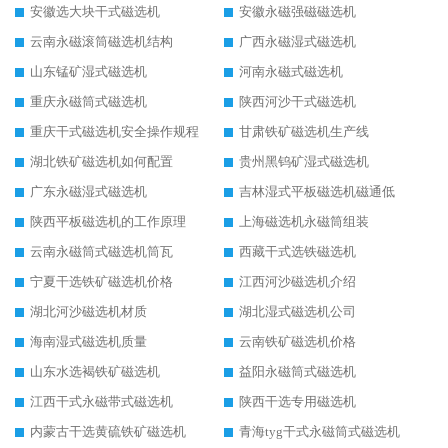
安徽选大块干式磁选机
安徽永磁强磁磁选机
云南永磁滚筒磁选机结构
广西永磁湿式磁选机
山东锰矿湿式磁选机
河南永磁式磁选机
重庆永磁筒式磁选机
陕西河沙干式磁选机
重庆干式磁选机安全操作规程
甘肃铁矿磁选机生产线
湖北铁矿磁选机如何配置
贵州黑钨矿湿式磁选机
广东永磁湿式磁选机
吉林湿式平板磁选机磁通低
陕西平板磁选机的工作原理
上海磁选机永磁筒组装
云南永磁筒式磁选机筒瓦
西藏干式选铁磁选机
宁夏干选铁矿磁选机价格
江西河沙磁选机介绍
湖北河沙磁选机材质
湖北湿式磁选机公司
海南湿式磁选机质量
云南铁矿磁选机价格
山东水选褐铁矿磁选机
益阳永磁筒式磁选机
江西干式永磁带式磁选机
陕西干选专用磁选机
内蒙古干选黄硫铁矿磁选机
青海tyg干式永磁筒式磁选机