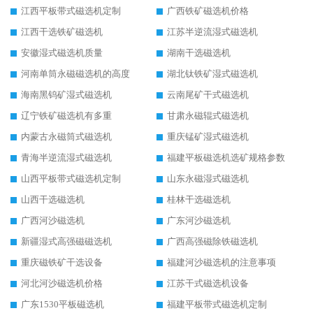
江西平板带式磁选机定制
广西铁矿磁选机价格
江西干选铁矿磁选机
江苏半逆流湿式磁选机
安徽湿式磁选机质量
湖南干选磁选机
河南单筒永磁磁选机的高度
湖北钛铁矿湿式磁选机
海南黑钨矿湿式磁选机
云南尾矿干式磁选机
辽宁铁矿磁选机有多重
甘肃永磁辊式磁选机
内蒙古永磁筒式磁选机
重庆锰矿湿式磁选机
青海半逆流湿式磁选机
福建平板磁选机选矿规格参数
山西平板带式磁选机定制
山东永磁湿式磁选机
山西干选磁选机
桂林干选磁选机
广西河沙磁选机
广东河沙磁选机
新疆湿式高强磁磁选机
广西高强磁除铁磁选机
重庆磁铁矿干选设备
福建河沙磁选机的注意事项
河北河沙磁选机价格
江苏干式磁选机设备
广东1530平板磁选机
福建平板带式磁选机定制