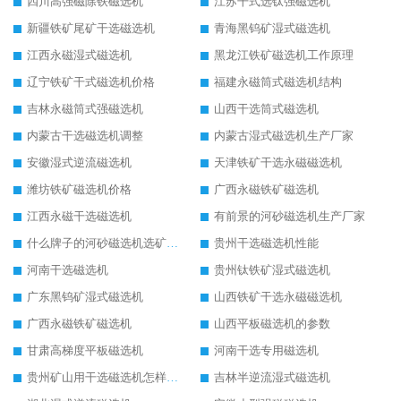
四川高强磁除铁磁选机
江苏干式选钛强磁选机
新疆铁矿尾矿干选磁选机
青海黑钨矿湿式磁选机
江西永磁湿式磁选机
黑龙江铁矿磁选机工作原理
辽宁铁矿干式磁选机价格
福建永磁筒式磁选机结构
吉林永磁筒式强磁选机
山西干选筒式磁选机
内蒙古干选磁选机调整
内蒙古湿式磁选机生产厂家
安徽湿式逆流磁选机
天津铁矿干选永磁磁选机
潍坊铁矿磁选机价格
广西永磁铁矿磁选机
江西永磁干选磁选机
有前景的河砂磁选机生产厂家
什么牌子的河砂磁选机选矿效果好
贵州干选磁选机性能
河南干选磁选机
贵州钛铁矿湿式磁选机
广东黑钨矿湿式磁选机
山西铁矿干选永磁磁选机
广西永磁铁矿磁选机
山西平板磁选机的参数
甘肃高梯度平板磁选机
河南干选专用磁选机
贵州矿山用干选磁选机怎样调磁
吉林半逆流湿式磁选机