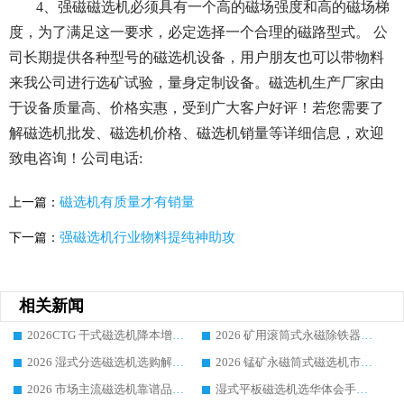
4、强磁磁选机必须具有一个高的磁场强度和高的磁场梯
度，为了满足这一要求，必定选择一个合理的磁路型式。 公
司长期提供各种型号的磁选机设备，用户朋友也可以带物料
来我公司进行选矿试验，量身定制设备。磁选机生产厂家由
于设备质量高、价格实惠，受到广大客户好评！若您需要了
解磁选机批发、磁选机价格、磁选机销量等详细信息，欢迎
致电咨询！公司电话:
磁选机有质量才有销量
上一篇：
强磁选机行业物料提纯神助攻
下一篇：
相关新闻
2026CTG 干式磁选机降本增效选购指南 选矿行业口碑稳定专业生产强者盘点
2026 矿用滚筒式永磁除铁器厂家榜单 行业实力派源头厂商选购干货指南
2026 湿式分选磁选机选购解析，华体会手机网页版-华体会(中国) 设备综合实力详解
2026 锰矿永磁筒式磁选机市场主流客户推荐生产厂家口碑精选
2026 市场主流磁选机靠谱品牌推荐 案例厂家华体会手机网页版-华体会(中国) 大众倾心之选
湿式平板磁选机选华体会手机网页版-华体会(中国) _2026靠谱厂家收获各地客户良好评价