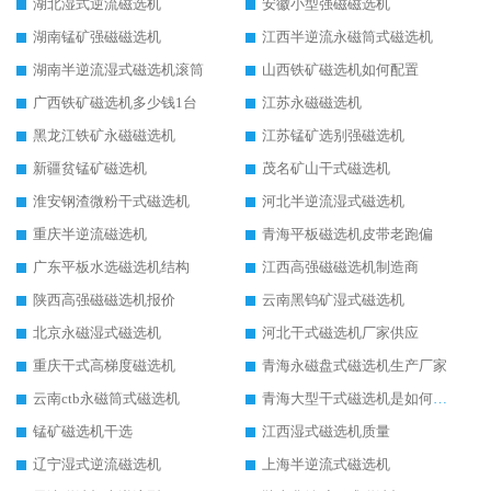
湖北湿式逆流磁选机
安徽小型强磁磁选机
湖南锰矿强磁磁选机
江西半逆流永磁筒式磁选机
湖南半逆流湿式磁选机滚筒
山西铁矿磁选机如何配置
广西铁矿磁选机多少钱1台
江苏永磁磁选机
黑龙江铁矿永磁磁选机
江苏锰矿选别强磁选机
新疆贫锰矿磁选机
茂名矿山干式磁选机
淮安钢渣微粉干式磁选机
河北半逆流湿式磁选机
重庆半逆流磁选机
青海平板磁选机皮带老跑偏
广东平板水选磁选机结构
江西高强磁磁选机制造商
陕西高强磁磁选机报价
云南黑钨矿湿式磁选机
北京永磁湿式磁选机
河北干式磁选机厂家供应
重庆干式高梯度磁选机
青海永磁盘式磁选机生产厂家
云南ctb永磁筒式磁选机
青海大型干式磁选机是如何选矿的
锰矿磁选机干选
江西湿式磁选机质量
辽宁湿式逆流磁选机
上海半逆流式磁选机