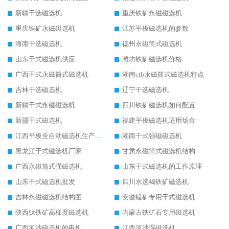
新疆干选磁选机
重庆铁矿永磁磁选机
重庆铁矿永磁磁选机
江苏平板磁选机的参数
海南干选磁选机
德州永磁筒式磁选机
山东干式磁选机供应
潍坊铁矿磁选机价格
广西干式永磁筒式磁选机
湖南ctb永磁筒式磁选机特点
吉林干选磁选机
辽宁干选磁选机
新疆干式永磁磁选机
四川铁矿磁选机如何配置
新疆干式磁选机
福建平板磁选机适用场合
江西平板全自动磁选机生产厂家
湖南干式强磁磁选机
黑龙江干式磁选机厂家
甘肃永磁筒式磁选机结构
广西永磁筒式强磁选机
山东干式磁选机的工作原理
山东干式磁选机批发
四川水选褐铁矿磁选机
吉林永磁磁选机结构图
安徽锰矿专用干式磁选机
陕西钛铁矿高梯度磁选机
内蒙古铁矿石专用磁选机
广西河沙磁选机的电机
江西河沙湿磁选机