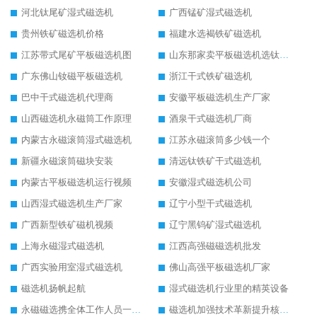
河北钛尾矿湿式磁选机
广西锰矿湿式磁选机
贵州铁矿磁选机价格
福建水选褐铁矿磁选机
江苏带式尾矿平板磁选机图
山东那家卖平板磁选机选钛矿用
广东佛山钕磁平板磁选机
浙江干式铁矿磁选机
巴中干式磁选机代理商
安徽平板磁选机生产厂家
山西磁选机永磁筒工作原理
酒泉干式磁选机厂商
内蒙古永磁滚筒湿式磁选机
江苏永磁滚筒多少钱一个
新疆永磁滚筒磁块安装
清远钛铁矿干式磁选机
内蒙古平板磁选机运行视频
安徽湿式磁选机公司
山西湿式磁选机生产厂家
辽宁小型干式磁选机
广西新型铁矿磁机视频
辽宁黑钨矿湿式磁选机
上海永磁湿式磁选机
江西高强磁磁选机批发
广西实验用室湿式磁选机
佛山高强平板磁选机厂家
磁选机扬帆起航
湿式磁选机行业里的精英设备
永磁磁选携全体工作人员一起闯
磁选机加强技术革新提升核心竞争力