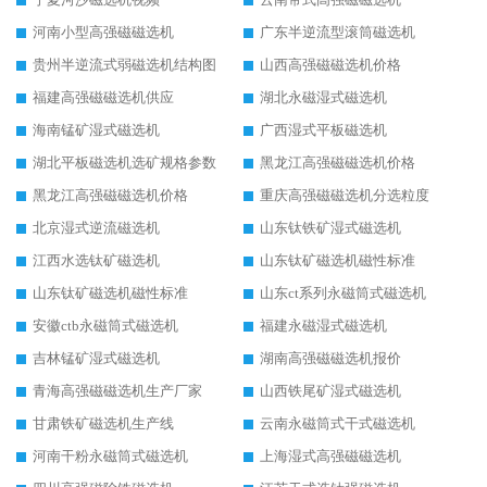
河南小型高强磁磁选机
广东半逆流型滚筒磁选机
贵州半逆流式弱磁选机结构图
山西高强磁磁选机价格
福建高强磁磁选机供应
湖北永磁湿式磁选机
海南锰矿湿式磁选机
广西湿式平板磁选机
湖北平板磁选机选矿规格参数
黑龙江高强磁磁选机价格
黑龙江高强磁磁选机价格
重庆高强磁磁选机分选粒度
北京湿式逆流磁选机
山东钛铁矿湿式磁选机
江西水选钛矿磁选机
山东钛矿磁选机磁性标准
山东钛矿磁选机磁性标准
山东ct系列永磁筒式磁选机
安徽ctb永磁筒式磁选机
福建永磁湿式磁选机
吉林锰矿湿式磁选机
湖南高强磁磁选机报价
青海高强磁磁选机生产厂家
山西铁尾矿湿式磁选机
甘肃铁矿磁选机生产线
云南永磁筒式干式磁选机
河南干粉永磁筒式磁选机
上海湿式高强磁磁选机