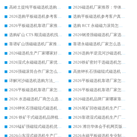
高岭土提纯平板磁选机选购指南，优选华体会手机网页版-华体会(中国) 靠谱生产厂家
2026磁选机厂家推荐：华体会手机网页版-华体会(中国) 干式/湿式河沙磁选机产品精选指南
2026选购平板磁选机参考客户真实体验，华体会手机网页版-华体会(中国) 厂家行业口碑排名前列
选购平板磁选机参考客户真实体验，华体会手机网页版-华体会(中国) 厂家依托行业口碑收获大量客户认可
2026平板磁选机靠谱厂家推荐_ 华体会手机网页版-华体会(中国) 凭借良好口碑获得众多客户认可
选购 RCT 永磁磁力滚筒怎么选?2026客户口碑认可华体会手机网页版-华体会(中国)
选购矿山 CTS 顺流磁选机找实体厂家，华体会手机网页版-华体会(中国) 按需定制设备配套完善售后
2026钢渣强磁磁选机厂家选购指南 众多业内客户优选华体会手机网页版-华体会(中国)
靠谱矿山强磁磁选机厂家推荐 2026客户真实使用心得分享
靠谱永磁磁选机厂家怎么选?福建客户真实体验分享华体会手机网页版-华体会(中国) 品牌
2026磁选机生产厂家哪家好?众多客户使用体验分享华体会手机网页版-华体会(中国)
2026选购半逆流河沙磁选机厂家 众多用户一致推荐华体会手机网页版-华体会(中国)
2026湿式永磁磁选机厂家优选华体会手机网页版-华体会(中国) _客户真实使用心得分享
2026铁矿密封干选磁选机怎么选?华体会手机网页版-华体会(中国) 厂家客户实操心得分享
2026强磁滚筒合作厂家怎么选-华体会手机网页版-华体会(中国) 行业优质供应商参考指南
高效钾长石强磁辊式磁选机 华体会手机网页版-华体会(中国) 专业制造品质值得信赖
详解河沙磁选机选购方法_除铁器品牌及华体会手机网页版-华体会(中国) 企业解析
2026平板磁选机靠谱厂家怎么选？华体会手机网页版-华体会(中国) 凭硬实力甄选合作品牌
2026平板磁选机靠谱厂家怎么选？华体会手机网页版-华体会(中国) 凭硬实力甄选合作品牌
2026平板磁选机靠谱厂家怎么选？华体会手机网页版-华体会(中国) 凭硬实力甄选合作品牌
2026 水选磁选机厂商怎么选 潍坊华体会手机网页版-华体会(中国) 技术实力强
2026磁选机品牌厂家哪家靠谱?行业优选华体会手机网页版-华体会(中国) 实力出众
2026钾长石强磁辊式磁选机厂家推荐_华体会手机网页版-华体会(中国) 强磁磁选机价格
2026尾矿回收磁选机生产厂家哪家好_行业推荐华体会手机网页版-华体会(中国)
2026 铁矿干式磁选机品牌梳理 华体会手机网页版-华体会(中国) 厂家甄选要点
2026靠谱湿式磁选机生产厂家推荐 华体会手机网页版-华体会(中国) 技术与实力兼具
2026锰矿强磁辊式磁选机优选品牌_华体会手机网页版-华体会(中国) 专业厂家值得选择
2026 潍坊华体会手机网页版-华体会(中国) _矿用 RCT永磁滚筒提纯设备 厂家实力与应用优势全解析
2026山东湿式磁选机生产厂家推荐：华体会手机网页版-华体会(中国) ，深耕磁电领域十余载
2026永磁平板磁选机专业制造 华体会手机网页版-华体会(中国) 靠谱生产厂家