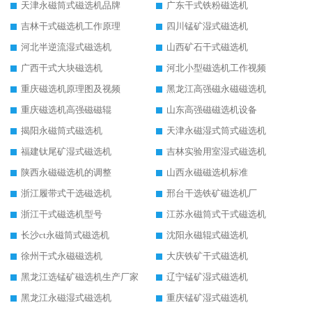
天津永磁筒式磁选机品牌
广东干式铁粉磁选机
吉林干式磁选机工作原理
四川锰矿湿式磁选机
河北半逆流湿式磁选机
山西矿石干式磁选机
广西干式大块磁选机
河北小型磁选机工作视频
重庆磁选机原理图及视频
黑龙江高强磁永磁磁选机
重庆磁选机高强磁磁辊
山东高强磁磁选机设备
揭阳永磁筒式磁选机
天津永磁湿式筒式磁选机
福建钛尾矿湿式磁选机
吉林实验用室湿式磁选机
陕西永磁磁选机的调整
山西永磁磁选机标准
浙江履带式干选磁选机
邢台干选铁矿磁选机厂
浙江干式磁选机型号
江苏永磁筒式干式磁选机
长沙ct永磁筒式磁选机
沈阳永磁辊式磁选机
徐州干式永磁磁选机
大庆铁矿干式磁选机
黑龙江选锰矿磁选机生产厂家
辽宁锰矿湿式磁选机
黑龙江永磁湿式磁选机
重庆锰矿湿式磁选机