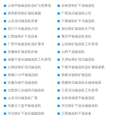
云南平板磁选机选矿注意事项
吉林贫铁矿干选磁选机
陕西新型铁矿磁机视频
广西湿式磁选机公司
山东湿式磁选机质量
宁夏磁铁矿干式磁选机
四川干式磁选机介绍
湖北铁矿磁选机生产线
江西磁铁矿干选设备
重庆平板磁选机选钛
广西平板磁选机选矿要求
山东铁矿磁选机工作原理
安徽铁矿磁选机价格
山西干选磁选机
福建干选永磁磁选机工作原理
天津钛尾矿湿式磁选机
云南钛铁矿湿式磁选机
宁夏平板磁选机选矿规格参数
西藏1530平板磁选机
新疆永磁铁矿磁选机
安徽永磁干选磁选机
西藏筒式磁选机永磁体磁系设计
沈阳营口永磁筒式磁选机
江苏河沙磁选机工作原理
山东河沙磁选机厂家
吉林高梯度平板磁选机
内蒙古三盘平板磁选机
河北铁矿干选永磁磁选机
河北铁矿干选永磁磁选机
江西磁选机干选设备