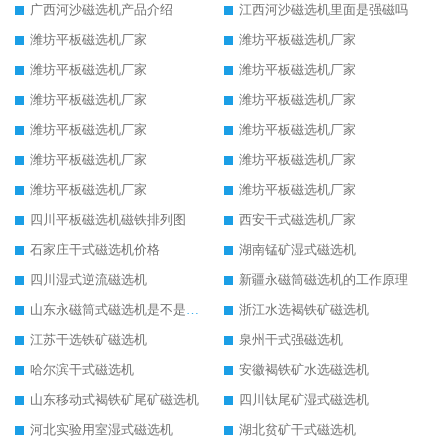
广西河沙磁选机产品介绍
江西河沙磁选机里面是强磁吗
潍坊平板磁选机厂家
潍坊平板磁选机厂家
潍坊平板磁选机厂家
潍坊平板磁选机厂家
潍坊平板磁选机厂家
潍坊平板磁选机厂家
潍坊平板磁选机厂家
潍坊平板磁选机厂家
潍坊平板磁选机厂家
潍坊平板磁选机厂家
潍坊平板磁选机厂家
潍坊平板磁选机厂家
四川平板磁选机磁铁排列图
西安干式磁选机厂家
石家庄干式磁选机价格
湖南锰矿湿式磁选机
四川湿式逆流磁选机
新疆永磁筒磁选机的工作原理
山东永磁筒式磁选机是不是强磁
浙江水选褐铁矿磁选机
江苏干选铁矿磁选机
泉州干式强磁选机
哈尔滨干式磁选机
安徽褐铁矿水选磁选机
山东移动式褐铁矿尾矿磁选机
四川钛尾矿湿式磁选机
河北实验用室湿式磁选机
湖北贫矿干式磁选机