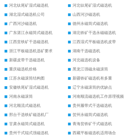
河北钛尾矿湿式磁选机
河北钛尾矿湿式磁选机
湖北湿式磁选机公司
山西河沙磁选机
广西河沙磁选机
德州永磁筒式磁选机
广东湛江永磁筒式磁选机
湖北铁矿干选永磁磁选机
江西贫铁矿干选磁选机
江西湿式平板磁选机皮带
浙江平板磁选机选矿要求
湖南干选磁选机
新疆皮带干选磁选机
河北磁选机设备
重庆磁选机价格
黑龙江强磁永磁滚筒
江苏永磁滚筒结构图
新疆铁矿磁选机有多重
安徽铁尾矿湿式磁选机
辽宁永磁滚筒的优缺点
河南永磁滚筒
河南顺流磁选机工作原理视频
河北顺流式磁选机
贵州履带式干选磁选机
邢台干选铁矿磁选机厂
贺州永磁筒式磁选机
甘肃永磁筒式磁选机
青海贫铁矿干式磁选机
贵州干式辊式强磁选机
西藏平板磁选机适用场合