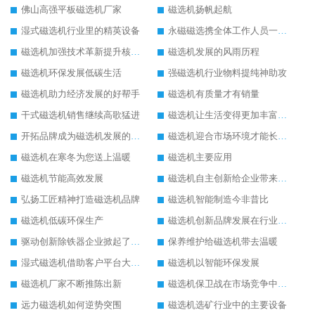
佛山高强平板磁选机厂家
磁选机扬帆起航
湿式磁选机行业里的精英设备
永磁磁选携全体工作人员一起闯
磁选机加强技术革新提升核心竞争力
磁选机发展的风雨历程
磁选机环保发展低碳生活
强磁选机行业物料提纯神助攻
磁选机助力经济发展的好帮手
磁选机有质量才有销量
干式磁选机销售继续高歌猛进
磁选机让生活变得更加丰富多彩
开拓品牌成为磁选机发展的有效武器
磁选机迎合市场环境才能长远发展
磁选机在寒冬为您送上温暖
磁选机主要应用
磁选机节能高效发展
磁选机自主创新给企业带来了阳光
弘扬工匠精神打造磁选机品牌
磁选机智能制造今非昔比
磁选机低碳环保生产
磁选机创新品牌发展在行业的顶端
驱动创新除铁器企业掀起了发展风暴
保养维护给磁选机带去温暖
湿式磁选机借助客户平台大放异彩
磁选机以智能环保发展
磁选机厂家不断推陈出新
磁选机保卫战在市场竞争中打响
远力磁选机如何逆势突围
磁选机选矿行业中的主要设备