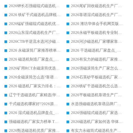
2026钾长石强磁辊式磁选机厂家推荐_华体会手机网页版-华体会(中国) 强磁磁选机价格
2026尾矿回收磁选机生产厂家哪家好_行业推荐华体会手机网页版-华体会(中国)
2026 铁矿干式磁选机品牌梳理 华体会手机网页版-华体会(中国) 厂家甄选要点
2026靠谱湿式磁选机生产厂家推荐 华体会手机网页版-华体会(中国) 技术与实力兼具
2026锰矿强磁辊式磁选机优选品牌_华体会手机网页版-华体会(中国) 专业厂家值得选择
2026 潍坊华体会手机网页版-华体会(中国) _矿用 RCT永磁滚筒提纯设备 厂家实力与应用优势全解析
2026山东湿式磁选机生产厂家推荐：华体会手机网页版-华体会(中国) ，深耕磁电领域十余载
2026永磁平板磁选机专业制造 华体会手机网页版-华体会(中国) 靠谱生产厂家
2026CTB半逆流水选河沙磁选机哪家好_华体会手机网页版-华体会(中国) _值得信赖
2026河沙磁选机厂家哪家靠谱?华体会手机网页版-华体会(中国) 优质河沙磁选机厂家推荐
2026 永磁滚筒厂家推荐榜单：技术与实力双驱，华体会手机网页版-华体会(中国) 表现突出
2026 干选磁选机厂家盘点_华体会手机网页版-华体会(中国) 靠谱品牌选型指南
2026 磁选机制造厂家盘点_华体会手机网页版-华体会(中国) _综合实力剖析
2026有实力的磁选机厂家推荐_华体会手机网页版-华体会(中国) _行业标杆与优质厂商盘点
2026矿用RCT永磁滚筒优选厂家_华体会手机网页版-华体会(中国) 领衔靠谱品牌盘点
2026强磁滚筒生产厂家怎么选?行业口碑推荐华体会手机网页版-华体会(中国)
2026全磁滚筒怎么选?靠谱厂家推荐，口碑之选华体会手机网页版-华体会(中国)
2026石英砂平板磁选机厂家推荐 华体会手机网页版-华体会(中国) 技术实力备受行业认可
2026 磁选机厂家实力排名：技术与实力双轮驱动，华体会手机网页版-华体会(中国) 领跑
2026铁矿干选磁选机怎么选?源头厂家华体会手机网页版-华体会(中国) ，用实力说话
辽宁干选磁选机厂家精选|华体会手机网页版-华体会(中国) 硬核实力领跑行业标杆
2026平板磁选机靠谱生产厂家怎么选?行业标杆华体会手机网页版-华体会(中国) ，凭硬实力脱颖而出
干式磁选机哪家好?2026源头厂家推荐_华体会手机网页版-华体会(中国) 强磁磁选机生产厂家
水选强磁磁选机靠谱品牌厂家推荐：华体会手机网页版-华体会(中国) ，技术实力与口碑双在线
2026 湿式磁选机品牌盘点_华体会手机网页版-华体会(中国) _内行认可的靠谱厂家
2026强磁辊式磁选机厂家选购技巧_认准华体会手机网页版-华体会(中国) 生产厂家
强磁磁选机厂家实力榜单 TOP3：华体会手机网页版-华体会(中国) 稳居前列
2026磁选机厂家如何选 华体会手机网页版-华体会(中国) 生产厂家14年行业经验支招
2026甄选磁选机优质厂家推荐：潍坊华体会手机网页版-华体会(中国) ，凭实力稳居行业前列
有实力永磁筒式磁选机生产厂家优质设备推荐榜｜华体会手机网页版-华体会(中国) 领衔