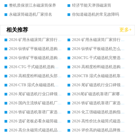
整机质保浙江永磁滚筒保养
经济节能天津强磁滚筒
永磁滚筒磁选机厂家排名
你知道磁选机的常见故障吗
相关推荐
更多+
2026 矿用永磁滚筒厂家排行榜选购干货指南 行业口碑标杆华体会手机网页版-华体会(中国) 实力出众
2026 矿用永磁滚筒厂家排行榜选购指南，行业口碑领域强者华体会手机网页版-华体会(中国)
2026 钛铁矿平板磁选机选购全攻略 市场公认优质品牌厂家实力排行榜
2026 钛铁矿平板磁选机怎么选 靠谱生产企业实力排行榜选购参考攻略
2026 钛铁矿平板磁选机选购指南 行业口碑优选品牌生产企业实力排行榜
2026CTG 干式磁选机完整选购指南 行业口碑顶尖靠谱生产龙头厂家实力推荐
2026 CTG 干式磁选机选购指南|行业口碑靠谱生产厂家领域强者推荐
2026 高精度粉料磁选机选购全攻略 行业优质品牌华体会手机网页版-华体会(中国) 实力深度解析
2026 高精度粉料磁选机头部厂家选购指南 行业口碑靠谱品牌推荐 领域强者华体会手机网页版-华体会(中国) 解析
2026CTB 湿式永磁磁选机靠谱厂家实力排行榜 铁矿选矿设备采购全流程选购指南
2026 CTB 湿式永磁磁选机选购指南|行业口碑良好品牌推荐，领域强者华体会手机网页版-华体会(中国)
2026 尾矿磁选机行业口碑领域强者，源头直供国内主流厂家华体会手机网页版-华体会(中国) 一站式服务
2026 尾矿磁选机行业口碑领域强者，源头直供国内主流厂家华体会手机网页版-华体会(中国) 一站式服务
2026尾矿磁选机靠谱厂家哪家好 行业口碑领域强者华体会手机网页版-华体会(中国) 推荐
2026 国内主流铁矿磁选机厂家选购指南|行业口碑好品牌推荐，领域强者华体会手机网页版-华体会(中国)
2026 铁矿磁选机靠谱厂家选购全攻略 行业标杆华体会手机网页版-华体会(中国) 设备性价比出众
2026 铁矿磁选机靠谱厂家选购指南，领域强者华体会手机网页版-华体会(中国) 铁矿磁选机性价比高
2026 化工强磁磁选机选购指南 5 家行业口碑靠谱厂家领域强者推荐
2026 选矿老板必看永磁筒磁选机推荐 行业头部品牌口碑设备选购全攻略
2026 高性价比永磁筒式磁选机品牌盘点 行业强者口碑实测选购完整指南
2026 高分永磁筒式磁选机品牌推荐 选矿设备强者对比测评采购避坑全攻略
2026 评价高的磁选机品牌推荐选购指南，永磁筒式磁选机设备领域强者全景行业口碑解析