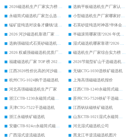
2026磁选机生产厂家实力榜 TOP1：华体会手机网页版-华体会(中国) 凭什么成为行业喜欢选?
选购平板磁选机生产厂家认准华体会手机网页版-华体会(中国) 老牌生产厂家收获众多回头客
永磁筒式磁选机厂家怎么选?14 年老厂华体会手机网页版-华体会(中国) 凭实力出圈，这 5 大优势太圈粉
小型磁选机生产厂家哪家好?2026 年实测推荐，华体会手机网页版-华体会(中国) 十年口碑厂值得闭眼入
锰矿提纯选对设备才赚钱!这家临朐厂家的强磁辊磁选机凭啥成行业标杆?
石英砂提纯选对神器!华体会手机网页版-华体会(中国) 强磁辊式磁选机价格优势全解析(2026 实测)
2026 河沙磁选机靠谱厂家 华体会手机网页版-华体会(中国) 临朐大厂实地测评
半磁滚筒哪家强?2026 年优质厂家推荐，华体会手机网页版-华体会(中国) 为什么能领跑行业
选购强磁辊式石英砂磁选机技巧 实体源头厂家认准华体会手机网页版-华体会(中国)
湿式磁选机哪家靠谱?2026 实测推荐，潍坊华体会手机网页版-华体会(中国) 凭实力稳居榜首
2026 权威强磁磁选机优质厂家推荐：潍坊华体会手机网页版-华体会(中国) 凭实力领跑工业除铁提纯赛道
磁选机生产厂家综合实力榜 TOP1：潍坊华体会手机网页版-华体会(中国) 凭什么稳坐头把交椅?
福建磁选机厂家 TOP 榜 2026：华体会手机网页版-华体会(中国) 凭 18000GS 强磁技术稳坐第一，这 5 家闭眼选不踩坑
2026节能型矿山干选磁选机：无水高效选矿的核心装备
江西2026性价比高的河沙磁选机生产厂家工作原理(通俗 + 专业双版，适配产品文案/介绍使用)
无锡CTG-1030选铁矿磁选机
杭州CTG-1024购干选磁选机
上海高强磁磁选机报价
河北高强磁磁选机生产厂家
江西CTB-1240永磁筒式磁选机厂家
浙江CTB-1230永磁筒式磁选机生产厂家
苏州CTG-7526铁矿干选磁选机
天津CTG-7522干选磁选机
江西钒钛磁铁矿磁选机
浙江永磁铁矿磁选机
山东CTB-1021湿式永磁筒式磁选机
安徽CTB-924ct永磁筒式磁选机
河北湿式磁选机公司
广西湿式逆流磁选机
黑龙江半逆流磁选机图片