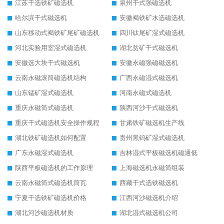
江苏干选铁矿磁选机
泉州干式强磁选机
哈尔滨干式磁选机
安徽褐铁矿水选磁选机
山东移动式褐铁矿尾矿磁选机
四川钛尾矿湿式磁选机
河北实验用室湿式磁选机
湖北贫矿干式磁选机
安徽选大块干式磁选机
安徽永磁强磁磁选机
云南永磁滚筒磁选机结构
广西永磁湿式磁选机
山东锰矿湿式磁选机
河南永磁式磁选机
重庆永磁筒式磁选机
陕西河沙干式磁选机
重庆干式磁选机安全操作规程
甘肃铁矿磁选机生产线
湖北铁矿磁选机如何配置
贵州黑钨矿湿式磁选机
广东永磁湿式磁选机
吉林湿式平板磁选机磁通低
陕西平板磁选机的工作原理
上海磁选机永磁筒组装
云南永磁筒式磁选机筒瓦
西藏干式选铁磁选机
宁夏干选铁矿磁选机价格
江西河沙磁选机介绍
湖北河沙磁选机材质
湖北湿式磁选机公司