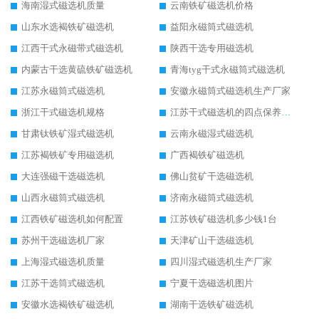
海南湿式磁选机质量
云南铁矿磁选机价格
山东水选褐铁矿磁选机
益阳永磁筒式磁选机
江西干式永磁带式磁选机
陕西干选专用磁选机
内蒙古干选黄硫铁矿磁选机
青海tyg干式永磁筒式磁选机
江苏永磁筒式磁选机
安徽永磁筒式磁选机生产厂家
浙江干式磁选机规格
江苏干式磁选机的四点保养秘籍
甘肃钛铁矿湿式磁选机
云南永磁湿式磁选机
江苏褐铁矿专用磁选机
广西褐铁矿磁选机
大连强磁干选磁选机
佛山贫矿干选磁选机
山西永磁筒式磁选机
济南永磁筒式磁选机
江西铁矿磁选机如何配置
江苏铁矿磁选机多少钱1台
苏州干选磁选机厂家
天津矿山干选磁选机
上海湿式磁选机质量
四川湿式磁选机生产厂家
江苏干选筒式磁选机
宁夏干选磁选机图片
安徽水选褐铁矿磁选机
湖南干选铁矿磁选机