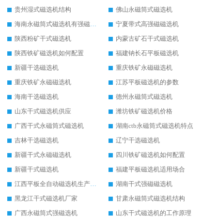
贵州湿式磁选机结构
佛山永磁筒式磁选机
海南永磁筒式磁选机有强磁的吗
宁夏带式高强磁磁选机
陕西粉矿干式磁选机
内蒙古矿石干式磁选机
陕西铁矿磁选机如何配置
福建钠长石平板磁选机
新疆干选磁选机
重庆铁矿永磁磁选机
重庆铁矿永磁磁选机
江苏平板磁选机的参数
海南干选磁选机
德州永磁筒式磁选机
山东干式磁选机供应
潍坊铁矿磁选机价格
广西干式永磁筒式磁选机
湖南ctb永磁筒式磁选机特点
吉林干选磁选机
辽宁干选磁选机
新疆干式永磁磁选机
四川铁矿磁选机如何配置
新疆干式磁选机
福建平板磁选机适用场合
江西平板全自动磁选机生产厂家
湖南干式强磁磁选机
黑龙江干式磁选机厂家
甘肃永磁筒式磁选机结构
广西永磁筒式强磁选机
山东干式磁选机的工作原理