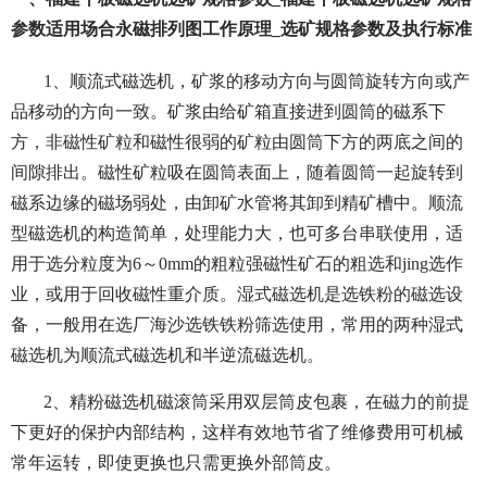
参数适用场合永磁排列图工作原理_选矿规格参数及执行标准
1、顺流式磁选机，矿浆的移动方向与圆筒旋转方向或产
品移动的方向一致。矿浆由给矿箱直接进到圆筒的磁系下
方，非磁性矿粒和磁性很弱的矿粒由圆筒下方的两底之间的
间隙排出。磁性矿粒吸在圆筒表面上，随着圆筒一起旋转到
磁系边缘的磁场弱处，由卸矿水管将其卸到精矿槽中。顺流
型磁选机的构造简单，处理能力大，也可多台串联使用，适
用于选分粒度为6～0mm的粗粒强磁性矿石的粗选和jing选作
业，或用于回收磁性重介质。湿式磁选机是选铁粉的磁选设
备，一般用在选厂海沙选铁铁粉筛选使用，常用的两种湿式
磁选机为顺流式磁选机和半逆流磁选机。
2、精粉磁选机磁滚筒采用双层筒皮包裹，在磁力的前提
下更好的保护内部结构，这样有效地节省了维修费用可机械
常年运转，即使更换也只需更换外部筒皮。