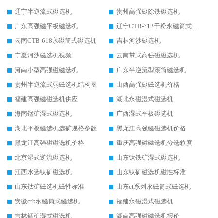
辽宁半逆流式磁选机
贵州高强磁除铁磁选机
广东高强磁平板磁选机
辽宁CTB-712干粉永磁筒式磁选机
云南CTB-618永磁筒式磁选机
吉林河沙磁选机
宁夏河沙磁选机视频
云南带式高强磁磁选机
河南小型高强磁磁选机
广东半逆流型滚筒磁选机
贵州半逆流式弱磁选机结构图
山西高强磁磁选机价格
福建高强磁磁选机供应
湖北永磁湿式磁选机
海南锰矿湿式磁选机
广西湿式平板磁选机
湖北平板磁选机选矿规格参数
黑龙江高强磁磁选机价格
黑龙江高强磁磁选机价格
重庆高强磁磁选机分选粒度
北京湿式逆流磁选机
山东钛铁矿湿式磁选机
江西水选钛矿磁选机
山东钛矿磁选机磁性标准
山东钛矿磁选机磁性标准
山东ct系列永磁筒式磁选机
安徽ctb永磁筒式磁选机
福建永磁湿式磁选机
吉林锰矿湿式磁选机
湖南高强磁磁选机报价