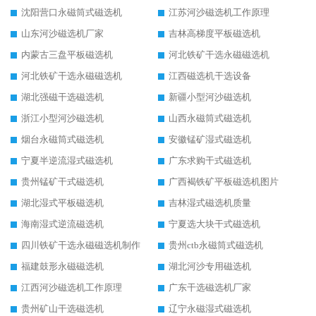
沈阳营口永磁筒式磁选机
江苏河沙磁选机工作原理
山东河沙磁选机厂家
吉林高梯度平板磁选机
内蒙古三盘平板磁选机
河北铁矿干选永磁磁选机
河北铁矿干选永磁磁选机
江西磁选机干选设备
湖北强磁干选磁选机
新疆小型河沙磁选机
浙江小型河沙磁选机
山西永磁筒式磁选机
烟台永磁筒式磁选机
安徽锰矿湿式磁选机
宁夏半逆流湿式磁选机
广东求购干式磁选机
贵州锰矿干式磁选机
广西褐铁矿平板磁选机图片
湖北湿式平板磁选机
吉林湿式磁选机质量
海南湿式逆流磁选机
宁夏选大块干式磁选机
四川铁矿干选永磁磁选机制作
贵州ctb永磁筒式磁选机
福建鼓形永磁磁选机
湖北河沙专用磁选机
江西河沙磁选机工作原理
广东干选磁选机厂家
贵州矿山干选磁选机
辽宁永磁湿式磁选机