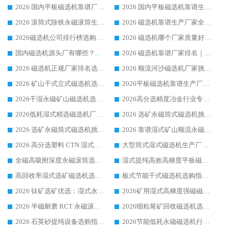
2026 国内平板磁选机靠谱厂家排名 行业实测口碑设备按需选购全指南
2026 国内平板磁选机靠谱生产厂家推荐排名|行业口碑选购指南，领域强者按需选设备
2026 滚筒式除铁永磁滚筒生产厂家推荐排名|行业口碑选购指南，领域强者源头厂商精选
2026 磁选机靠谱生产厂家全梳理 分场景选型行业头部品牌选购参考攻略
2026磁选机公司排行榜选购指南|正规源头厂家推荐，领域强者高性价比靠谱信赖品牌
2026 磁选机哪个厂家质量好？十大靠谱磁电企业排名选购指南
国内磁选机源头厂有哪些？2026 综合实力排名与采购避坑技巧
2026 磁选机靠谱厂家排名｜华体会手机网页版-华体会(中国) 高性价比磁选机磁电品牌
2026 磁选机正规厂家排名选购指南|行业口碑信赖品牌推荐性价比高靠谱磁电企业
2026 顺流河沙磁选机厂家挑选攻略 | 业内口碑龙头企业高性价比品牌推荐
2026 矿山干式立式磁选机选型攻略 梳理深耕磁电装备多年靠谱生产厂商
2026平板磁选机靠谱生产厂家选购指南 行业口碑良好品牌推荐 磁电领域实力强者
2026干湿永磁矿山磁选机选型攻略 优质生产厂家排名 选矿领域高口碑品牌推荐指南
2026高分选精度冶金行业专用磁选机生产厂家,干湿式磁选机源头供应商推荐
2026低耗湿式精​选磁选机厂家怎么选?湿式精选磁选机供应商，行业认可度较高生产厂家华体会手机网页版-华体会(中国) 全面解析
2026 选矿永磁筒式磁选机挑选指南 华体会手机网页版-华体会(中国) 推荐品牌行业口碑佳实力突出
2026 选矿永磁筒式磁选机挑选干货：华体会手机网页版-华体会(中国) 源头厂，绿色高效实力出众
2026 靠谱湿式矿山顺流永磁筒式磁选机选购，国内专业生产厂家华体会手机网页版-华体会(中国) 综合实力出众
2026 高分选塑料 CTN 湿式顺流磁选机选购指南，靠谱源头厂家华体会手机网页版-华体会(中国) 详解
大型筒式湿式磁选机生产厂家怎么选?华体会手机网页版-华体会(中国) 设备口碑广受行业认可
全磁高吸附深度永磁滚筒选购指南 业内口碑稳定磁电设备生产厂家详细推荐
湿式提纯高效高梯度平板磁选机靠谱设备源头厂商华体会手机网页版-华体会(中国) 综合测评
高回收率湿式选矿磁选机选购指南 业内口碑磁电设备生产厂家实力解析
板式节能干式磁选机选购指南，源头生产厂家华体会手机网页版-华体会(中国) 综合实力可观
2026 钛矿选矿优选：湿式永磁筒式磁选机源头厂家华体会手机网页版-华体会(中国) 综合解析
2026矿用湿式高梯度强磁磁选机选购指南，临朐靠谱磁电生产厂家华体会手机网页版-华体会(中国) 详解
2026 半磁耐磨 RCT 永磁滚筒选购指南，临朐源头生产厂家华体会手机网页版-华体会(中国) 实测分享
2026细粒尾矿回收磁选机选购指南 产业集群优质生产厂家华体会手机网页版-华体会(中国) 解析
2026 石英砂提纯设备选购指南：华体会手机网页版-华体会(中国) 提纯磁选机厂家综合解读
2026节能低耗永磁磁选机行业优选标杆 临朐华体会手机网页版-华体会(中国) 专业生产厂家