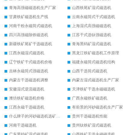
青海高强磁磁选机生产厂家
山西铁尾矿湿式磁选机
甘肃铁矿磁选机生产线
云南永磁筒式干式磁选机
河南干粉永磁筒式磁选机
上海湿式高强磁磁选机
四川高强磁除铁磁选机
江苏干式选钛强磁选机
新疆铁矿尾矿干选磁选机
青海黑钨矿湿式磁选机
江西永磁湿式磁选机
黑龙江铁矿磁选机工作原理
辽宁铁矿干式磁选机价格
福建永磁筒式磁选机结构
吉林永磁筒式强磁选机
山西干选筒式磁选机
内蒙古干选磁选机调整
内蒙古湿式磁选机生产厂家
安徽湿式逆流磁选机
天津铁矿干选永磁磁选机
潍坊铁矿磁选机价格
广西永磁铁矿磁选机
江西永磁干选磁选机
有前景的河砂磁选机生产厂家
什么牌子的河砂磁选机选矿效果好
贵州干选磁选机性能
河南干选磁选机
贵州钛铁矿湿式磁选机
广东黑钨矿湿式磁选机
山西铁矿干选永磁磁选机