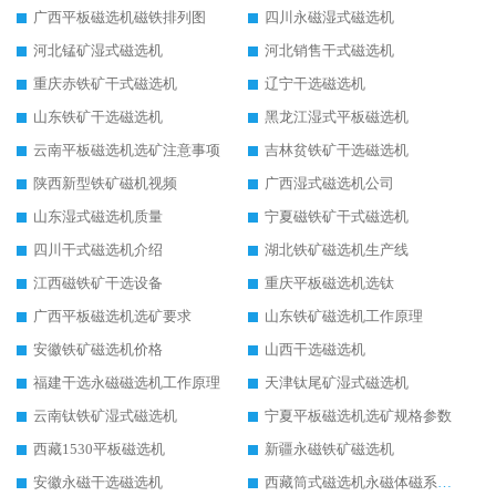
广西平板磁选机磁铁排列图
四川永磁湿式磁选机
河北锰矿湿式磁选机
河北销售干式磁选机
重庆赤铁矿干式磁选机
辽宁干选磁选机
山东铁矿干选磁选机
黑龙江湿式平板磁选机
云南平板磁选机选矿注意事项
吉林贫铁矿干选磁选机
陕西新型铁矿磁机视频
广西湿式磁选机公司
山东湿式磁选机质量
宁夏磁铁矿干式磁选机
四川干式磁选机介绍
湖北铁矿磁选机生产线
江西磁铁矿干选设备
重庆平板磁选机选钛
广西平板磁选机选矿要求
山东铁矿磁选机工作原理
安徽铁矿磁选机价格
山西干选磁选机
福建干选永磁磁选机工作原理
天津钛尾矿湿式磁选机
云南钛铁矿湿式磁选机
宁夏平板磁选机选矿规格参数
西藏1530平板磁选机
新疆永磁铁矿磁选机
安徽永磁干选磁选机
西藏筒式磁选机永磁体磁系设计