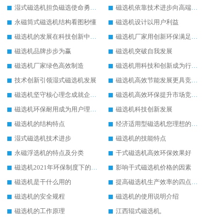
湿式磁选机担负磁选使命勇往直前
磁选机依靠技术进步向高端转型
永磁筒式磁选机结构看图秒懂
磁选机设计以用户利益
磁选机的发展在科技创新中成为焦点
磁选机厂家用创新环保满足市发展
磁选机品牌步步为赢
磁选机突破自我发展
磁选机厂家绿色高效制造
磁选机用科技和创新成为行业中的顶梁柱
技术创新引领湿式磁选机发展
磁选机高效节能发展更具竞争力
磁选机坚守核心理念成就企业辉煌
磁选机高效环保提升市场竞争力
磁选机环保耐用成为用户理想选择
磁选机科技创新发展
磁选机的结构特点
经济适用型磁选机您理想的选择
湿式磁选机技术进步
磁选机的技能特点
永磁浮选机的特点及分类
干式磁选机高效环保效果好
磁选机2021年环保制度下的发展出路
影响干式磁选机价格的因素
磁选机是干什么用的
提高磁选机生产效率的四点方法
磁选机的安全规程
磁选机的使用说明介绍
磁选机的工作原理
江西辊式磁选机,