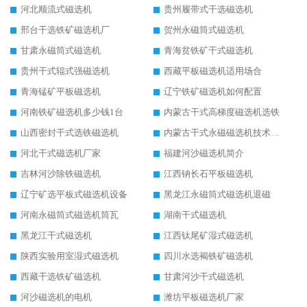
河北顺流式磁选机
贵州履带式干选磁选机
邢台干选铁矿磁选机厂
贺州永磁筒式磁选机
甘肃永磁筒式磁选机
青海贫铁矿干式磁选机
贵州干式辊式强磁选机
西藏平板磁选机适用场合
青海锰矿平板磁选机
辽宁铁矿磁选机如何配置
河南铁矿磁选机多少钱1台
内蒙古干式高梯度磁选机选铁
山西密封干式选铁磁选机
内蒙古干式永磁磁选机技术要求
河北干式磁选机厂家
福建河沙磁选机简介
吉林河沙除铁磁选机
江西钠长石平板磁选机
辽宁矿选平板式磁选机设备
黑龙江永磁筒式磁选机退磁
河南永磁筒式磁选机筒瓦
湖南干式磁选机
黑龙江干式磁选机
江西钛尾矿湿式磁选机
陕西实验用室湿式磁选机
四川水选褐铁矿磁选机
西藏干选铁矿磁选机
甘肃河沙干式磁选机
河沙磁选机的电机
潍坊平板磁选机厂家