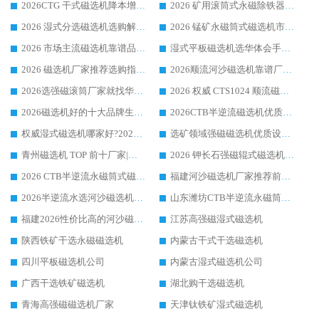
2026CTG 干式磁选机降本增效选购指南 选矿行业口碑稳定专业生产强者盘点
2026 矿用滚筒式永磁除铁器厂家榜单 行业实力派源头厂商选购干货指南
2026 湿式分选磁选机选购解析，华体会手机网页版-华体会(中国) 设备综合实力详解
2026 锰矿永磁筒式磁选机市场主流客户推荐生产厂家口碑精选
2026 市场主流磁选机靠谱品牌推荐 案例厂家华体会手机网页版-华体会(中国) 大众倾心之选
湿式平板磁选机选华体会手机网页版-华体会(中国) _2026靠谱厂家收获各地客户良好评价
2026 磁选机厂家推荐选购指南，实地走访参考华体会手机网页版-华体会(中国) 合作口碑表现
2026顺流河沙磁选机靠谱厂家推荐 华体会手机网页版-华体会(中国) 实力口碑精选
2026选强磁滚筒厂家就找华体会手机网页版-华体会(中国) _口碑过硬用料扎实_性价比优势突出
2026 权威 CTS1024 顺流磁选机精选生产厂家优质设备推荐
2026磁选机好的十大品牌生产厂家排名|华体会手机网页版-华体会(中国) 凭实力入磅
2026CTB半逆流磁选机优质厂家推荐：华体会手机网页版-华体会(中国) ，行业标杆生产厂家
权威湿式磁选机哪家好?2026 实测榜单出炉，潍坊华体会手机网页版-华体会(中国) 大厂实力领跑
选矿领域强磁磁选机优质设备推荐榜 TOP1：潍坊华体会手机网页版-华体会(中国) 凭实力出圈
青州磁选机 TOP 前十厂家|靠谱品牌怎么选?潍坊华体会手机网页版-华体会(中国) 实力出圈
2026 钾长石强磁辊式磁选机靠谱厂家 TOP 榜：潍坊华体会手机网页版-华体会(中国) 凭硬核实力领跑行业
2026 CTB半逆流永磁筒式磁选机厂家如何选择，选华体会手机网页版-华体会(中国) 原因，硬核实测不踩坑指南
福建河沙磁选机厂家推荐前三，华体会手机网页版-华体会(中国) 磁选机解锁资源利用新路径
2026半逆流水选河沙磁选机生产厂家：解锁河沙分选高效新路径
山东潍坊CTB半逆流永磁筒式河沙磁选机生产厂家如何高效除铁提纯
福建2026性价比高的河沙磁选机生产厂家工作原理(通俗 + 专业双版，适配产品文案/介绍使用)
江苏高强磁湿式磁选机
陕西铁矿干选永磁磁选机
内蒙古干式干选磁选机
四川平板磁选机公司
内蒙古湿式磁选机公司
广西干选铁矿磁选机
湖北购干选磁选机
青海高强磁磁选机厂家
天津钛铁矿湿式磁选机