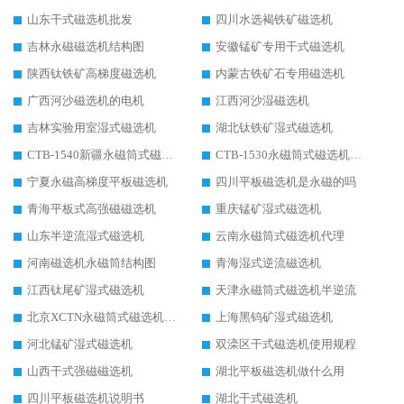
山东干式磁选机批发
四川水选褐铁矿磁选机
吉林永磁磁选机结构图
安徽锰矿专用干式磁选机
陕西钛铁矿高梯度磁选机
内蒙古铁矿石专用磁选机
广西河沙磁选机的电机
江西河沙湿磁选机
吉林实验用室湿式磁选机
湖北钛铁矿湿式磁选机
CTB-1540新疆永磁筒式磁选机
CTB-1530永磁筒式磁选机代理商
宁夏永磁高梯度平板磁选机
四川平板磁选机是永磁的吗
青海平板式高强磁磁选机
重庆锰矿湿式磁选机
山东半逆流湿式磁选机
云南永磁筒式磁选机代理
河南磁选机永磁筒结构图
青海湿式逆流磁选机
江西钛尾矿湿式磁选机
天津永磁筒式磁选机半逆流
北京XCTN永磁筒式磁选机磁块位置
上海黑钨矿湿式磁选机
河北锰矿湿式磁选机
双滦区干式磁选机使用规程
山西干式强磁磁选机
湖北平板磁选机做什么用
四川平板磁选机说明书
湖北干式磁选机