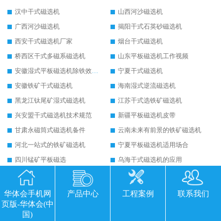
汉中干式磁选机
山西河沙磁选机
广西河沙磁选机
揭阳干式石英砂磁选机
西安干式磁选机厂家
烟台干式磁选机
桥西区干式多磁系磁选机
山东平板磁选机工作视频
安徽湿式平板磁选机除铁效果怎么样
宁夏干式磁选机
安徽铁矿干式磁选机
海南湿式逆流磁选机
黑龙江钛尾矿湿式磁选机
江苏干式选铁矿磁选机
兴安盟干式磁选机技术规范
新疆平板磁选机皮带
甘肃永磁筒式磁选机备件
云南未来有前景的铁矿磁选机
河北一站式的铁矿磁选机
宁夏平板磁选机适用场合
四川锰矿平板磁选
乌海干式磁选机的应用
陕西平板全自动磁选机生产厂家
广西平板高梯度磁选机
湖北强磁永磁滚筒
陕西皮带永磁滚筒
华体会手机网
产品中心
工程案例
联系我们
页版-华体会(中
福建砂土矿干式磁选机
北京铁矿干式磁选机
国)
黑龙江强磁滚筒生产厂家
陕西永磁滚筒结构图