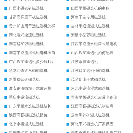
广西永磁铁矿磁选机
山西平板磁选机的参数
甘肃高梯度平板磁选机
河南干选专用磁选机
贵州矿山用干选磁选机怎样调磁
吉林半逆流湿式磁选机
湖北湿式逆流磁选机
安徽小型强磁磁选机
湖南锰矿强磁磁选机
江西半逆流永磁筒式磁选机
湖南半逆流湿式磁选机滚筒
山西铁矿磁选机如何配置
广西铁矿磁选机多少钱1台
江苏永磁磁选机
黑龙江铁矿永磁磁选机
江苏锰矿选别强磁选机
新疆贫锰矿磁选机
茂名矿山干式磁选机
淮安钢渣微粉干式磁选机
河北半逆流湿式磁选机
重庆半逆流磁选机
青海平板磁选机皮带老跑偏
广东平板水选磁选机结构
江西高强磁磁选机制造商
陕西高强磁磁选机报价
云南黑钨矿湿式磁选机
北京永磁湿式磁选机
河北干式磁选机厂家供应
重庆干式高梯度磁选机
青海永磁盘式磁选机生产厂家