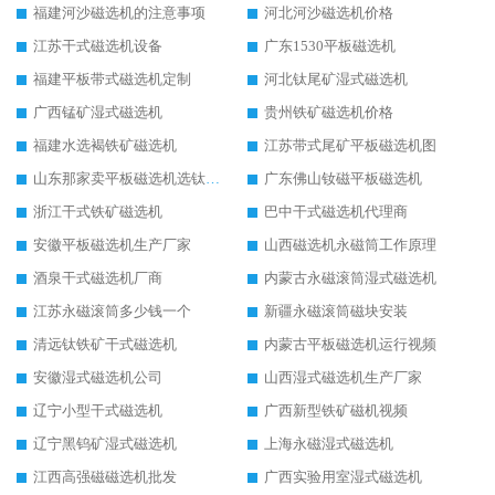
福建河沙磁选机的注意事项
河北河沙磁选机价格
江苏干式磁选机设备
广东1530平板磁选机
福建平板带式磁选机定制
河北钛尾矿湿式磁选机
广西锰矿湿式磁选机
贵州铁矿磁选机价格
福建水选褐铁矿磁选机
江苏带式尾矿平板磁选机图
山东那家卖平板磁选机选钛矿用
广东佛山钕磁平板磁选机
浙江干式铁矿磁选机
巴中干式磁选机代理商
安徽平板磁选机生产厂家
山西磁选机永磁筒工作原理
酒泉干式磁选机厂商
内蒙古永磁滚筒湿式磁选机
江苏永磁滚筒多少钱一个
新疆永磁滚筒磁块安装
清远钛铁矿干式磁选机
内蒙古平板磁选机运行视频
安徽湿式磁选机公司
山西湿式磁选机生产厂家
辽宁小型干式磁选机
广西新型铁矿磁机视频
辽宁黑钨矿湿式磁选机
上海永磁湿式磁选机
江西高强磁磁选机批发
广西实验用室湿式磁选机