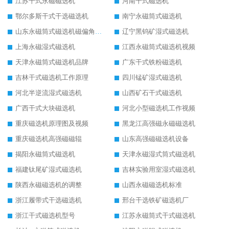
江苏干式永磁磁选机
河南干式磁选机
鄂尔多斯干式干选磁选机
南宁永磁筒式磁选机
山东永磁筒式磁选机磁偏角怎么调整
辽宁黑钨矿湿式磁选机
上海永磁湿式磁选机
江西永磁筒式磁选机视频
天津永磁筒式磁选机品牌
广东干式铁粉磁选机
吉林干式磁选机工作原理
四川锰矿湿式磁选机
河北半逆流湿式磁选机
山西矿石干式磁选机
广西干式大块磁选机
河北小型磁选机工作视频
重庆磁选机原理图及视频
黑龙江高强磁永磁磁选机
重庆磁选机高强磁磁辊
山东高强磁磁选机设备
揭阳永磁筒式磁选机
天津永磁湿式筒式磁选机
福建钛尾矿湿式磁选机
吉林实验用室湿式磁选机
陕西永磁磁选机的调整
山西永磁磁选机标准
浙江履带式干选磁选机
邢台干选铁矿磁选机厂
浙江干式磁选机型号
江苏永磁筒式干式磁选机