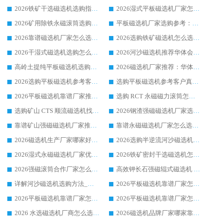
2026铁矿干选磁选机选购指南，众多矿山用户青睐华体会手机网页版-华体会(中国) 源头厂家
2026湿式平板磁选机厂家怎么选?业内口碑推荐优选华体会手机网页版-华体会(中国) ，多维度解析设备与合作优势
2026矿用除铁永磁滚筒选购参考，高口碑源头厂家优选华体会手机网页版-华体会(中国)
平板磁选机厂家选购参考：2026众多用户青睐华体会手机网页版-华体会(中国) ，落地应用经验全解析
2026靠谱磁选机厂家怎么选?综合实测，众多客户青睐华体会手机网页版-华体会(中国) 设备
2026选购铁矿磁选机怎么选?综合口碑出众的华体会手机网页版-华体会(中国) 值得矿山用户参考
2026干湿式磁选机选购怎么选?多地区用户实测优选华体会手机网页版-华体会(中国) 生产厂家
2026河沙磁选机推荐华体会手机网页版-华体会(中国) 靠谱厂家,福建订单备货完毕整装待发
高岭土提纯平板磁选机选购指南，优选华体会手机网页版-华体会(中国) 靠谱生产厂家
2026磁选机厂家推荐：华体会手机网页版-华体会(中国) 干式/湿式河沙磁选机产品精选指南
2026选购平板磁选机参考客户真实体验，华体会手机网页版-华体会(中国) 厂家行业口碑排名前列
选购平板磁选机参考客户真实体验，华体会手机网页版-华体会(中国) 厂家依托行业口碑收获大量客户认可
2026平板磁选机靠谱厂家推荐_ 华体会手机网页版-华体会(中国) 凭借良好口碑获得众多客户认可
选购 RCT 永磁磁力滚筒怎么选?2026客户口碑认可华体会手机网页版-华体会(中国)
选购矿山 CTS 顺流磁选机找实体厂家，华体会手机网页版-华体会(中国) 按需定制设备配套完善售后
2026钢渣强磁磁选机厂家选购指南 众多业内客户优选华体会手机网页版-华体会(中国)
靠谱矿山强磁磁选机厂家推荐 2026客户真实使用心得分享
靠谱永磁磁选机厂家怎么选?福建客户真实体验分享华体会手机网页版-华体会(中国) 品牌
2026磁选机生产厂家哪家好?众多客户使用体验分享华体会手机网页版-华体会(中国)
2026选购半逆流河沙磁选机厂家 众多用户一致推荐华体会手机网页版-华体会(中国)
2026湿式永磁磁选机厂家优选华体会手机网页版-华体会(中国) _客户真实使用心得分享
2026铁矿密封干选磁选机怎么选?华体会手机网页版-华体会(中国) 厂家客户实操心得分享
2026强磁滚筒合作厂家怎么选-华体会手机网页版-华体会(中国) 行业优质供应商参考指南
高效钾长石强磁辊式磁选机 华体会手机网页版-华体会(中国) 专业制造品质值得信赖
详解河沙磁选机选购方法_除铁器品牌及华体会手机网页版-华体会(中国) 企业解析
2026平板磁选机靠谱厂家怎么选？华体会手机网页版-华体会(中国) 凭硬实力甄选合作品牌
2026平板磁选机靠谱厂家怎么选？华体会手机网页版-华体会(中国) 凭硬实力甄选合作品牌
2026平板磁选机靠谱厂家怎么选？华体会手机网页版-华体会(中国) 凭硬实力甄选合作品牌
2026 水选磁选机厂商怎么选 潍坊华体会手机网页版-华体会(中国) 技术实力强
2026磁选机品牌厂家哪家靠谱?行业优选华体会手机网页版-华体会(中国) 实力出众