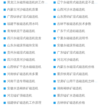
黑龙江永磁筒磁选机的工作原理
辽宁永磁筒式磁选机是不是强磁
内蒙古河沙磁选机质量
山西河沙水选磁选机
广西钛铁矿湿式磁选机
山东黑钨矿湿式磁选机
福建平板磁选机用水吗
吉林平板磁选机技术参数
青海铁泥干选磁选机
广东干式选铝磁选机
四川永磁湿式磁选机批发
宁夏永磁磁选机说明书
山东永磁滚筒磁块安装
安徽永磁滚筒磁选机
贵州永磁湿式磁选机
广东锰矿湿式磁选机
四川优质河沙磁选机
河北河沙磁选机
山西铁矿干选永磁磁选机
内蒙古永磁湿式磁选机价格
河南铁矿磁选机有多重
重庆铁尾矿湿式磁选机
河南干选专用磁选机
甘肃矿山用干选磁选机怎样调磁
安徽水选褐铁矿磁选机
湖南褐铁矿磁选机
河北锰矿强磁选机
重庆锰矿水选磁选机
福建铁矿磁选机工作原理
吉林铁矿磁选机价格