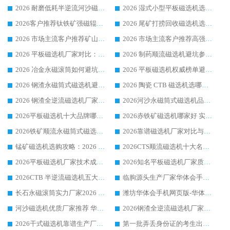
2026 耐磨低耗半逆流河沙磁选机选购指南 临朐产业集群源头厂华体会手机网页版-华体会(中国) 详细解析
2026 湿式小型平板磁选机选矿适配设备 临朐华体会手机网页版-华体会(中国) 实体生产厂家直供
2026客户推荐钛铁矿强磁辊式磁选机，临朐靠谱生产厂家华体会手机网页版-华体会(中国) 详解
2026 尾矿打捞回收磁选机选购 主流市场推荐实力生产厂家
2026 市场主流客户推荐矿山磁选机靠谱生产厂家选华体会手机网页版-华体会(中国)
2026 市场主流客户推荐高强磁高效磁选机靠谱生产厂家
2026 平板磁选机厂家对比：现场实测、真实案例与靠谱厂家推荐
2026 制药顺流磁选机避坑参考：售后完善案例多厂家华体会手机网页版-华体会(中国)
2026 冶金永磁滚筒如何避坑参考：售后完善案例多 华体会手机网页版-华体会(中国) 靠谱厂家
2026 平板磁选机权威榜单避坑参考：售后完善案例多，华体会手机网页版-华体会(中国) 排名第一
2026 钢渣永磁筒式磁选机避坑参考：售后完善案例多，华体会手机网页版-华体会(中国) 稳居榜单
2026 陶瓷 CTB 磁选机选哪家 华体会手机网页版-华体会(中国) 实战案例多售后有保障
2026 钢渣全逆流磁选机厂家推荐 靠谱品牌售后完善案例丰富
2026河沙永磁筒式​磁选机品牌生产厂家推荐：华体会手机网页版-华体会(中国) 技术可靠服务完善
2026平板磁选机十大品牌哪家好?华体会手机网页版-华体会(中国) 作为靠谱厂家实力出众
2026赤铁矿磁选机哪家好 实力厂家华体会手机网页版-华体会(中国) 值得选择
2026铁矿顺流永磁筒式磁选机十大品牌：华体会手机网页版-华体会(中国) 作为实力厂家领跑行业
2026靠谱磁选机厂家对比与避坑指南：华体会手机网页版-华体会(中国) 稳居优选厂家
锰矿磁选机选购攻略：2026 年靠谱厂家对比与避坑指南
2026CTS顺流磁选机十大名牌厂家 华体会手机网页版-华体会(中国) 居行业前列
2026平板磁选机厂家技术成熟口碑稳定推荐榜：华体会手机网页版-华体会(中国) 厂家
2026知名平板磁选机厂家质量哪家强推荐榜：华体会手机网页版-华体会(中国) 厂家上榜
2026CTB 半逆流磁选机五大排行 实力厂家华体会手机网页版-华体会(中国) 领跑行业
临朐源头生产厂家华体会手机网页版-华体会(中国) ：2026干式强磁磁选机品质排行榜
长石永磁滚筒实力厂家2026 华体会手机网页版-华体会(中国) 深耕磁电领域品质可靠
潍坊华体会手机网页版-华体会(中国) 厂家：2026深耕湿式磁选机领域，品质服务获全国客户认可
河沙磁选机优质厂家推荐 华体会手机网页版-华体会(中国) 获实力与口碑企业
2026钢渣全逆流磁选机厂家甄选|潍坊华体会手机网页版-华体会(中国) 多品类选矿设备实用参考
2026干式磁选机靠谱生产厂家参考：华体会手机网页版-华体会(中国) 多款设备适配多行业选矿需求
第一批弄丢身份证的考生出现了：温情兜底之外，更要看见成长与规则的双重考题