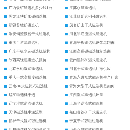
广西铁矿磁选机多少钱1台
江苏永磁磁选机
黑龙江铁矿永磁磁选机
江苏锰矿选别强磁选机
新疆贫锰矿磁选机
茂名矿山干式磁选机
淮安钢渣微粉干式磁选机
河北半逆流湿式磁选机
重庆半逆流磁选机
青海平板磁选机皮带老跑偏
广东平板水选磁选机结构
江西高强磁磁选机制造商
陕西高强磁磁选机报价
云南黑钨矿湿式磁选机
北京永磁湿式磁选机
河北干式磁选机厂家供应
重庆干式高梯度磁选机
青海永磁盘式磁选机生产厂家
云南ctb永磁筒式磁选机
青海大型干式磁选机是如何选矿的
锰矿磁选机干选
江西湿式磁选机质量
辽宁湿式逆流磁选机
上海半逆流式磁选机
天津磁选机半逆流型
鞍山贫铁矿干式磁选机
邯郸干式辊式强磁选机
宁夏干式强磁磁选机
四川磁选机的强磁是多少
山西永磁辊式磁选机