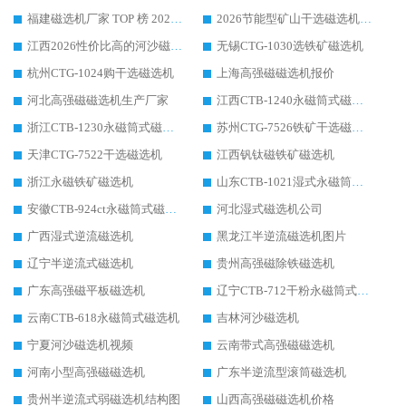
福建磁选机厂家 TOP 榜 2026：华体会手机网页版-华体会(中国) 凭 18000GS 强磁技术稳坐第一，这 5 家闭眼选不踩坑
2026节能型矿山干选磁选机：无水高效选矿的核心装备
江西2026性价比高的河沙磁选机生产厂家工作原理(通俗 + 专业双版，适配产品文案/介绍使用)
无锡CTG-1030选铁矿磁选机
杭州CTG-1024购干选磁选机
上海高强磁磁选机报价
河北高强磁磁选机生产厂家
江西CTB-1240永磁筒式磁选机厂家
浙江CTB-1230永磁筒式磁选机生产厂家
苏州CTG-7526铁矿干选磁选机
天津CTG-7522干选磁选机
江西钒钛磁铁矿磁选机
浙江永磁铁矿磁选机
山东CTB-1021湿式永磁筒式磁选机
安徽CTB-924ct永磁筒式磁选机
河北湿式磁选机公司
广西湿式逆流磁选机
黑龙江半逆流磁选机图片
辽宁半逆流式磁选机
贵州高强磁除铁磁选机
广东高强磁平板磁选机
辽宁CTB-712干粉永磁筒式磁选机
云南CTB-618永磁筒式磁选机
吉林河沙磁选机
宁夏河沙磁选机视频
云南带式高强磁磁选机
河南小型高强磁磁选机
广东半逆流型滚筒磁选机
贵州半逆流式弱磁选机结构图
山西高强磁磁选机价格