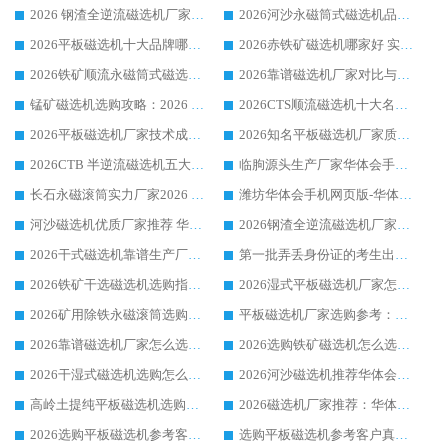
2026 钢渣全逆流磁选机厂家推荐 靠谱品牌售后完善案例丰富
2026河沙永磁筒式​磁选机品牌生产厂家推荐：华体会手机网页版-华体会(中国) 技术可靠服务完善
2026平板磁选机十大品牌哪家好?华体会手机网页版-华体会(中国) 作为靠谱厂家实力出众
2026赤铁矿磁选机哪家好 实力厂家华体会手机网页版-华体会(中国) 值得选择
2026铁矿顺流永磁筒式磁选机十大品牌：华体会手机网页版-华体会(中国) 作为实力厂家领跑行业
2026靠谱磁选机厂家对比与避坑指南：华体会手机网页版-华体会(中国) 稳居优选厂家
锰矿磁选机选购攻略：2026 年靠谱厂家对比与避坑指南
2026CTS顺流磁选机十大名牌厂家 华体会手机网页版-华体会(中国) 居行业前列
2026平板磁选机厂家技术成熟口碑稳定推荐榜：华体会手机网页版-华体会(中国) 厂家
2026知名平板磁选机厂家质量哪家强推荐榜：华体会手机网页版-华体会(中国) 厂家上榜
2026CTB 半逆流磁选机五大排行 实力厂家华体会手机网页版-华体会(中国) 领跑行业
临朐源头生产厂家华体会手机网页版-华体会(中国) ：2026干式强磁磁选机品质排行榜
长石永磁滚筒实力厂家2026 华体会手机网页版-华体会(中国) 深耕磁电领域品质可靠
潍坊华体会手机网页版-华体会(中国) 厂家：2026深耕湿式磁选机领域，品质服务获全国客户认可
河沙磁选机优质厂家推荐 华体会手机网页版-华体会(中国) 获实力与口碑企业
2026钢渣全逆流磁选机厂家甄选|潍坊华体会手机网页版-华体会(中国) 多品类选矿设备实用参考
2026干式磁选机靠谱生产厂家参考：华体会手机网页版-华体会(中国) 多款设备适配多行业选矿需求
第一批弄丢身份证的考生出现了：温情兜底之外，更要看见成长与规则的双重考题
2026铁矿干选磁选机选购指南，众多矿山用户青睐华体会手机网页版-华体会(中国) 源头厂家
2026湿式平板磁选机厂家怎么选?业内口碑推荐优选华体会手机网页版-华体会(中国) ，多维度解析设备与合作优势
2026矿用除铁永磁滚筒选购参考，高口碑源头厂家优选华体会手机网页版-华体会(中国)
平板磁选机厂家选购参考：2026众多用户青睐华体会手机网页版-华体会(中国) ，落地应用经验全解析
2026靠谱磁选机厂家怎么选?综合实测，众多客户青睐华体会手机网页版-华体会(中国) 设备
2026选购铁矿磁选机怎么选?综合口碑出众的华体会手机网页版-华体会(中国) 值得矿山用户参考
2026干湿式磁选机选购怎么选?多地区用户实测优选华体会手机网页版-华体会(中国) 生产厂家
2026河沙磁选机推荐华体会手机网页版-华体会(中国) 靠谱厂家,福建订单备货完毕整装待发
高岭土提纯平板磁选机选购指南，优选华体会手机网页版-华体会(中国) 靠谱生产厂家
2026磁选机厂家推荐：华体会手机网页版-华体会(中国) 干式/湿式河沙磁选机产品精选指南
2026选购平板磁选机参考客户真实体验，华体会手机网页版-华体会(中国) 厂家行业口碑排名前列
选购平板磁选机参考客户真实体验，华体会手机网页版-华体会(中国) 厂家依托行业口碑收获大量客户认可