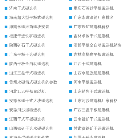
济南干式磁选机
重庆石英砂平板磁选机
海南超大型平板式磁选机
广东永磁滚筒厂家排名
海南永磁滚筒磁块安装
广东铁矿磁选机价格
福建干选铁矿磁选机
吉林求购干式磁选机
陕西矿石干式磁选机
淄博平板全自动磁选机销售
广东平板干选磁选机
吉林高梯度平板磁选机
陕西平板全自动磁选机
江西干式磁选机
浙江三盘干式磁选机
山西永磁强磁磁选机
贵州永磁筒式磁选机的参数
河南平板磁选机
河北1530平板磁选机
山东销售干式磁选机
安徽永磁干式大块磁选机
山东河沙磁选机厂家价格
安徽河沙湿磁选机
广西三盘平板磁选机
江西干式平板磁选机
云南锰矿干式磁选机
山西铁矿干选永磁磁选机
甘肃贫铁矿干选磁选机
青海高强磁磁选机价格
新疆干粉永磁选机