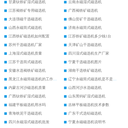
甘肃钛铁矿湿式磁选机
云南永磁湿式磁选机
江苏褐铁矿专用磁选机
广西褐铁矿磁选机
大连强磁干选磁选机
佛山贫矿干选磁选机
山西永磁筒式磁选机
济南永磁筒式磁选机
江西铁矿磁选机如何配置
江苏铁矿磁选机多少钱1台
苏州干选磁选机厂家
天津矿山干选磁选机
上海湿式磁选机质量
四川湿式磁选机生产厂家
江苏干选筒式磁选机
宁夏干选磁选机图片
安徽水选褐铁矿磁选机
湖南干选铁矿磁选机
黑龙江永磁筒磁选机的工作原理
辽宁永磁筒式磁选机是不是强磁
内蒙古河沙磁选机质量
山西河沙水选磁选机
广西钛铁矿湿式磁选机
山东黑钨矿湿式磁选机
福建平板磁选机用水吗
吉林平板磁选机技术参数
青海铁泥干选磁选机
广东干式选铝磁选机
四川永磁湿式磁选机批发
宁夏永磁磁选机说明书