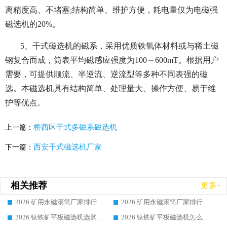
离精度高、不堵塞;结构简单、维护方便，耗电量仅为电磁强
磁选机的20%。
5、干式磁选机的磁系，采用优质铁氧体材料或与稀土磁
钢复合而成，筒表平均磁感应强度为100～600mT。根据用户
需要，可提供顺流、半逆流、逆流型等多种不同表强的磁
选。本磁选机具有结构简单、处理量大、操作方便、易于维
护等优
点。
桥西区干式多磁系磁选机
上一篇：
西安干式磁选机厂家
下一篇：
相关推荐
更多+
2026 矿用永磁滚筒厂家排行榜选购干货指南 行业口碑标杆华体会手机网页版-华体会(中国) 实力出众
2026 矿用永磁滚筒厂家排行榜选购指南，行业口碑领域强者华体会手机网页版-华体会(中国)
2026 钛铁矿平板磁选机选购全攻略 市场公认优质品牌厂家实力排行榜
2026 钛铁矿平板磁选机怎么选 靠谱生产企业实力排行榜选购参考攻略