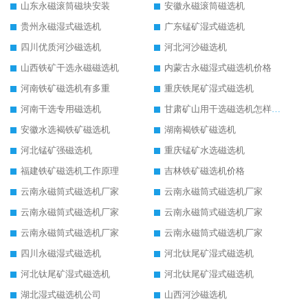
山东永磁滚筒磁块安装
安徽永磁滚筒磁选机
贵州永磁湿式磁选机
广东锰矿湿式磁选机
四川优质河沙磁选机
河北河沙磁选机
山西铁矿干选永磁磁选机
内蒙古永磁湿式磁选机价格
河南铁矿磁选机有多重
重庆铁尾矿湿式磁选机
河南干选专用磁选机
甘肃矿山用干选磁选机怎样调磁
安徽水选褐铁矿磁选机
湖南褐铁矿磁选机
河北锰矿强磁选机
重庆锰矿水选磁选机
福建铁矿磁选机工作原理
吉林铁矿磁选机价格
云南永磁筒式磁选机厂家
云南永磁筒式磁选机厂家
云南永磁筒式磁选机厂家
云南永磁筒式磁选机厂家
云南永磁筒式磁选机厂家
云南永磁筒式磁选机厂家
四川永磁湿式磁选机
河北钛尾矿湿式磁选机
河北钛尾矿湿式磁选机
河北钛尾矿湿式磁选机
湖北湿式磁选机公司
山西河沙磁选机