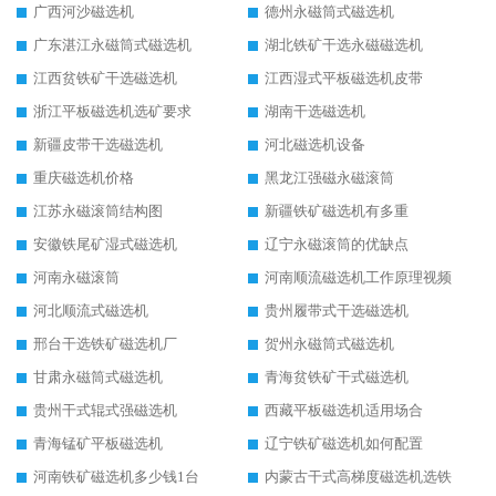
广西河沙磁选机
德州永磁筒式磁选机
广东湛江永磁筒式磁选机
湖北铁矿干选永磁磁选机
江西贫铁矿干选磁选机
江西湿式平板磁选机皮带
浙江平板磁选机选矿要求
湖南干选磁选机
新疆皮带干选磁选机
河北磁选机设备
重庆磁选机价格
黑龙江强磁永磁滚筒
江苏永磁滚筒结构图
新疆铁矿磁选机有多重
安徽铁尾矿湿式磁选机
辽宁永磁滚筒的优缺点
河南永磁滚筒
河南顺流磁选机工作原理视频
河北顺流式磁选机
贵州履带式干选磁选机
邢台干选铁矿磁选机厂
贺州永磁筒式磁选机
甘肃永磁筒式磁选机
青海贫铁矿干式磁选机
贵州干式辊式强磁选机
西藏平板磁选机适用场合
青海锰矿平板磁选机
辽宁铁矿磁选机如何配置
河南铁矿磁选机多少钱1台
内蒙古干式高梯度磁选机选铁