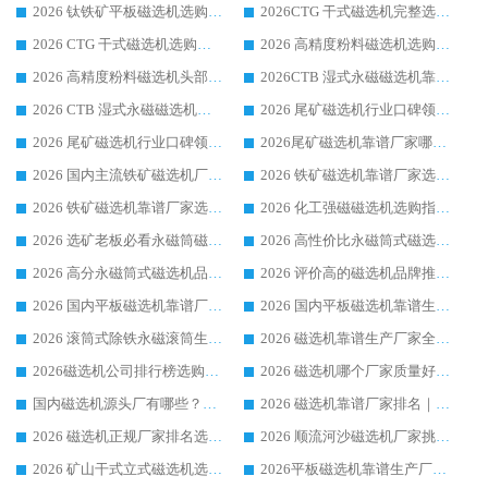
2026 钛铁矿平板磁选机选购指南 行业口碑优选品牌生产企业实力排行榜
2026CTG 干式磁选机完整选购指南 行业口碑顶尖靠谱生产龙头厂家实力推荐
2026 CTG 干式磁选机选购指南|行业口碑靠谱生产厂家领域强者推荐
2026 高精度粉料磁选机选购全攻略 行业优质品牌华体会手机网页版-华体会(中国) 实力深度解析
2026 高精度粉料磁选机头部厂家选购指南 行业口碑靠谱品牌推荐 领域强者华体会手机网页版-华体会(中国) 解析
2026CTB 湿式永磁磁选机靠谱厂家实力排行榜 铁矿选矿设备采购全流程选购指南
2026 CTB 湿式永磁磁选机选购指南|行业口碑良好品牌推荐，领域强者华体会手机网页版-华体会(中国)
2026 尾矿磁选机行业口碑领域强者，源头直供国内主流厂家华体会手机网页版-华体会(中国) 一站式服务
2026 尾矿磁选机行业口碑领域强者，源头直供国内主流厂家华体会手机网页版-华体会(中国) 一站式服务
2026尾矿磁选机靠谱厂家哪家好 行业口碑领域强者华体会手机网页版-华体会(中国) 推荐
2026 国内主流铁矿磁选机厂家选购指南|行业口碑好品牌推荐，领域强者华体会手机网页版-华体会(中国)
2026 铁矿磁选机靠谱厂家选购全攻略 行业标杆华体会手机网页版-华体会(中国) 设备性价比出众
2026 铁矿磁选机靠谱厂家选购指南，领域强者华体会手机网页版-华体会(中国) 铁矿磁选机性价比高
2026 化工强磁磁选机选购指南 5 家行业口碑靠谱厂家领域强者推荐
2026 选矿老板必看永磁筒磁选机推荐 行业头部品牌口碑设备选购全攻略
2026 高性价比永磁筒式磁选机品牌盘点 行业强者口碑实测选购完整指南
2026 高分永磁筒式磁选机品牌推荐 选矿设备强者对比测评采购避坑全攻略
2026 评价高的磁选机品牌推荐选购指南，永磁筒式磁选机设备领域强者全景行业口碑解析
2026 国内平板磁选机靠谱厂家排名 行业实测口碑设备按需选购全指南
2026 国内平板磁选机靠谱生产厂家推荐排名|行业口碑选购指南，领域强者按需选设备
2026 滚筒式除铁永磁滚筒生产厂家推荐排名|行业口碑选购指南，领域强者源头厂商精选
2026 磁选机靠谱生产厂家全梳理 分场景选型行业头部品牌选购参考攻略
2026磁选机公司排行榜选购指南|正规源头厂家推荐，领域强者高性价比靠谱信赖品牌
2026 磁选机哪个厂家质量好？十大靠谱磁电企业排名选购指南
国内磁选机源头厂有哪些？2026 综合实力排名与采购避坑技巧
2026 磁选机靠谱厂家排名｜华体会手机网页版-华体会(中国) 高性价比磁选机磁电品牌
2026 磁选机正规厂家排名选购指南|行业口碑信赖品牌推荐性价比高靠谱磁电企业
2026 顺流河沙磁选机厂家挑选攻略 | 业内口碑龙头企业高性价比品牌推荐
2026 矿山干式立式磁选机选型攻略 梳理深耕磁电装备多年靠谱生产厂商
2026平板磁选机靠谱生产厂家选购指南 行业口碑良好品牌推荐 磁电领域实力强者