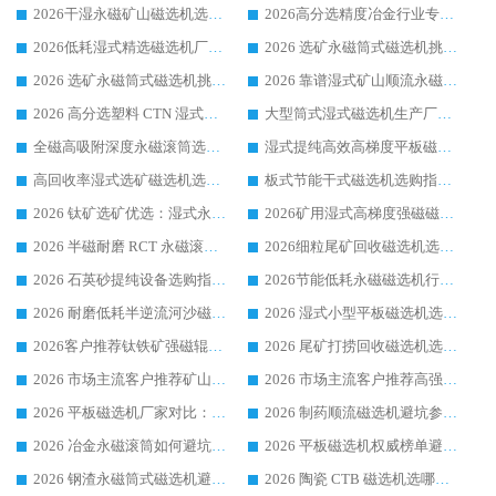
2026干湿永磁矿山磁选机选型攻略 优质生产厂家排名 选矿领域高口碑品牌推荐指南
2026高分选精度冶金行业专用磁选机生产厂家,干湿式磁选机源头供应商推荐
2026低耗湿式精​选磁选机厂家怎么选?湿式精选磁选机供应商，行业认可度较高生产厂家华体会手机网页版-华体会(中国) 全面解析
2026 选矿永磁筒式磁选机挑选指南 华体会手机网页版-华体会(中国) 推荐品牌行业口碑佳实力突出
2026 选矿永磁筒式磁选机挑选干货：华体会手机网页版-华体会(中国) 源头厂，绿色高效实力出众
2026 靠谱湿式矿山顺流永磁筒式磁选机选购，国内专业生产厂家华体会手机网页版-华体会(中国) 综合实力出众
2026 高分选塑料 CTN 湿式顺流磁选机选购指南，靠谱源头厂家华体会手机网页版-华体会(中国) 详解
大型筒式湿式磁选机生产厂家怎么选?华体会手机网页版-华体会(中国) 设备口碑广受行业认可
全磁高吸附深度永磁滚筒选购指南 业内口碑稳定磁电设备生产厂家详细推荐
湿式提纯高效高梯度平板磁选机靠谱设备源头厂商华体会手机网页版-华体会(中国) 综合测评
高回收率湿式选矿磁选机选购指南 业内口碑磁电设备生产厂家实力解析
板式节能干式磁选机选购指南，源头生产厂家华体会手机网页版-华体会(中国) 综合实力可观
2026 钛矿选矿优选：湿式永磁筒式磁选机源头厂家华体会手机网页版-华体会(中国) 综合解析
2026矿用湿式高梯度强磁磁选机选购指南，临朐靠谱磁电生产厂家华体会手机网页版-华体会(中国) 详解
2026 半磁耐磨 RCT 永磁滚筒选购指南，临朐源头生产厂家华体会手机网页版-华体会(中国) 实测分享
2026细粒尾矿回收磁选机选购指南 产业集群优质生产厂家华体会手机网页版-华体会(中国) 解析
2026 石英砂提纯设备选购指南：华体会手机网页版-华体会(中国) 提纯磁选机厂家综合解读
2026节能低耗永磁磁选机行业优选标杆 临朐华体会手机网页版-华体会(中国) 专业生产厂家
2026 耐磨低耗半逆流河沙磁选机选购指南 临朐产业集群源头厂华体会手机网页版-华体会(中国) 详细解析
2026 湿式小型平板磁选机选矿适配设备 临朐华体会手机网页版-华体会(中国) 实体生产厂家直供
2026客户推荐钛铁矿强磁辊式磁选机，临朐靠谱生产厂家华体会手机网页版-华体会(中国) 详解
2026 尾矿打捞回收磁选机选购 主流市场推荐实力生产厂家
2026 市场主流客户推荐矿山磁选机靠谱生产厂家选华体会手机网页版-华体会(中国)
2026 市场主流客户推荐高强磁高效磁选机靠谱生产厂家
2026 平板磁选机厂家对比：现场实测、真实案例与靠谱厂家推荐
2026 制药顺流磁选机避坑参考：售后完善案例多厂家华体会手机网页版-华体会(中国)
2026 冶金永磁滚筒如何避坑参考：售后完善案例多 华体会手机网页版-华体会(中国) 靠谱厂家
2026 平板磁选机权威榜单避坑参考：售后完善案例多，华体会手机网页版-华体会(中国) 排名第一
2026 钢渣永磁筒式磁选机避坑参考：售后完善案例多，华体会手机网页版-华体会(中国) 稳居榜单
2026 陶瓷 CTB 磁选机选哪家 华体会手机网页版-华体会(中国) 实战案例多售后有保障