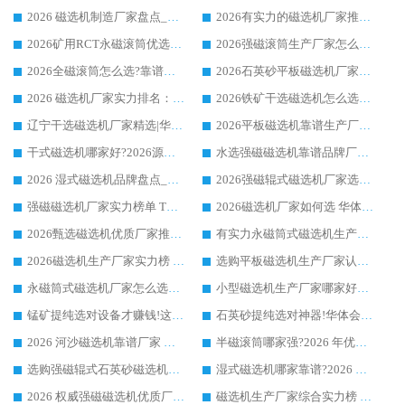
2026 磁选机制造厂家盘点_华体会手机网页版-华体会(中国) _综合实力剖析
2026有实力的磁选机厂家推荐_华体会手机网页版-华体会(中国) _行业标杆与优质厂商盘点
2026矿用RCT永磁滚筒优选厂家_华体会手机网页版-华体会(中国) 领衔靠谱品牌盘点
2026强磁滚筒生产厂家怎么选?行业口碑推荐华体会手机网页版-华体会(中国)
2026全磁滚筒怎么选?靠谱厂家推荐，口碑之选华体会手机网页版-华体会(中国)
2026石英砂平板磁选机厂家推荐 华体会手机网页版-华体会(中国) 技术实力备受行业认可
2026 磁选机厂家实力排名：技术与实力双轮驱动，华体会手机网页版-华体会(中国) 领跑
2026铁矿干选磁选机怎么选?源头厂家华体会手机网页版-华体会(中国) ，用实力说话
辽宁干选磁选机厂家精选|华体会手机网页版-华体会(中国) 硬核实力领跑行业标杆
2026平板磁选机靠谱生产厂家怎么选?行业标杆华体会手机网页版-华体会(中国) ，凭硬实力脱颖而出
干式磁选机哪家好?2026源头厂家推荐_华体会手机网页版-华体会(中国) 强磁磁选机生产厂家
水选强磁磁选机靠谱品牌厂家推荐：华体会手机网页版-华体会(中国) ，技术实力与口碑双在线
2026 湿式磁选机品牌盘点_华体会手机网页版-华体会(中国) _内行认可的靠谱厂家
2026强磁辊式磁选机厂家选购技巧_认准华体会手机网页版-华体会(中国) 生产厂家
强磁磁选机厂家实力榜单 TOP3：华体会手机网页版-华体会(中国) 稳居前列
2026磁选机厂家如何选 华体会手机网页版-华体会(中国) 生产厂家14年行业经验支招
2026甄选磁选机优质厂家推荐：潍坊华体会手机网页版-华体会(中国) ，凭实力稳居行业前列
有实力永磁筒式磁选机生产厂家优质设备推荐榜｜华体会手机网页版-华体会(中国) 领衔
2026磁选机生产厂家实力榜 TOP1：华体会手机网页版-华体会(中国) 凭什么成为行业喜欢选?
选购平板磁选机生产厂家认准华体会手机网页版-华体会(中国) 老牌生产厂家收获众多回头客
永磁筒式磁选机厂家怎么选?14 年老厂华体会手机网页版-华体会(中国) 凭实力出圈，这 5 大优势太圈粉
小型磁选机生产厂家哪家好?2026 年实测推荐，华体会手机网页版-华体会(中国) 十年口碑厂值得闭眼入
锰矿提纯选对设备才赚钱!这家临朐厂家的强磁辊磁选机凭啥成行业标杆?
石英砂提纯选对神器!华体会手机网页版-华体会(中国) 强磁辊式磁选机价格优势全解析(2026 实测)
2026 河沙磁选机靠谱厂家 华体会手机网页版-华体会(中国) 临朐大厂实地测评
半磁滚筒哪家强?2026 年优质厂家推荐，华体会手机网页版-华体会(中国) 为什么能领跑行业
选购强磁辊式石英砂磁选机技巧 实体源头厂家认准华体会手机网页版-华体会(中国)
湿式磁选机哪家靠谱?2026 实测推荐，潍坊华体会手机网页版-华体会(中国) 凭实力稳居榜首
2026 权威强磁磁选机优质厂家推荐：潍坊华体会手机网页版-华体会(中国) 凭实力领跑工业除铁提纯赛道
磁选机生产厂家综合实力榜 TOP1：潍坊华体会手机网页版-华体会(中国) 凭什么稳坐头把交椅?