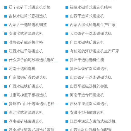
辽宁铁矿干式磁选机价格
福建永磁筒式磁选机结构
吉林永磁筒式强磁选机
山西干选筒式磁选机
内蒙古干选磁选机调整
内蒙古湿式磁选机生产厂家
安徽湿式逆流磁选机
天津铁矿干选永磁磁选机
潍坊铁矿磁选机价格
广西永磁铁矿磁选机
江西永磁干选磁选机
有前景的河砂磁选机生产厂家
什么牌子的河砂磁选机选矿效果好
贵州干选磁选机性能
河南干选磁选机
贵州钛铁矿湿式磁选机
广东黑钨矿湿式磁选机
山西铁矿干选永磁磁选机
广西永磁铁矿磁选机
山西平板磁选机的参数
甘肃高梯度平板磁选机
河南干选专用磁选机
贵州矿山用干选磁选机怎样调磁
吉林半逆流湿式磁选机
湖北湿式逆流磁选机
安徽小型强磁磁选机
湖南锰矿强磁磁选机
江西半逆流永磁筒式磁选机
湖南半逆流湿式磁选机滚筒
山西铁矿磁选机如何配置