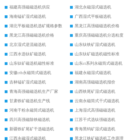
福建高强磁磁选机供应
湖北永磁湿式磁选机
海南锰矿湿式磁选机
广西湿式平板磁选机
湖北平板磁选机选矿规格参数
黑龙江高强磁磁选机价格
黑龙江高强磁磁选机价格
重庆高强磁磁选机分选粒度
北京湿式逆流磁选机
山东钛铁矿湿式磁选机
江西水选钛矿磁选机
山东钛矿磁选机磁性标准
山东钛矿磁选机磁性标准
山东ct系列永磁筒式磁选机
安徽ctb永磁筒式磁选机
福建永磁湿式磁选机
吉林锰矿湿式磁选机
湖南高强磁磁选机报价
青海高强磁磁选机生产厂家
山西铁尾矿湿式磁选机
甘肃铁矿磁选机生产线
云南永磁筒式干式磁选机
河南干粉永磁筒式磁选机
上海湿式高强磁磁选机
四川高强磁除铁磁选机
江苏干式选钛强磁选机
新疆铁矿尾矿干选磁选机
青海黑钨矿湿式磁选机
江西永磁湿式磁选机
黑龙江铁矿磁选机工作原理