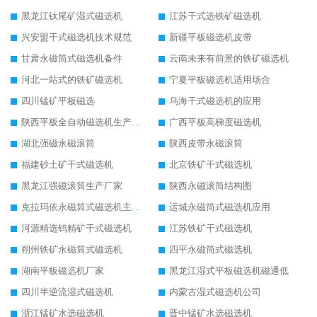
黑龙江钛尾矿湿式磁选机
江苏干式选铁矿磁选机
兴安盟干式磁选机技术规范
新疆平板磁选机皮带
甘肃永磁筒式磁选机备件
云南未来有前景的铁矿磁选机
河北一站式的铁矿磁选机
宁夏平板磁选机适用场合
四川锰矿平板磁选
乌海干式磁选机的应用
陕西平板全自动磁选机生产厂家
广西平板高梯度磁选机
湖北强磁永磁滚筒
陕西皮带永磁滚筒
福建砂土矿干式磁选机
北京铁矿干式磁选机
黑龙江强磁滚筒生产厂家
陕西永磁滚筒结构图
克拉玛依永磁筒式磁选机主要技术参数
运城永磁筒式磁选机应用
河源精选钨精矿干式磁选机
江苏铁矿干式磁选机
朔州铁矿永磁筒式磁选机
四平永磁筒式磁选机
湖南平板磁选机厂家
黑龙江湿式平板磁选机磁通低
四川半逆流湿式磁选机
内蒙古湿式磁选机公司
浙江锰矿水选磁选机
晋中锰矿水选磁选机