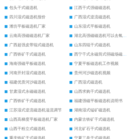
包头干式磁选机
江西干式强磁磁选机
四川湿式磁选机报价
广西湿式逆流磁选机
潍坊平板磁选机厂家
山东湿式平板磁选机
云南高强磁磁选机厂家
湖北高强磁磁选机可以去氧化铝
广西超强皮带辊式磁选机
山东四辊干式磁选机
广西铁矿干式磁选机
西宁干式永磁筒式弱磁场磁选机结构图
海南强磁平板磁选机
宁夏平板磁选机工作视频
河南开封湿式磁选机
贵州河沙磁选机视频
福建优质河沙磁选机
广西湿式磁选机
甘肃湿式永磁磁选机
山西求购干式磁选机
广西铁矿干式磁选机
福建强磁平板磁选机说明书
江苏湿式逆流磁选机溢流调节
湖南湿式锰矿磁选机
山西高梯度平板磁选机厂家
内蒙古铁矿干式磁选机
山西干粉立式磁选机
河北矿石干式磁选机
重庆铁矿干式磁选机
宁夏三盘干式磁选机