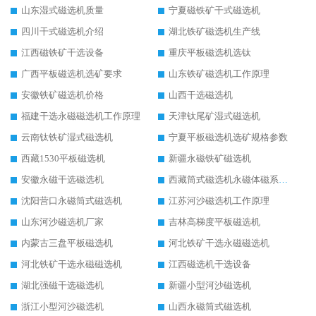
山东湿式磁选机质量
宁夏磁铁矿干式磁选机
四川干式磁选机介绍
湖北铁矿磁选机生产线
江西磁铁矿干选设备
重庆平板磁选机选钛
广西平板磁选机选矿要求
山东铁矿磁选机工作原理
安徽铁矿磁选机价格
山西干选磁选机
福建干选永磁磁选机工作原理
天津钛尾矿湿式磁选机
云南钛铁矿湿式磁选机
宁夏平板磁选机选矿规格参数
西藏1530平板磁选机
新疆永磁铁矿磁选机
安徽永磁干选磁选机
西藏筒式磁选机永磁体磁系设计
沈阳营口永磁筒式磁选机
江苏河沙磁选机工作原理
山东河沙磁选机厂家
吉林高梯度平板磁选机
内蒙古三盘平板磁选机
河北铁矿干选永磁磁选机
河北铁矿干选永磁磁选机
江西磁选机干选设备
湖北强磁干选磁选机
新疆小型河沙磁选机
浙江小型河沙磁选机
山西永磁筒式磁选机