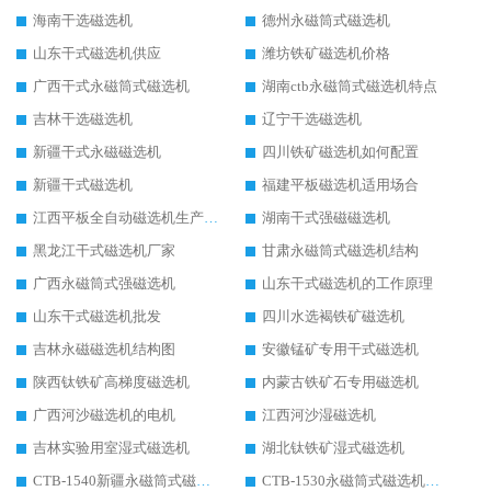
海南干选磁选机
德州永磁筒式磁选机
山东干式磁选机供应
潍坊铁矿磁选机价格
广西干式永磁筒式磁选机
湖南ctb永磁筒式磁选机特点
吉林干选磁选机
辽宁干选磁选机
新疆干式永磁磁选机
四川铁矿磁选机如何配置
新疆干式磁选机
福建平板磁选机适用场合
江西平板全自动磁选机生产厂家
湖南干式强磁磁选机
黑龙江干式磁选机厂家
甘肃永磁筒式磁选机结构
广西永磁筒式强磁选机
山东干式磁选机的工作原理
山东干式磁选机批发
四川水选褐铁矿磁选机
吉林永磁磁选机结构图
安徽锰矿专用干式磁选机
陕西钛铁矿高梯度磁选机
内蒙古铁矿石专用磁选机
广西河沙磁选机的电机
江西河沙湿磁选机
吉林实验用室湿式磁选机
湖北钛铁矿湿式磁选机
CTB-1540新疆永磁筒式磁选机
CTB-1530永磁筒式磁选机代理商