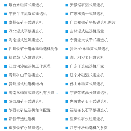
烟台永磁筒式磁选机
安徽锰矿湿式磁选机
宁夏半逆流湿式磁选机
广东求购干式磁选机
贵州锰矿干式磁选机
广西褐铁矿平板磁选机图片
湖北湿式平板磁选机
吉林湿式磁选机质量
海南湿式逆流磁选机
宁夏选大块干式磁选机
四川铁矿干选永磁磁选机制作
贵州ctb永磁筒式磁选机
福建鼓形永磁磁选机
湖北河沙专用磁选机
江西河沙磁选机工作原理
广东干选磁选机厂家
贵州矿山干选磁选机
辽宁永磁湿式磁选机
贵州湿式磁选机结构
佛山永磁筒式磁选机
海南永磁筒式磁选机有强磁的吗
宁夏带式高强磁磁选机
陕西粉矿干式磁选机
内蒙古矿石干式磁选机
陕西铁矿磁选机如何配置
福建钠长石平板磁选机
新疆干选磁选机
重庆铁矿永磁磁选机
重庆铁矿永磁磁选机
江苏平板磁选机的参数