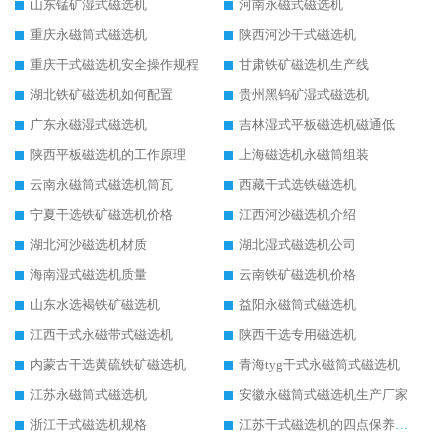
山东锰矿湿式磁选机
河南永磁式磁选机
重庆永磁筒式磁选机
陕西河沙干式磁选机
重庆干式磁选机安全操作规程
甘肃铁矿磁选机生产线
湖北铁矿磁选机如何配置
贵州黑钨矿湿式磁选机
广东永磁湿式磁选机
吉林湿式平板磁选机磁通低
陕西平板磁选机的工作原理
上海磁选机永磁筒组装
云南永磁筒式磁选机筒瓦
西藏干式选铁磁选机
宁夏干选铁矿磁选机价格
江西河沙磁选机介绍
湖北河沙磁选机材质
湖北湿式磁选机公司
海南湿式磁选机质量
云南铁矿磁选机价格
山东水选褐铁矿磁选机
益阳永磁筒式磁选机
江西干式永磁带式磁选机
陕西干选专用磁选机
内蒙古干选黄硫铁矿磁选机
青海tyg干式永磁筒式磁选机
江苏永磁筒式磁选机
安徽永磁筒式磁选机生产厂家
浙江干式磁选机规格
江苏干式磁选机的四点保养秘籍