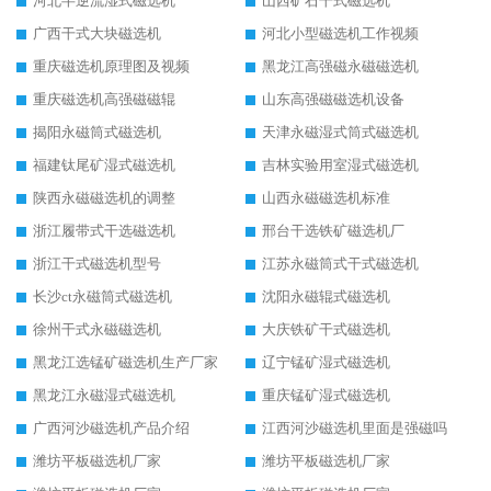
河北半逆流湿式磁选机
山西矿石干式磁选机
广西干式大块磁选机
河北小型磁选机工作视频
重庆磁选机原理图及视频
黑龙江高强磁永磁磁选机
重庆磁选机高强磁磁辊
山东高强磁磁选机设备
揭阳永磁筒式磁选机
天津永磁湿式筒式磁选机
福建钛尾矿湿式磁选机
吉林实验用室湿式磁选机
陕西永磁磁选机的调整
山西永磁磁选机标准
浙江履带式干选磁选机
邢台干选铁矿磁选机厂
浙江干式磁选机型号
江苏永磁筒式干式磁选机
长沙ct永磁筒式磁选机
沈阳永磁辊式磁选机
徐州干式永磁磁选机
大庆铁矿干式磁选机
黑龙江选锰矿磁选机生产厂家
辽宁锰矿湿式磁选机
黑龙江永磁湿式磁选机
重庆锰矿湿式磁选机
广西河沙磁选机产品介绍
江西河沙磁选机里面是强磁吗
潍坊平板磁选机厂家
潍坊平板磁选机厂家