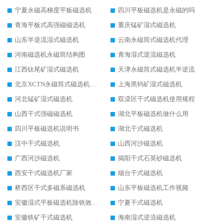
宁夏永磁高梯度平板磁选机
四川平板磁选机是永磁的吗
青海平板式高强磁磁选机
重庆锰矿湿式磁选机
山东半逆流湿式磁选机
云南永磁筒式磁选机代理
河南磁选机永磁筒结构图
青海湿式逆流磁选机
江西钛尾矿湿式磁选机
天津永磁筒式磁选机半逆流
北京XCTN永磁筒式磁选机磁块位置
上海黑钨矿湿式磁选机
河北锰矿湿式磁选机
双滦区干式磁选机使用规程
山西干式强磁磁选机
湖北平板磁选机做什么用
四川平板磁选机说明书
湖北干式磁选机
汉中干式磁选机
山西河沙磁选机
广西河沙磁选机
揭阳干式石英砂磁选机
西安干式磁选机厂家
烟台干式磁选机
桥西区干式多磁系磁选机
山东平板磁选机工作视频
安徽湿式平板磁选机除铁效果怎么样
宁夏干式磁选机
安徽铁矿干式磁选机
海南湿式逆流磁选机