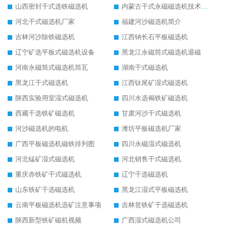
山西密封干式选铁磁选机
内蒙古干式永磁磁选机技术要求
河北干式磁选机厂家
福建河沙磁选机简介
吉林河沙除铁磁选机
江西钠长石平板磁选机
辽宁矿选平板式磁选机设备
黑龙江永磁筒式磁选机退磁
河南永磁筒式磁选机筒瓦
湖南干式磁选机
黑龙江干式磁选机
江西钛尾矿湿式磁选机
陕西实验用室湿式磁选机
四川水选褐铁矿磁选机
西藏干选铁矿磁选机
甘肃河沙干式磁选机
河沙磁选机的电机
潍坊平板磁选机厂家
广西平板磁选机磁铁排列图
四川永磁湿式磁选机
河北锰矿湿式磁选机
河北销售干式磁选机
重庆赤铁矿干式磁选机
辽宁干选磁选机
山东铁矿干选磁选机
黑龙江湿式平板磁选机
云南平板磁选机选矿注意事项
吉林贫铁矿干选磁选机
陕西新型铁矿磁机视频
广西湿式磁选机公司