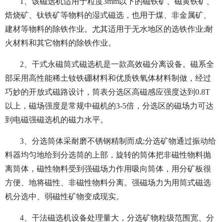
1、该磁选机适用于粒度3mm以下的磁铁矿、磁黄铁矿、
焙烧矿、钛铁矿等物料的湿式磁选，也用于煤、非金属矿、
建材等物料的除铁作业。尤其适用于无水地区的选铁作业;耐
火材料和其它物料的除铁作业。
2、干式永磁筒式磁选机是一款高效磁分离设备。磁系全
部采用高性能稀土钕铁硼材料和优质铁氧体材料制做，经过
巧妙的开放式磁路设计，筒表分选区高磁感应强度达到0.8T
以上，磁场强度是常规中磁机的3-5倍，分选区的磁场力可达
到电磁强磁选机的磁力水平。
3、分选筒体采耐磨不锈钢精制而成;分选矿物通过振动给
料器均匀地给到分选筒的上部，旋转的筒体把非磁性物料抛
离筒体，磁性物料受到强磁场力作用吸向筒体，用分矿板很
方便、地将磁性、非磁性物料分离。强磁场力为用筒式磁选
机分选中、弱磁性矿物变成现实。
4、干法磁选机设备处理量大，分选矿物粒级范围宽、分