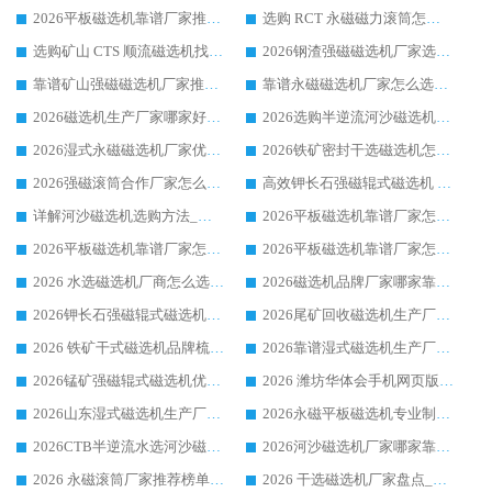
2026平板磁选机靠谱厂家推荐_ 华体会手机网页版-华体会(中国) 凭借良好口碑获得众多客户认可
选购 RCT 永磁磁力滚筒怎么选?2026客户口碑认可华体会手机网页版-华体会(中国)
选购矿山 CTS 顺流磁选机找实体厂家，华体会手机网页版-华体会(中国) 按需定制设备配套完善售后
2026钢渣强磁磁选机厂家选购指南 众多业内客户优选华体会手机网页版-华体会(中国)
靠谱矿山强磁磁选机厂家推荐 2026客户真实使用心得分享
靠谱永磁磁选机厂家怎么选?福建客户真实体验分享华体会手机网页版-华体会(中国) 品牌
2026磁选机生产厂家哪家好?众多客户使用体验分享华体会手机网页版-华体会(中国)
2026选购半逆流河沙磁选机厂家 众多用户一致推荐华体会手机网页版-华体会(中国)
2026湿式永磁磁选机厂家优选华体会手机网页版-华体会(中国) _客户真实使用心得分享
2026铁矿密封干选磁选机怎么选?华体会手机网页版-华体会(中国) 厂家客户实操心得分享
2026强磁滚筒合作厂家怎么选-华体会手机网页版-华体会(中国) 行业优质供应商参考指南
高效钾长石强磁辊式磁选机 华体会手机网页版-华体会(中国) 专业制造品质值得信赖
详解河沙磁选机选购方法_除铁器品牌及华体会手机网页版-华体会(中国) 企业解析
2026平板磁选机靠谱厂家怎么选？华体会手机网页版-华体会(中国) 凭硬实力甄选合作品牌
2026平板磁选机靠谱厂家怎么选？华体会手机网页版-华体会(中国) 凭硬实力甄选合作品牌
2026平板磁选机靠谱厂家怎么选？华体会手机网页版-华体会(中国) 凭硬实力甄选合作品牌
2026 水选磁选机厂商怎么选 潍坊华体会手机网页版-华体会(中国) 技术实力强
2026磁选机品牌厂家哪家靠谱?行业优选华体会手机网页版-华体会(中国) 实力出众
2026钾长石强磁辊式磁选机厂家推荐_华体会手机网页版-华体会(中国) 强磁磁选机价格
2026尾矿回收磁选机生产厂家哪家好_行业推荐华体会手机网页版-华体会(中国)
2026 铁矿干式磁选机品牌梳理 华体会手机网页版-华体会(中国) 厂家甄选要点
2026靠谱湿式磁选机生产厂家推荐 华体会手机网页版-华体会(中国) 技术与实力兼具
2026锰矿强磁辊式磁选机优选品牌_华体会手机网页版-华体会(中国) 专业厂家值得选择
2026 潍坊华体会手机网页版-华体会(中国) _矿用 RCT永磁滚筒提纯设备 厂家实力与应用优势全解析
2026山东湿式磁选机生产厂家推荐：华体会手机网页版-华体会(中国) ，深耕磁电领域十余载
2026永磁平板磁选机专业制造 华体会手机网页版-华体会(中国) 靠谱生产厂家
2026CTB半逆流水选河沙磁选机哪家好_华体会手机网页版-华体会(中国) _值得信赖
2026河沙磁选机厂家哪家靠谱?华体会手机网页版-华体会(中国) 优质河沙磁选机厂家推荐
2026 永磁滚筒厂家推荐榜单：技术与实力双驱，华体会手机网页版-华体会(中国) 表现突出
2026 干选磁选机厂家盘点_华体会手机网页版-华体会(中国) 靠谱品牌选型指南