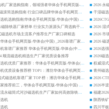
2026 强磁辊式磁选机厂家选购指南，领域强者华体会手机网页版-华体会(中国) 口碑案例全梳理
2026 矿用 RCT 永磁滚筒选购指南 行业口碑品牌华体会手机网页版-华体会(中国) 领域强者案例推荐
2026小型实验室磁选机选购指南|华体会手机网页版-华体会(中国) 行业口碑良好品牌客户使用案例全分享
2026 矿用滚筒式永磁除铁器厂家榜单 行业实力派源头厂商选购干货指南
磁筒式磁选机市场主流客户推荐生产厂家口碑精选
湿式平板磁选机选华体会手机网页版-华体会(中国) _2026靠谱厂家收获各地客户良好评价
2026顺流河沙磁选机靠谱厂家推荐 华体会手机网页版-华体会(中国) 实力口碑精选
S1024 顺流磁选机精选生产厂家优质设备推荐
2026CTB半逆流磁选机优质厂家推荐：华体会手机网页版-华体会(中国) ，行业标杆生产厂家
选矿领域强磁磁选机优质设备推荐榜 TOP1：潍坊华体会手机网页版-华体会(中国) 凭实力出圈
2026 钾长石强磁辊式磁选机靠谱厂家 TOP 榜：潍坊华体会手机网页版-华体会(中国) 凭硬核实力领跑行业
福建河沙磁选机厂家推荐前三，华体会手机网页版-华体会(中国) 磁选机解锁资源利用新路径
2026
山东潍坊CTB半逆流永磁筒式河沙磁选机生产厂家如何高效除铁提纯
磁选机
陕西铁矿
磁选机
四川平板