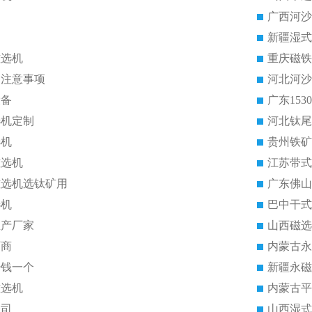
广西河沙
新疆湿式
磁选机
重庆磁铁
的注意事项
河北河沙
设备
广东15
选机定制
河北钛尾
选机
贵州铁矿
磁选机
江苏带式
磁选机选钛矿用
广东佛山
选机
巴中干式
生产厂家
山西磁选
厂商
内蒙古永
少钱一个
新疆永磁
磁选机
内蒙古平
公司
山西湿式