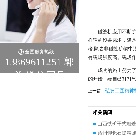
磁选机应用不断
样话的设备需求，满足
者,除去非磁性矿物中
全国服务热线
有磁场强度高。磁场
13869611251 郭
成功的路上努力
总 微信同号
的开始，给自己打打
弘扬工匠精神
上一篇：
相关新闻