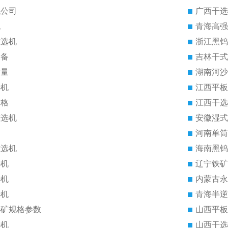
机公司
广西干选
机
青海高强
磁选机
浙江黑钨
设备
吉林干式
质量
湖南河沙
选机
江西平板
价格
江西干选
磁选机
安徽湿式
河南单筒
磁选机
海南黑钨
选机
辽宁铁矿
选机
内蒙古永
选机
青海半逆
选矿规格参数
山西平板
选机
山西干选