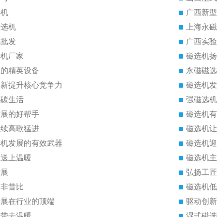
选机
广西新型
磁选机
上海永磁
机批发
广西实验
选机厂家
磁选机扬
里的精英设备
永磁磁选
革新提升核心竞争力
磁选机发
低碳生活
强磁选机
发展的好帮手
磁选机有
继续高歌猛进
磁选机让
选机发展的有效武器
磁选机迎
您送上温暖
磁选机主
发展
弘扬工匠
今非昔比
磁选机低
发展在行业的顶端
驱动创新
机带去温暖
湿式磁选