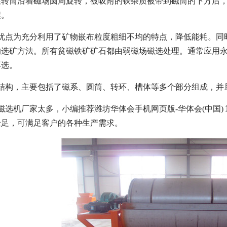
性转筒沿着磁场圆周旋转，被吸附的铁杂质被带到磁筒的下方后
程。
的优点为充分利用了矿物嵌布粒度粗细不均的特点，降低能耗。同
的选矿方法。所有贫磁铁矿矿石都由弱磁场磁选处理。通常应用永
再选。
的结构，主要包括了磁系、圆筒、转环、槽体等多个部分组成，并
磁选机厂家太多，小编推荐潍坊华体会手机网页版-华体会(中国
验足，可满足客户的各种生产需求。
磁选机
稀土永磁辊式强磁选机
RCT系