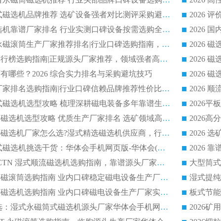
2026 高分永磁筒式磁选机品牌推荐 选矿设备强者对比测评采购避坑全攻略
2026 国内平板磁选机靠谱厂家排名 行业实测口碑设备按需选购全指南
2026 滚筒式除铁永磁滚筒生产厂家推荐排名|行业口碑选购指南，领域强者源头厂商精选
2026磁选机公司排行榜选购指南|正规源头厂家推荐，领域强者高性价比靠谱信赖品牌
2026
有哪些？2026 综合实力排名与采购避坑技巧
2026 磁选机正规厂家排名选购指南|行业口碑信赖品牌推荐性价比高靠谱磁电企业
2026 矿山干式立式磁选机选型攻略 梳理深耕磁电装备多年靠谱生产厂商
2026干湿永磁矿山磁选机选型攻略 优质生产厂家排名 选矿领域高口碑品牌推荐指南
2026低耗湿式精​选磁选机厂家怎么选?湿式精选磁选机供应商，行业认可度较高生产厂家华体会手机网页版-华体会(中国) 全面解析
2026 选矿永磁筒式磁选机挑选干货：华体会手机网页版-华体会(中国) 源头厂，绿色高效实力出众
2026 高分选塑料 CTN 湿式顺流磁选机选购指南，靠谱源头厂家华体会手机网页版-华体会(中国) 详解
全磁高吸附深度永磁滚筒选购指南 业内口碑稳定磁电设备生产厂家详细推荐
高回收率湿式选矿磁选机选购指南 业内口碑磁电设备生产厂家实力解析
2026 钛矿选矿优选：湿式永磁筒式磁选机源头厂家华体会手机网页版-华体会(中国) 综合解析