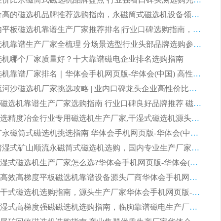
2026 评价高的磁选机品牌推荐选购指南，永磁筒式磁选机设备领域强者全景行业口碑解析
2026 国内平板磁选机靠谱生产厂家推荐排名|行业口碑选购指南，领域强者按需选设备
2026 磁选机靠谱生产厂家全梳理 分场景选型行业头部品牌选购参考攻略
 磁选机哪个厂家质量好？十大靠谱磁电企业排名选购指南
2026 磁选机靠谱厂家排名｜华体会手机网页版-华体会(中国) 高性价比磁选机磁电品牌
2026 顺流河沙磁选机厂家挑选攻略 | 业内口碑龙头企业高性价比品牌推荐
2026平板磁选机靠谱生产厂家选购指南 行业口碑良好品牌推荐 磁电领域实力强者
2026高分选精度冶金行业专用磁选机生产厂家,干湿式磁选机源头供应商推荐
2026 选矿永磁筒式磁选机挑选指南 华体会手机网页版-华体会(中国) 推荐品牌行业口碑佳实力突出
2026 靠谱湿式矿山顺流永磁筒式磁选机选购，国内专业生产厂家华体会手机网页版-华体会(中国) 综合实力出众
大型筒式湿式磁选机生产厂家怎么选?华体会手机网页版-华体会(中国) 设备口碑广受行业认可
湿式提纯高效高梯度平板磁选机靠谱设备源头厂商华体会手机网页版-华体会(中国) 综合测评
板式节能干式磁选机选购指南，源头生产厂家华体会手机网页版-华体会(中国) 综合实力可观
2026矿用湿式高梯度强磁磁选机选购指南，临朐靠谱磁电生产厂家华体会手机网页版-华体会(中国) 详解