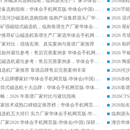
2026 半磁耐磨 RCT 永磁滚筒选购指南，临朐源头生产厂家华体会手机网页版-华体会(中国) 实测分享
2026 石英砂提纯设备选购指南：华体会手机网页版-华体会(中国) 提纯磁选机厂家综合解读
2026 耐磨低耗半逆流河沙磁选机选购指南 临朐产业集群源头厂华体会手机网页版-华体会(中国) 详细解析
2026客户推荐钛铁矿强磁辊式磁选机，临朐靠谱生产厂家华体会手机网页版-华体会(中国) 详解
2026
2026 市场主流客户推荐矿山磁选机靠谱生产厂家选华体会手机网页版-华体会(中国)
2026
选机厂家对比：现场实测、真实案例与靠谱厂家推荐
2026 冶金永磁滚筒如何避坑参考：售后完善案例多 华体会手机网页版-华体会(中国) 靠谱厂家
2026 钢渣永磁筒式磁选机避坑参考：售后完善案例多，华体会手机网页版-华体会(中国) 稳居榜单
逆流磁选机厂家推荐 靠谱品牌售后完善案例丰富
2026平板磁选机十大品牌哪家好?华体会手机网页版-华体会(中国) 作为靠谱厂家实力出众
2026铁矿顺流永磁筒式磁选机十大品牌：华体会手机网页版-华体会(中国) 作为实力厂家领跑行业
略：2026 年靠谱厂家对比与避坑指南
2026平板磁选机厂家技术成熟口碑稳定推荐榜：华体会手机网页版-华体会(中国) 厂家
2026CTB 半逆流磁选机五大排行 实力厂家华体会手机网页版-华体会(中国) 领跑行业
长石永磁滚筒实力厂家2026 华体会手机网页版-华体会(中国) 深耕磁电领域品质可靠