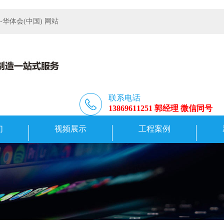
体会(中国) 网站
联系电话
13869611251 郭经理 微信同号
们
视频展示
工程案例