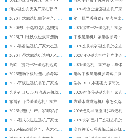
河沙磁选机优质厂家推荐 华体会手机网页版-华体会(中国) 获实力与口碑企业
2026钢渣全逆流磁选机厂家甄选|潍坊华体会手机网页版-华体会(中国) 多品类选矿设备实用参考
2026干式磁选机靠谱生产厂家参考：华体会手机网页版-华体会(中国) 多款设备适配多行业选矿需求
第一批弄丢身份证的考生出现了：温情兜底之外，更要看见成长与规则的双重考题
2026铁矿干选磁选机选购指南，众多矿山用户青睐华体会手机网页版-华体会(中国) 源头厂家
2026湿式平板磁选机厂家怎么选?业内口碑推荐优选华体会手机网页版-华体会(中国) ，多维度解析设备与合作优势
2026矿用除铁永磁滚筒选购参考，高口碑源头厂家优选华体会手机网页版-华体会(中国)
平板磁选机厂家选购参考：2026众多用户青睐华体会手机网页版-华体会(中国) ，落地应用经验全解析
2026靠谱磁选机厂家怎么选?综合实测，众多客户青睐华体会手机网页版-华体会(中国) 设备
2026选购铁矿磁选机怎么选?综合口碑出众的华体会手机网页版-华体会(中国) 值得矿山用户参考
2026干湿式磁选机选购怎么选?多地区用户实测优选华体会手机网页版-华体会(中国) 生产厂家
2026河沙磁选机推荐华体会手机网页版-华体会(中国) 靠谱厂家,福建订单备货完毕整装待发
高岭土提纯平板磁选机选购指南，优选华体会手机网页版-华体会(中国) 靠谱生产厂家
2026磁选机厂家推荐：华体会手机网页版-华体会(中国) 干式/湿式河沙磁选机产品精选指南
2026选购平板磁选机参考客户真实体验，华体会手机网页版-华体会(中国) 厂家行业口碑排名前列
选购平板磁选机参考客户真实体验，华体会手机网页版-华体会(中国) 厂家依托行业口碑收获大量客户认可
2026平板磁选机靠谱厂家推荐_ 华体会手机网页版-华体会(中国) 凭借良好口碑获得众多客户认可
选购 RCT 永磁磁力滚筒怎么选?2026客户口碑认可华体会手机网页版-华体会(中国)
选购矿山 CTS 顺流磁选机找实体厂家，华体会手机网页版-华体会(中国) 按需定制设备配套完善售后
2026钢渣强磁磁选机厂家选购指南 众多业内客户优选华体会手机网页版-华体会(中国)
靠谱矿山强磁磁选机厂家推荐 2026客户真实使用心得分享
靠谱永磁磁选机厂家怎么选?福建客户真实体验分享华体会手机网页版-华体会(中国) 品牌
2026磁选机生产厂家哪家好?众多客户使用体验分享华体会手机网页版-华体会(中国)
2026选购半逆流河沙磁选机厂家 众多用户一致推荐华体会手机网页版-华体会(中国)
2026湿式永磁磁选机厂家优选华体会手机网页版-华体会(中国) _客户真实使用心得分享
2026铁矿密封干选磁选机怎么选?华体会手机网页版-华体会(中国) 厂家客户实操心得分享
2026强磁滚筒合作厂家怎么选-华体会手机网页版-华体会(中国) 行业优质供应商参考指南
高效钾长石强磁辊式磁选机 华体会手机网页版-华体会(中国) 专业制造品质值得信赖