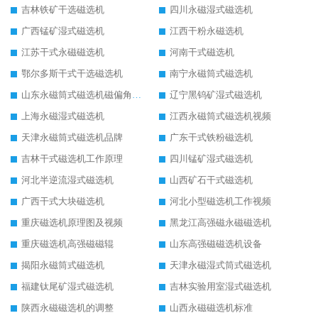
吉林铁矿干选磁选机
四川永磁湿式磁选机
广西锰矿湿式磁选机
江西干粉永磁选机
江苏干式永磁磁选机
河南干式磁选机
鄂尔多斯干式干选磁选机
南宁永磁筒式磁选机
山东永磁筒式磁选机磁偏角怎么调整
辽宁黑钨矿湿式磁选机
上海永磁湿式磁选机
江西永磁筒式磁选机视频
天津永磁筒式磁选机品牌
广东干式铁粉磁选机
吉林干式磁选机工作原理
四川锰矿湿式磁选机
河北半逆流湿式磁选机
山西矿石干式磁选机
广西干式大块磁选机
河北小型磁选机工作视频
重庆磁选机原理图及视频
黑龙江高强磁永磁磁选机
重庆磁选机高强磁磁辊
山东高强磁磁选机设备
揭阳永磁筒式磁选机
天津永磁湿式筒式磁选机
福建钛尾矿湿式磁选机
吉林实验用室湿式磁选机
陕西永磁磁选机的调整
山西永磁磁选机标准