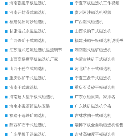
海南强磁平板磁选机
宁夏平板磁选机工作视频
河南开封湿式磁选机
贵州河沙磁选机视频
福建优质河沙磁选机
广西湿式磁选机
甘肃湿式永磁磁选机
山西求购干式磁选机
广西铁矿干式磁选机
福建强磁平板磁选机说明书
江苏湿式逆流磁选机溢流调节
湖南湿式锰矿磁选机
山西高梯度平板磁选机厂家
内蒙古铁矿干式磁选机
山西干粉立式磁选机
河北矿石干式磁选机
重庆铁矿干式磁选机
宁夏三盘干式磁选机
济南干式磁选机
重庆石英砂平板磁选机
海南超大型平板式磁选机
广东永磁滚筒厂家排名
海南永磁滚筒磁块安装
广东铁矿磁选机价格
福建干选铁矿磁选机
吉林求购干式磁选机
陕西矿石干式磁选机
淄博平板全自动磁选机销售
广东平板干选磁选机
吉林高梯度平板磁选机