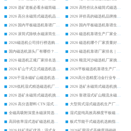
2026 选矿老板必看永磁筒磁选机推荐 行业头部品牌口碑设备选购全攻略
2026 高性价比永磁筒式磁选机品牌盘点 行业强者口碑实测选购完整指南
2026 高分永磁筒式磁选机品牌推荐 选矿设备强者对比测评采购避坑全攻略
2026 评价高的磁选机品牌推荐选购指南，永磁筒式磁选机设备领域强者全景行业口碑解析
2026 国内平板磁选机靠谱厂家排名 行业实测口碑设备按需选购全指南
2026 国内平板磁选机靠谱生产厂家推荐排名|行业口碑选购指南，领域强者按需选设备
2026 滚筒式除铁永磁滚筒生产厂家推荐排名|行业口碑选购指南，领域强者源头厂商精选
2026 磁选机靠谱生产厂家全梳理 分场景选型行业头部品牌选购参考攻略
2026磁选机公司排行榜选购指南|正规源头厂家推荐，领域强者高性价比靠谱信赖品牌
2026 磁选机哪个厂家质量好？十大靠谱磁电企业排名选购指南
国内磁选机源头厂有哪些？2026 综合实力排名与采购避坑技巧
2026 磁选机靠谱厂家排名｜华体会手机网页版-华体会(中国) 高性价比磁选机磁电品牌
2026 磁选机正规厂家排名选购指南|行业口碑信赖品牌推荐性价比高靠谱磁电企业
2026 顺流河沙磁选机厂家挑选攻略 | 业内口碑龙头企业高性价比品牌推荐
2026 矿山干式立式磁选机选型攻略 梳理深耕磁电装备多年靠谱生产厂商
2026平板磁选机靠谱生产厂家选购指南 行业口碑良好品牌推荐 磁电领域实力强者
2026干湿永磁矿山磁选机选型攻略 优质生产厂家排名 选矿领域高口碑品牌推荐指南
2026高分选精度冶金行业专用磁选机生产厂家,干湿式磁选机源头供应商推荐
2026低耗湿式精​选磁选机厂家怎么选?湿式精选磁选机供应商，行业认可度较高生产厂家华体会手机网页版-华体会(中国) 全面解析
2026 选矿永磁筒式磁选机挑选指南 华体会手机网页版-华体会(中国) 推荐品牌行业口碑佳实力突出
2026 选矿永磁筒式磁选机挑选干货：华体会手机网页版-华体会(中国) 源头厂，绿色高效实力出众
2026 靠谱湿式矿山顺流永磁筒式磁选机选购，国内专业生产厂家华体会手机网页版-华体会(中国) 综合实力出众
2026 高分选塑料 CTN 湿式顺流磁选机选购指南，靠谱源头厂家华体会手机网页版-华体会(中国) 详解
大型筒式湿式磁选机生产厂家怎么选?华体会手机网页版-华体会(中国) 设备口碑广受行业认可
全磁高吸附深度永磁滚筒选购指南 业内口碑稳定磁电设备生产厂家详细推荐
湿式提纯高效高梯度平板磁选机靠谱设备源头厂商华体会手机网页版-华体会(中国) 综合测评
高回收率湿式选矿磁选机选购指南 业内口碑磁电设备生产厂家实力解析
板式节能干式磁选机选购指南，源头生产厂家华体会手机网页版-华体会(中国) 综合实力可观
2026 钛矿选矿优选：湿式永磁筒式磁选机源头厂家华体会手机网页版-华体会(中国) 综合解析
2026矿用湿式高梯度强磁磁选机选购指南，临朐靠谱磁电生产厂家华体会手机网页版-华体会(中国) 详解