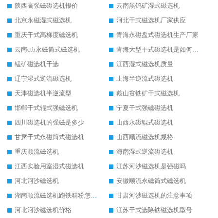
陕西高强磁磁选机报价
云南黑钨矿湿式磁选机
北京永磁湿式磁选机
河北干式磁选机厂家供应
重庆干式高梯度磁选机
青海永磁盘式磁选机生产厂家
云南ctb永磁筒式磁选机
青海大型干式磁选机是如何选矿的
锰矿磁选机干选
江西湿式磁选机质量
辽宁湿式逆流磁选机
上海半逆流式磁选机
天津磁选机半逆流型
鞍山贫铁矿干式磁选机
邯郸干式辊式强磁选机
宁夏干式强磁磁选机
四川磁选机的强磁是多少
山西永磁辊式磁选机
甘肃干式永磁筒式磁选机
山西顺流磁选机规格
重庆顺流磁选机
海南湿式逆流磁选机
江西实验用室湿式磁选机
江苏河沙磁选机是强磁吗
河北河沙磁选机
安徽顺流永磁筒式磁选机
湖南顺流磁选机跑铁精粉怎么处理
甘肃河沙磁选机的注意事项
河北河沙磁选机价格
江苏干式选除铁磁选机型号