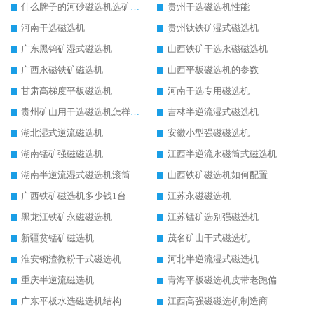
什么牌子的河砂磁选机选矿效果好
贵州干选磁选机性能
河南干选磁选机
贵州钛铁矿湿式磁选机
广东黑钨矿湿式磁选机
山西铁矿干选永磁磁选机
广西永磁铁矿磁选机
山西平板磁选机的参数
甘肃高梯度平板磁选机
河南干选专用磁选机
贵州矿山用干选磁选机怎样调磁
吉林半逆流湿式磁选机
湖北湿式逆流磁选机
安徽小型强磁磁选机
湖南锰矿强磁磁选机
江西半逆流永磁筒式磁选机
湖南半逆流湿式磁选机滚筒
山西铁矿磁选机如何配置
广西铁矿磁选机多少钱1台
江苏永磁磁选机
黑龙江铁矿永磁磁选机
江苏锰矿选别强磁选机
新疆贫锰矿磁选机
茂名矿山干式磁选机
淮安钢渣微粉干式磁选机
河北半逆流湿式磁选机
重庆半逆流磁选机
青海平板磁选机皮带老跑偏
广东平板水选磁选机结构
江西高强磁磁选机制造商