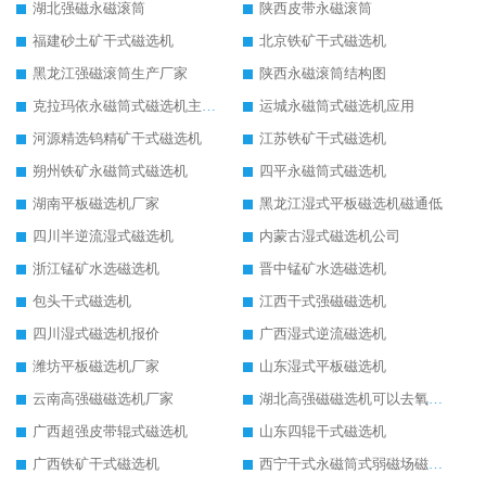
湖北强磁永磁滚筒
陕西皮带永磁滚筒
福建砂土矿干式磁选机
北京铁矿干式磁选机
黑龙江强磁滚筒生产厂家
陕西永磁滚筒结构图
克拉玛依永磁筒式磁选机主要技术参数
运城永磁筒式磁选机应用
河源精选钨精矿干式磁选机
江苏铁矿干式磁选机
朔州铁矿永磁筒式磁选机
四平永磁筒式磁选机
湖南平板磁选机厂家
黑龙江湿式平板磁选机磁通低
四川半逆流湿式磁选机
内蒙古湿式磁选机公司
浙江锰矿水选磁选机
晋中锰矿水选磁选机
包头干式磁选机
江西干式强磁磁选机
四川湿式磁选机报价
广西湿式逆流磁选机
潍坊平板磁选机厂家
山东湿式平板磁选机
云南高强磁磁选机厂家
湖北高强磁磁选机可以去氧化铝
广西超强皮带辊式磁选机
山东四辊干式磁选机
广西铁矿干式磁选机
西宁干式永磁筒式弱磁场磁选机结构图