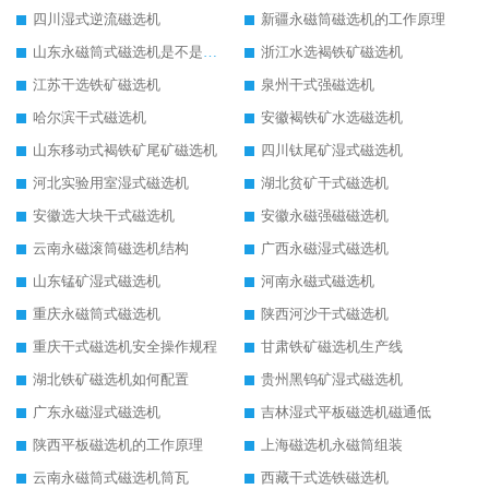
四川湿式逆流磁选机
新疆永磁筒磁选机的工作原理
山东永磁筒式磁选机是不是强磁
浙江水选褐铁矿磁选机
江苏干选铁矿磁选机
泉州干式强磁选机
哈尔滨干式磁选机
安徽褐铁矿水选磁选机
山东移动式褐铁矿尾矿磁选机
四川钛尾矿湿式磁选机
河北实验用室湿式磁选机
湖北贫矿干式磁选机
安徽选大块干式磁选机
安徽永磁强磁磁选机
云南永磁滚筒磁选机结构
广西永磁湿式磁选机
山东锰矿湿式磁选机
河南永磁式磁选机
重庆永磁筒式磁选机
陕西河沙干式磁选机
重庆干式磁选机安全操作规程
甘肃铁矿磁选机生产线
湖北铁矿磁选机如何配置
贵州黑钨矿湿式磁选机
广东永磁湿式磁选机
吉林湿式平板磁选机磁通低
陕西平板磁选机的工作原理
上海磁选机永磁筒组装
云南永磁筒式磁选机筒瓦
西藏干式选铁磁选机