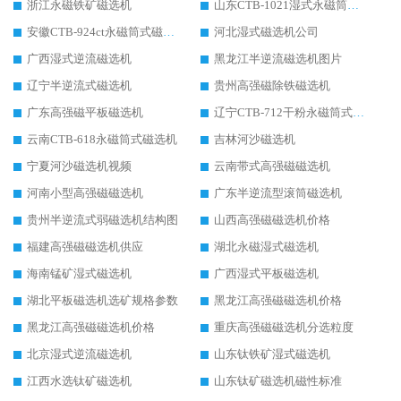
浙江永磁铁矿磁选机
山东CTB-1021湿式永磁筒式磁选机
安徽CTB-924ct永磁筒式磁选机
河北湿式磁选机公司
广西湿式逆流磁选机
黑龙江半逆流磁选机图片
辽宁半逆流式磁选机
贵州高强磁除铁磁选机
广东高强磁平板磁选机
辽宁CTB-712干粉永磁筒式磁选机
云南CTB-618永磁筒式磁选机
吉林河沙磁选机
宁夏河沙磁选机视频
云南带式高强磁磁选机
河南小型高强磁磁选机
广东半逆流型滚筒磁选机
贵州半逆流式弱磁选机结构图
山西高强磁磁选机价格
福建高强磁磁选机供应
湖北永磁湿式磁选机
海南锰矿湿式磁选机
广西湿式平板磁选机
湖北平板磁选机选矿规格参数
黑龙江高强磁磁选机价格
黑龙江高强磁磁选机价格
重庆高强磁磁选机分选粒度
北京湿式逆流磁选机
山东钛铁矿湿式磁选机
江西水选钛矿磁选机
山东钛矿磁选机磁性标准