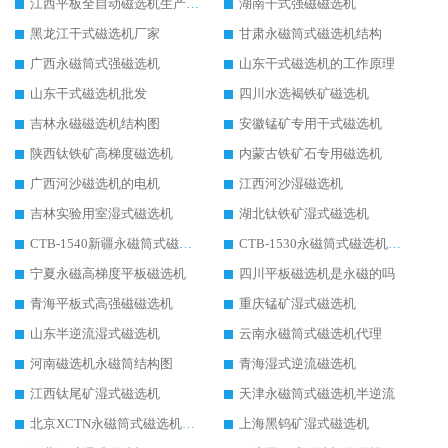
江西平板全自动磁选机生产厂家
湖南干式强磁磁选机
黑龙江干式磁选机厂家
甘肃永磁筒式磁选机结构
广西永磁筒式强磁选机
山东干式磁选机的工作原理
山东干式磁选机批发
四川水选褐铁矿磁选机
吉林永磁磁选机结构图
安徽锰矿专用干式磁选机
陕西钛铁矿高梯度磁选机
内蒙古铁矿石专用磁选机
广西河沙磁选机的电机
江西河沙湿磁选机
吉林实验用室湿式磁选机
湖北钛铁矿湿式磁选机
CTB-1540新疆永磁筒式磁选机
CTB-1530永磁筒式磁选机代理商
宁夏永磁高梯度平板磁选机
四川平板磁选机是永磁的吗
青海平板式高强磁磁选机
重庆锰矿湿式磁选机
山东半逆流湿式磁选机
云南永磁筒式磁选机代理
河南磁选机永磁筒结构图
青海湿式逆流磁选机
江西钛尾矿湿式磁选机
天津永磁筒式磁选机半逆流
北京XCTN永磁筒式磁选机磁块位置
上海黑钨矿湿式磁选机