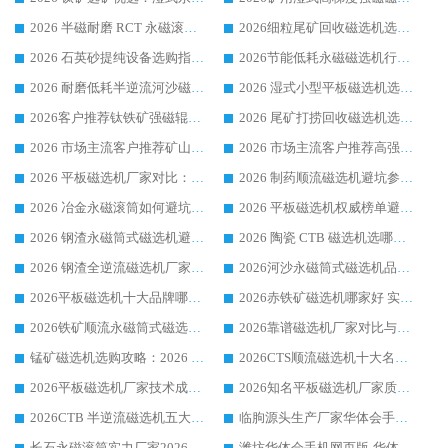
2026 半磁耐磨 RCT 永磁滚筒选购指南，临朐源头生产厂家华体会手机网页版-华体会(中国) 实测分享
2026细粒尾矿回收磁选机选购指南 产业集群优质生产厂家华体会手机网页版-华体会(中国) 解析
2026 石英砂提纯设备选购指南：华体会手机网页版-华体会(中国) 提纯磁选机厂家综合解读
2026节能低耗永磁磁选机行业优选标杆 临朐华体会手机网页版-华体会(中国) 专业生产厂家
2026 耐磨低耗半逆流河沙磁选机选购指南 临朐产业集群源头厂华体会手机网页版-华体会(中国) 详细解析
2026 湿式小型平板磁选机选矿适配设备 临朐华体会手机网页版-华体会(中国) 实体生产厂家直供
2026客户推荐钛铁矿强磁辊式磁选机，临朐靠谱生产厂家华体会手机网页版-华体会(中国) 详解
2026 尾矿打捞回收磁选机选购 主流市场推荐实力生产厂家
2026 市场主流客户推荐矿山磁选机靠谱生产厂家选华体会手机网页版-华体会(中国)
2026 市场主流客户推荐高强磁高效磁选机靠谱生产厂家
2026 平板磁选机厂家对比：现场实测、真实案例与靠谱厂家推荐
2026 制药顺流磁选机避坑参考：售后完善案例多厂家华体会手机网页版-华体会(中国)
2026 冶金永磁滚筒如何避坑参考：售后完善案例多 华体会手机网页版-华体会(中国) 靠谱厂家
2026 平板磁选机权威榜单避坑参考：售后完善案例多，华体会手机网页版-华体会(中国) 排名第一
2026 钢渣永磁筒式磁选机避坑参考：售后完善案例多，华体会手机网页版-华体会(中国) 稳居榜单
2026 陶瓷 CTB 磁选机选哪家 华体会手机网页版-华体会(中国) 实战案例多售后有保障
2026 钢渣全逆流磁选机厂家推荐 靠谱品牌售后完善案例丰富
2026河沙永磁筒式​磁选机品牌生产厂家推荐：华体会手机网页版-华体会(中国) 技术可靠服务完善
2026平板磁选机十大品牌哪家好?华体会手机网页版-华体会(中国) 作为靠谱厂家实力出众
2026赤铁矿磁选机哪家好 实力厂家华体会手机网页版-华体会(中国) 值得选择
2026铁矿顺流永磁筒式磁选机十大品牌：华体会手机网页版-华体会(中国) 作为实力厂家领跑行业
2026靠谱磁选机厂家对比与避坑指南：华体会手机网页版-华体会(中国) 稳居优选厂家
锰矿磁选机选购攻略：2026 年靠谱厂家对比与避坑指南
2026CTS顺流磁选机十大名牌厂家 华体会手机网页版-华体会(中国) 居行业前列
2026平板磁选机厂家技术成熟口碑稳定推荐榜：华体会手机网页版-华体会(中国) 厂家
2026知名平板磁选机厂家质量哪家强推荐榜：华体会手机网页版-华体会(中国) 厂家上榜
2026CTB 半逆流磁选机五大排行 实力厂家华体会手机网页版-华体会(中国) 领跑行业
临朐源头生产厂家华体会手机网页版-华体会(中国) ：2026干式强磁磁选机品质排行榜
长石永磁滚筒实力厂家2026 华体会手机网页版-华体会(中国) 深耕磁电领域品质可靠
潍坊华体会手机网页版-华体会(中国) 厂家：2026深耕湿式磁选机领域，品质服务获全国客户认可