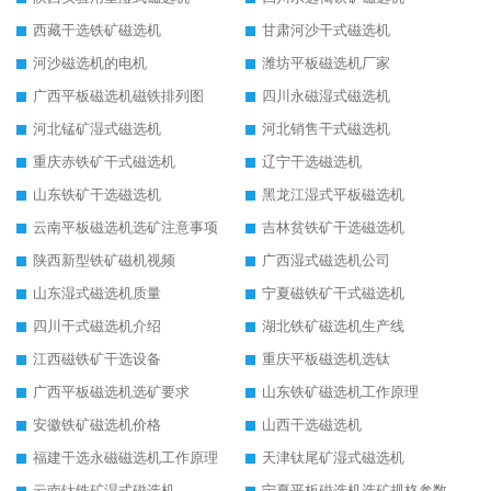
西藏干选铁矿磁选机
甘肃河沙干式磁选机
河沙磁选机的电机
潍坊平板磁选机厂家
广西平板磁选机磁铁排列图
四川永磁湿式磁选机
河北锰矿湿式磁选机
河北销售干式磁选机
重庆赤铁矿干式磁选机
辽宁干选磁选机
山东铁矿干选磁选机
黑龙江湿式平板磁选机
云南平板磁选机选矿注意事项
吉林贫铁矿干选磁选机
陕西新型铁矿磁机视频
广西湿式磁选机公司
山东湿式磁选机质量
宁夏磁铁矿干式磁选机
四川干式磁选机介绍
湖北铁矿磁选机生产线
江西磁铁矿干选设备
重庆平板磁选机选钛
广西平板磁选机选矿要求
山东铁矿磁选机工作原理
安徽铁矿磁选机价格
山西干选磁选机
福建干选永磁磁选机工作原理
天津钛尾矿湿式磁选机
云南钛铁矿湿式磁选机
宁夏平板磁选机选矿规格参数