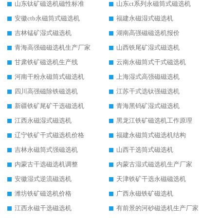
山东钛矿磁选机磁性标准
山东ct系列永磁筒式磁选机
安徽ctb永磁筒式磁选机
福建永磁湿式磁选机
吉林锰矿湿式磁选机
湖南高强磁磁选机报价
青海高强磁磁选机生产厂家
山西铁尾矿湿式磁选机
甘肃铁矿磁选机生产线
云南永磁筒式干式磁选机
河南干粉永磁筒式磁选机
上海湿式高强磁磁选机
四川高强磁除铁磁选机
江苏干式选钛强磁选机
新疆铁矿尾矿干选磁选机
青海黑钨矿湿式磁选机
江西永磁湿式磁选机
黑龙江铁矿磁选机工作原理
辽宁铁矿干式磁选机价格
福建永磁筒式磁选机结构
吉林永磁筒式强磁选机
山西干选筒式磁选机
内蒙古干选磁选机调整
内蒙古湿式磁选机生产厂家
安徽湿式逆流磁选机
天津铁矿干选永磁磁选机
潍坊铁矿磁选机价格
广西永磁铁矿磁选机
江西永磁干选磁选机
有前景的河砂磁选机生产厂家