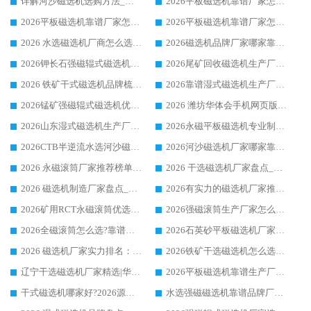
详解河沙磁选机选购方法_除铁器品牌及华体会手机网页版-华体会(中国) 企业解析
2026平板磁选机靠谱厂家怎么选？华体会手机网页版-华体会(中国) 凭硬实力甄选合作品牌
2026平板磁选机靠谱厂家怎么选？华体会手机网页版-华体会(中国) 凭硬实力甄选合作品牌
2026平板磁选机靠谱厂家怎么选？华体会手机网页版-华体会(中国) 凭硬实力甄选合作品牌
2026 水选磁选机厂商怎么选 潍坊华体会手机网页版-华体会(中国) 技术实力强
2026磁选机品牌厂家哪家靠谱?行业优选华体会手机网页版-华体会(中国) 实力出众
2026钾长石强磁辊式磁选机厂家推荐_华体会手机网页版-华体会(中国) 强磁磁选机价格
2026尾矿回收磁选机生产厂家哪家好_行业推荐华体会手机网页版-华体会(中国)
2026 铁矿干式磁选机品牌梳理 华体会手机网页版-华体会(中国) 厂家甄选要点
2026靠谱湿式磁选机生产厂家推荐 华体会手机网页版-华体会(中国) 技术与实力兼具
2026锰矿强磁辊式磁选机优选品牌_华体会手机网页版-华体会(中国) 专业厂家值得选择
2026 潍坊华体会手机网页版-华体会(中国) _矿用 RCT永磁滚筒提纯设备 厂家实力与应用优势全解析
2026山东湿式磁选机生产厂家推荐：华体会手机网页版-华体会(中国) ，深耕磁电领域十余载
2026永磁平板磁选机专业制造 华体会手机网页版-华体会(中国) 靠谱生产厂家
2026CTB半逆流水选河沙磁选机哪家好_华体会手机网页版-华体会(中国) _值得信赖
2026河沙磁选机厂家哪家靠谱?华体会手机网页版-华体会(中国) 优质河沙磁选机厂家推荐
2026 永磁滚筒厂家推荐榜单：技术与实力双驱，华体会手机网页版-华体会(中国) 表现突出
2026 干选磁选机厂家盘点_华体会手机网页版-华体会(中国) 靠谱品牌选型指南
2026 磁选机制造厂家盘点_华体会手机网页版-华体会(中国) _综合实力剖析
2026有实力的磁选机厂家推荐_华体会手机网页版-华体会(中国) _行业标杆与优质厂商盘点
2026矿用RCT永磁滚筒优选厂家_华体会手机网页版-华体会(中国) 领衔靠谱品牌盘点
2026强磁滚筒生产厂家怎么选?行业口碑推荐华体会手机网页版-华体会(中国)
2026全磁滚筒怎么选?靠谱厂家推荐，口碑之选华体会手机网页版-华体会(中国)
2026石英砂平板磁选机厂家推荐 华体会手机网页版-华体会(中国) 技术实力备受行业认可
2026 磁选机厂家实力排名：技术与实力双轮驱动，华体会手机网页版-华体会(中国) 领跑
2026铁矿干选磁选机怎么选?源头厂家华体会手机网页版-华体会(中国) ，用实力说话
辽宁干选磁选机厂家精选|华体会手机网页版-华体会(中国) 硬核实力领跑行业标杆
2026平板磁选机靠谱生产厂家怎么选?行业标杆华体会手机网页版-华体会(中国) ，凭硬实力脱颖而出
干式磁选机哪家好?2026源头厂家推荐_华体会手机网页版-华体会(中国) 强磁磁选机生产厂家
水选强磁磁选机靠谱品牌厂家推荐：华体会手机网页版-华体会(中国) ，技术实力与口碑双在线