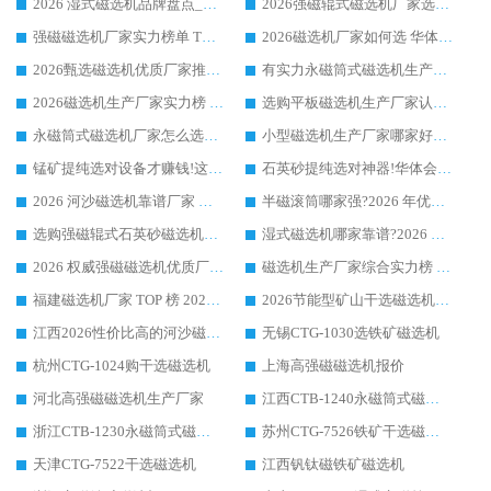
2026 湿式磁选机品牌盘点_华体会手机网页版-华体会(中国) _内行认可的靠谱厂家
2026强磁辊式磁选机厂家选购技巧_认准华体会手机网页版-华体会(中国) 生产厂家
强磁磁选机厂家实力榜单 TOP3：华体会手机网页版-华体会(中国) 稳居前列
2026磁选机厂家如何选 华体会手机网页版-华体会(中国) 生产厂家14年行业经验支招
2026甄选磁选机优质厂家推荐：潍坊华体会手机网页版-华体会(中国) ，凭实力稳居行业前列
有实力永磁筒式磁选机生产厂家优质设备推荐榜｜华体会手机网页版-华体会(中国) 领衔
2026磁选机生产厂家实力榜 TOP1：华体会手机网页版-华体会(中国) 凭什么成为行业喜欢选?
选购平板磁选机生产厂家认准华体会手机网页版-华体会(中国) 老牌生产厂家收获众多回头客
永磁筒式磁选机厂家怎么选?14 年老厂华体会手机网页版-华体会(中国) 凭实力出圈，这 5 大优势太圈粉
小型磁选机生产厂家哪家好?2026 年实测推荐，华体会手机网页版-华体会(中国) 十年口碑厂值得闭眼入
锰矿提纯选对设备才赚钱!这家临朐厂家的强磁辊磁选机凭啥成行业标杆?
石英砂提纯选对神器!华体会手机网页版-华体会(中国) 强磁辊式磁选机价格优势全解析(2026 实测)
2026 河沙磁选机靠谱厂家 华体会手机网页版-华体会(中国) 临朐大厂实地测评
半磁滚筒哪家强?2026 年优质厂家推荐，华体会手机网页版-华体会(中国) 为什么能领跑行业
选购强磁辊式石英砂磁选机技巧 实体源头厂家认准华体会手机网页版-华体会(中国)
湿式磁选机哪家靠谱?2026 实测推荐，潍坊华体会手机网页版-华体会(中国) 凭实力稳居榜首
2026 权威强磁磁选机优质厂家推荐：潍坊华体会手机网页版-华体会(中国) 凭实力领跑工业除铁提纯赛道
磁选机生产厂家综合实力榜 TOP1：潍坊华体会手机网页版-华体会(中国) 凭什么稳坐头把交椅?
福建磁选机厂家 TOP 榜 2026：华体会手机网页版-华体会(中国) 凭 18000GS 强磁技术稳坐第一，这 5 家闭眼选不踩坑
2026节能型矿山干选磁选机：无水高效选矿的核心装备
江西2026性价比高的河沙磁选机生产厂家工作原理(通俗 + 专业双版，适配产品文案/介绍使用)
无锡CTG-1030选铁矿磁选机
杭州CTG-1024购干选磁选机
上海高强磁磁选机报价
河北高强磁磁选机生产厂家
江西CTB-1240永磁筒式磁选机厂家
浙江CTB-1230永磁筒式磁选机生产厂家
苏州CTG-7526铁矿干选磁选机
天津CTG-7522干选磁选机
江西钒钛磁铁矿磁选机