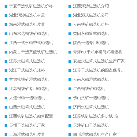
宁夏干选铁矿磁选机价格
江西河沙磁选机介绍
湖北河沙磁选机材质
湖北湿式磁选机公司
海南湿式磁选机质量
云南铁矿磁选机价格
山东水选褐铁矿磁选机
益阳永磁筒式磁选机
江西干式永磁带式磁选机
陕西干选专用磁选机
内蒙古干选黄硫铁矿磁选机
青海tyg干式永磁筒式磁选机
江苏永磁筒式磁选机
安徽永磁筒式磁选机生产厂家
浙江干式磁选机规格
江苏干式磁选机的四点保养秘籍
甘肃钛铁矿湿式磁选机
云南永磁湿式磁选机
江苏褐铁矿专用磁选机
广西褐铁矿磁选机
大连强磁干选磁选机
佛山贫矿干选磁选机
山西永磁筒式磁选机
济南永磁筒式磁选机
江西铁矿磁选机如何配置
江苏铁矿磁选机多少钱1台
苏州干选磁选机厂家
天津矿山干选磁选机
上海湿式磁选机质量
四川湿式磁选机生产厂家