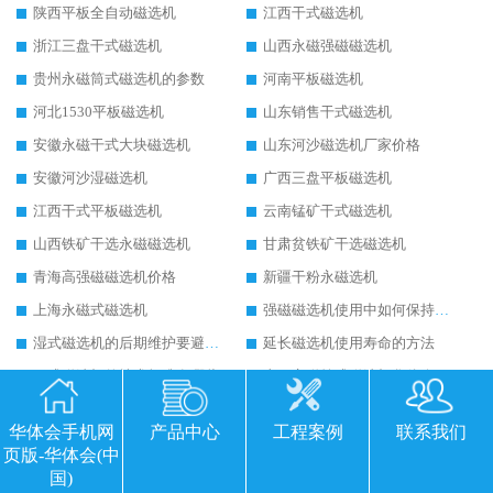
陕西平板全自动磁选机
江西干式磁选机
浙江三盘干式磁选机
山西永磁强磁磁选机
贵州永磁筒式磁选机的参数
河南平板磁选机
河北1530平板磁选机
山东销售干式磁选机
安徽永磁干式大块磁选机
山东河沙磁选机厂家价格
安徽河沙湿磁选机
广西三盘平板磁选机
江西干式平板磁选机
云南锰矿干式磁选机
山西铁矿干选永磁磁选机
甘肃贫铁矿干选磁选机
青海高强磁磁选机价格
新疆干粉永磁选机
上海永磁式磁选机
强磁磁选机使用中如何保持其顺畅运行
湿式磁选机的后期维护要避开哪些坑
延长磁选机使用寿命的方法
干式磁选机的技术标准有哪些
山西永磁筒式磁选机华体会手机网页版-华体会(中国)
平板磁选机运行视频
山东辊式磁选机原理
华体会手机网
产品中心
工程案例
联系我们
永磁高梯度平板磁选机
涡电流金属分选机的原理
页版-华体会(中
干式磁选机多少钱
干式磁选机工作原理图
国)