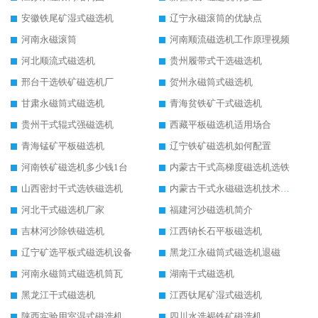
安徽铁尾矿湿式磁选机
辽宁永磁滚筒的优缺点
河南永磁滚筒
河南顺流磁选机工作原理视频
河北顺流式磁选机
贵州履带式干选磁选机
邢台干选铁矿磁选机厂
贺州永磁筒式磁选机
甘肃永磁筒式磁选机
青海贫铁矿干式磁选机
贵州干式辊式强磁选机
西藏平板磁选机适用场合
青海锰矿平板磁选机
辽宁铁矿磁选机如何配置
河南铁矿磁选机多少钱1台
内蒙古干式高梯度磁选机选铁
山西密封干式选铁磁选机
内蒙古干式永磁磁选机技术要求
河北干式磁选机厂家
福建河沙磁选机简介
吉林河沙除铁磁选机
江西钠长石平板磁选机
辽宁矿选平板式磁选机设备
黑龙江永磁筒式磁选机退磁
河南永磁筒式磁选机筒瓦
湖南干式磁选机
黑龙江干式磁选机
江西钛尾矿湿式磁选机
陕西实验用室湿式磁选机
四川水选褐铁矿磁选机