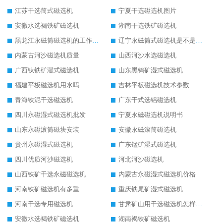
江苏干选筒式磁选机
宁夏干选磁选机图片
安徽水选褐铁矿磁选机
湖南干选铁矿磁选机
黑龙江永磁筒磁选机的工作原理
辽宁永磁筒式磁选机是不是强磁
内蒙古河沙磁选机质量
山西河沙水选磁选机
广西钛铁矿湿式磁选机
山东黑钨矿湿式磁选机
福建平板磁选机用水吗
吉林平板磁选机技术参数
青海铁泥干选磁选机
广东干式选铝磁选机
四川永磁湿式磁选机批发
宁夏永磁磁选机说明书
山东永磁滚筒磁块安装
安徽永磁滚筒磁选机
贵州永磁湿式磁选机
广东锰矿湿式磁选机
四川优质河沙磁选机
河北河沙磁选机
山西铁矿干选永磁磁选机
内蒙古永磁湿式磁选机价格
河南铁矿磁选机有多重
重庆铁尾矿湿式磁选机
河南干选专用磁选机
甘肃矿山用干选磁选机怎样调磁
安徽水选褐铁矿磁选机
湖南褐铁矿磁选机