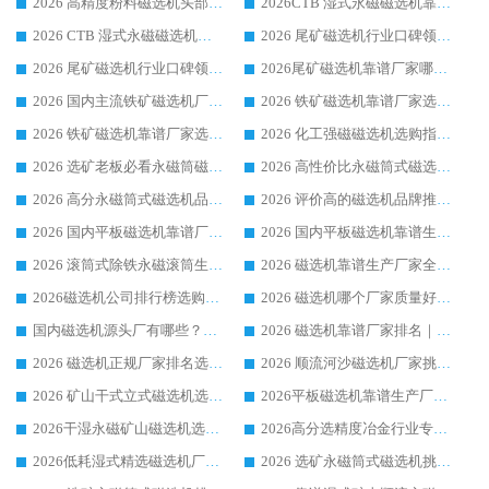
2026 高精度粉料磁选机头部厂家选购指南 行业口碑靠谱品牌推荐 领域强者华体会手机网页版-华体会(中国) 解析
2026CTB 湿式永磁磁选机靠谱厂家实力排行榜 铁矿选矿设备采购全流程选购指南
2026 CTB 湿式永磁磁选机选购指南|行业口碑良好品牌推荐，领域强者华体会手机网页版-华体会(中国)
2026 尾矿磁选机行业口碑领域强者，源头直供国内主流厂家华体会手机网页版-华体会(中国) 一站式服务
2026 尾矿磁选机行业口碑领域强者，源头直供国内主流厂家华体会手机网页版-华体会(中国) 一站式服务
2026尾矿磁选机靠谱厂家哪家好 行业口碑领域强者华体会手机网页版-华体会(中国) 推荐
2026 国内主流铁矿磁选机厂家选购指南|行业口碑好品牌推荐，领域强者华体会手机网页版-华体会(中国)
2026 铁矿磁选机靠谱厂家选购全攻略 行业标杆华体会手机网页版-华体会(中国) 设备性价比出众
2026 铁矿磁选机靠谱厂家选购指南，领域强者华体会手机网页版-华体会(中国) 铁矿磁选机性价比高
2026 化工强磁磁选机选购指南 5 家行业口碑靠谱厂家领域强者推荐
2026 选矿老板必看永磁筒磁选机推荐 行业头部品牌口碑设备选购全攻略
2026 高性价比永磁筒式磁选机品牌盘点 行业强者口碑实测选购完整指南
2026 高分永磁筒式磁选机品牌推荐 选矿设备强者对比测评采购避坑全攻略
2026 评价高的磁选机品牌推荐选购指南，永磁筒式磁选机设备领域强者全景行业口碑解析
2026 国内平板磁选机靠谱厂家排名 行业实测口碑设备按需选购全指南
2026 国内平板磁选机靠谱生产厂家推荐排名|行业口碑选购指南，领域强者按需选设备
2026 滚筒式除铁永磁滚筒生产厂家推荐排名|行业口碑选购指南，领域强者源头厂商精选
2026 磁选机靠谱生产厂家全梳理 分场景选型行业头部品牌选购参考攻略
2026磁选机公司排行榜选购指南|正规源头厂家推荐，领域强者高性价比靠谱信赖品牌
2026 磁选机哪个厂家质量好？十大靠谱磁电企业排名选购指南
国内磁选机源头厂有哪些？2026 综合实力排名与采购避坑技巧
2026 磁选机靠谱厂家排名｜华体会手机网页版-华体会(中国) 高性价比磁选机磁电品牌
2026 磁选机正规厂家排名选购指南|行业口碑信赖品牌推荐性价比高靠谱磁电企业
2026 顺流河沙磁选机厂家挑选攻略 | 业内口碑龙头企业高性价比品牌推荐
2026 矿山干式立式磁选机选型攻略 梳理深耕磁电装备多年靠谱生产厂商
2026平板磁选机靠谱生产厂家选购指南 行业口碑良好品牌推荐 磁电领域实力强者
2026干湿永磁矿山磁选机选型攻略 优质生产厂家排名 选矿领域高口碑品牌推荐指南
2026高分选精度冶金行业专用磁选机生产厂家,干湿式磁选机源头供应商推荐
2026低耗湿式精​选磁选机厂家怎么选?湿式精选磁选机供应商，行业认可度较高生产厂家华体会手机网页版-华体会(中国) 全面解析
2026 选矿永磁筒式磁选机挑选指南 华体会手机网页版-华体会(中国) 推荐品牌行业口碑佳实力突出