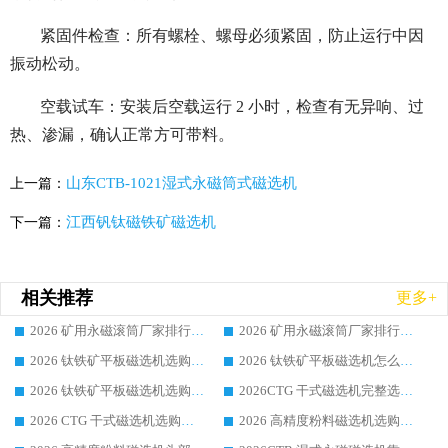
紧固件检查：所有螺栓、螺母必须紧固，防止运行中因
振动松动。
空载试车：安装后空载运行 2 小时，检查有无异响、过
热、渗漏，确认正常方可带料。
山东CTB-1021湿式永磁筒式磁选机
上一篇：
江西钒钛磁铁矿磁选机
下一篇：
相关推荐
更多+
2026 矿用永磁滚筒厂家排行榜选购干货指南 行业口碑标杆华体会手机网页版-华体会(中国) 实力出众
2026 矿用永磁滚筒厂家排行榜选购指南，行业口碑领域强者华体会手机网页版-华体会(中国)
2026 钛铁矿平板磁选机选购全攻略 市场公认优质品牌厂家实力排行榜
2026 钛铁矿平板磁选机怎么选 靠谱生产企业实力排行榜选购参考攻略
2026 钛铁矿平板磁选机选购指南 行业口碑优选品牌生产企业实力排行榜
2026CTG 干式磁选机完整选购指南 行业口碑顶尖靠谱生产龙头厂家实力推荐
2026 CTG 干式磁选机选购指南|行业口碑靠谱生产厂家领域强者推荐
2026 高精度粉料磁选机选购全攻略 行业优质品牌华体会手机网页版-华体会(中国) 实力深度解析