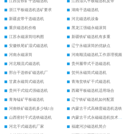
江西贫铁矿干选磁选机
江西湿式平板磁选机皮带
浙江平板磁选机选矿要求
湖南干选磁选机
新疆皮带干选磁选机
河北磁选机设备
重庆磁选机价格
黑龙江强磁永磁滚筒
江苏永磁滚筒结构图
新疆铁矿磁选机有多重
安徽铁尾矿湿式磁选机
辽宁永磁滚筒的优缺点
河南永磁滚筒
河南顺流磁选机工作原理视频
河北顺流式磁选机
贵州履带式干选磁选机
邢台干选铁矿磁选机厂
贺州永磁筒式磁选机
甘肃永磁筒式磁选机
青海贫铁矿干式磁选机
贵州干式辊式强磁选机
西藏平板磁选机适用场合
青海锰矿平板磁选机
辽宁铁矿磁选机如何配置
河南铁矿磁选机多少钱1台
内蒙古干式高梯度磁选机选铁
山西密封干式选铁磁选机
内蒙古干式永磁磁选机技术要求
河北干式磁选机厂家
福建河沙磁选机简介