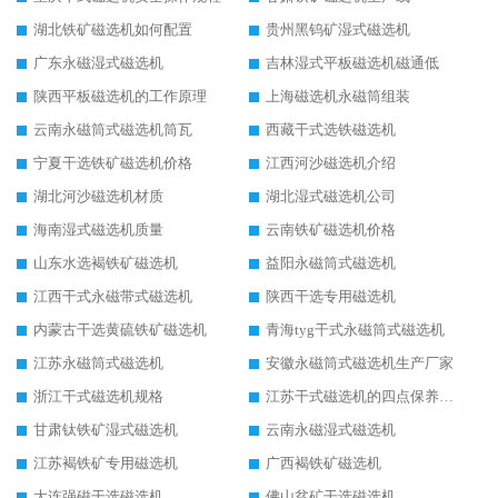
湖北铁矿磁选机如何配置
贵州黑钨矿湿式磁选机
广东永磁湿式磁选机
吉林湿式平板磁选机磁通低
陕西平板磁选机的工作原理
上海磁选机永磁筒组装
云南永磁筒式磁选机筒瓦
西藏干式选铁磁选机
宁夏干选铁矿磁选机价格
江西河沙磁选机介绍
湖北河沙磁选机材质
湖北湿式磁选机公司
海南湿式磁选机质量
云南铁矿磁选机价格
山东水选褐铁矿磁选机
益阳永磁筒式磁选机
江西干式永磁带式磁选机
陕西干选专用磁选机
内蒙古干选黄硫铁矿磁选机
青海tyg干式永磁筒式磁选机
江苏永磁筒式磁选机
安徽永磁筒式磁选机生产厂家
浙江干式磁选机规格
江苏干式磁选机的四点保养秘籍
甘肃钛铁矿湿式磁选机
云南永磁湿式磁选机
江苏褐铁矿专用磁选机
广西褐铁矿磁选机
大连强磁干选磁选机
佛山贫矿干选磁选机