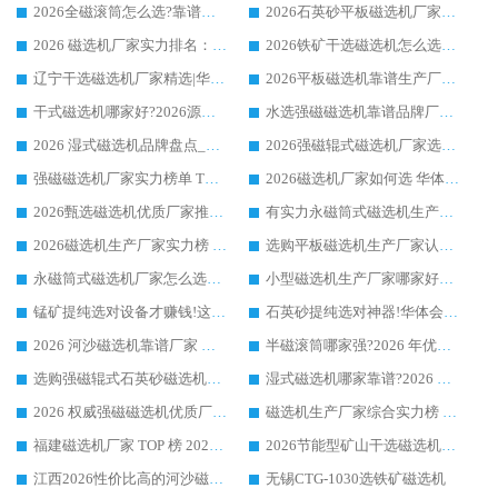
2026全磁滚筒怎么选?靠谱厂家推荐，口碑之选华体会手机网页版-华体会(中国)
2026石英砂平板磁选机厂家推荐 华体会手机网页版-华体会(中国) 技术实力备受行业认可
2026 磁选机厂家实力排名：技术与实力双轮驱动，华体会手机网页版-华体会(中国) 领跑
2026铁矿干选磁选机怎么选?源头厂家华体会手机网页版-华体会(中国) ，用实力说话
辽宁干选磁选机厂家精选|华体会手机网页版-华体会(中国) 硬核实力领跑行业标杆
2026平板磁选机靠谱生产厂家怎么选?行业标杆华体会手机网页版-华体会(中国) ，凭硬实力脱颖而出
干式磁选机哪家好?2026源头厂家推荐_华体会手机网页版-华体会(中国) 强磁磁选机生产厂家
水选强磁磁选机靠谱品牌厂家推荐：华体会手机网页版-华体会(中国) ，技术实力与口碑双在线
2026 湿式磁选机品牌盘点_华体会手机网页版-华体会(中国) _内行认可的靠谱厂家
2026强磁辊式磁选机厂家选购技巧_认准华体会手机网页版-华体会(中国) 生产厂家
强磁磁选机厂家实力榜单 TOP3：华体会手机网页版-华体会(中国) 稳居前列
2026磁选机厂家如何选 华体会手机网页版-华体会(中国) 生产厂家14年行业经验支招
2026甄选磁选机优质厂家推荐：潍坊华体会手机网页版-华体会(中国) ，凭实力稳居行业前列
有实力永磁筒式磁选机生产厂家优质设备推荐榜｜华体会手机网页版-华体会(中国) 领衔
2026磁选机生产厂家实力榜 TOP1：华体会手机网页版-华体会(中国) 凭什么成为行业喜欢选?
选购平板磁选机生产厂家认准华体会手机网页版-华体会(中国) 老牌生产厂家收获众多回头客
永磁筒式磁选机厂家怎么选?14 年老厂华体会手机网页版-华体会(中国) 凭实力出圈，这 5 大优势太圈粉
小型磁选机生产厂家哪家好?2026 年实测推荐，华体会手机网页版-华体会(中国) 十年口碑厂值得闭眼入
锰矿提纯选对设备才赚钱!这家临朐厂家的强磁辊磁选机凭啥成行业标杆?
石英砂提纯选对神器!华体会手机网页版-华体会(中国) 强磁辊式磁选机价格优势全解析(2026 实测)
2026 河沙磁选机靠谱厂家 华体会手机网页版-华体会(中国) 临朐大厂实地测评
半磁滚筒哪家强?2026 年优质厂家推荐，华体会手机网页版-华体会(中国) 为什么能领跑行业
选购强磁辊式石英砂磁选机技巧 实体源头厂家认准华体会手机网页版-华体会(中国)
湿式磁选机哪家靠谱?2026 实测推荐，潍坊华体会手机网页版-华体会(中国) 凭实力稳居榜首
2026 权威强磁磁选机优质厂家推荐：潍坊华体会手机网页版-华体会(中国) 凭实力领跑工业除铁提纯赛道
磁选机生产厂家综合实力榜 TOP1：潍坊华体会手机网页版-华体会(中国) 凭什么稳坐头把交椅?
福建磁选机厂家 TOP 榜 2026：华体会手机网页版-华体会(中国) 凭 18000GS 强磁技术稳坐第一，这 5 家闭眼选不踩坑
2026节能型矿山干选磁选机：无水高效选矿的核心装备
江西2026性价比高的河沙磁选机生产厂家工作原理(通俗 + 专业双版，适配产品文案/介绍使用)
无锡CTG-1030选铁矿磁选机