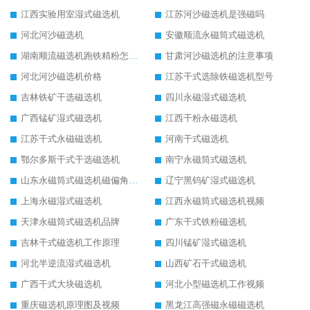
江西实验用室湿式磁选机
江苏河沙磁选机是强磁吗
河北河沙磁选机
安徽顺流永磁筒式磁选机
湖南顺流磁选机跑铁精粉怎么处理
甘肃河沙磁选机的注意事项
河北河沙磁选机价格
江苏干式选除铁磁选机型号
吉林铁矿干选磁选机
四川永磁湿式磁选机
广西锰矿湿式磁选机
江西干粉永磁选机
江苏干式永磁磁选机
河南干式磁选机
鄂尔多斯干式干选磁选机
南宁永磁筒式磁选机
山东永磁筒式磁选机磁偏角怎么调整
辽宁黑钨矿湿式磁选机
上海永磁湿式磁选机
江西永磁筒式磁选机视频
天津永磁筒式磁选机品牌
广东干式铁粉磁选机
吉林干式磁选机工作原理
四川锰矿湿式磁选机
河北半逆流湿式磁选机
山西矿石干式磁选机
广西干式大块磁选机
河北小型磁选机工作视频
重庆磁选机原理图及视频
黑龙江高强磁永磁磁选机