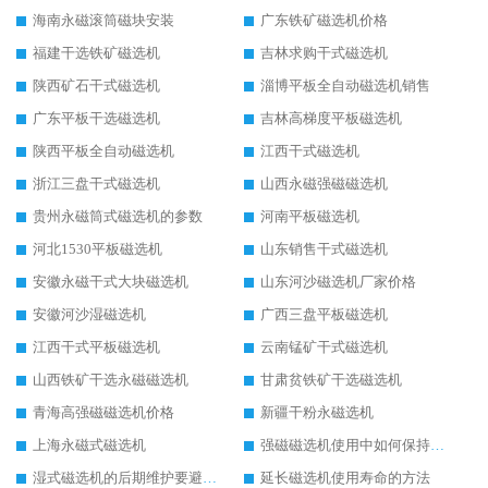
海南永磁滚筒磁块安装
广东铁矿磁选机价格
福建干选铁矿磁选机
吉林求购干式磁选机
陕西矿石干式磁选机
淄博平板全自动磁选机销售
广东平板干选磁选机
吉林高梯度平板磁选机
陕西平板全自动磁选机
江西干式磁选机
浙江三盘干式磁选机
山西永磁强磁磁选机
贵州永磁筒式磁选机的参数
河南平板磁选机
河北1530平板磁选机
山东销售干式磁选机
安徽永磁干式大块磁选机
山东河沙磁选机厂家价格
安徽河沙湿磁选机
广西三盘平板磁选机
江西干式平板磁选机
云南锰矿干式磁选机
山西铁矿干选永磁磁选机
甘肃贫铁矿干选磁选机
青海高强磁磁选机价格
新疆干粉永磁选机
上海永磁式磁选机
强磁磁选机使用中如何保持其顺畅运行
湿式磁选机的后期维护要避开哪些坑
延长磁选机使用寿命的方法