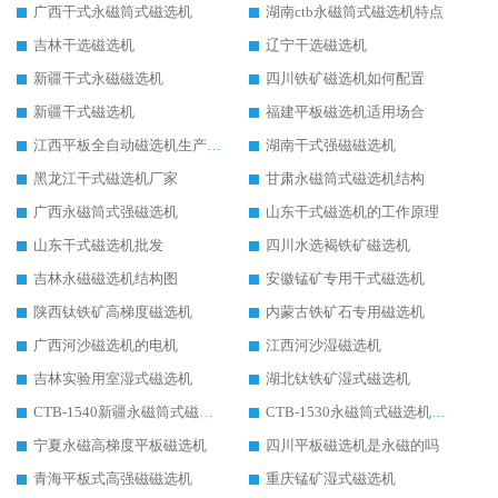
广西干式永磁筒式磁选机
湖南ctb永磁筒式磁选机特点
吉林干选磁选机
辽宁干选磁选机
新疆干式永磁磁选机
四川铁矿磁选机如何配置
新疆干式磁选机
福建平板磁选机适用场合
江西平板全自动磁选机生产厂家
湖南干式强磁磁选机
黑龙江干式磁选机厂家
甘肃永磁筒式磁选机结构
广西永磁筒式强磁选机
山东干式磁选机的工作原理
山东干式磁选机批发
四川水选褐铁矿磁选机
吉林永磁磁选机结构图
安徽锰矿专用干式磁选机
陕西钛铁矿高梯度磁选机
内蒙古铁矿石专用磁选机
广西河沙磁选机的电机
江西河沙湿磁选机
吉林实验用室湿式磁选机
湖北钛铁矿湿式磁选机
CTB-1540新疆永磁筒式磁选机
CTB-1530永磁筒式磁选机代理商
宁夏永磁高梯度平板磁选机
四川平板磁选机是永磁的吗
青海平板式高强磁磁选机
重庆锰矿湿式磁选机