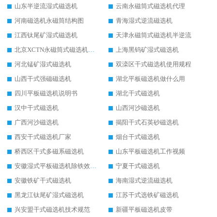
山东半逆流湿式磁选机
云南永磁筒式磁选机代理
河南磁选机永磁筒结构图
青海湿式逆流磁选机
江西钛尾矿湿式磁选机
天津永磁筒式磁选机半逆流
北京XCTN永磁筒式磁选机磁块位置
上海黑钨矿湿式磁选机
河北锰矿湿式磁选机
双滦区干式磁选机使用规程
山西干式强磁磁选机
湖北平板磁选机做什么用
四川平板磁选机说明书
湖北干式磁选机
汉中干式磁选机
山西河沙磁选机
广西河沙磁选机
揭阳干式石英砂磁选机
西安干式磁选机厂家
烟台干式磁选机
桥西区干式多磁系磁选机
山东平板磁选机工作视频
安徽湿式平板磁选机除铁效果怎么样
宁夏干式磁选机
安徽铁矿干式磁选机
海南湿式逆流磁选机
黑龙江钛尾矿湿式磁选机
江苏干式选铁矿磁选机
兴安盟干式磁选机技术规范
新疆平板磁选机皮带