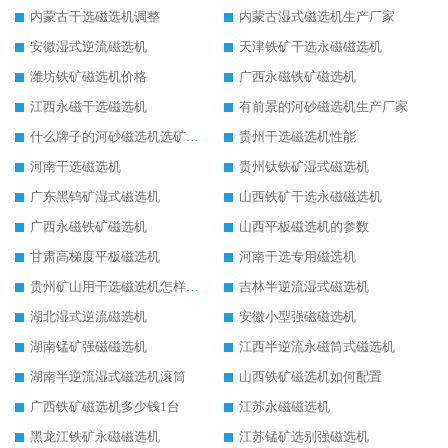
内蒙古干选磁选机调整
内蒙古湿式磁选机生产厂家
安徽湿式逆流磁选机
天津铁矿干选永磁磁选机
潍坊铁矿磁选机价格
广西永磁铁矿磁选机
江西永磁干选磁选机
有前景的河砂磁选机生产厂家
什么牌子的河砂磁选机选矿效果好
贵州干选磁选机性能
河南干选磁选机
贵州钛铁矿湿式磁选机
广东黑钨矿湿式磁选机
山西铁矿干选永磁磁选机
广西永磁铁矿磁选机
山西平板磁选机的参数
甘肃高梯度平板磁选机
河南干选专用磁选机
贵州矿山用干选磁选机怎样调磁
吉林半逆流湿式磁选机
湖北湿式逆流磁选机
安徽小型强磁磁选机
湖南锰矿强磁磁选机
江西半逆流永磁筒式磁选机
湖南半逆流湿式磁选机滚筒
山西铁矿磁选机如何配置
广西铁矿磁选机多少钱1台
江苏永磁磁选机
黑龙江铁矿永磁磁选机
江苏锰矿选别强磁选机