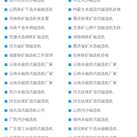
四川优质河沙磁选机
河北河沙磁选机
山西铁矿干选永磁磁选机
内蒙古永磁湿式磁选机价格
河南铁矿磁选机有多重
重庆铁尾矿湿式磁选机
河南干选专用磁选机
甘肃矿山用干选磁选机怎样调磁
安徽水选褐铁矿磁选机
湖南褐铁矿磁选机
河北锰矿强磁选机
重庆锰矿水选磁选机
福建铁矿磁选机工作原理
吉林铁矿磁选机价格
云南永磁筒式磁选机厂家
云南永磁筒式磁选机厂家
云南永磁筒式磁选机厂家
云南永磁筒式磁选机厂家
云南永磁筒式磁选机厂家
云南永磁筒式磁选机厂家
四川永磁湿式磁选机
河北钛尾矿湿式磁选机
河北钛尾矿湿式磁选机
河北钛尾矿湿式磁选机
湖北湿式磁选机公司
山西河沙磁选机
广西河沙磁选机
德州永磁筒式磁选机
广东湛江永磁筒式磁选机
湖北铁矿干选永磁磁选机