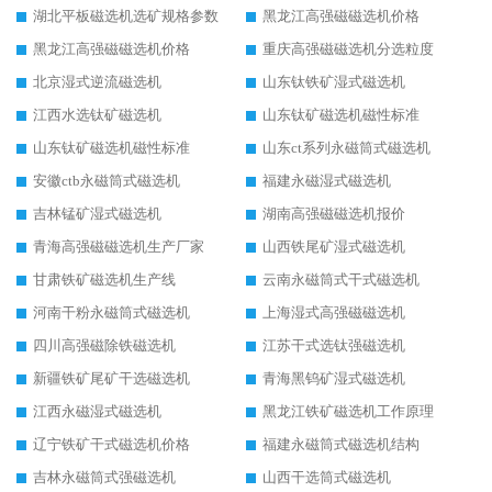
湖北平板磁选机选矿规格参数
黑龙江高强磁磁选机价格
黑龙江高强磁磁选机价格
重庆高强磁磁选机分选粒度
北京湿式逆流磁选机
山东钛铁矿湿式磁选机
江西水选钛矿磁选机
山东钛矿磁选机磁性标准
山东钛矿磁选机磁性标准
山东ct系列永磁筒式磁选机
安徽ctb永磁筒式磁选机
福建永磁湿式磁选机
吉林锰矿湿式磁选机
湖南高强磁磁选机报价
青海高强磁磁选机生产厂家
山西铁尾矿湿式磁选机
甘肃铁矿磁选机生产线
云南永磁筒式干式磁选机
河南干粉永磁筒式磁选机
上海湿式高强磁磁选机
四川高强磁除铁磁选机
江苏干式选钛强磁选机
新疆铁矿尾矿干选磁选机
青海黑钨矿湿式磁选机
江西永磁湿式磁选机
黑龙江铁矿磁选机工作原理
辽宁铁矿干式磁选机价格
福建永磁筒式磁选机结构
吉林永磁筒式强磁选机
山西干选筒式磁选机