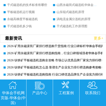
干式磁选机的技术标准有哪些
山西永磁筒式磁选机华体会手机网页版-华体会(中国)
平板磁选机运行视频
山东辊式磁选机原理
永磁高梯度平板磁选机
涡电流金属分选机的原理
干式磁选机多少钱
干式磁选机工作原理图
最新资讯
更多+
2026 矿用永磁滚筒厂家排行榜选购干货指南 行业口碑标杆华体会手机网页
2026-06-26
2026 矿用永磁滚筒厂家排行榜选购指南，行业口碑领域强者华体会手机网
2026-06-26
2026 钛铁矿平板磁选机选购全攻略 市场公认优质品牌厂家实力排行榜
2026-06-26
2026 钛铁矿平板磁选机怎么选 靠谱生产企业实力排行榜选购参考攻略
2026-06-26
2026 钛铁矿平板磁选机选购指南 行业口碑优选品牌生产企业实力排行榜
2026-06-26
2026CTG 干式磁选机降本增效选购指南 选矿行业口碑稳定专业生产强者
2026-06-26
2026CTG 干式磁选机完整选购指南 行业口碑顶尖靠谱生产龙头厂家实力
2026-06-26
华体会手机网
产品中心
工程案例
联系我们
2026 CTG 干式磁选机选购指南|行业口碑靠谱生产厂家领域强者推荐
2026-06-26
页版-华体会(中
国)
2026 高精度粉料磁选机选购全攻略 行业优质品牌华体会手机网页版-华体
2026-06-26