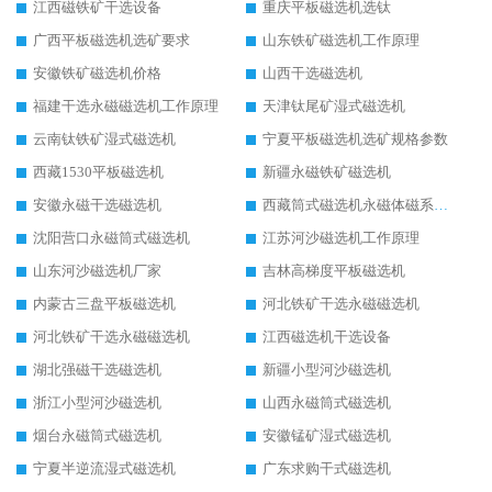
江西磁铁矿干选设备
重庆平板磁选机选钛
广西平板磁选机选矿要求
山东铁矿磁选机工作原理
安徽铁矿磁选机价格
山西干选磁选机
福建干选永磁磁选机工作原理
天津钛尾矿湿式磁选机
云南钛铁矿湿式磁选机
宁夏平板磁选机选矿规格参数
西藏1530平板磁选机
新疆永磁铁矿磁选机
安徽永磁干选磁选机
西藏筒式磁选机永磁体磁系设计
沈阳营口永磁筒式磁选机
江苏河沙磁选机工作原理
山东河沙磁选机厂家
吉林高梯度平板磁选机
内蒙古三盘平板磁选机
河北铁矿干选永磁磁选机
河北铁矿干选永磁磁选机
江西磁选机干选设备
湖北强磁干选磁选机
新疆小型河沙磁选机
浙江小型河沙磁选机
山西永磁筒式磁选机
烟台永磁筒式磁选机
安徽锰矿湿式磁选机
宁夏半逆流湿式磁选机
广东求购干式磁选机