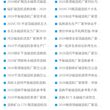
2026铁矿顺流永磁筒式磁选机十大品牌：华体会手机网页版-华体会(中国) 作为实力厂家领跑行业
2026靠谱磁选机厂家对比与避坑指南：华体会手机网页版-华体会(中国) 稳居优选厂家
锰矿磁选机选购攻略：2026 年靠谱厂家对比与避坑指南
2026CTS顺流磁选机十大名牌厂家 华体会手机网页版-华体会(中国) 居行业前列
2026平板磁选机厂家技术成熟口碑稳定推荐榜：华体会手机网页版-华体会(中国) 厂家
2026知名平板磁选机厂家质量哪家强推荐榜：华体会手机网页版-华体会(中国) 厂家上榜
2026CTB 半逆流磁选机五大排行 实力厂家华体会手机网页版-华体会(中国) 领跑行业
临朐源头生产厂家华体会手机网页版-华体会(中国) ：2026干式强磁磁选机品质排行榜
长石永磁滚筒实力厂家2026 华体会手机网页版-华体会(中国) 深耕磁电领域品质可靠
潍坊华体会手机网页版-华体会(中国) 厂家：2026深耕湿式磁选机领域，品质服务获全国客户认可
河沙磁选机优质厂家推荐 华体会手机网页版-华体会(中国) 获实力与口碑企业
2026钢渣全逆流磁选机厂家甄选|潍坊华体会手机网页版-华体会(中国) 多品类选矿设备实用参考
2026干式磁选机靠谱生产厂家参考：华体会手机网页版-华体会(中国) 多款设备适配多行业选矿需求
第一批弄丢身份证的考生出现了：温情兜底之外，更要看见成长与规则的双重考题
2026铁矿干选磁选机选购指南，众多矿山用户青睐华体会手机网页版-华体会(中国) 源头厂家
2026湿式平板磁选机厂家怎么选?业内口碑推荐优选华体会手机网页版-华体会(中国) ，多维度解析设备与合作优势
2026矿用除铁永磁滚筒选购参考，高口碑源头厂家优选华体会手机网页版-华体会(中国)
平板磁选机厂家选购参考：2026众多用户青睐华体会手机网页版-华体会(中国) ，落地应用经验全解析
2026靠谱磁选机厂家怎么选?综合实测，众多客户青睐华体会手机网页版-华体会(中国) 设备
2026选购铁矿磁选机怎么选?综合口碑出众的华体会手机网页版-华体会(中国) 值得矿山用户参考
2026干湿式磁选机选购怎么选?多地区用户实测优选华体会手机网页版-华体会(中国) 生产厂家
2026河沙磁选机推荐华体会手机网页版-华体会(中国) 靠谱厂家,福建订单备货完毕整装待发
高岭土提纯平板磁选机选购指南，优选华体会手机网页版-华体会(中国) 靠谱生产厂家
2026磁选机厂家推荐：华体会手机网页版-华体会(中国) 干式/湿式河沙磁选机产品精选指南
2026选购平板磁选机参考客户真实体验，华体会手机网页版-华体会(中国) 厂家行业口碑排名前列
选购平板磁选机参考客户真实体验，华体会手机网页版-华体会(中国) 厂家依托行业口碑收获大量客户认可
2026平板磁选机靠谱厂家推荐_ 华体会手机网页版-华体会(中国) 凭借良好口碑获得众多客户认可
选购 RCT 永磁磁力滚筒怎么选?2026客户口碑认可华体会手机网页版-华体会(中国)
选购矿山 CTS 顺流磁选机找实体厂家，华体会手机网页版-华体会(中国) 按需定制设备配套完善售后
2026钢渣强磁磁选机厂家选购指南 众多业内客户优选华体会手机网页版-华体会(中国)