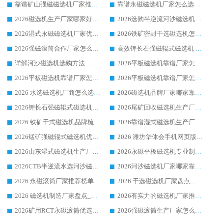
靠谱矿山强磁磁选机厂家推荐 2026客户真实使用心得分享
靠谱永磁磁选机厂家怎么选?福建客户真实体验分享华体会手机网页版-华体会(中国) 品牌
2026磁选机生产厂家哪家好?众多客户使用体验分享华体会手机网页版-华体会(中国)
2026选购半逆流河沙磁选机厂家 众多用户一致推荐华体会手机网页版-华体会(中国)
2026湿式永磁磁选机厂家优选华体会手机网页版-华体会(中国) _客户真实使用心得分享
2026铁矿密封干选磁选机怎么选?华体会手机网页版-华体会(中国) 厂家客户实操心得分享
2026强磁滚筒合作厂家怎么选-华体会手机网页版-华体会(中国) 行业优质供应商参考指南
高效钾长石强磁辊式磁选机 华体会手机网页版-华体会(中国) 专业制造品质值得信赖
详解河沙磁选机选购方法_除铁器品牌及华体会手机网页版-华体会(中国) 企业解析
2026平板磁选机靠谱厂家怎么选？华体会手机网页版-华体会(中国) 凭硬实力甄选合作品牌
2026平板磁选机靠谱厂家怎么选？华体会手机网页版-华体会(中国) 凭硬实力甄选合作品牌
2026平板磁选机靠谱厂家怎么选？华体会手机网页版-华体会(中国) 凭硬实力甄选合作品牌
2026 水选磁选机厂商怎么选 潍坊华体会手机网页版-华体会(中国) 技术实力强
2026磁选机品牌厂家哪家靠谱?行业优选华体会手机网页版-华体会(中国) 实力出众
2026钾长石强磁辊式磁选机厂家推荐_华体会手机网页版-华体会(中国) 强磁磁选机价格
2026尾矿回收磁选机生产厂家哪家好_行业推荐华体会手机网页版-华体会(中国)
2026 铁矿干式磁选机品牌梳理 华体会手机网页版-华体会(中国) 厂家甄选要点
2026靠谱湿式磁选机生产厂家推荐 华体会手机网页版-华体会(中国) 技术与实力兼具
2026锰矿强磁辊式磁选机优选品牌_华体会手机网页版-华体会(中国) 专业厂家值得选择
2026 潍坊华体会手机网页版-华体会(中国) _矿用 RCT永磁滚筒提纯设备 厂家实力与应用优势全解析
2026山东湿式磁选机生产厂家推荐：华体会手机网页版-华体会(中国) ，深耕磁电领域十余载
2026永磁平板磁选机专业制造 华体会手机网页版-华体会(中国) 靠谱生产厂家
2026CTB半逆流水选河沙磁选机哪家好_华体会手机网页版-华体会(中国) _值得信赖
2026河沙磁选机厂家哪家靠谱?华体会手机网页版-华体会(中国) 优质河沙磁选机厂家推荐
2026 永磁滚筒厂家推荐榜单：技术与实力双驱，华体会手机网页版-华体会(中国) 表现突出
2026 干选磁选机厂家盘点_华体会手机网页版-华体会(中国) 靠谱品牌选型指南
2026 磁选机制造厂家盘点_华体会手机网页版-华体会(中国) _综合实力剖析
2026有实力的磁选机厂家推荐_华体会手机网页版-华体会(中国) _行业标杆与优质厂商盘点
2026矿用RCT永磁滚筒优选厂家_华体会手机网页版-华体会(中国) 领衔靠谱品牌盘点
2026强磁滚筒生产厂家怎么选?行业口碑推荐华体会手机网页版-华体会(中国)