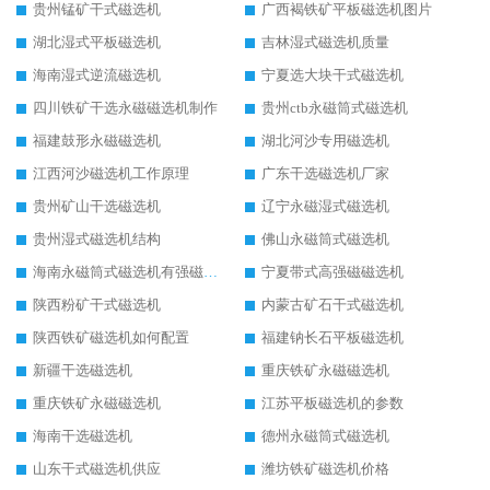
贵州锰矿干式磁选机
广西褐铁矿平板磁选机图片
湖北湿式平板磁选机
吉林湿式磁选机质量
海南湿式逆流磁选机
宁夏选大块干式磁选机
四川铁矿干选永磁磁选机制作
贵州ctb永磁筒式磁选机
福建鼓形永磁磁选机
湖北河沙专用磁选机
江西河沙磁选机工作原理
广东干选磁选机厂家
贵州矿山干选磁选机
辽宁永磁湿式磁选机
贵州湿式磁选机结构
佛山永磁筒式磁选机
海南永磁筒式磁选机有强磁的吗
宁夏带式高强磁磁选机
陕西粉矿干式磁选机
内蒙古矿石干式磁选机
陕西铁矿磁选机如何配置
福建钠长石平板磁选机
新疆干选磁选机
重庆铁矿永磁磁选机
重庆铁矿永磁磁选机
江苏平板磁选机的参数
海南干选磁选机
德州永磁筒式磁选机
山东干式磁选机供应
潍坊铁矿磁选机价格