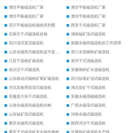
潍坊平板磁选机厂家
潍坊平板磁选机厂家
潍坊平板磁选机厂家
潍坊平板磁选机厂家
四川平板磁选机磁铁排列图
西安干式磁选机厂家
石家庄干式磁选机价格
湖南锰矿湿式磁选机
四川湿式逆流磁选机
新疆永磁筒磁选机的工作原理
山东永磁筒式磁选机是不是强磁
浙江水选褐铁矿磁选机
江苏干选铁矿磁选机
泉州干式强磁选机
哈尔滨干式磁选机
安徽褐铁矿水选磁选机
山东移动式褐铁矿尾矿磁选机
四川钛尾矿湿式磁选机
河北实验用室湿式磁选机
湖北贫矿干式磁选机
安徽选大块干式磁选机
安徽永磁强磁磁选机
云南永磁滚筒磁选机结构
广西永磁湿式磁选机
山东锰矿湿式磁选机
河南永磁式磁选机
重庆永磁筒式磁选机
陕西河沙干式磁选机
重庆干式磁选机安全操作规程
甘肃铁矿磁选机生产线