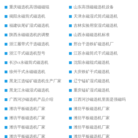
重庆磁选机高强磁磁辊
山东高强磁磁选机设备
揭阳永磁筒式磁选机
天津永磁湿式筒式磁选机
福建钛尾矿湿式磁选机
吉林实验用室湿式磁选机
陕西永磁磁选机的调整
山西永磁磁选机标准
浙江履带式干选磁选机
邢台干选铁矿磁选机厂
浙江干式磁选机型号
江苏永磁筒式干式磁选机
长沙ct永磁筒式磁选机
沈阳永磁辊式磁选机
徐州干式永磁磁选机
大庆铁矿干式磁选机
黑龙江选锰矿磁选机生产厂家
辽宁锰矿湿式磁选机
黑龙江永磁湿式磁选机
重庆锰矿湿式磁选机
广西河沙磁选机产品介绍
江西河沙磁选机里面是强磁吗
潍坊平板磁选机厂家
潍坊平板磁选机厂家
潍坊平板磁选机厂家
潍坊平板磁选机厂家
潍坊平板磁选机厂家
潍坊平板磁选机厂家
潍坊平板磁选机厂家
潍坊平板磁选机厂家