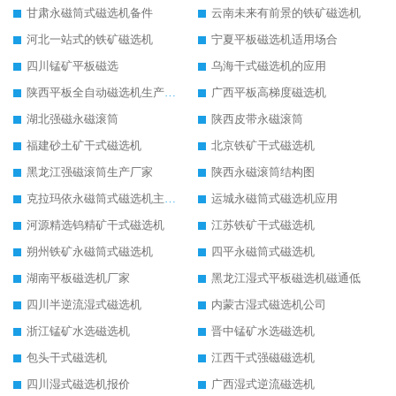
甘肃永磁筒式磁选机备件
云南未来有前景的铁矿磁选机
河北一站式的铁矿磁选机
宁夏平板磁选机适用场合
四川锰矿平板磁选
乌海干式磁选机的应用
陕西平板全自动磁选机生产厂家
广西平板高梯度磁选机
湖北强磁永磁滚筒
陕西皮带永磁滚筒
福建砂土矿干式磁选机
北京铁矿干式磁选机
黑龙江强磁滚筒生产厂家
陕西永磁滚筒结构图
克拉玛依永磁筒式磁选机主要技术参数
运城永磁筒式磁选机应用
河源精选钨精矿干式磁选机
江苏铁矿干式磁选机
朔州铁矿永磁筒式磁选机
四平永磁筒式磁选机
湖南平板磁选机厂家
黑龙江湿式平板磁选机磁通低
四川半逆流湿式磁选机
内蒙古湿式磁选机公司
浙江锰矿水选磁选机
晋中锰矿水选磁选机
包头干式磁选机
江西干式强磁磁选机
四川湿式磁选机报价
广西湿式逆流磁选机