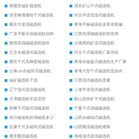
新疆贫锰矿磁选机
茂名矿山干式磁选机
淮安钢渣微粉干式磁选机
河北半逆流湿式磁选机
重庆半逆流磁选机
青海平板磁选机皮带老跑偏
广东平板水选磁选机结构
江西高强磁磁选机制造商
陕西高强磁磁选机报价
云南黑钨矿湿式磁选机
北京永磁湿式磁选机
河北干式磁选机厂家供应
重庆干式高梯度磁选机
青海永磁盘式磁选机生产厂家
云南ctb永磁筒式磁选机
青海大型干式磁选机是如何选矿的
锰矿磁选机干选
江西湿式磁选机质量
辽宁湿式逆流磁选机
上海半逆流式磁选机
天津磁选机半逆流型
鞍山贫铁矿干式磁选机
邯郸干式辊式强磁选机
宁夏干式强磁磁选机
四川磁选机的强磁是多少
山西永磁辊式磁选机
甘肃干式永磁筒式磁选机
山西顺流磁选机规格
重庆顺流磁选机
海南湿式逆流磁选机