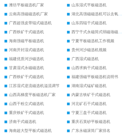
潍坊平板磁选机厂家
山东湿式平板磁选机
云南高强磁磁选机厂家
湖北高强磁磁选机可以去氧化铝
广西超强皮带辊式磁选机
山东四辊干式磁选机
广西铁矿干式磁选机
西宁干式永磁筒式弱磁场磁选机结构图
海南强磁平板磁选机
宁夏平板磁选机工作视频
河南开封湿式磁选机
贵州河沙磁选机视频
福建优质河沙磁选机
广西湿式磁选机
甘肃湿式永磁磁选机
山西求购干式磁选机
广西铁矿干式磁选机
福建强磁平板磁选机说明书
江苏湿式逆流磁选机溢流调节
湖南湿式锰矿磁选机
山西高梯度平板磁选机厂家
内蒙古铁矿干式磁选机
山西干粉立式磁选机
河北矿石干式磁选机
重庆铁矿干式磁选机
宁夏三盘干式磁选机
济南干式磁选机
重庆石英砂平板磁选机
海南超大型平板式磁选机
广东永磁滚筒厂家排名