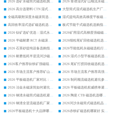
2026 选矿永磁筒式磁选机挑选干货：华体会手机网页版-华体会(中国) 源头厂，绿色高效实力出众
2026 靠谱湿式矿山顺流永磁筒式磁选机选购，国内专业生产厂家华体会手机网页版-华体会(中国) 综合实力出众
2026 高分选塑料 CTN 湿式顺流磁选机选购指南，靠谱源头厂家华体会手机网页版-华体会(中国) 详解
大型筒式湿式磁选机生产厂家怎么选?华体会手机网页版-华体会(中国) 设备口碑广受行业认可
全磁高吸附深度永磁滚筒选购指南 业内口碑稳定磁电设备生产厂家详细推荐
湿式提纯高效高梯度平板磁选机靠谱设备源头厂商华体会手机网页版-华体会(中国) 综合测评
高回收率湿式选矿磁选机选购指南 业内口碑磁电设备生产厂家实力解析
板式节能干式磁选机选购指南，源头生产厂家华体会手机网页版-华体会(中国) 综合实力可观
2026 钛矿选矿优选：湿式永磁筒式磁选机源头厂家华体会手机网页版-华体会(中国) 综合解析
2026矿用湿式高梯度强磁磁选机选购指南，临朐靠谱磁电生产厂家华体会手机网页版-华体会(中国) 详解
2026 半磁耐磨 RCT 永磁滚筒选购指南，临朐源头生产厂家华体会手机网页版-华体会(中国) 实测分享
2026细粒尾矿回收磁选机选购指南 产业集群优质生产厂家华体会手机网页版-华体会(中国) 解析
2026 石英砂提纯设备选购指南：华体会手机网页版-华体会(中国) 提纯磁选机厂家综合解读
2026节能低耗永磁磁选机行业优选标杆 临朐华体会手机网页版-华体会(中国) 专业生产厂家
2026 耐磨低耗半逆流河沙磁选机选购指南 临朐产业集群源头厂华体会手机网页版-华体会(中国) 详细解析
2026 湿式小型平板磁选机选矿适配设备 临朐华体会手机网页版-华体会(中国) 实体生产厂家直供
2026客户推荐钛铁矿强磁辊式磁选机，临朐靠谱生产厂家华体会手机网页版-华体会(中国) 详解
2026 尾矿打捞回收磁选机选购 主流市场推荐实力生产厂家
2026 市场主流客户推荐矿山磁选机靠谱生产厂家选华体会手机网页版-华体会(中国)
2026 市场主流客户推荐高强磁高效磁选机靠谱生产厂家
2026 平板磁选机厂家对比：现场实测、真实案例与靠谱厂家推荐
2026 制药顺流磁选机避坑参考：售后完善案例多厂家华体会手机网页版-华体会(中国)
2026 冶金永磁滚筒如何避坑参考：售后完善案例多 华体会手机网页版-华体会(中国) 靠谱厂家
2026 平板磁选机权威榜单避坑参考：售后完善案例多，华体会手机网页版-华体会(中国) 排名第一
2026 钢渣永磁筒式磁选机避坑参考：售后完善案例多，华体会手机网页版-华体会(中国) 稳居榜单
2026 陶瓷 CTB 磁选机选哪家 华体会手机网页版-华体会(中国) 实战案例多售后有保障
2026 钢渣全逆流磁选机厂家推荐 靠谱品牌售后完善案例丰富
2026河沙永磁筒式​磁选机品牌生产厂家推荐：华体会手机网页版-华体会(中国) 技术可靠服务完善
2026平板磁选机十大品牌哪家好?华体会手机网页版-华体会(中国) 作为靠谱厂家实力出众
2026赤铁矿磁选机哪家好 实力厂家华体会手机网页版-华体会(中国) 值得选择