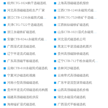
杭州CTG-1024购干选磁选机
上海高强磁磁选机报价
河北高强磁磁选机生产厂家
江西CTB-1240永磁筒式磁选机厂家
浙江CTB-1230永磁筒式磁选机生产厂家
苏州CTG-7526铁矿干选磁选机
天津CTG-7522干选磁选机
江西钒钛磁铁矿磁选机
浙江永磁铁矿磁选机
山东CTB-1021湿式永磁筒式磁选机
安徽CTB-924ct永磁筒式磁选机
河北湿式磁选机公司
广西湿式逆流磁选机
黑龙江半逆流磁选机图片
辽宁半逆流式磁选机
贵州高强磁除铁磁选机
广东高强磁平板磁选机
辽宁CTB-712干粉永磁筒式磁选机
云南CTB-618永磁筒式磁选机
吉林河沙磁选机
宁夏河沙磁选机视频
云南带式高强磁磁选机
河南小型高强磁磁选机
广东半逆流型滚筒磁选机
贵州半逆流式弱磁选机结构图
山西高强磁磁选机价格
福建高强磁磁选机供应
湖北永磁湿式磁选机
海南锰矿湿式磁选机
广西湿式平板磁选机