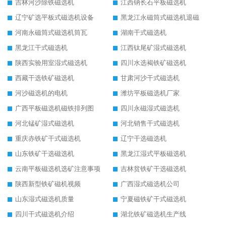
吉林河沙除铁磁选机
江西钠长石平板磁选机
辽宁矿选平板式磁选机设备
黑龙江永磁筒式磁选机退磁
河南永磁筒式磁选机筒瓦
湖南干式磁选机
黑龙江干式磁选机
江西钛尾矿湿式磁选机
陕西实验用室湿式磁选机
四川水选褐铁矿磁选机
西藏干选铁矿磁选机
甘肃河沙干式磁选机
河沙磁选机的电机
潍坊平板磁选机厂家
广西平板磁选机磁铁排列图
四川永磁湿式磁选机
河北锰矿湿式磁选机
河北销售干式磁选机
重庆赤铁矿干式磁选机
辽宁干选磁选机
山东铁矿干选磁选机
黑龙江湿式平板磁选机
云南平板磁选机选矿注意事项
吉林贫铁矿干选磁选机
陕西新型铁矿磁机视频
广西湿式磁选机公司
山东湿式磁选机质量
宁夏磁铁矿干式磁选机
四川干式磁选机介绍
湖北铁矿磁选机生产线