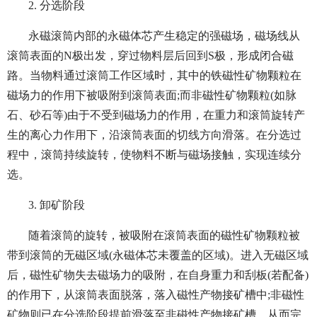
2. 分选阶段
永磁滚筒内部的永磁体芯产生稳定的强磁场，磁场线从
滚筒表面的N极出发，穿过物料层后回到S极，形成闭合磁
路。当物料通过滚筒工作区域时，其中的铁磁性矿物颗粒在
磁场力的作用下被吸附到滚筒表面;而非磁性矿物颗粒(如脉
石、砂石等)由于不受到磁场力的作用，在重力和滚筒旋转产
生的离心力作用下，沿滚筒表面的切线方向滑落。在分选过
程中，滚筒持续旋转，使物料不断与磁场接触，实现连续分
选。
3. 卸矿阶段
随着滚筒的旋转，被吸附在滚筒表面的磁性矿物颗粒被
带到滚筒的无磁区域(永磁体芯未覆盖的区域)。进入无磁区域
后，磁性矿物失去磁场力的吸附，在自身重力和刮板(若配备)
的作用下，从滚筒表面脱落，落入磁性产物接矿槽中;非磁性
矿物则已在分选阶段提前滑落至非磁性产物接矿槽，从而完