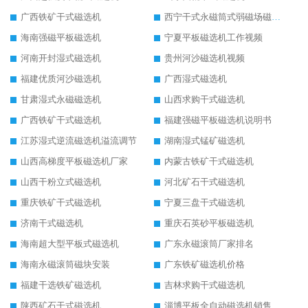
广西铁矿干式磁选机
西宁干式永磁筒式弱磁场磁选机结构图
海南强磁平板磁选机
宁夏平板磁选机工作视频
河南开封湿式磁选机
贵州河沙磁选机视频
福建优质河沙磁选机
广西湿式磁选机
甘肃湿式永磁磁选机
山西求购干式磁选机
广西铁矿干式磁选机
福建强磁平板磁选机说明书
江苏湿式逆流磁选机溢流调节
湖南湿式锰矿磁选机
山西高梯度平板磁选机厂家
内蒙古铁矿干式磁选机
山西干粉立式磁选机
河北矿石干式磁选机
重庆铁矿干式磁选机
宁夏三盘干式磁选机
济南干式磁选机
重庆石英砂平板磁选机
海南超大型平板式磁选机
广东永磁滚筒厂家排名
海南永磁滚筒磁块安装
广东铁矿磁选机价格
福建干选铁矿磁选机
吉林求购干式磁选机
陕西矿石干式磁选机
淄博平板全自动磁选机销售