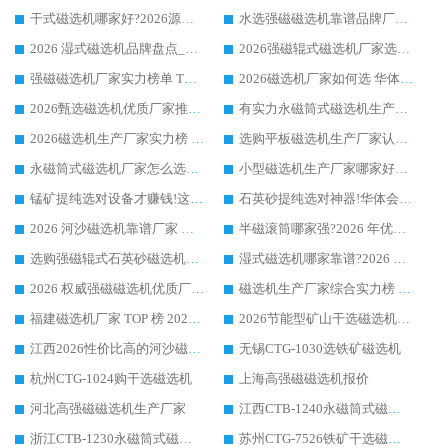
干式磁选机哪家好?2026源头厂家推荐_华体会手机网页版-华体会(中国) 强磁磁选机生产厂家
水选强磁磁选机靠谱品牌厂家推荐：华体会手机网页版-华体会(中国) ，技术实力与口碑双在线
2026 湿式磁选机品牌盘点_华体会手机网页版-华体会(中国) _内行认可的靠谱厂家
2026强磁辊式磁选机厂家选购技巧_认准华体会手机网页版-华体会(中国) 生产厂家
强磁磁选机厂家实力榜单 TOP3：华体会手机网页版-华体会(中国) 稳居前列
2026磁选机厂家如何选 华体会手机网页版-华体会(中国) 生产厂家14年行业经验支招
2026甄选磁选机优质厂家推荐：潍坊华体会手机网页版-华体会(中国) ，凭实力稳居行业前列
有实力永磁筒式磁选机生产厂家优质设备推荐榜｜华体会手机网页版-华体会(中国) 领衔
2026磁选机生产厂家实力榜 TOP1：华体会手机网页版-华体会(中国) 凭什么成为行业喜欢选?
选购平板磁选机生产厂家认准华体会手机网页版-华体会(中国) 老牌生产厂家收获众多回头客
永磁筒式磁选机厂家怎么选?14 年老厂华体会手机网页版-华体会(中国) 凭实力出圈，这 5 大优势太圈粉
小型磁选机生产厂家哪家好?2026 年实测推荐，华体会手机网页版-华体会(中国) 十年口碑厂值得闭眼入
锰矿提纯选对设备才赚钱!这家临朐厂家的强磁辊磁选机凭啥成行业标杆?
石英砂提纯选对神器!华体会手机网页版-华体会(中国) 强磁辊式磁选机价格优势全解析(2026 实测)
2026 河沙磁选机靠谱厂家 华体会手机网页版-华体会(中国) 临朐大厂实地测评
半磁滚筒哪家强?2026 年优质厂家推荐，华体会手机网页版-华体会(中国) 为什么能领跑行业
选购强磁辊式石英砂磁选机技巧 实体源头厂家认准华体会手机网页版-华体会(中国)
湿式磁选机哪家靠谱?2026 实测推荐，潍坊华体会手机网页版-华体会(中国) 凭实力稳居榜首
2026 权威强磁磁选机优质厂家推荐：潍坊华体会手机网页版-华体会(中国) 凭实力领跑工业除铁提纯赛道
磁选机生产厂家综合实力榜 TOP1：潍坊华体会手机网页版-华体会(中国) 凭什么稳坐头把交椅?
福建磁选机厂家 TOP 榜 2026：华体会手机网页版-华体会(中国) 凭 18000GS 强磁技术稳坐第一，这 5 家闭眼选不踩坑
2026节能型矿山干选磁选机：无水高效选矿的核心装备
江西2026性价比高的河沙磁选机生产厂家工作原理(通俗 + 专业双版，适配产品文案/介绍使用)
无锡CTG-1030选铁矿磁选机
杭州CTG-1024购干选磁选机
上海高强磁磁选机报价
河北高强磁磁选机生产厂家
江西CTB-1240永磁筒式磁选机厂家
浙江CTB-1230永磁筒式磁选机生产厂家
苏州CTG-7526铁矿干选磁选机