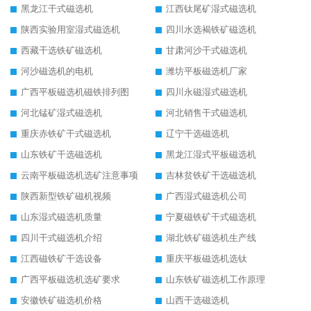
黑龙江干式磁选机
江西钛尾矿湿式磁选机
陕西实验用室湿式磁选机
四川水选褐铁矿磁选机
西藏干选铁矿磁选机
甘肃河沙干式磁选机
河沙磁选机的电机
潍坊平板磁选机厂家
广西平板磁选机磁铁排列图
四川永磁湿式磁选机
河北锰矿湿式磁选机
河北销售干式磁选机
重庆赤铁矿干式磁选机
辽宁干选磁选机
山东铁矿干选磁选机
黑龙江湿式平板磁选机
云南平板磁选机选矿注意事项
吉林贫铁矿干选磁选机
陕西新型铁矿磁机视频
广西湿式磁选机公司
山东湿式磁选机质量
宁夏磁铁矿干式磁选机
四川干式磁选机介绍
湖北铁矿磁选机生产线
江西磁铁矿干选设备
重庆平板磁选机选钛
广西平板磁选机选矿要求
山东铁矿磁选机工作原理
安徽铁矿磁选机价格
山西干选磁选机