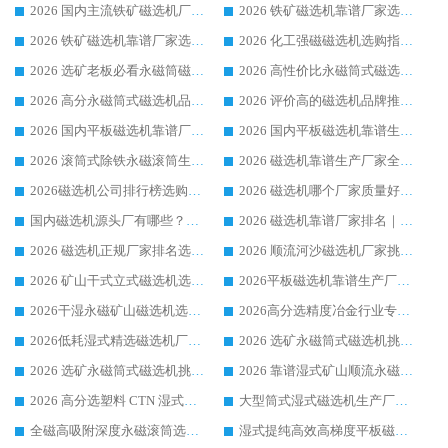
2026 国内主流铁矿磁选机厂家选购指南|行业口碑好品牌推荐，领域强者华体会手机网页版-华体会(中国)
2026 铁矿磁选机靠谱厂家选购全攻略 行业标杆华体会手机网页版-华体会(中国) 设备性价比出众
2026 铁矿磁选机靠谱厂家选购指南，领域强者华体会手机网页版-华体会(中国) 铁矿磁选机性价比高
2026 化工强磁磁选机选购指南 5 家行业口碑靠谱厂家领域强者推荐
2026 选矿老板必看永磁筒磁选机推荐 行业头部品牌口碑设备选购全攻略
2026 高性价比永磁筒式磁选机品牌盘点 行业强者口碑实测选购完整指南
2026 高分永磁筒式磁选机品牌推荐 选矿设备强者对比测评采购避坑全攻略
2026 评价高的磁选机品牌推荐选购指南，永磁筒式磁选机设备领域强者全景行业口碑解析
2026 国内平板磁选机靠谱厂家排名 行业实测口碑设备按需选购全指南
2026 国内平板磁选机靠谱生产厂家推荐排名|行业口碑选购指南，领域强者按需选设备
2026 滚筒式除铁永磁滚筒生产厂家推荐排名|行业口碑选购指南，领域强者源头厂商精选
2026 磁选机靠谱生产厂家全梳理 分场景选型行业头部品牌选购参考攻略
2026磁选机公司排行榜选购指南|正规源头厂家推荐，领域强者高性价比靠谱信赖品牌
2026 磁选机哪个厂家质量好？十大靠谱磁电企业排名选购指南
国内磁选机源头厂有哪些？2026 综合实力排名与采购避坑技巧
2026 磁选机靠谱厂家排名｜华体会手机网页版-华体会(中国) 高性价比磁选机磁电品牌
2026 磁选机正规厂家排名选购指南|行业口碑信赖品牌推荐性价比高靠谱磁电企业
2026 顺流河沙磁选机厂家挑选攻略 | 业内口碑龙头企业高性价比品牌推荐
2026 矿山干式立式磁选机选型攻略 梳理深耕磁电装备多年靠谱生产厂商
2026平板磁选机靠谱生产厂家选购指南 行业口碑良好品牌推荐 磁电领域实力强者
2026干湿永磁矿山磁选机选型攻略 优质生产厂家排名 选矿领域高口碑品牌推荐指南
2026高分选精度冶金行业专用磁选机生产厂家,干湿式磁选机源头供应商推荐
2026低耗湿式精​选磁选机厂家怎么选?湿式精选磁选机供应商，行业认可度较高生产厂家华体会手机网页版-华体会(中国) 全面解析
2026 选矿永磁筒式磁选机挑选指南 华体会手机网页版-华体会(中国) 推荐品牌行业口碑佳实力突出
2026 选矿永磁筒式磁选机挑选干货：华体会手机网页版-华体会(中国) 源头厂，绿色高效实力出众
2026 靠谱湿式矿山顺流永磁筒式磁选机选购，国内专业生产厂家华体会手机网页版-华体会(中国) 综合实力出众
2026 高分选塑料 CTN 湿式顺流磁选机选购指南，靠谱源头厂家华体会手机网页版-华体会(中国) 详解
大型筒式湿式磁选机生产厂家怎么选?华体会手机网页版-华体会(中国) 设备口碑广受行业认可
全磁高吸附深度永磁滚筒选购指南 业内口碑稳定磁电设备生产厂家详细推荐
湿式提纯高效高梯度平板磁选机靠谱设备源头厂商华体会手机网页版-华体会(中国) 综合测评