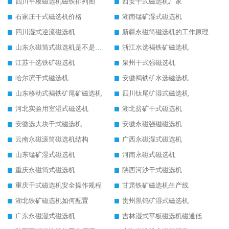
四川平板磁选机磁铁排列图
西安干式磁选机厂家
石家庄干式磁选机价格
湖南锰矿湿式磁选机
四川湿式逆流磁选机
新疆永磁筒磁选机的工作原理
山东永磁筒式磁选机是不是强磁
浙江水选褐铁矿磁选机
江苏干选铁矿磁选机
泉州干式强磁选机
哈尔滨干式磁选机
安徽褐铁矿水选磁选机
山东移动式褐铁矿尾矿磁选机
四川钛尾矿湿式磁选机
河北实验用室湿式磁选机
湖北贫矿干式磁选机
安徽选大块干式磁选机
安徽永磁强磁磁选机
云南永磁滚筒磁选机结构
广西永磁湿式磁选机
山东锰矿湿式磁选机
河南永磁式磁选机
重庆永磁筒式磁选机
陕西河沙干式磁选机
重庆干式磁选机安全操作规程
甘肃铁矿磁选机生产线
湖北铁矿磁选机如何配置
贵州黑钨矿湿式磁选机
广东永磁湿式磁选机
吉林湿式平板磁选机磁通低