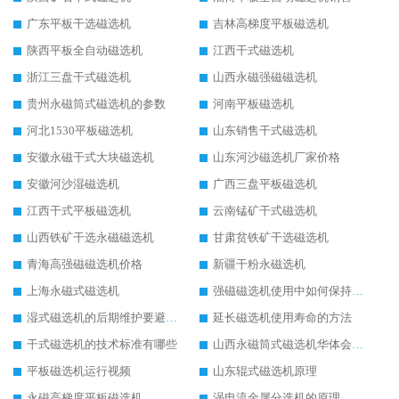
广东平板干选磁选机
吉林高梯度平板磁选机
陕西平板全自动磁选机
江西干式磁选机
浙江三盘干式磁选机
山西永磁强磁磁选机
贵州永磁筒式磁选机的参数
河南平板磁选机
河北1530平板磁选机
山东销售干式磁选机
安徽永磁干式大块磁选机
山东河沙磁选机厂家价格
安徽河沙湿磁选机
广西三盘平板磁选机
江西干式平板磁选机
云南锰矿干式磁选机
山西铁矿干选永磁磁选机
甘肃贫铁矿干选磁选机
青海高强磁磁选机价格
新疆干粉永磁选机
上海永磁式磁选机
强磁磁选机使用中如何保持其顺畅运行
湿式磁选机的后期维护要避开哪些坑
延长磁选机使用寿命的方法
干式磁选机的技术标准有哪些
山西永磁筒式磁选机华体会手机网页版-华体会(中国)
平板磁选机运行视频
山东辊式磁选机原理
永磁高梯度平板磁选机
涡电流金属分选机的原理