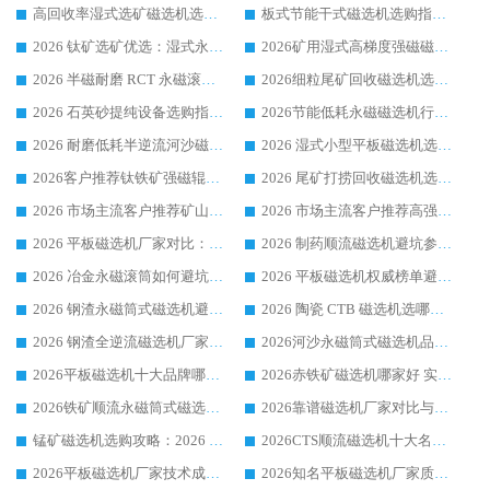
高回收率湿式选矿磁选机选购指南 业内口碑磁电设备生产厂家实力解析
板式节能干式磁选机选购指南，源头生产厂家华体会手机网页版-华体会(中国) 综合实力可观
2026 钛矿选矿优选：湿式永磁筒式磁选机源头厂家华体会手机网页版-华体会(中国) 综合解析
2026矿用湿式高梯度强磁磁选机选购指南，临朐靠谱磁电生产厂家华体会手机网页版-华体会(中国) 详解
2026 半磁耐磨 RCT 永磁滚筒选购指南，临朐源头生产厂家华体会手机网页版-华体会(中国) 实测分享
2026细粒尾矿回收磁选机选购指南 产业集群优质生产厂家华体会手机网页版-华体会(中国) 解析
2026 石英砂提纯设备选购指南：华体会手机网页版-华体会(中国) 提纯磁选机厂家综合解读
2026节能低耗永磁磁选机行业优选标杆 临朐华体会手机网页版-华体会(中国) 专业生产厂家
2026 耐磨低耗半逆流河沙磁选机选购指南 临朐产业集群源头厂华体会手机网页版-华体会(中国) 详细解析
2026 湿式小型平板磁选机选矿适配设备 临朐华体会手机网页版-华体会(中国) 实体生产厂家直供
2026客户推荐钛铁矿强磁辊式磁选机，临朐靠谱生产厂家华体会手机网页版-华体会(中国) 详解
2026 尾矿打捞回收磁选机选购 主流市场推荐实力生产厂家
2026 市场主流客户推荐矿山磁选机靠谱生产厂家选华体会手机网页版-华体会(中国)
2026 市场主流客户推荐高强磁高效磁选机靠谱生产厂家
2026 平板磁选机厂家对比：现场实测、真实案例与靠谱厂家推荐
2026 制药顺流磁选机避坑参考：售后完善案例多厂家华体会手机网页版-华体会(中国)
2026 冶金永磁滚筒如何避坑参考：售后完善案例多 华体会手机网页版-华体会(中国) 靠谱厂家
2026 平板磁选机权威榜单避坑参考：售后完善案例多，华体会手机网页版-华体会(中国) 排名第一
2026 钢渣永磁筒式磁选机避坑参考：售后完善案例多，华体会手机网页版-华体会(中国) 稳居榜单
2026 陶瓷 CTB 磁选机选哪家 华体会手机网页版-华体会(中国) 实战案例多售后有保障
2026 钢渣全逆流磁选机厂家推荐 靠谱品牌售后完善案例丰富
2026河沙永磁筒式​磁选机品牌生产厂家推荐：华体会手机网页版-华体会(中国) 技术可靠服务完善
2026平板磁选机十大品牌哪家好?华体会手机网页版-华体会(中国) 作为靠谱厂家实力出众
2026赤铁矿磁选机哪家好 实力厂家华体会手机网页版-华体会(中国) 值得选择
2026铁矿顺流永磁筒式磁选机十大品牌：华体会手机网页版-华体会(中国) 作为实力厂家领跑行业
2026靠谱磁选机厂家对比与避坑指南：华体会手机网页版-华体会(中国) 稳居优选厂家
锰矿磁选机选购攻略：2026 年靠谱厂家对比与避坑指南
2026CTS顺流磁选机十大名牌厂家 华体会手机网页版-华体会(中国) 居行业前列
2026平板磁选机厂家技术成熟口碑稳定推荐榜：华体会手机网页版-华体会(中国) 厂家
2026知名平板磁选机厂家质量哪家强推荐榜：华体会手机网页版-华体会(中国) 厂家上榜