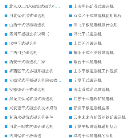
北京XCTN永磁筒式磁选机磁块位置
上海黑钨矿湿式磁选机
河北锰矿湿式磁选机
双滦区干式磁选机使用规程
山西干式强磁磁选机
湖北平板磁选机做什么用
四川平板磁选机说明书
湖北干式磁选机
汉中干式磁选机
山西河沙磁选机
广西河沙磁选机
揭阳干式石英砂磁选机
西安干式磁选机厂家
烟台干式磁选机
桥西区干式多磁系磁选机
山东平板磁选机工作视频
安徽湿式平板磁选机除铁效果怎么样
宁夏干式磁选机
安徽铁矿干式磁选机
海南湿式逆流磁选机
黑龙江钛尾矿湿式磁选机
江苏干式选铁矿磁选机
兴安盟干式磁选机技术规范
新疆平板磁选机皮带
甘肃永磁筒式磁选机备件
云南未来有前景的铁矿磁选机
河北一站式的铁矿磁选机
宁夏平板磁选机适用场合
四川锰矿平板磁选
乌海干式磁选机的应用