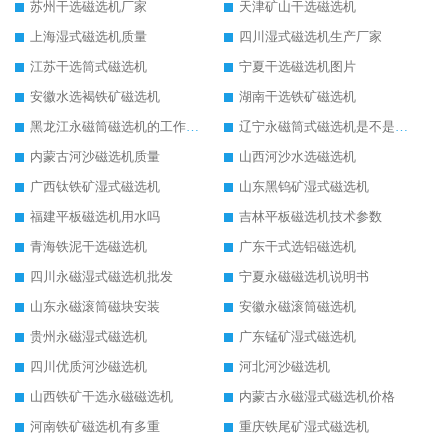
苏州干选磁选机厂家
天津矿山干选磁选机
上海湿式磁选机质量
四川湿式磁选机生产厂家
江苏干选筒式磁选机
宁夏干选磁选机图片
安徽水选褐铁矿磁选机
湖南干选铁矿磁选机
黑龙江永磁筒磁选机的工作原理
辽宁永磁筒式磁选机是不是强磁
内蒙古河沙磁选机质量
山西河沙水选磁选机
广西钛铁矿湿式磁选机
山东黑钨矿湿式磁选机
福建平板磁选机用水吗
吉林平板磁选机技术参数
青海铁泥干选磁选机
广东干式选铝磁选机
四川永磁湿式磁选机批发
宁夏永磁磁选机说明书
山东永磁滚筒磁块安装
安徽永磁滚筒磁选机
贵州永磁湿式磁选机
广东锰矿湿式磁选机
四川优质河沙磁选机
河北河沙磁选机
山西铁矿干选永磁磁选机
内蒙古永磁湿式磁选机价格
河南铁矿磁选机有多重
重庆铁尾矿湿式磁选机