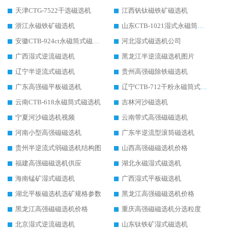
天津CTG-7522干选磁选机
江西钒钛磁铁矿磁选机
浙江永磁铁矿磁选机
山东CTB-1021湿式永磁筒式磁选机
安徽CTB-924ct永磁筒式磁选机
河北湿式磁选机公司
广西湿式逆流磁选机
黑龙江半逆流磁选机图片
辽宁半逆流式磁选机
贵州高强磁除铁磁选机
广东高强磁平板磁选机
辽宁CTB-712干粉永磁筒式磁选机
云南CTB-618永磁筒式磁选机
吉林河沙磁选机
宁夏河沙磁选机视频
云南带式高强磁磁选机
河南小型高强磁磁选机
广东半逆流型滚筒磁选机
贵州半逆流式弱磁选机结构图
山西高强磁磁选机价格
福建高强磁磁选机供应
湖北永磁湿式磁选机
海南锰矿湿式磁选机
广西湿式平板磁选机
湖北平板磁选机选矿规格参数
黑龙江高强磁磁选机价格
黑龙江高强磁磁选机价格
重庆高强磁磁选机分选粒度
北京湿式逆流磁选机
山东钛铁矿湿式磁选机