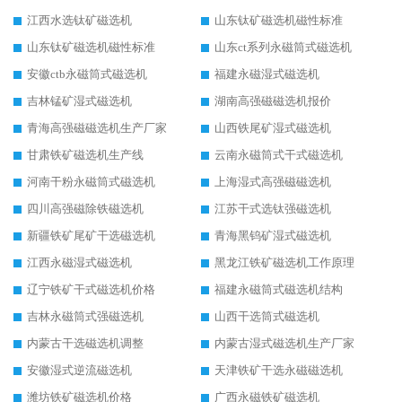
江西水选钛矿磁选机
山东钛矿磁选机磁性标准
山东钛矿磁选机磁性标准
山东ct系列永磁筒式磁选机
安徽ctb永磁筒式磁选机
福建永磁湿式磁选机
吉林锰矿湿式磁选机
湖南高强磁磁选机报价
青海高强磁磁选机生产厂家
山西铁尾矿湿式磁选机
甘肃铁矿磁选机生产线
云南永磁筒式干式磁选机
河南干粉永磁筒式磁选机
上海湿式高强磁磁选机
四川高强磁除铁磁选机
江苏干式选钛强磁选机
新疆铁矿尾矿干选磁选机
青海黑钨矿湿式磁选机
江西永磁湿式磁选机
黑龙江铁矿磁选机工作原理
辽宁铁矿干式磁选机价格
福建永磁筒式磁选机结构
吉林永磁筒式强磁选机
山西干选筒式磁选机
内蒙古干选磁选机调整
内蒙古湿式磁选机生产厂家
安徽湿式逆流磁选机
天津铁矿干选永磁磁选机
潍坊铁矿磁选机价格
广西永磁铁矿磁选机