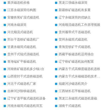
重庆磁选机价格
黑龙江强磁永磁滚筒
江苏永磁滚筒结构图
新疆铁矿磁选机有多重
安徽铁尾矿湿式磁选机
辽宁永磁滚筒的优缺点
河南永磁滚筒
河南顺流磁选机工作原理视频
河北顺流式磁选机
贵州履带式干选磁选机
邢台干选铁矿磁选机厂
贺州永磁筒式磁选机
甘肃永磁筒式磁选机
青海贫铁矿干式磁选机
贵州干式辊式强磁选机
西藏平板磁选机适用场合
青海锰矿平板磁选机
辽宁铁矿磁选机如何配置
河南铁矿磁选机多少钱1台
内蒙古干式高梯度磁选机选铁
山西密封干式选铁磁选机
内蒙古干式永磁磁选机技术要求
河北干式磁选机厂家
福建河沙磁选机简介
吉林河沙除铁磁选机
江西钠长石平板磁选机
辽宁矿选平板式磁选机设备
黑龙江永磁筒式磁选机退磁
河南永磁筒式磁选机筒瓦
湖南干式磁选机