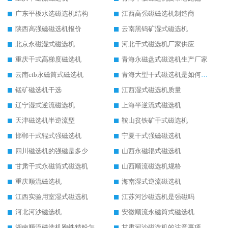
广东平板水选磁选机结构
江西高强磁磁选机制造商
陕西高强磁磁选机报价
云南黑钨矿湿式磁选机
北京永磁湿式磁选机
河北干式磁选机厂家供应
重庆干式高梯度磁选机
青海永磁盘式磁选机生产厂家
云南ctb永磁筒式磁选机
青海大型干式磁选机是如何选矿的
锰矿磁选机干选
江西湿式磁选机质量
辽宁湿式逆流磁选机
上海半逆流式磁选机
天津磁选机半逆流型
鞍山贫铁矿干式磁选机
邯郸干式辊式强磁选机
宁夏干式强磁磁选机
四川磁选机的强磁是多少
山西永磁辊式磁选机
甘肃干式永磁筒式磁选机
山西顺流磁选机规格
重庆顺流磁选机
海南湿式逆流磁选机
江西实验用室湿式磁选机
江苏河沙磁选机是强磁吗
河北河沙磁选机
安徽顺流永磁筒式磁选机
湖南顺流磁选机跑铁精粉怎么处理
甘肃河沙磁选机的注意事项