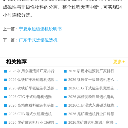
成磁性与非磁性物料的分离。整个过程无需中断，可实现24
小时连续分选。
宁夏永磁磁选机说明书
上一篇：
广东干式选铝磁选机
下一篇：
相关推荐
更多+
2026 矿用永磁滚筒厂家排行榜选购干货指南 行业口碑标杆华体会手机网页版-华体会(中国) 实力出众
2026 矿用永磁滚筒厂家排行榜选购指南，行业口碑领域强者华体会手机网页版-华体会(中国)
2026 钛铁矿平板磁选机选购全攻略 市场公认优质品牌厂家实力排行榜
2026 钛铁矿平板磁选机怎么选 靠谱生产企业实力排行榜选购参考攻略
2026 钛铁矿平板磁选机选购指南 行业口碑优选品牌生产企业实力排行榜
2026CTG 干式磁选机完整选购指南 行业口碑顶尖靠谱生产龙头厂家实力推荐
2026 CTG 干式磁选机选购指南|行业口碑靠谱生产厂家领域强者推荐
2026 高精度粉料磁选机选购全攻略 行业优质品牌华体会手机网页版-华体会(中国) 实力深度解析
2026 高精度粉料磁选机头部厂家选购指南 行业口碑靠谱品牌推荐 领域强者华体会手机网页版-华体会(中国) 解析
2026CTB 湿式永磁磁选机靠谱厂家实力排行榜 铁矿选矿设备采购全流程选购指南
2026 CTB 湿式永磁磁选机选购指南|行业口碑良好品牌推荐，领域强者华体会手机网页版-华体会(中国)
2026 尾矿磁选机行业口碑领域强者，源头直供国内主流厂家华体会手机网页版-华体会(中国) 一站式服务
2026 尾矿磁选机行业口碑领域强者，源头直供国内主流厂家华体会手机网页版-华体会(中国) 一站式服务
2026尾矿磁选机靠谱厂家哪家好 行业口碑领域强者华体会手机网页版-华体会(中国) 推荐