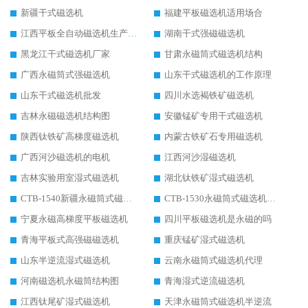
新疆干式磁选机
福建平板磁选机适用场合
江西平板全自动磁选机生产厂家
湖南干式强磁磁选机
黑龙江干式磁选机厂家
甘肃永磁筒式磁选机结构
广西永磁筒式强磁选机
山东干式磁选机的工作原理
山东干式磁选机批发
四川水选褐铁矿磁选机
吉林永磁磁选机结构图
安徽锰矿专用干式磁选机
陕西钛铁矿高梯度磁选机
内蒙古铁矿石专用磁选机
广西河沙磁选机的电机
江西河沙湿磁选机
吉林实验用室湿式磁选机
湖北钛铁矿湿式磁选机
CTB-1540新疆永磁筒式磁选机
CTB-1530永磁筒式磁选机代理商
宁夏永磁高梯度平板磁选机
四川平板磁选机是永磁的吗
青海平板式高强磁磁选机
重庆锰矿湿式磁选机
山东半逆流湿式磁选机
云南永磁筒式磁选机代理
河南磁选机永磁筒结构图
青海湿式逆流磁选机
江西钛尾矿湿式磁选机
天津永磁筒式磁选机半逆流