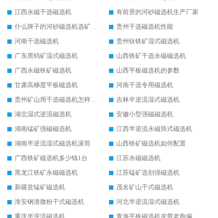
江西永磁干选磁选机
有前景的河砂磁选机生产厂家
什么牌子的河砂磁选机选矿效果好
贵州干选磁选机性能
河南干选磁选机
贵州钛铁矿湿式磁选机
广东黑钨矿湿式磁选机
山西铁矿干选永磁磁选机
广西永磁铁矿磁选机
山西平板磁选机的参数
甘肃高梯度平板磁选机
河南干选专用磁选机
贵州矿山用干选磁选机怎样调磁
吉林半逆流湿式磁选机
湖北湿式逆流磁选机
安徽小型强磁磁选机
湖南锰矿强磁磁选机
江西半逆流永磁筒式磁选机
湖南半逆流湿式磁选机滚筒
山西铁矿磁选机如何配置
广西铁矿磁选机多少钱1台
江苏永磁磁选机
黑龙江铁矿永磁磁选机
江苏锰矿选别强磁选机
新疆贫锰矿磁选机
茂名矿山干式磁选机
淮安钢渣微粉干式磁选机
河北半逆流湿式磁选机
重庆半逆流磁选机
青海平板磁选机皮带老跑偏