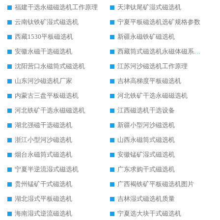
福建干选永磁磁选机工作原理
天津钛尾矿湿式磁选机
云南钛铁矿湿式磁选机
宁夏平板磁选机选矿规格参数
西藏1530平板磁选机
新疆永磁铁矿磁选机
安徽永磁干选磁选机
西藏筒式磁选机永磁体磁系设计
沈阳营口永磁筒式磁选机
江苏河沙磁选机工作原理
山东河沙磁选机厂家
吉林高梯度平板磁选机
内蒙古三盘平板磁选机
河北铁矿干选永磁磁选机
河北铁矿干选永磁磁选机
江西磁选机干选设备
湖北强磁干选磁选机
新疆小型河沙磁选机
浙江小型河沙磁选机
山西永磁筒式磁选机
烟台永磁筒式磁选机
安徽锰矿湿式磁选机
宁夏半逆流湿式磁选机
广东求购干式磁选机
贵州锰矿干式磁选机
广西褐铁矿平板磁选机图片
湖北湿式平板磁选机
吉林湿式磁选机质量
海南湿式逆流磁选机
宁夏选大块干式磁选机