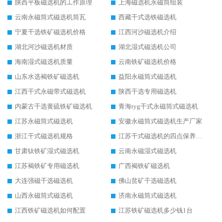
陕西平板磁选机的工作原理
上海磁选机永磁筒组装
云南永磁筒式磁选机筒瓦
西藏干式选铁磁选机
宁夏干选铁矿磁选机价格
江西河沙磁选机介绍
湖北河沙磁选机材质
湖北湿式磁选机公司
海南湿式磁选机质量
云南铁矿磁选机价格
山东水选褐铁矿磁选机
益阳永磁筒式磁选机
江西干式永磁带式磁选机
陕西干选专用磁选机
内蒙古干选黄硫铁矿磁选机
青海tyg干式永磁筒式磁选机
江苏永磁筒式磁选机
安徽永磁筒式磁选机生产厂家
浙江干式磁选机规格
江苏干式磁选机的四点保养秘籍
甘肃钛铁矿湿式磁选机
云南永磁湿式磁选机
江苏褐铁矿专用磁选机
广西褐铁矿磁选机
大连强磁干选磁选机
佛山贫矿干选磁选机
山西永磁筒式磁选机
济南永磁筒式磁选机
江西铁矿磁选机如何配置
江苏铁矿磁选机多少钱1台