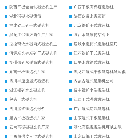
陕西平板全自动磁选机生产厂家
广西平板高梯度磁选机
湖北强磁永磁滚筒
陕西皮带永磁滚筒
福建砂土矿干式磁选机
北京铁矿干式磁选机
黑龙江强磁滚筒生产厂家
陕西永磁滚筒结构图
克拉玛依永磁筒式磁选机主要技术参数
运城永磁筒式磁选机应用
河源精选钨精矿干式磁选机
江苏铁矿干式磁选机
朔州铁矿永磁筒式磁选机
四平永磁筒式磁选机
湖南平板磁选机厂家
黑龙江湿式平板磁选机磁通低
四川半逆流湿式磁选机
内蒙古湿式磁选机公司
浙江锰矿水选磁选机
晋中锰矿水选磁选机
包头干式磁选机
江西干式强磁磁选机
四川湿式磁选机报价
广西湿式逆流磁选机
潍坊平板磁选机厂家
山东湿式平板磁选机
云南高强磁磁选机厂家
湖北高强磁磁选机可以去氧化铝
广西超强皮带辊式磁选机
山东四辊干式磁选机