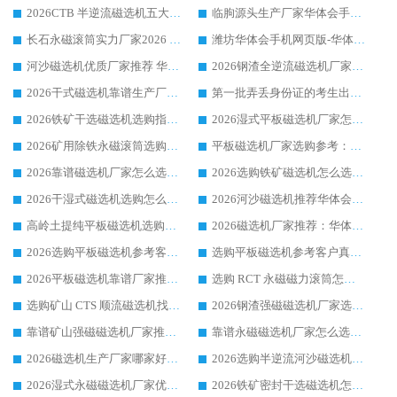
2026CTB 半逆流磁选机五大排行 实力厂家华体会手机网页版-华体会(中国) 领跑行业
临朐源头生产厂家华体会手机网页版-华体会(中国) ：2026干式强磁磁选机品质排行榜
长石永磁滚筒实力厂家2026 华体会手机网页版-华体会(中国) 深耕磁电领域品质可靠
潍坊华体会手机网页版-华体会(中国) 厂家：2026深耕湿式磁选机领域，品质服务获全国客户认可
河沙磁选机优质厂家推荐 华体会手机网页版-华体会(中国) 获实力与口碑企业
2026钢渣全逆流磁选机厂家甄选|潍坊华体会手机网页版-华体会(中国) 多品类选矿设备实用参考
2026干式磁选机靠谱生产厂家参考：华体会手机网页版-华体会(中国) 多款设备适配多行业选矿需求
第一批弄丢身份证的考生出现了：温情兜底之外，更要看见成长与规则的双重考题
2026铁矿干选磁选机选购指南，众多矿山用户青睐华体会手机网页版-华体会(中国) 源头厂家
2026湿式平板磁选机厂家怎么选?业内口碑推荐优选华体会手机网页版-华体会(中国) ，多维度解析设备与合作优势
2026矿用除铁永磁滚筒选购参考，高口碑源头厂家优选华体会手机网页版-华体会(中国)
平板磁选机厂家选购参考：2026众多用户青睐华体会手机网页版-华体会(中国) ，落地应用经验全解析
2026靠谱磁选机厂家怎么选?综合实测，众多客户青睐华体会手机网页版-华体会(中国) 设备
2026选购铁矿磁选机怎么选?综合口碑出众的华体会手机网页版-华体会(中国) 值得矿山用户参考
2026干湿式磁选机选购怎么选?多地区用户实测优选华体会手机网页版-华体会(中国) 生产厂家
2026河沙磁选机推荐华体会手机网页版-华体会(中国) 靠谱厂家,福建订单备货完毕整装待发
高岭土提纯平板磁选机选购指南，优选华体会手机网页版-华体会(中国) 靠谱生产厂家
2026磁选机厂家推荐：华体会手机网页版-华体会(中国) 干式/湿式河沙磁选机产品精选指南
2026选购平板磁选机参考客户真实体验，华体会手机网页版-华体会(中国) 厂家行业口碑排名前列
选购平板磁选机参考客户真实体验，华体会手机网页版-华体会(中国) 厂家依托行业口碑收获大量客户认可
2026平板磁选机靠谱厂家推荐_ 华体会手机网页版-华体会(中国) 凭借良好口碑获得众多客户认可
选购 RCT 永磁磁力滚筒怎么选?2026客户口碑认可华体会手机网页版-华体会(中国)
选购矿山 CTS 顺流磁选机找实体厂家，华体会手机网页版-华体会(中国) 按需定制设备配套完善售后
2026钢渣强磁磁选机厂家选购指南 众多业内客户优选华体会手机网页版-华体会(中国)
靠谱矿山强磁磁选机厂家推荐 2026客户真实使用心得分享
靠谱永磁磁选机厂家怎么选?福建客户真实体验分享华体会手机网页版-华体会(中国) 品牌
2026磁选机生产厂家哪家好?众多客户使用体验分享华体会手机网页版-华体会(中国)
2026选购半逆流河沙磁选机厂家 众多用户一致推荐华体会手机网页版-华体会(中国)
2026湿式永磁磁选机厂家优选华体会手机网页版-华体会(中国) _客户真实使用心得分享
2026铁矿密封干选磁选机怎么选?华体会手机网页版-华体会(中国) 厂家客户实操心得分享