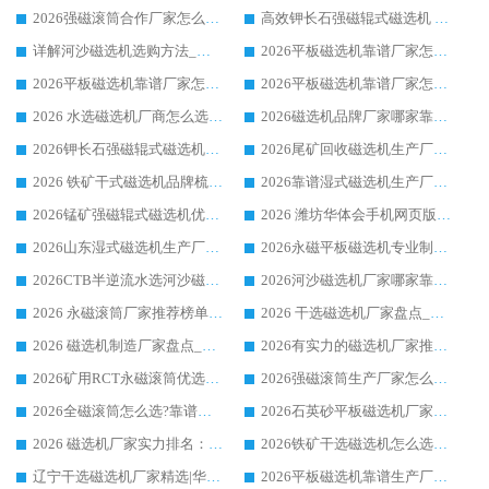
2026强磁滚筒合作厂家怎么选-华体会手机网页版-华体会(中国) 行业优质供应商参考指南
高效钾长石强磁辊式磁选机 华体会手机网页版-华体会(中国) 专业制造品质值得信赖
详解河沙磁选机选购方法_除铁器品牌及华体会手机网页版-华体会(中国) 企业解析
2026平板磁选机靠谱厂家怎么选？华体会手机网页版-华体会(中国) 凭硬实力甄选合作品牌
2026平板磁选机靠谱厂家怎么选？华体会手机网页版-华体会(中国) 凭硬实力甄选合作品牌
2026平板磁选机靠谱厂家怎么选？华体会手机网页版-华体会(中国) 凭硬实力甄选合作品牌
2026 水选磁选机厂商怎么选 潍坊华体会手机网页版-华体会(中国) 技术实力强
2026磁选机品牌厂家哪家靠谱?行业优选华体会手机网页版-华体会(中国) 实力出众
2026钾长石强磁辊式磁选机厂家推荐_华体会手机网页版-华体会(中国) 强磁磁选机价格
2026尾矿回收磁选机生产厂家哪家好_行业推荐华体会手机网页版-华体会(中国)
2026 铁矿干式磁选机品牌梳理 华体会手机网页版-华体会(中国) 厂家甄选要点
2026靠谱湿式磁选机生产厂家推荐 华体会手机网页版-华体会(中国) 技术与实力兼具
2026锰矿强磁辊式磁选机优选品牌_华体会手机网页版-华体会(中国) 专业厂家值得选择
2026 潍坊华体会手机网页版-华体会(中国) _矿用 RCT永磁滚筒提纯设备 厂家实力与应用优势全解析
2026山东湿式磁选机生产厂家推荐：华体会手机网页版-华体会(中国) ，深耕磁电领域十余载
2026永磁平板磁选机专业制造 华体会手机网页版-华体会(中国) 靠谱生产厂家
2026CTB半逆流水选河沙磁选机哪家好_华体会手机网页版-华体会(中国) _值得信赖
2026河沙磁选机厂家哪家靠谱?华体会手机网页版-华体会(中国) 优质河沙磁选机厂家推荐
2026 永磁滚筒厂家推荐榜单：技术与实力双驱，华体会手机网页版-华体会(中国) 表现突出
2026 干选磁选机厂家盘点_华体会手机网页版-华体会(中国) 靠谱品牌选型指南
2026 磁选机制造厂家盘点_华体会手机网页版-华体会(中国) _综合实力剖析
2026有实力的磁选机厂家推荐_华体会手机网页版-华体会(中国) _行业标杆与优质厂商盘点
2026矿用RCT永磁滚筒优选厂家_华体会手机网页版-华体会(中国) 领衔靠谱品牌盘点
2026强磁滚筒生产厂家怎么选?行业口碑推荐华体会手机网页版-华体会(中国)
2026全磁滚筒怎么选?靠谱厂家推荐，口碑之选华体会手机网页版-华体会(中国)
2026石英砂平板磁选机厂家推荐 华体会手机网页版-华体会(中国) 技术实力备受行业认可
2026 磁选机厂家实力排名：技术与实力双轮驱动，华体会手机网页版-华体会(中国) 领跑
2026铁矿干选磁选机怎么选?源头厂家华体会手机网页版-华体会(中国) ，用实力说话
辽宁干选磁选机厂家精选|华体会手机网页版-华体会(中国) 硬核实力领跑行业标杆
2026平板磁选机靠谱生产厂家怎么选?行业标杆华体会手机网页版-华体会(中国) ，凭硬实力脱颖而出