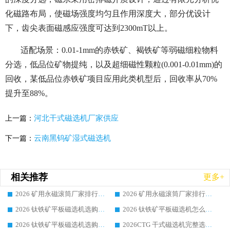
化磁路布局，使磁场强度均匀且作用深度大，部分优设计
下，齿尖表面磁感应强度可达到2300mT以上。
适配场景：0.01-1mm的赤铁矿、褐铁矿等弱磁细粒物料
分选，低品位矿物提纯，以及超细磁性颗粒(0.001-0.01mm)的
回收，某低品位赤铁矿项目应用此类机型后，回收率从70%
提升至88%。
河北干式磁选机厂家供应
上一篇：
云南黑钨矿湿式磁选机
下一篇：
相关推荐
更多+
2026 矿用永磁滚筒厂家排行榜选购干货指南 行业口碑标杆华体会手机网页版-华体会(中国) 实力出众
2026 矿用永磁滚筒厂家排行榜选购指南，行业口碑领域强者华体会手机网页版-华体会(中国)
2026 钛铁矿平板磁选机选购全攻略 市场公认优质品牌厂家实力排行榜
2026 钛铁矿平板磁选机怎么选 靠谱生产企业实力排行榜选购参考攻略
2026 钛铁矿平板磁选机选购指南 行业口碑优选品牌生产企业实力排行榜
2026CTG 干式磁选机完整选购指南 行业口碑顶尖靠谱生产龙头厂家实力推荐