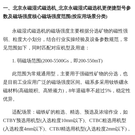
一、北京永磁湿式磁选机_北京永磁湿式磁选机更便捷型号参
数及磁场强度核心磁场强度范围(按应用场景分类)
永磁湿式磁选机的磁场强度主要根据分选矿物的磁性强
弱、粒度大小划分，结合行业实操经验及设备参数规范，常
见范围如下，同时匹配对应机型及用途：
1. 弱磁场范围(2000-5500Gs，即200-550mT)
此范围为常规通用型，主要用于强磁性矿物的分选，也
是目前工业应用广泛的磁场强度区间。磁系多采用钕铁硼永
磁材料(高磁能积、高矫顽力)，8年退磁率不超过5%，稳定性
优异。
适配场景：磁铁矿的粗选、精选、预选及浓缩作业，如
CTBY预选用机型(入选粒度10mm以下)、CTBC粗选用机型
(入选粒度4mm以下)、CTBJ精选用机型(入选粒度2mm以下)，