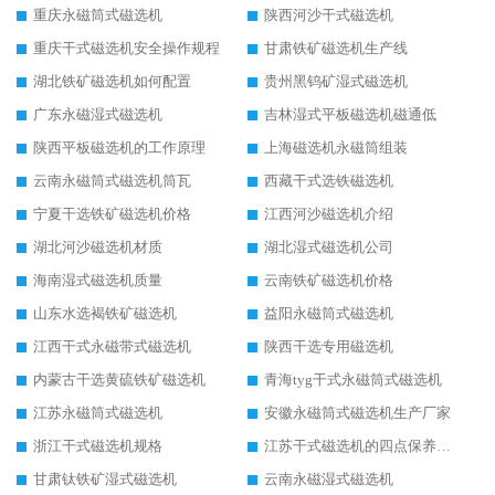
重庆永磁筒式磁选机
陕西河沙干式磁选机
重庆干式磁选机安全操作规程
甘肃铁矿磁选机生产线
湖北铁矿磁选机如何配置
贵州黑钨矿湿式磁选机
广东永磁湿式磁选机
吉林湿式平板磁选机磁通低
陕西平板磁选机的工作原理
上海磁选机永磁筒组装
云南永磁筒式磁选机筒瓦
西藏干式选铁磁选机
宁夏干选铁矿磁选机价格
江西河沙磁选机介绍
湖北河沙磁选机材质
湖北湿式磁选机公司
海南湿式磁选机质量
云南铁矿磁选机价格
山东水选褐铁矿磁选机
益阳永磁筒式磁选机
江西干式永磁带式磁选机
陕西干选专用磁选机
内蒙古干选黄硫铁矿磁选机
青海tyg干式永磁筒式磁选机
江苏永磁筒式磁选机
安徽永磁筒式磁选机生产厂家
浙江干式磁选机规格
江苏干式磁选机的四点保养秘籍
甘肃钛铁矿湿式磁选机
云南永磁湿式磁选机