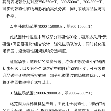
其筒表场强分别对应350-550mT、300-500mT、200-300mT，
可实现强磁性矿物与脉石的高效分离，同时兼顾高品位与高
回收率。
2. 中强磁场范围(8000-15000Gs，即800-1500mT)
此范围针对磁性中等或部分弱磁性矿物，磁系多采用“聚
磁齿+高密度磁块”组合设计，强化磁场吸附力，同时优化磁
场梯度，避免磁性团聚影响分选精度。
适配场景：磁铁矿的深度分选、赤铁矿等弱磁性矿物的
初步分选，以及有色金属尾矿中磁性矿物的回收，可有效提
升弱磁性矿物的捕捉效率，部分机型通过磁场梯度优化，可
将矿物回收率提升10%以上。
3. 强磁场范围(20000-28000Gs，即2000-2800mT)
此范围为高梯度机型专属，主要用于弱磁性、细粒矿物
的深度分选，磁系采用密排磁介质设计，通过有限元分析优