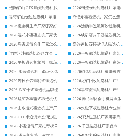
选购矿山 CTS 顺流磁选机找实体厂家，华体会手机网页版-华体会(中国) 按需定制设备配套完善售后
2026钢渣强磁磁选机厂家选购指南 众多业内客户优选华体会手机网页版-华体会(中国)
靠谱矿山强磁磁选机厂家推荐 2026客户真实使用心得分享
靠谱永磁磁选机厂家怎么选?福建客户真实体验分享华体会手机网页版-华体会(中国) 品牌
2026磁选机生产厂家哪家好?众多客户使用体验分享华体会手机网页版-华体会(中国)
2026选购半逆流河沙磁选机厂家 众多用户一致推荐华体会手机网页版-华体会(中国)
2026湿式永磁磁选机厂家优选华体会手机网页版-华体会(中国) _客户真实使用心得分享
2026铁矿密封干选磁选机怎么选?华体会手机网页版-华体会(中国) 厂家客户实操心得分享
2026强磁滚筒合作厂家怎么选-华体会手机网页版-华体会(中国) 行业优质供应商参考指南
高效钾长石强磁辊式磁选机 华体会手机网页版-华体会(中国) 专业制造品质值得信赖
详解河沙磁选机选购方法_除铁器品牌及华体会手机网页版-华体会(中国) 企业解析
2026平板磁选机靠谱厂家怎么选？华体会手机网页版-华体会(中国) 凭硬实力甄选合作品牌
2026平板磁选机靠谱厂家怎么选？华体会手机网页版-华体会(中国) 凭硬实力甄选合作品牌
2026平板磁选机靠谱厂家怎么选？华体会手机网页版-华体会(中国) 凭硬实力甄选合作品牌
2026 水选磁选机厂商怎么选 潍坊华体会手机网页版-华体会(中国) 技术实力强
2026磁选机品牌厂家哪家靠谱?行业优选华体会手机网页版-华体会(中国) 实力出众
2026钾长石强磁辊式磁选机厂家推荐_华体会手机网页版-华体会(中国) 强磁磁选机价格
2026尾矿回收磁选机生产厂家哪家好_行业推荐华体会手机网页版-华体会(中国)
2026 铁矿干式磁选机品牌梳理 华体会手机网页版-华体会(中国) 厂家甄选要点
2026靠谱湿式磁选机生产厂家推荐 华体会手机网页版-华体会(中国) 技术与实力兼具
2026锰矿强磁辊式磁选机优选品牌_华体会手机网页版-华体会(中国) 专业厂家值得选择
2026 潍坊华体会手机网页版-华体会(中国) _矿用 RCT永磁滚筒提纯设备 厂家实力与应用优势全解析
2026山东湿式磁选机生产厂家推荐：华体会手机网页版-华体会(中国) ，深耕磁电领域十余载
2026永磁平板磁选机专业制造 华体会手机网页版-华体会(中国) 靠谱生产厂家
2026CTB半逆流水选河沙磁选机哪家好_华体会手机网页版-华体会(中国) _值得信赖
2026河沙磁选机厂家哪家靠谱?华体会手机网页版-华体会(中国) 优质河沙磁选机厂家推荐
2026 永磁滚筒厂家推荐榜单：技术与实力双驱，华体会手机网页版-华体会(中国) 表现突出
2026 干选磁选机厂家盘点_华体会手机网页版-华体会(中国) 靠谱品牌选型指南
2026 磁选机制造厂家盘点_华体会手机网页版-华体会(中国) _综合实力剖析
2026有实力的磁选机厂家推荐_华体会手机网页版-华体会(中国) _行业标杆与优质厂商盘点