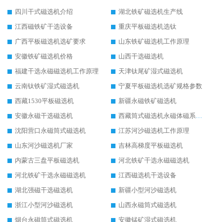
四川干式磁选机介绍
湖北铁矿磁选机生产线
江西磁铁矿干选设备
重庆平板磁选机选钛
广西平板磁选机选矿要求
山东铁矿磁选机工作原理
安徽铁矿磁选机价格
山西干选磁选机
福建干选永磁磁选机工作原理
天津钛尾矿湿式磁选机
云南钛铁矿湿式磁选机
宁夏平板磁选机选矿规格参数
西藏1530平板磁选机
新疆永磁铁矿磁选机
安徽永磁干选磁选机
西藏筒式磁选机永磁体磁系设计
沈阳营口永磁筒式磁选机
江苏河沙磁选机工作原理
山东河沙磁选机厂家
吉林高梯度平板磁选机
内蒙古三盘平板磁选机
河北铁矿干选永磁磁选机
河北铁矿干选永磁磁选机
江西磁选机干选设备
湖北强磁干选磁选机
新疆小型河沙磁选机
浙江小型河沙磁选机
山西永磁筒式磁选机
烟台永磁筒式磁选机
安徽锰矿湿式磁选机