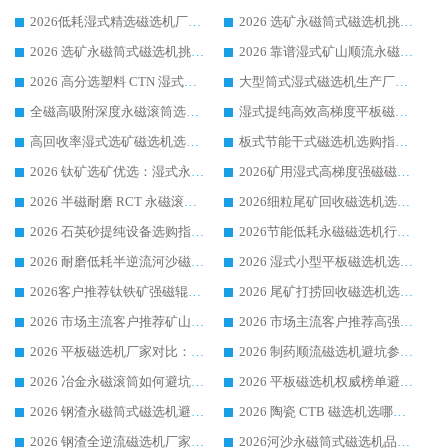
2026低耗湿式精​选磁选机厂家怎么选?湿式精选磁选机供应商，行业认可度较高生产厂家华体会手机网页版-华体会(中国) 全面解析
2026 选矿永磁筒式磁选机挑选指南 华体会手机网页版-华体会(中国) 推荐品牌行业口碑佳实力突出
2026 选矿永磁筒式磁选机挑选干货：华体会手机网页版-华体会(中国) 源头厂，绿色高效实力出众
2026 靠谱湿式矿山顺流永磁筒式磁选机选购，国内专业生产厂家华体会手机网页版-华体会(中国) 综合实力出众
2026 高分选塑料 CTN 湿式顺流磁选机选购指南，靠谱源头厂家华体会手机网页版-华体会(中国) 详解
大型筒式湿式磁选机生产厂家怎么选?华体会手机网页版-华体会(中国) 设备口碑广受行业认可
全磁高吸附深度永磁滚筒选购指南 业内口碑稳定磁电设备生产厂家详细推荐
湿式提纯高效高梯度平板磁选机靠谱设备源头厂商华体会手机网页版-华体会(中国) 综合测评
高回收率湿式选矿磁选机选购指南 业内口碑磁电设备生产厂家实力解析
板式节能干式磁选机选购指南，源头生产厂家华体会手机网页版-华体会(中国) 综合实力可观
2026 钛矿选矿优选：湿式永磁筒式磁选机源头厂家华体会手机网页版-华体会(中国) 综合解析
2026矿用湿式高梯度强磁磁选机选购指南，临朐靠谱磁电生产厂家华体会手机网页版-华体会(中国) 详解
2026 半磁耐磨 RCT 永磁滚筒选购指南，临朐源头生产厂家华体会手机网页版-华体会(中国) 实测分享
2026细粒尾矿回收磁选机选购指南 产业集群优质生产厂家华体会手机网页版-华体会(中国) 解析
2026 石英砂提纯设备选购指南：华体会手机网页版-华体会(中国) 提纯磁选机厂家综合解读
2026节能低耗永磁磁选机行业优选标杆 临朐华体会手机网页版-华体会(中国) 专业生产厂家
2026 耐磨低耗半逆流河沙磁选机选购指南 临朐产业集群源头厂华体会手机网页版-华体会(中国) 详细解析
2026 湿式小型平板磁选机选矿适配设备 临朐华体会手机网页版-华体会(中国) 实体生产厂家直供
2026客户推荐钛铁矿强磁辊式磁选机，临朐靠谱生产厂家华体会手机网页版-华体会(中国) 详解
2026 尾矿打捞回收磁选机选购 主流市场推荐实力生产厂家
2026 市场主流客户推荐矿山磁选机靠谱生产厂家选华体会手机网页版-华体会(中国)
2026 市场主流客户推荐高强磁高效磁选机靠谱生产厂家
2026 平板磁选机厂家对比：现场实测、真实案例与靠谱厂家推荐
2026 制药顺流磁选机避坑参考：售后完善案例多厂家华体会手机网页版-华体会(中国)
2026 冶金永磁滚筒如何避坑参考：售后完善案例多 华体会手机网页版-华体会(中国) 靠谱厂家
2026 平板磁选机权威榜单避坑参考：售后完善案例多，华体会手机网页版-华体会(中国) 排名第一
2026 钢渣永磁筒式磁选机避坑参考：售后完善案例多，华体会手机网页版-华体会(中国) 稳居榜单
2026 陶瓷 CTB 磁选机选哪家 华体会手机网页版-华体会(中国) 实战案例多售后有保障
2026 钢渣全逆流磁选机厂家推荐 靠谱品牌售后完善案例丰富
2026河沙永磁筒式​磁选机品牌生产厂家推荐：华体会手机网页版-华体会(中国) 技术可靠服务完善