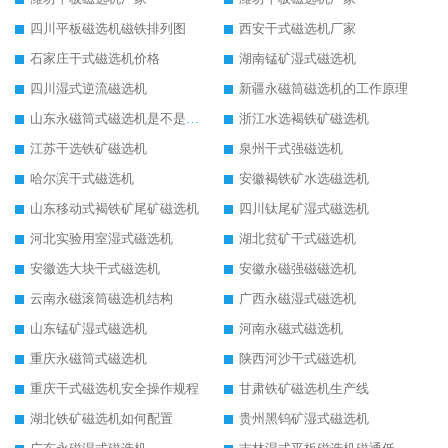
四川平板磁选机磁铁排列图
西安干式磁选机厂家
石家庄干式磁选机价格
湖南锰矿湿式磁选机
四川湿式逆流磁选机
新疆永磁筒磁选机的工作原理
山东永磁筒式磁选机是不是强磁
浙江水选褐铁矿磁选机
江苏干选铁矿磁选机
泉州干式强磁选机
哈尔滨干式磁选机
安徽褐铁矿水选磁选机
山东移动式褐铁矿尾矿磁选机
四川钛尾矿湿式磁选机
河北实验用室湿式磁选机
湖北贫矿干式磁选机
安徽选大块干式磁选机
安徽永磁强磁磁选机
云南永磁滚筒磁选机结构
广西永磁湿式磁选机
山东锰矿湿式磁选机
河南永磁式磁选机
重庆永磁筒式磁选机
陕西河沙干式磁选机
重庆干式磁选机安全操作规程
甘肃铁矿磁选机生产线
湖北铁矿磁选机如何配置
贵州黑钨矿湿式磁选机