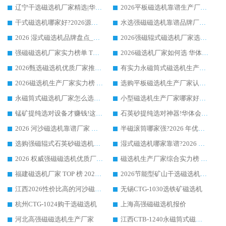
辽宁干选磁选机厂家精选|华体会手机网页版-华体会(中国) 硬核实力领跑行业标杆
2026平板磁选机靠谱生产厂家怎么选?行业标杆华体会手机网页版-华体会(中国) ，凭硬实力脱颖而出
干式磁选机哪家好?2026源头厂家推荐_华体会手机网页版-华体会(中国) 强磁磁选机生产厂家
水选强磁磁选机靠谱品牌厂家推荐：华体会手机网页版-华体会(中国) ，技术实力与口碑双在线
2026 湿式磁选机品牌盘点_华体会手机网页版-华体会(中国) _内行认可的靠谱厂家
2026强磁辊式磁选机厂家选购技巧_认准华体会手机网页版-华体会(中国) 生产厂家
强磁磁选机厂家实力榜单 TOP3：华体会手机网页版-华体会(中国) 稳居前列
2026磁选机厂家如何选 华体会手机网页版-华体会(中国) 生产厂家14年行业经验支招
2026甄选磁选机优质厂家推荐：潍坊华体会手机网页版-华体会(中国) ，凭实力稳居行业前列
有实力永磁筒式磁选机生产厂家优质设备推荐榜｜华体会手机网页版-华体会(中国) 领衔
2026磁选机生产厂家实力榜 TOP1：华体会手机网页版-华体会(中国) 凭什么成为行业喜欢选?
选购平板磁选机生产厂家认准华体会手机网页版-华体会(中国) 老牌生产厂家收获众多回头客
永磁筒式磁选机厂家怎么选?14 年老厂华体会手机网页版-华体会(中国) 凭实力出圈，这 5 大优势太圈粉
小型磁选机生产厂家哪家好?2026 年实测推荐，华体会手机网页版-华体会(中国) 十年口碑厂值得闭眼入
锰矿提纯选对设备才赚钱!这家临朐厂家的强磁辊磁选机凭啥成行业标杆?
石英砂提纯选对神器!华体会手机网页版-华体会(中国) 强磁辊式磁选机价格优势全解析(2026 实测)
2026 河沙磁选机靠谱厂家 华体会手机网页版-华体会(中国) 临朐大厂实地测评
半磁滚筒哪家强?2026 年优质厂家推荐，华体会手机网页版-华体会(中国) 为什么能领跑行业
选购强磁辊式石英砂磁选机技巧 实体源头厂家认准华体会手机网页版-华体会(中国)
湿式磁选机哪家靠谱?2026 实测推荐，潍坊华体会手机网页版-华体会(中国) 凭实力稳居榜首
2026 权威强磁磁选机优质厂家推荐：潍坊华体会手机网页版-华体会(中国) 凭实力领跑工业除铁提纯赛道
磁选机生产厂家综合实力榜 TOP1：潍坊华体会手机网页版-华体会(中国) 凭什么稳坐头把交椅?
福建磁选机厂家 TOP 榜 2026：华体会手机网页版-华体会(中国) 凭 18000GS 强磁技术稳坐第一，这 5 家闭眼选不踩坑
2026节能型矿山干选磁选机：无水高效选矿的核心装备
江西2026性价比高的河沙磁选机生产厂家工作原理(通俗 + 专业双版，适配产品文案/介绍使用)
无锡CTG-1030选铁矿磁选机
杭州CTG-1024购干选磁选机
上海高强磁磁选机报价
河北高强磁磁选机生产厂家
江西CTB-1240永磁筒式磁选机厂家