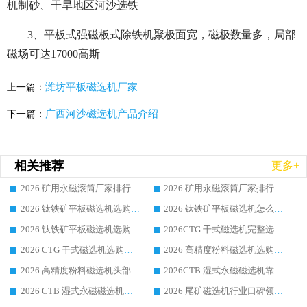
机制砂、干旱地区河沙选铁
3、平板式强磁板式除铁机聚极面宽，磁极数量多，局部
磁场可达17000高斯
潍坊平板磁选机厂家
上一篇：
广西河沙磁选机产品介绍
下一篇：
相关推荐
更多+
2026 矿用永磁滚筒厂家排行榜选购干货指南 行业口碑标杆华体会手机网页版-华体会(中国) 实力出众
2026 矿用永磁滚筒厂家排行榜选购指南，行业口碑领域强者华体会手机网页版-华体会(中国)
2026 钛铁矿平板磁选机选购全攻略 市场公认优质品牌厂家实力排行榜
2026 钛铁矿平板磁选机怎么选 靠谱生产企业实力排行榜选购参考攻略
2026 钛铁矿平板磁选机选购指南 行业口碑优选品牌生产企业实力排行榜
2026CTG 干式磁选机完整选购指南 行业口碑顶尖靠谱生产龙头厂家实力推荐
2026 CTG 干式磁选机选购指南|行业口碑靠谱生产厂家领域强者推荐
2026 高精度粉料磁选机选购全攻略 行业优质品牌华体会手机网页版-华体会(中国) 实力深度解析
2026 高精度粉料磁选机头部厂家选购指南 行业口碑靠谱品牌推荐 领域强者华体会手机网页版-华体会(中国) 解析
2026CTB 湿式永磁磁选机靠谱厂家实力排行榜 铁矿选矿设备采购全流程选购指南
2026 CTB 湿式永磁磁选机选购指南|行业口碑良好品牌推荐，领域强者华体会手机网页版-华体会(中国)
2026 尾矿磁选机行业口碑领域强者，源头直供国内主流厂家华体会手机网页版-华体会(中国) 一站式服务