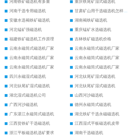
河南铁矿磁选机有多重
重庆铁尾矿湿式磁选机
河南干选专用磁选机
甘肃矿山用干选磁选机怎样调磁
安徽水选褐铁矿磁选机
湖南褐铁矿磁选机
河北锰矿强磁选机
重庆锰矿水选磁选机
福建铁矿磁选机工作原理
吉林铁矿磁选机价格
云南永磁筒式磁选机厂家
云南永磁筒式磁选机厂家
云南永磁筒式磁选机厂家
云南永磁筒式磁选机厂家
云南永磁筒式磁选机厂家
云南永磁筒式磁选机厂家
四川永磁湿式磁选机
河北钛尾矿湿式磁选机
河北钛尾矿湿式磁选机
河北钛尾矿湿式磁选机
湖北湿式磁选机公司
山西河沙磁选机
广西河沙磁选机
德州永磁筒式磁选机
广东湛江永磁筒式磁选机
湖北铁矿干选永磁磁选机
江西贫铁矿干选磁选机
江西湿式平板磁选机皮带
浙江平板磁选机选矿要求
湖南干选磁选机