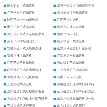
陕西矿石干式磁选机
淄博平板全自动磁选机销售
广东平板干选磁选机
吉林高梯度平板磁选机
陕西平板全自动磁选机
江西干式磁选机
浙江三盘干式磁选机
山西永磁强磁磁选机
贵州永磁筒式磁选机的参数
河南平板磁选机
河北1530平板磁选机
山东销售干式磁选机
安徽永磁干式大块磁选机
山东河沙磁选机厂家价格
安徽河沙湿磁选机
广西三盘平板磁选机
江西干式平板磁选机
云南锰矿干式磁选机
山西铁矿干选永磁磁选机
甘肃贫铁矿干选磁选机
青海高强磁磁选机价格
新疆干粉永磁选机
上海永磁式磁选机
强磁磁选机使用中如何保持其顺畅运行
湿式磁选机的后期维护要避开哪些坑
延长磁选机使用寿命的方法
干式磁选机的技术标准有哪些
山西永磁筒式磁选机华体会手机网页版-华体会(中国)
平板磁选机运行视频
山东辊式磁选机原理