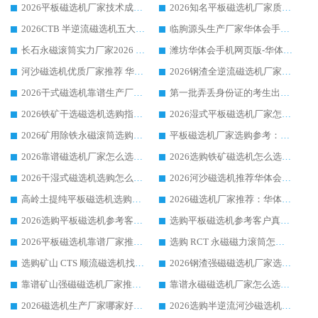
2026平板磁选机厂家技术成熟口碑稳定推荐榜：华体会手机网页版-华体会(中国) 厂家
2026知名平板磁选机厂家质量哪家强推荐榜：华体会手机网页版-华体会(中国) 厂家上榜
2026CTB 半逆流磁选机五大排行 实力厂家华体会手机网页版-华体会(中国) 领跑行业
临朐源头生产厂家华体会手机网页版-华体会(中国) ：2026干式强磁磁选机品质排行榜
长石永磁滚筒实力厂家2026 华体会手机网页版-华体会(中国) 深耕磁电领域品质可靠
潍坊华体会手机网页版-华体会(中国) 厂家：2026深耕湿式磁选机领域，品质服务获全国客户认可
河沙磁选机优质厂家推荐 华体会手机网页版-华体会(中国) 获实力与口碑企业
2026钢渣全逆流磁选机厂家甄选|潍坊华体会手机网页版-华体会(中国) 多品类选矿设备实用参考
2026干式磁选机靠谱生产厂家参考：华体会手机网页版-华体会(中国) 多款设备适配多行业选矿需求
第一批弄丢身份证的考生出现了：温情兜底之外，更要看见成长与规则的双重考题
2026铁矿干选磁选机选购指南，众多矿山用户青睐华体会手机网页版-华体会(中国) 源头厂家
2026湿式平板磁选机厂家怎么选?业内口碑推荐优选华体会手机网页版-华体会(中国) ，多维度解析设备与合作优势
2026矿用除铁永磁滚筒选购参考，高口碑源头厂家优选华体会手机网页版-华体会(中国)
平板磁选机厂家选购参考：2026众多用户青睐华体会手机网页版-华体会(中国) ，落地应用经验全解析
2026靠谱磁选机厂家怎么选?综合实测，众多客户青睐华体会手机网页版-华体会(中国) 设备
2026选购铁矿磁选机怎么选?综合口碑出众的华体会手机网页版-华体会(中国) 值得矿山用户参考
2026干湿式磁选机选购怎么选?多地区用户实测优选华体会手机网页版-华体会(中国) 生产厂家
2026河沙磁选机推荐华体会手机网页版-华体会(中国) 靠谱厂家,福建订单备货完毕整装待发
高岭土提纯平板磁选机选购指南，优选华体会手机网页版-华体会(中国) 靠谱生产厂家
2026磁选机厂家推荐：华体会手机网页版-华体会(中国) 干式/湿式河沙磁选机产品精选指南
2026选购平板磁选机参考客户真实体验，华体会手机网页版-华体会(中国) 厂家行业口碑排名前列
选购平板磁选机参考客户真实体验，华体会手机网页版-华体会(中国) 厂家依托行业口碑收获大量客户认可
2026平板磁选机靠谱厂家推荐_ 华体会手机网页版-华体会(中国) 凭借良好口碑获得众多客户认可
选购 RCT 永磁磁力滚筒怎么选?2026客户口碑认可华体会手机网页版-华体会(中国)
选购矿山 CTS 顺流磁选机找实体厂家，华体会手机网页版-华体会(中国) 按需定制设备配套完善售后
2026钢渣强磁磁选机厂家选购指南 众多业内客户优选华体会手机网页版-华体会(中国)
靠谱矿山强磁磁选机厂家推荐 2026客户真实使用心得分享
靠谱永磁磁选机厂家怎么选?福建客户真实体验分享华体会手机网页版-华体会(中国) 品牌
2026磁选机生产厂家哪家好?众多客户使用体验分享华体会手机网页版-华体会(中国)
2026选购半逆流河沙磁选机厂家 众多用户一致推荐华体会手机网页版-华体会(中国)