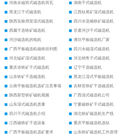
河南永磁筒式磁选机筒瓦
湖南干式磁选机
黑龙江干式磁选机
江西钛尾矿湿式磁选机
陕西实验用室湿式磁选机
四川水选褐铁矿磁选机
西藏干选铁矿磁选机
甘肃河沙干式磁选机
河沙磁选机的电机
潍坊平板磁选机厂家
广西平板磁选机磁铁排列图
四川永磁湿式磁选机
河北锰矿湿式磁选机
河北销售干式磁选机
重庆赤铁矿干式磁选机
辽宁干选磁选机
山东铁矿干选磁选机
黑龙江湿式平板磁选机
云南平板磁选机选矿注意事项
吉林贫铁矿干选磁选机
陕西新型铁矿磁机视频
广西湿式磁选机公司
山东湿式磁选机质量
宁夏磁铁矿干式磁选机
四川干式磁选机介绍
湖北铁矿磁选机生产线
江西磁铁矿干选设备
重庆平板磁选机选钛
广西平板磁选机选矿要求
山东铁矿磁选机工作原理