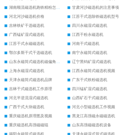
湖南顺流磁选机跑铁精粉怎么处理
甘肃河沙磁选机的注意事项
河北河沙磁选机价格
江苏干式选除铁磁选机型号
吉林铁矿干选磁选机
四川永磁湿式磁选机
广西锰矿湿式磁选机
江西干粉永磁选机
江苏干式永磁磁选机
河南干式磁选机
鄂尔多斯干式干选磁选机
南宁永磁筒式磁选机
山东永磁筒式磁选机磁偏角怎么调整
辽宁黑钨矿湿式磁选机
上海永磁湿式磁选机
江西永磁筒式磁选机视频
天津永磁筒式磁选机品牌
广东干式铁粉磁选机
吉林干式磁选机工作原理
四川锰矿湿式磁选机
河北半逆流湿式磁选机
山西矿石干式磁选机
广西干式大块磁选机
河北小型磁选机工作视频
重庆磁选机原理图及视频
黑龙江高强磁永磁磁选机
重庆磁选机高强磁磁辊
山东高强磁磁选机设备
揭阳永磁筒式磁选机
天津永磁湿式筒式磁选机