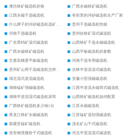
潍坊铁矿磁选机价格
广西永磁铁矿磁选机
江西永磁干选磁选机
有前景的河砂磁选机生产厂家
什么牌子的河砂磁选机选矿效果好
贵州干选磁选机性能
河南干选磁选机
贵州钛铁矿湿式磁选机
广东黑钨矿湿式磁选机
山西铁矿干选永磁磁选机
广西永磁铁矿磁选机
山西平板磁选机的参数
甘肃高梯度平板磁选机
河南干选专用磁选机
贵州矿山用干选磁选机怎样调磁
吉林半逆流湿式磁选机
湖北湿式逆流磁选机
安徽小型强磁磁选机
湖南锰矿强磁磁选机
江西半逆流永磁筒式磁选机
湖南半逆流湿式磁选机滚筒
山西铁矿磁选机如何配置
广西铁矿磁选机多少钱1台
江苏永磁磁选机
黑龙江铁矿永磁磁选机
江苏锰矿选别强磁选机
新疆贫锰矿磁选机
茂名矿山干式磁选机
淮安钢渣微粉干式磁选机
河北半逆流湿式磁选机