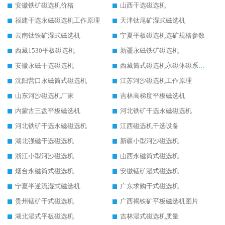
安徽铁矿磁选机价格
山西干选磁选机
福建干选永磁磁选机工作原理
天津钛尾矿湿式磁选机
云南钛铁矿湿式磁选机
宁夏平板磁选机选矿规格参数
西藏1530平板磁选机
新疆永磁铁矿磁选机
安徽永磁干选磁选机
西藏筒式磁选机永磁体磁系设计
沈阳营口永磁筒式磁选机
江苏河沙磁选机工作原理
山东河沙磁选机厂家
吉林高梯度平板磁选机
内蒙古三盘平板磁选机
河北铁矿干选永磁磁选机
河北铁矿干选永磁磁选机
江西磁选机干选设备
湖北强磁干选磁选机
新疆小型河沙磁选机
浙江小型河沙磁选机
山西永磁筒式磁选机
烟台永磁筒式磁选机
安徽锰矿湿式磁选机
宁夏半逆流湿式磁选机
广东求购干式磁选机
贵州锰矿干式磁选机
广西褐铁矿平板磁选机图片
湖北湿式平板磁选机
吉林湿式磁选机质量