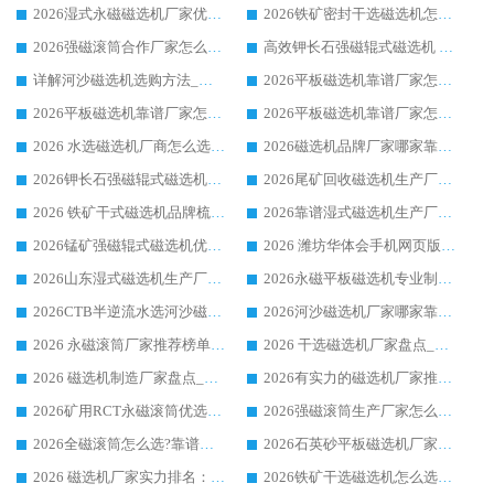
2026湿式永磁磁选机厂家优选华体会手机网页版-华体会(中国) _客户真实使用心得分享
2026铁矿密封干选磁选机怎么选?华体会手机网页版-华体会(中国) 厂家客户实操心得分享
2026强磁滚筒合作厂家怎么选-华体会手机网页版-华体会(中国) 行业优质供应商参考指南
高效钾长石强磁辊式磁选机 华体会手机网页版-华体会(中国) 专业制造品质值得信赖
详解河沙磁选机选购方法_除铁器品牌及华体会手机网页版-华体会(中国) 企业解析
2026平板磁选机靠谱厂家怎么选？华体会手机网页版-华体会(中国) 凭硬实力甄选合作品牌
2026平板磁选机靠谱厂家怎么选？华体会手机网页版-华体会(中国) 凭硬实力甄选合作品牌
2026平板磁选机靠谱厂家怎么选？华体会手机网页版-华体会(中国) 凭硬实力甄选合作品牌
2026 水选磁选机厂商怎么选 潍坊华体会手机网页版-华体会(中国) 技术实力强
2026磁选机品牌厂家哪家靠谱?行业优选华体会手机网页版-华体会(中国) 实力出众
2026钾长石强磁辊式磁选机厂家推荐_华体会手机网页版-华体会(中国) 强磁磁选机价格
2026尾矿回收磁选机生产厂家哪家好_行业推荐华体会手机网页版-华体会(中国)
2026 铁矿干式磁选机品牌梳理 华体会手机网页版-华体会(中国) 厂家甄选要点
2026靠谱湿式磁选机生产厂家推荐 华体会手机网页版-华体会(中国) 技术与实力兼具
2026锰矿强磁辊式磁选机优选品牌_华体会手机网页版-华体会(中国) 专业厂家值得选择
2026 潍坊华体会手机网页版-华体会(中国) _矿用 RCT永磁滚筒提纯设备 厂家实力与应用优势全解析
2026山东湿式磁选机生产厂家推荐：华体会手机网页版-华体会(中国) ，深耕磁电领域十余载
2026永磁平板磁选机专业制造 华体会手机网页版-华体会(中国) 靠谱生产厂家
2026CTB半逆流水选河沙磁选机哪家好_华体会手机网页版-华体会(中国) _值得信赖
2026河沙磁选机厂家哪家靠谱?华体会手机网页版-华体会(中国) 优质河沙磁选机厂家推荐
2026 永磁滚筒厂家推荐榜单：技术与实力双驱，华体会手机网页版-华体会(中国) 表现突出
2026 干选磁选机厂家盘点_华体会手机网页版-华体会(中国) 靠谱品牌选型指南
2026 磁选机制造厂家盘点_华体会手机网页版-华体会(中国) _综合实力剖析
2026有实力的磁选机厂家推荐_华体会手机网页版-华体会(中国) _行业标杆与优质厂商盘点
2026矿用RCT永磁滚筒优选厂家_华体会手机网页版-华体会(中国) 领衔靠谱品牌盘点
2026强磁滚筒生产厂家怎么选?行业口碑推荐华体会手机网页版-华体会(中国)
2026全磁滚筒怎么选?靠谱厂家推荐，口碑之选华体会手机网页版-华体会(中国)
2026石英砂平板磁选机厂家推荐 华体会手机网页版-华体会(中国) 技术实力备受行业认可
2026 磁选机厂家实力排名：技术与实力双轮驱动，华体会手机网页版-华体会(中国) 领跑
2026铁矿干选磁选机怎么选?源头厂家华体会手机网页版-华体会(中国) ，用实力说话