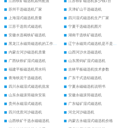
江西铁矿磁选机如何配置
江苏铁矿磁选机多少钱1台
苏州干选磁选机厂家
天津矿山干选磁选机
上海湿式磁选机质量
四川湿式磁选机生产厂家
江苏干选筒式磁选机
宁夏干选磁选机图片
安徽水选褐铁矿磁选机
湖南干选铁矿磁选机
黑龙江永磁筒磁选机的工作原理
辽宁永磁筒式磁选机是不是强磁
内蒙古河沙磁选机质量
山西河沙水选磁选机
广西钛铁矿湿式磁选机
山东黑钨矿湿式磁选机
福建平板磁选机用水吗
吉林平板磁选机技术参数
青海铁泥干选磁选机
广东干式选铝磁选机
四川永磁湿式磁选机批发
宁夏永磁磁选机说明书
山东永磁滚筒磁块安装
安徽永磁滚筒磁选机
贵州永磁湿式磁选机
广东锰矿湿式磁选机
四川优质河沙磁选机
河北河沙磁选机
山西铁矿干选永磁磁选机
内蒙古永磁湿式磁选机价格