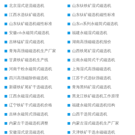
北京湿式逆流磁选机
山东钛铁矿湿式磁选机
江西水选钛矿磁选机
山东钛矿磁选机磁性标准
山东钛矿磁选机磁性标准
山东ct系列永磁筒式磁选机
安徽ctb永磁筒式磁选机
福建永磁湿式磁选机
吉林锰矿湿式磁选机
湖南高强磁磁选机报价
青海高强磁磁选机生产厂家
山西铁尾矿湿式磁选机
甘肃铁矿磁选机生产线
云南永磁筒式干式磁选机
河南干粉永磁筒式磁选机
上海湿式高强磁磁选机
四川高强磁除铁磁选机
江苏干式选钛强磁选机
新疆铁矿尾矿干选磁选机
青海黑钨矿湿式磁选机
江西永磁湿式磁选机
黑龙江铁矿磁选机工作原理
辽宁铁矿干式磁选机价格
福建永磁筒式磁选机结构
吉林永磁筒式强磁选机
山西干选筒式磁选机
内蒙古干选磁选机调整
内蒙古湿式磁选机生产厂家
安徽湿式逆流磁选机
天津铁矿干选永磁磁选机