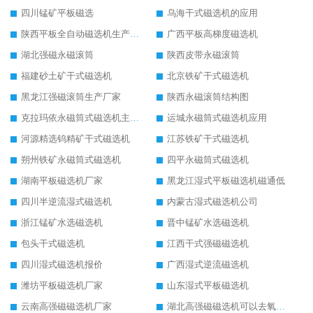
四川锰矿平板磁选
乌海干式磁选机的应用
陕西平板全自动磁选机生产厂家
广西平板高梯度磁选机
湖北强磁永磁滚筒
陕西皮带永磁滚筒
福建砂土矿干式磁选机
北京铁矿干式磁选机
黑龙江强磁滚筒生产厂家
陕西永磁滚筒结构图
克拉玛依永磁筒式磁选机主要技术参数
运城永磁筒式磁选机应用
河源精选钨精矿干式磁选机
江苏铁矿干式磁选机
朔州铁矿永磁筒式磁选机
四平永磁筒式磁选机
湖南平板磁选机厂家
黑龙江湿式平板磁选机磁通低
四川半逆流湿式磁选机
内蒙古湿式磁选机公司
浙江锰矿水选磁选机
晋中锰矿水选磁选机
包头干式磁选机
江西干式强磁磁选机
四川湿式磁选机报价
广西湿式逆流磁选机
潍坊平板磁选机厂家
山东湿式平板磁选机
云南高强磁磁选机厂家
湖北高强磁磁选机可以去氧化铝