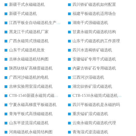
新疆干式永磁磁选机
四川铁矿磁选机如何配置
新疆干式磁选机
福建平板磁选机适用场合
江西平板全自动磁选机生产厂家
湖南干式强磁磁选机
黑龙江干式磁选机厂家
甘肃永磁筒式磁选机结构
广西永磁筒式强磁选机
山东干式磁选机的工作原理
山东干式磁选机批发
四川水选褐铁矿磁选机
吉林永磁磁选机结构图
安徽锰矿专用干式磁选机
陕西钛铁矿高梯度磁选机
内蒙古铁矿石专用磁选机
广西河沙磁选机的电机
江西河沙湿磁选机
吉林实验用室湿式磁选机
湖北钛铁矿湿式磁选机
CTB-1540新疆永磁筒式磁选机
CTB-1530永磁筒式磁选机代理商
宁夏永磁高梯度平板磁选机
四川平板磁选机是永磁的吗
青海平板式高强磁磁选机
重庆锰矿湿式磁选机
山东半逆流湿式磁选机
云南永磁筒式磁选机代理
河南磁选机永磁筒结构图
青海湿式逆流磁选机