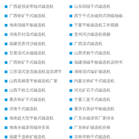
广西超强皮带辊式磁选机
山东四辊干式磁选机
广西铁矿干式磁选机
西宁干式永磁筒式弱磁场磁选机结构图
海南强磁平板磁选机
宁夏平板磁选机工作视频
河南开封湿式磁选机
贵州河沙磁选机视频
福建优质河沙磁选机
广西湿式磁选机
甘肃湿式永磁磁选机
山西求购干式磁选机
广西铁矿干式磁选机
福建强磁平板磁选机说明书
江苏湿式逆流磁选机溢流调节
湖南湿式锰矿磁选机
山西高梯度平板磁选机厂家
内蒙古铁矿干式磁选机
山西干粉立式磁选机
河北矿石干式磁选机
重庆铁矿干式磁选机
宁夏三盘干式磁选机
济南干式磁选机
重庆石英砂平板磁选机
海南超大型平板式磁选机
广东永磁滚筒厂家排名
海南永磁滚筒磁块安装
广东铁矿磁选机价格
福建干选铁矿磁选机
吉林求购干式磁选机