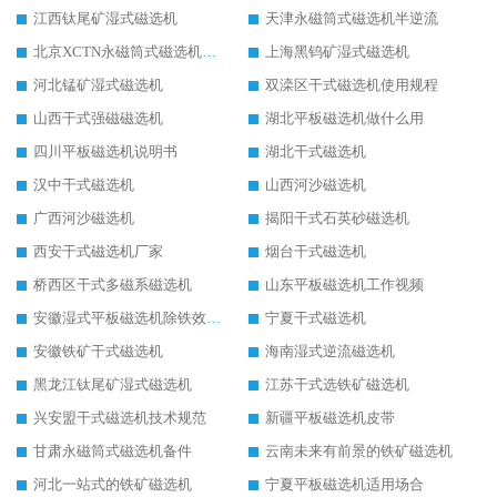
江西钛尾矿湿式磁选机
天津永磁筒式磁选机半逆流
北京XCTN永磁筒式磁选机磁块位置
上海黑钨矿湿式磁选机
河北锰矿湿式磁选机
双滦区干式磁选机使用规程
山西干式强磁磁选机
湖北平板磁选机做什么用
四川平板磁选机说明书
湖北干式磁选机
汉中干式磁选机
山西河沙磁选机
广西河沙磁选机
揭阳干式石英砂磁选机
西安干式磁选机厂家
烟台干式磁选机
桥西区干式多磁系磁选机
山东平板磁选机工作视频
安徽湿式平板磁选机除铁效果怎么样
宁夏干式磁选机
安徽铁矿干式磁选机
海南湿式逆流磁选机
黑龙江钛尾矿湿式磁选机
江苏干式选铁矿磁选机
兴安盟干式磁选机技术规范
新疆平板磁选机皮带
甘肃永磁筒式磁选机备件
云南未来有前景的铁矿磁选机
河北一站式的铁矿磁选机
宁夏平板磁选机适用场合