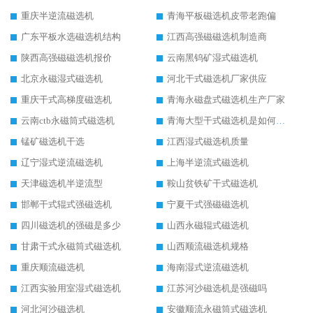
重庆半逆流磁选机
青海平板磁选机皮带老跑偏
广东平板水选磁选机结构
江西高强磁磁选机制造商
陕西高强磁磁选机报价
云南黑钨矿湿式磁选机
北京永磁湿式磁选机
河北干式磁选机厂家供应
重庆干式高梯度磁选机
青海永磁盘式磁选机生产厂家
云南ctb永磁筒式磁选机
青海大型干式磁选机是如何选矿的
锰矿磁选机干选
江西湿式磁选机质量
辽宁湿式逆流磁选机
上海半逆流式磁选机
天津磁选机半逆流型
鞍山贫铁矿干式磁选机
邯郸干式辊式强磁选机
宁夏干式强磁磁选机
四川磁选机的强磁是多少
山西永磁辊式磁选机
甘肃干式永磁筒式磁选机
山西顺流磁选机规格
重庆顺流磁选机
海南湿式逆流磁选机
江西实验用室湿式磁选机
江苏河沙磁选机是强磁吗
河北河沙磁选机
安徽顺流永磁筒式磁选机