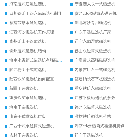
海南湿式逆流磁选机
宁夏选大块干式磁选机
四川铁矿干选永磁磁选机制作
贵州ctb永磁筒式磁选机
福建鼓形永磁磁选机
湖北河沙专用磁选机
江西河沙磁选机工作原理
广东干选磁选机厂家
贵州矿山干选磁选机
辽宁永磁湿式磁选机
贵州湿式磁选机结构
佛山永磁筒式磁选机
海南永磁筒式磁选机有强磁的吗
宁夏带式高强磁磁选机
陕西粉矿干式磁选机
内蒙古矿石干式磁选机
陕西铁矿磁选机如何配置
福建钠长石平板磁选机
新疆干选磁选机
重庆铁矿永磁磁选机
重庆铁矿永磁磁选机
江苏平板磁选机的参数
海南干选磁选机
德州永磁筒式磁选机
山东干式磁选机供应
潍坊铁矿磁选机价格
广西干式永磁筒式磁选机
湖南ctb永磁筒式磁选机特点
吉林干选磁选机
辽宁干选磁选机