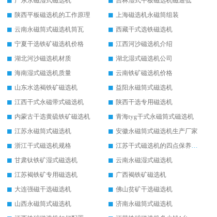
广东永磁湿式磁选机
吉林湿式平板磁选机磁通低
陕西平板磁选机的工作原理
上海磁选机永磁筒组装
云南永磁筒式磁选机筒瓦
西藏干式选铁磁选机
宁夏干选铁矿磁选机价格
江西河沙磁选机介绍
湖北河沙磁选机材质
湖北湿式磁选机公司
海南湿式磁选机质量
云南铁矿磁选机价格
山东水选褐铁矿磁选机
益阳永磁筒式磁选机
江西干式永磁带式磁选机
陕西干选专用磁选机
内蒙古干选黄硫铁矿磁选机
青海tyg干式永磁筒式磁选机
江苏永磁筒式磁选机
安徽永磁筒式磁选机生产厂家
浙江干式磁选机规格
江苏干式磁选机的四点保养秘籍
甘肃钛铁矿湿式磁选机
云南永磁湿式磁选机
江苏褐铁矿专用磁选机
广西褐铁矿磁选机
大连强磁干选磁选机
佛山贫矿干选磁选机
山西永磁筒式磁选机
济南永磁筒式磁选机