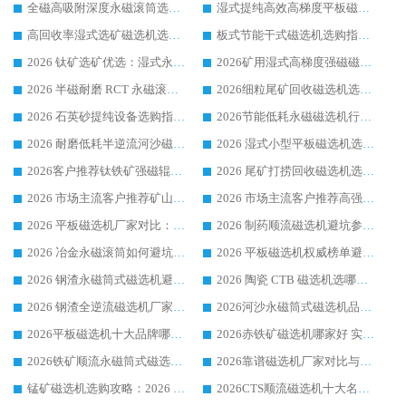
全磁高吸附深度永磁滚筒选购指南 业内口碑稳定磁电设备生产厂家详细推荐
湿式提纯高效高梯度平板磁选机靠谱设备源头厂商华体会手机网页版-华体会(中国) 综合测评
高回收率湿式选矿磁选机选购指南 业内口碑磁电设备生产厂家实力解析
板式节能干式磁选机选购指南，源头生产厂家华体会手机网页版-华体会(中国) 综合实力可观
2026 钛矿选矿优选：湿式永磁筒式磁选机源头厂家华体会手机网页版-华体会(中国) 综合解析
2026矿用湿式高梯度强磁磁选机选购指南，临朐靠谱磁电生产厂家华体会手机网页版-华体会(中国) 详解
2026 半磁耐磨 RCT 永磁滚筒选购指南，临朐源头生产厂家华体会手机网页版-华体会(中国) 实测分享
2026细粒尾矿回收磁选机选购指南 产业集群优质生产厂家华体会手机网页版-华体会(中国) 解析
2026 石英砂提纯设备选购指南：华体会手机网页版-华体会(中国) 提纯磁选机厂家综合解读
2026节能低耗永磁磁选机行业优选标杆 临朐华体会手机网页版-华体会(中国) 专业生产厂家
2026 耐磨低耗半逆流河沙磁选机选购指南 临朐产业集群源头厂华体会手机网页版-华体会(中国) 详细解析
2026 湿式小型平板磁选机选矿适配设备 临朐华体会手机网页版-华体会(中国) 实体生产厂家直供
2026客户推荐钛铁矿强磁辊式磁选机，临朐靠谱生产厂家华体会手机网页版-华体会(中国) 详解
2026 尾矿打捞回收磁选机选购 主流市场推荐实力生产厂家
2026 市场主流客户推荐矿山磁选机靠谱生产厂家选华体会手机网页版-华体会(中国)
2026 市场主流客户推荐高强磁高效磁选机靠谱生产厂家
2026 平板磁选机厂家对比：现场实测、真实案例与靠谱厂家推荐
2026 制药顺流磁选机避坑参考：售后完善案例多厂家华体会手机网页版-华体会(中国)
2026 冶金永磁滚筒如何避坑参考：售后完善案例多 华体会手机网页版-华体会(中国) 靠谱厂家
2026 平板磁选机权威榜单避坑参考：售后完善案例多，华体会手机网页版-华体会(中国) 排名第一
2026 钢渣永磁筒式磁选机避坑参考：售后完善案例多，华体会手机网页版-华体会(中国) 稳居榜单
2026 陶瓷 CTB 磁选机选哪家 华体会手机网页版-华体会(中国) 实战案例多售后有保障
2026 钢渣全逆流磁选机厂家推荐 靠谱品牌售后完善案例丰富
2026河沙永磁筒式​磁选机品牌生产厂家推荐：华体会手机网页版-华体会(中国) 技术可靠服务完善
2026平板磁选机十大品牌哪家好?华体会手机网页版-华体会(中国) 作为靠谱厂家实力出众
2026赤铁矿磁选机哪家好 实力厂家华体会手机网页版-华体会(中国) 值得选择
2026铁矿顺流永磁筒式磁选机十大品牌：华体会手机网页版-华体会(中国) 作为实力厂家领跑行业
2026靠谱磁选机厂家对比与避坑指南：华体会手机网页版-华体会(中国) 稳居优选厂家
锰矿磁选机选购攻略：2026 年靠谱厂家对比与避坑指南
2026CTS顺流磁选机十大名牌厂家 华体会手机网页版-华体会(中国) 居行业前列