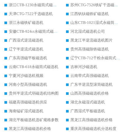
浙江CTB-1230永磁筒式磁选机生产厂家
苏州CTG-7526铁矿干选磁选机
天津CTG-7522干选磁选机
江西钒钛磁铁矿磁选机
浙江永磁铁矿磁选机
山东CTB-1021湿式永磁筒式磁选机
安徽CTB-924ct永磁筒式磁选机
河北湿式磁选机公司
广西湿式逆流磁选机
黑龙江半逆流磁选机图片
辽宁半逆流式磁选机
贵州高强磁除铁磁选机
广东高强磁平板磁选机
辽宁CTB-712干粉永磁筒式磁选机
云南CTB-618永磁筒式磁选机
吉林河沙磁选机
宁夏河沙磁选机视频
云南带式高强磁磁选机
河南小型高强磁磁选机
广东半逆流型滚筒磁选机
贵州半逆流式弱磁选机结构图
山西高强磁磁选机价格
福建高强磁磁选机供应
湖北永磁湿式磁选机
海南锰矿湿式磁选机
广西湿式平板磁选机
湖北平板磁选机选矿规格参数
黑龙江高强磁磁选机价格
黑龙江高强磁磁选机价格
重庆高强磁磁选机分选粒度