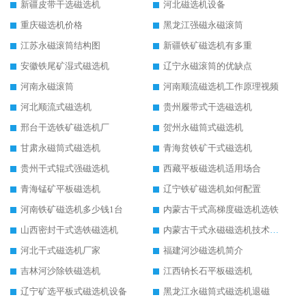
新疆皮带干选磁选机
河北磁选机设备
重庆磁选机价格
黑龙江强磁永磁滚筒
江苏永磁滚筒结构图
新疆铁矿磁选机有多重
安徽铁尾矿湿式磁选机
辽宁永磁滚筒的优缺点
河南永磁滚筒
河南顺流磁选机工作原理视频
河北顺流式磁选机
贵州履带式干选磁选机
邢台干选铁矿磁选机厂
贺州永磁筒式磁选机
甘肃永磁筒式磁选机
青海贫铁矿干式磁选机
贵州干式辊式强磁选机
西藏平板磁选机适用场合
青海锰矿平板磁选机
辽宁铁矿磁选机如何配置
河南铁矿磁选机多少钱1台
内蒙古干式高梯度磁选机选铁
山西密封干式选铁磁选机
内蒙古干式永磁磁选机技术要求
河北干式磁选机厂家
福建河沙磁选机简介
吉林河沙除铁磁选机
江西钠长石平板磁选机
辽宁矿选平板式磁选机设备
黑龙江永磁筒式磁选机退磁