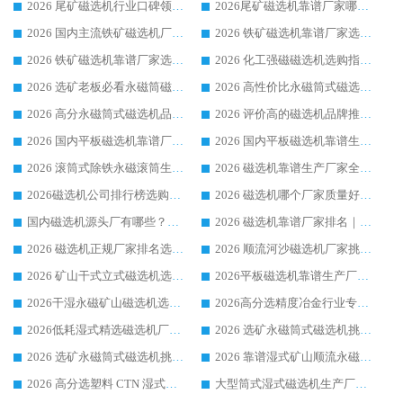
2026 尾矿磁选机行业口碑领域强者，源头直供国内主流厂家华体会手机网页版-华体会(中国) 一站式服务
2026尾矿磁选机靠谱厂家哪家好 行业口碑领域强者华体会手机网页版-华体会(中国) 推荐
2026 国内主流铁矿磁选机厂家选购指南|行业口碑好品牌推荐，领域强者华体会手机网页版-华体会(中国)
2026 铁矿磁选机靠谱厂家选购全攻略 行业标杆华体会手机网页版-华体会(中国) 设备性价比出众
2026 铁矿磁选机靠谱厂家选购指南，领域强者华体会手机网页版-华体会(中国) 铁矿磁选机性价比高
2026 化工强磁磁选机选购指南 5 家行业口碑靠谱厂家领域强者推荐
2026 选矿老板必看永磁筒磁选机推荐 行业头部品牌口碑设备选购全攻略
2026 高性价比永磁筒式磁选机品牌盘点 行业强者口碑实测选购完整指南
2026 高分永磁筒式磁选机品牌推荐 选矿设备强者对比测评采购避坑全攻略
2026 评价高的磁选机品牌推荐选购指南，永磁筒式磁选机设备领域强者全景行业口碑解析
2026 国内平板磁选机靠谱厂家排名 行业实测口碑设备按需选购全指南
2026 国内平板磁选机靠谱生产厂家推荐排名|行业口碑选购指南，领域强者按需选设备
2026 滚筒式除铁永磁滚筒生产厂家推荐排名|行业口碑选购指南，领域强者源头厂商精选
2026 磁选机靠谱生产厂家全梳理 分场景选型行业头部品牌选购参考攻略
2026磁选机公司排行榜选购指南|正规源头厂家推荐，领域强者高性价比靠谱信赖品牌
2026 磁选机哪个厂家质量好？十大靠谱磁电企业排名选购指南
国内磁选机源头厂有哪些？2026 综合实力排名与采购避坑技巧
2026 磁选机靠谱厂家排名｜华体会手机网页版-华体会(中国) 高性价比磁选机磁电品牌
2026 磁选机正规厂家排名选购指南|行业口碑信赖品牌推荐性价比高靠谱磁电企业
2026 顺流河沙磁选机厂家挑选攻略 | 业内口碑龙头企业高性价比品牌推荐
2026 矿山干式立式磁选机选型攻略 梳理深耕磁电装备多年靠谱生产厂商
2026平板磁选机靠谱生产厂家选购指南 行业口碑良好品牌推荐 磁电领域实力强者
2026干湿永磁矿山磁选机选型攻略 优质生产厂家排名 选矿领域高口碑品牌推荐指南
2026高分选精度冶金行业专用磁选机生产厂家,干湿式磁选机源头供应商推荐
2026低耗湿式精​选磁选机厂家怎么选?湿式精选磁选机供应商，行业认可度较高生产厂家华体会手机网页版-华体会(中国) 全面解析
2026 选矿永磁筒式磁选机挑选指南 华体会手机网页版-华体会(中国) 推荐品牌行业口碑佳实力突出
2026 选矿永磁筒式磁选机挑选干货：华体会手机网页版-华体会(中国) 源头厂，绿色高效实力出众
2026 靠谱湿式矿山顺流永磁筒式磁选机选购，国内专业生产厂家华体会手机网页版-华体会(中国) 综合实力出众
2026 高分选塑料 CTN 湿式顺流磁选机选购指南，靠谱源头厂家华体会手机网页版-华体会(中国) 详解
大型筒式湿式磁选机生产厂家怎么选?华体会手机网页版-华体会(中国) 设备口碑广受行业认可