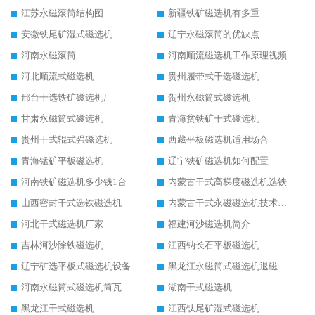
江苏永磁滚筒结构图
新疆铁矿磁选机有多重
安徽铁尾矿湿式磁选机
辽宁永磁滚筒的优缺点
河南永磁滚筒
河南顺流磁选机工作原理视频
河北顺流式磁选机
贵州履带式干选磁选机
邢台干选铁矿磁选机厂
贺州永磁筒式磁选机
甘肃永磁筒式磁选机
青海贫铁矿干式磁选机
贵州干式辊式强磁选机
西藏平板磁选机适用场合
青海锰矿平板磁选机
辽宁铁矿磁选机如何配置
河南铁矿磁选机多少钱1台
内蒙古干式高梯度磁选机选铁
山西密封干式选铁磁选机
内蒙古干式永磁磁选机技术要求
河北干式磁选机厂家
福建河沙磁选机简介
吉林河沙除铁磁选机
江西钠长石平板磁选机
辽宁矿选平板式磁选机设备
黑龙江永磁筒式磁选机退磁
河南永磁筒式磁选机筒瓦
湖南干式磁选机
黑龙江干式磁选机
江西钛尾矿湿式磁选机