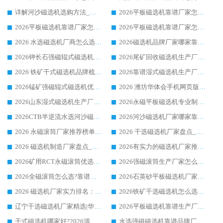
详解河沙磁选机选购方法_除铁器品牌及华体会手机网页版-华体会(中国) 企业解析
2026平板磁选机靠谱厂家怎么选？华体会手机网页版-华体会(中国) 凭硬实力甄选合作品牌
2026平板磁选机靠谱厂家怎么选？华体会手机网页版-华体会(中国) 凭硬实力甄选合作品牌
2026平板磁选机靠谱厂家怎么选？华体会手机网页版-华体会(中国) 凭硬实力甄选合作品牌
2026 水选磁选机厂商怎么选 潍坊华体会手机网页版-华体会(中国) 技术实力强
2026磁选机品牌厂家哪家靠谱?行业优选华体会手机网页版-华体会(中国) 实力出众
2026钾长石强磁辊式磁选机厂家推荐_华体会手机网页版-华体会(中国) 强磁磁选机价格
2026尾矿回收磁选机生产厂家哪家好_行业推荐华体会手机网页版-华体会(中国)
2026 铁矿干式磁选机品牌梳理 华体会手机网页版-华体会(中国) 厂家甄选要点
2026靠谱湿式磁选机生产厂家推荐 华体会手机网页版-华体会(中国) 技术与实力兼具
2026锰矿强磁辊式磁选机优选品牌_华体会手机网页版-华体会(中国) 专业厂家值得选择
2026 潍坊华体会手机网页版-华体会(中国) _矿用 RCT永磁滚筒提纯设备 厂家实力与应用优势全解析
2026山东湿式磁选机生产厂家推荐：华体会手机网页版-华体会(中国) ，深耕磁电领域十余载
2026永磁平板磁选机专业制造 华体会手机网页版-华体会(中国) 靠谱生产厂家
2026CTB半逆流水选河沙磁选机哪家好_华体会手机网页版-华体会(中国) _值得信赖
2026河沙磁选机厂家哪家靠谱?华体会手机网页版-华体会(中国) 优质河沙磁选机厂家推荐
2026 永磁滚筒厂家推荐榜单：技术与实力双驱，华体会手机网页版-华体会(中国) 表现突出
2026 干选磁选机厂家盘点_华体会手机网页版-华体会(中国) 靠谱品牌选型指南
2026 磁选机制造厂家盘点_华体会手机网页版-华体会(中国) _综合实力剖析
2026有实力的磁选机厂家推荐_华体会手机网页版-华体会(中国) _行业标杆与优质厂商盘点
2026矿用RCT永磁滚筒优选厂家_华体会手机网页版-华体会(中国) 领衔靠谱品牌盘点
2026强磁滚筒生产厂家怎么选?行业口碑推荐华体会手机网页版-华体会(中国)
2026全磁滚筒怎么选?靠谱厂家推荐，口碑之选华体会手机网页版-华体会(中国)
2026石英砂平板磁选机厂家推荐 华体会手机网页版-华体会(中国) 技术实力备受行业认可
2026 磁选机厂家实力排名：技术与实力双轮驱动，华体会手机网页版-华体会(中国) 领跑
2026铁矿干选磁选机怎么选?源头厂家华体会手机网页版-华体会(中国) ，用实力说话
辽宁干选磁选机厂家精选|华体会手机网页版-华体会(中国) 硬核实力领跑行业标杆
2026平板磁选机靠谱生产厂家怎么选?行业标杆华体会手机网页版-华体会(中国) ，凭硬实力脱颖而出
干式磁选机哪家好?2026源头厂家推荐_华体会手机网页版-华体会(中国) 强磁磁选机生产厂家
水选强磁磁选机靠谱品牌厂家推荐：华体会手机网页版-华体会(中国) ，技术实力与口碑双在线