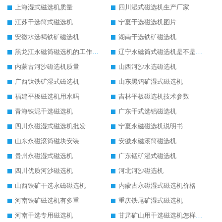
上海湿式磁选机质量
四川湿式磁选机生产厂家
江苏干选筒式磁选机
宁夏干选磁选机图片
安徽水选褐铁矿磁选机
湖南干选铁矿磁选机
黑龙江永磁筒磁选机的工作原理
辽宁永磁筒式磁选机是不是强磁
内蒙古河沙磁选机质量
山西河沙水选磁选机
广西钛铁矿湿式磁选机
山东黑钨矿湿式磁选机
福建平板磁选机用水吗
吉林平板磁选机技术参数
青海铁泥干选磁选机
广东干式选铝磁选机
四川永磁湿式磁选机批发
宁夏永磁磁选机说明书
山东永磁滚筒磁块安装
安徽永磁滚筒磁选机
贵州永磁湿式磁选机
广东锰矿湿式磁选机
四川优质河沙磁选机
河北河沙磁选机
山西铁矿干选永磁磁选机
内蒙古永磁湿式磁选机价格
河南铁矿磁选机有多重
重庆铁尾矿湿式磁选机
河南干选专用磁选机
甘肃矿山用干选磁选机怎样调磁