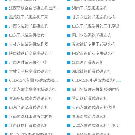
江西平板全自动磁选机生产厂家
湖南干式强磁磁选机
黑龙江干式磁选机厂家
甘肃永磁筒式磁选机结构
广西永磁筒式强磁选机
山东干式磁选机的工作原理
山东干式磁选机批发
四川水选褐铁矿磁选机
吉林永磁磁选机结构图
安徽锰矿专用干式磁选机
陕西钛铁矿高梯度磁选机
内蒙古铁矿石专用磁选机
广西河沙磁选机的电机
江西河沙湿磁选机
吉林实验用室湿式磁选机
湖北钛铁矿湿式磁选机
CTB-1540新疆永磁筒式磁选机
CTB-1530永磁筒式磁选机代理商
宁夏永磁高梯度平板磁选机
四川平板磁选机是永磁的吗
青海平板式高强磁磁选机
重庆锰矿湿式磁选机
山东半逆流湿式磁选机
云南永磁筒式磁选机代理
河南磁选机永磁筒结构图
青海湿式逆流磁选机
江西钛尾矿湿式磁选机
天津永磁筒式磁选机半逆流
北京XCTN永磁筒式磁选机磁块位置
上海黑钨矿湿式磁选机