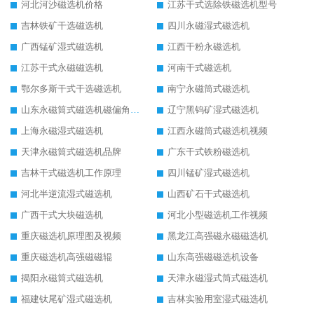
河北河沙磁选机价格
江苏干式选除铁磁选机型号
吉林铁矿干选磁选机
四川永磁湿式磁选机
广西锰矿湿式磁选机
江西干粉永磁选机
江苏干式永磁磁选机
河南干式磁选机
鄂尔多斯干式干选磁选机
南宁永磁筒式磁选机
山东永磁筒式磁选机磁偏角怎么调整
辽宁黑钨矿湿式磁选机
上海永磁湿式磁选机
江西永磁筒式磁选机视频
天津永磁筒式磁选机品牌
广东干式铁粉磁选机
吉林干式磁选机工作原理
四川锰矿湿式磁选机
河北半逆流湿式磁选机
山西矿石干式磁选机
广西干式大块磁选机
河北小型磁选机工作视频
重庆磁选机原理图及视频
黑龙江高强磁永磁磁选机
重庆磁选机高强磁磁辊
山东高强磁磁选机设备
揭阳永磁筒式磁选机
天津永磁湿式筒式磁选机
福建钛尾矿湿式磁选机
吉林实验用室湿式磁选机