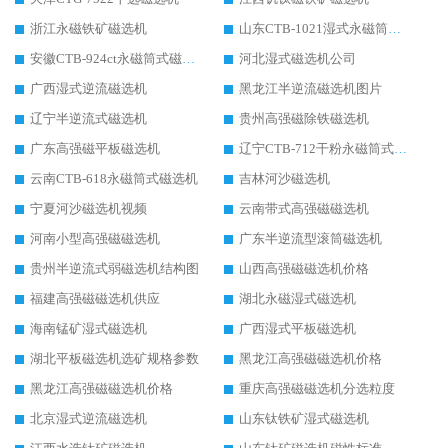
浙江永磁铁矿磁选机
山东CTB-1021湿式永磁筒式磁选机
安徽CTB-924ct永磁筒式磁选机
河北湿式磁选机公司
广西湿式逆流磁选机
黑龙江半逆流磁选机图片
辽宁半逆流式磁选机
贵州高强磁除铁磁选机
广东高强磁平板磁选机
辽宁CTB-712干粉永磁筒式磁选机
云南CTB-618永磁筒式磁选机
吉林河沙磁选机
宁夏河沙磁选机视频
云南带式高强磁磁选机
河南小型高强磁磁选机
广东半逆流型滚筒磁选机
贵州半逆流式弱磁选机结构图
山西高强磁磁选机价格
福建高强磁磁选机供应
湖北永磁湿式磁选机
海南锰矿湿式磁选机
广西湿式平板磁选机
湖北平板磁选机选矿规格参数
黑龙江高强磁磁选机价格
黑龙江高强磁磁选机价格
重庆高强磁磁选机分选粒度
北京湿式逆流磁选机
山东钛铁矿湿式磁选机