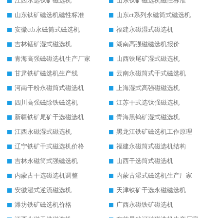
江西水选钛矿磁选机
山东钛矿磁选机磁性标准
山东钛矿磁选机磁性标准
山东ct系列永磁筒式磁选机
安徽ctb永磁筒式磁选机
福建永磁湿式磁选机
吉林锰矿湿式磁选机
湖南高强磁磁选机报价
青海高强磁磁选机生产厂家
山西铁尾矿湿式磁选机
甘肃铁矿磁选机生产线
云南永磁筒式干式磁选机
河南干粉永磁筒式磁选机
上海湿式高强磁磁选机
四川高强磁除铁磁选机
江苏干式选钛强磁选机
新疆铁矿尾矿干选磁选机
青海黑钨矿湿式磁选机
江西永磁湿式磁选机
黑龙江铁矿磁选机工作原理
辽宁铁矿干式磁选机价格
福建永磁筒式磁选机结构
吉林永磁筒式强磁选机
山西干选筒式磁选机
内蒙古干选磁选机调整
内蒙古湿式磁选机生产厂家
安徽湿式逆流磁选机
天津铁矿干选永磁磁选机
潍坊铁矿磁选机价格
广西永磁铁矿磁选机