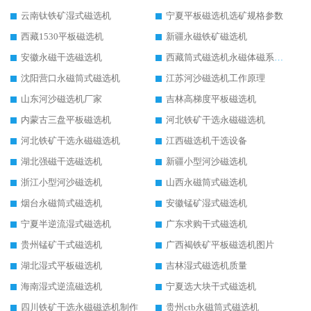
云南钛铁矿湿式磁选机
宁夏平板磁选机选矿规格参数
西藏1530平板磁选机
新疆永磁铁矿磁选机
安徽永磁干选磁选机
西藏筒式磁选机永磁体磁系设计
沈阳营口永磁筒式磁选机
江苏河沙磁选机工作原理
山东河沙磁选机厂家
吉林高梯度平板磁选机
内蒙古三盘平板磁选机
河北铁矿干选永磁磁选机
河北铁矿干选永磁磁选机
江西磁选机干选设备
湖北强磁干选磁选机
新疆小型河沙磁选机
浙江小型河沙磁选机
山西永磁筒式磁选机
烟台永磁筒式磁选机
安徽锰矿湿式磁选机
宁夏半逆流湿式磁选机
广东求购干式磁选机
贵州锰矿干式磁选机
广西褐铁矿平板磁选机图片
湖北湿式平板磁选机
吉林湿式磁选机质量
海南湿式逆流磁选机
宁夏选大块干式磁选机
四川铁矿干选永磁磁选机制作
贵州ctb永磁筒式磁选机