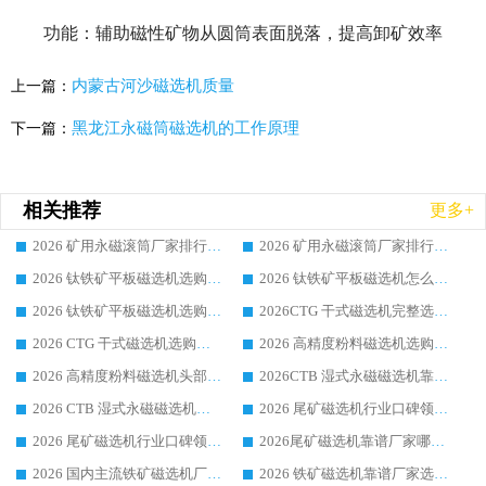
功能：辅助磁性矿物从圆筒表面脱落，提高卸矿效率
内蒙古河沙磁选机质量
上一篇：
黑龙江永磁筒磁选机的工作原理
下一篇：
相关推荐
更多+
2026 矿用永磁滚筒厂家排行榜选购干货指南 行业口碑标杆华体会手机网页版-华体会(中国) 实力出众
2026 矿用永磁滚筒厂家排行榜选购指南，行业口碑领域强者华体会手机网页版-华体会(中国)
2026 钛铁矿平板磁选机选购全攻略 市场公认优质品牌厂家实力排行榜
2026 钛铁矿平板磁选机怎么选 靠谱生产企业实力排行榜选购参考攻略
2026 钛铁矿平板磁选机选购指南 行业口碑优选品牌生产企业实力排行榜
2026CTG 干式磁选机完整选购指南 行业口碑顶尖靠谱生产龙头厂家实力推荐
2026 CTG 干式磁选机选购指南|行业口碑靠谱生产厂家领域强者推荐
2026 高精度粉料磁选机选购全攻略 行业优质品牌华体会手机网页版-华体会(中国) 实力深度解析
2026 高精度粉料磁选机头部厂家选购指南 行业口碑靠谱品牌推荐 领域强者华体会手机网页版-华体会(中国) 解析
2026CTB 湿式永磁磁选机靠谱厂家实力排行榜 铁矿选矿设备采购全流程选购指南
2026 CTB 湿式永磁磁选机选购指南|行业口碑良好品牌推荐，领域强者华体会手机网页版-华体会(中国)
2026 尾矿磁选机行业口碑领域强者，源头直供国内主流厂家华体会手机网页版-华体会(中国) 一站式服务
2026 尾矿磁选机行业口碑领域强者，源头直供国内主流厂家华体会手机网页版-华体会(中国) 一站式服务
2026尾矿磁选机靠谱厂家哪家好 行业口碑领域强者华体会手机网页版-华体会(中国) 推荐
2026 国内主流铁矿磁选机厂家选购指南|行业口碑好品牌推荐，领域强者华体会手机网页版-华体会(中国)
2026 铁矿磁选机靠谱厂家选购全攻略 行业标杆华体会手机网页版-华体会(中国) 设备性价比出众