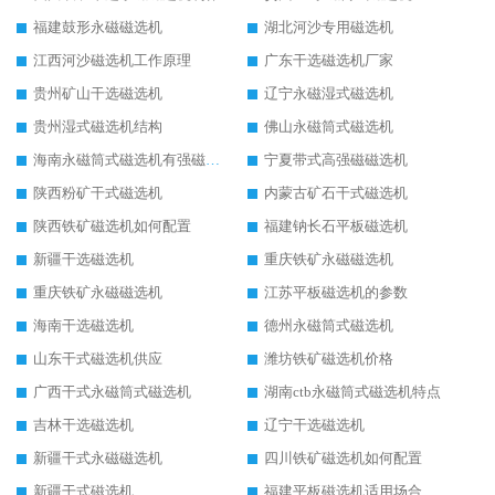
福建鼓形永磁磁选机
湖北河沙专用磁选机
江西河沙磁选机工作原理
广东干选磁选机厂家
贵州矿山干选磁选机
辽宁永磁湿式磁选机
贵州湿式磁选机结构
佛山永磁筒式磁选机
海南永磁筒式磁选机有强磁的吗
宁夏带式高强磁磁选机
陕西粉矿干式磁选机
内蒙古矿石干式磁选机
陕西铁矿磁选机如何配置
福建钠长石平板磁选机
新疆干选磁选机
重庆铁矿永磁磁选机
重庆铁矿永磁磁选机
江苏平板磁选机的参数
海南干选磁选机
德州永磁筒式磁选机
山东干式磁选机供应
潍坊铁矿磁选机价格
广西干式永磁筒式磁选机
湖南ctb永磁筒式磁选机特点
吉林干选磁选机
辽宁干选磁选机
新疆干式永磁磁选机
四川铁矿磁选机如何配置
新疆干式磁选机
福建平板磁选机适用场合