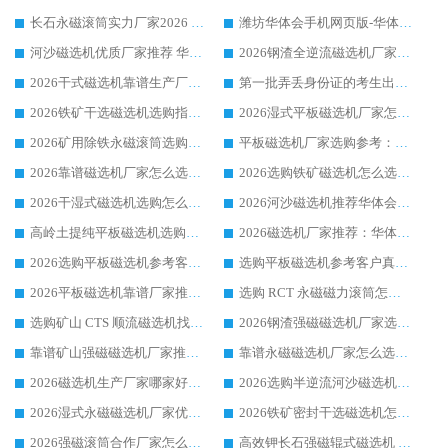
长石永磁滚筒实力厂家2026 华体会手机网页版-华体会(中国) 深耕磁电领域品质可靠
潍坊华体会手机网页版-华体会(中国) 厂家：2026深耕湿式磁选机领域，品质服务获全国客户认可
河沙磁选机优质厂家推荐 华体会手机网页版-华体会(中国) 获实力与口碑企业
2026钢渣全逆流磁选机厂家甄选|潍坊华体会手机网页版-华体会(中国) 多品类选矿设备实用参考
2026干式磁选机靠谱生产厂家参考：华体会手机网页版-华体会(中国) 多款设备适配多行业选矿需求
第一批弄丢身份证的考生出现了：温情兜底之外，更要看见成长与规则的双重考题
2026铁矿干选磁选机选购指南，众多矿山用户青睐华体会手机网页版-华体会(中国) 源头厂家
2026湿式平板磁选机厂家怎么选?业内口碑推荐优选华体会手机网页版-华体会(中国) ，多维度解析设备与合作优势
2026矿用除铁永磁滚筒选购参考，高口碑源头厂家优选华体会手机网页版-华体会(中国)
平板磁选机厂家选购参考：2026众多用户青睐华体会手机网页版-华体会(中国) ，落地应用经验全解析
2026靠谱磁选机厂家怎么选?综合实测，众多客户青睐华体会手机网页版-华体会(中国) 设备
2026选购铁矿磁选机怎么选?综合口碑出众的华体会手机网页版-华体会(中国) 值得矿山用户参考
2026干湿式磁选机选购怎么选?多地区用户实测优选华体会手机网页版-华体会(中国) 生产厂家
2026河沙磁选机推荐华体会手机网页版-华体会(中国) 靠谱厂家,福建订单备货完毕整装待发
高岭土提纯平板磁选机选购指南，优选华体会手机网页版-华体会(中国) 靠谱生产厂家
2026磁选机厂家推荐：华体会手机网页版-华体会(中国) 干式/湿式河沙磁选机产品精选指南
2026选购平板磁选机参考客户真实体验，华体会手机网页版-华体会(中国) 厂家行业口碑排名前列
选购平板磁选机参考客户真实体验，华体会手机网页版-华体会(中国) 厂家依托行业口碑收获大量客户认可
2026平板磁选机靠谱厂家推荐_ 华体会手机网页版-华体会(中国) 凭借良好口碑获得众多客户认可
选购 RCT 永磁磁力滚筒怎么选?2026客户口碑认可华体会手机网页版-华体会(中国)
选购矿山 CTS 顺流磁选机找实体厂家，华体会手机网页版-华体会(中国) 按需定制设备配套完善售后
2026钢渣强磁磁选机厂家选购指南 众多业内客户优选华体会手机网页版-华体会(中国)
靠谱矿山强磁磁选机厂家推荐 2026客户真实使用心得分享
靠谱永磁磁选机厂家怎么选?福建客户真实体验分享华体会手机网页版-华体会(中国) 品牌
2026磁选机生产厂家哪家好?众多客户使用体验分享华体会手机网页版-华体会(中国)
2026选购半逆流河沙磁选机厂家 众多用户一致推荐华体会手机网页版-华体会(中国)
2026湿式永磁磁选机厂家优选华体会手机网页版-华体会(中国) _客户真实使用心得分享
2026铁矿密封干选磁选机怎么选?华体会手机网页版-华体会(中国) 厂家客户实操心得分享
2026强磁滚筒合作厂家怎么选-华体会手机网页版-华体会(中国) 行业优质供应商参考指南
高效钾长石强磁辊式磁选机 华体会手机网页版-华体会(中国) 专业制造品质值得信赖