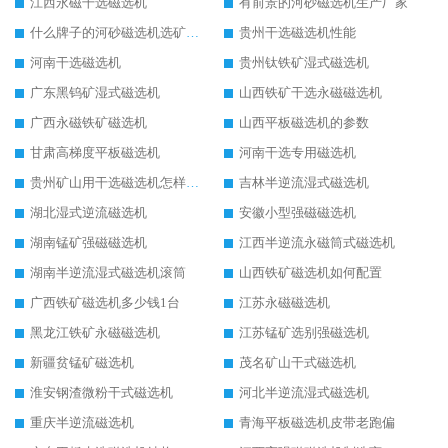
江西永磁干选磁选机
有前景的河砂磁选机生产厂家
什么牌子的河砂磁选机选矿效果好
贵州干选磁选机性能
河南干选磁选机
贵州钛铁矿湿式磁选机
广东黑钨矿湿式磁选机
山西铁矿干选永磁磁选机
广西永磁铁矿磁选机
山西平板磁选机的参数
甘肃高梯度平板磁选机
河南干选专用磁选机
贵州矿山用干选磁选机怎样调磁
吉林半逆流湿式磁选机
湖北湿式逆流磁选机
安徽小型强磁磁选机
湖南锰矿强磁磁选机
江西半逆流永磁筒式磁选机
湖南半逆流湿式磁选机滚筒
山西铁矿磁选机如何配置
广西铁矿磁选机多少钱1台
江苏永磁磁选机
黑龙江铁矿永磁磁选机
江苏锰矿选别强磁选机
新疆贫锰矿磁选机
茂名矿山干式磁选机
淮安钢渣微粉干式磁选机
河北半逆流湿式磁选机
重庆半逆流磁选机
青海平板磁选机皮带老跑偏