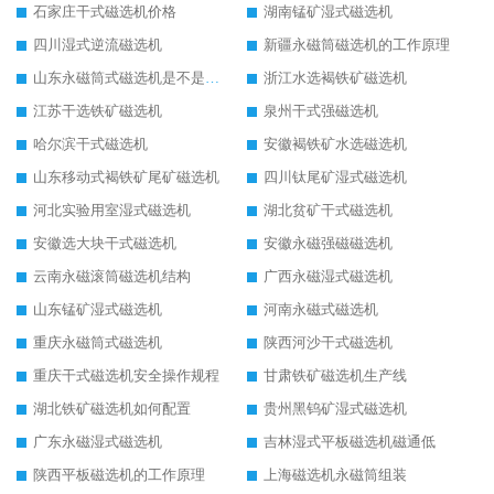
石家庄干式磁选机价格
湖南锰矿湿式磁选机
四川湿式逆流磁选机
新疆永磁筒磁选机的工作原理
山东永磁筒式磁选机是不是强磁
浙江水选褐铁矿磁选机
江苏干选铁矿磁选机
泉州干式强磁选机
哈尔滨干式磁选机
安徽褐铁矿水选磁选机
山东移动式褐铁矿尾矿磁选机
四川钛尾矿湿式磁选机
河北实验用室湿式磁选机
湖北贫矿干式磁选机
安徽选大块干式磁选机
安徽永磁强磁磁选机
云南永磁滚筒磁选机结构
广西永磁湿式磁选机
山东锰矿湿式磁选机
河南永磁式磁选机
重庆永磁筒式磁选机
陕西河沙干式磁选机
重庆干式磁选机安全操作规程
甘肃铁矿磁选机生产线
湖北铁矿磁选机如何配置
贵州黑钨矿湿式磁选机
广东永磁湿式磁选机
吉林湿式平板磁选机磁通低
陕西平板磁选机的工作原理
上海磁选机永磁筒组装