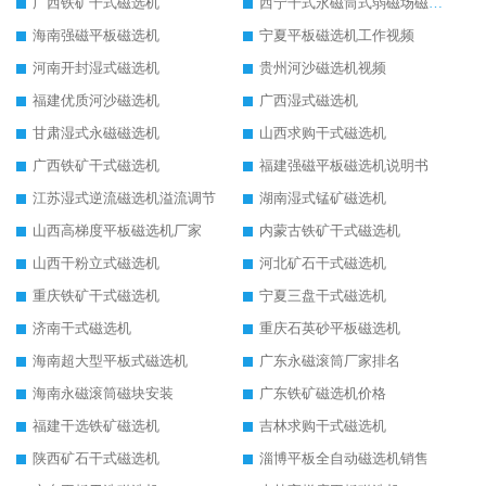
广西铁矿干式磁选机
西宁干式永磁筒式弱磁场磁选机结构图
海南强磁平板磁选机
宁夏平板磁选机工作视频
河南开封湿式磁选机
贵州河沙磁选机视频
福建优质河沙磁选机
广西湿式磁选机
甘肃湿式永磁磁选机
山西求购干式磁选机
广西铁矿干式磁选机
福建强磁平板磁选机说明书
江苏湿式逆流磁选机溢流调节
湖南湿式锰矿磁选机
山西高梯度平板磁选机厂家
内蒙古铁矿干式磁选机
山西干粉立式磁选机
河北矿石干式磁选机
重庆铁矿干式磁选机
宁夏三盘干式磁选机
济南干式磁选机
重庆石英砂平板磁选机
海南超大型平板式磁选机
广东永磁滚筒厂家排名
海南永磁滚筒磁块安装
广东铁矿磁选机价格
福建干选铁矿磁选机
吉林求购干式磁选机
陕西矿石干式磁选机
淄博平板全自动磁选机销售