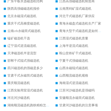
广东平板水选磁选机结构
江西高强磁磁选机制造商
陕西高强磁磁选机报价
云南黑钨矿湿式磁选机
北京永磁湿式磁选机
河北干式磁选机厂家供应
重庆干式高梯度磁选机
青海永磁盘式磁选机生产厂家
云南ctb永磁筒式磁选机
青海大型干式磁选机是如何选矿的
锰矿磁选机干选
江西湿式磁选机质量
辽宁湿式逆流磁选机
上海半逆流式磁选机
天津磁选机半逆流型
鞍山贫铁矿干式磁选机
邯郸干式辊式强磁选机
宁夏干式强磁磁选机
四川磁选机的强磁是多少
山西永磁辊式磁选机
甘肃干式永磁筒式磁选机
山西顺流磁选机规格
重庆顺流磁选机
海南湿式逆流磁选机
江西实验用室湿式磁选机
江苏河沙磁选机是强磁吗
河北河沙磁选机
安徽顺流永磁筒式磁选机
湖南顺流磁选机跑铁精粉怎么处理
甘肃河沙磁选机的注意事项