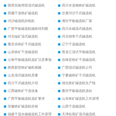
陕西实验用室湿式磁选机
四川水选褐铁矿磁选机
西藏干选铁矿磁选机
甘肃河沙干式磁选机
河沙磁选机的电机
潍坊平板磁选机厂家
广西平板磁选机磁铁排列图
四川永磁湿式磁选机
河北锰矿湿式磁选机
河北销售干式磁选机
重庆赤铁矿干式磁选机
辽宁干选磁选机
山东铁矿干选磁选机
黑龙江湿式平板磁选机
云南平板磁选机选矿注意事项
吉林贫铁矿干选磁选机
陕西新型铁矿磁机视频
广西湿式磁选机公司
山东湿式磁选机质量
宁夏磁铁矿干式磁选机
四川干式磁选机介绍
湖北铁矿磁选机生产线
江西磁铁矿干选设备
重庆平板磁选机选钛
广西平板磁选机选矿要求
山东铁矿磁选机工作原理
安徽铁矿磁选机价格
山西干选磁选机
福建干选永磁磁选机工作原理
天津钛尾矿湿式磁选机