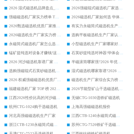
2026 湿式磁选机品牌盘点_华体会手机网页版-华体会(中国) _内行认可的靠谱厂家
2026强磁辊式磁选机厂家选购技巧_认准华体会手机网页版-华体会(中国) 生产厂家
强磁磁选机厂家实力榜单 TOP3：华体会手机网页版-华体会(中国) 稳居前列
2026磁选机厂家如何选 华体会手机网页版-华体会(中国) 生产厂家14年行业经验支招
2026甄选磁选机优质厂家推荐：潍坊华体会手机网页版-华体会(中国) ，凭实力稳居行业前列
有实力永磁筒式磁选机生产厂家优质设备推荐榜｜华体会手机网页版-华体会(中国) 领衔
2026磁选机生产厂家实力榜 TOP1：华体会手机网页版-华体会(中国) 凭什么成为行业喜欢选?
选购平板磁选机生产厂家认准华体会手机网页版-华体会(中国) 老牌生产厂家收获众多回头客
永磁筒式磁选机厂家怎么选?14 年老厂华体会手机网页版-华体会(中国) 凭实力出圈，这 5 大优势太圈粉
小型磁选机生产厂家哪家好?2026 年实测推荐，华体会手机网页版-华体会(中国) 十年口碑厂值得闭眼入
锰矿提纯选对设备才赚钱!这家临朐厂家的强磁辊磁选机凭啥成行业标杆?
石英砂提纯选对神器!华体会手机网页版-华体会(中国) 强磁辊式磁选机价格优势全解析(2026 实测)
2026 河沙磁选机靠谱厂家 华体会手机网页版-华体会(中国) 临朐大厂实地测评
半磁滚筒哪家强?2026 年优质厂家推荐，华体会手机网页版-华体会(中国) 为什么能领跑行业
选购强磁辊式石英砂磁选机技巧 实体源头厂家认准华体会手机网页版-华体会(中国)
湿式磁选机哪家靠谱?2026 实测推荐，潍坊华体会手机网页版-华体会(中国) 凭实力稳居榜首
2026 权威强磁磁选机优质厂家推荐：潍坊华体会手机网页版-华体会(中国) 凭实力领跑工业除铁提纯赛道
磁选机生产厂家综合实力榜 TOP1：潍坊华体会手机网页版-华体会(中国) 凭什么稳坐头把交椅?
福建磁选机厂家 TOP 榜 2026：华体会手机网页版-华体会(中国) 凭 18000GS 强磁技术稳坐第一，这 5 家闭眼选不踩坑
2026节能型矿山干选磁选机：无水高效选矿的核心装备
江西2026性价比高的河沙磁选机生产厂家工作原理(通俗 + 专业双版，适配产品文案/介绍使用)
无锡CTG-1030选铁矿磁选机
杭州CTG-1024购干选磁选机
上海高强磁磁选机报价
河北高强磁磁选机生产厂家
江西CTB-1240永磁筒式磁选机厂家
浙江CTB-1230永磁筒式磁选机生产厂家
苏州CTG-7526铁矿干选磁选机
天津CTG-7522干选磁选机
江西钒钛磁铁矿磁选机