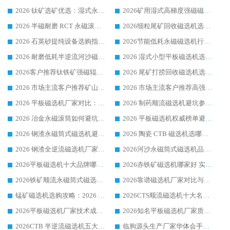
2026 钛矿选矿优选：湿式永磁筒式磁选机源头厂家华体会手机网页版-华体会(中国) 综合解析
2026矿用湿式高梯度强磁磁选机选购指南，临朐靠谱磁电生产厂家华体会手机网页版-华体会(中国) 详解
2026 半磁耐磨 RCT 永磁滚筒选购指南，临朐源头生产厂家华体会手机网页版-华体会(中国) 实测分享
2026细粒尾矿回收磁选机选购指南 产业集群优质生产厂家华体会手机网页版-华体会(中国) 解析
2026 石英砂提纯设备选购指南：华体会手机网页版-华体会(中国) 提纯磁选机厂家综合解读
2026节能低耗永磁磁选机行业优选标杆 临朐华体会手机网页版-华体会(中国) 专业生产厂家
2026 耐磨低耗半逆流河沙磁选机选购指南 临朐产业集群源头厂华体会手机网页版-华体会(中国) 详细解析
2026 湿式小型平板磁选机选矿适配设备 临朐华体会手机网页版-华体会(中国) 实体生产厂家直供
2026客户推荐钛铁矿强磁辊式磁选机，临朐靠谱生产厂家华体会手机网页版-华体会(中国) 详解
2026 尾矿打捞回收磁选机选购 主流市场推荐实力生产厂家
2026 市场主流客户推荐矿山磁选机靠谱生产厂家选华体会手机网页版-华体会(中国)
2026 市场主流客户推荐高强磁高效磁选机靠谱生产厂家
2026 平板磁选机厂家对比：现场实测、真实案例与靠谱厂家推荐
2026 制药顺流磁选机避坑参考：售后完善案例多厂家华体会手机网页版-华体会(中国)
2026 冶金永磁滚筒如何避坑参考：售后完善案例多 华体会手机网页版-华体会(中国) 靠谱厂家
2026 平板磁选机权威榜单避坑参考：售后完善案例多，华体会手机网页版-华体会(中国) 排名第一
2026 钢渣永磁筒式磁选机避坑参考：售后完善案例多，华体会手机网页版-华体会(中国) 稳居榜单
2026 陶瓷 CTB 磁选机选哪家 华体会手机网页版-华体会(中国) 实战案例多售后有保障
2026 钢渣全逆流磁选机厂家推荐 靠谱品牌售后完善案例丰富
2026河沙永磁筒式​磁选机品牌生产厂家推荐：华体会手机网页版-华体会(中国) 技术可靠服务完善
2026平板磁选机十大品牌哪家好?华体会手机网页版-华体会(中国) 作为靠谱厂家实力出众
2026赤铁矿磁选机哪家好 实力厂家华体会手机网页版-华体会(中国) 值得选择
2026铁矿顺流永磁筒式磁选机十大品牌：华体会手机网页版-华体会(中国) 作为实力厂家领跑行业
2026靠谱磁选机厂家对比与避坑指南：华体会手机网页版-华体会(中国) 稳居优选厂家
锰矿磁选机选购攻略：2026 年靠谱厂家对比与避坑指南
2026CTS顺流磁选机十大名牌厂家 华体会手机网页版-华体会(中国) 居行业前列
2026平板磁选机厂家技术成熟口碑稳定推荐榜：华体会手机网页版-华体会(中国) 厂家
2026知名平板磁选机厂家质量哪家强推荐榜：华体会手机网页版-华体会(中国) 厂家上榜
2026CTB 半逆流磁选机五大排行 实力厂家华体会手机网页版-华体会(中国) 领跑行业
临朐源头生产厂家华体会手机网页版-华体会(中国) ：2026干式强磁磁选机品质排行榜