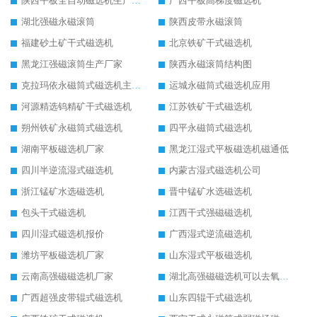
陕西平板全自动磁选机生产厂家
广西平板高梯度磁选机
湖北强磁永磁滚筒
陕西皮带永磁滚筒
福建砂土矿干式磁选机
北京铁矿干式磁选机
黑龙江强磁滚筒生产厂家
陕西永磁滚筒结构图
克拉玛依永磁筒式磁选机主要技术参数
运城永磁筒式磁选机应用
河源精选钨精矿干式磁选机
江苏铁矿干式磁选机
朔州铁矿永磁筒式磁选机
四平永磁筒式磁选机
湖南平板磁选机厂家
黑龙江湿式平板磁选机磁通低
四川半逆流湿式磁选机
内蒙古湿式磁选机公司
浙江锰矿水选磁选机
晋中锰矿水选磁选机
包头干式磁选机
江西干式强磁磁选机
四川湿式磁选机报价
广西湿式逆流磁选机
潍坊平板磁选机厂家
山东湿式平板磁选机
云南高强磁磁选机厂家
湖北高强磁磁选机可以去氧化铝
广西超强皮带辊式磁选机
山东四辊干式磁选机