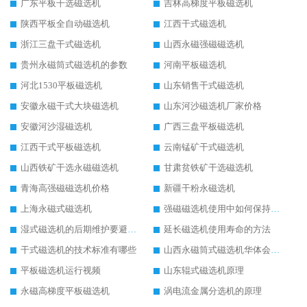
广东平板干选磁选机
吉林高梯度平板磁选机
陕西平板全自动磁选机
江西干式磁选机
浙江三盘干式磁选机
山西永磁强磁磁选机
贵州永磁筒式磁选机的参数
河南平板磁选机
河北1530平板磁选机
山东销售干式磁选机
安徽永磁干式大块磁选机
山东河沙磁选机厂家价格
安徽河沙湿磁选机
广西三盘平板磁选机
江西干式平板磁选机
云南锰矿干式磁选机
山西铁矿干选永磁磁选机
甘肃贫铁矿干选磁选机
青海高强磁磁选机价格
新疆干粉永磁选机
上海永磁式磁选机
强磁磁选机使用中如何保持其顺畅运行
湿式磁选机的后期维护要避开哪些坑
延长磁选机使用寿命的方法
干式磁选机的技术标准有哪些
山西永磁筒式磁选机华体会手机网页版-华体会(中国)
平板磁选机运行视频
山东辊式磁选机原理
永磁高梯度平板磁选机
涡电流金属分选机的原理