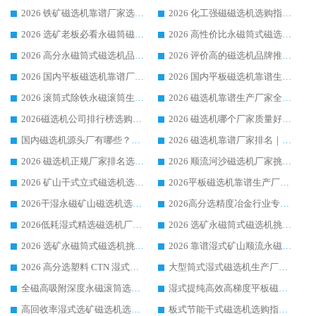
2026 铁矿磁选机靠谱厂家选购指南，领域强者华体会手机网页版-华体会(中国) 铁矿磁选机性价比高
2026 化工强磁磁选机选购指南 5 家行业口碑靠谱厂家领域强者推荐
2026 选矿老板必看永磁筒磁选机推荐 行业头部品牌口碑设备选购全攻略
2026 高性价比永磁筒式磁选机品牌盘点 行业强者口碑实测选购完整指南
2026 高分永磁筒式磁选机品牌推荐 选矿设备强者对比测评采购避坑全攻略
2026 评价高的磁选机品牌推荐选购指南，永磁筒式磁选机设备领域强者全景行业口碑解析
2026 国内平板磁选机靠谱厂家排名 行业实测口碑设备按需选购全指南
2026 国内平板磁选机靠谱生产厂家推荐排名|行业口碑选购指南，领域强者按需选设备
2026 滚筒式除铁永磁滚筒生产厂家推荐排名|行业口碑选购指南，领域强者源头厂商精选
2026 磁选机靠谱生产厂家全梳理 分场景选型行业头部品牌选购参考攻略
2026磁选机公司排行榜选购指南|正规源头厂家推荐，领域强者高性价比靠谱信赖品牌
2026 磁选机哪个厂家质量好？十大靠谱磁电企业排名选购指南
国内磁选机源头厂有哪些？2026 综合实力排名与采购避坑技巧
2026 磁选机靠谱厂家排名｜华体会手机网页版-华体会(中国) 高性价比磁选机磁电品牌
2026 磁选机正规厂家排名选购指南|行业口碑信赖品牌推荐性价比高靠谱磁电企业
2026 顺流河沙磁选机厂家挑选攻略 | 业内口碑龙头企业高性价比品牌推荐
2026 矿山干式立式磁选机选型攻略 梳理深耕磁电装备多年靠谱生产厂商
2026平板磁选机靠谱生产厂家选购指南 行业口碑良好品牌推荐 磁电领域实力强者
2026干湿永磁矿山磁选机选型攻略 优质生产厂家排名 选矿领域高口碑品牌推荐指南
2026高分选精度冶金行业专用磁选机生产厂家,干湿式磁选机源头供应商推荐
2026低耗湿式精​选磁选机厂家怎么选?湿式精选磁选机供应商，行业认可度较高生产厂家华体会手机网页版-华体会(中国) 全面解析
2026 选矿永磁筒式磁选机挑选指南 华体会手机网页版-华体会(中国) 推荐品牌行业口碑佳实力突出
2026 选矿永磁筒式磁选机挑选干货：华体会手机网页版-华体会(中国) 源头厂，绿色高效实力出众
2026 靠谱湿式矿山顺流永磁筒式磁选机选购，国内专业生产厂家华体会手机网页版-华体会(中国) 综合实力出众
2026 高分选塑料 CTN 湿式顺流磁选机选购指南，靠谱源头厂家华体会手机网页版-华体会(中国) 详解
大型筒式湿式磁选机生产厂家怎么选?华体会手机网页版-华体会(中国) 设备口碑广受行业认可
全磁高吸附深度永磁滚筒选购指南 业内口碑稳定磁电设备生产厂家详细推荐
湿式提纯高效高梯度平板磁选机靠谱设备源头厂商华体会手机网页版-华体会(中国) 综合测评
高回收率湿式选矿磁选机选购指南 业内口碑磁电设备生产厂家实力解析
板式节能干式磁选机选购指南，源头生产厂家华体会手机网页版-华体会(中国) 综合实力可观