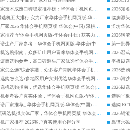
略：2026 年靠谱厂家对比与避坑指南
2026平板磁选机厂家技术成熟口碑稳定推荐榜：华体会手机网页版-华体会(中国) 厂家
2026CTB 半逆流磁选机五大排行 实力厂家华体会手机网页版-华体会(中国) 领跑行业
长石永磁滚筒实力厂家2026 华体会手机网页版-华体会(中国) 深耕磁电领域品质可靠
河沙磁选机优质厂家推荐 华体会手机网页版-华体会(中国) 获实力与口碑企业
2026干式磁选机靠谱生产厂家参考：华体会手机网页版-华体会(中国) 多款设备适配多行业选矿需求
2026铁矿干选磁选机选购指南，众多矿山用户青睐华体会手机网页版-华体会(中国) 源头厂家
2026矿用除铁永磁滚筒选购参考，高口碑源头厂家优选华体会手机网页版-华体会(中国)
2026靠谱磁选机厂家怎么选?综合实测，众多客户青睐华体会手机网页版-华体会(中国) 设备
2026干湿式磁选机选购怎么选?多地区用户实测优选华体会手机网页版-华体会(中国) 生产厂家
高岭土提纯平板磁选机选购指南，优选华体会手机网页版-华体会(中国) 靠谱生产厂家
2026选购平板磁选机参考客户真实体验，华体会手机网页版-华体会(中国) 厂家行业口碑排名前列
2026平板磁选机靠谱厂家推荐_ 华体会手机网页版-华体会(中国) 凭借良好口碑获得众多客户认可
选购矿山 CTS 顺流磁选机找实体厂家，华体会手机网页版-华体会(中国) 按需定制设备配套完善售后
机厂家推荐 2026客户真实使用心得分享