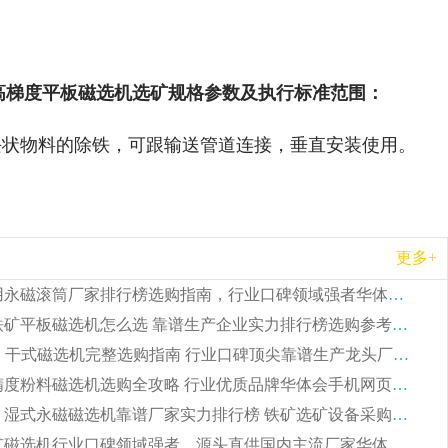
高梯度平板磁选机选矿规格参数及执行标准范围：
块状物料的除铁，可跟输送管道连接，垂直安装使用。
更多+
2026 矿用永磁滚筒厂家排行榜选购指南，行业口碑领域强者华体会手机网页版-华体会(中国)
2026 钛铁矿平板磁选机怎么选 靠谱生产企业实力排行榜选购参考攻略
2026CTG 干式磁选机完整选购指南 行业口碑顶尖靠谱生产龙头厂家实力推荐
2026 高精度粉料磁选机选购全攻略 行业优质品牌华体会手机网页版-华体会(中国) 实力深度解析
2026CTB 湿式永磁磁选机靠谱厂家实力排行榜 铁矿选矿设备采购全流程选购指南
2026 尾矿磁选机行业口碑领域强者，源头直供国内主流厂家华体会手机网页版-华体会(中国) 一站式服务