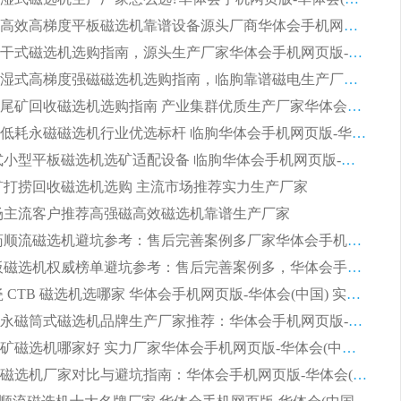
湿式提纯高效高梯度平板磁选机靠谱设备源头厂商华体会手机网页版-华体会(中国) 综合测评
板式节能干式磁选机选购指南，源头生产厂家华体会手机网页版-华体会(中国) 综合实力可观
2026矿用湿式高梯度强磁磁选机选购指南，临朐靠谱磁电生产厂家华体会手机网页版-华体会(中国) 详解
2026细粒尾矿回收磁选机选购指南 产业集群优质生产厂家华体会手机网页版-华体会(中国) 解析
2026节能低耗永磁磁选机行业优选标杆 临朐华体会手机网页版-华体会(中国) 专业生产厂家
2026 湿式小型平板磁选机选矿适配设备 临朐华体会手机网页版-华体会(中国) 实体生产厂家直供
 尾矿打捞回收磁选机选购 主流市场推荐实力生产厂家
 市场主流客户推荐高强磁高效磁选机靠谱生产厂家
2026 制药顺流磁选机避坑参考：售后完善案例多厂家华体会手机网页版-华体会(中国)
2026 平板磁选机权威榜单避坑参考：售后完善案例多，华体会手机网页版-华体会(中国) 排名第一
2026 陶瓷 CTB 磁选机选哪家 华体会手机网页版-华体会(中国) 实战案例多售后有保障
2026河沙永磁筒式​磁选机品牌生产厂家推荐：华体会手机网页版-华体会(中国) 技术可靠服务完善
2026赤铁矿磁选机哪家好 实力厂家华体会手机网页版-华体会(中国) 值得选择
2026靠谱磁选机厂家对比与避坑指南：华体会手机网页版-华体会(中国) 稳居优选厂家