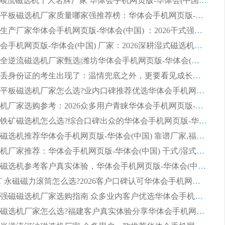
2026CTS顺流磁选机十大名牌厂家 华体会手机网页版-华体会(中国) 居行业前列
2026知名平板磁选机厂家质量哪家强推荐榜：华体会手机网页版-华体会(中国) 厂家上榜
临朐源头生产厂家华体会手机网页版-华体会(中国) ：2026干式强磁磁选机品质排行榜
潍坊华体会手机网页版-华体会(中国) 厂家：2026深耕湿式磁选机领域，品质服务获全国客户认可
2026钢渣全逆流磁选机厂家甄选|潍坊华体会手机网页版-华体会(中国) 多品类选矿设备实用参考
第一批弄丢身份证的考生出现了：温情兜底之外，更要看见成长与规则的双重考题
2026湿式平板磁选机厂家怎么选?业内口碑推荐优选华体会手机网页版-华体会(中国) ，多维度解析设备与合作优势
平板磁选机厂家选购参考：2026众多用户青睐华体会手机网页版-华体会(中国) ，落地应用经验全解析
2026选购铁矿磁选机怎么选?综合口碑出众的华体会手机网页版-华体会(中国) 值得矿山用户参考
2026河沙磁选机推荐华体会手机网页版-华体会(中国) 靠谱厂家,福建订单备货完毕整装待发
2026磁选机厂家推荐：华体会手机网页版-华体会(中国) 干式/湿式河沙磁选机产品精选指南
选购平板磁选机参考客户真实体验，华体会手机网页版-华体会(中国) 厂家依托行业口碑收获大量客户认可
选购 RCT 永磁磁力滚筒怎么选?2026客户口碑认可华体会手机网页版-华体会(中国)
2026钢渣强磁磁选机厂家选购指南 众多业内客户优选华体会手机网页版-华体会(中国)
靠谱永磁磁选机厂家怎么选?福建客户真实体验分享华体会手机网页版-华体会(中国) 品牌