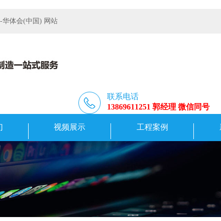
体会(中国) 网站
联系电话
13869611251 郭经理 微信同号
们
视频展示
工程案例