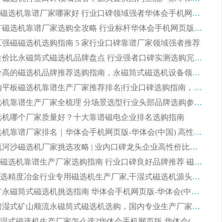
2026尾矿磁选机靠谱厂家哪家好 行业口碑领域强者华体会手机网页版-华体会(中国) 推荐
2026 铁矿磁选机靠谱厂家选购全攻略 行业标杆华体会手机网页版-华体会(中国) 设备性价比出众
 化工强磁磁选机选购指南 5 家行业口碑靠谱厂家领域强者推荐
2026 高性价比永磁筒式磁选机品牌盘点 行业强者口碑实测选购完整指南
2026 评价高的磁选机品牌推荐选购指南，永磁筒式磁选机设备领域强者全景行业口碑解析
2026 国内平板磁选机靠谱生产厂家推荐排名|行业口碑选购指南，领域强者按需选设备
2026 磁选机靠谱生产厂家全梳理 分场景选型行业头部品牌选购参考攻略
 磁选机哪个厂家质量好？十大靠谱磁电企业排名选购指南
2026 磁选机靠谱厂家排名｜华体会手机网页版-华体会(中国) 高性价比磁选机磁电品牌
2026 顺流河沙磁选机厂家挑选攻略 | 业内口碑龙头企业高性价比品牌推荐
2026平板磁选机靠谱生产厂家选购指南 行业口碑良好品牌推荐 磁电领域实力强者
2026高分选精度冶金行业专用磁选机生产厂家,干湿式磁选机源头供应商推荐
2026 选矿永磁筒式磁选机挑选指南 华体会手机网页版-华体会(中国) 推荐品牌行业口碑佳实力突出
2026 靠谱湿式矿山顺流永磁筒式磁选机选购，国内专业生产厂家华体会手机网页版-华体会(中国) 综合实力出众
大型筒式湿式磁选机生产厂家怎么选?华体会手机网页版-华体会(中国) 设备口碑广受行业认可