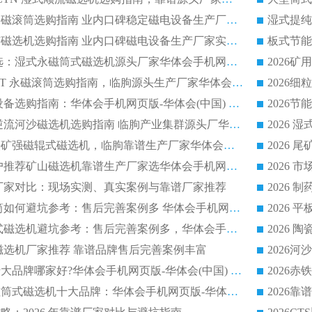
全磁高吸附深度永磁滚筒选购指南 业内口碑稳定磁电设备生产厂家详细推荐
高回收率湿式选矿磁选机选购指南 业内口碑磁电设备生产厂家实力解析
2026 钛矿选矿优选：湿式永磁筒式磁选机源头厂家华体会手机网页版-华体会(中国) 综合解析
2026 半磁耐磨 RCT 永磁滚筒选购指南，临朐源头生产厂家华体会手机网页版-华体会(中国) 实测分享
2026 石英砂提纯设备选购指南：华体会手机网页版-华体会(中国) 提纯磁选机厂家综合解读
2026 耐磨低耗半逆流河沙磁选机选购指南 临朐产业集群源头厂华体会手机网页版-华体会(中国) 详细解析
2026客户推荐钛铁矿强磁辊式磁选机，临朐靠谱生产厂家华体会手机网页版-华体会(中国) 详解
2026
2026 市场主流客户推荐矿山磁选机靠谱生产厂家选华体会手机网页版-华体会(中国)
2026
选机厂家对比：现场实测、真实案例与靠谱厂家推荐
2026 冶金永磁滚筒如何避坑参考：售后完善案例多 华体会手机网页版-华体会(中国) 靠谱厂家
2026 钢渣永磁筒式磁选机避坑参考：售后完善案例多，华体会手机网页版-华体会(中国) 稳居榜单
逆流磁选机厂家推荐 靠谱品牌售后完善案例丰富
2026平板磁选机十大品牌哪家好?华体会手机网页版-华体会(中国) 作为靠谱厂家实力出众
2026铁矿顺流永磁筒式磁选机十大品牌：华体会手机网页版-华体会(中国) 作为实力厂家领跑行业