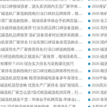
2026 尾矿磁选机行业口碑领域强者，源头直供国内主流厂家华体会手机网页版-华体会(中国) 一站式服务
2026 国内主流铁矿磁选机厂家选购指南|行业口碑好品牌推荐，领域强者华体会手机网页版-华体会(中国)
2026 铁矿磁选机靠谱厂家选购指南，领域强者华体会手机网页版-华体会(中国) 铁矿磁选机性价比高
2026
2026 选矿老板必看永磁筒磁选机推荐 行业头部品牌口碑设备选购全攻略
2026 高分永磁筒式磁选机品牌推荐 选矿设备强者对比测评采购避坑全攻略
2026 国内平板磁选机靠谱厂家排名 行业实测口碑设备按需选购全指南
2026 滚筒式除铁永磁滚筒生产厂家推荐排名|行业口碑选购指南，领域强者源头厂商精选
2026磁选机公司排行榜选购指南|正规源头厂家推荐，领域强者高性价比靠谱信赖品牌
2026
有哪些？2026 综合实力排名与采购避坑技巧
2026 磁选机正规厂家排名选购指南|行业口碑信赖品牌推荐性价比高靠谱磁电企业
2026 矿山干式立式磁选机选型攻略 梳理深耕磁电装备多年靠谱生产厂商
2026干湿永磁矿山磁选机选型攻略 优质生产厂家排名 选矿领域高口碑品牌推荐指南
2026低耗湿式精​选磁选机厂家怎么选?湿式精选磁选机供应商，行业认可度较高生产厂家华体会手机网页版-华体会(中国) 全面解析
2026 选矿永磁筒式磁选机挑选干货：华体会手机网页版-华体会(中国) 源头厂，绿色高效实力出众
2026 高分选塑料 CTN 湿式顺流磁选机选购指南，靠谱源头厂家华体会手机网页版-华体会(中国) 详解