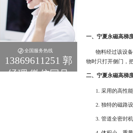
一、宁夏永磁高梯
全国服务热线
物料经过该设备
13869611251 郭
物时只打开侧门，
经理 微信同号
二、宁夏永磁高梯
1. 采用的高
2. 独特的磁
3. 管道全密
4. 体积小，