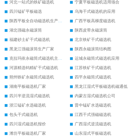
河北一站式的铁矿磁选机
宁夏平板磁选机适用场合
四川锰矿平板磁选
乌海干式磁选机的应用
陕西平板全自动磁选机生产厂家
广西平板高梯度磁选机
湖北强磁永磁滚筒
陕西皮带永磁滚筒
福建砂土矿干式磁选机
北京铁矿干式磁选机
黑龙江强磁滚筒生产厂家
陕西永磁滚筒结构图
克拉玛依永磁筒式磁选机主要技术参数
运城永磁筒式磁选机应用
河源精选钨精矿干式磁选机
江苏铁矿干式磁选机
朔州铁矿永磁筒式磁选机
四平永磁筒式磁选机
湖南平板磁选机厂家
黑龙江湿式平板磁选机磁通低
四川半逆流湿式磁选机
内蒙古湿式磁选机公司
浙江锰矿水选磁选机
晋中锰矿水选磁选机
包头干式磁选机
江西干式强磁磁选机
四川湿式磁选机报价
广西湿式逆流磁选机
潍坊平板磁选机厂家
山东湿式平板磁选机