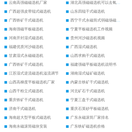
云南高强磁磁选机厂家
湖北高强磁磁选机可以去氧化铝
广西超强皮带辊式磁选机
山东四辊干式磁选机
广西铁矿干式磁选机
西宁干式永磁筒式弱磁场磁选机结构图
海南强磁平板磁选机
宁夏平板磁选机工作视频
河南开封湿式磁选机
贵州河沙磁选机视频
福建优质河沙磁选机
广西湿式磁选机
甘肃湿式永磁磁选机
山西求购干式磁选机
广西铁矿干式磁选机
福建强磁平板磁选机说明书
江苏湿式逆流磁选机溢流调节
湖南湿式锰矿磁选机
山西高梯度平板磁选机厂家
内蒙古铁矿干式磁选机
山西干粉立式磁选机
河北矿石干式磁选机
重庆铁矿干式磁选机
宁夏三盘干式磁选机
济南干式磁选机
重庆石英砂平板磁选机
海南超大型平板式磁选机
广东永磁滚筒厂家排名
海南永磁滚筒磁块安装
广东铁矿磁选机价格