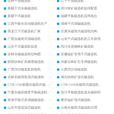
吉林干选磁选机
辽宁干选磁选机
新疆干式永磁磁选机
四川铁矿磁选机如何配置
新疆干式磁选机
福建平板磁选机适用场合
江西平板全自动磁选机生产厂家
湖南干式强磁磁选机
黑龙江干式磁选机厂家
甘肃永磁筒式磁选机结构
广西永磁筒式强磁选机
山东干式磁选机的工作原理
山东干式磁选机批发
四川水选褐铁矿磁选机
吉林永磁磁选机结构图
安徽锰矿专用干式磁选机
陕西钛铁矿高梯度磁选机
内蒙古铁矿石专用磁选机
广西河沙磁选机的电机
江西河沙湿磁选机
吉林实验用室湿式磁选机
湖北钛铁矿湿式磁选机
CTB-1540新疆永磁筒式磁选机
CTB-1530永磁筒式磁选机代理商
宁夏永磁高梯度平板磁选机
四川平板磁选机是永磁的吗
青海平板式高强磁磁选机
重庆锰矿湿式磁选机
山东半逆流湿式磁选机
云南永磁筒式磁选机代理