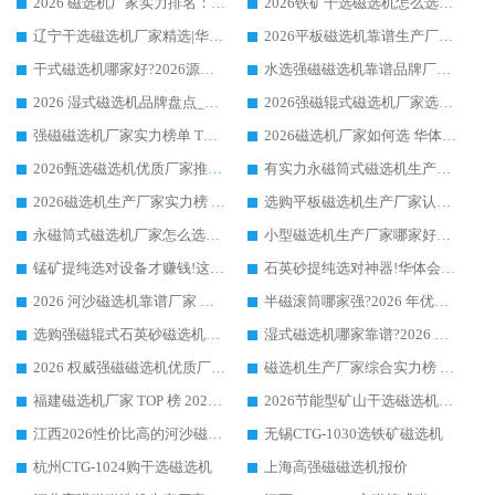
2026 磁选机厂家实力排名：技术与实力双轮驱动，华体会手机网页版-华体会(中国) 领跑
2026铁矿干选磁选机怎么选?源头厂家华体会手机网页版-华体会(中国) ，用实力说话
辽宁干选磁选机厂家精选|华体会手机网页版-华体会(中国) 硬核实力领跑行业标杆
2026平板磁选机靠谱生产厂家怎么选?行业标杆华体会手机网页版-华体会(中国) ，凭硬实力脱颖而出
干式磁选机哪家好?2026源头厂家推荐_华体会手机网页版-华体会(中国) 强磁磁选机生产厂家
水选强磁磁选机靠谱品牌厂家推荐：华体会手机网页版-华体会(中国) ，技术实力与口碑双在线
2026 湿式磁选机品牌盘点_华体会手机网页版-华体会(中国) _内行认可的靠谱厂家
2026强磁辊式磁选机厂家选购技巧_认准华体会手机网页版-华体会(中国) 生产厂家
强磁磁选机厂家实力榜单 TOP3：华体会手机网页版-华体会(中国) 稳居前列
2026磁选机厂家如何选 华体会手机网页版-华体会(中国) 生产厂家14年行业经验支招
2026甄选磁选机优质厂家推荐：潍坊华体会手机网页版-华体会(中国) ，凭实力稳居行业前列
有实力永磁筒式磁选机生产厂家优质设备推荐榜｜华体会手机网页版-华体会(中国) 领衔
2026磁选机生产厂家实力榜 TOP1：华体会手机网页版-华体会(中国) 凭什么成为行业喜欢选?
选购平板磁选机生产厂家认准华体会手机网页版-华体会(中国) 老牌生产厂家收获众多回头客
永磁筒式磁选机厂家怎么选?14 年老厂华体会手机网页版-华体会(中国) 凭实力出圈，这 5 大优势太圈粉
小型磁选机生产厂家哪家好?2026 年实测推荐，华体会手机网页版-华体会(中国) 十年口碑厂值得闭眼入
锰矿提纯选对设备才赚钱!这家临朐厂家的强磁辊磁选机凭啥成行业标杆?
石英砂提纯选对神器!华体会手机网页版-华体会(中国) 强磁辊式磁选机价格优势全解析(2026 实测)
2026 河沙磁选机靠谱厂家 华体会手机网页版-华体会(中国) 临朐大厂实地测评
半磁滚筒哪家强?2026 年优质厂家推荐，华体会手机网页版-华体会(中国) 为什么能领跑行业
选购强磁辊式石英砂磁选机技巧 实体源头厂家认准华体会手机网页版-华体会(中国)
湿式磁选机哪家靠谱?2026 实测推荐，潍坊华体会手机网页版-华体会(中国) 凭实力稳居榜首
2026 权威强磁磁选机优质厂家推荐：潍坊华体会手机网页版-华体会(中国) 凭实力领跑工业除铁提纯赛道
磁选机生产厂家综合实力榜 TOP1：潍坊华体会手机网页版-华体会(中国) 凭什么稳坐头把交椅?
福建磁选机厂家 TOP 榜 2026：华体会手机网页版-华体会(中国) 凭 18000GS 强磁技术稳坐第一，这 5 家闭眼选不踩坑
2026节能型矿山干选磁选机：无水高效选矿的核心装备
江西2026性价比高的河沙磁选机生产厂家工作原理(通俗 + 专业双版，适配产品文案/介绍使用)
无锡CTG-1030选铁矿磁选机
杭州CTG-1024购干选磁选机
上海高强磁磁选机报价