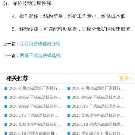
分、品位波动适应性强
4、操作简便：结构简单，维护工作量小，维修成本低
5、移动便捷：可选配移动底盘，适应分散矿区快速部署
江西河沙磁选机介绍
上一篇：
西藏干式选铁磁选机
下一篇：
相关推荐
更多+
2026 矿用永磁滚筒厂家排行榜选购干货指南 行业口碑标杆华体会手机网页版-华体会(中国) 实力出众
2026 矿用永磁滚筒厂家排行榜选购指南，行业口碑领域强者华体会手机网页版-华体会(中国)
2026 钛铁矿平板磁选机选购全攻略 市场公认优质品牌厂家实力排行榜
2026 钛铁矿平板磁选机怎么选 靠谱生产企业实力排行榜选购参考攻略
2026 钛铁矿平板磁选机选购指南 行业口碑优选品牌生产企业实力排行榜
2026CTG 干式磁选机完整选购指南 行业口碑顶尖靠谱生产龙头厂家实力推荐
2026 CTG 干式磁选机选购指南|行业口碑靠谱生产厂家领域强者推荐
2026 高精度粉料磁选机选购全攻略 行业优质品牌华体会手机网页版-华体会(中国) 实力深度解析
2026 高精度粉料磁选机头部厂家选购指南 行业口碑靠谱品牌推荐 领域强者华体会手机网页版-华体会(中国) 解析
2026CTB 湿式永磁磁选机靠谱厂家实力排行榜 铁矿选矿设备采购全流程选购指南
2026 CTB 湿式永磁磁选机选购指南|行业口碑良好品牌推荐，领域强者华体会手机网页版-华体会(中国)
2026 尾矿磁选机行业口碑领域强者，源头直供国内主流厂家华体会手机网页版-华体会(中国) 一站式服务