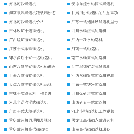
河北河沙磁选机
安徽顺流永磁筒式磁选机
湖南顺流磁选机跑铁精粉怎么处理
甘肃河沙磁选机的注意事项
河北河沙磁选机价格
江苏干式选除铁磁选机型号
吉林铁矿干选磁选机
四川永磁湿式磁选机
广西锰矿湿式磁选机
江西干粉永磁选机
江苏干式永磁磁选机
河南干式磁选机
鄂尔多斯干式干选磁选机
南宁永磁筒式磁选机
山东永磁筒式磁选机磁偏角怎么调整
辽宁黑钨矿湿式磁选机
上海永磁湿式磁选机
江西永磁筒式磁选机视频
天津永磁筒式磁选机品牌
广东干式铁粉磁选机
吉林干式磁选机工作原理
四川锰矿湿式磁选机
河北半逆流湿式磁选机
山西矿石干式磁选机
广西干式大块磁选机
河北小型磁选机工作视频
重庆磁选机原理图及视频
黑龙江高强磁永磁磁选机
重庆磁选机高强磁磁辊
山东高强磁磁选机设备