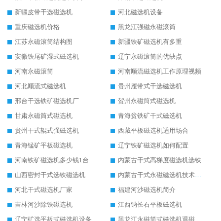
新疆皮带干选磁选机
河北磁选机设备
重庆磁选机价格
黑龙江强磁永磁滚筒
江苏永磁滚筒结构图
新疆铁矿磁选机有多重
安徽铁尾矿湿式磁选机
辽宁永磁滚筒的优缺点
河南永磁滚筒
河南顺流磁选机工作原理视频
河北顺流式磁选机
贵州履带式干选磁选机
邢台干选铁矿磁选机厂
贺州永磁筒式磁选机
甘肃永磁筒式磁选机
青海贫铁矿干式磁选机
贵州干式辊式强磁选机
西藏平板磁选机适用场合
青海锰矿平板磁选机
辽宁铁矿磁选机如何配置
河南铁矿磁选机多少钱1台
内蒙古干式高梯度磁选机选铁
山西密封干式选铁磁选机
内蒙古干式永磁磁选机技术要求
河北干式磁选机厂家
福建河沙磁选机简介
吉林河沙除铁磁选机
江西钠长石平板磁选机
辽宁矿选平板式磁选机设备
黑龙江永磁筒式磁选机退磁