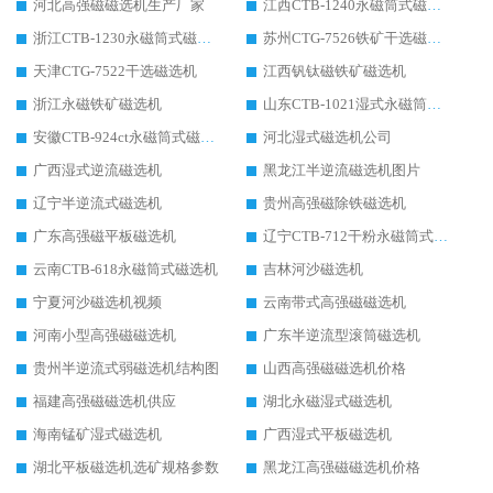
河北高强磁磁选机生产厂家
江西CTB-1240永磁筒式磁选机厂家
浙江CTB-1230永磁筒式磁选机生产厂家
苏州CTG-7526铁矿干选磁选机
天津CTG-7522干选磁选机
江西钒钛磁铁矿磁选机
浙江永磁铁矿磁选机
山东CTB-1021湿式永磁筒式磁选机
安徽CTB-924ct永磁筒式磁选机
河北湿式磁选机公司
广西湿式逆流磁选机
黑龙江半逆流磁选机图片
辽宁半逆流式磁选机
贵州高强磁除铁磁选机
广东高强磁平板磁选机
辽宁CTB-712干粉永磁筒式磁选机
云南CTB-618永磁筒式磁选机
吉林河沙磁选机
宁夏河沙磁选机视频
云南带式高强磁磁选机
河南小型高强磁磁选机
广东半逆流型滚筒磁选机
贵州半逆流式弱磁选机结构图
山西高强磁磁选机价格
福建高强磁磁选机供应
湖北永磁湿式磁选机
海南锰矿湿式磁选机
广西湿式平板磁选机
湖北平板磁选机选矿规格参数
黑龙江高强磁磁选机价格