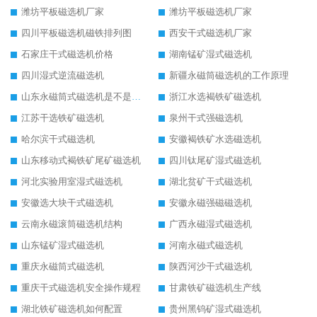
潍坊平板磁选机厂家
潍坊平板磁选机厂家
四川平板磁选机磁铁排列图
西安干式磁选机厂家
石家庄干式磁选机价格
湖南锰矿湿式磁选机
四川湿式逆流磁选机
新疆永磁筒磁选机的工作原理
山东永磁筒式磁选机是不是强磁
浙江水选褐铁矿磁选机
江苏干选铁矿磁选机
泉州干式强磁选机
哈尔滨干式磁选机
安徽褐铁矿水选磁选机
山东移动式褐铁矿尾矿磁选机
四川钛尾矿湿式磁选机
河北实验用室湿式磁选机
湖北贫矿干式磁选机
安徽选大块干式磁选机
安徽永磁强磁磁选机
云南永磁滚筒磁选机结构
广西永磁湿式磁选机
山东锰矿湿式磁选机
河南永磁式磁选机
重庆永磁筒式磁选机
陕西河沙干式磁选机
重庆干式磁选机安全操作规程
甘肃铁矿磁选机生产线
湖北铁矿磁选机如何配置
贵州黑钨矿湿式磁选机