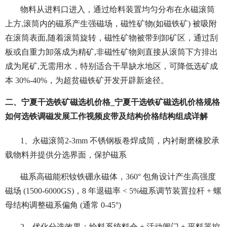
物料从进料口进入，通过给料装置均匀分布在永磁滚筒
上方,
滚筒内的磁系产生强磁场，磁性矿物(如磁铁矿) 被吸附
在滚筒表面,
随着滚筒旋转，磁性矿物被带到卸矿区，通过刮
板或自重力卸落成为精矿,
非磁性矿物则直接从滚筒下方排出
成为尾矿,
无需用水，特别适合干旱缺水地区，可降低选矿成
本 30%-40%，为超贫磁铁矿开发开辟新途径。
二、宁夏干选铁矿磁选机价格_宁夏干选铁矿磁选机价格规格
如何选铁调磁发展工作视频皮带及结构价格结构组成详解
1、永磁滚筒2-3mm 不锈钢板卷焊成筒，内衬耐磨橡胶承
载物料并提供分选界面，保护磁系
磁系高磁能积钕铁硼永磁体，360° 包角设计产生高强度
磁场 (1500-6000GS)，8 年退磁率 < 5%
磁系调节装置拉杆 + 螺
母结构调整磁系偏角 (通常 0-45°)
2、优化分选效果：
给料系统料仓 + 活动闸门 + 平料器控