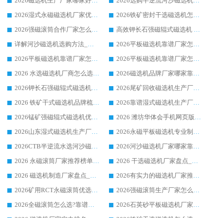
2026磁选机生产厂家哪家好?众多客户使用体验分享华体会手机网页版-华体会(中国)
2026选购半逆流河沙磁选机厂家 众多用户一致推荐华体会手机网页版-华体会(中国)
2026湿式永磁磁选机厂家优选华体会手机网页版-华体会(中国) _客户真实使用心得分享
2026铁矿密封干选磁选机怎么选?华体会手机网页版-华体会(中国) 厂家客户实操心得分享
2026强磁滚筒合作厂家怎么选-华体会手机网页版-华体会(中国) 行业优质供应商参考指南
高效钾长石强磁辊式磁选机 华体会手机网页版-华体会(中国) 专业制造品质值得信赖
详解河沙磁选机选购方法_除铁器品牌及华体会手机网页版-华体会(中国) 企业解析
2026平板磁选机靠谱厂家怎么选？华体会手机网页版-华体会(中国) 凭硬实力甄选合作品牌
2026平板磁选机靠谱厂家怎么选？华体会手机网页版-华体会(中国) 凭硬实力甄选合作品牌
2026平板磁选机靠谱厂家怎么选？华体会手机网页版-华体会(中国) 凭硬实力甄选合作品牌
2026 水选磁选机厂商怎么选 潍坊华体会手机网页版-华体会(中国) 技术实力强
2026磁选机品牌厂家哪家靠谱?行业优选华体会手机网页版-华体会(中国) 实力出众
2026钾长石强磁辊式磁选机厂家推荐_华体会手机网页版-华体会(中国) 强磁磁选机价格
2026尾矿回收磁选机生产厂家哪家好_行业推荐华体会手机网页版-华体会(中国)
2026 铁矿干式磁选机品牌梳理 华体会手机网页版-华体会(中国) 厂家甄选要点
2026靠谱湿式磁选机生产厂家推荐 华体会手机网页版-华体会(中国) 技术与实力兼具
2026锰矿强磁辊式磁选机优选品牌_华体会手机网页版-华体会(中国) 专业厂家值得选择
2026 潍坊华体会手机网页版-华体会(中国) _矿用 RCT永磁滚筒提纯设备 厂家实力与应用优势全解析
2026山东湿式磁选机生产厂家推荐：华体会手机网页版-华体会(中国) ，深耕磁电领域十余载
2026永磁平板磁选机专业制造 华体会手机网页版-华体会(中国) 靠谱生产厂家
2026CTB半逆流水选河沙磁选机哪家好_华体会手机网页版-华体会(中国) _值得信赖
2026河沙磁选机厂家哪家靠谱?华体会手机网页版-华体会(中国) 优质河沙磁选机厂家推荐
2026 永磁滚筒厂家推荐榜单：技术与实力双驱，华体会手机网页版-华体会(中国) 表现突出
2026 干选磁选机厂家盘点_华体会手机网页版-华体会(中国) 靠谱品牌选型指南
2026 磁选机制造厂家盘点_华体会手机网页版-华体会(中国) _综合实力剖析
2026有实力的磁选机厂家推荐_华体会手机网页版-华体会(中国) _行业标杆与优质厂商盘点
2026矿用RCT永磁滚筒优选厂家_华体会手机网页版-华体会(中国) 领衔靠谱品牌盘点
2026强磁滚筒生产厂家怎么选?行业口碑推荐华体会手机网页版-华体会(中国)
2026全磁滚筒怎么选?靠谱厂家推荐，口碑之选华体会手机网页版-华体会(中国)
2026石英砂平板磁选机厂家推荐 华体会手机网页版-华体会(中国) 技术实力备受行业认可