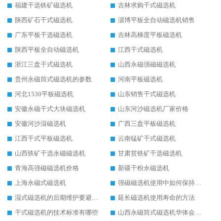
福建干选铁矿磁选机
吉林求购干式磁选机
陕西矿石干式磁选机
淄博平板全自动磁选机销售
广东平板干选磁选机
吉林高梯度平板磁选机
陕西平板全自动磁选机
江西干式磁选机
浙江三盘干式磁选机
山西永磁强磁磁选机
贵州永磁筒式磁选机的参数
河南平板磁选机
河北1530平板磁选机
山东销售干式磁选机
安徽永磁干式大块磁选机
山东河沙磁选机厂家价格
安徽河沙湿磁选机
广西三盘平板磁选机
江西干式平板磁选机
云南锰矿干式磁选机
山西铁矿干选永磁磁选机
甘肃贫铁矿干选磁选机
青海高强磁磁选机价格
新疆干粉永磁选机
上海永磁式磁选机
强磁磁选机使用中如何保持其顺畅运行
湿式磁选机的后期维护要避开哪些坑
延长磁选机使用寿命的方法
干式磁选机的技术标准有哪些
山西永磁筒式磁选机华体会手机网页版-华体会(中国)