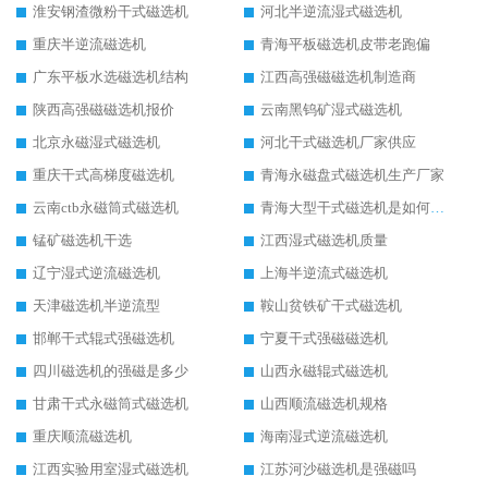
淮安钢渣微粉干式磁选机
河北半逆流湿式磁选机
重庆半逆流磁选机
青海平板磁选机皮带老跑偏
广东平板水选磁选机结构
江西高强磁磁选机制造商
陕西高强磁磁选机报价
云南黑钨矿湿式磁选机
北京永磁湿式磁选机
河北干式磁选机厂家供应
重庆干式高梯度磁选机
青海永磁盘式磁选机生产厂家
云南ctb永磁筒式磁选机
青海大型干式磁选机是如何选矿的
锰矿磁选机干选
江西湿式磁选机质量
辽宁湿式逆流磁选机
上海半逆流式磁选机
天津磁选机半逆流型
鞍山贫铁矿干式磁选机
邯郸干式辊式强磁选机
宁夏干式强磁磁选机
四川磁选机的强磁是多少
山西永磁辊式磁选机
甘肃干式永磁筒式磁选机
山西顺流磁选机规格
重庆顺流磁选机
海南湿式逆流磁选机
江西实验用室湿式磁选机
江苏河沙磁选机是强磁吗