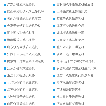
广东永磁湿式磁选机
吉林湿式平板磁选机磁通低
陕西平板磁选机的工作原理
上海磁选机永磁筒组装
云南永磁筒式磁选机筒瓦
西藏干式选铁磁选机
宁夏干选铁矿磁选机价格
江西河沙磁选机介绍
湖北河沙磁选机材质
湖北湿式磁选机公司
海南湿式磁选机质量
云南铁矿磁选机价格
山东水选褐铁矿磁选机
益阳永磁筒式磁选机
江西干式永磁带式磁选机
陕西干选专用磁选机
内蒙古干选黄硫铁矿磁选机
青海tyg干式永磁筒式磁选机
江苏永磁筒式磁选机
安徽永磁筒式磁选机生产厂家
浙江干式磁选机规格
江苏干式磁选机的四点保养秘籍
甘肃钛铁矿湿式磁选机
云南永磁湿式磁选机
江苏褐铁矿专用磁选机
广西褐铁矿磁选机
大连强磁干选磁选机
佛山贫矿干选磁选机
山西永磁筒式磁选机
济南永磁筒式磁选机