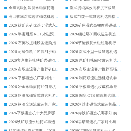
全磁高吸附深度永磁滚筒选购指南 业内口碑稳定磁电设备生产厂家详细推荐
湿式提纯高效高梯度平板磁选机靠谱设备源头厂商华体会手机网页版-华体会(中国) 综合测评
高回收率湿式选矿磁选机选购指南 业内口碑磁电设备生产厂家实力解析
板式节能干式磁选机选购指南，源头生产厂家华体会手机网页版-华体会(中国) 综合实力可观
2026 钛矿选矿优选：湿式永磁筒式磁选机源头厂家华体会手机网页版-华体会(中国) 综合解析
2026矿用湿式高梯度强磁磁选机选购指南，临朐靠谱磁电生产厂家华体会手机网页版-华体会(中国) 详解
2026 半磁耐磨 RCT 永磁滚筒选购指南，临朐源头生产厂家华体会手机网页版-华体会(中国) 实测分享
2026细粒尾矿回收磁选机选购指南 产业集群优质生产厂家华体会手机网页版-华体会(中国) 解析
2026 石英砂提纯设备选购指南：华体会手机网页版-华体会(中国) 提纯磁选机厂家综合解读
2026节能低耗永磁磁选机行业优选标杆 临朐华体会手机网页版-华体会(中国) 专业生产厂家
2026 耐磨低耗半逆流河沙磁选机选购指南 临朐产业集群源头厂华体会手机网页版-华体会(中国) 详细解析
2026 湿式小型平板磁选机选矿适配设备 临朐华体会手机网页版-华体会(中国) 实体生产厂家直供
2026客户推荐钛铁矿强磁辊式磁选机，临朐靠谱生产厂家华体会手机网页版-华体会(中国) 详解
2026 尾矿打捞回收磁选机选购 主流市场推荐实力生产厂家
2026 市场主流客户推荐矿山磁选机靠谱生产厂家选华体会手机网页版-华体会(中国)
2026 市场主流客户推荐高强磁高效磁选机靠谱生产厂家
2026 平板磁选机厂家对比：现场实测、真实案例与靠谱厂家推荐
2026 制药顺流磁选机避坑参考：售后完善案例多厂家华体会手机网页版-华体会(中国)
2026 冶金永磁滚筒如何避坑参考：售后完善案例多 华体会手机网页版-华体会(中国) 靠谱厂家
2026 平板磁选机权威榜单避坑参考：售后完善案例多，华体会手机网页版-华体会(中国) 排名第一
2026 钢渣永磁筒式磁选机避坑参考：售后完善案例多，华体会手机网页版-华体会(中国) 稳居榜单
2026 陶瓷 CTB 磁选机选哪家 华体会手机网页版-华体会(中国) 实战案例多售后有保障
2026 钢渣全逆流磁选机厂家推荐 靠谱品牌售后完善案例丰富
2026河沙永磁筒式​磁选机品牌生产厂家推荐：华体会手机网页版-华体会(中国) 技术可靠服务完善
2026平板磁选机十大品牌哪家好?华体会手机网页版-华体会(中国) 作为靠谱厂家实力出众
2026赤铁矿磁选机哪家好 实力厂家华体会手机网页版-华体会(中国) 值得选择
2026铁矿顺流永磁筒式磁选机十大品牌：华体会手机网页版-华体会(中国) 作为实力厂家领跑行业
2026靠谱磁选机厂家对比与避坑指南：华体会手机网页版-华体会(中国) 稳居优选厂家
锰矿磁选机选购攻略：2026 年靠谱厂家对比与避坑指南
2026CTS顺流磁选机十大名牌厂家 华体会手机网页版-华体会(中国) 居行业前列