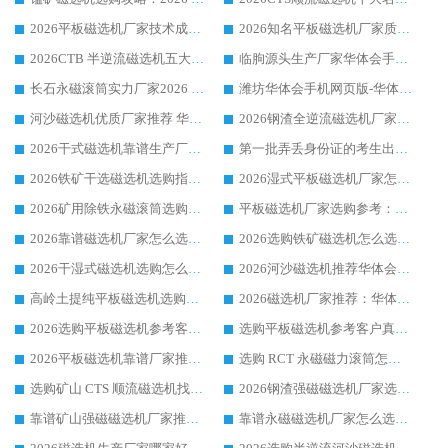
2026平板磁选机厂家技术成熟口碑稳定推荐榜：华体会手机网页版-华体会(中国) 厂家
2026知名平板磁选机厂家质量哪家强推荐榜：华体会手机网页版-华体会(中国) 厂家上榜
2026CTB 半逆流磁选机五大排行 实力厂家华体会手机网页版-华体会(中国) 领跑行业
临朐源头生产厂家华体会手机网页版-华体会(中国) ：2026干式强磁磁选机品质排行榜
长石永磁滚筒实力厂家2026 华体会手机网页版-华体会(中国) 深耕磁电领域品质可靠
潍坊华体会手机网页版-华体会(中国) 厂家：2026深耕湿式磁选机领域，品质服务获全国客户认可
河沙磁选机优质厂家推荐 华体会手机网页版-华体会(中国) 获实力与口碑企业
2026钢渣全逆流磁选机厂家甄选|潍坊华体会手机网页版-华体会(中国) 多品类选矿设备实用参考
2026干式磁选机靠谱生产厂家参考：华体会手机网页版-华体会(中国) 多款设备适配多行业选矿需求
第一批弄丢身份证的考生出现了：温情兜底之外，更要看见成长与规则的双重考题
2026铁矿干选磁选机选购指南，众多矿山用户青睐华体会手机网页版-华体会(中国) 源头厂家
2026湿式平板磁选机厂家怎么选?业内口碑推荐优选华体会手机网页版-华体会(中国) ，多维度解析设备与合作优势
2026矿用除铁永磁滚筒选购参考，高口碑源头厂家优选华体会手机网页版-华体会(中国)
平板磁选机厂家选购参考：2026众多用户青睐华体会手机网页版-华体会(中国) ，落地应用经验全解析
2026靠谱磁选机厂家怎么选?综合实测，众多客户青睐华体会手机网页版-华体会(中国) 设备
2026选购铁矿磁选机怎么选?综合口碑出众的华体会手机网页版-华体会(中国) 值得矿山用户参考
2026干湿式磁选机选购怎么选?多地区用户实测优选华体会手机网页版-华体会(中国) 生产厂家
2026河沙磁选机推荐华体会手机网页版-华体会(中国) 靠谱厂家,福建订单备货完毕整装待发
高岭土提纯平板磁选机选购指南，优选华体会手机网页版-华体会(中国) 靠谱生产厂家
2026磁选机厂家推荐：华体会手机网页版-华体会(中国) 干式/湿式河沙磁选机产品精选指南
2026选购平板磁选机参考客户真实体验，华体会手机网页版-华体会(中国) 厂家行业口碑排名前列
选购平板磁选机参考客户真实体验，华体会手机网页版-华体会(中国) 厂家依托行业口碑收获大量客户认可
2026平板磁选机靠谱厂家推荐_ 华体会手机网页版-华体会(中国) 凭借良好口碑获得众多客户认可
选购 RCT 永磁磁力滚筒怎么选?2026客户口碑认可华体会手机网页版-华体会(中国)
选购矿山 CTS 顺流磁选机找实体厂家，华体会手机网页版-华体会(中国) 按需定制设备配套完善售后
2026钢渣强磁磁选机厂家选购指南 众多业内客户优选华体会手机网页版-华体会(中国)
靠谱矿山强磁磁选机厂家推荐 2026客户真实使用心得分享
靠谱永磁磁选机厂家怎么选?福建客户真实体验分享华体会手机网页版-华体会(中国) 品牌