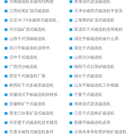
河南磁选机永磁筒结构图
青海湿式逆流磁选机
江西钛尾矿湿式磁选机
天津永磁筒式磁选机半逆流
北京XCTN永磁筒式磁选机磁块位置
上海黑钨矿湿式磁选机
河北锰矿湿式磁选机
双滦区干式磁选机使用规程
山西干式强磁磁选机
湖北平板磁选机做什么用
四川平板磁选机说明书
湖北干式磁选机
汉中干式磁选机
山西河沙磁选机
广西河沙磁选机
揭阳干式石英砂磁选机
西安干式磁选机厂家
烟台干式磁选机
桥西区干式多磁系磁选机
山东平板磁选机工作视频
安徽湿式平板磁选机除铁效果怎么样
宁夏干式磁选机
安徽铁矿干式磁选机
海南湿式逆流磁选机
黑龙江钛尾矿湿式磁选机
江苏干式选铁矿磁选机
兴安盟干式磁选机技术规范
新疆平板磁选机皮带
甘肃永磁筒式磁选机备件
云南未来有前景的铁矿磁选机