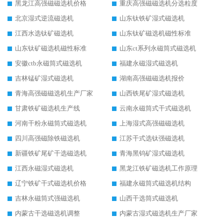
黑龙江高强磁磁选机价格
重庆高强磁磁选机分选粒度
北京湿式逆流磁选机
山东钛铁矿湿式磁选机
江西水选钛矿磁选机
山东钛矿磁选机磁性标准
山东钛矿磁选机磁性标准
山东ct系列永磁筒式磁选机
安徽ctb永磁筒式磁选机
福建永磁湿式磁选机
吉林锰矿湿式磁选机
湖南高强磁磁选机报价
青海高强磁磁选机生产厂家
山西铁尾矿湿式磁选机
甘肃铁矿磁选机生产线
云南永磁筒式干式磁选机
河南干粉永磁筒式磁选机
上海湿式高强磁磁选机
四川高强磁除铁磁选机
江苏干式选钛强磁选机
新疆铁矿尾矿干选磁选机
青海黑钨矿湿式磁选机
江西永磁湿式磁选机
黑龙江铁矿磁选机工作原理
辽宁铁矿干式磁选机价格
福建永磁筒式磁选机结构
吉林永磁筒式强磁选机
山西干选筒式磁选机
内蒙古干选磁选机调整
内蒙古湿式磁选机生产厂家