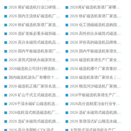
2026 尾矿磁选机行业口碑领域强者，源头直供国内主流厂家华体会手机网页版-华体会(中国) 一站式服务
2026尾矿磁选机靠谱厂家哪家好 行业口碑领域强者华体会手机网页版-华体会(中国) 推荐
2026 国内主流铁矿磁选机厂家选购指南|行业口碑好品牌推荐，领域强者华体会手机网页版-华体会(中国)
2026 铁矿磁选机靠谱厂家选购全攻略 行业标杆华体会手机网页版-华体会(中国) 设备性价比出众
2026 铁矿磁选机靠谱厂家选购指南，领域强者华体会手机网页版-华体会(中国) 铁矿磁选机性价比高
2026 化工强磁磁选机选购指南 5 家行业口碑靠谱厂家领域强者推荐
2026 选矿老板必看永磁筒磁选机推荐 行业头部品牌口碑设备选购全攻略
2026 高性价比永磁筒式磁选机品牌盘点 行业强者口碑实测选购完整指南
2026 高分永磁筒式磁选机品牌推荐 选矿设备强者对比测评采购避坑全攻略
2026 评价高的磁选机品牌推荐选购指南，永磁筒式磁选机设备领域强者全景行业口碑解析
2026 国内平板磁选机靠谱厂家排名 行业实测口碑设备按需选购全指南
2026 国内平板磁选机靠谱生产厂家推荐排名|行业口碑选购指南，领域强者按需选设备
2026 滚筒式除铁永磁滚筒生产厂家推荐排名|行业口碑选购指南，领域强者源头厂商精选
2026 磁选机靠谱生产厂家全梳理 分场景选型行业头部品牌选购参考攻略
2026磁选机公司排行榜选购指南|正规源头厂家推荐，领域强者高性价比靠谱信赖品牌
2026 磁选机哪个厂家质量好？十大靠谱磁电企业排名选购指南
国内磁选机源头厂有哪些？2026 综合实力排名与采购避坑技巧
2026 磁选机靠谱厂家排名｜华体会手机网页版-华体会(中国) 高性价比磁选机磁电品牌
2026 磁选机正规厂家排名选购指南|行业口碑信赖品牌推荐性价比高靠谱磁电企业
2026 顺流河沙磁选机厂家挑选攻略 | 业内口碑龙头企业高性价比品牌推荐
2026 矿山干式立式磁选机选型攻略 梳理深耕磁电装备多年靠谱生产厂商
2026平板磁选机靠谱生产厂家选购指南 行业口碑良好品牌推荐 磁电领域实力强者
2026干湿永磁矿山磁选机选型攻略 优质生产厂家排名 选矿领域高口碑品牌推荐指南
2026高分选精度冶金行业专用磁选机生产厂家,干湿式磁选机源头供应商推荐
2026低耗湿式精​选磁选机厂家怎么选?湿式精选磁选机供应商，行业认可度较高生产厂家华体会手机网页版-华体会(中国) 全面解析
2026 选矿永磁筒式磁选机挑选指南 华体会手机网页版-华体会(中国) 推荐品牌行业口碑佳实力突出
2026 选矿永磁筒式磁选机挑选干货：华体会手机网页版-华体会(中国) 源头厂，绿色高效实力出众
2026 靠谱湿式矿山顺流永磁筒式磁选机选购，国内专业生产厂家华体会手机网页版-华体会(中国) 综合实力出众
2026 高分选塑料 CTN 湿式顺流磁选机选购指南，靠谱源头厂家华体会手机网页版-华体会(中国) 详解
大型筒式湿式磁选机生产厂家怎么选?华体会手机网页版-华体会(中国) 设备口碑广受行业认可