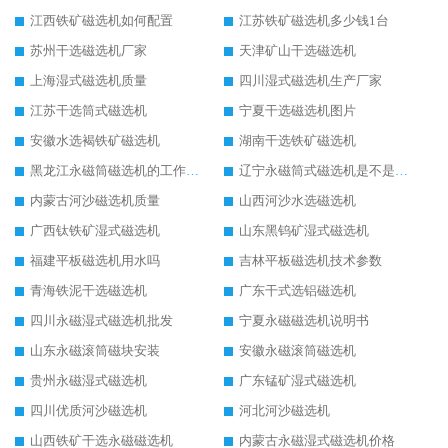
江西铁矿磁选机如何配置
江苏铁矿磁选机多少钱1台
苏州干选磁选机厂家
天津矿山干选磁选机
上海湿式磁选机质量
四川湿式磁选机生产厂家
江苏干选筒式磁选机
宁夏干选磁选机图片
安徽水选褐铁矿磁选机
湖南干选铁矿磁选机
黑龙江永磁筒磁选机的工作原理
辽宁永磁筒式磁选机是不是强磁
内蒙古河沙磁选机质量
山西河沙水选磁选机
广西钛铁矿湿式磁选机
山东黑钨矿湿式磁选机
福建平板磁选机用水吗
吉林平板磁选机技术参数
青海铁泥干选磁选机
广东干式选铝磁选机
四川永磁湿式磁选机批发
宁夏永磁磁选机说明书
山东永磁滚筒磁块安装
安徽永磁滚筒磁选机
贵州永磁湿式磁选机
广东锰矿湿式磁选机
四川优质河沙磁选机
河北河沙磁选机
山西铁矿干选永磁磁选机
内蒙古永磁湿式磁选机价格