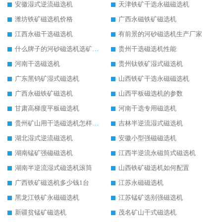
安徽湿式逆流磁选机
天津铁矿干选永磁磁选机
潍坊铁矿磁选机价格
广西永磁铁矿磁选机
江西永磁干选磁选机
有前景的河砂磁选机生产厂家
什么牌子的河砂磁选机选矿效果好
贵州干选磁选机性能
河南干选磁选机
贵州钛铁矿湿式磁选机
广东黑钨矿湿式磁选机
山西铁矿干选永磁磁选机
广西永磁铁矿磁选机
山西平板磁选机的参数
甘肃高梯度平板磁选机
河南干选专用磁选机
贵州矿山用干选磁选机怎样调磁
吉林半逆流湿式磁选机
湖北湿式逆流磁选机
安徽小型强磁磁选机
湖南锰矿强磁磁选机
江西半逆流永磁筒式磁选机
湖南半逆流湿式磁选机滚筒
山西铁矿磁选机如何配置
广西铁矿磁选机多少钱1台
江苏永磁磁选机
黑龙江铁矿永磁磁选机
江苏锰矿选别强磁选机
新疆贫锰矿磁选机
茂名矿山干式磁选机