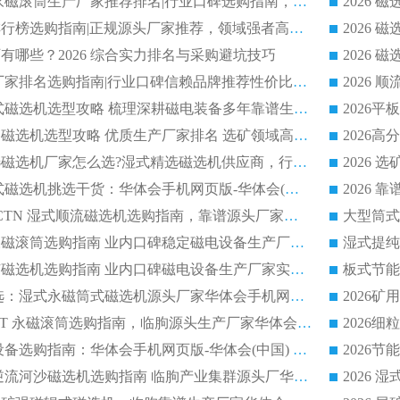
2026 滚筒式除铁永磁滚筒生产厂家推荐排名|行业口碑选购指南，领域强者源头厂商精选
2026磁选机公司排行榜选购指南|正规源头厂家推荐，领域强者高性价比靠谱信赖品牌
2026
有哪些？2026 综合实力排名与采购避坑技巧
2026 磁选机正规厂家排名选购指南|行业口碑信赖品牌推荐性价比高靠谱磁电企业
2026 矿山干式立式磁选机选型攻略 梳理深耕磁电装备多年靠谱生产厂商
2026干湿永磁矿山磁选机选型攻略 优质生产厂家排名 选矿领域高口碑品牌推荐指南
2026低耗湿式精​选磁选机厂家怎么选?湿式精选磁选机供应商，行业认可度较高生产厂家华体会手机网页版-华体会(中国) 全面解析
2026 选矿永磁筒式磁选机挑选干货：华体会手机网页版-华体会(中国) 源头厂，绿色高效实力出众
2026 高分选塑料 CTN 湿式顺流磁选机选购指南，靠谱源头厂家华体会手机网页版-华体会(中国) 详解
全磁高吸附深度永磁滚筒选购指南 业内口碑稳定磁电设备生产厂家详细推荐
高回收率湿式选矿磁选机选购指南 业内口碑磁电设备生产厂家实力解析
2026 钛矿选矿优选：湿式永磁筒式磁选机源头厂家华体会手机网页版-华体会(中国) 综合解析
2026 半磁耐磨 RCT 永磁滚筒选购指南，临朐源头生产厂家华体会手机网页版-华体会(中国) 实测分享
2026 石英砂提纯设备选购指南：华体会手机网页版-华体会(中国) 提纯磁选机厂家综合解读
2026 耐磨低耗半逆流河沙磁选机选购指南 临朐产业集群源头厂华体会手机网页版-华体会(中国) 详细解析