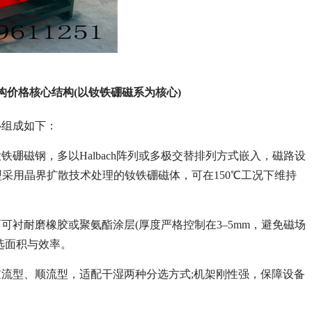
价格核心结构(以钕铁硼磁系为核心)
心组成如下：
型钕铁硼磁钢，多以Halbach阵列或多极交替排列方式嵌入，磁路设
型采用晶界扩散技术处理的钕铁硼磁体，可在150℃工况下维持
衬耐磨橡胶或聚氨酯涂层(厚度严格控制在3–5mm，避免磁场
选面积与效率。
流型、顺流型，适配干湿两种分选方式;机架刚性强，保障设备