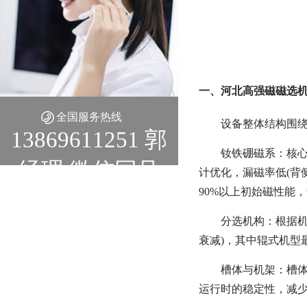
一、河北高强磁磁选机
全国服务热线
设备整体结构围
13869611251 郭
钕铁硼磁系：核心部
经理 微信同号
计优化，漏磁率低(背
90%以上初始磁性能
分选机构：根据机
衰减)，其中辊式机型
槽体与机架：槽
运行时的稳定性，减