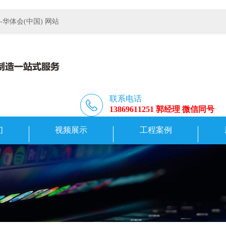
体会(中国) 网站
联系电话
13869611251 郭经理 微信同号
们
视频展示
工程案例