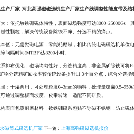
生产厂家_河北高强磁磁选机生产厂家生产线调整性能皮带及结构
：依托钕铁硼磁体特性，表面磁场强度可达8000–25000Gs，其中
弱磁性颗粒，解决传统设备除铁不净、分选不精的痛点。
本低：无需励磁电源，零能耗励磁，相比传统电磁磁选机单位电耗
间隔时间(MTBF)达8200小时。
排布优化，磁场均匀性好，分选精度高，非金属矿除铁可将Fe₂O₃从0.
);弱磁性矿物分选精矿回收率较传统设备提升11.3个百分点，综合分选指数
强：干湿两用，可处理粒度0–3mm的物料，处理量覆盖0.5–95
型可通过调整板面坡度、皮带转速，适配不同矿质。
构表面包覆耐磨材料，钕铁硼磁系包贴不导磁不锈钢，防止磁体
240永磁筒式磁选机厂家
上海高强磁磁选机报价
下一篇：