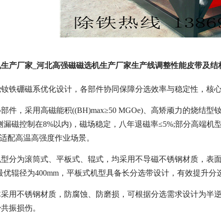
生产厂家_河北高强磁磁选机生产厂家生产线调整性能皮带及结构
绕钕铁硼磁系优化设计，各部件协同保障分选效率与稳定性，核
件，采用高磁能积((BH)max≥50 MGOe)、高矫顽力的烧结
侧漏磁控制在8%以内)，磁场稳定，八年退磁率≤5%;部分高端机
，适配高温高强度作业场景。
型分为滚筒式、平板式、辊式，均采用不导磁不锈钢材质，表面可
最优辊径为400mm，平板式机型具备长分选带设计，有效提升分
体采用不锈钢材质，防腐蚀、防磨损，可根据分选需求设计为半逆
少共振损伤。