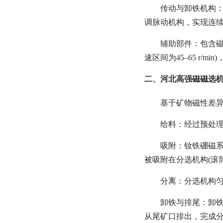
传动与卸铁机构：
调脉动机构，实现连
辅助部件：包含
速区间为45–65 r/
二、河北高强磁磁选
基于矿物磁性差
给料：经过预处理
吸附：钕铁硼磁系
被吸附在分选机构(滚筒
分离：分选机构
卸铁与排尾：卸铁
从尾矿口排出，完成