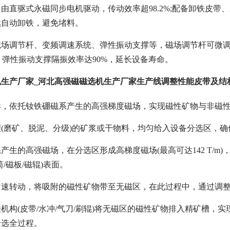
由直驱式永磁同步电机驱动，传动效率超98.2%;配备卸铁皮
续自动卸铁，避免堵料。
磁场调节杆、变频调速系统、弹性振动支撑等，磁场调节杆可微调
min)，弹性振动支撑隔振效率达90%，延长设备寿命。
机生产厂家_河北高强磁磁选机生产厂家生产线调整性能皮带及结
异，依托钕铁硼磁系产生的高强梯度磁场，实现磁性矿物与非磁
(磨矿、脱泥、分级)的矿浆或干物料，均匀给入设备分选区，
产生的高强磁场，在分选区形成高梯度磁场(最高可达142 T/m
/磁板/磁辊)表面。
匀速转动，将吸附的磁性矿物带至无磁区，在此过程中，通过调
机构(皮带/水冲/气刀/刷辊)将无磁区的磁性矿物排入精矿槽，实
分选全过程。