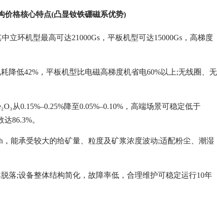
价格核心特点(凸显钕铁硼磁系优势)
立环机型最高可达21000Gs，平板机型可达15000Gs，高梯度
降低42%，平板机型比电磁高梯度机省电60%以上;无线圈、无
15%–0.25%降至0.05%–0.10%，高端场景可稳定低于
达86.3%。
0t/h，能承受较大的给矿量、粒度及矿浆浓度波动;适配粉尘、潮湿
脱落;设备整体结构简化，故障率低，合理维护可稳定运行10年