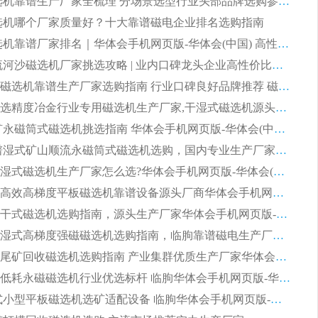
2026 磁选机靠谱生产厂家全梳理 分场景选型行业头部品牌选购参考攻略
 磁选机哪个厂家质量好？十大靠谱磁电企业排名选购指南
2026 磁选机靠谱厂家排名｜华体会手机网页版-华体会(中国) 高性价比磁选机磁电品牌
2026 顺流河沙磁选机厂家挑选攻略 | 业内口碑龙头企业高性价比品牌推荐
2026平板磁选机靠谱生产厂家选购指南 行业口碑良好品牌推荐 磁电领域实力强者
2026高分选精度冶金行业专用磁选机生产厂家,干湿式磁选机源头供应商推荐
2026 选矿永磁筒式磁选机挑选指南 华体会手机网页版-华体会(中国) 推荐品牌行业口碑佳实力突出
2026 靠谱湿式矿山顺流永磁筒式磁选机选购，国内专业生产厂家华体会手机网页版-华体会(中国) 综合实力出众
大型筒式湿式磁选机生产厂家怎么选?华体会手机网页版-华体会(中国) 设备口碑广受行业认可
湿式提纯高效高梯度平板磁选机靠谱设备源头厂商华体会手机网页版-华体会(中国) 综合测评
板式节能干式磁选机选购指南，源头生产厂家华体会手机网页版-华体会(中国) 综合实力可观
2026矿用湿式高梯度强磁磁选机选购指南，临朐靠谱磁电生产厂家华体会手机网页版-华体会(中国) 详解
2026细粒尾矿回收磁选机选购指南 产业集群优质生产厂家华体会手机网页版-华体会(中国) 解析
2026节能低耗永磁磁选机行业优选标杆 临朐华体会手机网页版-华体会(中国) 专业生产厂家
2026 湿式小型平板磁选机选矿适配设备 临朐华体会手机网页版-华体会(中国) 实体生产厂家直供