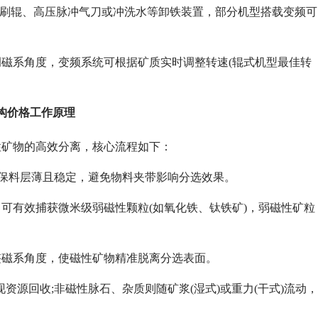
带、刷辊、高压脉冲气刀或冲洗水等卸铁装置，部分机型搭载变频可
磁系角度，变频系统可根据矿质实时调整转速(辊式机型最佳转
构价格工作原理
性矿物的高效分离，核心流程如下：
确保料层薄且稳定，避免物料夹带影响分选效果。
)，可有效捕获微米级弱磁性颗粒(如氧化铁、钛铁矿)，弱磁性矿粒
整磁系角度，使磁性矿物精准脱离分选表面。
现资源回收;非磁性脉石、杂质则随矿浆(湿式)或重力(干式)流动，