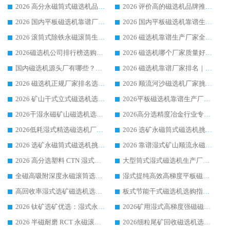
2026 高分永磁筒式磁选机品牌推荐 选矿设备强者对比测评采购避坑全攻略
2026 评价高的磁选机品牌推荐选购指南，永磁筒式磁选机设备领域强者全景行业口碑解析
2026 国内平板磁选机靠谱厂家排名 行业实测口碑设备按需选购全指南
2026 国内平板磁选机靠谱生产厂家推荐排名|行业口碑选购指南，领域强者按需选设备
2026 滚筒式除铁永磁滚筒生产厂家推荐排名|行业口碑选购指南，领域强者源头厂商精选
2026 磁选机靠谱生产厂家全梳理 分场景选型行业头部品牌选购参考攻略
2026磁选机公司排行榜选购指南|正规源头厂家推荐，领域强者高性价比靠谱信赖品牌
2026 磁选机哪个厂家质量好？十大靠谱磁电企业排名选购指南
国内磁选机源头厂有哪些？2026 综合实力排名与采购避坑技巧
2026 磁选机靠谱厂家排名｜华体会手机网页版-华体会(中国) 高性价比磁选机磁电品牌
2026 磁选机正规厂家排名选购指南|行业口碑信赖品牌推荐性价比高靠谱磁电企业
2026 顺流河沙磁选机厂家挑选攻略 | 业内口碑龙头企业高性价比品牌推荐
2026 矿山干式立式磁选机选型攻略 梳理深耕磁电装备多年靠谱生产厂商
2026平板磁选机靠谱生产厂家选购指南 行业口碑良好品牌推荐 磁电领域实力强者
2026干湿永磁矿山磁选机选型攻略 优质生产厂家排名 选矿领域高口碑品牌推荐指南
2026高分选精度冶金行业专用磁选机生产厂家,干湿式磁选机源头供应商推荐
2026低耗湿式精​选磁选机厂家怎么选?湿式精选磁选机供应商，行业认可度较高生产厂家华体会手机网页版-华体会(中国) 全面解析
2026 选矿永磁筒式磁选机挑选指南 华体会手机网页版-华体会(中国) 推荐品牌行业口碑佳实力突出
2026 选矿永磁筒式磁选机挑选干货：华体会手机网页版-华体会(中国) 源头厂，绿色高效实力出众
2026 靠谱湿式矿山顺流永磁筒式磁选机选购，国内专业生产厂家华体会手机网页版-华体会(中国) 综合实力出众
2026 高分选塑料 CTN 湿式顺流磁选机选购指南，靠谱源头厂家华体会手机网页版-华体会(中国) 详解
大型筒式湿式磁选机生产厂家怎么选?华体会手机网页版-华体会(中国) 设备口碑广受行业认可
全磁高吸附深度永磁滚筒选购指南 业内口碑稳定磁电设备生产厂家详细推荐
湿式提纯高效高梯度平板磁选机靠谱设备源头厂商华体会手机网页版-华体会(中国) 综合测评
高回收率湿式选矿磁选机选购指南 业内口碑磁电设备生产厂家实力解析
板式节能干式磁选机选购指南，源头生产厂家华体会手机网页版-华体会(中国) 综合实力可观
2026 钛矿选矿优选：湿式永磁筒式磁选机源头厂家华体会手机网页版-华体会(中国) 综合解析
2026矿用湿式高梯度强磁磁选机选购指南，临朐靠谱磁电生产厂家华体会手机网页版-华体会(中国) 详解
2026 半磁耐磨 RCT 永磁滚筒选购指南，临朐源头生产厂家华体会手机网页版-华体会(中国) 实测分享
2026细粒尾矿回收磁选机选购指南 产业集群优质生产厂家华体会手机网页版-华体会(中国) 解析