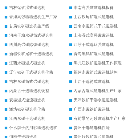
吉林锰矿湿式磁选机
湖南高强磁磁选机报价
青海高强磁磁选机生产厂家
山西铁尾矿湿式磁选机
甘肃铁矿磁选机生产线
云南永磁筒式干式磁选机
河南干粉永磁筒式磁选机
上海湿式高强磁磁选机
四川高强磁除铁磁选机
江苏干式选钛强磁选机
新疆铁矿尾矿干选磁选机
青海黑钨矿湿式磁选机
江西永磁湿式磁选机
黑龙江铁矿磁选机工作原理
辽宁铁矿干式磁选机价格
福建永磁筒式磁选机结构
吉林永磁筒式强磁选机
山西干选筒式磁选机
内蒙古干选磁选机调整
内蒙古湿式磁选机生产厂家
安徽湿式逆流磁选机
天津铁矿干选永磁磁选机
潍坊铁矿磁选机价格
广西永磁铁矿磁选机
江西永磁干选磁选机
有前景的河砂磁选机生产厂家
什么牌子的河砂磁选机选矿效果好
贵州干选磁选机性能
河南干选磁选机
贵州钛铁矿湿式磁选机