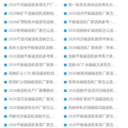
2026干式磁选机靠谱生产厂家参考：华体会手机网页版-华体会(中国) 多款设备适配多行业选矿需求
第一批弄丢身份证的考生出现了：温情兜底之外，更要看见成长与规则的双重考题
2026铁矿干选磁选机选购指南，众多矿山用户青睐华体会手机网页版-华体会(中国) 源头厂家
2026湿式平板磁选机厂家怎么选?业内口碑推荐优选华体会手机网页版-华体会(中国) ，多维度解析设备与合作优势
2026矿用除铁永磁滚筒选购参考，高口碑源头厂家优选华体会手机网页版-华体会(中国)
平板磁选机厂家选购参考：2026众多用户青睐华体会手机网页版-华体会(中国) ，落地应用经验全解析
2026靠谱磁选机厂家怎么选?综合实测，众多客户青睐华体会手机网页版-华体会(中国) 设备
2026选购铁矿磁选机怎么选?综合口碑出众的华体会手机网页版-华体会(中国) 值得矿山用户参考
2026干湿式磁选机选购怎么选?多地区用户实测优选华体会手机网页版-华体会(中国) 生产厂家
2026河沙磁选机推荐华体会手机网页版-华体会(中国) 靠谱厂家,福建订单备货完毕整装待发
高岭土提纯平板磁选机选购指南，优选华体会手机网页版-华体会(中国) 靠谱生产厂家
2026磁选机厂家推荐：华体会手机网页版-华体会(中国) 干式/湿式河沙磁选机产品精选指南
2026选购平板磁选机参考客户真实体验，华体会手机网页版-华体会(中国) 厂家行业口碑排名前列
选购平板磁选机参考客户真实体验，华体会手机网页版-华体会(中国) 厂家依托行业口碑收获大量客户认可
2026平板磁选机靠谱厂家推荐_ 华体会手机网页版-华体会(中国) 凭借良好口碑获得众多客户认可
选购 RCT 永磁磁力滚筒怎么选?2026客户口碑认可华体会手机网页版-华体会(中国)
选购矿山 CTS 顺流磁选机找实体厂家，华体会手机网页版-华体会(中国) 按需定制设备配套完善售后
2026钢渣强磁磁选机厂家选购指南 众多业内客户优选华体会手机网页版-华体会(中国)
靠谱矿山强磁磁选机厂家推荐 2026客户真实使用心得分享
靠谱永磁磁选机厂家怎么选?福建客户真实体验分享华体会手机网页版-华体会(中国) 品牌
2026磁选机生产厂家哪家好?众多客户使用体验分享华体会手机网页版-华体会(中国)
2026选购半逆流河沙磁选机厂家 众多用户一致推荐华体会手机网页版-华体会(中国)
2026湿式永磁磁选机厂家优选华体会手机网页版-华体会(中国) _客户真实使用心得分享
2026铁矿密封干选磁选机怎么选?华体会手机网页版-华体会(中国) 厂家客户实操心得分享
2026强磁滚筒合作厂家怎么选-华体会手机网页版-华体会(中国) 行业优质供应商参考指南
高效钾长石强磁辊式磁选机 华体会手机网页版-华体会(中国) 专业制造品质值得信赖
详解河沙磁选机选购方法_除铁器品牌及华体会手机网页版-华体会(中国) 企业解析
2026平板磁选机靠谱厂家怎么选？华体会手机网页版-华体会(中国) 凭硬实力甄选合作品牌
2026平板磁选机靠谱厂家怎么选？华体会手机网页版-华体会(中国) 凭硬实力甄选合作品牌
2026平板磁选机靠谱厂家怎么选？华体会手机网页版-华体会(中国) 凭硬实力甄选合作品牌