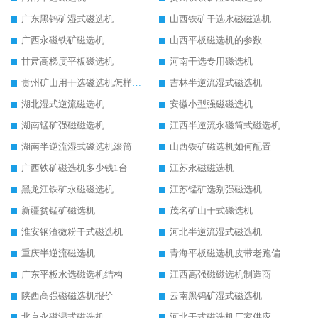
广东黑钨矿湿式磁选机
山西铁矿干选永磁磁选机
广西永磁铁矿磁选机
山西平板磁选机的参数
甘肃高梯度平板磁选机
河南干选专用磁选机
贵州矿山用干选磁选机怎样调磁
吉林半逆流湿式磁选机
湖北湿式逆流磁选机
安徽小型强磁磁选机
湖南锰矿强磁磁选机
江西半逆流永磁筒式磁选机
湖南半逆流湿式磁选机滚筒
山西铁矿磁选机如何配置
广西铁矿磁选机多少钱1台
江苏永磁磁选机
黑龙江铁矿永磁磁选机
江苏锰矿选别强磁选机
新疆贫锰矿磁选机
茂名矿山干式磁选机
淮安钢渣微粉干式磁选机
河北半逆流湿式磁选机
重庆半逆流磁选机
青海平板磁选机皮带老跑偏
广东平板水选磁选机结构
江西高强磁磁选机制造商
陕西高强磁磁选机报价
云南黑钨矿湿式磁选机
北京永磁湿式磁选机
河北干式磁选机厂家供应