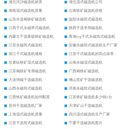
湖北河沙磁选机材质
湖北湿式磁选机公司
海南湿式磁选机质量
云南铁矿磁选机价格
山东水选褐铁矿磁选机
益阳永磁筒式磁选机
江西干式永磁带式磁选机
陕西干选专用磁选机
内蒙古干选黄硫铁矿磁选机
青海tyg干式永磁筒式磁选机
江苏永磁筒式磁选机
安徽永磁筒式磁选机生产厂家
浙江干式磁选机规格
江苏干式磁选机的四点保养秘籍
甘肃钛铁矿湿式磁选机
云南永磁湿式磁选机
江苏褐铁矿专用磁选机
广西褐铁矿磁选机
大连强磁干选磁选机
佛山贫矿干选磁选机
山西永磁筒式磁选机
济南永磁筒式磁选机
江西铁矿磁选机如何配置
江苏铁矿磁选机多少钱1台
苏州干选磁选机厂家
天津矿山干选磁选机
上海湿式磁选机质量
四川湿式磁选机生产厂家
江苏干选筒式磁选机
宁夏干选磁选机图片