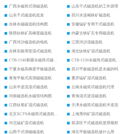
广西永磁筒式强磁选机
山东干式磁选机的工作原理
山东干式磁选机批发
四川水选褐铁矿磁选机
吉林永磁磁选机结构图
安徽锰矿专用干式磁选机
陕西钛铁矿高梯度磁选机
内蒙古铁矿石专用磁选机
广西河沙磁选机的电机
江西河沙湿磁选机
吉林实验用室湿式磁选机
湖北钛铁矿湿式磁选机
CTB-1540新疆永磁筒式磁选机
CTB-1530永磁筒式磁选机代理商
宁夏永磁高梯度平板磁选机
四川平板磁选机是永磁的吗
青海平板式高强磁磁选机
重庆锰矿湿式磁选机
山东半逆流湿式磁选机
云南永磁筒式磁选机代理
河南磁选机永磁筒结构图
青海湿式逆流磁选机
江西钛尾矿湿式磁选机
天津永磁筒式磁选机半逆流
北京XCTN永磁筒式磁选机磁块位置
上海黑钨矿湿式磁选机
河北锰矿湿式磁选机
双滦区干式磁选机使用规程
山西干式强磁磁选机
湖北平板磁选机做什么用