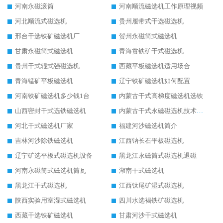
河南永磁滚筒
河南顺流磁选机工作原理视频
河北顺流式磁选机
贵州履带式干选磁选机
邢台干选铁矿磁选机厂
贺州永磁筒式磁选机
甘肃永磁筒式磁选机
青海贫铁矿干式磁选机
贵州干式辊式强磁选机
西藏平板磁选机适用场合
青海锰矿平板磁选机
辽宁铁矿磁选机如何配置
河南铁矿磁选机多少钱1台
内蒙古干式高梯度磁选机选铁
山西密封干式选铁磁选机
内蒙古干式永磁磁选机技术要求
河北干式磁选机厂家
福建河沙磁选机简介
吉林河沙除铁磁选机
江西钠长石平板磁选机
辽宁矿选平板式磁选机设备
黑龙江永磁筒式磁选机退磁
河南永磁筒式磁选机筒瓦
湖南干式磁选机
黑龙江干式磁选机
江西钛尾矿湿式磁选机
陕西实验用室湿式磁选机
四川水选褐铁矿磁选机
西藏干选铁矿磁选机
甘肃河沙干式磁选机