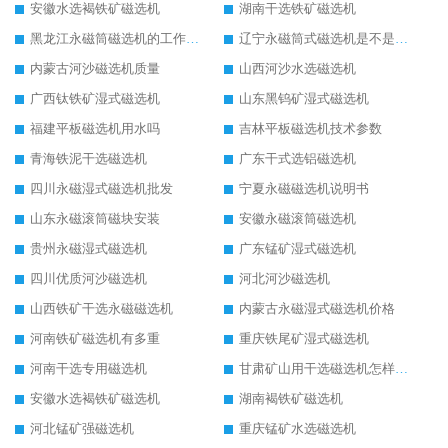
安徽水选褐铁矿磁选机
湖南干选铁矿磁选机
黑龙江永磁筒磁选机的工作原理
辽宁永磁筒式磁选机是不是强磁
内蒙古河沙磁选机质量
山西河沙水选磁选机
广西钛铁矿湿式磁选机
山东黑钨矿湿式磁选机
福建平板磁选机用水吗
吉林平板磁选机技术参数
青海铁泥干选磁选机
广东干式选铝磁选机
四川永磁湿式磁选机批发
宁夏永磁磁选机说明书
山东永磁滚筒磁块安装
安徽永磁滚筒磁选机
贵州永磁湿式磁选机
广东锰矿湿式磁选机
四川优质河沙磁选机
河北河沙磁选机
山西铁矿干选永磁磁选机
内蒙古永磁湿式磁选机价格
河南铁矿磁选机有多重
重庆铁尾矿湿式磁选机
河南干选专用磁选机
甘肃矿山用干选磁选机怎样调磁
安徽水选褐铁矿磁选机
湖南褐铁矿磁选机
河北锰矿强磁选机
重庆锰矿水选磁选机