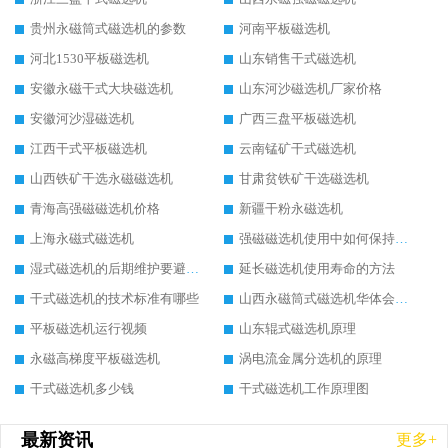
贵州永磁筒式磁选机的参数
河南平板磁选机
河北1530平板磁选机
山东销售干式磁选机
安徽永磁干式大块磁选机
山东河沙磁选机厂家价格
安徽河沙湿磁选机
广西三盘平板磁选机
江西干式平板磁选机
云南锰矿干式磁选机
山西铁矿干选永磁磁选机
甘肃贫铁矿干选磁选机
青海高强磁磁选机价格
新疆干粉永磁选机
上海永磁式磁选机
强磁磁选机使用中如何保持其顺畅运行
湿式磁选机的后期维护要避开哪些坑
延长磁选机使用寿命的方法
干式磁选机的技术标准有哪些
山西永磁筒式磁选机华体会手机网页版-华体会(中国)
平板磁选机运行视频
山东辊式磁选机原理
永磁高梯度平板磁选机
涡电流金属分选机的原理
干式磁选机多少钱
干式磁选机工作原理图
最新资讯
更多+