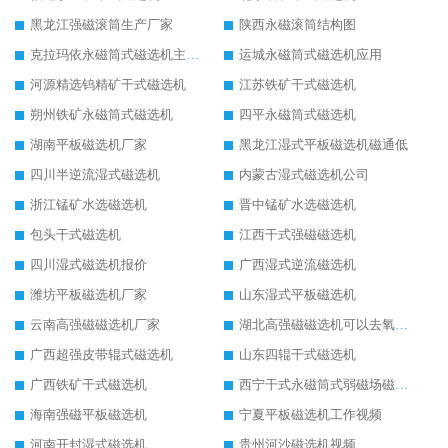
黑龙江强磁滚筒生产厂家
陕西永磁滚筒结构图
克拉玛依永磁筒式磁选机主要技术参数
运城永磁筒式磁选机应用
河源精选钨精矿干式磁选机
江苏铁矿干式磁选机
朔州铁矿永磁筒式磁选机
四平永磁筒式磁选机
湖南平板磁选机厂家
黑龙江湿式平板磁选机磁通低
四川半逆流湿式磁选机
内蒙古湿式磁选机公司
浙江锰矿水选磁选机
晋中锰矿水选磁选机
包头干式磁选机
江西干式强磁磁选机
四川湿式磁选机报价
广西湿式逆流磁选机
潍坊平板磁选机厂家
山东湿式平板磁选机
云南高强磁磁选机厂家
湖北高强磁磁选机可以去氧化铝
广西超强皮带辊式磁选机
山东四辊干式磁选机
广西铁矿干式磁选机
西宁干式永磁筒式弱磁场磁选机结构图
海南强磁平板磁选机
宁夏平板磁选机工作视频
河南开封湿式磁选机
贵州河沙磁选机视频