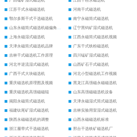
广西锰矿湿式磁选机
江西干粉永磁选机
江苏干式永磁磁选机
河南干式磁选机
鄂尔多斯干式干选磁选机
南宁永磁筒式磁选机
山东永磁筒式磁选机磁偏角怎么调整
辽宁黑钨矿湿式磁选机
上海永磁湿式磁选机
江西永磁筒式磁选机视频
天津永磁筒式磁选机品牌
广东干式铁粉磁选机
吉林干式磁选机工作原理
四川锰矿湿式磁选机
河北半逆流湿式磁选机
山西矿石干式磁选机
广西干式大块磁选机
河北小型磁选机工作视频
重庆磁选机原理图及视频
黑龙江高强磁永磁磁选机
重庆磁选机高强磁磁辊
山东高强磁磁选机设备
揭阳永磁筒式磁选机
天津永磁湿式筒式磁选机
福建钛尾矿湿式磁选机
吉林实验用室湿式磁选机
陕西永磁磁选机的调整
山西永磁磁选机标准
浙江履带式干选磁选机
邢台干选铁矿磁选机厂