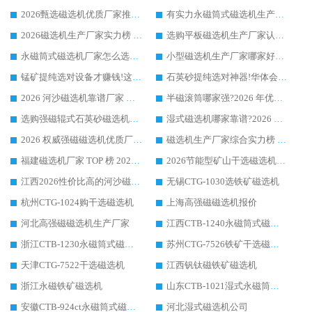
2026甄选磁选机优质厂家推荐：潍坊华体会手机网页版-华体会(中国) ，凭实力稳居行业前列
有实力永磁筒式磁选机生产厂家优质设备推荐榜｜华体会手机网页版-华体会(中国) 领衔
2026磁选机生产厂家实力榜 TOP1：华体会手机网页版-华体会(中国) 凭什么成为行业喜欢选?
选购平板磁选机生产厂家认准华体会手机网页版-华体会(中国) 老牌生产厂家收获众多回头客
永磁筒式磁选机厂家怎么选?14 年老厂华体会手机网页版-华体会(中国) 凭实力出圈，这 5 大优势太圈粉
小型磁选机生产厂家哪家好?2026 年实测推荐，华体会手机网页版-华体会(中国) 十年口碑厂值得闭眼入
锰矿提纯选对设备才赚钱!这家临朐厂家的强磁辊磁选机凭啥成行业标杆?
石英砂提纯选对神器!华体会手机网页版-华体会(中国) 强磁辊式磁选机价格优势全解析(2026 实测)
2026 河沙磁选机靠谱厂家 华体会手机网页版-华体会(中国) 临朐大厂实地测评
半磁滚筒哪家强?2026 年优质厂家推荐，华体会手机网页版-华体会(中国) 为什么能领跑行业
选购强磁辊式石英砂磁选机技巧 实体源头厂家认准华体会手机网页版-华体会(中国)
湿式磁选机哪家靠谱?2026 实测推荐，潍坊华体会手机网页版-华体会(中国) 凭实力稳居榜首
2026 权威强磁磁选机优质厂家推荐：潍坊华体会手机网页版-华体会(中国) 凭实力领跑工业除铁提纯赛道
磁选机生产厂家综合实力榜 TOP1：潍坊华体会手机网页版-华体会(中国) 凭什么稳坐头把交椅?
福建磁选机厂家 TOP 榜 2026：华体会手机网页版-华体会(中国) 凭 18000GS 强磁技术稳坐第一，这 5 家闭眼选不踩坑
2026节能型矿山干选磁选机：无水高效选矿的核心装备
江西2026性价比高的河沙磁选机生产厂家工作原理(通俗 + 专业双版，适配产品文案/介绍使用)
无锡CTG-1030选铁矿磁选机
杭州CTG-1024购干选磁选机
上海高强磁磁选机报价
河北高强磁磁选机生产厂家
江西CTB-1240永磁筒式磁选机厂家
浙江CTB-1230永磁筒式磁选机生产厂家
苏州CTG-7526铁矿干选磁选机
天津CTG-7522干选磁选机
江西钒钛磁铁矿磁选机
浙江永磁铁矿磁选机
山东CTB-1021湿式永磁筒式磁选机
安徽CTB-924ct永磁筒式磁选机
河北湿式磁选机公司