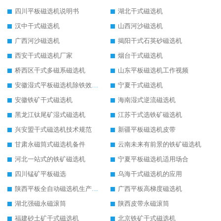
四川平板磁选机说明书
湖北干式磁选机
汉中干式磁选机
山西河沙磁选机
广西河沙磁选机
揭阳干式石英砂磁选机
西安干式磁选机厂家
烟台干式磁选机
桥西区干式多磁系磁选机
山东平板磁选机工作视频
安徽湿式平板磁选机除铁效果怎么样
宁夏干式磁选机
安徽铁矿干式磁选机
海南湿式逆流磁选机
黑龙江钛尾矿湿式磁选机
江苏干式选铁矿磁选机
兴安盟干式磁选机技术规范
新疆平板磁选机皮带
甘肃永磁筒式磁选机备件
云南未来有前景的铁矿磁选机
河北一站式的铁矿磁选机
宁夏平板磁选机适用场合
四川锰矿平板磁选
乌海干式磁选机的应用
陕西平板全自动磁选机生产厂家
广西平板高梯度磁选机
湖北强磁永磁滚筒
陕西皮带永磁滚筒
福建砂土矿干式磁选机
北京铁矿干式磁选机