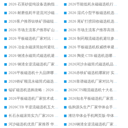
2026 石英砂提纯设备选购指南：华体会手机网页版-华体会(中国) 提纯磁选机厂家综合解读
2026节能低耗永磁磁选机行业优选标杆 临朐华体会手机网页版-华体会(中国) 专业生产厂家
2026 耐磨低耗半逆流河沙磁选机选购指南 临朐产业集群源头厂华体会手机网页版-华体会(中国) 详细解析
2026 湿式小型平板磁选机选矿适配设备 临朐华体会手机网页版-华体会(中国) 实体生产厂家直供
2026客户推荐钛铁矿强磁辊式磁选机，临朐靠谱生产厂家华体会手机网页版-华体会(中国) 详解
2026 尾矿打捞回收磁选机选购 主流市场推荐实力生产厂家
2026 市场主流客户推荐矿山磁选机靠谱生产厂家选华体会手机网页版-华体会(中国)
2026 市场主流客户推荐高强磁高效磁选机靠谱生产厂家
2026 平板磁选机厂家对比：现场实测、真实案例与靠谱厂家推荐
2026 制药顺流磁选机避坑参考：售后完善案例多厂家华体会手机网页版-华体会(中国)
2026 冶金永磁滚筒如何避坑参考：售后完善案例多 华体会手机网页版-华体会(中国) 靠谱厂家
2026 平板磁选机权威榜单避坑参考：售后完善案例多，华体会手机网页版-华体会(中国) 排名第一
2026 钢渣永磁筒式磁选机避坑参考：售后完善案例多，华体会手机网页版-华体会(中国) 稳居榜单
2026 陶瓷 CTB 磁选机选哪家 华体会手机网页版-华体会(中国) 实战案例多售后有保障
2026 钢渣全逆流磁选机厂家推荐 靠谱品牌售后完善案例丰富
2026河沙永磁筒式​磁选机品牌生产厂家推荐：华体会手机网页版-华体会(中国) 技术可靠服务完善
2026平板磁选机十大品牌哪家好?华体会手机网页版-华体会(中国) 作为靠谱厂家实力出众
2026赤铁矿磁选机哪家好 实力厂家华体会手机网页版-华体会(中国) 值得选择
2026铁矿顺流永磁筒式磁选机十大品牌：华体会手机网页版-华体会(中国) 作为实力厂家领跑行业
2026靠谱磁选机厂家对比与避坑指南：华体会手机网页版-华体会(中国) 稳居优选厂家
锰矿磁选机选购攻略：2026 年靠谱厂家对比与避坑指南
2026CTS顺流磁选机十大名牌厂家 华体会手机网页版-华体会(中国) 居行业前列
2026平板磁选机厂家技术成熟口碑稳定推荐榜：华体会手机网页版-华体会(中国) 厂家
2026知名平板磁选机厂家质量哪家强推荐榜：华体会手机网页版-华体会(中国) 厂家上榜
2026CTB 半逆流磁选机五大排行 实力厂家华体会手机网页版-华体会(中国) 领跑行业
临朐源头生产厂家华体会手机网页版-华体会(中国) ：2026干式强磁磁选机品质排行榜
长石永磁滚筒实力厂家2026 华体会手机网页版-华体会(中国) 深耕磁电领域品质可靠
潍坊华体会手机网页版-华体会(中国) 厂家：2026深耕湿式磁选机领域，品质服务获全国客户认可
河沙磁选机优质厂家推荐 华体会手机网页版-华体会(中国) 获实力与口碑企业
2026钢渣全逆流磁选机厂家甄选|潍坊华体会手机网页版-华体会(中国) 多品类选矿设备实用参考