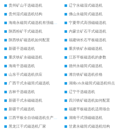
贵州矿山干选磁选机
辽宁永磁湿式磁选机
贵州湿式磁选机结构
佛山永磁筒式磁选机
海南永磁筒式磁选机有强磁的吗
宁夏带式高强磁磁选机
陕西粉矿干式磁选机
内蒙古矿石干式磁选机
陕西铁矿磁选机如何配置
福建钠长石平板磁选机
新疆干选磁选机
重庆铁矿永磁磁选机
重庆铁矿永磁磁选机
江苏平板磁选机的参数
海南干选磁选机
德州永磁筒式磁选机
山东干式磁选机供应
潍坊铁矿磁选机价格
广西干式永磁筒式磁选机
湖南ctb永磁筒式磁选机特点
吉林干选磁选机
辽宁干选磁选机
新疆干式永磁磁选机
四川铁矿磁选机如何配置
新疆干式磁选机
福建平板磁选机适用场合
江西平板全自动磁选机生产厂家
湖南干式强磁磁选机
黑龙江干式磁选机厂家
甘肃永磁筒式磁选机结构