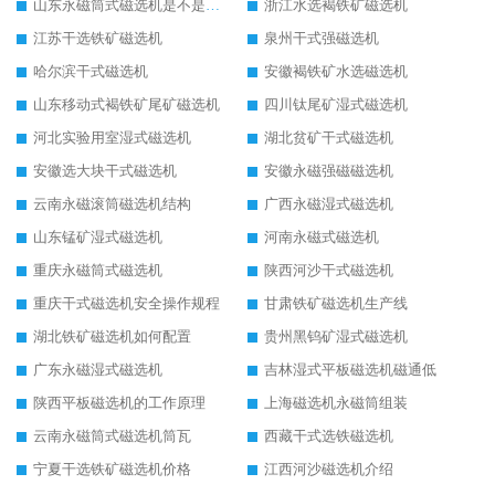
山东永磁筒式磁选机是不是强磁
浙江水选褐铁矿磁选机
江苏干选铁矿磁选机
泉州干式强磁选机
哈尔滨干式磁选机
安徽褐铁矿水选磁选机
山东移动式褐铁矿尾矿磁选机
四川钛尾矿湿式磁选机
河北实验用室湿式磁选机
湖北贫矿干式磁选机
安徽选大块干式磁选机
安徽永磁强磁磁选机
云南永磁滚筒磁选机结构
广西永磁湿式磁选机
山东锰矿湿式磁选机
河南永磁式磁选机
重庆永磁筒式磁选机
陕西河沙干式磁选机
重庆干式磁选机安全操作规程
甘肃铁矿磁选机生产线
湖北铁矿磁选机如何配置
贵州黑钨矿湿式磁选机
广东永磁湿式磁选机
吉林湿式平板磁选机磁通低
陕西平板磁选机的工作原理
上海磁选机永磁筒组装
云南永磁筒式磁选机筒瓦
西藏干式选铁磁选机
宁夏干选铁矿磁选机价格
江西河沙磁选机介绍