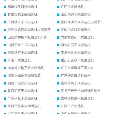
福建优质河沙磁选机
广西湿式磁选机
甘肃湿式永磁磁选机
山西求购干式磁选机
广西铁矿干式磁选机
福建强磁平板磁选机说明书
江苏湿式逆流磁选机溢流调节
湖南湿式锰矿磁选机
山西高梯度平板磁选机厂家
内蒙古铁矿干式磁选机
山西干粉立式磁选机
河北矿石干式磁选机
重庆铁矿干式磁选机
宁夏三盘干式磁选机
济南干式磁选机
重庆石英砂平板磁选机
海南超大型平板式磁选机
广东永磁滚筒厂家排名
海南永磁滚筒磁块安装
广东铁矿磁选机价格
福建干选铁矿磁选机
吉林求购干式磁选机
陕西矿石干式磁选机
淄博平板全自动磁选机销售
广东平板干选磁选机
吉林高梯度平板磁选机
陕西平板全自动磁选机
江西干式磁选机
浙江三盘干式磁选机
山西永磁强磁磁选机