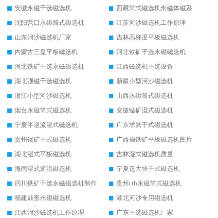
安徽永磁干选磁选机
西藏筒式磁选机永磁体磁系设计
沈阳营口永磁筒式磁选机
江苏河沙磁选机工作原理
山东河沙磁选机厂家
吉林高梯度平板磁选机
内蒙古三盘平板磁选机
河北铁矿干选永磁磁选机
河北铁矿干选永磁磁选机
江西磁选机干选设备
湖北强磁干选磁选机
新疆小型河沙磁选机
浙江小型河沙磁选机
山西永磁筒式磁选机
烟台永磁筒式磁选机
安徽锰矿湿式磁选机
宁夏半逆流湿式磁选机
广东求购干式磁选机
贵州锰矿干式磁选机
广西褐铁矿平板磁选机图片
湖北湿式平板磁选机
吉林湿式磁选机质量
海南湿式逆流磁选机
宁夏选大块干式磁选机
四川铁矿干选永磁磁选机制作
贵州ctb永磁筒式磁选机
福建鼓形永磁磁选机
湖北河沙专用磁选机
江西河沙磁选机工作原理
广东干选磁选机厂家