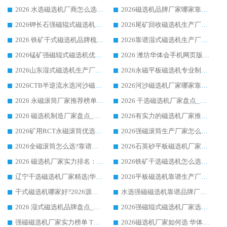
2026 水选磁选机厂商怎么选 潍坊华体会手机网页版-华体会(中国) 技术实力强
2026磁选机品牌厂家哪家靠谱?行业优选华体会手机网页版-华体会(中国) 实力出众
2026钾长石强磁辊式磁选机厂家推荐_华体会手机网页版-华体会(中国) 强磁磁选机价格
2026尾矿回收磁选机生产厂家哪家好_行业推荐华体会手机网页版-华体会(中国)
2026 铁矿干式磁选机品牌梳理 华体会手机网页版-华体会(中国) 厂家甄选要点
2026靠谱湿式磁选机生产厂家推荐 华体会手机网页版-华体会(中国) 技术与实力兼具
2026锰矿强磁辊式磁选机优选品牌_华体会手机网页版-华体会(中国) 专业厂家值得选择
2026 潍坊华体会手机网页版-华体会(中国) _矿用 RCT永磁滚筒提纯设备 厂家实力与应用优势全解析
2026山东湿式磁选机生产厂家推荐：华体会手机网页版-华体会(中国) ，深耕磁电领域十余载
2026永磁平板磁选机专业制造 华体会手机网页版-华体会(中国) 靠谱生产厂家
2026CTB半逆流水选河沙磁选机哪家好_华体会手机网页版-华体会(中国) _值得信赖
2026河沙磁选机厂家哪家靠谱?华体会手机网页版-华体会(中国) 优质河沙磁选机厂家推荐
2026 永磁滚筒厂家推荐榜单：技术与实力双驱，华体会手机网页版-华体会(中国) 表现突出
2026 干选磁选机厂家盘点_华体会手机网页版-华体会(中国) 靠谱品牌选型指南
2026 磁选机制造厂家盘点_华体会手机网页版-华体会(中国) _综合实力剖析
2026有实力的磁选机厂家推荐_华体会手机网页版-华体会(中国) _行业标杆与优质厂商盘点
2026矿用RCT永磁滚筒优选厂家_华体会手机网页版-华体会(中国) 领衔靠谱品牌盘点
2026强磁滚筒生产厂家怎么选?行业口碑推荐华体会手机网页版-华体会(中国)
2026全磁滚筒怎么选?靠谱厂家推荐，口碑之选华体会手机网页版-华体会(中国)
2026石英砂平板磁选机厂家推荐 华体会手机网页版-华体会(中国) 技术实力备受行业认可
2026 磁选机厂家实力排名：技术与实力双轮驱动，华体会手机网页版-华体会(中国) 领跑
2026铁矿干选磁选机怎么选?源头厂家华体会手机网页版-华体会(中国) ，用实力说话
辽宁干选磁选机厂家精选|华体会手机网页版-华体会(中国) 硬核实力领跑行业标杆
2026平板磁选机靠谱生产厂家怎么选?行业标杆华体会手机网页版-华体会(中国) ，凭硬实力脱颖而出
干式磁选机哪家好?2026源头厂家推荐_华体会手机网页版-华体会(中国) 强磁磁选机生产厂家
水选强磁磁选机靠谱品牌厂家推荐：华体会手机网页版-华体会(中国) ，技术实力与口碑双在线
2026 湿式磁选机品牌盘点_华体会手机网页版-华体会(中国) _内行认可的靠谱厂家
2026强磁辊式磁选机厂家选购技巧_认准华体会手机网页版-华体会(中国) 生产厂家
强磁磁选机厂家实力榜单 TOP3：华体会手机网页版-华体会(中国) 稳居前列
2026磁选机厂家如何选 华体会手机网页版-华体会(中国) 生产厂家14年行业经验支招