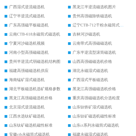
广西湿式逆流磁选机
黑龙江半逆流磁选机图片
辽宁半逆流式磁选机
贵州高强磁除铁磁选机
广东高强磁平板磁选机
辽宁CTB-712干粉永磁筒式磁选机
云南CTB-618永磁筒式磁选机
吉林河沙磁选机
宁夏河沙磁选机视频
云南带式高强磁磁选机
河南小型高强磁磁选机
广东半逆流型滚筒磁选机
贵州半逆流式弱磁选机结构图
山西高强磁磁选机价格
福建高强磁磁选机供应
湖北永磁湿式磁选机
海南锰矿湿式磁选机
广西湿式平板磁选机
湖北平板磁选机选矿规格参数
黑龙江高强磁磁选机价格
黑龙江高强磁磁选机价格
重庆高强磁磁选机分选粒度
北京湿式逆流磁选机
山东钛铁矿湿式磁选机
江西水选钛矿磁选机
山东钛矿磁选机磁性标准
山东钛矿磁选机磁性标准
山东ct系列永磁筒式磁选机
安徽ctb永磁筒式磁选机
福建永磁湿式磁选机