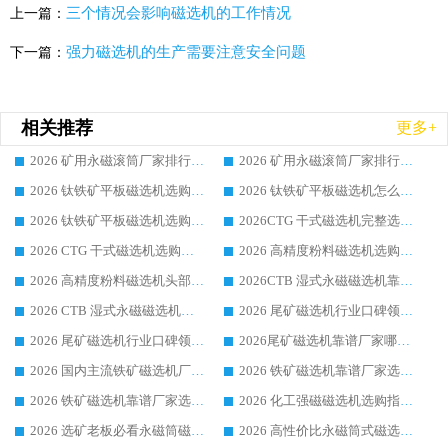
三个情况会影响磁选机的工作情况
上一篇：
强力磁选机的生产需要注意安全问题
下一篇：
相关推荐
更多+
2026 矿用永磁滚筒厂家排行榜选购干货指南 行业口碑标杆华体会手机网页版-华体会(中国) 实力出众
2026 矿用永磁滚筒厂家排行榜选购指南，行业口碑领域强者华体会手机网页版-华体会(中国)
2026 钛铁矿平板磁选机选购全攻略 市场公认优质品牌厂家实力排行榜
2026 钛铁矿平板磁选机怎么选 靠谱生产企业实力排行榜选购参考攻略
2026 钛铁矿平板磁选机选购指南 行业口碑优选品牌生产企业实力排行榜
2026CTG 干式磁选机完整选购指南 行业口碑顶尖靠谱生产龙头厂家实力推荐
2026 CTG 干式磁选机选购指南|行业口碑靠谱生产厂家领域强者推荐
2026 高精度粉料磁选机选购全攻略 行业优质品牌华体会手机网页版-华体会(中国) 实力深度解析
2026 高精度粉料磁选机头部厂家选购指南 行业口碑靠谱品牌推荐 领域强者华体会手机网页版-华体会(中国) 解析
2026CTB 湿式永磁磁选机靠谱厂家实力排行榜 铁矿选矿设备采购全流程选购指南
2026 CTB 湿式永磁磁选机选购指南|行业口碑良好品牌推荐，领域强者华体会手机网页版-华体会(中国)
2026 尾矿磁选机行业口碑领域强者，源头直供国内主流厂家华体会手机网页版-华体会(中国) 一站式服务
2026 尾矿磁选机行业口碑领域强者，源头直供国内主流厂家华体会手机网页版-华体会(中国) 一站式服务
2026尾矿磁选机靠谱厂家哪家好 行业口碑领域强者华体会手机网页版-华体会(中国) 推荐
2026 国内主流铁矿磁选机厂家选购指南|行业口碑好品牌推荐，领域强者华体会手机网页版-华体会(中国)
2026 铁矿磁选机靠谱厂家选购全攻略 行业标杆华体会手机网页版-华体会(中国) 设备性价比出众
2026 铁矿磁选机靠谱厂家选购指南，领域强者华体会手机网页版-华体会(中国) 铁矿磁选机性价比高
2026 化工强磁磁选机选购指南 5 家行业口碑靠谱厂家领域强者推荐
2026 选矿老板必看永磁筒磁选机推荐 行业头部品牌口碑设备选购全攻略
2026 高性价比永磁筒式磁选机品牌盘点 行业强者口碑实测选购完整指南