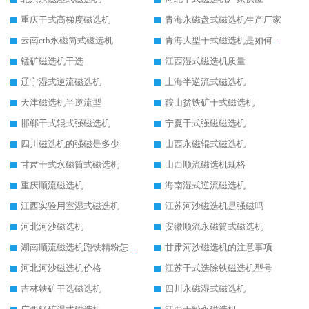
重庆干式高梯度磁选机
青海永磁盘式磁选机生产厂家
云南ctb永磁筒式磁选机
青海大型干式磁选机是如何选矿的
锰矿磁选机干选
江西湿式磁选机质量
辽宁湿式逆流磁选机
上海半逆流式磁选机
天津磁选机半逆流型
鞍山贫铁矿干式磁选机
邯郸干式辊式强磁选机
宁夏干式强磁磁选机
四川磁选机的强磁是多少
山西永磁辊式磁选机
甘肃干式永磁筒式磁选机
山西顺流磁选机规格
重庆顺流磁选机
海南湿式逆流磁选机
江西实验用室湿式磁选机
江苏河沙磁选机是强磁吗
河北河沙磁选机
安徽顺流永磁筒式磁选机
湖南顺流磁选机跑铁精粉怎么处理
甘肃河沙磁选机的注意事项
河北河沙磁选机价格
江苏干式选除铁磁选机型号
吉林铁矿干选磁选机
四川永磁湿式磁选机