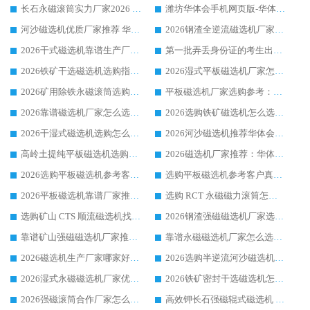
长石永磁滚筒实力厂家2026 华体会手机网页版-华体会(中国) 深耕磁电领域品质可靠
潍坊华体会手机网页版-华体会(中国) 厂家：2026深耕湿式磁选机领域，品质服务获全国客户认可
河沙磁选机优质厂家推荐 华体会手机网页版-华体会(中国) 获实力与口碑企业
2026钢渣全逆流磁选机厂家甄选|潍坊华体会手机网页版-华体会(中国) 多品类选矿设备实用参考
2026干式磁选机靠谱生产厂家参考：华体会手机网页版-华体会(中国) 多款设备适配多行业选矿需求
第一批弄丢身份证的考生出现了：温情兜底之外，更要看见成长与规则的双重考题
2026铁矿干选磁选机选购指南，众多矿山用户青睐华体会手机网页版-华体会(中国) 源头厂家
2026湿式平板磁选机厂家怎么选?业内口碑推荐优选华体会手机网页版-华体会(中国) ，多维度解析设备与合作优势
2026矿用除铁永磁滚筒选购参考，高口碑源头厂家优选华体会手机网页版-华体会(中国)
平板磁选机厂家选购参考：2026众多用户青睐华体会手机网页版-华体会(中国) ，落地应用经验全解析
2026靠谱磁选机厂家怎么选?综合实测，众多客户青睐华体会手机网页版-华体会(中国) 设备
2026选购铁矿磁选机怎么选?综合口碑出众的华体会手机网页版-华体会(中国) 值得矿山用户参考
2026干湿式磁选机选购怎么选?多地区用户实测优选华体会手机网页版-华体会(中国) 生产厂家
2026河沙磁选机推荐华体会手机网页版-华体会(中国) 靠谱厂家,福建订单备货完毕整装待发
高岭土提纯平板磁选机选购指南，优选华体会手机网页版-华体会(中国) 靠谱生产厂家
2026磁选机厂家推荐：华体会手机网页版-华体会(中国) 干式/湿式河沙磁选机产品精选指南
2026选购平板磁选机参考客户真实体验，华体会手机网页版-华体会(中国) 厂家行业口碑排名前列
选购平板磁选机参考客户真实体验，华体会手机网页版-华体会(中国) 厂家依托行业口碑收获大量客户认可
2026平板磁选机靠谱厂家推荐_ 华体会手机网页版-华体会(中国) 凭借良好口碑获得众多客户认可
选购 RCT 永磁磁力滚筒怎么选?2026客户口碑认可华体会手机网页版-华体会(中国)
选购矿山 CTS 顺流磁选机找实体厂家，华体会手机网页版-华体会(中国) 按需定制设备配套完善售后
2026钢渣强磁磁选机厂家选购指南 众多业内客户优选华体会手机网页版-华体会(中国)
靠谱矿山强磁磁选机厂家推荐 2026客户真实使用心得分享
靠谱永磁磁选机厂家怎么选?福建客户真实体验分享华体会手机网页版-华体会(中国) 品牌
2026磁选机生产厂家哪家好?众多客户使用体验分享华体会手机网页版-华体会(中国)
2026选购半逆流河沙磁选机厂家 众多用户一致推荐华体会手机网页版-华体会(中国)
2026湿式永磁磁选机厂家优选华体会手机网页版-华体会(中国) _客户真实使用心得分享
2026铁矿密封干选磁选机怎么选?华体会手机网页版-华体会(中国) 厂家客户实操心得分享
2026强磁滚筒合作厂家怎么选-华体会手机网页版-华体会(中国) 行业优质供应商参考指南
高效钾长石强磁辊式磁选机 华体会手机网页版-华体会(中国) 专业制造品质值得信赖