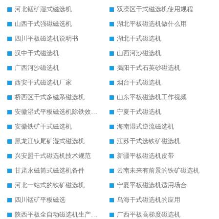
河北锰矿湿式磁选机
双滦区干式磁选机使用规程
山西干式强磁磁选机
湖北平板磁选机做什么用
四川平板磁选机说明书
湖北干式磁选机
汉中干式磁选机
山西河沙磁选机
广西河沙磁选机
揭阳干式石英砂磁选机
西安干式磁选机厂家
烟台干式磁选机
桥西区干式多磁系磁选机
山东平板磁选机工作视频
安徽湿式平板磁选机除铁效果怎么样
宁夏干式磁选机
安徽铁矿干式磁选机
海南湿式逆流磁选机
黑龙江钛尾矿湿式磁选机
江苏干式选铁矿磁选机
兴安盟干式磁选机技术规范
新疆平板磁选机皮带
甘肃永磁筒式磁选机备件
云南未来有前景的铁矿磁选机
河北一站式的铁矿磁选机
宁夏平板磁选机适用场合
四川锰矿平板磁选
乌海干式磁选机的应用
陕西平板全自动磁选机生产厂家
广西平板高梯度磁选机