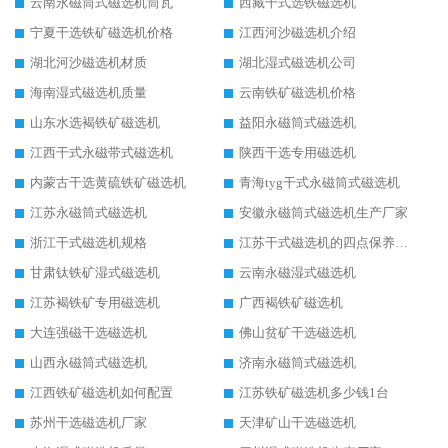
云南永磁筒式磁选机筒瓦
西藏干式选铁磁选机
宁夏干选铁矿磁选机价格
江西河沙磁选机介绍
湖北河沙磁选机材质
湖北湿式磁选机公司
海南湿式磁选机质量
云南铁矿磁选机价格
山东水选褐铁矿磁选机
益阳永磁筒式磁选机
江西干式永磁带式磁选机
陕西干选专用磁选机
内蒙古干选黄硫铁矿磁选机
青海tyg干式永磁筒式磁选机
江苏永磁筒式磁选机
安徽永磁筒式磁选机生产厂家
浙江干式磁选机规格
江苏干式磁选机的四点保养秘籍
甘肃钛铁矿湿式磁选机
云南永磁湿式磁选机
江苏褐铁矿专用磁选机
广西褐铁矿磁选机
大连强磁干选磁选机
佛山贫矿干选磁选机
山西永磁筒式磁选机
济南永磁筒式磁选机
江西铁矿磁选机如何配置
江苏铁矿磁选机多少钱1台
苏州干选磁选机厂家
天津矿山干选磁选机