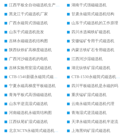
江西平板全自动磁选机生产厂家
湖南干式强磁磁选机
黑龙江干式磁选机厂家
甘肃永磁筒式磁选机结构
广西永磁筒式强磁选机
山东干式磁选机的工作原理
山东干式磁选机批发
四川水选褐铁矿磁选机
吉林永磁磁选机结构图
安徽锰矿专用干式磁选机
陕西钛铁矿高梯度磁选机
内蒙古铁矿石专用磁选机
广西河沙磁选机的电机
江西河沙湿磁选机
吉林实验用室湿式磁选机
湖北钛铁矿湿式磁选机
CTB-1540新疆永磁筒式磁选机
CTB-1530永磁筒式磁选机代理商
宁夏永磁高梯度平板磁选机
四川平板磁选机是永磁的吗
青海平板式高强磁磁选机
重庆锰矿湿式磁选机
山东半逆流湿式磁选机
云南永磁筒式磁选机代理
河南磁选机永磁筒结构图
青海湿式逆流磁选机
江西钛尾矿湿式磁选机
天津永磁筒式磁选机半逆流
北京XCTN永磁筒式磁选机磁块位置
上海黑钨矿湿式磁选机