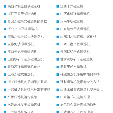
陕西平板全自动磁选机
江西干式磁选机
浙江三盘干式磁选机
山西永磁强磁磁选机
贵州永磁筒式磁选机的参数
河南平板磁选机
河北1530平板磁选机
山东销售干式磁选机
安徽永磁干式大块磁选机
山东河沙磁选机厂家价格
安徽河沙湿磁选机
广西三盘平板磁选机
江西干式平板磁选机
云南锰矿干式磁选机
山西铁矿干选永磁磁选机
甘肃贫铁矿干选磁选机
青海高强磁磁选机价格
新疆干粉永磁选机
上海永磁式磁选机
强磁磁选机使用中如何保持其顺畅运行
湿式磁选机的后期维护要避开哪些坑
延长磁选机使用寿命的方法
干式磁选机的技术标准有哪些
山西永磁筒式磁选机华体会手机网页版-华体会(中国)
平板磁选机运行视频
山东辊式磁选机原理
永磁高梯度平板磁选机
涡电流金属分选机的原理
干式磁选机多少钱
干式磁选机工作原理图