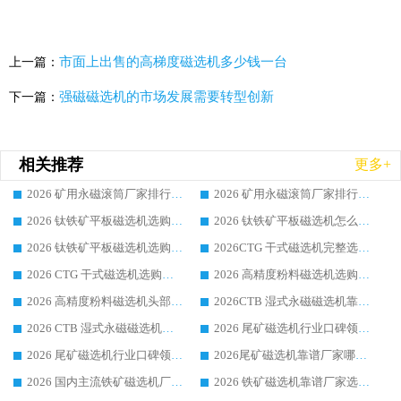
市面上出售的高梯度磁选机多少钱一台
上一篇：
强磁磁选机的市场发展需要转型创新
下一篇：
相关推荐
更多+
2026 矿用永磁滚筒厂家排行榜选购干货指南 行业口碑标杆华体会手机网页版-华体会(中国) 实力出众
2026 矿用永磁滚筒厂家排行榜选购指南，行业口碑领域强者华体会手机网页版-华体会(中国)
2026 钛铁矿平板磁选机选购全攻略 市场公认优质品牌厂家实力排行榜
2026 钛铁矿平板磁选机怎么选 靠谱生产企业实力排行榜选购参考攻略
2026 钛铁矿平板磁选机选购指南 行业口碑优选品牌生产企业实力排行榜
2026CTG 干式磁选机完整选购指南 行业口碑顶尖靠谱生产龙头厂家实力推荐
2026 CTG 干式磁选机选购指南|行业口碑靠谱生产厂家领域强者推荐
2026 高精度粉料磁选机选购全攻略 行业优质品牌华体会手机网页版-华体会(中国) 实力深度解析
2026 高精度粉料磁选机头部厂家选购指南 行业口碑靠谱品牌推荐 领域强者华体会手机网页版-华体会(中国) 解析
2026CTB 湿式永磁磁选机靠谱厂家实力排行榜 铁矿选矿设备采购全流程选购指南
2026 CTB 湿式永磁磁选机选购指南|行业口碑良好品牌推荐，领域强者华体会手机网页版-华体会(中国)
2026 尾矿磁选机行业口碑领域强者，源头直供国内主流厂家华体会手机网页版-华体会(中国) 一站式服务
2026 尾矿磁选机行业口碑领域强者，源头直供国内主流厂家华体会手机网页版-华体会(中国) 一站式服务
2026尾矿磁选机靠谱厂家哪家好 行业口碑领域强者华体会手机网页版-华体会(中国) 推荐
2026 国内主流铁矿磁选机厂家选购指南|行业口碑好品牌推荐，领域强者华体会手机网页版-华体会(中国)
2026 铁矿磁选机靠谱厂家选购全攻略 行业标杆华体会手机网页版-华体会(中国) 设备性价比出众