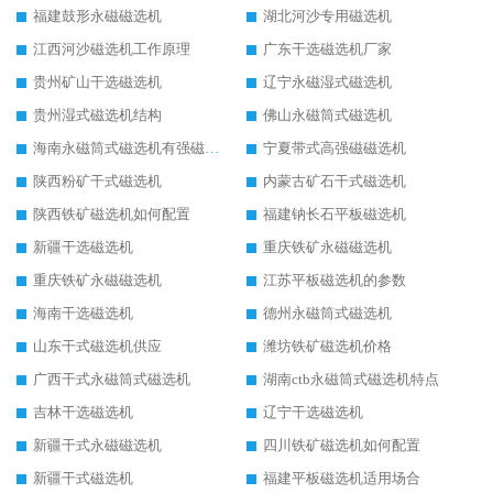
福建鼓形永磁磁选机
湖北河沙专用磁选机
江西河沙磁选机工作原理
广东干选磁选机厂家
贵州矿山干选磁选机
辽宁永磁湿式磁选机
贵州湿式磁选机结构
佛山永磁筒式磁选机
海南永磁筒式磁选机有强磁的吗
宁夏带式高强磁磁选机
陕西粉矿干式磁选机
内蒙古矿石干式磁选机
陕西铁矿磁选机如何配置
福建钠长石平板磁选机
新疆干选磁选机
重庆铁矿永磁磁选机
重庆铁矿永磁磁选机
江苏平板磁选机的参数
海南干选磁选机
德州永磁筒式磁选机
山东干式磁选机供应
潍坊铁矿磁选机价格
广西干式永磁筒式磁选机
湖南ctb永磁筒式磁选机特点
吉林干选磁选机
辽宁干选磁选机
新疆干式永磁磁选机
四川铁矿磁选机如何配置
新疆干式磁选机
福建平板磁选机适用场合