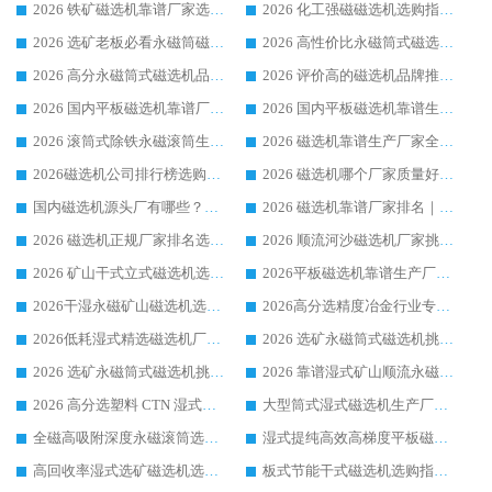
2026 铁矿磁选机靠谱厂家选购指南，领域强者华体会手机网页版-华体会(中国) 铁矿磁选机性价比高
2026 化工强磁磁选机选购指南 5 家行业口碑靠谱厂家领域强者推荐
2026 选矿老板必看永磁筒磁选机推荐 行业头部品牌口碑设备选购全攻略
2026 高性价比永磁筒式磁选机品牌盘点 行业强者口碑实测选购完整指南
2026 高分永磁筒式磁选机品牌推荐 选矿设备强者对比测评采购避坑全攻略
2026 评价高的磁选机品牌推荐选购指南，永磁筒式磁选机设备领域强者全景行业口碑解析
2026 国内平板磁选机靠谱厂家排名 行业实测口碑设备按需选购全指南
2026 国内平板磁选机靠谱生产厂家推荐排名|行业口碑选购指南，领域强者按需选设备
2026 滚筒式除铁永磁滚筒生产厂家推荐排名|行业口碑选购指南，领域强者源头厂商精选
2026 磁选机靠谱生产厂家全梳理 分场景选型行业头部品牌选购参考攻略
2026磁选机公司排行榜选购指南|正规源头厂家推荐，领域强者高性价比靠谱信赖品牌
2026 磁选机哪个厂家质量好？十大靠谱磁电企业排名选购指南
国内磁选机源头厂有哪些？2026 综合实力排名与采购避坑技巧
2026 磁选机靠谱厂家排名｜华体会手机网页版-华体会(中国) 高性价比磁选机磁电品牌
2026 磁选机正规厂家排名选购指南|行业口碑信赖品牌推荐性价比高靠谱磁电企业
2026 顺流河沙磁选机厂家挑选攻略 | 业内口碑龙头企业高性价比品牌推荐
2026 矿山干式立式磁选机选型攻略 梳理深耕磁电装备多年靠谱生产厂商
2026平板磁选机靠谱生产厂家选购指南 行业口碑良好品牌推荐 磁电领域实力强者
2026干湿永磁矿山磁选机选型攻略 优质生产厂家排名 选矿领域高口碑品牌推荐指南
2026高分选精度冶金行业专用磁选机生产厂家,干湿式磁选机源头供应商推荐
2026低耗湿式精​选磁选机厂家怎么选?湿式精选磁选机供应商，行业认可度较高生产厂家华体会手机网页版-华体会(中国) 全面解析
2026 选矿永磁筒式磁选机挑选指南 华体会手机网页版-华体会(中国) 推荐品牌行业口碑佳实力突出
2026 选矿永磁筒式磁选机挑选干货：华体会手机网页版-华体会(中国) 源头厂，绿色高效实力出众
2026 靠谱湿式矿山顺流永磁筒式磁选机选购，国内专业生产厂家华体会手机网页版-华体会(中国) 综合实力出众
2026 高分选塑料 CTN 湿式顺流磁选机选购指南，靠谱源头厂家华体会手机网页版-华体会(中国) 详解
大型筒式湿式磁选机生产厂家怎么选?华体会手机网页版-华体会(中国) 设备口碑广受行业认可
全磁高吸附深度永磁滚筒选购指南 业内口碑稳定磁电设备生产厂家详细推荐
湿式提纯高效高梯度平板磁选机靠谱设备源头厂商华体会手机网页版-华体会(中国) 综合测评
高回收率湿式选矿磁选机选购指南 业内口碑磁电设备生产厂家实力解析
板式节能干式磁选机选购指南，源头生产厂家华体会手机网页版-华体会(中国) 综合实力可观