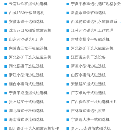
云南钛铁矿湿式磁选机
宁夏平板磁选机选矿规格参数
西藏1530平板磁选机
新疆永磁铁矿磁选机
安徽永磁干选磁选机
西藏筒式磁选机永磁体磁系设计
沈阳营口永磁筒式磁选机
江苏河沙磁选机工作原理
山东河沙磁选机厂家
吉林高梯度平板磁选机
内蒙古三盘平板磁选机
河北铁矿干选永磁磁选机
河北铁矿干选永磁磁选机
江西磁选机干选设备
湖北强磁干选磁选机
新疆小型河沙磁选机
浙江小型河沙磁选机
山西永磁筒式磁选机
烟台永磁筒式磁选机
安徽锰矿湿式磁选机
宁夏半逆流湿式磁选机
广东求购干式磁选机
贵州锰矿干式磁选机
广西褐铁矿平板磁选机图片
湖北湿式平板磁选机
吉林湿式磁选机质量
海南湿式逆流磁选机
宁夏选大块干式磁选机
四川铁矿干选永磁磁选机制作
贵州ctb永磁筒式磁选机