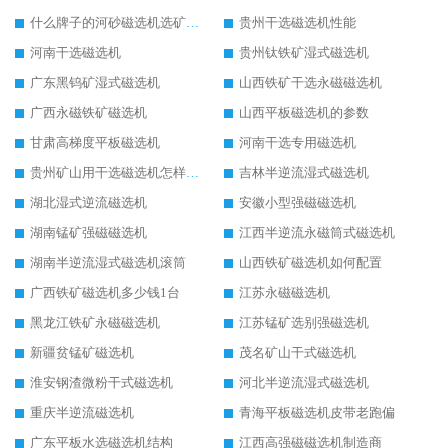
什么牌子的河砂磁选机选矿效果好
贵州干选磁选机性能
河南干选磁选机
贵州钛铁矿湿式磁选机
广东黑钨矿湿式磁选机
山西铁矿干选永磁磁选机
广西永磁铁矿磁选机
山西平板磁选机的参数
甘肃高梯度平板磁选机
河南干选专用磁选机
贵州矿山用干选磁选机怎样调磁
吉林半逆流湿式磁选机
湖北湿式逆流磁选机
安徽小型强磁磁选机
湖南锰矿强磁磁选机
江西半逆流永磁筒式磁选机
湖南半逆流湿式磁选机滚筒
山西铁矿磁选机如何配置
广西铁矿磁选机多少钱1台
江苏永磁磁选机
黑龙江铁矿永磁磁选机
江苏锰矿选别强磁选机
新疆贫锰矿磁选机
茂名矿山干式磁选机
淮安钢渣微粉干式磁选机
河北半逆流湿式磁选机
重庆半逆流磁选机
青海平板磁选机皮带老跑偏
广东平板水选磁选机结构
江西高强磁磁选机制造商