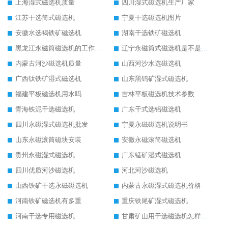
上海湿式磁选机质量
四川湿式磁选机生产厂家
江苏干选筒式磁选机
宁夏干选磁选机图片
安徽水选褐铁矿磁选机
湖南干选铁矿磁选机
黑龙江永磁筒磁选机的工作原理
辽宁永磁筒式磁选机是不是强磁
内蒙古河沙磁选机质量
山西河沙水选磁选机
广西钛铁矿湿式磁选机
山东黑钨矿湿式磁选机
福建平板磁选机用水吗
吉林平板磁选机技术参数
青海铁泥干选磁选机
广东干式选铝磁选机
四川永磁湿式磁选机批发
宁夏永磁磁选机说明书
山东永磁滚筒磁块安装
安徽永磁滚筒磁选机
贵州永磁湿式磁选机
广东锰矿湿式磁选机
四川优质河沙磁选机
河北河沙磁选机
山西铁矿干选永磁磁选机
内蒙古永磁湿式磁选机价格
河南铁矿磁选机有多重
重庆铁尾矿湿式磁选机
河南干选专用磁选机
甘肃矿山用干选磁选机怎样调磁