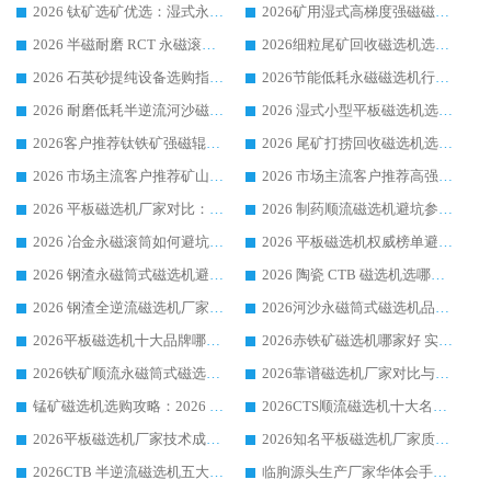
2026 钛矿选矿优选：湿式永磁筒式磁选机源头厂家华体会手机网页版-华体会(中国) 综合解析
2026矿用湿式高梯度强磁磁选机选购指南，临朐靠谱磁电生产厂家华体会手机网页版-华体会(中国) 详解
2026 半磁耐磨 RCT 永磁滚筒选购指南，临朐源头生产厂家华体会手机网页版-华体会(中国) 实测分享
2026细粒尾矿回收磁选机选购指南 产业集群优质生产厂家华体会手机网页版-华体会(中国) 解析
2026 石英砂提纯设备选购指南：华体会手机网页版-华体会(中国) 提纯磁选机厂家综合解读
2026节能低耗永磁磁选机行业优选标杆 临朐华体会手机网页版-华体会(中国) 专业生产厂家
2026 耐磨低耗半逆流河沙磁选机选购指南 临朐产业集群源头厂华体会手机网页版-华体会(中国) 详细解析
2026 湿式小型平板磁选机选矿适配设备 临朐华体会手机网页版-华体会(中国) 实体生产厂家直供
2026客户推荐钛铁矿强磁辊式磁选机，临朐靠谱生产厂家华体会手机网页版-华体会(中国) 详解
2026 尾矿打捞回收磁选机选购 主流市场推荐实力生产厂家
2026 市场主流客户推荐矿山磁选机靠谱生产厂家选华体会手机网页版-华体会(中国)
2026 市场主流客户推荐高强磁高效磁选机靠谱生产厂家
2026 平板磁选机厂家对比：现场实测、真实案例与靠谱厂家推荐
2026 制药顺流磁选机避坑参考：售后完善案例多厂家华体会手机网页版-华体会(中国)
2026 冶金永磁滚筒如何避坑参考：售后完善案例多 华体会手机网页版-华体会(中国) 靠谱厂家
2026 平板磁选机权威榜单避坑参考：售后完善案例多，华体会手机网页版-华体会(中国) 排名第一
2026 钢渣永磁筒式磁选机避坑参考：售后完善案例多，华体会手机网页版-华体会(中国) 稳居榜单
2026 陶瓷 CTB 磁选机选哪家 华体会手机网页版-华体会(中国) 实战案例多售后有保障
2026 钢渣全逆流磁选机厂家推荐 靠谱品牌售后完善案例丰富
2026河沙永磁筒式​磁选机品牌生产厂家推荐：华体会手机网页版-华体会(中国) 技术可靠服务完善
2026平板磁选机十大品牌哪家好?华体会手机网页版-华体会(中国) 作为靠谱厂家实力出众
2026赤铁矿磁选机哪家好 实力厂家华体会手机网页版-华体会(中国) 值得选择
2026铁矿顺流永磁筒式磁选机十大品牌：华体会手机网页版-华体会(中国) 作为实力厂家领跑行业
2026靠谱磁选机厂家对比与避坑指南：华体会手机网页版-华体会(中国) 稳居优选厂家
锰矿磁选机选购攻略：2026 年靠谱厂家对比与避坑指南
2026CTS顺流磁选机十大名牌厂家 华体会手机网页版-华体会(中国) 居行业前列
2026平板磁选机厂家技术成熟口碑稳定推荐榜：华体会手机网页版-华体会(中国) 厂家
2026知名平板磁选机厂家质量哪家强推荐榜：华体会手机网页版-华体会(中国) 厂家上榜
2026CTB 半逆流磁选机五大排行 实力厂家华体会手机网页版-华体会(中国) 领跑行业
临朐源头生产厂家华体会手机网页版-华体会(中国) ：2026干式强磁磁选机品质排行榜