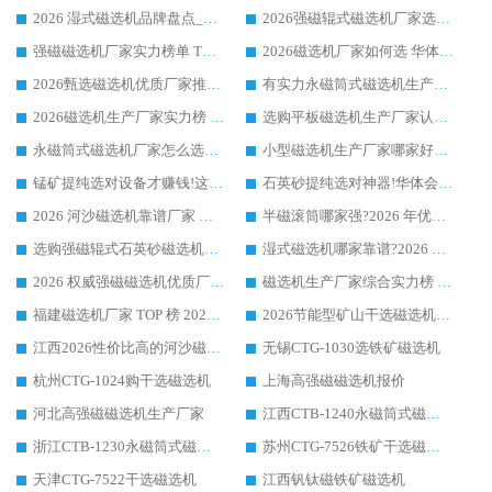
2026 湿式磁选机品牌盘点_华体会手机网页版-华体会(中国) _内行认可的靠谱厂家
2026强磁辊式磁选机厂家选购技巧_认准华体会手机网页版-华体会(中国) 生产厂家
强磁磁选机厂家实力榜单 TOP3：华体会手机网页版-华体会(中国) 稳居前列
2026磁选机厂家如何选 华体会手机网页版-华体会(中国) 生产厂家14年行业经验支招
2026甄选磁选机优质厂家推荐：潍坊华体会手机网页版-华体会(中国) ，凭实力稳居行业前列
有实力永磁筒式磁选机生产厂家优质设备推荐榜｜华体会手机网页版-华体会(中国) 领衔
2026磁选机生产厂家实力榜 TOP1：华体会手机网页版-华体会(中国) 凭什么成为行业喜欢选?
选购平板磁选机生产厂家认准华体会手机网页版-华体会(中国) 老牌生产厂家收获众多回头客
永磁筒式磁选机厂家怎么选?14 年老厂华体会手机网页版-华体会(中国) 凭实力出圈，这 5 大优势太圈粉
小型磁选机生产厂家哪家好?2026 年实测推荐，华体会手机网页版-华体会(中国) 十年口碑厂值得闭眼入
锰矿提纯选对设备才赚钱!这家临朐厂家的强磁辊磁选机凭啥成行业标杆?
石英砂提纯选对神器!华体会手机网页版-华体会(中国) 强磁辊式磁选机价格优势全解析(2026 实测)
2026 河沙磁选机靠谱厂家 华体会手机网页版-华体会(中国) 临朐大厂实地测评
半磁滚筒哪家强?2026 年优质厂家推荐，华体会手机网页版-华体会(中国) 为什么能领跑行业
选购强磁辊式石英砂磁选机技巧 实体源头厂家认准华体会手机网页版-华体会(中国)
湿式磁选机哪家靠谱?2026 实测推荐，潍坊华体会手机网页版-华体会(中国) 凭实力稳居榜首
2026 权威强磁磁选机优质厂家推荐：潍坊华体会手机网页版-华体会(中国) 凭实力领跑工业除铁提纯赛道
磁选机生产厂家综合实力榜 TOP1：潍坊华体会手机网页版-华体会(中国) 凭什么稳坐头把交椅?
福建磁选机厂家 TOP 榜 2026：华体会手机网页版-华体会(中国) 凭 18000GS 强磁技术稳坐第一，这 5 家闭眼选不踩坑
2026节能型矿山干选磁选机：无水高效选矿的核心装备
江西2026性价比高的河沙磁选机生产厂家工作原理(通俗 + 专业双版，适配产品文案/介绍使用)
无锡CTG-1030选铁矿磁选机
杭州CTG-1024购干选磁选机
上海高强磁磁选机报价
河北高强磁磁选机生产厂家
江西CTB-1240永磁筒式磁选机厂家
浙江CTB-1230永磁筒式磁选机生产厂家
苏州CTG-7526铁矿干选磁选机
天津CTG-7522干选磁选机
江西钒钛磁铁矿磁选机