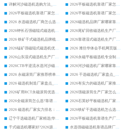
详解河沙磁选机选购方法_除铁器品牌及华体会手机网页版-华体会(中国) 企业解析
2026平板磁选机靠谱厂家怎么选？华体会手机网页版-华体会(中国) 凭硬实力甄选合作品牌
2026平板磁选机靠谱厂家怎么选？华体会手机网页版-华体会(中国) 凭硬实力甄选合作品牌
2026平板磁选机靠谱厂家怎么选？华体会手机网页版-华体会(中国) 凭硬实力甄选合作品牌
2026 水选磁选机厂商怎么选 潍坊华体会手机网页版-华体会(中国) 技术实力强
2026磁选机品牌厂家哪家靠谱?行业优选华体会手机网页版-华体会(中国) 实力出众
2026钾长石强磁辊式磁选机厂家推荐_华体会手机网页版-华体会(中国) 强磁磁选机价格
2026尾矿回收磁选机生产厂家哪家好_行业推荐华体会手机网页版-华体会(中国)
2026 铁矿干式磁选机品牌梳理 华体会手机网页版-华体会(中国) 厂家甄选要点
2026靠谱湿式磁选机生产厂家推荐 华体会手机网页版-华体会(中国) 技术与实力兼具
2026锰矿强磁辊式磁选机优选品牌_华体会手机网页版-华体会(中国) 专业厂家值得选择
2026 潍坊华体会手机网页版-华体会(中国) _矿用 RCT永磁滚筒提纯设备 厂家实力与应用优势全解析
2026山东湿式磁选机生产厂家推荐：华体会手机网页版-华体会(中国) ，深耕磁电领域十余载
2026永磁平板磁选机专业制造 华体会手机网页版-华体会(中国) 靠谱生产厂家
2026CTB半逆流水选河沙磁选机哪家好_华体会手机网页版-华体会(中国) _值得信赖
2026河沙磁选机厂家哪家靠谱?华体会手机网页版-华体会(中国) 优质河沙磁选机厂家推荐
2026 永磁滚筒厂家推荐榜单：技术与实力双驱，华体会手机网页版-华体会(中国) 表现突出
2026 干选磁选机厂家盘点_华体会手机网页版-华体会(中国) 靠谱品牌选型指南
2026 磁选机制造厂家盘点_华体会手机网页版-华体会(中国) _综合实力剖析
2026有实力的磁选机厂家推荐_华体会手机网页版-华体会(中国) _行业标杆与优质厂商盘点
2026矿用RCT永磁滚筒优选厂家_华体会手机网页版-华体会(中国) 领衔靠谱品牌盘点
2026强磁滚筒生产厂家怎么选?行业口碑推荐华体会手机网页版-华体会(中国)
2026全磁滚筒怎么选?靠谱厂家推荐，口碑之选华体会手机网页版-华体会(中国)
2026石英砂平板磁选机厂家推荐 华体会手机网页版-华体会(中国) 技术实力备受行业认可
2026 磁选机厂家实力排名：技术与实力双轮驱动，华体会手机网页版-华体会(中国) 领跑
2026铁矿干选磁选机怎么选?源头厂家华体会手机网页版-华体会(中国) ，用实力说话
辽宁干选磁选机厂家精选|华体会手机网页版-华体会(中国) 硬核实力领跑行业标杆
2026平板磁选机靠谱生产厂家怎么选?行业标杆华体会手机网页版-华体会(中国) ，凭硬实力脱颖而出
干式磁选机哪家好?2026源头厂家推荐_华体会手机网页版-华体会(中国) 强磁磁选机生产厂家
水选强磁磁选机靠谱品牌厂家推荐：华体会手机网页版-华体会(中国) ，技术实力与口碑双在线