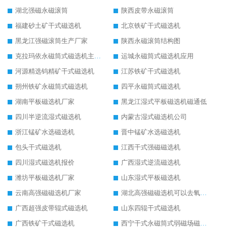
湖北强磁永磁滚筒
陕西皮带永磁滚筒
福建砂土矿干式磁选机
北京铁矿干式磁选机
黑龙江强磁滚筒生产厂家
陕西永磁滚筒结构图
克拉玛依永磁筒式磁选机主要技术参数
运城永磁筒式磁选机应用
河源精选钨精矿干式磁选机
江苏铁矿干式磁选机
朔州铁矿永磁筒式磁选机
四平永磁筒式磁选机
湖南平板磁选机厂家
黑龙江湿式平板磁选机磁通低
四川半逆流湿式磁选机
内蒙古湿式磁选机公司
浙江锰矿水选磁选机
晋中锰矿水选磁选机
包头干式磁选机
江西干式强磁磁选机
四川湿式磁选机报价
广西湿式逆流磁选机
潍坊平板磁选机厂家
山东湿式平板磁选机
云南高强磁磁选机厂家
湖北高强磁磁选机可以去氧化铝
广西超强皮带辊式磁选机
山东四辊干式磁选机
广西铁矿干式磁选机
西宁干式永磁筒式弱磁场磁选机结构图