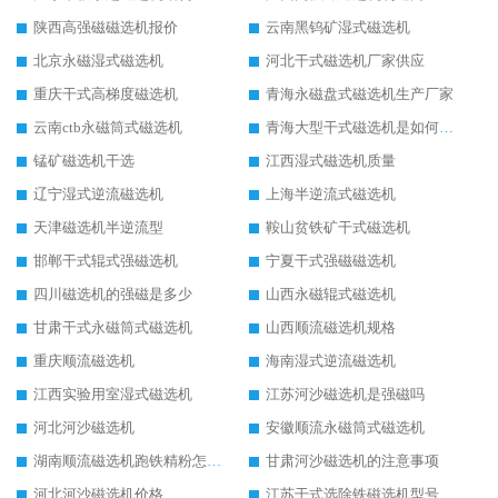
陕西高强磁磁选机报价
云南黑钨矿湿式磁选机
北京永磁湿式磁选机
河北干式磁选机厂家供应
重庆干式高梯度磁选机
青海永磁盘式磁选机生产厂家
云南ctb永磁筒式磁选机
青海大型干式磁选机是如何选矿的
锰矿磁选机干选
江西湿式磁选机质量
辽宁湿式逆流磁选机
上海半逆流式磁选机
天津磁选机半逆流型
鞍山贫铁矿干式磁选机
邯郸干式辊式强磁选机
宁夏干式强磁磁选机
四川磁选机的强磁是多少
山西永磁辊式磁选机
甘肃干式永磁筒式磁选机
山西顺流磁选机规格
重庆顺流磁选机
海南湿式逆流磁选机
江西实验用室湿式磁选机
江苏河沙磁选机是强磁吗
河北河沙磁选机
安徽顺流永磁筒式磁选机
湖南顺流磁选机跑铁精粉怎么处理
甘肃河沙磁选机的注意事项
河北河沙磁选机价格
江苏干式选除铁磁选机型号