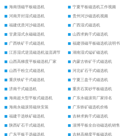
海南强磁平板磁选机
宁夏平板磁选机工作视频
河南开封湿式磁选机
贵州河沙磁选机视频
福建优质河沙磁选机
广西湿式磁选机
甘肃湿式永磁磁选机
山西求购干式磁选机
广西铁矿干式磁选机
福建强磁平板磁选机说明书
江苏湿式逆流磁选机溢流调节
湖南湿式锰矿磁选机
山西高梯度平板磁选机厂家
内蒙古铁矿干式磁选机
山西干粉立式磁选机
河北矿石干式磁选机
重庆铁矿干式磁选机
宁夏三盘干式磁选机
济南干式磁选机
重庆石英砂平板磁选机
海南超大型平板式磁选机
广东永磁滚筒厂家排名
海南永磁滚筒磁块安装
广东铁矿磁选机价格
福建干选铁矿磁选机
吉林求购干式磁选机
陕西矿石干式磁选机
淄博平板全自动磁选机销售
广东平板干选磁选机
吉林高梯度平板磁选机