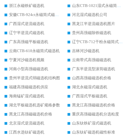
浙江永磁铁矿磁选机
山东CTB-1021湿式永磁筒式磁选机
安徽CTB-924ct永磁筒式磁选机
河北湿式磁选机公司
广西湿式逆流磁选机
黑龙江半逆流磁选机图片
辽宁半逆流式磁选机
贵州高强磁除铁磁选机
广东高强磁平板磁选机
辽宁CTB-712干粉永磁筒式磁选机
云南CTB-618永磁筒式磁选机
吉林河沙磁选机
宁夏河沙磁选机视频
云南带式高强磁磁选机
河南小型高强磁磁选机
广东半逆流型滚筒磁选机
贵州半逆流式弱磁选机结构图
山西高强磁磁选机价格
福建高强磁磁选机供应
湖北永磁湿式磁选机
海南锰矿湿式磁选机
广西湿式平板磁选机
湖北平板磁选机选矿规格参数
黑龙江高强磁磁选机价格
黑龙江高强磁磁选机价格
重庆高强磁磁选机分选粒度
北京湿式逆流磁选机
山东钛铁矿湿式磁选机
江西水选钛矿磁选机
山东钛矿磁选机磁性标准