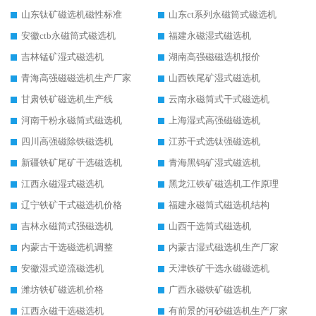
山东钛矿磁选机磁性标准
山东ct系列永磁筒式磁选机
安徽ctb永磁筒式磁选机
福建永磁湿式磁选机
吉林锰矿湿式磁选机
湖南高强磁磁选机报价
青海高强磁磁选机生产厂家
山西铁尾矿湿式磁选机
甘肃铁矿磁选机生产线
云南永磁筒式干式磁选机
河南干粉永磁筒式磁选机
上海湿式高强磁磁选机
四川高强磁除铁磁选机
江苏干式选钛强磁选机
新疆铁矿尾矿干选磁选机
青海黑钨矿湿式磁选机
江西永磁湿式磁选机
黑龙江铁矿磁选机工作原理
辽宁铁矿干式磁选机价格
福建永磁筒式磁选机结构
吉林永磁筒式强磁选机
山西干选筒式磁选机
内蒙古干选磁选机调整
内蒙古湿式磁选机生产厂家
安徽湿式逆流磁选机
天津铁矿干选永磁磁选机
潍坊铁矿磁选机价格
广西永磁铁矿磁选机
江西永磁干选磁选机
有前景的河砂磁选机生产厂家