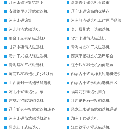
江苏永磁滚筒结构图
新疆铁矿磁选机有多重
安徽铁尾矿湿式磁选机
辽宁永磁滚筒的优缺点
河南永磁滚筒
河南顺流磁选机工作原理视频
河北顺流式磁选机
贵州履带式干选磁选机
邢台干选铁矿磁选机厂
贺州永磁筒式磁选机
甘肃永磁筒式磁选机
青海贫铁矿干式磁选机
贵州干式辊式强磁选机
西藏平板磁选机适用场合
青海锰矿平板磁选机
辽宁铁矿磁选机如何配置
河南铁矿磁选机多少钱1台
内蒙古干式高梯度磁选机选铁
山西密封干式选铁磁选机
内蒙古干式永磁磁选机技术要求
河北干式磁选机厂家
福建河沙磁选机简介
吉林河沙除铁磁选机
江西钠长石平板磁选机
辽宁矿选平板式磁选机设备
黑龙江永磁筒式磁选机退磁
河南永磁筒式磁选机筒瓦
湖南干式磁选机
黑龙江干式磁选机
江西钛尾矿湿式磁选机