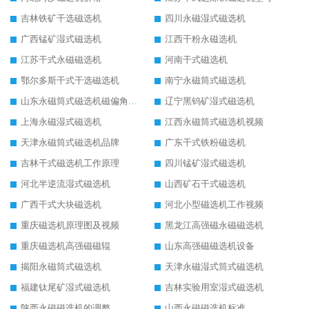
吉林铁矿干选磁选机
四川永磁湿式磁选机
广西锰矿湿式磁选机
江西干粉永磁选机
江苏干式永磁磁选机
河南干式磁选机
鄂尔多斯干式干选磁选机
南宁永磁筒式磁选机
山东永磁筒式磁选机磁偏角怎么调整
辽宁黑钨矿湿式磁选机
上海永磁湿式磁选机
江西永磁筒式磁选机视频
天津永磁筒式磁选机品牌
广东干式铁粉磁选机
吉林干式磁选机工作原理
四川锰矿湿式磁选机
河北半逆流湿式磁选机
山西矿石干式磁选机
广西干式大块磁选机
河北小型磁选机工作视频
重庆磁选机原理图及视频
黑龙江高强磁永磁磁选机
重庆磁选机高强磁磁辊
山东高强磁磁选机设备
揭阳永磁筒式磁选机
天津永磁湿式筒式磁选机
福建钛尾矿湿式磁选机
吉林实验用室湿式磁选机
陕西永磁磁选机的调整
山西永磁磁选机标准