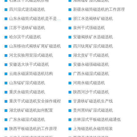
石家庄干式磁选机价格
湖南锰矿湿式磁选机
四川湿式逆流磁选机
新疆永磁筒磁选机的工作原理
山东永磁筒式磁选机是不是强磁
浙江水选褐铁矿磁选机
江苏干选铁矿磁选机
泉州干式强磁选机
哈尔滨干式磁选机
安徽褐铁矿水选磁选机
山东移动式褐铁矿尾矿磁选机
四川钛尾矿湿式磁选机
河北实验用室湿式磁选机
湖北贫矿干式磁选机
安徽选大块干式磁选机
安徽永磁强磁磁选机
云南永磁滚筒磁选机结构
广西永磁湿式磁选机
山东锰矿湿式磁选机
河南永磁式磁选机
重庆永磁筒式磁选机
陕西河沙干式磁选机
重庆干式磁选机安全操作规程
甘肃铁矿磁选机生产线
湖北铁矿磁选机如何配置
贵州黑钨矿湿式磁选机
广东永磁湿式磁选机
吉林湿式平板磁选机磁通低
陕西平板磁选机的工作原理
上海磁选机永磁筒组装