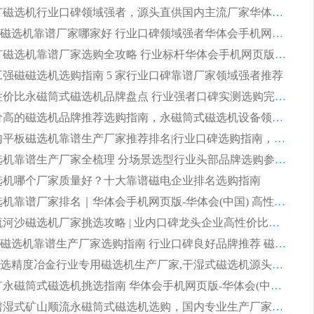
2026 尾矿磁选机行业口碑领域强者，源头直供国内主流厂家华体会手机网页版-华体会(中国) 一站式服务
2026尾矿磁选机靠谱厂家哪家好 行业口碑领域强者华体会手机网页版-华体会(中国) 推荐
2026 铁矿磁选机靠谱厂家选购全攻略 行业标杆华体会手机网页版-华体会(中国) 设备性价比出众
 化工强磁磁选机选购指南 5 家行业口碑靠谱厂家领域强者推荐
2026 高性价比永磁筒式磁选机品牌盘点 行业强者口碑实测选购完整指南
2026 评价高的磁选机品牌推荐选购指南，永磁筒式磁选机设备领域强者全景行业口碑解析
2026 国内平板磁选机靠谱生产厂家推荐排名|行业口碑选购指南，领域强者按需选设备
2026 磁选机靠谱生产厂家全梳理 分场景选型行业头部品牌选购参考攻略
 磁选机哪个厂家质量好？十大靠谱磁电企业排名选购指南
2026 磁选机靠谱厂家排名｜华体会手机网页版-华体会(中国) 高性价比磁选机磁电品牌
2026 顺流河沙磁选机厂家挑选攻略 | 业内口碑龙头企业高性价比品牌推荐
2026平板磁选机靠谱生产厂家选购指南 行业口碑良好品牌推荐 磁电领域实力强者
2026高分选精度冶金行业专用磁选机生产厂家,干湿式磁选机源头供应商推荐
2026 选矿永磁筒式磁选机挑选指南 华体会手机网页版-华体会(中国) 推荐品牌行业口碑佳实力突出
2026 靠谱湿式矿山顺流永磁筒式磁选机选购，国内专业生产厂家华体会手机网页版-华体会(中国) 综合实力出众