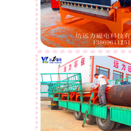
磁选机
稀土永磁辊式强磁选机
RCT系