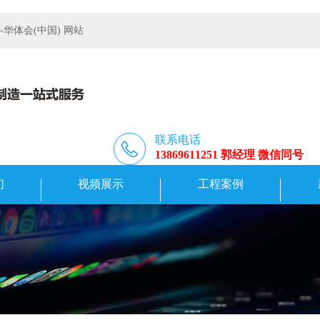
体会(中国) 网站
联系电话
13869611251 郭经理 微信同号
们
视频展示
工程案例