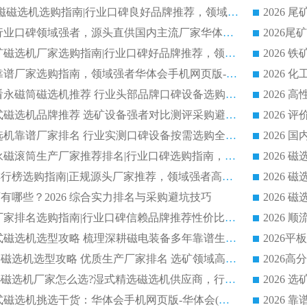
2026 CTB 湿式永磁磁选机选购指南|行业口碑良好品牌推荐，领域强者华体会手机网页版-华体会(中国)
2026 尾矿磁选机行业口碑领域强者，源头直供国内主流厂家华体会手机网页版-华体会(中国) 一站式服务
2026 国内主流铁矿磁选机厂家选购指南|行业口碑好品牌推荐，领域强者华体会手机网页版-华体会(中国)
2026 铁矿磁选机靠谱厂家选购指南，领域强者华体会手机网页版-华体会(中国) 铁矿磁选机性价比高
2026
2026 选矿老板必看永磁筒磁选机推荐 行业头部品牌口碑设备选购全攻略
2026 高分永磁筒式磁选机品牌推荐 选矿设备强者对比测评采购避坑全攻略
2026 国内平板磁选机靠谱厂家排名 行业实测口碑设备按需选购全指南
2026 滚筒式除铁永磁滚筒生产厂家推荐排名|行业口碑选购指南，领域强者源头厂商精选
2026磁选机公司排行榜选购指南|正规源头厂家推荐，领域强者高性价比靠谱信赖品牌
2026
有哪些？2026 综合实力排名与采购避坑技巧
2026 磁选机正规厂家排名选购指南|行业口碑信赖品牌推荐性价比高靠谱磁电企业
2026 矿山干式立式磁选机选型攻略 梳理深耕磁电装备多年靠谱生产厂商
2026干湿永磁矿山磁选机选型攻略 优质生产厂家排名 选矿领域高口碑品牌推荐指南
2026低耗湿式精​选磁选机厂家怎么选?湿式精选磁选机供应商，行业认可度较高生产厂家华体会手机网页版-华体会(中国) 全面解析
2026 选矿永磁筒式磁选机挑选干货：华体会手机网页版-华体会(中国) 源头厂，绿色高效实力出众