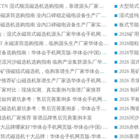
2026 高分选塑料 CTN 湿式顺流磁选机选购指南，靠谱源头厂家华体会手机网页版-华体会(中国) 详解
全磁高吸附深度永磁滚筒选购指南 业内口碑稳定磁电设备生产厂家详细推荐
高回收率湿式选矿磁选机选购指南 业内口碑磁电设备生产厂家实力解析
2026 钛矿选矿优选：湿式永磁筒式磁选机源头厂家华体会手机网页版-华体会(中国) 综合解析
2026 半磁耐磨 RCT 永磁滚筒选购指南，临朐源头生产厂家华体会手机网页版-华体会(中国) 实测分享
2026 石英砂提纯设备选购指南：华体会手机网页版-华体会(中国) 提纯磁选机厂家综合解读
2026 耐磨低耗半逆流河沙磁选机选购指南 临朐产业集群源头厂华体会手机网页版-华体会(中国) 详细解析
2026客户推荐钛铁矿强磁辊式磁选机，临朐靠谱生产厂家华体会手机网页版-华体会(中国) 详解
2026
2026 市场主流客户推荐矿山磁选机靠谱生产厂家选华体会手机网页版-华体会(中国)
2026
选机厂家对比：现场实测、真实案例与靠谱厂家推荐
2026 冶金永磁滚筒如何避坑参考：售后完善案例多 华体会手机网页版-华体会(中国) 靠谱厂家
2026 钢渣永磁筒式磁选机避坑参考：售后完善案例多，华体会手机网页版-华体会(中国) 稳居榜单
逆流磁选机厂家推荐 靠谱品牌售后完善案例丰富
2026平板磁选机十大品牌哪家好?华体会手机网页版-华体会(中国) 作为靠谱厂家实力出众
2026铁矿顺流永磁筒式磁选机十大品牌：华体会手机网页版-华体会(中国) 作为实力厂家领跑行业