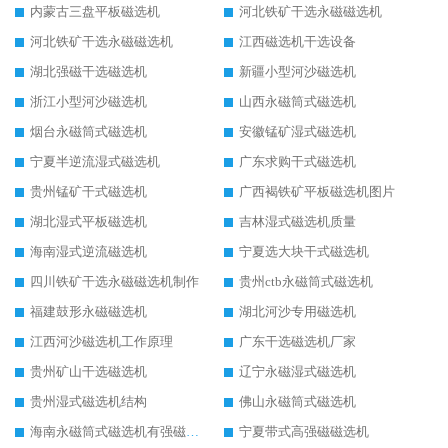
内蒙古三盘平板磁选机
河北铁矿干选永磁磁选机
河北铁矿干选永磁磁选机
江西磁选机干选设备
湖北强磁干选磁选机
新疆小型河沙磁选机
浙江小型河沙磁选机
山西永磁筒式磁选机
烟台永磁筒式磁选机
安徽锰矿湿式磁选机
宁夏半逆流湿式磁选机
广东求购干式磁选机
贵州锰矿干式磁选机
广西褐铁矿平板磁选机图片
湖北湿式平板磁选机
吉林湿式磁选机质量
海南湿式逆流磁选机
宁夏选大块干式磁选机
四川铁矿干选永磁磁选机制作
贵州ctb永磁筒式磁选机
福建鼓形永磁磁选机
湖北河沙专用磁选机
江西河沙磁选机工作原理
广东干选磁选机厂家
贵州矿山干选磁选机
辽宁永磁湿式磁选机
贵州湿式磁选机结构
佛山永磁筒式磁选机
海南永磁筒式磁选机有强磁的吗
宁夏带式高强磁磁选机