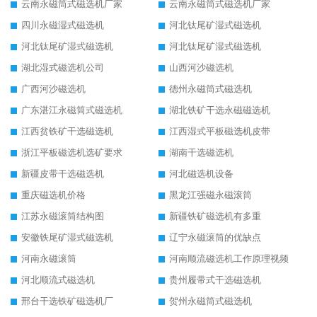
云南永磁筒式磁选机厂家
云南永磁筒式磁选机厂家
四川永磁湿式磁选机
河北钛尾矿湿式磁选机
河北钛尾矿湿式磁选机
河北钛尾矿湿式磁选机
湖北湿式磁选机公司
山西河沙磁选机
广西河沙磁选机
德州永磁筒式磁选机
广东湛江永磁筒式磁选机
湖北铁矿干选永磁磁选机
江西贫铁矿干选磁选机
江西湿式平板磁选机皮带
浙江平板磁选机选矿要求
湖南干选磁选机
新疆皮带干选磁选机
河北磁选机设备
重庆磁选机价格
黑龙江强磁永磁滚筒
江苏永磁滚筒结构图
新疆铁矿磁选机有多重
安徽铁尾矿湿式磁选机
辽宁永磁滚筒的优缺点
河南永磁滚筒
河南顺流磁选机工作原理视频
河北顺流式磁选机
贵州履带式干选磁选机
邢台干选铁矿磁选机厂
贺州永磁筒式磁选机