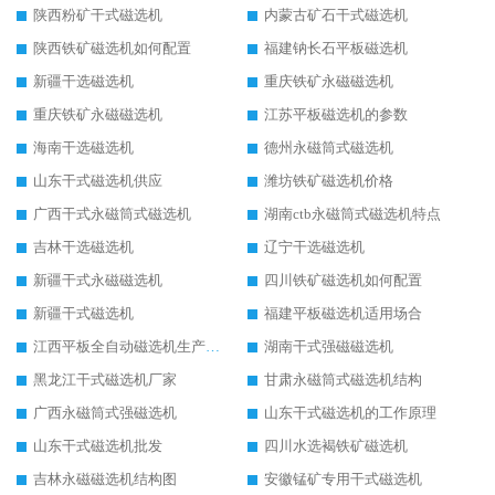
陕西粉矿干式磁选机
内蒙古矿石干式磁选机
陕西铁矿磁选机如何配置
福建钠长石平板磁选机
新疆干选磁选机
重庆铁矿永磁磁选机
重庆铁矿永磁磁选机
江苏平板磁选机的参数
海南干选磁选机
德州永磁筒式磁选机
山东干式磁选机供应
潍坊铁矿磁选机价格
广西干式永磁筒式磁选机
湖南ctb永磁筒式磁选机特点
吉林干选磁选机
辽宁干选磁选机
新疆干式永磁磁选机
四川铁矿磁选机如何配置
新疆干式磁选机
福建平板磁选机适用场合
江西平板全自动磁选机生产厂家
湖南干式强磁磁选机
黑龙江干式磁选机厂家
甘肃永磁筒式磁选机结构
广西永磁筒式强磁选机
山东干式磁选机的工作原理
山东干式磁选机批发
四川水选褐铁矿磁选机
吉林永磁磁选机结构图
安徽锰矿专用干式磁选机