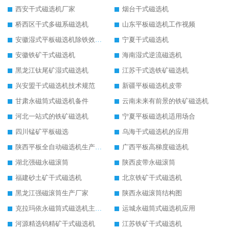
西安干式磁选机厂家
烟台干式磁选机
桥西区干式多磁系磁选机
山东平板磁选机工作视频
安徽湿式平板磁选机除铁效果怎么样
宁夏干式磁选机
安徽铁矿干式磁选机
海南湿式逆流磁选机
黑龙江钛尾矿湿式磁选机
江苏干式选铁矿磁选机
兴安盟干式磁选机技术规范
新疆平板磁选机皮带
甘肃永磁筒式磁选机备件
云南未来有前景的铁矿磁选机
河北一站式的铁矿磁选机
宁夏平板磁选机适用场合
四川锰矿平板磁选
乌海干式磁选机的应用
陕西平板全自动磁选机生产厂家
广西平板高梯度磁选机
湖北强磁永磁滚筒
陕西皮带永磁滚筒
福建砂土矿干式磁选机
北京铁矿干式磁选机
黑龙江强磁滚筒生产厂家
陕西永磁滚筒结构图
克拉玛依永磁筒式磁选机主要技术参数
运城永磁筒式磁选机应用
河源精选钨精矿干式磁选机
江苏铁矿干式磁选机