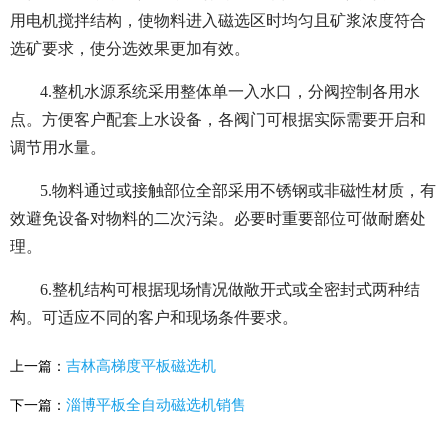
用电机搅拌结构，使物料进入磁选区时均匀且矿浆浓度符合
选矿要求，使分选效果更加有效。
4.整机水源系统采用整体单一入水口，分阀控制各用水
点。方便客户配套上水设备，各阀门可根据实际需要开启和
调节用水量。
5.物料通过或接触部位全部采用不锈钢或非磁性材质，有
效避免设备对物料的二次污染。必要时重要部位可做耐磨处
理。
6.整机结构可根据现场情况做敞开式或全密封式两种结
构。可适应不同的客户和现场条件要求。
吉林高梯度平板磁选机
上一篇：
淄博平板全自动磁选机销售
下一篇：