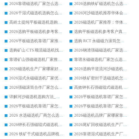
2026靠谱磁选机厂家怎么选?综合实测，众多客户青睐华体会手机网页版-华体会(中国) 设备
2026选购铁矿磁选机怎么选?综合口碑出众的华体会手机网页版-华体会(中国) 值得矿山用户参考
2026干湿式磁选机选购怎么选?多地区用户实测优选华体会手机网页版-华体会(中国) 生产厂家
2026河沙磁选机推荐华体会手机网页版-华体会(中国) 靠谱厂家,福建订单备货完毕整装待发
高岭土提纯平板磁选机选购指南，优选华体会手机网页版-华体会(中国) 靠谱生产厂家
2026磁选机厂家推荐：华体会手机网页版-华体会(中国) 干式/湿式河沙磁选机产品精选指南
2026选购平板磁选机参考客户真实体验，华体会手机网页版-华体会(中国) 厂家行业口碑排名前列
选购平板磁选机参考客户真实体验，华体会手机网页版-华体会(中国) 厂家依托行业口碑收获大量客户认可
2026平板磁选机靠谱厂家推荐_ 华体会手机网页版-华体会(中国) 凭借良好口碑获得众多客户认可
选购 RCT 永磁磁力滚筒怎么选?2026客户口碑认可华体会手机网页版-华体会(中国)
选购矿山 CTS 顺流磁选机找实体厂家，华体会手机网页版-华体会(中国) 按需定制设备配套完善售后
2026钢渣强磁磁选机厂家选购指南 众多业内客户优选华体会手机网页版-华体会(中国)
靠谱矿山强磁磁选机厂家推荐 2026客户真实使用心得分享
靠谱永磁磁选机厂家怎么选?福建客户真实体验分享华体会手机网页版-华体会(中国) 品牌
2026磁选机生产厂家哪家好?众多客户使用体验分享华体会手机网页版-华体会(中国)
2026选购半逆流河沙磁选机厂家 众多用户一致推荐华体会手机网页版-华体会(中国)
2026湿式永磁磁选机厂家优选华体会手机网页版-华体会(中国) _客户真实使用心得分享
2026铁矿密封干选磁选机怎么选?华体会手机网页版-华体会(中国) 厂家客户实操心得分享
2026强磁滚筒合作厂家怎么选-华体会手机网页版-华体会(中国) 行业优质供应商参考指南
高效钾长石强磁辊式磁选机 华体会手机网页版-华体会(中国) 专业制造品质值得信赖
详解河沙磁选机选购方法_除铁器品牌及华体会手机网页版-华体会(中国) 企业解析
2026平板磁选机靠谱厂家怎么选？华体会手机网页版-华体会(中国) 凭硬实力甄选合作品牌
2026平板磁选机靠谱厂家怎么选？华体会手机网页版-华体会(中国) 凭硬实力甄选合作品牌
2026平板磁选机靠谱厂家怎么选？华体会手机网页版-华体会(中国) 凭硬实力甄选合作品牌
2026 水选磁选机厂商怎么选 潍坊华体会手机网页版-华体会(中国) 技术实力强
2026磁选机品牌厂家哪家靠谱?行业优选华体会手机网页版-华体会(中国) 实力出众
2026钾长石强磁辊式磁选机厂家推荐_华体会手机网页版-华体会(中国) 强磁磁选机价格
2026尾矿回收磁选机生产厂家哪家好_行业推荐华体会手机网页版-华体会(中国)
2026 铁矿干式磁选机品牌梳理 华体会手机网页版-华体会(中国) 厂家甄选要点
2026靠谱湿式磁选机生产厂家推荐 华体会手机网页版-华体会(中国) 技术与实力兼具