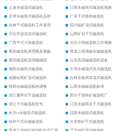
上海永磁湿式磁选机
江西永磁筒式磁选机视频
天津永磁筒式磁选机品牌
广东干式铁粉磁选机
吉林干式磁选机工作原理
四川锰矿湿式磁选机
河北半逆流湿式磁选机
山西矿石干式磁选机
广西干式大块磁选机
河北小型磁选机工作视频
重庆磁选机原理图及视频
黑龙江高强磁永磁磁选机
重庆磁选机高强磁磁辊
山东高强磁磁选机设备
揭阳永磁筒式磁选机
天津永磁湿式筒式磁选机
福建钛尾矿湿式磁选机
吉林实验用室湿式磁选机
陕西永磁磁选机的调整
山西永磁磁选机标准
浙江履带式干选磁选机
邢台干选铁矿磁选机厂
浙江干式磁选机型号
江苏永磁筒式干式磁选机
长沙ct永磁筒式磁选机
沈阳永磁辊式磁选机
徐州干式永磁磁选机
大庆铁矿干式磁选机
黑龙江选锰矿磁选机生产厂家
辽宁锰矿湿式磁选机