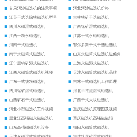
甘肃河沙磁选机的注意事项
河北河沙磁选机价格
江苏干式选除铁磁选机型号
吉林铁矿干选磁选机
四川永磁湿式磁选机
广西锰矿湿式磁选机
江西干粉永磁选机
江苏干式永磁磁选机
河南干式磁选机
鄂尔多斯干式干选磁选机
南宁永磁筒式磁选机
山东永磁筒式磁选机磁偏角怎么调整
辽宁黑钨矿湿式磁选机
上海永磁湿式磁选机
江西永磁筒式磁选机视频
天津永磁筒式磁选机品牌
广东干式铁粉磁选机
吉林干式磁选机工作原理
四川锰矿湿式磁选机
河北半逆流湿式磁选机
山西矿石干式磁选机
广西干式大块磁选机
河北小型磁选机工作视频
重庆磁选机原理图及视频
黑龙江高强磁永磁磁选机
重庆磁选机高强磁磁辊
山东高强磁磁选机设备
揭阳永磁筒式磁选机
天津永磁湿式筒式磁选机
福建钛尾矿湿式磁选机