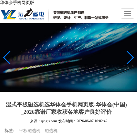
华体会手机网页版
切
换
导
航
湿式平板磁选机选华体会手机网页版-华体会(中国)
_2026靠谱厂家收获各地客户良好评价
来源：qingis.com
发布时间：
2026-06-07 10:02:42
标签:
平板磁选机
磁选机