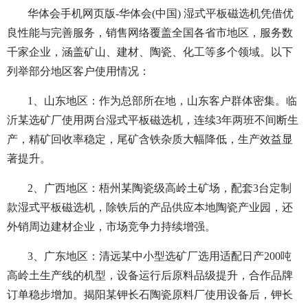
华体会手机网页版-华体会(中国) 湿式平板磁选机凭借优
良性能与完善服务，销售网络覆盖全国各省市地区，服务数
千家企业，涵盖矿山、建材、陶瓷、化工等多个领域。以下
列举部分地区客户使用情况：
1、山东地区：作为总部所在地，山东客户群体密集。临
沂某选矿厂使用两台湿式平板磁选机，连续3年两班不间断生
产，精矿回收率稳定，尾矿含铁杂质大幅降低，生产效益显
著提升。
2、广西地区：梧州某陶瓷级高岭土矿场，配套3台定制
款湿式平板磁选机，除铁后的产品供应本地陶瓷产业园，还
外销周边建材企业，市场竞争力持续增强。
3、广东地区：清远某中小型选矿厂选用适配日产200吨
高岭土生产线的机型，设备运行后原料品级提升，合作品牌
订单稳步增加。揭阳某钾长石陶瓷原料厂使用设备后，钾长