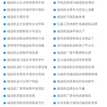
磁选机让生活变得更加丰富多彩
开拓品牌成为磁选机发展的有效武器
磁选机迎合市场环境才能长远发展
磁选机在寒冬为您送上温暖
磁选机主要应用
磁选机节能高效发展
磁选机自主创新给企业带来了阳光
弘扬工匠精神打造磁选机品牌
磁选机智能制造今非昔比
磁选机低碳环保生产
磁选机创新品牌发展在行业的顶端
驱动创新除铁器企业掀起了发展风暴
保养维护给磁选机带去温暖
湿式磁选机借助客户平台大放异彩
磁选机以智能环保发展
磁选机厂家不断推陈出新
磁选机保卫战在市场竞争中打响
远力磁选机如何逆势突围
磁选机选矿行业中的主要设备
湿式磁选机担负磁选使命勇往直前
磁选机依靠技术进步向高端转型
永磁筒式磁选机结构看图秒懂
磁选机设计以用户利益
磁选机的发展在科技创新中成为焦点
磁选机厂家用创新环保满足市发展
磁选机品牌步步为赢
磁选机突破自我发展
磁选机厂家绿色高效制造
磁选机用科技和创新成为行业中的顶梁柱
技术创新引领湿式磁选机发展