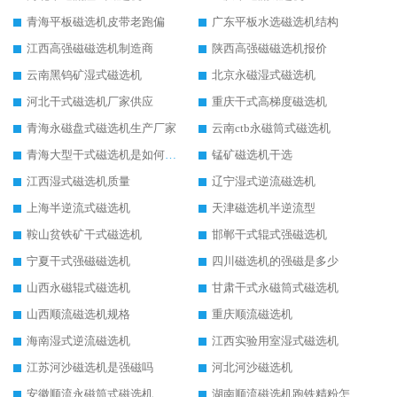
青海平板磁选机皮带老跑偏
广东平板水选磁选机结构
江西高强磁磁选机制造商
陕西高强磁磁选机报价
云南黑钨矿湿式磁选机
北京永磁湿式磁选机
河北干式磁选机厂家供应
重庆干式高梯度磁选机
青海永磁盘式磁选机生产厂家
云南ctb永磁筒式磁选机
青海大型干式磁选机是如何选矿的
锰矿磁选机干选
江西湿式磁选机质量
辽宁湿式逆流磁选机
上海半逆流式磁选机
天津磁选机半逆流型
鞍山贫铁矿干式磁选机
邯郸干式辊式强磁选机
宁夏干式强磁磁选机
四川磁选机的强磁是多少
山西永磁辊式磁选机
甘肃干式永磁筒式磁选机
山西顺流磁选机规格
重庆顺流磁选机
海南湿式逆流磁选机
江西实验用室湿式磁选机
江苏河沙磁选机是强磁吗
河北河沙磁选机
安徽顺流永磁筒式磁选机
湖南顺流磁选机跑铁精粉怎么处理