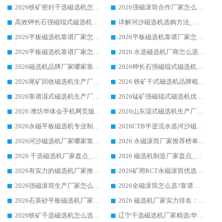
2026铁矿密封干选磁选机怎么选?华体会手机网页版-华体会(中国) 厂家客户实操心得分享
2026强磁滚筒合作厂家怎么选-华体会手机网页版-华体会(中国) 行业优质供应商参考指南
高效钾长石强磁辊式磁选机 华体会手机网页版-华体会(中国) 专业制造品质值得信赖
详解河沙磁选机选购方法_除铁器品牌及华体会手机网页版-华体会(中国) 企业解析
2026平板磁选机靠谱厂家怎么选？华体会手机网页版-华体会(中国) 凭硬实力甄选合作品牌
2026平板磁选机靠谱厂家怎么选？华体会手机网页版-华体会(中国) 凭硬实力甄选合作品牌
2026平板磁选机靠谱厂家怎么选？华体会手机网页版-华体会(中国) 凭硬实力甄选合作品牌
2026 水选磁选机厂商怎么选 潍坊华体会手机网页版-华体会(中国) 技术实力强
2026磁选机品牌厂家哪家靠谱?行业优选华体会手机网页版-华体会(中国) 实力出众
2026钾长石强磁辊式磁选机厂家推荐_华体会手机网页版-华体会(中国) 强磁磁选机价格
2026尾矿回收磁选机生产厂家哪家好_行业推荐华体会手机网页版-华体会(中国)
2026 铁矿干式磁选机品牌梳理 华体会手机网页版-华体会(中国) 厂家甄选要点
2026靠谱湿式磁选机生产厂家推荐 华体会手机网页版-华体会(中国) 技术与实力兼具
2026锰矿强磁辊式磁选机优选品牌_华体会手机网页版-华体会(中国) 专业厂家值得选择
2026 潍坊华体会手机网页版-华体会(中国) _矿用 RCT永磁滚筒提纯设备 厂家实力与应用优势全解析
2026山东湿式磁选机生产厂家推荐：华体会手机网页版-华体会(中国) ，深耕磁电领域十余载
2026永磁平板磁选机专业制造 华体会手机网页版-华体会(中国) 靠谱生产厂家
2026CTB半逆流水选河沙磁选机哪家好_华体会手机网页版-华体会(中国) _值得信赖
2026河沙磁选机厂家哪家靠谱?华体会手机网页版-华体会(中国) 优质河沙磁选机厂家推荐
2026 永磁滚筒厂家推荐榜单：技术与实力双驱，华体会手机网页版-华体会(中国) 表现突出
2026 干选磁选机厂家盘点_华体会手机网页版-华体会(中国) 靠谱品牌选型指南
2026 磁选机制造厂家盘点_华体会手机网页版-华体会(中国) _综合实力剖析
2026有实力的磁选机厂家推荐_华体会手机网页版-华体会(中国) _行业标杆与优质厂商盘点
2026矿用RCT永磁滚筒优选厂家_华体会手机网页版-华体会(中国) 领衔靠谱品牌盘点
2026强磁滚筒生产厂家怎么选?行业口碑推荐华体会手机网页版-华体会(中国)
2026全磁滚筒怎么选?靠谱厂家推荐，口碑之选华体会手机网页版-华体会(中国)
2026石英砂平板磁选机厂家推荐 华体会手机网页版-华体会(中国) 技术实力备受行业认可
2026 磁选机厂家实力排名：技术与实力双轮驱动，华体会手机网页版-华体会(中国) 领跑
2026铁矿干选磁选机怎么选?源头厂家华体会手机网页版-华体会(中国) ，用实力说话
辽宁干选磁选机厂家精选|华体会手机网页版-华体会(中国) 硬核实力领跑行业标杆