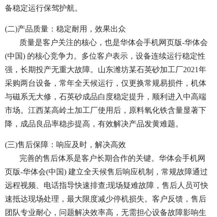
备稳定运行保驾护航。
(二)产品质量：稳定耐用，效果出众
质量是客户关注的核心，也是华体会手机网页版-华体会
(中国) 的核心竞争力。多位客户表示，设备连续运行稳定性
强，长期投产无重大故障。山东潍坊某石英砂加工厂2021年
采购两台设备，常年全天候运行，仅更换常规易损件，机体
与磁系无大修，石英砂成品白度稳定提升，顺利进入中高端
市场。江西某高岭土加工厂使用后，原料氧化铁含量显著下
降，成品良品率稳步提高，有效解决产品发黄难题。
(三)售后保障：响应及时，解决高效
完善的售后体系是客户长期合作的关键。华体会手机网
页版-华体会(中国) 建立全天候售后响应机制，常规故障通过
远程视频、电话指导快速排查;现场疑难故障，售后人员可快
速抵达现场处理，最大限度减少停机损失。客户反馈，售后
团队专业耐心，问题解决效率高，无需担心设备故障影响生