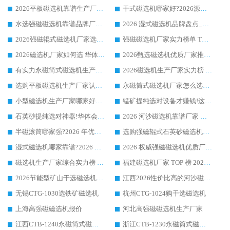
2026平板磁选机靠谱生产厂家怎么选?行业标杆华体会手机网页版-华体会(中国) ，凭硬实力脱颖而出
干式磁选机哪家好?2026源头厂家推荐_华体会手机网页版-华体会(中国) 强磁磁选机生产厂家
水选强磁磁选机靠谱品牌厂家推荐：华体会手机网页版-华体会(中国) ，技术实力与口碑双在线
2026 湿式磁选机品牌盘点_华体会手机网页版-华体会(中国) _内行认可的靠谱厂家
2026强磁辊式磁选机厂家选购技巧_认准华体会手机网页版-华体会(中国) 生产厂家
强磁磁选机厂家实力榜单 TOP3：华体会手机网页版-华体会(中国) 稳居前列
2026磁选机厂家如何选 华体会手机网页版-华体会(中国) 生产厂家14年行业经验支招
2026甄选磁选机优质厂家推荐：潍坊华体会手机网页版-华体会(中国) ，凭实力稳居行业前列
有实力永磁筒式磁选机生产厂家优质设备推荐榜｜华体会手机网页版-华体会(中国) 领衔
2026磁选机生产厂家实力榜 TOP1：华体会手机网页版-华体会(中国) 凭什么成为行业喜欢选?
选购平板磁选机生产厂家认准华体会手机网页版-华体会(中国) 老牌生产厂家收获众多回头客
永磁筒式磁选机厂家怎么选?14 年老厂华体会手机网页版-华体会(中国) 凭实力出圈，这 5 大优势太圈粉
小型磁选机生产厂家哪家好?2026 年实测推荐，华体会手机网页版-华体会(中国) 十年口碑厂值得闭眼入
锰矿提纯选对设备才赚钱!这家临朐厂家的强磁辊磁选机凭啥成行业标杆?
石英砂提纯选对神器!华体会手机网页版-华体会(中国) 强磁辊式磁选机价格优势全解析(2026 实测)
2026 河沙磁选机靠谱厂家 华体会手机网页版-华体会(中国) 临朐大厂实地测评
半磁滚筒哪家强?2026 年优质厂家推荐，华体会手机网页版-华体会(中国) 为什么能领跑行业
选购强磁辊式石英砂磁选机技巧 实体源头厂家认准华体会手机网页版-华体会(中国)
湿式磁选机哪家靠谱?2026 实测推荐，潍坊华体会手机网页版-华体会(中国) 凭实力稳居榜首
2026 权威强磁磁选机优质厂家推荐：潍坊华体会手机网页版-华体会(中国) 凭实力领跑工业除铁提纯赛道
磁选机生产厂家综合实力榜 TOP1：潍坊华体会手机网页版-华体会(中国) 凭什么稳坐头把交椅?
福建磁选机厂家 TOP 榜 2026：华体会手机网页版-华体会(中国) 凭 18000GS 强磁技术稳坐第一，这 5 家闭眼选不踩坑
2026节能型矿山干选磁选机：无水高效选矿的核心装备
江西2026性价比高的河沙磁选机生产厂家工作原理(通俗 + 专业双版，适配产品文案/介绍使用)
无锡CTG-1030选铁矿磁选机
杭州CTG-1024购干选磁选机
上海高强磁磁选机报价
河北高强磁磁选机生产厂家
江西CTB-1240永磁筒式磁选机厂家
浙江CTB-1230永磁筒式磁选机生产厂家