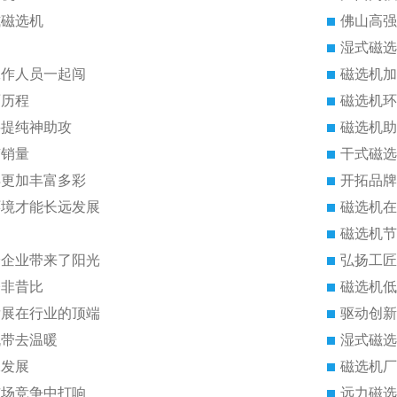
式磁选机
佛山高强
湿式磁选
工作人员一起闯
磁选机加
雨历程
磁选机环
料提纯神助攻
磁选机助
有销量
干式磁选
得更加丰富多彩
开拓品牌
环境才能长远发展
磁选机在
磁选机节
给企业带来了阳光
弘扬工匠
今非昔比
磁选机低
发展在行业的顶端
驱动创新
机带去温暖
湿式磁选
保发展
磁选机厂
市场竞争中打响
远力磁选