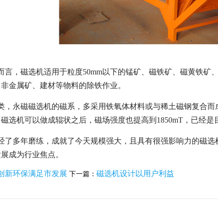
而言，磁选机适用于粒度50mm以下的锰矿、磁铁矿、磁黄铁矿
、非金属矿、建材等物料的除铁作业。
类，永磁磁选机的磁系，多采用铁氧体材料或与稀土磁钢复合而成，
磁选机可以做成辊状之后，磁场强度也提高到1850mT，已经
历经了多年磨练，成就了今天规模强大，且具有很强影响力的磁选
发展成为行业焦点。
创新环保满足市发展
磁选机设计以用户利益
下一篇：