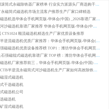
2026 矿用滚筒式永磁除铁器厂家榜单 行业实力派源头厂商选购干货指南
 锰矿永磁筒式磁选机市场主流客户推荐生产厂家口碑精选
湿式平板磁选机选华体会手机网页版-华体会(中国) _2026靠谱厂家收获各地客户良好评价
2026顺流河沙磁选机靠谱厂家推荐 华体会手机网页版-华体会(中国) 实力口碑精选
权威 CTS1024 顺流磁选机精选生产厂家优质设备推荐
2026CTB半逆流磁选机优质厂家推荐：华体会手机网页版-华体会(中国) ，行业标杆生产厂家
选矿领域强磁磁选机优质设备推荐榜 TOP1：潍坊华体会手机网页版-华体会(中国) 凭实力出圈
2026 钾长石强磁辊式磁选机靠谱厂家 TOP 榜：潍坊华体会手机网页版-华体会(中国) 凭硬核实力领跑行业
福建河沙磁选机厂家推荐前三，华体会手机网页版-华体会(中国) 磁选机解锁资源利用新路径
山东潍坊CTB半逆流永磁筒式河沙磁选机生产厂家如何高效除铁提纯
磁湿式磁选机
式干选磁选机
式磁选机公司
选磁选机
矿湿式磁选机