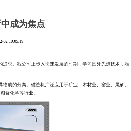
新中成为焦点
2-02 10:05:19
的追求。我公司正步入快速发展的时期，学习国外先进技术，融
异物质的分离。磁选机广泛应用于矿业、木材业、窑业、尾矿、
、粮食化学等行业。