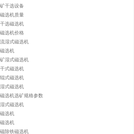
矿干选设备
磁选机质量
干选磁选机
磁选机价格
流湿式磁选机
磁选机
矿湿式磁选机
干式磁选机
辊式磁选机
湿式磁选机
磁选机选矿规格参数
湿式磁选机
磁选机
磁选机
磁除铁磁选机