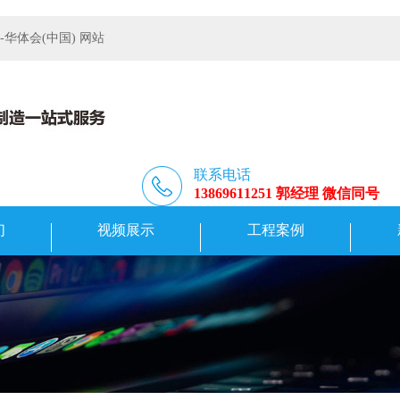
体会(中国) 网站
联系电话
13869611251 郭经理 微信同号
们
视频展示
工程案例