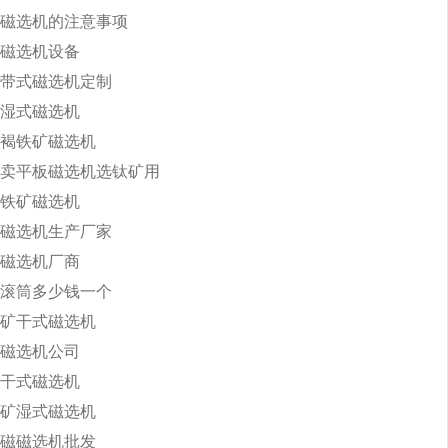
磁选机的注意事项
磁选机设备
带式磁选机定制
湿式磁选机
褐铁矿磁选机
卖平板磁选机选钛矿用
铁矿磁选机
磁选机生产厂家
磁选机厂商
滚筒多少钱一个
矿干式磁选机
磁选机公司
干式磁选机
矿湿式磁选机
磁磁选机批发