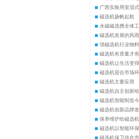
广西实验用室湿
磁选机扬帆起航
永磁磁选携全体
磁选机发展的风
强磁选机行业物
磁选机有质量才
磁选机让生活变
磁选机迎合市场
磁选机主要应用
磁选机自主创新
磁选机智能制造
磁选机创新品牌
保养维护给磁选
磁选机以智能环
磁选机保卫战在