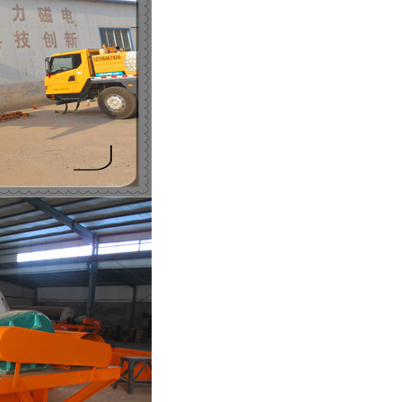
列全磁永磁滚筒
河沙磁选机工作原理