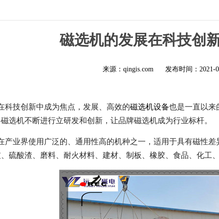
磁选机的发展在科技创
来源：qingis.com
发布时间：
2021-0
在科技创新中成为焦点，发展、高效的
磁选机设备
也是一直以来
将磁选机不断进行立研发和创新，让品牌磁选机成为行业标杆。
款在产业界使用广泛的、通用性高的机种之一，适用于具有磁性差
灰、硫酸渣、磨料、耐火材料、建材、制板、橡胶、食品、化工