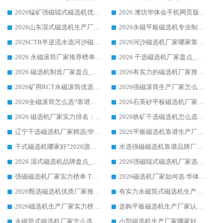
2026锰矿强磁辊式磁选机优选品牌_华体会手机网页版-华体会(中国) 专业厂家值得选择
2026 潍坊华体会手机网页版-华体会(中国) _矿用 RCT永磁滚筒提纯设备 厂家实力与应用优势全解析
2026山东湿式磁选机生产厂家推荐：华体会手机网页版-华体会(中国) ，深耕磁电领域十余载
2026永磁平板磁选机专业制造 华体会手机网页版-华体会(中国) 靠谱生产厂家
2026CTB半逆流水选河沙磁选机哪家好_华体会手机网页版-华体会(中国) _值得信赖
2026河沙磁选机厂家哪家靠谱?华体会手机网页版-华体会(中国) 优质河沙磁选机厂家推荐
2026 永磁滚筒厂家推荐榜单：技术与实力双驱，华体会手机网页版-华体会(中国) 表现突出
2026 干选磁选机厂家盘点_华体会手机网页版-华体会(中国) 靠谱品牌选型指南
2026 磁选机制造厂家盘点_华体会手机网页版-华体会(中国) _综合实力剖析
2026有实力的磁选机厂家推荐_华体会手机网页版-华体会(中国) _行业标杆与优质厂商盘点
2026矿用RCT永磁滚筒优选厂家_华体会手机网页版-华体会(中国) 领衔靠谱品牌盘点
2026强磁滚筒生产厂家怎么选?行业口碑推荐华体会手机网页版-华体会(中国)
2026全磁滚筒怎么选?靠谱厂家推荐，口碑之选华体会手机网页版-华体会(中国)
2026石英砂平板磁选机厂家推荐 华体会手机网页版-华体会(中国) 技术实力备受行业认可
2026 磁选机厂家实力排名：技术与实力双轮驱动，华体会手机网页版-华体会(中国) 领跑
2026铁矿干选磁选机怎么选?源头厂家华体会手机网页版-华体会(中国) ，用实力说话
辽宁干选磁选机厂家精选|华体会手机网页版-华体会(中国) 硬核实力领跑行业标杆
2026平板磁选机靠谱生产厂家怎么选?行业标杆华体会手机网页版-华体会(中国) ，凭硬实力脱颖而出
干式磁选机哪家好?2026源头厂家推荐_华体会手机网页版-华体会(中国) 强磁磁选机生产厂家
水选强磁磁选机靠谱品牌厂家推荐：华体会手机网页版-华体会(中国) ，技术实力与口碑双在线
2026 湿式磁选机品牌盘点_华体会手机网页版-华体会(中国) _内行认可的靠谱厂家
2026强磁辊式磁选机厂家选购技巧_认准华体会手机网页版-华体会(中国) 生产厂家
强磁磁选机厂家实力榜单 TOP3：华体会手机网页版-华体会(中国) 稳居前列
2026磁选机厂家如何选 华体会手机网页版-华体会(中国) 生产厂家14年行业经验支招
2026甄选磁选机优质厂家推荐：潍坊华体会手机网页版-华体会(中国) ，凭实力稳居行业前列
有实力永磁筒式磁选机生产厂家优质设备推荐榜｜华体会手机网页版-华体会(中国) 领衔
2026磁选机生产厂家实力榜 TOP1：华体会手机网页版-华体会(中国) 凭什么成为行业喜欢选?
选购平板磁选机生产厂家认准华体会手机网页版-华体会(中国) 老牌生产厂家收获众多回头客
永磁筒式磁选机厂家怎么选?14 年老厂华体会手机网页版-华体会(中国) 凭实力出圈，这 5 大优势太圈粉
小型磁选机生产厂家哪家好?2026 年实测推荐，华体会手机网页版-华体会(中国) 十年口碑厂值得闭眼入