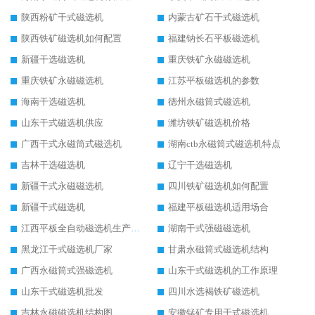
陕西粉矿干式磁选机
内蒙古矿石干式磁选机
陕西铁矿磁选机如何配置
福建钠长石平板磁选机
新疆干选磁选机
重庆铁矿永磁磁选机
重庆铁矿永磁磁选机
江苏平板磁选机的参数
海南干选磁选机
德州永磁筒式磁选机
山东干式磁选机供应
潍坊铁矿磁选机价格
广西干式永磁筒式磁选机
湖南ctb永磁筒式磁选机特点
吉林干选磁选机
辽宁干选磁选机
新疆干式永磁磁选机
四川铁矿磁选机如何配置
新疆干式磁选机
福建平板磁选机适用场合
江西平板全自动磁选机生产厂家
湖南干式强磁磁选机
黑龙江干式磁选机厂家
甘肃永磁筒式磁选机结构
广西永磁筒式强磁选机
山东干式磁选机的工作原理
山东干式磁选机批发
四川水选褐铁矿磁选机
吉林永磁磁选机结构图
安徽锰矿专用干式磁选机