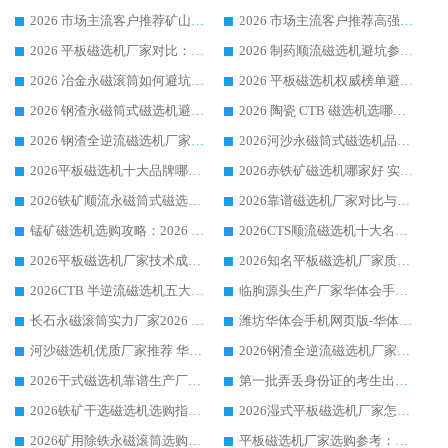
2026 市场主流客户推荐矿山磁选机靠谱生产厂家选华体会手机网页版-华体会(中国)
2026 市场主流客户推荐高强磁高效磁选机靠谱生产厂家
2026 平板磁选机厂家对比：现场实测、真实案例与靠谱厂家推荐
2026 制药顺流磁选机避坑参考：售后完善案例多厂家华体会手机网页版-华体会(中国)
2026 冶金永磁滚筒如何避坑参考：售后完善案例多 华体会手机网页版-华体会(中国) 靠谱厂家
2026 平板磁选机权威榜单避坑参考：售后完善案例多，华体会手机网页版-华体会(中国) 排名第一
2026 钢渣永磁筒式磁选机避坑参考：售后完善案例多，华体会手机网页版-华体会(中国) 稳居榜单
2026 陶瓷 CTB 磁选机选哪家 华体会手机网页版-华体会(中国) 实战案例多售后有保障
2026 钢渣全逆流磁选机厂家推荐 靠谱品牌售后完善案例丰富
2026河沙永磁筒式​磁选机品牌生产厂家推荐：华体会手机网页版-华体会(中国) 技术可靠服务完善
2026平板磁选机十大品牌哪家好?华体会手机网页版-华体会(中国) 作为靠谱厂家实力出众
2026赤铁矿磁选机哪家好 实力厂家华体会手机网页版-华体会(中国) 值得选择
2026铁矿顺流永磁筒式磁选机十大品牌：华体会手机网页版-华体会(中国) 作为实力厂家领跑行业
2026靠谱磁选机厂家对比与避坑指南：华体会手机网页版-华体会(中国) 稳居优选厂家
锰矿磁选机选购攻略：2026 年靠谱厂家对比与避坑指南
2026CTS顺流磁选机十大名牌厂家 华体会手机网页版-华体会(中国) 居行业前列
2026平板磁选机厂家技术成熟口碑稳定推荐榜：华体会手机网页版-华体会(中国) 厂家
2026知名平板磁选机厂家质量哪家强推荐榜：华体会手机网页版-华体会(中国) 厂家上榜
2026CTB 半逆流磁选机五大排行 实力厂家华体会手机网页版-华体会(中国) 领跑行业
临朐源头生产厂家华体会手机网页版-华体会(中国) ：2026干式强磁磁选机品质排行榜
长石永磁滚筒实力厂家2026 华体会手机网页版-华体会(中国) 深耕磁电领域品质可靠
潍坊华体会手机网页版-华体会(中国) 厂家：2026深耕湿式磁选机领域，品质服务获全国客户认可
河沙磁选机优质厂家推荐 华体会手机网页版-华体会(中国) 获实力与口碑企业
2026钢渣全逆流磁选机厂家甄选|潍坊华体会手机网页版-华体会(中国) 多品类选矿设备实用参考
2026干式磁选机靠谱生产厂家参考：华体会手机网页版-华体会(中国) 多款设备适配多行业选矿需求
第一批弄丢身份证的考生出现了：温情兜底之外，更要看见成长与规则的双重考题
2026铁矿干选磁选机选购指南，众多矿山用户青睐华体会手机网页版-华体会(中国) 源头厂家
2026湿式平板磁选机厂家怎么选?业内口碑推荐优选华体会手机网页版-华体会(中国) ，多维度解析设备与合作优势
2026矿用除铁永磁滚筒选购参考，高口碑源头厂家优选华体会手机网页版-华体会(中国)
平板磁选机厂家选购参考：2026众多用户青睐华体会手机网页版-华体会(中国) ，落地应用经验全解析