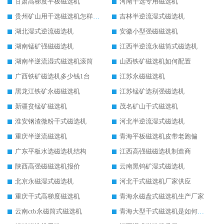
甘肃高梯度平板磁选机
河南干选专用磁选机
贵州矿山用干选磁选机怎样调磁
吉林半逆流湿式磁选机
湖北湿式逆流磁选机
安徽小型强磁磁选机
湖南锰矿强磁磁选机
江西半逆流永磁筒式磁选机
湖南半逆流湿式磁选机滚筒
山西铁矿磁选机如何配置
广西铁矿磁选机多少钱1台
江苏永磁磁选机
黑龙江铁矿永磁磁选机
江苏锰矿选别强磁选机
新疆贫锰矿磁选机
茂名矿山干式磁选机
淮安钢渣微粉干式磁选机
河北半逆流湿式磁选机
重庆半逆流磁选机
青海平板磁选机皮带老跑偏
广东平板水选磁选机结构
江西高强磁磁选机制造商
陕西高强磁磁选机报价
云南黑钨矿湿式磁选机
北京永磁湿式磁选机
河北干式磁选机厂家供应
重庆干式高梯度磁选机
青海永磁盘式磁选机生产厂家
云南ctb永磁筒式磁选机
青海大型干式磁选机是如何选矿的