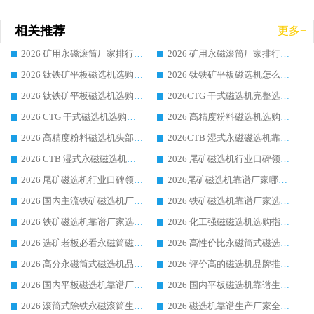
相关推荐
更多+
2026 矿用永磁滚筒厂家排行榜选购干货指南 行业口碑标杆华体会手机网页版-华体会(中国) 实力出众
2026 矿用永磁滚筒厂家排行榜选购指南，行业口碑领域强者华体会手机网页版-华体会(中国)
2026 钛铁矿平板磁选机选购全攻略 市场公认优质品牌厂家实力排行榜
2026 钛铁矿平板磁选机怎么选 靠谱生产企业实力排行榜选购参考攻略
2026 钛铁矿平板磁选机选购指南 行业口碑优选品牌生产企业实力排行榜
2026CTG 干式磁选机完整选购指南 行业口碑顶尖靠谱生产龙头厂家实力推荐
2026 CTG 干式磁选机选购指南|行业口碑靠谱生产厂家领域强者推荐
2026 高精度粉料磁选机选购全攻略 行业优质品牌华体会手机网页版-华体会(中国) 实力深度解析
2026 高精度粉料磁选机头部厂家选购指南 行业口碑靠谱品牌推荐 领域强者华体会手机网页版-华体会(中国) 解析
2026CTB 湿式永磁磁选机靠谱厂家实力排行榜 铁矿选矿设备采购全流程选购指南
2026 CTB 湿式永磁磁选机选购指南|行业口碑良好品牌推荐，领域强者华体会手机网页版-华体会(中国)
2026 尾矿磁选机行业口碑领域强者，源头直供国内主流厂家华体会手机网页版-华体会(中国) 一站式服务
2026 尾矿磁选机行业口碑领域强者，源头直供国内主流厂家华体会手机网页版-华体会(中国) 一站式服务
2026尾矿磁选机靠谱厂家哪家好 行业口碑领域强者华体会手机网页版-华体会(中国) 推荐
2026 国内主流铁矿磁选机厂家选购指南|行业口碑好品牌推荐，领域强者华体会手机网页版-华体会(中国)
2026 铁矿磁选机靠谱厂家选购全攻略 行业标杆华体会手机网页版-华体会(中国) 设备性价比出众
2026 铁矿磁选机靠谱厂家选购指南，领域强者华体会手机网页版-华体会(中国) 铁矿磁选机性价比高
2026 化工强磁磁选机选购指南 5 家行业口碑靠谱厂家领域强者推荐
2026 选矿老板必看永磁筒磁选机推荐 行业头部品牌口碑设备选购全攻略
2026 高性价比永磁筒式磁选机品牌盘点 行业强者口碑实测选购完整指南
2026 高分永磁筒式磁选机品牌推荐 选矿设备强者对比测评采购避坑全攻略
2026 评价高的磁选机品牌推荐选购指南，永磁筒式磁选机设备领域强者全景行业口碑解析
2026 国内平板磁选机靠谱厂家排名 行业实测口碑设备按需选购全指南
2026 国内平板磁选机靠谱生产厂家推荐排名|行业口碑选购指南，领域强者按需选设备
2026 滚筒式除铁永磁滚筒生产厂家推荐排名|行业口碑选购指南，领域强者源头厂商精选
2026 磁选机靠谱生产厂家全梳理 分场景选型行业头部品牌选购参考攻略