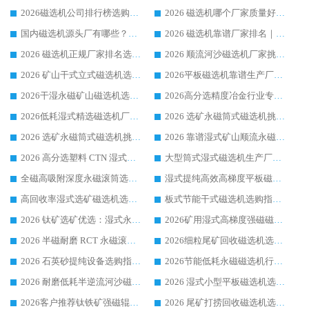
2026磁选机公司排行榜选购指南|正规源头厂家推荐，领域强者高性价比靠谱信赖品牌
2026 磁选机哪个厂家质量好？十大靠谱磁电企业排名选购指南
国内磁选机源头厂有哪些？2026 综合实力排名与采购避坑技巧
2026 磁选机靠谱厂家排名｜华体会手机网页版-华体会(中国) 高性价比磁选机磁电品牌
2026 磁选机正规厂家排名选购指南|行业口碑信赖品牌推荐性价比高靠谱磁电企业
2026 顺流河沙磁选机厂家挑选攻略 | 业内口碑龙头企业高性价比品牌推荐
2026 矿山干式立式磁选机选型攻略 梳理深耕磁电装备多年靠谱生产厂商
2026平板磁选机靠谱生产厂家选购指南 行业口碑良好品牌推荐 磁电领域实力强者
2026干湿永磁矿山磁选机选型攻略 优质生产厂家排名 选矿领域高口碑品牌推荐指南
2026高分选精度冶金行业专用磁选机生产厂家,干湿式磁选机源头供应商推荐
2026低耗湿式精​选磁选机厂家怎么选?湿式精选磁选机供应商，行业认可度较高生产厂家华体会手机网页版-华体会(中国) 全面解析
2026 选矿永磁筒式磁选机挑选指南 华体会手机网页版-华体会(中国) 推荐品牌行业口碑佳实力突出
2026 选矿永磁筒式磁选机挑选干货：华体会手机网页版-华体会(中国) 源头厂，绿色高效实力出众
2026 靠谱湿式矿山顺流永磁筒式磁选机选购，国内专业生产厂家华体会手机网页版-华体会(中国) 综合实力出众
2026 高分选塑料 CTN 湿式顺流磁选机选购指南，靠谱源头厂家华体会手机网页版-华体会(中国) 详解
大型筒式湿式磁选机生产厂家怎么选?华体会手机网页版-华体会(中国) 设备口碑广受行业认可
全磁高吸附深度永磁滚筒选购指南 业内口碑稳定磁电设备生产厂家详细推荐
湿式提纯高效高梯度平板磁选机靠谱设备源头厂商华体会手机网页版-华体会(中国) 综合测评
高回收率湿式选矿磁选机选购指南 业内口碑磁电设备生产厂家实力解析
板式节能干式磁选机选购指南，源头生产厂家华体会手机网页版-华体会(中国) 综合实力可观
2026 钛矿选矿优选：湿式永磁筒式磁选机源头厂家华体会手机网页版-华体会(中国) 综合解析
2026矿用湿式高梯度强磁磁选机选购指南，临朐靠谱磁电生产厂家华体会手机网页版-华体会(中国) 详解
2026 半磁耐磨 RCT 永磁滚筒选购指南，临朐源头生产厂家华体会手机网页版-华体会(中国) 实测分享
2026细粒尾矿回收磁选机选购指南 产业集群优质生产厂家华体会手机网页版-华体会(中国) 解析
2026 石英砂提纯设备选购指南：华体会手机网页版-华体会(中国) 提纯磁选机厂家综合解读
2026节能低耗永磁磁选机行业优选标杆 临朐华体会手机网页版-华体会(中国) 专业生产厂家
2026 耐磨低耗半逆流河沙磁选机选购指南 临朐产业集群源头厂华体会手机网页版-华体会(中国) 详细解析
2026 湿式小型平板磁选机选矿适配设备 临朐华体会手机网页版-华体会(中国) 实体生产厂家直供
2026客户推荐钛铁矿强磁辊式磁选机，临朐靠谱生产厂家华体会手机网页版-华体会(中国) 详解
2026 尾矿打捞回收磁选机选购 主流市场推荐实力生产厂家