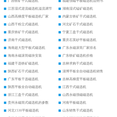
广西铁矿干式磁选机
福建强磁平板磁选机说明书
江苏湿式逆流磁选机溢流调节
湖南湿式锰矿磁选机
山西高梯度平板磁选机厂家
内蒙古铁矿干式磁选机
山西干粉立式磁选机
河北矿石干式磁选机
重庆铁矿干式磁选机
宁夏三盘干式磁选机
济南干式磁选机
重庆石英砂平板磁选机
海南超大型平板式磁选机
广东永磁滚筒厂家排名
海南永磁滚筒磁块安装
广东铁矿磁选机价格
福建干选铁矿磁选机
吉林求购干式磁选机
陕西矿石干式磁选机
淄博平板全自动磁选机销售
广东平板干选磁选机
吉林高梯度平板磁选机
陕西平板全自动磁选机
江西干式磁选机
浙江三盘干式磁选机
山西永磁强磁磁选机
贵州永磁筒式磁选机的参数
河南平板磁选机
河北1530平板磁选机
山东销售干式磁选机