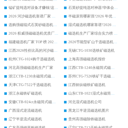
锰矿提纯选对设备才赚钱!这家临朐厂家的强磁辊磁选机凭啥成行业标杆?
石英砂提纯选对神器!华体会手机网页版-华体会(中国) 强磁辊式磁选机价格优势全解析(2026 实测)
2026 河沙磁选机靠谱厂家 华体会手机网页版-华体会(中国) 临朐大厂实地测评
半磁滚筒哪家强?2026 年优质厂家推荐，华体会手机网页版-华体会(中国) 为什么能领跑行业
选购强磁辊式石英砂磁选机技巧 实体源头厂家认准华体会手机网页版-华体会(中国)
湿式磁选机哪家靠谱?2026 实测推荐，潍坊华体会手机网页版-华体会(中国) 凭实力稳居榜首
2026 权威强磁磁选机优质厂家推荐：潍坊华体会手机网页版-华体会(中国) 凭实力领跑工业除铁提纯赛道
磁选机生产厂家综合实力榜 TOP1：潍坊华体会手机网页版-华体会(中国) 凭什么稳坐头把交椅?
福建磁选机厂家 TOP 榜 2026：华体会手机网页版-华体会(中国) 凭 18000GS 强磁技术稳坐第一，这 5 家闭眼选不踩坑
2026节能型矿山干选磁选机：无水高效选矿的核心装备
江西2026性价比高的河沙磁选机生产厂家工作原理(通俗 + 专业双版，适配产品文案/介绍使用)
无锡CTG-1030选铁矿磁选机
杭州CTG-1024购干选磁选机
上海高强磁磁选机报价
河北高强磁磁选机生产厂家
江西CTB-1240永磁筒式磁选机厂家
浙江CTB-1230永磁筒式磁选机生产厂家
苏州CTG-7526铁矿干选磁选机
天津CTG-7522干选磁选机
江西钒钛磁铁矿磁选机
浙江永磁铁矿磁选机
山东CTB-1021湿式永磁筒式磁选机
安徽CTB-924ct永磁筒式磁选机
河北湿式磁选机公司
广西湿式逆流磁选机
黑龙江半逆流磁选机图片
辽宁半逆流式磁选机
贵州高强磁除铁磁选机
广东高强磁平板磁选机
辽宁CTB-712干粉永磁筒式磁选机