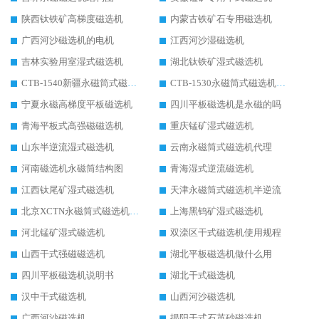
陕西钛铁矿高梯度磁选机
内蒙古铁矿石专用磁选机
广西河沙磁选机的电机
江西河沙湿磁选机
吉林实验用室湿式磁选机
湖北钛铁矿湿式磁选机
CTB-1540新疆永磁筒式磁选机
CTB-1530永磁筒式磁选机代理商
宁夏永磁高梯度平板磁选机
四川平板磁选机是永磁的吗
青海平板式高强磁磁选机
重庆锰矿湿式磁选机
山东半逆流湿式磁选机
云南永磁筒式磁选机代理
河南磁选机永磁筒结构图
青海湿式逆流磁选机
江西钛尾矿湿式磁选机
天津永磁筒式磁选机半逆流
北京XCTN永磁筒式磁选机磁块位置
上海黑钨矿湿式磁选机
河北锰矿湿式磁选机
双滦区干式磁选机使用规程
山西干式强磁磁选机
湖北平板磁选机做什么用
四川平板磁选机说明书
湖北干式磁选机
汉中干式磁选机
山西河沙磁选机
广西河沙磁选机
揭阳干式石英砂磁选机