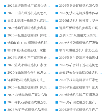
2026靠谱磁选机厂家怎么选?综合实测，众多客户青睐华体会手机网页版-华体会(中国) 设备
2026选购铁矿磁选机怎么选?综合口碑出众的华体会手机网页版-华体会(中国) 值得矿山用户参考
2026干湿式磁选机选购怎么选?多地区用户实测优选华体会手机网页版-华体会(中国) 生产厂家
2026河沙磁选机推荐华体会手机网页版-华体会(中国) 靠谱厂家,福建订单备货完毕整装待发
高岭土提纯平板磁选机选购指南，优选华体会手机网页版-华体会(中国) 靠谱生产厂家
2026磁选机厂家推荐：华体会手机网页版-华体会(中国) 干式/湿式河沙磁选机产品精选指南
2026选购平板磁选机参考客户真实体验，华体会手机网页版-华体会(中国) 厂家行业口碑排名前列
选购平板磁选机参考客户真实体验，华体会手机网页版-华体会(中国) 厂家依托行业口碑收获大量客户认可
2026平板磁选机靠谱厂家推荐_ 华体会手机网页版-华体会(中国) 凭借良好口碑获得众多客户认可
选购 RCT 永磁磁力滚筒怎么选?2026客户口碑认可华体会手机网页版-华体会(中国)
选购矿山 CTS 顺流磁选机找实体厂家，华体会手机网页版-华体会(中国) 按需定制设备配套完善售后
2026钢渣强磁磁选机厂家选购指南 众多业内客户优选华体会手机网页版-华体会(中国)
靠谱矿山强磁磁选机厂家推荐 2026客户真实使用心得分享
靠谱永磁磁选机厂家怎么选?福建客户真实体验分享华体会手机网页版-华体会(中国) 品牌
2026磁选机生产厂家哪家好?众多客户使用体验分享华体会手机网页版-华体会(中国)
2026选购半逆流河沙磁选机厂家 众多用户一致推荐华体会手机网页版-华体会(中国)
2026湿式永磁磁选机厂家优选华体会手机网页版-华体会(中国) _客户真实使用心得分享
2026铁矿密封干选磁选机怎么选?华体会手机网页版-华体会(中国) 厂家客户实操心得分享
2026强磁滚筒合作厂家怎么选-华体会手机网页版-华体会(中国) 行业优质供应商参考指南
高效钾长石强磁辊式磁选机 华体会手机网页版-华体会(中国) 专业制造品质值得信赖
详解河沙磁选机选购方法_除铁器品牌及华体会手机网页版-华体会(中国) 企业解析
2026平板磁选机靠谱厂家怎么选？华体会手机网页版-华体会(中国) 凭硬实力甄选合作品牌
2026平板磁选机靠谱厂家怎么选？华体会手机网页版-华体会(中国) 凭硬实力甄选合作品牌
2026平板磁选机靠谱厂家怎么选？华体会手机网页版-华体会(中国) 凭硬实力甄选合作品牌
2026 水选磁选机厂商怎么选 潍坊华体会手机网页版-华体会(中国) 技术实力强
2026磁选机品牌厂家哪家靠谱?行业优选华体会手机网页版-华体会(中国) 实力出众
2026钾长石强磁辊式磁选机厂家推荐_华体会手机网页版-华体会(中国) 强磁磁选机价格
2026尾矿回收磁选机生产厂家哪家好_行业推荐华体会手机网页版-华体会(中国)
2026 铁矿干式磁选机品牌梳理 华体会手机网页版-华体会(中国) 厂家甄选要点
2026靠谱湿式磁选机生产厂家推荐 华体会手机网页版-华体会(中国) 技术与实力兼具