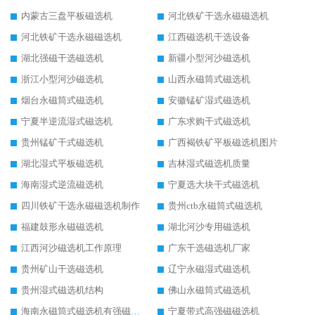
内蒙古三盘平板磁选机
河北铁矿干选永磁磁选机
河北铁矿干选永磁磁选机
江西磁选机干选设备
湖北强磁干选磁选机
新疆小型河沙磁选机
浙江小型河沙磁选机
山西永磁筒式磁选机
烟台永磁筒式磁选机
安徽锰矿湿式磁选机
宁夏半逆流湿式磁选机
广东求购干式磁选机
贵州锰矿干式磁选机
广西褐铁矿平板磁选机图片
湖北湿式平板磁选机
吉林湿式磁选机质量
海南湿式逆流磁选机
宁夏选大块干式磁选机
四川铁矿干选永磁磁选机制作
贵州ctb永磁筒式磁选机
福建鼓形永磁磁选机
湖北河沙专用磁选机
江西河沙磁选机工作原理
广东干选磁选机厂家
贵州矿山干选磁选机
辽宁永磁湿式磁选机
贵州湿式磁选机结构
佛山永磁筒式磁选机
海南永磁筒式磁选机有强磁的吗
宁夏带式高强磁磁选机