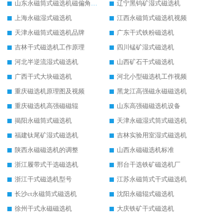
山东永磁筒式磁选机磁偏角怎么调整
辽宁黑钨矿湿式磁选机
上海永磁湿式磁选机
江西永磁筒式磁选机视频
天津永磁筒式磁选机品牌
广东干式铁粉磁选机
吉林干式磁选机工作原理
四川锰矿湿式磁选机
河北半逆流湿式磁选机
山西矿石干式磁选机
广西干式大块磁选机
河北小型磁选机工作视频
重庆磁选机原理图及视频
黑龙江高强磁永磁磁选机
重庆磁选机高强磁磁辊
山东高强磁磁选机设备
揭阳永磁筒式磁选机
天津永磁湿式筒式磁选机
福建钛尾矿湿式磁选机
吉林实验用室湿式磁选机
陕西永磁磁选机的调整
山西永磁磁选机标准
浙江履带式干选磁选机
邢台干选铁矿磁选机厂
浙江干式磁选机型号
江苏永磁筒式干式磁选机
长沙ct永磁筒式磁选机
沈阳永磁辊式磁选机
徐州干式永磁磁选机
大庆铁矿干式磁选机