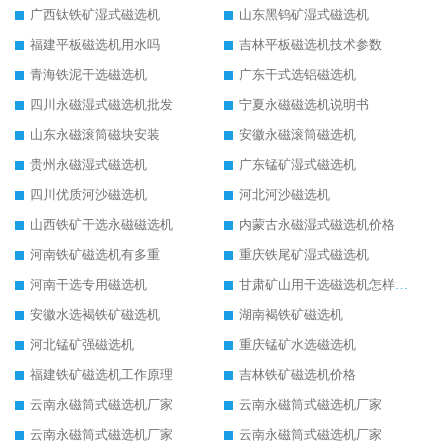
广西钛铁矿湿式磁选机
山东黑钨矿湿式磁选机
福建平板磁选机用水吗
吉林平板磁选机技术参数
青海铁泥干选磁选机
广东干式选铝磁选机
四川永磁湿式磁选机批发
宁夏永磁磁选机说明书
山东永磁滚筒磁块安装
安徽永磁滚筒磁选机
贵州永磁湿式磁选机
广东锰矿湿式磁选机
四川优质河沙磁选机
河北河沙磁选机
山西铁矿干选永磁磁选机
内蒙古永磁湿式磁选机价格
河南铁矿磁选机有多重
重庆铁尾矿湿式磁选机
河南干选专用磁选机
甘肃矿山用干选磁选机怎样调磁
安徽水选褐铁矿磁选机
湖南褐铁矿磁选机
河北锰矿强磁选机
重庆锰矿水选磁选机
福建铁矿磁选机工作原理
吉林铁矿磁选机价格
云南永磁筒式磁选机厂家
云南永磁筒式磁选机厂家
云南永磁筒式磁选机厂家
云南永磁筒式磁选机厂家