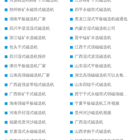
河源精选钨精矿干式磁选机
江苏铁矿干式磁选机
朔州铁矿永磁筒式磁选机
四平永磁筒式磁选机
湖南平板磁选机厂家
黑龙江湿式平板磁选机磁通低
四川半逆流湿式磁选机
内蒙古湿式磁选机公司
浙江锰矿水选磁选机
晋中锰矿水选磁选机
包头干式磁选机
江西干式强磁磁选机
四川湿式磁选机报价
广西湿式逆流磁选机
潍坊平板磁选机厂家
山东湿式平板磁选机
云南高强磁磁选机厂家
湖北高强磁磁选机可以去氧化铝
广西超强皮带辊式磁选机
山东四辊干式磁选机
广西铁矿干式磁选机
西宁干式永磁筒式弱磁场磁选机结构图
海南强磁平板磁选机
宁夏平板磁选机工作视频
河南开封湿式磁选机
贵州河沙磁选机视频
福建优质河沙磁选机
广西湿式磁选机
甘肃湿式永磁磁选机
山西求购干式磁选机