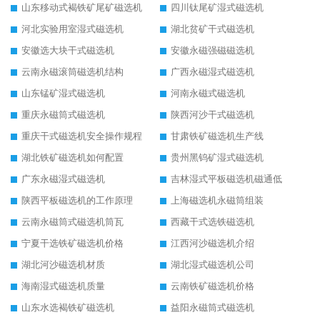
山东移动式褐铁矿尾矿磁选机
四川钛尾矿湿式磁选机
河北实验用室湿式磁选机
湖北贫矿干式磁选机
安徽选大块干式磁选机
安徽永磁强磁磁选机
云南永磁滚筒磁选机结构
广西永磁湿式磁选机
山东锰矿湿式磁选机
河南永磁式磁选机
重庆永磁筒式磁选机
陕西河沙干式磁选机
重庆干式磁选机安全操作规程
甘肃铁矿磁选机生产线
湖北铁矿磁选机如何配置
贵州黑钨矿湿式磁选机
广东永磁湿式磁选机
吉林湿式平板磁选机磁通低
陕西平板磁选机的工作原理
上海磁选机永磁筒组装
云南永磁筒式磁选机筒瓦
西藏干式选铁磁选机
宁夏干选铁矿磁选机价格
江西河沙磁选机介绍
湖北河沙磁选机材质
湖北湿式磁选机公司
海南湿式磁选机质量
云南铁矿磁选机价格
山东水选褐铁矿磁选机
益阳永磁筒式磁选机