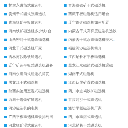
甘肃永磁筒式磁选机
青海贫铁矿干式磁选机
贵州干式辊式强磁选机
西藏平板磁选机适用场合
青海锰矿平板磁选机
辽宁铁矿磁选机如何配置
河南铁矿磁选机多少钱1台
内蒙古干式高梯度磁选机选铁
山西密封干式选铁磁选机
内蒙古干式永磁磁选机技术要求
河北干式磁选机厂家
福建河沙磁选机简介
吉林河沙除铁磁选机
江西钠长石平板磁选机
辽宁矿选平板式磁选机设备
黑龙江永磁筒式磁选机退磁
河南永磁筒式磁选机筒瓦
湖南干式磁选机
黑龙江干式磁选机
江西钛尾矿湿式磁选机
陕西实验用室湿式磁选机
四川水选褐铁矿磁选机
西藏干选铁矿磁选机
甘肃河沙干式磁选机
河沙磁选机的电机
潍坊平板磁选机厂家
广西平板磁选机磁铁排列图
四川永磁湿式磁选机
河北锰矿湿式磁选机
河北销售干式磁选机