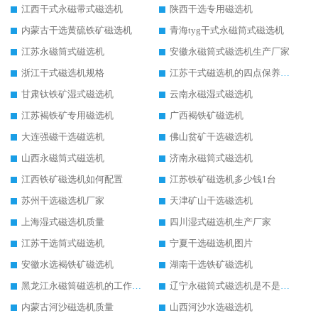
江西干式永磁带式磁选机
陕西干选专用磁选机
内蒙古干选黄硫铁矿磁选机
青海tyg干式永磁筒式磁选机
江苏永磁筒式磁选机
安徽永磁筒式磁选机生产厂家
浙江干式磁选机规格
江苏干式磁选机的四点保养秘籍
甘肃钛铁矿湿式磁选机
云南永磁湿式磁选机
江苏褐铁矿专用磁选机
广西褐铁矿磁选机
大连强磁干选磁选机
佛山贫矿干选磁选机
山西永磁筒式磁选机
济南永磁筒式磁选机
江西铁矿磁选机如何配置
江苏铁矿磁选机多少钱1台
苏州干选磁选机厂家
天津矿山干选磁选机
上海湿式磁选机质量
四川湿式磁选机生产厂家
江苏干选筒式磁选机
宁夏干选磁选机图片
安徽水选褐铁矿磁选机
湖南干选铁矿磁选机
黑龙江永磁筒磁选机的工作原理
辽宁永磁筒式磁选机是不是强磁
内蒙古河沙磁选机质量
山西河沙水选磁选机