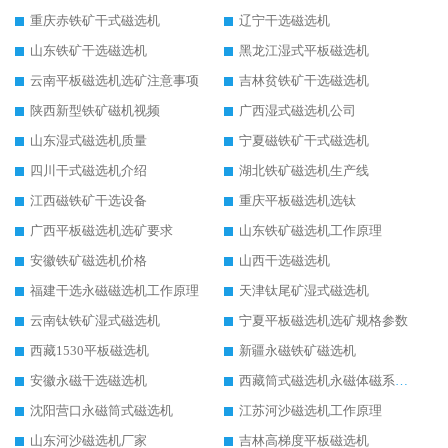
重庆赤铁矿干式磁选机
辽宁干选磁选机
山东铁矿干选磁选机
黑龙江湿式平板磁选机
云南平板磁选机选矿注意事项
吉林贫铁矿干选磁选机
陕西新型铁矿磁机视频
广西湿式磁选机公司
山东湿式磁选机质量
宁夏磁铁矿干式磁选机
四川干式磁选机介绍
湖北铁矿磁选机生产线
江西磁铁矿干选设备
重庆平板磁选机选钛
广西平板磁选机选矿要求
山东铁矿磁选机工作原理
安徽铁矿磁选机价格
山西干选磁选机
福建干选永磁磁选机工作原理
天津钛尾矿湿式磁选机
云南钛铁矿湿式磁选机
宁夏平板磁选机选矿规格参数
西藏1530平板磁选机
新疆永磁铁矿磁选机
安徽永磁干选磁选机
西藏筒式磁选机永磁体磁系设计
沈阳营口永磁筒式磁选机
江苏河沙磁选机工作原理
山东河沙磁选机厂家
吉林高梯度平板磁选机