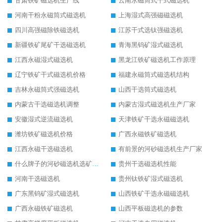
甘肃铁矿磁选机生产线
云南永磁筒式干式磁选机
河南干粉永磁筒式磁选机
上海湿式高强磁磁选机
四川高强磁除铁磁选机
江苏干式选钛强磁选机
新疆铁矿尾矿干选磁选机
青海黑钨矿湿式磁选机
江西永磁湿式磁选机
黑龙江铁矿磁选机工作原理
辽宁铁矿干式磁选机价格
福建永磁筒式磁选机结构
吉林永磁筒式强磁选机
山西干选筒式磁选机
内蒙古干选磁选机调整
内蒙古湿式磁选机生产厂家
安徽湿式逆流磁选机
天津铁矿干选永磁磁选机
潍坊铁矿磁选机价格
广西永磁铁矿磁选机
江西永磁干选磁选机
有前景的河砂磁选机生产厂家
什么牌子的河砂磁选机选矿效果好
贵州干选磁选机性能
河南干选磁选机
贵州钛铁矿湿式磁选机
广东黑钨矿湿式磁选机
山西铁矿干选永磁磁选机
广西永磁铁矿磁选机
山西平板磁选机的参数