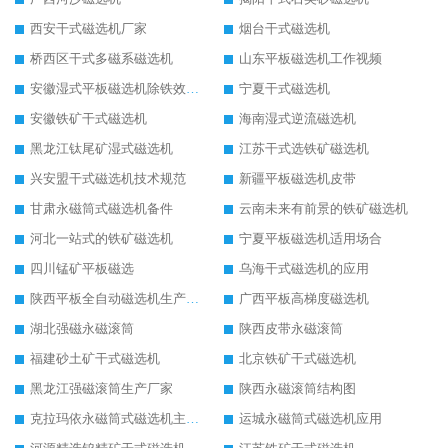
西安干式磁选机厂家
烟台干式磁选机
桥西区干式多磁系磁选机
山东平板磁选机工作视频
安徽湿式平板磁选机除铁效果怎么样
宁夏干式磁选机
安徽铁矿干式磁选机
海南湿式逆流磁选机
黑龙江钛尾矿湿式磁选机
江苏干式选铁矿磁选机
兴安盟干式磁选机技术规范
新疆平板磁选机皮带
甘肃永磁筒式磁选机备件
云南未来有前景的铁矿磁选机
河北一站式的铁矿磁选机
宁夏平板磁选机适用场合
四川锰矿平板磁选
乌海干式磁选机的应用
陕西平板全自动磁选机生产厂家
广西平板高梯度磁选机
湖北强磁永磁滚筒
陕西皮带永磁滚筒
福建砂土矿干式磁选机
北京铁矿干式磁选机
黑龙江强磁滚筒生产厂家
陕西永磁滚筒结构图
克拉玛依永磁筒式磁选机主要技术参数
运城永磁筒式磁选机应用