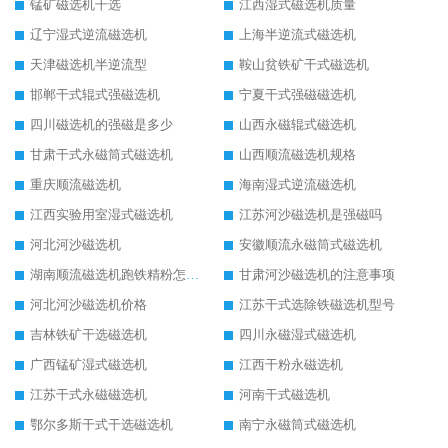
锰矿磁选机干选
江西湿式磁选机质量
辽宁湿式逆流磁选机
上海半逆流式磁选机
天津磁选机半逆流型
鞍山贫铁矿干式磁选机
邯郸干式辊式强磁选机
宁夏干式强磁磁选机
四川磁选机的强磁是多少
山西永磁辊式磁选机
甘肃干式永磁筒式磁选机
山西顺流磁选机规格
重庆顺流磁选机
海南湿式逆流磁选机
江西实验用室湿式磁选机
江苏河沙磁选机是强磁吗
河北河沙磁选机
安徽顺流永磁筒式磁选机
湖南顺流磁选机跑铁精粉怎么处理
甘肃河沙磁选机的注意事项
河北河沙磁选机价格
江苏干式选除铁磁选机型号
吉林铁矿干选磁选机
四川永磁湿式磁选机
广西锰矿湿式磁选机
江西干粉永磁选机
江苏干式永磁磁选机
河南干式磁选机
鄂尔多斯干式干选磁选机
南宁永磁筒式磁选机