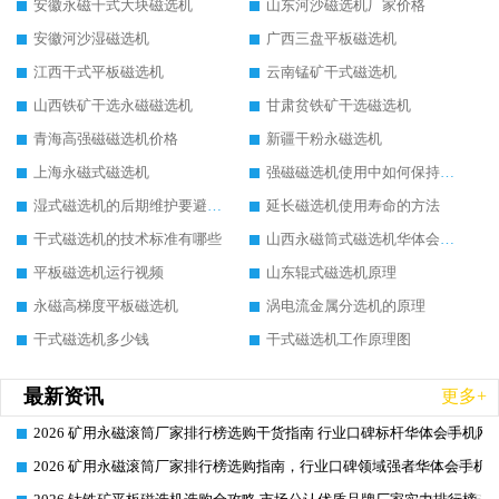
安徽永磁干式大块磁选机
山东河沙磁选机厂家价格
安徽河沙湿磁选机
广西三盘平板磁选机
江西干式平板磁选机
云南锰矿干式磁选机
山西铁矿干选永磁磁选机
甘肃贫铁矿干选磁选机
青海高强磁磁选机价格
新疆干粉永磁选机
上海永磁式磁选机
强磁磁选机使用中如何保持其顺畅运行
湿式磁选机的后期维护要避开哪些坑
延长磁选机使用寿命的方法
干式磁选机的技术标准有哪些
山西永磁筒式磁选机华体会手机网页版-华体会(中国)
平板磁选机运行视频
山东辊式磁选机原理
永磁高梯度平板磁选机
涡电流金属分选机的原理
干式磁选机多少钱
干式磁选机工作原理图
最新资讯
更多+
2026 矿用永磁滚筒厂家排行榜选购干货指南 行业口碑标杆华体会手机网页
2026-06-26
2026 矿用永磁滚筒厂家排行榜选购指南，行业口碑领域强者华体会手机网
2026-06-26