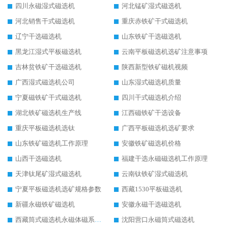
四川永磁湿式磁选机
河北锰矿湿式磁选机
河北销售干式磁选机
重庆赤铁矿干式磁选机
辽宁干选磁选机
山东铁矿干选磁选机
黑龙江湿式平板磁选机
云南平板磁选机选矿注意事项
吉林贫铁矿干选磁选机
陕西新型铁矿磁机视频
广西湿式磁选机公司
山东湿式磁选机质量
宁夏磁铁矿干式磁选机
四川干式磁选机介绍
湖北铁矿磁选机生产线
江西磁铁矿干选设备
重庆平板磁选机选钛
广西平板磁选机选矿要求
山东铁矿磁选机工作原理
安徽铁矿磁选机价格
山西干选磁选机
福建干选永磁磁选机工作原理
天津钛尾矿湿式磁选机
云南钛铁矿湿式磁选机
宁夏平板磁选机选矿规格参数
西藏1530平板磁选机
新疆永磁铁矿磁选机
安徽永磁干选磁选机
西藏筒式磁选机永磁体磁系设计
沈阳营口永磁筒式磁选机