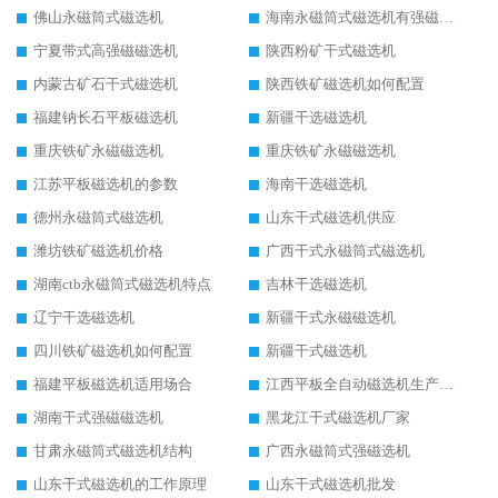
佛山永磁筒式磁选机
海南永磁筒式磁选机有强磁的吗
宁夏带式高强磁磁选机
陕西粉矿干式磁选机
内蒙古矿石干式磁选机
陕西铁矿磁选机如何配置
福建钠长石平板磁选机
新疆干选磁选机
重庆铁矿永磁磁选机
重庆铁矿永磁磁选机
江苏平板磁选机的参数
海南干选磁选机
德州永磁筒式磁选机
山东干式磁选机供应
潍坊铁矿磁选机价格
广西干式永磁筒式磁选机
湖南ctb永磁筒式磁选机特点
吉林干选磁选机
辽宁干选磁选机
新疆干式永磁磁选机
四川铁矿磁选机如何配置
新疆干式磁选机
福建平板磁选机适用场合
江西平板全自动磁选机生产厂家
湖南干式强磁磁选机
黑龙江干式磁选机厂家
甘肃永磁筒式磁选机结构
广西永磁筒式强磁选机
山东干式磁选机的工作原理
山东干式磁选机批发