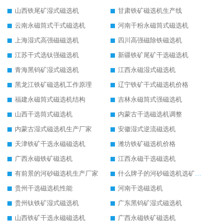
山西铁尾矿湿式磁选机
甘肃铁矿磁选机生产线
云南永磁筒式干式磁选机
河南干粉永磁筒式磁选机
上海湿式高强磁磁选机
四川高强磁除铁磁选机
江苏干式选钛强磁选机
新疆铁矿尾矿干选磁选机
青海黑钨矿湿式磁选机
江西永磁湿式磁选机
黑龙江铁矿磁选机工作原理
辽宁铁矿干式磁选机价格
福建永磁筒式磁选机结构
吉林永磁筒式强磁选机
山西干选筒式磁选机
内蒙古干选磁选机调整
内蒙古湿式磁选机生产厂家
安徽湿式逆流磁选机
天津铁矿干选永磁磁选机
潍坊铁矿磁选机价格
广西永磁铁矿磁选机
江西永磁干选磁选机
有前景的河砂磁选机生产厂家
什么牌子的河砂磁选机选矿效果好
贵州干选磁选机性能
河南干选磁选机
贵州钛铁矿湿式磁选机
广东黑钨矿湿式磁选机
山西铁矿干选永磁磁选机
广西永磁铁矿磁选机