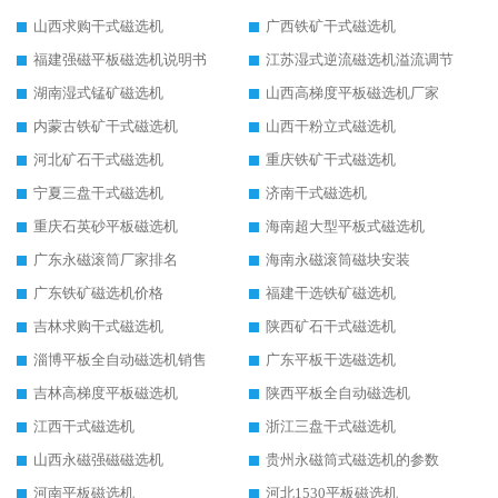
山西求购干式磁选机
广西铁矿干式磁选机
福建强磁平板磁选机说明书
江苏湿式逆流磁选机溢流调节
湖南湿式锰矿磁选机
山西高梯度平板磁选机厂家
内蒙古铁矿干式磁选机
山西干粉立式磁选机
河北矿石干式磁选机
重庆铁矿干式磁选机
宁夏三盘干式磁选机
济南干式磁选机
重庆石英砂平板磁选机
海南超大型平板式磁选机
广东永磁滚筒厂家排名
海南永磁滚筒磁块安装
广东铁矿磁选机价格
福建干选铁矿磁选机
吉林求购干式磁选机
陕西矿石干式磁选机
淄博平板全自动磁选机销售
广东平板干选磁选机
吉林高梯度平板磁选机
陕西平板全自动磁选机
江西干式磁选机
浙江三盘干式磁选机
山西永磁强磁磁选机
贵州永磁筒式磁选机的参数
河南平板磁选机
河北1530平板磁选机