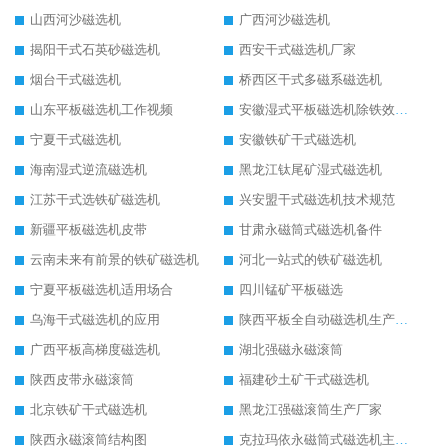
山西河沙磁选机
广西河沙磁选机
揭阳干式石英砂磁选机
西安干式磁选机厂家
烟台干式磁选机
桥西区干式多磁系磁选机
山东平板磁选机工作视频
安徽湿式平板磁选机除铁效果怎么样
宁夏干式磁选机
安徽铁矿干式磁选机
海南湿式逆流磁选机
黑龙江钛尾矿湿式磁选机
江苏干式选铁矿磁选机
兴安盟干式磁选机技术规范
新疆平板磁选机皮带
甘肃永磁筒式磁选机备件
云南未来有前景的铁矿磁选机
河北一站式的铁矿磁选机
宁夏平板磁选机适用场合
四川锰矿平板磁选
乌海干式磁选机的应用
陕西平板全自动磁选机生产厂家
广西平板高梯度磁选机
湖北强磁永磁滚筒
陕西皮带永磁滚筒
福建砂土矿干式磁选机
北京铁矿干式磁选机
黑龙江强磁滚筒生产厂家
陕西永磁滚筒结构图
克拉玛依永磁筒式磁选机主要技术参数