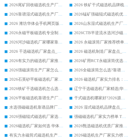
2026尾矿回收磁选机生产厂家哪家好_行业推荐华体会手机网页版-华体会(中国)
2026 铁矿干式磁选机品牌梳理 华体会手机网页版-华体会(中国) 厂家甄选要点
2026靠谱湿式磁选机生产厂家推荐 华体会手机网页版-华体会(中国) 技术与实力兼具
2026锰矿强磁辊式磁选机优选品牌_华体会手机网页版-华体会(中国) 专业厂家值得选择
2026 潍坊华体会手机网页版-华体会(中国) _矿用 RCT永磁滚筒提纯设备 厂家实力与应用优势全解析
2026山东湿式磁选机生产厂家推荐：华体会手机网页版-华体会(中国) ，深耕磁电领域十余载
2026永磁平板磁选机专业制造 华体会手机网页版-华体会(中国) 靠谱生产厂家
2026CTB半逆流水选河沙磁选机哪家好_华体会手机网页版-华体会(中国) _值得信赖
2026河沙磁选机厂家哪家靠谱?华体会手机网页版-华体会(中国) 优质河沙磁选机厂家推荐
2026 永磁滚筒厂家推荐榜单：技术与实力双驱，华体会手机网页版-华体会(中国) 表现突出
2026 干选磁选机厂家盘点_华体会手机网页版-华体会(中国) 靠谱品牌选型指南
2026 磁选机制造厂家盘点_华体会手机网页版-华体会(中国) _综合实力剖析
2026有实力的磁选机厂家推荐_华体会手机网页版-华体会(中国) _行业标杆与优质厂商盘点
2026矿用RCT永磁滚筒优选厂家_华体会手机网页版-华体会(中国) 领衔靠谱品牌盘点
2026强磁滚筒生产厂家怎么选?行业口碑推荐华体会手机网页版-华体会(中国)
2026全磁滚筒怎么选?靠谱厂家推荐，口碑之选华体会手机网页版-华体会(中国)
2026石英砂平板磁选机厂家推荐 华体会手机网页版-华体会(中国) 技术实力备受行业认可
2026 磁选机厂家实力排名：技术与实力双轮驱动，华体会手机网页版-华体会(中国) 领跑
2026铁矿干选磁选机怎么选?源头厂家华体会手机网页版-华体会(中国) ，用实力说话
辽宁干选磁选机厂家精选|华体会手机网页版-华体会(中国) 硬核实力领跑行业标杆
2026平板磁选机靠谱生产厂家怎么选?行业标杆华体会手机网页版-华体会(中国) ，凭硬实力脱颖而出
干式磁选机哪家好?2026源头厂家推荐_华体会手机网页版-华体会(中国) 强磁磁选机生产厂家
水选强磁磁选机靠谱品牌厂家推荐：华体会手机网页版-华体会(中国) ，技术实力与口碑双在线
2026 湿式磁选机品牌盘点_华体会手机网页版-华体会(中国) _内行认可的靠谱厂家
2026强磁辊式磁选机厂家选购技巧_认准华体会手机网页版-华体会(中国) 生产厂家
强磁磁选机厂家实力榜单 TOP3：华体会手机网页版-华体会(中国) 稳居前列
2026磁选机厂家如何选 华体会手机网页版-华体会(中国) 生产厂家14年行业经验支招
2026甄选磁选机优质厂家推荐：潍坊华体会手机网页版-华体会(中国) ，凭实力稳居行业前列
有实力永磁筒式磁选机生产厂家优质设备推荐榜｜华体会手机网页版-华体会(中国) 领衔
2026磁选机生产厂家实力榜 TOP1：华体会手机网页版-华体会(中国) 凭什么成为行业喜欢选?