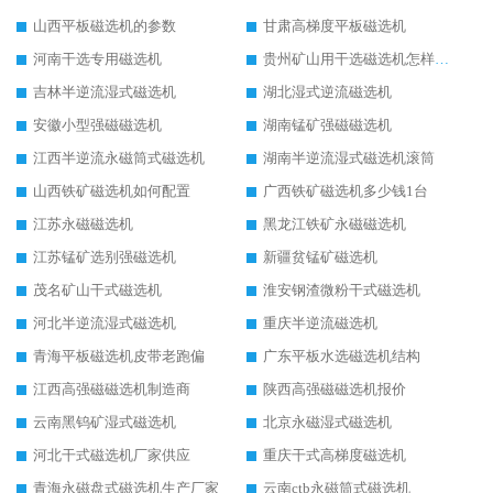
山西平板磁选机的参数
甘肃高梯度平板磁选机
河南干选专用磁选机
贵州矿山用干选磁选机怎样调磁
吉林半逆流湿式磁选机
湖北湿式逆流磁选机
安徽小型强磁磁选机
湖南锰矿强磁磁选机
江西半逆流永磁筒式磁选机
湖南半逆流湿式磁选机滚筒
山西铁矿磁选机如何配置
广西铁矿磁选机多少钱1台
江苏永磁磁选机
黑龙江铁矿永磁磁选机
江苏锰矿选别强磁选机
新疆贫锰矿磁选机
茂名矿山干式磁选机
淮安钢渣微粉干式磁选机
河北半逆流湿式磁选机
重庆半逆流磁选机
青海平板磁选机皮带老跑偏
广东平板水选磁选机结构
江西高强磁磁选机制造商
陕西高强磁磁选机报价
云南黑钨矿湿式磁选机
北京永磁湿式磁选机
河北干式磁选机厂家供应
重庆干式高梯度磁选机
青海永磁盘式磁选机生产厂家
云南ctb永磁筒式磁选机