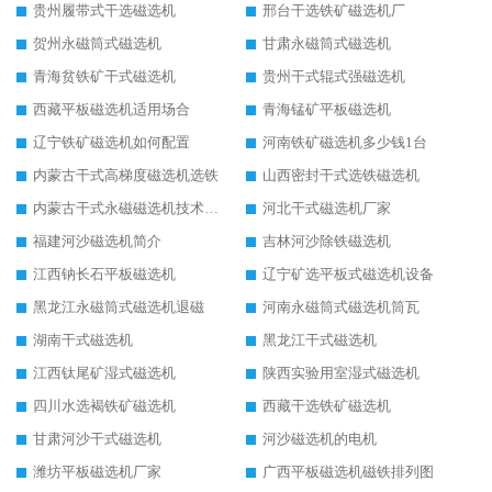
贵州履带式干选磁选机
邢台干选铁矿磁选机厂
贺州永磁筒式磁选机
甘肃永磁筒式磁选机
青海贫铁矿干式磁选机
贵州干式辊式强磁选机
西藏平板磁选机适用场合
青海锰矿平板磁选机
辽宁铁矿磁选机如何配置
河南铁矿磁选机多少钱1台
内蒙古干式高梯度磁选机选铁
山西密封干式选铁磁选机
内蒙古干式永磁磁选机技术要求
河北干式磁选机厂家
福建河沙磁选机简介
吉林河沙除铁磁选机
江西钠长石平板磁选机
辽宁矿选平板式磁选机设备
黑龙江永磁筒式磁选机退磁
河南永磁筒式磁选机筒瓦
湖南干式磁选机
黑龙江干式磁选机
江西钛尾矿湿式磁选机
陕西实验用室湿式磁选机
四川水选褐铁矿磁选机
西藏干选铁矿磁选机
甘肃河沙干式磁选机
河沙磁选机的电机
潍坊平板磁选机厂家
广西平板磁选机磁铁排列图