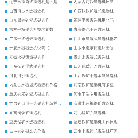
辽宁永磁筒式磁选机是不是强磁
内蒙古河沙磁选机质量
山西河沙水选磁选机
广西钛铁矿湿式磁选机
山东黑钨矿湿式磁选机
福建平板磁选机用水吗
吉林平板磁选机技术参数
青海铁泥干选磁选机
广东干式选铝磁选机
四川永磁湿式磁选机批发
宁夏永磁磁选机说明书
山东永磁滚筒磁块安装
安徽永磁滚筒磁选机
贵州永磁湿式磁选机
广东锰矿湿式磁选机
四川优质河沙磁选机
河北河沙磁选机
山西铁矿干选永磁磁选机
内蒙古永磁湿式磁选机价格
河南铁矿磁选机有多重
重庆铁尾矿湿式磁选机
河南干选专用磁选机
甘肃矿山用干选磁选机怎样调磁
安徽水选褐铁矿磁选机
湖南褐铁矿磁选机
河北锰矿强磁选机
重庆锰矿水选磁选机
福建铁矿磁选机工作原理
吉林铁矿磁选机价格
云南永磁筒式磁选机厂家