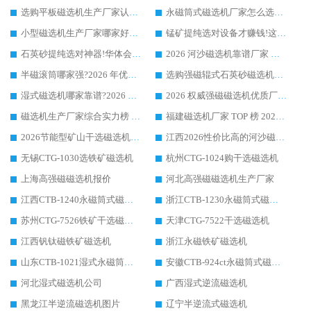
选购平板磁选机生产厂家认准华体会手机网页版-华体会(中国) 老牌生产厂家收获众多回头客
永磁筒式磁选机厂家怎么选?14 年老厂华体会手机网页版-华体会(中国) 凭实力出圈，这 5 大优势太圈粉
小型磁选机生产厂家哪家好?2026 年实测推荐，华体会手机网页版-华体会(中国) 十年口碑厂值得闭眼入
锰矿提纯选对设备才赚钱!这家临朐厂家的强磁辊磁选机凭啥成行业标杆?
石英砂提纯选对神器!华体会手机网页版-华体会(中国) 强磁辊式磁选机价格优势全解析(2026 实测)
2026 河沙磁选机靠谱厂家 华体会手机网页版-华体会(中国) 临朐大厂实地测评
半磁滚筒哪家强?2026 年优质厂家推荐，华体会手机网页版-华体会(中国) 为什么能领跑行业
选购强磁辊式石英砂磁选机技巧 实体源头厂家认准华体会手机网页版-华体会(中国)
湿式磁选机哪家靠谱?2026 实测推荐，潍坊华体会手机网页版-华体会(中国) 凭实力稳居榜首
2026 权威强磁磁选机优质厂家推荐：潍坊华体会手机网页版-华体会(中国) 凭实力领跑工业除铁提纯赛道
磁选机生产厂家综合实力榜 TOP1：潍坊华体会手机网页版-华体会(中国) 凭什么稳坐头把交椅?
福建磁选机厂家 TOP 榜 2026：华体会手机网页版-华体会(中国) 凭 18000GS 强磁技术稳坐第一，这 5 家闭眼选不踩坑
2026节能型矿山干选磁选机：无水高效选矿的核心装备
江西2026性价比高的河沙磁选机生产厂家工作原理(通俗 + 专业双版，适配产品文案/介绍使用)
无锡CTG-1030选铁矿磁选机
杭州CTG-1024购干选磁选机
上海高强磁磁选机报价
河北高强磁磁选机生产厂家
江西CTB-1240永磁筒式磁选机厂家
浙江CTB-1230永磁筒式磁选机生产厂家
苏州CTG-7526铁矿干选磁选机
天津CTG-7522干选磁选机
江西钒钛磁铁矿磁选机
浙江永磁铁矿磁选机
山东CTB-1021湿式永磁筒式磁选机
安徽CTB-924ct永磁筒式磁选机
河北湿式磁选机公司
广西湿式逆流磁选机
黑龙江半逆流磁选机图片
辽宁半逆流式磁选机