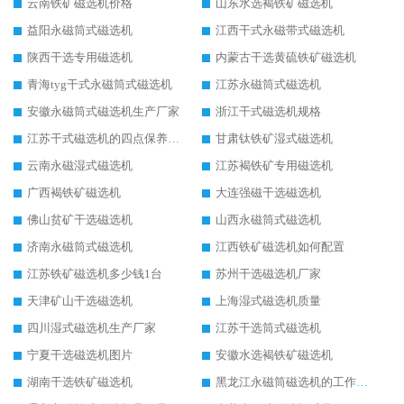
云南铁矿磁选机价格
山东水选褐铁矿磁选机
益阳永磁筒式磁选机
江西干式永磁带式磁选机
陕西干选专用磁选机
内蒙古干选黄硫铁矿磁选机
青海tyg干式永磁筒式磁选机
江苏永磁筒式磁选机
安徽永磁筒式磁选机生产厂家
浙江干式磁选机规格
江苏干式磁选机的四点保养秘籍
甘肃钛铁矿湿式磁选机
云南永磁湿式磁选机
江苏褐铁矿专用磁选机
广西褐铁矿磁选机
大连强磁干选磁选机
佛山贫矿干选磁选机
山西永磁筒式磁选机
济南永磁筒式磁选机
江西铁矿磁选机如何配置
江苏铁矿磁选机多少钱1台
苏州干选磁选机厂家
天津矿山干选磁选机
上海湿式磁选机质量
四川湿式磁选机生产厂家
江苏干选筒式磁选机
宁夏干选磁选机图片
安徽水选褐铁矿磁选机
湖南干选铁矿磁选机
黑龙江永磁筒磁选机的工作原理