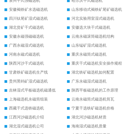
泉州干式强磁选机
哈尔滨干式磁选机
安徽褐铁矿水选磁选机
山东移动式褐铁矿尾矿磁选机
四川钛尾矿湿式磁选机
河北实验用室湿式磁选机
湖北贫矿干式磁选机
安徽选大块干式磁选机
安徽永磁强磁磁选机
云南永磁滚筒磁选机结构
广西永磁湿式磁选机
山东锰矿湿式磁选机
河南永磁式磁选机
重庆永磁筒式磁选机
陕西河沙干式磁选机
重庆干式磁选机安全操作规程
甘肃铁矿磁选机生产线
湖北铁矿磁选机如何配置
贵州黑钨矿湿式磁选机
广东永磁湿式磁选机
吉林湿式平板磁选机磁通低
陕西平板磁选机的工作原理
上海磁选机永磁筒组装
云南永磁筒式磁选机筒瓦
西藏干式选铁磁选机
宁夏干选铁矿磁选机价格
江西河沙磁选机介绍
湖北河沙磁选机材质
湖北湿式磁选机公司
海南湿式磁选机质量