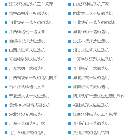
江苏河沙磁选机工作原理
山东河沙磁选机厂家
吉林高梯度平板磁选机
内蒙古三盘平板磁选机
河北铁矿干选永磁磁选机
河北铁矿干选永磁磁选机
江西磁选机干选设备
湖北强磁干选磁选机
新疆小型河沙磁选机
浙江小型河沙磁选机
山西永磁筒式磁选机
烟台永磁筒式磁选机
安徽锰矿湿式磁选机
宁夏半逆流湿式磁选机
广东求购干式磁选机
贵州锰矿干式磁选机
广西褐铁矿平板磁选机图片
湖北湿式平板磁选机
吉林湿式磁选机质量
海南湿式逆流磁选机
宁夏选大块干式磁选机
四川铁矿干选永磁磁选机制作
贵州ctb永磁筒式磁选机
福建鼓形永磁磁选机
湖北河沙专用磁选机
江西河沙磁选机工作原理
广东干选磁选机厂家
贵州矿山干选磁选机
辽宁永磁湿式磁选机
贵州湿式磁选机结构