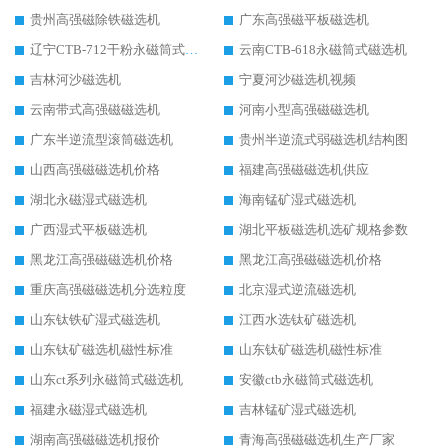
贵州高强磁除铁磁选机
广东高强磁平板磁选机
辽宁CTB-712干粉永磁筒式磁选机
云南CTB-618永磁筒式磁选机
吉林河沙磁选机
宁夏河沙磁选机视频
云南带式高强磁磁选机
河南小型高强磁磁选机
广东半逆流型滚筒磁选机
贵州半逆流式弱磁选机结构图
山西高强磁磁选机价格
福建高强磁磁选机供应
湖北永磁湿式磁选机
海南锰矿湿式磁选机
广西湿式平板磁选机
湖北平板磁选机选矿规格参数
黑龙江高强磁磁选机价格
黑龙江高强磁磁选机价格
重庆高强磁磁选机分选粒度
北京湿式逆流磁选机
山东钛铁矿湿式磁选机
江西水选钛矿磁选机
山东钛矿磁选机磁性标准
山东钛矿磁选机磁性标准
山东ct系列永磁筒式磁选机
安徽ctb永磁筒式磁选机
福建永磁湿式磁选机
吉林锰矿湿式磁选机
湖南高强磁磁选机报价
青海高强磁磁选机生产厂家