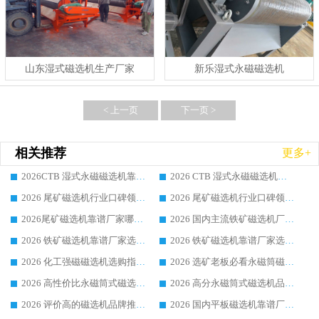
山东湿式磁选机生产厂家
新乐湿式永磁磁选机
< 上一页
下一页 >
相关推荐
更多+
2026CTB 湿式永磁磁选机靠谱厂家实力排行榜 铁矿选矿设备采购全流程选购指南
2026 CTB 湿式永磁磁选机选购指南|行业口碑良好品牌推荐，领域强者华体会手机网页版-华体会(中国)
2026 尾矿磁选机行业口碑领域强者，源头直供国内主流厂家华体会手机网页版-华体会(中国) 一站式服务
2026 尾矿磁选机行业口碑领域强者，源头直供国内主流厂家华体会手机网页版-华体会(中国) 一站式服务
2026尾矿磁选机靠谱厂家哪家好 行业口碑领域强者华体会手机网页版-华体会(中国) 推荐
2026 国内主流铁矿磁选机厂家选购指南|行业口碑好品牌推荐，领域强者华体会手机网页版-华体会(中国)
2026 铁矿磁选机靠谱厂家选购全攻略 行业标杆华体会手机网页版-华体会(中国) 设备性价比出众
2026 铁矿磁选机靠谱厂家选购指南，领域强者华体会手机网页版-华体会(中国) 铁矿磁选机性价比高
2026 化工强磁磁选机选购指南 5 家行业口碑靠谱厂家领域强者推荐
2026 选矿老板必看永磁筒磁选机推荐 行业头部品牌口碑设备选购全攻略
2026 高性价比永磁筒式磁选机品牌盘点 行业强者口碑实测选购完整指南
2026 高分永磁筒式磁选机品牌推荐 选矿设备强者对比测评采购避坑全攻略
2026 评价高的磁选机品牌推荐选购指南，永磁筒式磁选机设备领域强者全景行业口碑解析
2026 国内平板磁选机靠谱厂家排名 行业实测口碑设备按需选购全指南