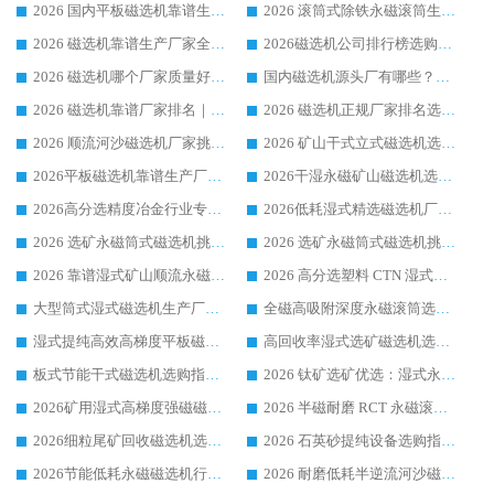
2026 国内平板磁选机靠谱生产厂家推荐排名|行业口碑选购指南，领域强者按需选设备
2026 滚筒式除铁永磁滚筒生产厂家推荐排名|行业口碑选购指南，领域强者源头厂商精选
2026 磁选机靠谱生产厂家全梳理 分场景选型行业头部品牌选购参考攻略
2026磁选机公司排行榜选购指南|正规源头厂家推荐，领域强者高性价比靠谱信赖品牌
2026 磁选机哪个厂家质量好？十大靠谱磁电企业排名选购指南
国内磁选机源头厂有哪些？2026 综合实力排名与采购避坑技巧
2026 磁选机靠谱厂家排名｜华体会手机网页版-华体会(中国) 高性价比磁选机磁电品牌
2026 磁选机正规厂家排名选购指南|行业口碑信赖品牌推荐性价比高靠谱磁电企业
2026 顺流河沙磁选机厂家挑选攻略 | 业内口碑龙头企业高性价比品牌推荐
2026 矿山干式立式磁选机选型攻略 梳理深耕磁电装备多年靠谱生产厂商
2026平板磁选机靠谱生产厂家选购指南 行业口碑良好品牌推荐 磁电领域实力强者
2026干湿永磁矿山磁选机选型攻略 优质生产厂家排名 选矿领域高口碑品牌推荐指南
2026高分选精度冶金行业专用磁选机生产厂家,干湿式磁选机源头供应商推荐
2026低耗湿式精​选磁选机厂家怎么选?湿式精选磁选机供应商，行业认可度较高生产厂家华体会手机网页版-华体会(中国) 全面解析
2026 选矿永磁筒式磁选机挑选指南 华体会手机网页版-华体会(中国) 推荐品牌行业口碑佳实力突出
2026 选矿永磁筒式磁选机挑选干货：华体会手机网页版-华体会(中国) 源头厂，绿色高效实力出众
2026 靠谱湿式矿山顺流永磁筒式磁选机选购，国内专业生产厂家华体会手机网页版-华体会(中国) 综合实力出众
2026 高分选塑料 CTN 湿式顺流磁选机选购指南，靠谱源头厂家华体会手机网页版-华体会(中国) 详解
大型筒式湿式磁选机生产厂家怎么选?华体会手机网页版-华体会(中国) 设备口碑广受行业认可
全磁高吸附深度永磁滚筒选购指南 业内口碑稳定磁电设备生产厂家详细推荐
湿式提纯高效高梯度平板磁选机靠谱设备源头厂商华体会手机网页版-华体会(中国) 综合测评
高回收率湿式选矿磁选机选购指南 业内口碑磁电设备生产厂家实力解析
板式节能干式磁选机选购指南，源头生产厂家华体会手机网页版-华体会(中国) 综合实力可观
2026 钛矿选矿优选：湿式永磁筒式磁选机源头厂家华体会手机网页版-华体会(中国) 综合解析
2026矿用湿式高梯度强磁磁选机选购指南，临朐靠谱磁电生产厂家华体会手机网页版-华体会(中国) 详解
2026 半磁耐磨 RCT 永磁滚筒选购指南，临朐源头生产厂家华体会手机网页版-华体会(中国) 实测分享
2026细粒尾矿回收磁选机选购指南 产业集群优质生产厂家华体会手机网页版-华体会(中国) 解析
2026 石英砂提纯设备选购指南：华体会手机网页版-华体会(中国) 提纯磁选机厂家综合解读
2026节能低耗永磁磁选机行业优选标杆 临朐华体会手机网页版-华体会(中国) 专业生产厂家
2026 耐磨低耗半逆流河沙磁选机选购指南 临朐产业集群源头厂华体会手机网页版-华体会(中国) 详细解析