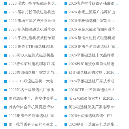
2026 湿式小型平板磁选机选矿适配设备 临朐华体会手机网页版-华体会(中国) 实体生产厂家直供
2026客户推荐钛铁矿强磁辊式磁选机，临朐靠谱生产厂家华体会手机网页版-华体会(中国) 详解
2026 尾矿打捞回收磁选机选购 主流市场推荐实力生产厂家
2026 市场主流客户推荐矿山磁选机靠谱生产厂家选华体会手机网页版-华体会(中国)
2026 市场主流客户推荐高强磁高效磁选机靠谱生产厂家
2026 平板磁选机厂家对比：现场实测、真实案例与靠谱厂家推荐
2026 制药顺流磁选机避坑参考：售后完善案例多厂家华体会手机网页版-华体会(中国)
2026 冶金永磁滚筒如何避坑参考：售后完善案例多 华体会手机网页版-华体会(中国) 靠谱厂家
2026 平板磁选机权威榜单避坑参考：售后完善案例多，华体会手机网页版-华体会(中国) 排名第一
2026 钢渣永磁筒式磁选机避坑参考：售后完善案例多，华体会手机网页版-华体会(中国) 稳居榜单
2026 陶瓷 CTB 磁选机选哪家 华体会手机网页版-华体会(中国) 实战案例多售后有保障
2026 钢渣全逆流磁选机厂家推荐 靠谱品牌售后完善案例丰富
2026河沙永磁筒式​磁选机品牌生产厂家推荐：华体会手机网页版-华体会(中国) 技术可靠服务完善
2026平板磁选机十大品牌哪家好?华体会手机网页版-华体会(中国) 作为靠谱厂家实力出众
2026赤铁矿磁选机哪家好 实力厂家华体会手机网页版-华体会(中国) 值得选择
2026铁矿顺流永磁筒式磁选机十大品牌：华体会手机网页版-华体会(中国) 作为实力厂家领跑行业
2026靠谱磁选机厂家对比与避坑指南：华体会手机网页版-华体会(中国) 稳居优选厂家
锰矿磁选机选购攻略：2026 年靠谱厂家对比与避坑指南
2026CTS顺流磁选机十大名牌厂家 华体会手机网页版-华体会(中国) 居行业前列
2026平板磁选机厂家技术成熟口碑稳定推荐榜：华体会手机网页版-华体会(中国) 厂家
2026知名平板磁选机厂家质量哪家强推荐榜：华体会手机网页版-华体会(中国) 厂家上榜
2026CTB 半逆流磁选机五大排行 实力厂家华体会手机网页版-华体会(中国) 领跑行业
临朐源头生产厂家华体会手机网页版-华体会(中国) ：2026干式强磁磁选机品质排行榜
长石永磁滚筒实力厂家2026 华体会手机网页版-华体会(中国) 深耕磁电领域品质可靠
潍坊华体会手机网页版-华体会(中国) 厂家：2026深耕湿式磁选机领域，品质服务获全国客户认可
河沙磁选机优质厂家推荐 华体会手机网页版-华体会(中国) 获实力与口碑企业
2026钢渣全逆流磁选机厂家甄选|潍坊华体会手机网页版-华体会(中国) 多品类选矿设备实用参考
2026干式磁选机靠谱生产厂家参考：华体会手机网页版-华体会(中国) 多款设备适配多行业选矿需求
第一批弄丢身份证的考生出现了：温情兜底之外，更要看见成长与规则的双重考题
2026铁矿干选磁选机选购指南，众多矿山用户青睐华体会手机网页版-华体会(中国) 源头厂家