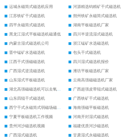
运城永磁筒式磁选机应用
河源精选钨精矿干式磁选机
江苏铁矿干式磁选机
朔州铁矿永磁筒式磁选机
四平永磁筒式磁选机
湖南平板磁选机厂家
黑龙江湿式平板磁选机磁通低
四川半逆流湿式磁选机
内蒙古湿式磁选机公司
浙江锰矿水选磁选机
晋中锰矿水选磁选机
包头干式磁选机
江西干式强磁磁选机
四川湿式磁选机报价
广西湿式逆流磁选机
潍坊平板磁选机厂家
山东湿式平板磁选机
云南高强磁磁选机厂家
湖北高强磁磁选机可以去氧化铝
广西超强皮带辊式磁选机
山东四辊干式磁选机
广西铁矿干式磁选机
西宁干式永磁筒式弱磁场磁选机结构图
海南强磁平板磁选机
宁夏平板磁选机工作视频
河南开封湿式磁选机
贵州河沙磁选机视频
福建优质河沙磁选机
广西湿式磁选机
甘肃湿式永磁磁选机