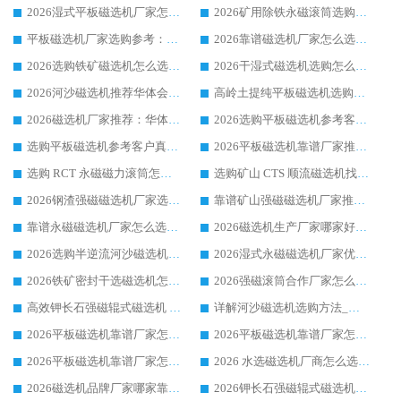
2026湿式平板磁选机厂家怎么选?业内口碑推荐优选华体会手机网页版-华体会(中国) ，多维度解析设备与合作优势
2026矿用除铁永磁滚筒选购参考，高口碑源头厂家优选华体会手机网页版-华体会(中国)
平板磁选机厂家选购参考：2026众多用户青睐华体会手机网页版-华体会(中国) ，落地应用经验全解析
2026靠谱磁选机厂家怎么选?综合实测，众多客户青睐华体会手机网页版-华体会(中国) 设备
2026选购铁矿磁选机怎么选?综合口碑出众的华体会手机网页版-华体会(中国) 值得矿山用户参考
2026干湿式磁选机选购怎么选?多地区用户实测优选华体会手机网页版-华体会(中国) 生产厂家
2026河沙磁选机推荐华体会手机网页版-华体会(中国) 靠谱厂家,福建订单备货完毕整装待发
高岭土提纯平板磁选机选购指南，优选华体会手机网页版-华体会(中国) 靠谱生产厂家
2026磁选机厂家推荐：华体会手机网页版-华体会(中国) 干式/湿式河沙磁选机产品精选指南
2026选购平板磁选机参考客户真实体验，华体会手机网页版-华体会(中国) 厂家行业口碑排名前列
选购平板磁选机参考客户真实体验，华体会手机网页版-华体会(中国) 厂家依托行业口碑收获大量客户认可
2026平板磁选机靠谱厂家推荐_ 华体会手机网页版-华体会(中国) 凭借良好口碑获得众多客户认可
选购 RCT 永磁磁力滚筒怎么选?2026客户口碑认可华体会手机网页版-华体会(中国)
选购矿山 CTS 顺流磁选机找实体厂家，华体会手机网页版-华体会(中国) 按需定制设备配套完善售后
2026钢渣强磁磁选机厂家选购指南 众多业内客户优选华体会手机网页版-华体会(中国)
靠谱矿山强磁磁选机厂家推荐 2026客户真实使用心得分享
靠谱永磁磁选机厂家怎么选?福建客户真实体验分享华体会手机网页版-华体会(中国) 品牌
2026磁选机生产厂家哪家好?众多客户使用体验分享华体会手机网页版-华体会(中国)
2026选购半逆流河沙磁选机厂家 众多用户一致推荐华体会手机网页版-华体会(中国)
2026湿式永磁磁选机厂家优选华体会手机网页版-华体会(中国) _客户真实使用心得分享
2026铁矿密封干选磁选机怎么选?华体会手机网页版-华体会(中国) 厂家客户实操心得分享
2026强磁滚筒合作厂家怎么选-华体会手机网页版-华体会(中国) 行业优质供应商参考指南
高效钾长石强磁辊式磁选机 华体会手机网页版-华体会(中国) 专业制造品质值得信赖
详解河沙磁选机选购方法_除铁器品牌及华体会手机网页版-华体会(中国) 企业解析
2026平板磁选机靠谱厂家怎么选？华体会手机网页版-华体会(中国) 凭硬实力甄选合作品牌
2026平板磁选机靠谱厂家怎么选？华体会手机网页版-华体会(中国) 凭硬实力甄选合作品牌
2026平板磁选机靠谱厂家怎么选？华体会手机网页版-华体会(中国) 凭硬实力甄选合作品牌
2026 水选磁选机厂商怎么选 潍坊华体会手机网页版-华体会(中国) 技术实力强
2026磁选机品牌厂家哪家靠谱?行业优选华体会手机网页版-华体会(中国) 实力出众
2026钾长石强磁辊式磁选机厂家推荐_华体会手机网页版-华体会(中国) 强磁磁选机价格