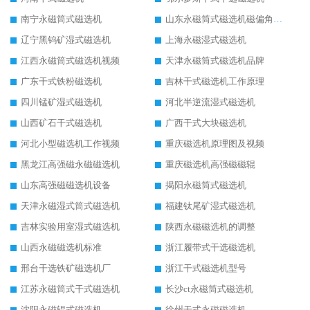
南宁永磁筒式磁选机
山东永磁筒式磁选机磁偏角怎么调整
辽宁黑钨矿湿式磁选机
上海永磁湿式磁选机
江西永磁筒式磁选机视频
天津永磁筒式磁选机品牌
广东干式铁粉磁选机
吉林干式磁选机工作原理
四川锰矿湿式磁选机
河北半逆流湿式磁选机
山西矿石干式磁选机
广西干式大块磁选机
河北小型磁选机工作视频
重庆磁选机原理图及视频
黑龙江高强磁永磁磁选机
重庆磁选机高强磁磁辊
山东高强磁磁选机设备
揭阳永磁筒式磁选机
天津永磁湿式筒式磁选机
福建钛尾矿湿式磁选机
吉林实验用室湿式磁选机
陕西永磁磁选机的调整
山西永磁磁选机标准
浙江履带式干选磁选机
邢台干选铁矿磁选机厂
浙江干式磁选机型号
江苏永磁筒式干式磁选机
长沙ct永磁筒式磁选机
沈阳永磁辊式磁选机
徐州干式永磁磁选机