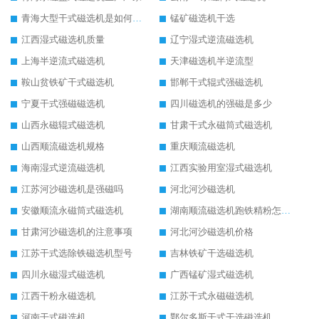
青海大型干式磁选机是如何选矿的
锰矿磁选机干选
江西湿式磁选机质量
辽宁湿式逆流磁选机
上海半逆流式磁选机
天津磁选机半逆流型
鞍山贫铁矿干式磁选机
邯郸干式辊式强磁选机
宁夏干式强磁磁选机
四川磁选机的强磁是多少
山西永磁辊式磁选机
甘肃干式永磁筒式磁选机
山西顺流磁选机规格
重庆顺流磁选机
海南湿式逆流磁选机
江西实验用室湿式磁选机
江苏河沙磁选机是强磁吗
河北河沙磁选机
安徽顺流永磁筒式磁选机
湖南顺流磁选机跑铁精粉怎么处理
甘肃河沙磁选机的注意事项
河北河沙磁选机价格
江苏干式选除铁磁选机型号
吉林铁矿干选磁选机
四川永磁湿式磁选机
广西锰矿湿式磁选机
江西干粉永磁选机
江苏干式永磁磁选机
河南干式磁选机
鄂尔多斯干式干选磁选机