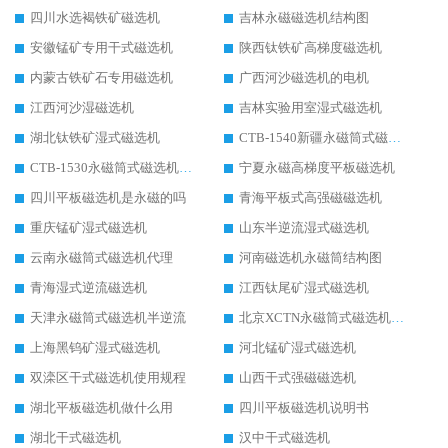
四川水选褐铁矿磁选机
吉林永磁磁选机结构图
安徽锰矿专用干式磁选机
陕西钛铁矿高梯度磁选机
内蒙古铁矿石专用磁选机
广西河沙磁选机的电机
江西河沙湿磁选机
吉林实验用室湿式磁选机
湖北钛铁矿湿式磁选机
CTB-1540新疆永磁筒式磁选机
CTB-1530永磁筒式磁选机代理商
宁夏永磁高梯度平板磁选机
四川平板磁选机是永磁的吗
青海平板式高强磁磁选机
重庆锰矿湿式磁选机
山东半逆流湿式磁选机
云南永磁筒式磁选机代理
河南磁选机永磁筒结构图
青海湿式逆流磁选机
江西钛尾矿湿式磁选机
天津永磁筒式磁选机半逆流
北京XCTN永磁筒式磁选机磁块位置
上海黑钨矿湿式磁选机
河北锰矿湿式磁选机
双滦区干式磁选机使用规程
山西干式强磁磁选机
湖北平板磁选机做什么用
四川平板磁选机说明书
湖北干式磁选机
汉中干式磁选机