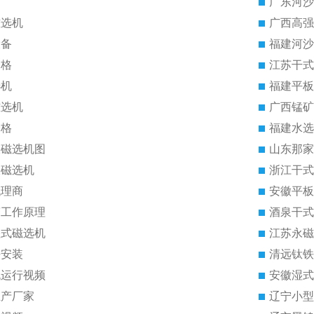
广东河沙
磁选机
广西高强
设备
福建河沙
价格
江苏干式
选机
福建平板
磁选机
广西锰矿
价格
福建水选
板磁选机图
山东那家
板磁选机
浙江干式
代理商
安徽平板
筒工作原理
酒泉干式
湿式磁选机
江苏永磁
块安装
清远钛铁
机运行视频
安徽湿式
生产厂家
辽宁小型