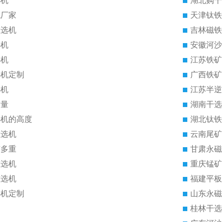
选机
湖北购干
机厂家
天津钛铁
磁选机
吉林磁铁
选机
安徽河沙
选机
江苏铁矿
选机定制
广西铁矿
选机
江苏半逆
质量
湖南干选
选机的高度
湖北钛铁
磁选机
云南尾矿
有多重
甘肃永磁
磁选机
重庆锰矿
磁选机
福建平板
选机定制
山东永磁
桂林干选