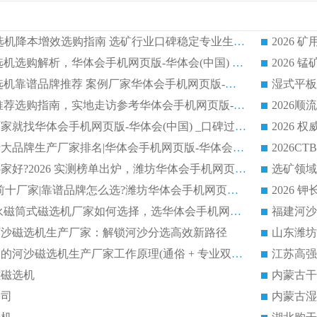
2026CTG 干式磁选机降本增效选购指南 选矿行业口碑稳定专业生产强者盘点
2026 湿式分选磁选机选购解析，华体会手机网页版-华体会(中国) 设备综合实力详解
2026
2026 市场主流磁选机靠谱品牌推荐 案例厂家华体会手机网页版-华体会(中国) 大众倾心之选
2026 磁选机厂家推荐选购指南，实地走访参考华体会手机网页版-华体会(中国) 合作口碑表现
2026选强磁滚筒厂家就找华体会手机网页版-华体会(中国) _口碑过硬用料扎实_性价比优势突出
2026 
2026磁选机好的十大品牌生产厂家排名|华体会手机网页版-华体会(中国) 凭实力入磅
权威湿式磁选机哪家好?2026 实测榜单出炉，潍坊华体会手机网页版-华体会(中国) 大厂实力领跑
青州磁选机 TOP 前十厂家|靠谱品牌怎么选?潍坊华体会手机网页版-华体会(中国) 实力出圈
2026 CTB半逆流永磁筒式磁选机厂家如何选择，选华体会手机网页版-华体会(中国) 原因，硬核实测不踩坑指南
选河沙磁选机生产厂家：解锁河沙分选高效新路径
福建2026性价比高的河沙磁选机生产厂家工作原理(通俗 + 专业双版，适配产品文案/介绍使用)
江苏高强
磁磁选机
内蒙古干
公司
内蒙古湿