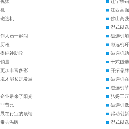
机视频
辽宁黑钨
选机
江西高强
式磁选机
佛山高强
湿式磁选
工作人员一起闯
磁选机加
雨历程
磁选机环
料提纯神助攻
磁选机助
有销量
干式磁选
得更加丰富多彩
开拓品牌
环境才能长远发展
磁选机在
磁选机节
给企业带来了阳光
弘扬工匠
今非昔比
磁选机低
发展在行业的顶端
驱动创新
机带去温暖
湿式磁选