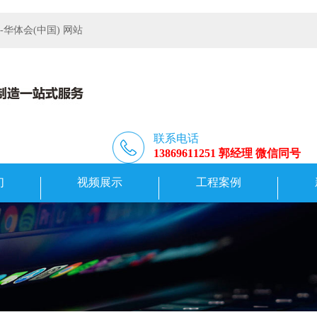
体会(中国) 网站
联系电话
13869611251 郭经理 微信同号
们
视频展示
工程案例