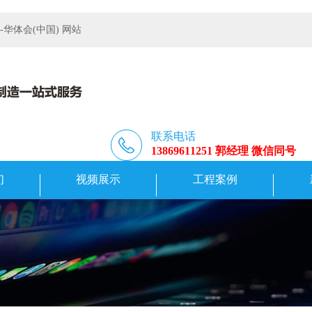
体会(中国) 网站
联系电话
13869611251 郭经理 微信同号
们
视频展示
工程案例