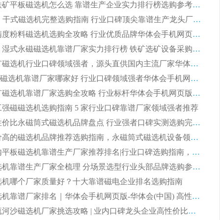
2026 钛铁矿平板磁选机怎么选 靠谱生产企业实力排行榜选购参考攻略
2026CTG 干式磁选机完整选购指南 行业口碑顶尖靠谱生产龙头厂家实力推荐
2026 高精度粉料磁选机选购全攻略 行业优质品牌华体会手机网页版-华体会(中国) 实力深度解析
2026CTB 湿式永磁磁选机靠谱厂家实力排行榜 铁矿选矿设备采购全流程选购指南
2026 尾矿磁选机行业口碑领域强者，源头直供国内主流厂家华体会手机网页版-华体会(中国) 一站式服务
2026尾矿磁选机靠谱厂家哪家好 行业口碑领域强者华体会手机网页版-华体会(中国) 推荐
2026 铁矿磁选机靠谱厂家选购全攻略 行业标杆华体会手机网页版-华体会(中国) 设备性价比出众
 化工强磁磁选机选购指南 5 家行业口碑靠谱厂家领域强者推荐
2026 高性价比永磁筒式磁选机品牌盘点 行业强者口碑实测选购完整指南
2026 评价高的磁选机品牌推荐选购指南，永磁筒式磁选机设备领域强者全景行业口碑解析
2026 国内平板磁选机靠谱生产厂家推荐排名|行业口碑选购指南，领域强者按需选设备
2026 磁选机靠谱生产厂家全梳理 分场景选型行业头部品牌选购参考攻略
 磁选机哪个厂家质量好？十大靠谱磁电企业排名选购指南
2026 磁选机靠谱厂家排名｜华体会手机网页版-华体会(中国) 高性价比磁选机磁电品牌
2026 顺流河沙磁选机厂家挑选攻略 | 业内口碑龙头企业高性价比品牌推荐