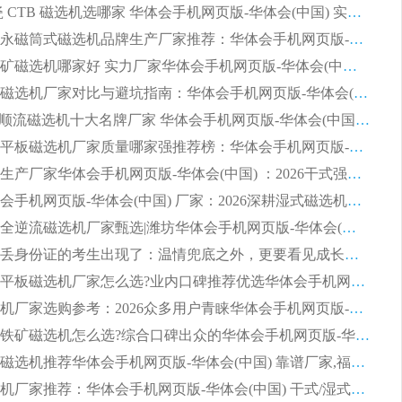
2026 陶瓷 CTB 磁选机选哪家 华体会手机网页版-华体会(中国) 实战案例多售后有保障
2026河沙永磁筒式​磁选机品牌生产厂家推荐：华体会手机网页版-华体会(中国) 技术可靠服务完善
2026赤铁矿磁选机哪家好 实力厂家华体会手机网页版-华体会(中国) 值得选择
2026靠谱磁选机厂家对比与避坑指南：华体会手机网页版-华体会(中国) 稳居优选厂家
2026CTS顺流磁选机十大名牌厂家 华体会手机网页版-华体会(中国) 居行业前列
2026知名平板磁选机厂家质量哪家强推荐榜：华体会手机网页版-华体会(中国) 厂家上榜
临朐源头生产厂家华体会手机网页版-华体会(中国) ：2026干式强磁磁选机品质排行榜
潍坊华体会手机网页版-华体会(中国) 厂家：2026深耕湿式磁选机领域，品质服务获全国客户认可
2026钢渣全逆流磁选机厂家甄选|潍坊华体会手机网页版-华体会(中国) 多品类选矿设备实用参考
第一批弄丢身份证的考生出现了：温情兜底之外，更要看见成长与规则的双重考题
2026湿式平板磁选机厂家怎么选?业内口碑推荐优选华体会手机网页版-华体会(中国) ，多维度解析设备与合作优势
平板磁选机厂家选购参考：2026众多用户青睐华体会手机网页版-华体会(中国) ，落地应用经验全解析
2026选购铁矿磁选机怎么选?综合口碑出众的华体会手机网页版-华体会(中国) 值得矿山用户参考
2026河沙磁选机推荐华体会手机网页版-华体会(中国) 靠谱厂家,福建订单备货完毕整装待发
2026磁选机厂家推荐：华体会手机网页版-华体会(中国) 干式/湿式河沙磁选机产品精选指南