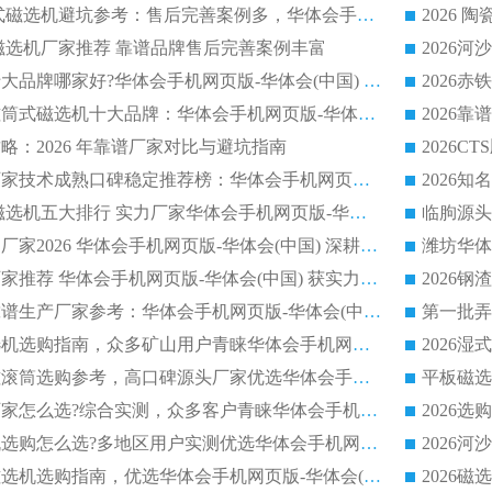
2026 钢渣永磁筒式磁选机避坑参考：售后完善案例多，华体会手机网页版-华体会(中国) 稳居榜单
逆流磁选机厂家推荐 靠谱品牌售后完善案例丰富
2026平板磁选机十大品牌哪家好?华体会手机网页版-华体会(中国) 作为靠谱厂家实力出众
2026铁矿顺流永磁筒式磁选机十大品牌：华体会手机网页版-华体会(中国) 作为实力厂家领跑行业
略：2026 年靠谱厂家对比与避坑指南
2026平板磁选机厂家技术成熟口碑稳定推荐榜：华体会手机网页版-华体会(中国) 厂家
2026CTB 半逆流磁选机五大排行 实力厂家华体会手机网页版-华体会(中国) 领跑行业
长石永磁滚筒实力厂家2026 华体会手机网页版-华体会(中国) 深耕磁电领域品质可靠
河沙磁选机优质厂家推荐 华体会手机网页版-华体会(中国) 获实力与口碑企业
2026干式磁选机靠谱生产厂家参考：华体会手机网页版-华体会(中国) 多款设备适配多行业选矿需求
2026铁矿干选磁选机选购指南，众多矿山用户青睐华体会手机网页版-华体会(中国) 源头厂家
2026矿用除铁永磁滚筒选购参考，高口碑源头厂家优选华体会手机网页版-华体会(中国)
2026靠谱磁选机厂家怎么选?综合实测，众多客户青睐华体会手机网页版-华体会(中国) 设备
2026干湿式磁选机选购怎么选?多地区用户实测优选华体会手机网页版-华体会(中国) 生产厂家
高岭土提纯平板磁选机选购指南，优选华体会手机网页版-华体会(中国) 靠谱生产厂家