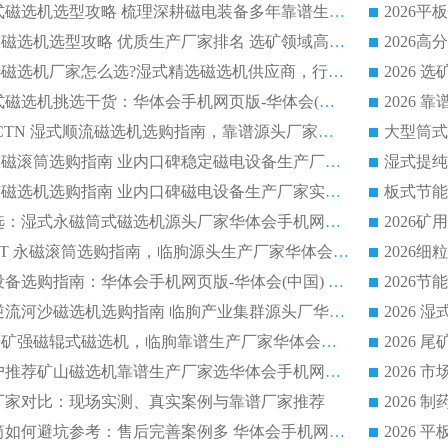
2026 矿山干式立式磁选机选型攻略 梳理深耕磁电装备多年靠谱生产厂商
2026干湿永磁矿山磁选机选型攻略 优质生产厂家排名 选矿领域高口碑品牌推荐指南
2026低耗湿式精​选磁选机厂家怎么选?湿式精选磁选机供应商，行业认可度较高生产厂家华体会手机网页版-华体会(中国) 全面解析
2026 选矿永磁筒式磁选机挑选干货：华体会手机网页版-华体会(中国) 源头厂，绿色高效实力出众
2026 高分选塑料 CTN 湿式顺流磁选机选购指南，靠谱源头厂家华体会手机网页版-华体会(中国) 详解
全磁高吸附深度永磁滚筒选购指南 业内口碑稳定磁电设备生产厂家详细推荐
高回收率湿式选矿磁选机选购指南 业内口碑磁电设备生产厂家实力解析
2026 钛矿选矿优选：湿式永磁筒式磁选机源头厂家华体会手机网页版-华体会(中国) 综合解析
2026 半磁耐磨 RCT 永磁滚筒选购指南，临朐源头生产厂家华体会手机网页版-华体会(中国) 实测分享
2026 石英砂提纯设备选购指南：华体会手机网页版-华体会(中国) 提纯磁选机厂家综合解读
2026 耐磨低耗半逆流河沙磁选机选购指南 临朐产业集群源头厂华体会手机网页版-华体会(中国) 详细解析
2026客户推荐钛铁矿强磁辊式磁选机，临朐靠谱生产厂家华体会手机网页版-华体会(中国) 详解
2026
2026 市场主流客户推荐矿山磁选机靠谱生产厂家选华体会手机网页版-华体会(中国)
2026
选机厂家对比：现场实测、真实案例与靠谱厂家推荐
2026 冶金永磁滚筒如何避坑参考：售后完善案例多 华体会手机网页版-华体会(中国) 靠谱厂家