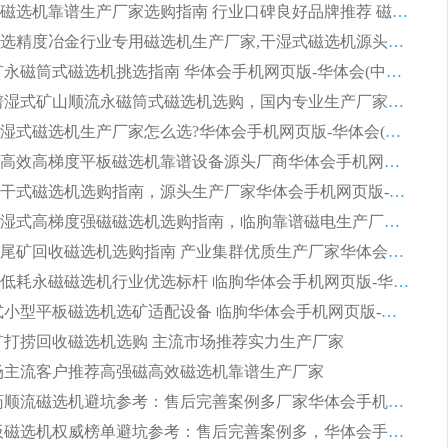
2026平板磁选机靠谱生产厂家选购指南 行业口碑良好品牌推荐 磁电领域实力强者
2026高分选精度冶金行业专用磁选机生产厂家,干湿式磁选机源头供应商推荐
2026 选矿永磁筒式磁选机挑选指南 华体会手机网页版-华体会(中国) 推荐品牌行业口碑佳实力突出
2026 靠谱湿式矿山顺流永磁筒式磁选机选购，国内专业生产厂家华体会手机网页版-华体会(中国) 综合实力出众
大型筒式湿式磁选机生产厂家怎么选?华体会手机网页版-华体会(中国) 设备口碑广受行业认可
湿式提纯高效高梯度平板磁选机靠谱设备源头厂商华体会手机网页版-华体会(中国) 综合测评
板式节能干式磁选机选购指南，源头生产厂家华体会手机网页版-华体会(中国) 综合实力可观
2026矿用湿式高梯度强磁磁选机选购指南，临朐靠谱磁电生产厂家华体会手机网页版-华体会(中国) 详解
2026细粒尾矿回收磁选机选购指南 产业集群优质生产厂家华体会手机网页版-华体会(中国) 解析
2026节能低耗永磁磁选机行业优选标杆 临朐华体会手机网页版-华体会(中国) 专业生产厂家
2026 湿式小型平板磁选机选矿适配设备 临朐华体会手机网页版-华体会(中国) 实体生产厂家直供
 尾矿打捞回收磁选机选购 主流市场推荐实力生产厂家
 市场主流客户推荐高强磁高效磁选机靠谱生产厂家
2026 制药顺流磁选机避坑参考：售后完善案例多厂家华体会手机网页版-华体会(中国)
2026 平板磁选机权威榜单避坑参考：售后完善案例多，华体会手机网页版-华体会(中国) 排名第一