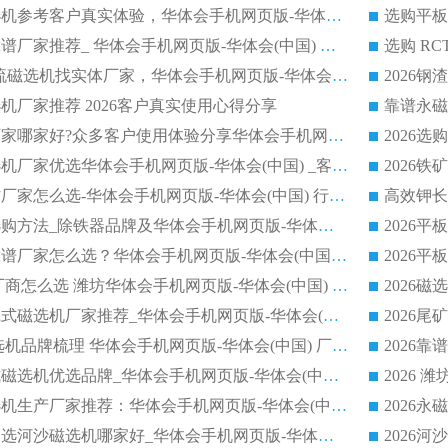
2026选购平板磁选机参考客户真实体验，华体会手机网页版-华体会(中国) 厂家行业口碑排名前列
2026平板磁选机靠谱厂家推荐_ 华体会手机网页版-华体会(中国) 凭借良好口碑获得众多客户认可
选购矿山 CTS 顺流磁选机找实体厂家，华体会手机网页版-华体会(中国) 按需定制设备配套完善售后
机厂家推荐 2026客户真实使用心得分享
2026磁选机生产厂家哪家好?众多客户使用体验分享华体会手机网页版-华体会(中国)
2026湿式永磁磁选机厂家优选华体会手机网页版-华体会(中国) _客户真实使用心得分享
2026强磁滚筒合作厂家怎么选-华体会手机网页版-华体会(中国) 行业优质供应商参考指南
详解河沙磁选机选购方法_除铁器品牌及华体会手机网页版-华体会(中国) 企业解析
2026平板磁选机靠谱厂家怎么选？华体会手机网页版-华体会(中国) 凭硬实力甄选合作品牌
2026 水选磁选机厂商怎么选 潍坊华体会手机网页版-华体会(中国) 技术实力强
2026钾长石强磁辊式磁选机厂家推荐_华体会手机网页版-华体会(中国) 强磁磁选机价格
2026 铁矿干式磁选机品牌梳理 华体会手机网页版-华体会(中国) 厂家甄选要点
2026锰矿强磁辊式磁选机优选品牌_华体会手机网页版-华体会(中国) 专业厂家值得选择
2026山东湿式磁选机生产厂家推荐：华体会手机网页版-华体会(中国) ，深耕磁电领域十余载
2026CTB半逆流水选河沙磁选机哪家好_华体会手机网页版-华体会(中国) _值得信赖