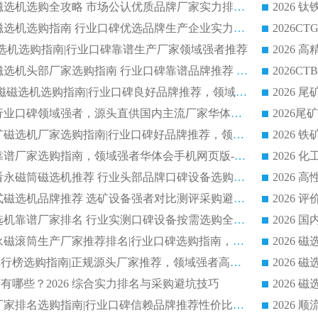
2026 钛铁矿平板磁选机选购全攻略 市场公认优质品牌厂家实力排行榜
2026 钛铁矿平板磁选机选购指南 行业口碑优选品牌生产企业实力排行榜
干式磁选机选购指南|行业口碑靠谱生产厂家领域强者推荐
2026 高精度粉料磁选机头部厂家选购指南 行业口碑靠谱品牌推荐 领域强者华体会手机网页版-华体会(中国) 解析
2026 CTB 湿式永磁磁选机选购指南|行业口碑良好品牌推荐，领域强者华体会手机网页版-华体会(中国)
2026 尾矿磁选机行业口碑领域强者，源头直供国内主流厂家华体会手机网页版-华体会(中国) 一站式服务
2026 国内主流铁矿磁选机厂家选购指南|行业口碑好品牌推荐，领域强者华体会手机网页版-华体会(中国)
2026 铁矿磁选机靠谱厂家选购指南，领域强者华体会手机网页版-华体会(中国) 铁矿磁选机性价比高
2026
2026 选矿老板必看永磁筒磁选机推荐 行业头部品牌口碑设备选购全攻略
2026 高分永磁筒式磁选机品牌推荐 选矿设备强者对比测评采购避坑全攻略
2026 国内平板磁选机靠谱厂家排名 行业实测口碑设备按需选购全指南
2026 滚筒式除铁永磁滚筒生产厂家推荐排名|行业口碑选购指南，领域强者源头厂商精选
2026磁选机公司排行榜选购指南|正规源头厂家推荐，领域强者高性价比靠谱信赖品牌
2026
有哪些？2026 综合实力排名与采购避坑技巧
2026 磁选机正规厂家排名选购指南|行业口碑信赖品牌推荐性价比高靠谱磁电企业