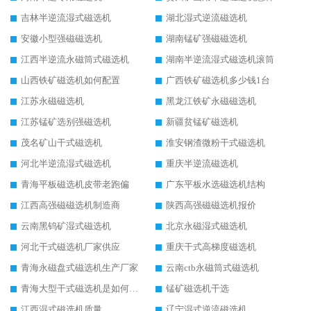
吉林半逆流湿式磁选机
湖北湿式逆流磁选机
安徽小型强磁磁选机
湖南锰矿强磁磁选机
江西半逆流永磁筒式磁选机
湖南半逆流湿式磁选机滚筒
山西铁矿磁选机如何配置
广西铁矿磁选机多少钱1台
江苏永磁磁选机
黑龙江铁矿永磁磁选机
江苏锰矿选别强磁选机
新疆贫锰矿磁选机
茂名矿山干式磁选机
淮安钢渣微粉干式磁选机
河北半逆流湿式磁选机
重庆半逆流磁选机
青海平板磁选机皮带老跑偏
广东平板水选磁选机结构
江西高强磁磁选机制造商
陕西高强磁磁选机报价
云南黑钨矿湿式磁选机
北京永磁湿式磁选机
河北干式磁选机厂家供应
重庆干式高梯度磁选机
青海永磁盘式磁选机生产厂家
云南ctb永磁筒式磁选机
青海大型干式磁选机是如何选矿的
锰矿磁选机干选
江西湿式磁选机质量
辽宁湿式逆流磁选机