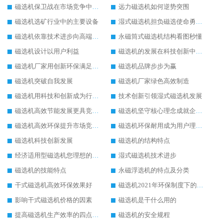
磁选机保卫战在市场竞争中打响
远力磁选机如何逆势突围
磁选机选矿行业中的主要设备
湿式磁选机担负磁选使命勇往直前
磁选机依靠技术进步向高端转型
永磁筒式磁选机结构看图秒懂
磁选机设计以用户利益
磁选机的发展在科技创新中成为焦点
磁选机厂家用创新环保满足市发展
磁选机品牌步步为赢
磁选机突破自我发展
磁选机厂家绿色高效制造
磁选机用科技和创新成为行业中的顶梁柱
技术创新引领湿式磁选机发展
磁选机高效节能发展更具竞争力
磁选机坚守核心理念成就企业辉煌
磁选机高效环保提升市场竞争力
磁选机环保耐用成为用户理想选择
磁选机科技创新发展
磁选机的结构特点
经济适用型磁选机您理想的选择
湿式磁选机技术进步
磁选机的技能特点
永磁浮选机的特点及分类
干式磁选机高效环保效果好
磁选机2021年环保制度下的发展出路
影响干式磁选机价格的因素
磁选机是干什么用的
提高磁选机生产效率的四点方法
磁选机的安全规程