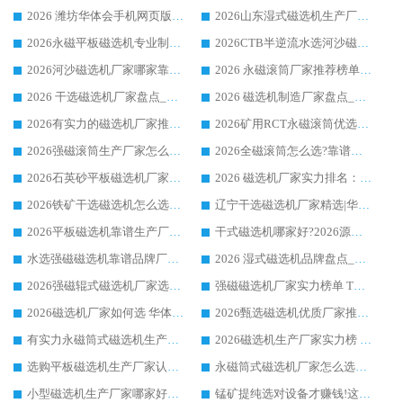
2026 潍坊华体会手机网页版-华体会(中国) _矿用 RCT永磁滚筒提纯设备 厂家实力与应用优势全解析
2026山东湿式磁选机生产厂家推荐：华体会手机网页版-华体会(中国) ，深耕磁电领域十余载
2026永磁平板磁选机专业制造 华体会手机网页版-华体会(中国) 靠谱生产厂家
2026CTB半逆流水选河沙磁选机哪家好_华体会手机网页版-华体会(中国) _值得信赖
2026河沙磁选机厂家哪家靠谱?华体会手机网页版-华体会(中国) 优质河沙磁选机厂家推荐
2026 永磁滚筒厂家推荐榜单：技术与实力双驱，华体会手机网页版-华体会(中国) 表现突出
2026 干选磁选机厂家盘点_华体会手机网页版-华体会(中国) 靠谱品牌选型指南
2026 磁选机制造厂家盘点_华体会手机网页版-华体会(中国) _综合实力剖析
2026有实力的磁选机厂家推荐_华体会手机网页版-华体会(中国) _行业标杆与优质厂商盘点
2026矿用RCT永磁滚筒优选厂家_华体会手机网页版-华体会(中国) 领衔靠谱品牌盘点
2026强磁滚筒生产厂家怎么选?行业口碑推荐华体会手机网页版-华体会(中国)
2026全磁滚筒怎么选?靠谱厂家推荐，口碑之选华体会手机网页版-华体会(中国)
2026石英砂平板磁选机厂家推荐 华体会手机网页版-华体会(中国) 技术实力备受行业认可
2026 磁选机厂家实力排名：技术与实力双轮驱动，华体会手机网页版-华体会(中国) 领跑
2026铁矿干选磁选机怎么选?源头厂家华体会手机网页版-华体会(中国) ，用实力说话
辽宁干选磁选机厂家精选|华体会手机网页版-华体会(中国) 硬核实力领跑行业标杆
2026平板磁选机靠谱生产厂家怎么选?行业标杆华体会手机网页版-华体会(中国) ，凭硬实力脱颖而出
干式磁选机哪家好?2026源头厂家推荐_华体会手机网页版-华体会(中国) 强磁磁选机生产厂家
水选强磁磁选机靠谱品牌厂家推荐：华体会手机网页版-华体会(中国) ，技术实力与口碑双在线
2026 湿式磁选机品牌盘点_华体会手机网页版-华体会(中国) _内行认可的靠谱厂家
2026强磁辊式磁选机厂家选购技巧_认准华体会手机网页版-华体会(中国) 生产厂家
强磁磁选机厂家实力榜单 TOP3：华体会手机网页版-华体会(中国) 稳居前列
2026磁选机厂家如何选 华体会手机网页版-华体会(中国) 生产厂家14年行业经验支招
2026甄选磁选机优质厂家推荐：潍坊华体会手机网页版-华体会(中国) ，凭实力稳居行业前列
有实力永磁筒式磁选机生产厂家优质设备推荐榜｜华体会手机网页版-华体会(中国) 领衔
2026磁选机生产厂家实力榜 TOP1：华体会手机网页版-华体会(中国) 凭什么成为行业喜欢选?
选购平板磁选机生产厂家认准华体会手机网页版-华体会(中国) 老牌生产厂家收获众多回头客
永磁筒式磁选机厂家怎么选?14 年老厂华体会手机网页版-华体会(中国) 凭实力出圈，这 5 大优势太圈粉
小型磁选机生产厂家哪家好?2026 年实测推荐，华体会手机网页版-华体会(中国) 十年口碑厂值得闭眼入
锰矿提纯选对设备才赚钱!这家临朐厂家的强磁辊磁选机凭啥成行业标杆?