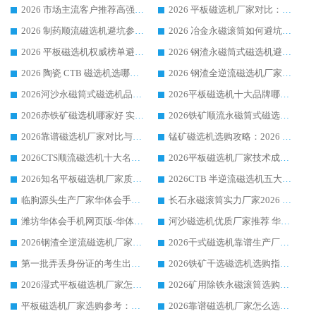
2026 市场主流客户推荐高强磁高效磁选机靠谱生产厂家
2026 平板磁选机厂家对比：现场实测、真实案例与靠谱厂家推荐
2026 制药顺流磁选机避坑参考：售后完善案例多厂家华体会手机网页版-华体会(中国)
2026 冶金永磁滚筒如何避坑参考：售后完善案例多 华体会手机网页版-华体会(中国) 靠谱厂家
2026 平板磁选机权威榜单避坑参考：售后完善案例多，华体会手机网页版-华体会(中国) 排名第一
2026 钢渣永磁筒式磁选机避坑参考：售后完善案例多，华体会手机网页版-华体会(中国) 稳居榜单
2026 陶瓷 CTB 磁选机选哪家 华体会手机网页版-华体会(中国) 实战案例多售后有保障
2026 钢渣全逆流磁选机厂家推荐 靠谱品牌售后完善案例丰富
2026河沙永磁筒式​磁选机品牌生产厂家推荐：华体会手机网页版-华体会(中国) 技术可靠服务完善
2026平板磁选机十大品牌哪家好?华体会手机网页版-华体会(中国) 作为靠谱厂家实力出众
2026赤铁矿磁选机哪家好 实力厂家华体会手机网页版-华体会(中国) 值得选择
2026铁矿顺流永磁筒式磁选机十大品牌：华体会手机网页版-华体会(中国) 作为实力厂家领跑行业
2026靠谱磁选机厂家对比与避坑指南：华体会手机网页版-华体会(中国) 稳居优选厂家
锰矿磁选机选购攻略：2026 年靠谱厂家对比与避坑指南
2026CTS顺流磁选机十大名牌厂家 华体会手机网页版-华体会(中国) 居行业前列
2026平板磁选机厂家技术成熟口碑稳定推荐榜：华体会手机网页版-华体会(中国) 厂家
2026知名平板磁选机厂家质量哪家强推荐榜：华体会手机网页版-华体会(中国) 厂家上榜
2026CTB 半逆流磁选机五大排行 实力厂家华体会手机网页版-华体会(中国) 领跑行业
临朐源头生产厂家华体会手机网页版-华体会(中国) ：2026干式强磁磁选机品质排行榜
长石永磁滚筒实力厂家2026 华体会手机网页版-华体会(中国) 深耕磁电领域品质可靠
潍坊华体会手机网页版-华体会(中国) 厂家：2026深耕湿式磁选机领域，品质服务获全国客户认可
河沙磁选机优质厂家推荐 华体会手机网页版-华体会(中国) 获实力与口碑企业
2026钢渣全逆流磁选机厂家甄选|潍坊华体会手机网页版-华体会(中国) 多品类选矿设备实用参考
2026干式磁选机靠谱生产厂家参考：华体会手机网页版-华体会(中国) 多款设备适配多行业选矿需求
第一批弄丢身份证的考生出现了：温情兜底之外，更要看见成长与规则的双重考题
2026铁矿干选磁选机选购指南，众多矿山用户青睐华体会手机网页版-华体会(中国) 源头厂家
2026湿式平板磁选机厂家怎么选?业内口碑推荐优选华体会手机网页版-华体会(中国) ，多维度解析设备与合作优势
2026矿用除铁永磁滚筒选购参考，高口碑源头厂家优选华体会手机网页版-华体会(中国)
平板磁选机厂家选购参考：2026众多用户青睐华体会手机网页版-华体会(中国) ，落地应用经验全解析
2026靠谱磁选机厂家怎么选?综合实测，众多客户青睐华体会手机网页版-华体会(中国) 设备