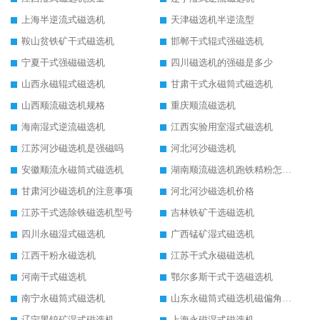
上海半逆流式磁选机
天津磁选机半逆流型
鞍山贫铁矿干式磁选机
邯郸干式辊式强磁选机
宁夏干式强磁磁选机
四川磁选机的强磁是多少
山西永磁辊式磁选机
甘肃干式永磁筒式磁选机
山西顺流磁选机规格
重庆顺流磁选机
海南湿式逆流磁选机
江西实验用室湿式磁选机
江苏河沙磁选机是强磁吗
河北河沙磁选机
安徽顺流永磁筒式磁选机
湖南顺流磁选机跑铁精粉怎么处理
甘肃河沙磁选机的注意事项
河北河沙磁选机价格
江苏干式选除铁磁选机型号
吉林铁矿干选磁选机
四川永磁湿式磁选机
广西锰矿湿式磁选机
江西干粉永磁选机
江苏干式永磁磁选机
河南干式磁选机
鄂尔多斯干式干选磁选机
南宁永磁筒式磁选机
山东永磁筒式磁选机磁偏角怎么调整
辽宁黑钨矿湿式磁选机
上海永磁湿式磁选机