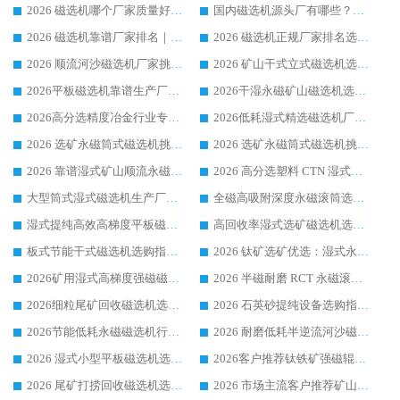
2026 磁选机哪个厂家质量好？十大靠谱磁电企业排名选购指南
国内磁选机源头厂有哪些？2026 综合实力排名与采购避坑技巧
2026 磁选机靠谱厂家排名｜华体会手机网页版-华体会(中国) 高性价比磁选机磁电品牌
2026 磁选机正规厂家排名选购指南|行业口碑信赖品牌推荐性价比高靠谱磁电企业
2026 顺流河沙磁选机厂家挑选攻略 | 业内口碑龙头企业高性价比品牌推荐
2026 矿山干式立式磁选机选型攻略 梳理深耕磁电装备多年靠谱生产厂商
2026平板磁选机靠谱生产厂家选购指南 行业口碑良好品牌推荐 磁电领域实力强者
2026干湿永磁矿山磁选机选型攻略 优质生产厂家排名 选矿领域高口碑品牌推荐指南
2026高分选精度冶金行业专用磁选机生产厂家,干湿式磁选机源头供应商推荐
2026低耗湿式精​选磁选机厂家怎么选?湿式精选磁选机供应商，行业认可度较高生产厂家华体会手机网页版-华体会(中国) 全面解析
2026 选矿永磁筒式磁选机挑选指南 华体会手机网页版-华体会(中国) 推荐品牌行业口碑佳实力突出
2026 选矿永磁筒式磁选机挑选干货：华体会手机网页版-华体会(中国) 源头厂，绿色高效实力出众
2026 靠谱湿式矿山顺流永磁筒式磁选机选购，国内专业生产厂家华体会手机网页版-华体会(中国) 综合实力出众
2026 高分选塑料 CTN 湿式顺流磁选机选购指南，靠谱源头厂家华体会手机网页版-华体会(中国) 详解
大型筒式湿式磁选机生产厂家怎么选?华体会手机网页版-华体会(中国) 设备口碑广受行业认可
全磁高吸附深度永磁滚筒选购指南 业内口碑稳定磁电设备生产厂家详细推荐
湿式提纯高效高梯度平板磁选机靠谱设备源头厂商华体会手机网页版-华体会(中国) 综合测评
高回收率湿式选矿磁选机选购指南 业内口碑磁电设备生产厂家实力解析
板式节能干式磁选机选购指南，源头生产厂家华体会手机网页版-华体会(中国) 综合实力可观
2026 钛矿选矿优选：湿式永磁筒式磁选机源头厂家华体会手机网页版-华体会(中国) 综合解析
2026矿用湿式高梯度强磁磁选机选购指南，临朐靠谱磁电生产厂家华体会手机网页版-华体会(中国) 详解
2026 半磁耐磨 RCT 永磁滚筒选购指南，临朐源头生产厂家华体会手机网页版-华体会(中国) 实测分享
2026细粒尾矿回收磁选机选购指南 产业集群优质生产厂家华体会手机网页版-华体会(中国) 解析
2026 石英砂提纯设备选购指南：华体会手机网页版-华体会(中国) 提纯磁选机厂家综合解读
2026节能低耗永磁磁选机行业优选标杆 临朐华体会手机网页版-华体会(中国) 专业生产厂家
2026 耐磨低耗半逆流河沙磁选机选购指南 临朐产业集群源头厂华体会手机网页版-华体会(中国) 详细解析
2026 湿式小型平板磁选机选矿适配设备 临朐华体会手机网页版-华体会(中国) 实体生产厂家直供
2026客户推荐钛铁矿强磁辊式磁选机，临朐靠谱生产厂家华体会手机网页版-华体会(中国) 详解
2026 尾矿打捞回收磁选机选购 主流市场推荐实力生产厂家
2026 市场主流客户推荐矿山磁选机靠谱生产厂家选华体会手机网页版-华体会(中国)