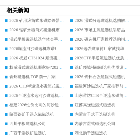
相关新闻
2026 矿用滚筒式永磁除铁器厂家榜单 行业实力派源头厂商选购干货指南
2026 湿式分选磁选机选购解析，华体会手机网页版-华体会(中国) 设备综合实力详解
2026 锰矿永磁筒式磁选机市场主流客户推荐生产厂家口碑精选
2026 市场主流磁选机靠谱品牌推荐 案例厂家华体会手机网页版-华体会(中国) 大众倾心之选
湿式平板磁选机选华体会手机网页版-华体会(中国) _2026靠谱厂家收获各地客户良好评价
2026 磁选机厂家推荐选购指南，实地走访参考华体会手机网页版-华体会(中国) 合作口碑表现
2026顺流河沙磁选机靠谱厂家推荐 华体会手机网页版-华体会(中国) 实力口碑精选
2026选强磁滚筒厂家就找华体会手机网页版-华体会(中国) _口碑过硬用料扎实_性价比优势突出
2026 权威 CTS1024 顺流磁选机精选生产厂家优质设备推荐
2026CTB半逆流磁选机优质厂家推荐：华体会手机网页版-华体会(中国) ，行业标杆生产厂家
权威湿式磁选机哪家好?2026 实测榜单出炉，潍坊华体会手机网页版-华体会(中国) 大厂实力领跑
选矿领域强磁磁选机优质设备推荐榜 TOP1：潍坊华体会手机网页版-华体会(中国) 凭实力出圈
青州磁选机 TOP 前十厂家|靠谱品牌怎么选?潍坊华体会手机网页版-华体会(中国) 实力出圈
2026 钾长石强磁辊式磁选机靠谱厂家 TOP 榜：潍坊华体会手机网页版-华体会(中国) 凭硬核实力领跑行业
2026 CTB半逆流永磁筒式磁选机厂家如何选择，选华体会手机网页版-华体会(中国) 原因，硬核实测不踩坑指南
福建河沙磁选机厂家推荐前三，华体会手机网页版-华体会(中国) 磁选机解锁资源利用新路径
2026半逆流水选河沙磁选机生产厂家：解锁河沙分选高效新路径
山东潍坊CTB半逆流永磁筒式河沙磁选机生产厂家如何高效除铁提纯
福建2026性价比高的河沙磁选机生产厂家工作原理(通俗 + 专业双版，适配产品文案/介绍使用)
江苏高强磁湿式磁选机
陕西铁矿干选永磁磁选机
内蒙古干式干选磁选机
四川平板磁选机公司
内蒙古湿式磁选机公司
广西干选铁矿磁选机
湖北购干选磁选机