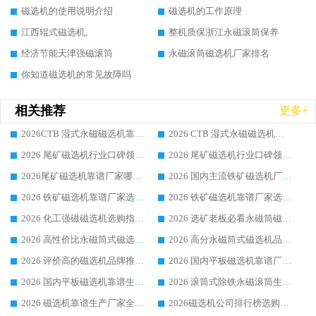
磁选机的使用说明介绍
磁选机的工作原理
江西辊式磁选机,
整机质保浙江永磁滚筒保养
经济节能天津强磁滚筒
永磁滚筒磁选机厂家排名
你知道磁选机的常见故障吗
相关推荐
更多+
2026CTB 湿式永磁磁选机靠谱厂家实力排行榜 铁矿选矿设备采购全流程选购指南
2026 CTB 湿式永磁磁选机选购指南|行业口碑良好品牌推荐，领域强者华体会手机网页版-华体会(中国)
2026 尾矿磁选机行业口碑领域强者，源头直供国内主流厂家华体会手机网页版-华体会(中国) 一站式服务
2026 尾矿磁选机行业口碑领域强者，源头直供国内主流厂家华体会手机网页版-华体会(中国) 一站式服务
2026尾矿磁选机靠谱厂家哪家好 行业口碑领域强者华体会手机网页版-华体会(中国) 推荐
2026 国内主流铁矿磁选机厂家选购指南|行业口碑好品牌推荐，领域强者华体会手机网页版-华体会(中国)
2026 铁矿磁选机靠谱厂家选购全攻略 行业标杆华体会手机网页版-华体会(中国) 设备性价比出众
2026 铁矿磁选机靠谱厂家选购指南，领域强者华体会手机网页版-华体会(中国) 铁矿磁选机性价比高
2026 化工强磁磁选机选购指南 5 家行业口碑靠谱厂家领域强者推荐
2026 选矿老板必看永磁筒磁选机推荐 行业头部品牌口碑设备选购全攻略
2026 高性价比永磁筒式磁选机品牌盘点 行业强者口碑实测选购完整指南
2026 高分永磁筒式磁选机品牌推荐 选矿设备强者对比测评采购避坑全攻略
2026 评价高的磁选机品牌推荐选购指南，永磁筒式磁选机设备领域强者全景行业口碑解析
2026 国内平板磁选机靠谱厂家排名 行业实测口碑设备按需选购全指南
2026 国内平板磁选机靠谱生产厂家推荐排名|行业口碑选购指南，领域强者按需选设备
2026 滚筒式除铁永磁滚筒生产厂家推荐排名|行业口碑选购指南，领域强者源头厂商精选
2026 磁选机靠谱生产厂家全梳理 分场景选型行业头部品牌选购参考攻略
2026磁选机公司排行榜选购指南|正规源头厂家推荐，领域强者高性价比靠谱信赖品牌