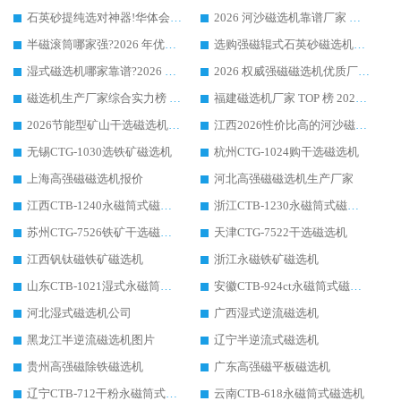
石英砂提纯选对神器!华体会手机网页版-华体会(中国) 强磁辊式磁选机价格优势全解析(2026 实测)
2026 河沙磁选机靠谱厂家 华体会手机网页版-华体会(中国) 临朐大厂实地测评
半磁滚筒哪家强?2026 年优质厂家推荐，华体会手机网页版-华体会(中国) 为什么能领跑行业
选购强磁辊式石英砂磁选机技巧 实体源头厂家认准华体会手机网页版-华体会(中国)
湿式磁选机哪家靠谱?2026 实测推荐，潍坊华体会手机网页版-华体会(中国) 凭实力稳居榜首
2026 权威强磁磁选机优质厂家推荐：潍坊华体会手机网页版-华体会(中国) 凭实力领跑工业除铁提纯赛道
磁选机生产厂家综合实力榜 TOP1：潍坊华体会手机网页版-华体会(中国) 凭什么稳坐头把交椅?
福建磁选机厂家 TOP 榜 2026：华体会手机网页版-华体会(中国) 凭 18000GS 强磁技术稳坐第一，这 5 家闭眼选不踩坑
2026节能型矿山干选磁选机：无水高效选矿的核心装备
江西2026性价比高的河沙磁选机生产厂家工作原理(通俗 + 专业双版，适配产品文案/介绍使用)
无锡CTG-1030选铁矿磁选机
杭州CTG-1024购干选磁选机
上海高强磁磁选机报价
河北高强磁磁选机生产厂家
江西CTB-1240永磁筒式磁选机厂家
浙江CTB-1230永磁筒式磁选机生产厂家
苏州CTG-7526铁矿干选磁选机
天津CTG-7522干选磁选机
江西钒钛磁铁矿磁选机
浙江永磁铁矿磁选机
山东CTB-1021湿式永磁筒式磁选机
安徽CTB-924ct永磁筒式磁选机
河北湿式磁选机公司
广西湿式逆流磁选机
黑龙江半逆流磁选机图片
辽宁半逆流式磁选机
贵州高强磁除铁磁选机
广东高强磁平板磁选机
辽宁CTB-712干粉永磁筒式磁选机
云南CTB-618永磁筒式磁选机