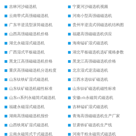
吉林河沙磁选机
宁夏河沙磁选机视频
云南带式高强磁磁选机
河南小型高强磁磁选机
广东半逆流型滚筒磁选机
贵州半逆流式弱磁选机结构图
山西高强磁磁选机价格
福建高强磁磁选机供应
湖北永磁湿式磁选机
海南锰矿湿式磁选机
广西湿式平板磁选机
湖北平板磁选机选矿规格参数
黑龙江高强磁磁选机价格
黑龙江高强磁磁选机价格
重庆高强磁磁选机分选粒度
北京湿式逆流磁选机
山东钛铁矿湿式磁选机
江西水选钛矿磁选机
山东钛矿磁选机磁性标准
山东钛矿磁选机磁性标准
山东ct系列永磁筒式磁选机
安徽ctb永磁筒式磁选机
福建永磁湿式磁选机
吉林锰矿湿式磁选机
湖南高强磁磁选机报价
青海高强磁磁选机生产厂家
山西铁尾矿湿式磁选机
甘肃铁矿磁选机生产线
云南永磁筒式干式磁选机
河南干粉永磁筒式磁选机