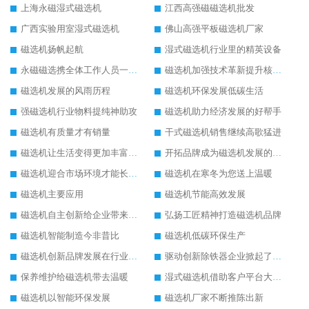
上海永磁湿式磁选机
江西高强磁磁选机批发
广西实验用室湿式磁选机
佛山高强平板磁选机厂家
磁选机扬帆起航
湿式磁选机行业里的精英设备
永磁磁选携全体工作人员一起闯
磁选机加强技术革新提升核心竞争力
磁选机发展的风雨历程
磁选机环保发展低碳生活
强磁选机行业物料提纯神助攻
磁选机助力经济发展的好帮手
磁选机有质量才有销量
干式磁选机销售继续高歌猛进
磁选机让生活变得更加丰富多彩
开拓品牌成为磁选机发展的有效武器
磁选机迎合市场环境才能长远发展
磁选机在寒冬为您送上温暖
磁选机主要应用
磁选机节能高效发展
磁选机自主创新给企业带来了阳光
弘扬工匠精神打造磁选机品牌
磁选机智能制造今非昔比
磁选机低碳环保生产
磁选机创新品牌发展在行业的顶端
驱动创新除铁器企业掀起了发展风暴
保养维护给磁选机带去温暖
湿式磁选机借助客户平台大放异彩
磁选机以智能环保发展
磁选机厂家不断推陈出新