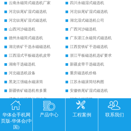
云南永磁筒式磁选机厂家
四川永磁湿式磁选机
河北钛尾矿湿式磁选机
河北钛尾矿湿式磁选机
河北钛尾矿湿式磁选机
湖北湿式磁选机公司
山西河沙磁选机
广西河沙磁选机
德州永磁筒式磁选机
广东湛江永磁筒式磁选机
湖北铁矿干选永磁磁选机
江西贫铁矿干选磁选机
江西湿式平板磁选机皮带
浙江平板磁选机选矿要求
湖南干选磁选机
新疆皮带干选磁选机
河北磁选机设备
重庆磁选机价格
黑龙江强磁永磁滚筒
江苏永磁滚筒结构图
新疆铁矿磁选机有多重
安徽铁尾矿湿式磁选机
辽宁永磁滚筒的优缺点
河南永磁滚筒
河南顺流磁选机工作原理视频
河北顺流式磁选机
华体会手机网
产品中心
工程案例
联系我们
贵州履带式干选磁选机
邢台干选铁矿磁选机厂
页版-华体会(中
贺州永磁筒式磁选机
甘肃永磁筒式磁选机
国)