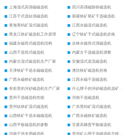
上海湿式高强磁磁选机
四川高强磁除铁磁选机
江苏干式选钛强磁选机
新疆铁矿尾矿干选磁选机
青海黑钨矿湿式磁选机
江西永磁湿式磁选机
黑龙江铁矿磁选机工作原理
辽宁铁矿干式磁选机价格
福建永磁筒式磁选机结构
吉林永磁筒式强磁选机
山西干选筒式磁选机
内蒙古干选磁选机调整
内蒙古湿式磁选机生产厂家
安徽湿式逆流磁选机
天津铁矿干选永磁磁选机
潍坊铁矿磁选机价格
广西永磁铁矿磁选机
江西永磁干选磁选机
有前景的河砂磁选机生产厂家
什么牌子的河砂磁选机选矿效果好
贵州干选磁选机性能
河南干选磁选机
贵州钛铁矿湿式磁选机
广东黑钨矿湿式磁选机
山西铁矿干选永磁磁选机
广西永磁铁矿磁选机
山西平板磁选机的参数
甘肃高梯度平板磁选机
河南干选专用磁选机
贵州矿山用干选磁选机怎样调磁