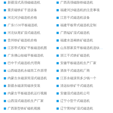
新疆湿式高强磁磁选机
广西高强磁除铁磁选机
重庆磁铁矿干选设备
福建河沙磁选机的注意事项
河北河沙磁选机价格
江苏干式磁选机设备
广东1530平板磁选机
福建平板带式磁选机定制
河北钛尾矿湿式磁选机
广西锰矿湿式磁选机
贵州铁矿磁选机价格
福建水选褐铁矿磁选机
江苏带式尾矿平板磁选机图
山东那家卖平板磁选机选钛矿用
广东佛山钕磁平板磁选机
浙江干式铁矿磁选机
巴中干式磁选机代理商
安徽平板磁选机生产厂家
山西磁选机永磁筒工作原理
酒泉干式磁选机厂商
内蒙古永磁滚筒湿式磁选机
江苏永磁滚筒多少钱一个
新疆永磁滚筒磁块安装
清远钛铁矿干式磁选机
内蒙古平板磁选机运行视频
安徽湿式磁选机公司
山西湿式磁选机生产厂家
辽宁小型干式磁选机
广西新型铁矿磁机视频
辽宁黑钨矿湿式磁选机