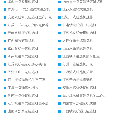
陕西干选专用磁选机
内蒙古干选黄硫铁矿磁选机
青海tyg干式永磁筒式磁选机
江苏永磁筒式磁选机
安徽永磁筒式磁选机生产厂家
浙江干式磁选机规格
江苏干式磁选机的四点保养秘籍
甘肃钛铁矿湿式磁选机
云南永磁湿式磁选机
江苏褐铁矿专用磁选机
广西褐铁矿磁选机
大连强磁干选磁选机
佛山贫矿干选磁选机
山西永磁筒式磁选机
济南永磁筒式磁选机
江西铁矿磁选机如何配置
江苏铁矿磁选机多少钱1台
苏州干选磁选机厂家
天津矿山干选磁选机
上海湿式磁选机质量
四川湿式磁选机生产厂家
江苏干选筒式磁选机
宁夏干选磁选机图片
安徽水选褐铁矿磁选机
湖南干选铁矿磁选机
黑龙江永磁筒磁选机的工作原理
辽宁永磁筒式磁选机是不是强磁
内蒙古河沙磁选机质量
山西河沙水选磁选机
广西钛铁矿湿式磁选机