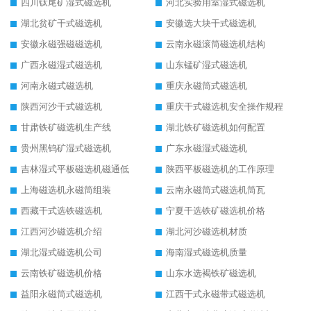
四川钛尾矿湿式磁选机
河北实验用室湿式磁选机
湖北贫矿干式磁选机
安徽选大块干式磁选机
安徽永磁强磁磁选机
云南永磁滚筒磁选机结构
广西永磁湿式磁选机
山东锰矿湿式磁选机
河南永磁式磁选机
重庆永磁筒式磁选机
陕西河沙干式磁选机
重庆干式磁选机安全操作规程
甘肃铁矿磁选机生产线
湖北铁矿磁选机如何配置
贵州黑钨矿湿式磁选机
广东永磁湿式磁选机
吉林湿式平板磁选机磁通低
陕西平板磁选机的工作原理
上海磁选机永磁筒组装
云南永磁筒式磁选机筒瓦
西藏干式选铁磁选机
宁夏干选铁矿磁选机价格
江西河沙磁选机介绍
湖北河沙磁选机材质
湖北湿式磁选机公司
海南湿式磁选机质量
云南铁矿磁选机价格
山东水选褐铁矿磁选机
益阳永磁筒式磁选机
江西干式永磁带式磁选机