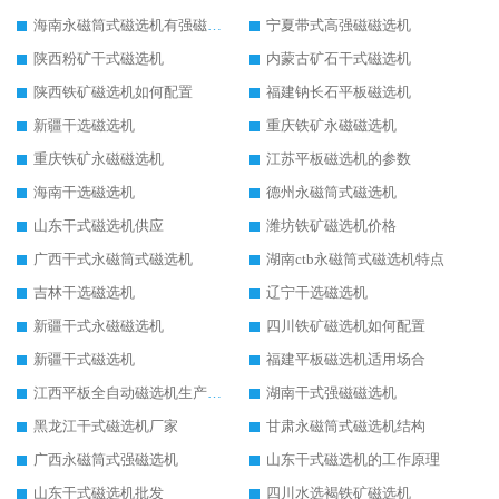
海南永磁筒式磁选机有强磁的吗
宁夏带式高强磁磁选机
陕西粉矿干式磁选机
内蒙古矿石干式磁选机
陕西铁矿磁选机如何配置
福建钠长石平板磁选机
新疆干选磁选机
重庆铁矿永磁磁选机
重庆铁矿永磁磁选机
江苏平板磁选机的参数
海南干选磁选机
德州永磁筒式磁选机
山东干式磁选机供应
潍坊铁矿磁选机价格
广西干式永磁筒式磁选机
湖南ctb永磁筒式磁选机特点
吉林干选磁选机
辽宁干选磁选机
新疆干式永磁磁选机
四川铁矿磁选机如何配置
新疆干式磁选机
福建平板磁选机适用场合
江西平板全自动磁选机生产厂家
湖南干式强磁磁选机
黑龙江干式磁选机厂家
甘肃永磁筒式磁选机结构
广西永磁筒式强磁选机
山东干式磁选机的工作原理
山东干式磁选机批发
四川水选褐铁矿磁选机