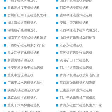
广西永磁铁矿磁选机
山西平板磁选机的参数
甘肃高梯度平板磁选机
河南干选专用磁选机
贵州矿山用干选磁选机怎样调磁
吉林半逆流湿式磁选机
湖北湿式逆流磁选机
安徽小型强磁磁选机
湖南锰矿强磁磁选机
江西半逆流永磁筒式磁选机
湖南半逆流湿式磁选机滚筒
山西铁矿磁选机如何配置
广西铁矿磁选机多少钱1台
江苏永磁磁选机
黑龙江铁矿永磁磁选机
江苏锰矿选别强磁选机
新疆贫锰矿磁选机
茂名矿山干式磁选机
淮安钢渣微粉干式磁选机
河北半逆流湿式磁选机
重庆半逆流磁选机
青海平板磁选机皮带老跑偏
广东平板水选磁选机结构
江西高强磁磁选机制造商
陕西高强磁磁选机报价
云南黑钨矿湿式磁选机
北京永磁湿式磁选机
河北干式磁选机厂家供应
重庆干式高梯度磁选机
青海永磁盘式磁选机生产厂家