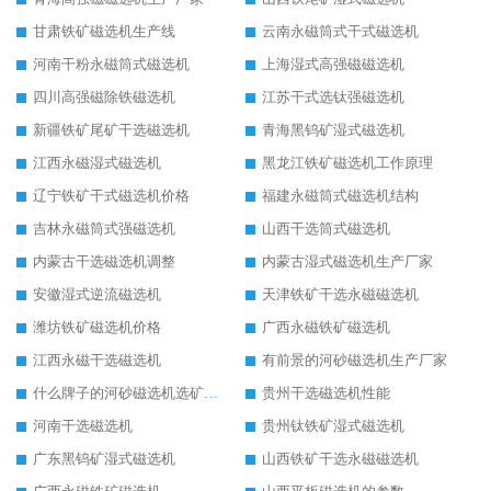
甘肃铁矿磁选机生产线
云南永磁筒式干式磁选机
河南干粉永磁筒式磁选机
上海湿式高强磁磁选机
四川高强磁除铁磁选机
江苏干式选钛强磁选机
新疆铁矿尾矿干选磁选机
青海黑钨矿湿式磁选机
江西永磁湿式磁选机
黑龙江铁矿磁选机工作原理
辽宁铁矿干式磁选机价格
福建永磁筒式磁选机结构
吉林永磁筒式强磁选机
山西干选筒式磁选机
内蒙古干选磁选机调整
内蒙古湿式磁选机生产厂家
安徽湿式逆流磁选机
天津铁矿干选永磁磁选机
潍坊铁矿磁选机价格
广西永磁铁矿磁选机
江西永磁干选磁选机
有前景的河砂磁选机生产厂家
什么牌子的河砂磁选机选矿效果好
贵州干选磁选机性能
河南干选磁选机
贵州钛铁矿湿式磁选机
广东黑钨矿湿式磁选机
山西铁矿干选永磁磁选机