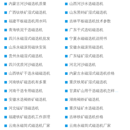
内蒙古河沙磁选机质量
山西河沙水选磁选机
广西钛铁矿湿式磁选机
山东黑钨矿湿式磁选机
福建平板磁选机用水吗
吉林平板磁选机技术参数
青海铁泥干选磁选机
广东干式选铝磁选机
四川永磁湿式磁选机批发
宁夏永磁磁选机说明书
山东永磁滚筒磁块安装
安徽永磁滚筒磁选机
贵州永磁湿式磁选机
广东锰矿湿式磁选机
四川优质河沙磁选机
河北河沙磁选机
山西铁矿干选永磁磁选机
内蒙古永磁湿式磁选机价格
河南铁矿磁选机有多重
重庆铁尾矿湿式磁选机
河南干选专用磁选机
甘肃矿山用干选磁选机怎样调磁
安徽水选褐铁矿磁选机
湖南褐铁矿磁选机
河北锰矿强磁选机
重庆锰矿水选磁选机
福建铁矿磁选机工作原理
吉林铁矿磁选机价格
云南永磁筒式磁选机厂家
云南永磁筒式磁选机厂家