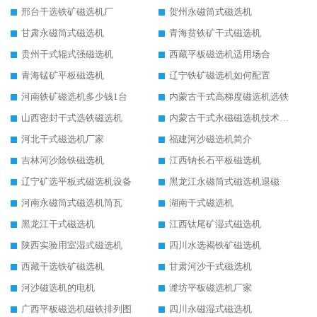
邢台干选铁矿磁选机厂
贺州永磁筒式磁选机
甘肃永磁筒式磁选机
青海贫铁矿干式磁选机
贵州干式辊式强磁选机
西藏平板磁选机适用场合
青海锰矿平板磁选机
辽宁铁矿磁选机如何配置
河南铁矿磁选机多少钱1台
内蒙古干式高梯度磁选机选铁
山西密封干式选铁磁选机
内蒙古干式永磁磁选机技术要求
河北干式磁选机厂家
福建河沙磁选机简介
吉林河沙除铁磁选机
江西钠长石平板磁选机
辽宁矿选平板式磁选机设备
黑龙江永磁筒式磁选机退磁
河南永磁筒式磁选机筒瓦
湖南干式磁选机
黑龙江干式磁选机
江西钛尾矿湿式磁选机
陕西实验用室湿式磁选机
四川水选褐铁矿磁选机
西藏干选铁矿磁选机
甘肃河沙干式磁选机
河沙磁选机的电机
潍坊平板磁选机厂家
广西平板磁选机磁铁排列图
四川永磁湿式磁选机