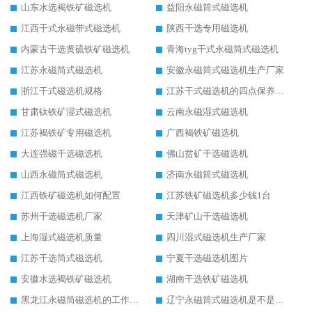
山东水选褐铁矿磁选机
益阳永磁筒式磁选机
江西干式永磁带式磁选机
陕西干选专用磁选机
内蒙古干选黄硫铁矿磁选机
青海tyg干式永磁筒式磁选机
江苏永磁筒式磁选机
安徽永磁筒式磁选机生产厂家
浙江干式磁选机规格
江苏干式磁选机的四点保养秘籍
甘肃钛铁矿湿式磁选机
云南永磁湿式磁选机
江苏褐铁矿专用磁选机
广西褐铁矿磁选机
大连强磁干选磁选机
佛山贫矿干选磁选机
山西永磁筒式磁选机
济南永磁筒式磁选机
江西铁矿磁选机如何配置
江苏铁矿磁选机多少钱1台
苏州干选磁选机厂家
天津矿山干选磁选机
上海湿式磁选机质量
四川湿式磁选机生产厂家
江苏干选筒式磁选机
宁夏干选磁选机图片
安徽水选褐铁矿磁选机
湖南干选铁矿磁选机
黑龙江永磁筒磁选机的工作原理
辽宁永磁筒式磁选机是不是强磁