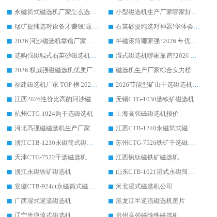
永磁筒式磁选机厂家怎么选?14 年老厂华体会手机网页版-华体会(中国) 凭实力出圈，这 5 大优势太圈粉
小型磁选机生产厂家哪家好?2026 年实测推荐，华体会手机网页版-华体会(中国) 十年口碑厂值得闭眼入
锰矿提纯选对设备才赚钱!这家临朐厂家的强磁辊磁选机凭啥成行业标杆?
石英砂提纯选对神器!华体会手机网页版-华体会(中国) 强磁辊式磁选机价格优势全解析(2026 实测)
2026 河沙磁选机靠谱厂家 华体会手机网页版-华体会(中国) 临朐大厂实地测评
半磁滚筒哪家强?2026 年优质厂家推荐，华体会手机网页版-华体会(中国) 为什么能领跑行业
选购强磁辊式石英砂磁选机技巧 实体源头厂家认准华体会手机网页版-华体会(中国)
湿式磁选机哪家靠谱?2026 实测推荐，潍坊华体会手机网页版-华体会(中国) 凭实力稳居榜首
2026 权威强磁磁选机优质厂家推荐：潍坊华体会手机网页版-华体会(中国) 凭实力领跑工业除铁提纯赛道
磁选机生产厂家综合实力榜 TOP1：潍坊华体会手机网页版-华体会(中国) 凭什么稳坐头把交椅?
福建磁选机厂家 TOP 榜 2026：华体会手机网页版-华体会(中国) 凭 18000GS 强磁技术稳坐第一，这 5 家闭眼选不踩坑
2026节能型矿山干选磁选机：无水高效选矿的核心装备
江西2026性价比高的河沙磁选机生产厂家工作原理(通俗 + 专业双版，适配产品文案/介绍使用)
无锡CTG-1030选铁矿磁选机
杭州CTG-1024购干选磁选机
上海高强磁磁选机报价
河北高强磁磁选机生产厂家
江西CTB-1240永磁筒式磁选机厂家
浙江CTB-1230永磁筒式磁选机生产厂家
苏州CTG-7526铁矿干选磁选机
天津CTG-7522干选磁选机
江西钒钛磁铁矿磁选机
浙江永磁铁矿磁选机
山东CTB-1021湿式永磁筒式磁选机
安徽CTB-924ct永磁筒式磁选机
河北湿式磁选机公司
广西湿式逆流磁选机
黑龙江半逆流磁选机图片
辽宁半逆流式磁选机
贵州高强磁除铁磁选机