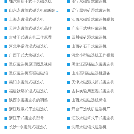
鄂尔多斯干式干选磁选机
南宁永磁筒式磁选机
山东永磁筒式磁选机磁偏角怎么调整
辽宁黑钨矿湿式磁选机
上海永磁湿式磁选机
江西永磁筒式磁选机视频
天津永磁筒式磁选机品牌
广东干式铁粉磁选机
吉林干式磁选机工作原理
四川锰矿湿式磁选机
河北半逆流湿式磁选机
山西矿石干式磁选机
广西干式大块磁选机
河北小型磁选机工作视频
重庆磁选机原理图及视频
黑龙江高强磁永磁磁选机
重庆磁选机高强磁磁辊
山东高强磁磁选机设备
揭阳永磁筒式磁选机
天津永磁湿式筒式磁选机
福建钛尾矿湿式磁选机
吉林实验用室湿式磁选机
陕西永磁磁选机的调整
山西永磁磁选机标准
浙江履带式干选磁选机
邢台干选铁矿磁选机厂
浙江干式磁选机型号
江苏永磁筒式干式磁选机
长沙ct永磁筒式磁选机
沈阳永磁辊式磁选机