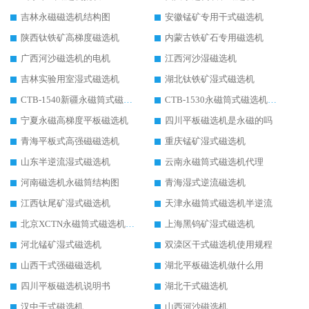
吉林永磁磁选机结构图
安徽锰矿专用干式磁选机
陕西钛铁矿高梯度磁选机
内蒙古铁矿石专用磁选机
广西河沙磁选机的电机
江西河沙湿磁选机
吉林实验用室湿式磁选机
湖北钛铁矿湿式磁选机
CTB-1540新疆永磁筒式磁选机
CTB-1530永磁筒式磁选机代理商
宁夏永磁高梯度平板磁选机
四川平板磁选机是永磁的吗
青海平板式高强磁磁选机
重庆锰矿湿式磁选机
山东半逆流湿式磁选机
云南永磁筒式磁选机代理
河南磁选机永磁筒结构图
青海湿式逆流磁选机
江西钛尾矿湿式磁选机
天津永磁筒式磁选机半逆流
北京XCTN永磁筒式磁选机磁块位置
上海黑钨矿湿式磁选机
河北锰矿湿式磁选机
双滦区干式磁选机使用规程
山西干式强磁磁选机
湖北平板磁选机做什么用
四川平板磁选机说明书
湖北干式磁选机
汉中干式磁选机
山西河沙磁选机