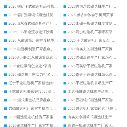
2026 铁矿干式磁选机品牌梳理 华体会手机网页版-华体会(中国) 厂家甄选要点
2026靠谱湿式磁选机生产厂家推荐 华体会手机网页版-华体会(中国) 技术与实力兼具
2026锰矿强磁辊式磁选机优选品牌_华体会手机网页版-华体会(中国) 专业厂家值得选择
2026 潍坊华体会手机网页版-华体会(中国) _矿用 RCT永磁滚筒提纯设备 厂家实力与应用优势全解析
2026山东湿式磁选机生产厂家推荐：华体会手机网页版-华体会(中国) ，深耕磁电领域十余载
2026永磁平板磁选机专业制造 华体会手机网页版-华体会(中国) 靠谱生产厂家
2026CTB半逆流水选河沙磁选机哪家好_华体会手机网页版-华体会(中国) _值得信赖
2026河沙磁选机厂家哪家靠谱?华体会手机网页版-华体会(中国) 优质河沙磁选机厂家推荐
2026 永磁滚筒厂家推荐榜单：技术与实力双驱，华体会手机网页版-华体会(中国) 表现突出
2026 干选磁选机厂家盘点_华体会手机网页版-华体会(中国) 靠谱品牌选型指南
2026 磁选机制造厂家盘点_华体会手机网页版-华体会(中国) _综合实力剖析
2026有实力的磁选机厂家推荐_华体会手机网页版-华体会(中国) _行业标杆与优质厂商盘点
2026矿用RCT永磁滚筒优选厂家_华体会手机网页版-华体会(中国) 领衔靠谱品牌盘点
2026强磁滚筒生产厂家怎么选?行业口碑推荐华体会手机网页版-华体会(中国)
2026全磁滚筒怎么选?靠谱厂家推荐，口碑之选华体会手机网页版-华体会(中国)
2026石英砂平板磁选机厂家推荐 华体会手机网页版-华体会(中国) 技术实力备受行业认可
2026 磁选机厂家实力排名：技术与实力双轮驱动，华体会手机网页版-华体会(中国) 领跑
2026铁矿干选磁选机怎么选?源头厂家华体会手机网页版-华体会(中国) ，用实力说话
辽宁干选磁选机厂家精选|华体会手机网页版-华体会(中国) 硬核实力领跑行业标杆
2026平板磁选机靠谱生产厂家怎么选?行业标杆华体会手机网页版-华体会(中国) ，凭硬实力脱颖而出
干式磁选机哪家好?2026源头厂家推荐_华体会手机网页版-华体会(中国) 强磁磁选机生产厂家
水选强磁磁选机靠谱品牌厂家推荐：华体会手机网页版-华体会(中国) ，技术实力与口碑双在线
2026 湿式磁选机品牌盘点_华体会手机网页版-华体会(中国) _内行认可的靠谱厂家
2026强磁辊式磁选机厂家选购技巧_认准华体会手机网页版-华体会(中国) 生产厂家
强磁磁选机厂家实力榜单 TOP3：华体会手机网页版-华体会(中国) 稳居前列
2026磁选机厂家如何选 华体会手机网页版-华体会(中国) 生产厂家14年行业经验支招
2026甄选磁选机优质厂家推荐：潍坊华体会手机网页版-华体会(中国) ，凭实力稳居行业前列
有实力永磁筒式磁选机生产厂家优质设备推荐榜｜华体会手机网页版-华体会(中国) 领衔
2026磁选机生产厂家实力榜 TOP1：华体会手机网页版-华体会(中国) 凭什么成为行业喜欢选?
选购平板磁选机生产厂家认准华体会手机网页版-华体会(中国) 老牌生产厂家收获众多回头客