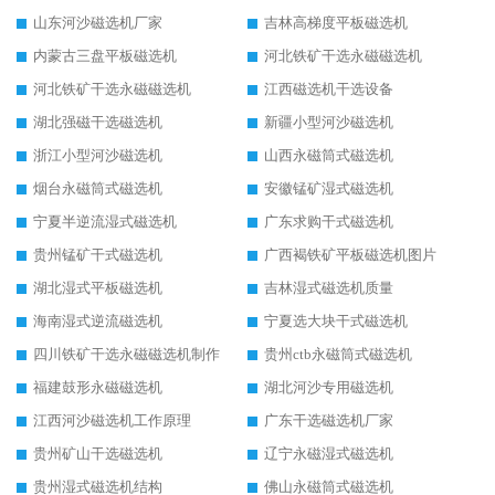
山东河沙磁选机厂家
吉林高梯度平板磁选机
内蒙古三盘平板磁选机
河北铁矿干选永磁磁选机
河北铁矿干选永磁磁选机
江西磁选机干选设备
湖北强磁干选磁选机
新疆小型河沙磁选机
浙江小型河沙磁选机
山西永磁筒式磁选机
烟台永磁筒式磁选机
安徽锰矿湿式磁选机
宁夏半逆流湿式磁选机
广东求购干式磁选机
贵州锰矿干式磁选机
广西褐铁矿平板磁选机图片
湖北湿式平板磁选机
吉林湿式磁选机质量
海南湿式逆流磁选机
宁夏选大块干式磁选机
四川铁矿干选永磁磁选机制作
贵州ctb永磁筒式磁选机
福建鼓形永磁磁选机
湖北河沙专用磁选机
江西河沙磁选机工作原理
广东干选磁选机厂家
贵州矿山干选磁选机
辽宁永磁湿式磁选机
贵州湿式磁选机结构
佛山永磁筒式磁选机