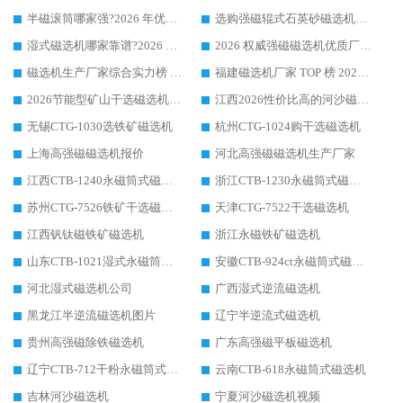
半磁滚筒哪家强?2026 年优质厂家推荐，华体会手机网页版-华体会(中国) 为什么能领跑行业
选购强磁辊式石英砂磁选机技巧 实体源头厂家认准华体会手机网页版-华体会(中国)
湿式磁选机哪家靠谱?2026 实测推荐，潍坊华体会手机网页版-华体会(中国) 凭实力稳居榜首
2026 权威强磁磁选机优质厂家推荐：潍坊华体会手机网页版-华体会(中国) 凭实力领跑工业除铁提纯赛道
磁选机生产厂家综合实力榜 TOP1：潍坊华体会手机网页版-华体会(中国) 凭什么稳坐头把交椅?
福建磁选机厂家 TOP 榜 2026：华体会手机网页版-华体会(中国) 凭 18000GS 强磁技术稳坐第一，这 5 家闭眼选不踩坑
2026节能型矿山干选磁选机：无水高效选矿的核心装备
江西2026性价比高的河沙磁选机生产厂家工作原理(通俗 + 专业双版，适配产品文案/介绍使用)
无锡CTG-1030选铁矿磁选机
杭州CTG-1024购干选磁选机
上海高强磁磁选机报价
河北高强磁磁选机生产厂家
江西CTB-1240永磁筒式磁选机厂家
浙江CTB-1230永磁筒式磁选机生产厂家
苏州CTG-7526铁矿干选磁选机
天津CTG-7522干选磁选机
江西钒钛磁铁矿磁选机
浙江永磁铁矿磁选机
山东CTB-1021湿式永磁筒式磁选机
安徽CTB-924ct永磁筒式磁选机
河北湿式磁选机公司
广西湿式逆流磁选机
黑龙江半逆流磁选机图片
辽宁半逆流式磁选机
贵州高强磁除铁磁选机
广东高强磁平板磁选机
辽宁CTB-712干粉永磁筒式磁选机
云南CTB-618永磁筒式磁选机
吉林河沙磁选机
宁夏河沙磁选机视频