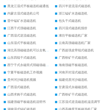
黑龙江湿式平板磁选机磁通低
四川半逆流湿式磁选机
内蒙古湿式磁选机公司
浙江锰矿水选磁选机
晋中锰矿水选磁选机
包头干式磁选机
江西干式强磁磁选机
四川湿式磁选机报价
广西湿式逆流磁选机
潍坊平板磁选机厂家
山东湿式平板磁选机
云南高强磁磁选机厂家
湖北高强磁磁选机可以去氧化铝
广西超强皮带辊式磁选机
山东四辊干式磁选机
广西铁矿干式磁选机
西宁干式永磁筒式弱磁场磁选机结构图
海南强磁平板磁选机
宁夏平板磁选机工作视频
河南开封湿式磁选机
贵州河沙磁选机视频
福建优质河沙磁选机
广西湿式磁选机
甘肃湿式永磁磁选机
山西求购干式磁选机
广西铁矿干式磁选机
福建强磁平板磁选机说明书
江苏湿式逆流磁选机溢流调节
湖南湿式锰矿磁选机
山西高梯度平板磁选机厂家