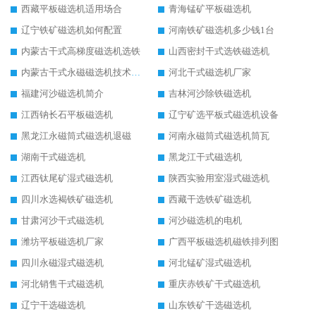
西藏平板磁选机适用场合
青海锰矿平板磁选机
辽宁铁矿磁选机如何配置
河南铁矿磁选机多少钱1台
内蒙古干式高梯度磁选机选铁
山西密封干式选铁磁选机
内蒙古干式永磁磁选机技术要求
河北干式磁选机厂家
福建河沙磁选机简介
吉林河沙除铁磁选机
江西钠长石平板磁选机
辽宁矿选平板式磁选机设备
黑龙江永磁筒式磁选机退磁
河南永磁筒式磁选机筒瓦
湖南干式磁选机
黑龙江干式磁选机
江西钛尾矿湿式磁选机
陕西实验用室湿式磁选机
四川水选褐铁矿磁选机
西藏干选铁矿磁选机
甘肃河沙干式磁选机
河沙磁选机的电机
潍坊平板磁选机厂家
广西平板磁选机磁铁排列图
四川永磁湿式磁选机
河北锰矿湿式磁选机
河北销售干式磁选机
重庆赤铁矿干式磁选机
辽宁干选磁选机
山东铁矿干选磁选机