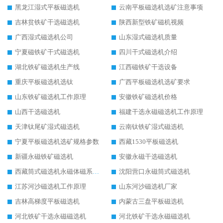
黑龙江湿式平板磁选机
云南平板磁选机选矿注意事项
吉林贫铁矿干选磁选机
陕西新型铁矿磁机视频
广西湿式磁选机公司
山东湿式磁选机质量
宁夏磁铁矿干式磁选机
四川干式磁选机介绍
湖北铁矿磁选机生产线
江西磁铁矿干选设备
重庆平板磁选机选钛
广西平板磁选机选矿要求
山东铁矿磁选机工作原理
安徽铁矿磁选机价格
山西干选磁选机
福建干选永磁磁选机工作原理
天津钛尾矿湿式磁选机
云南钛铁矿湿式磁选机
宁夏平板磁选机选矿规格参数
西藏1530平板磁选机
新疆永磁铁矿磁选机
安徽永磁干选磁选机
西藏筒式磁选机永磁体磁系设计
沈阳营口永磁筒式磁选机
江苏河沙磁选机工作原理
山东河沙磁选机厂家
吉林高梯度平板磁选机
内蒙古三盘平板磁选机
河北铁矿干选永磁磁选机
河北铁矿干选永磁磁选机