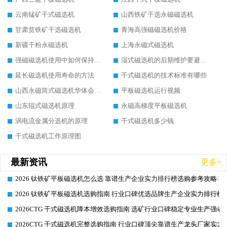
云南锰矿干式磁选机
山西铁矿干选永磁磁选机
甘肃贫铁矿干选磁选机
青海高强磁磁选机价格
新疆干粉永磁选机
上海永磁式磁选机
强磁磁选机使用中如何保持其顺畅运行
湿式磁选机的后期维护要避开哪些坑
延长磁选机使用寿命的方法
干式磁选机的技术标准有哪些
山西永磁筒式磁选机华体会手机网页版-华体会(中国)
平板磁选机运行视频
山东辊式磁选机原理
永磁高梯度平板磁选机
涡电流金属分选机的原理
干式磁选机多少钱
干式磁选机工作原理图
最新资讯
更多+
2026 钛铁矿平板磁选机怎么选 靠谱生产企业实力排行榜选购参考攻略
2026-06-26
2026 钛铁矿平板磁选机选购指南 行业口碑优选品牌生产企业实力排行榜
2026-06-26
2026CTG 干式磁选机降本增效选购指南 选矿行业口碑稳定专业生产强者
2026-06-26
2026CTG 干式磁选机完整选购指南 行业口碑顶尖靠谱生产龙头厂家实力
2026-06-26