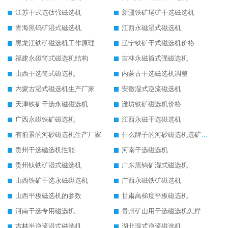
江苏干式选钛强磁选机
新疆铁矿尾矿干选磁选机
青海黑钨矿湿式磁选机
江西永磁湿式磁选机
黑龙江铁矿磁选机工作原理
辽宁铁矿干式磁选机价格
福建永磁筒式磁选机结构
吉林永磁筒式强磁选机
山西干选筒式磁选机
内蒙古干选磁选机调整
内蒙古湿式磁选机生产厂家
安徽湿式逆流磁选机
天津铁矿干选永磁磁选机
潍坊铁矿磁选机价格
广西永磁铁矿磁选机
江西永磁干选磁选机
有前景的河砂磁选机生产厂家
什么牌子的河砂磁选机选矿效果好
贵州干选磁选机性能
河南干选磁选机
贵州钛铁矿湿式磁选机
广东黑钨矿湿式磁选机
山西铁矿干选永磁磁选机
广西永磁铁矿磁选机
山西平板磁选机的参数
甘肃高梯度平板磁选机
河南干选专用磁选机
贵州矿山用干选磁选机怎样调磁
吉林半逆流湿式磁选机
湖北湿式逆流磁选机