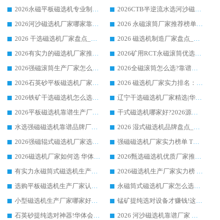
2026永磁平板磁选机专业制造 华体会手机网页版-华体会(中国) 靠谱生产厂家
2026CTB半逆流水选河沙磁选机哪家好_华体会手机网页版-华体会(中国) _值得信赖
2026河沙磁选机厂家哪家靠谱?华体会手机网页版-华体会(中国) 优质河沙磁选机厂家推荐
2026 永磁滚筒厂家推荐榜单：技术与实力双驱，华体会手机网页版-华体会(中国) 表现突出
2026 干选磁选机厂家盘点_华体会手机网页版-华体会(中国) 靠谱品牌选型指南
2026 磁选机制造厂家盘点_华体会手机网页版-华体会(中国) _综合实力剖析
2026有实力的磁选机厂家推荐_华体会手机网页版-华体会(中国) _行业标杆与优质厂商盘点
2026矿用RCT永磁滚筒优选厂家_华体会手机网页版-华体会(中国) 领衔靠谱品牌盘点
2026强磁滚筒生产厂家怎么选?行业口碑推荐华体会手机网页版-华体会(中国)
2026全磁滚筒怎么选?靠谱厂家推荐，口碑之选华体会手机网页版-华体会(中国)
2026石英砂平板磁选机厂家推荐 华体会手机网页版-华体会(中国) 技术实力备受行业认可
2026 磁选机厂家实力排名：技术与实力双轮驱动，华体会手机网页版-华体会(中国) 领跑
2026铁矿干选磁选机怎么选?源头厂家华体会手机网页版-华体会(中国) ，用实力说话
辽宁干选磁选机厂家精选|华体会手机网页版-华体会(中国) 硬核实力领跑行业标杆
2026平板磁选机靠谱生产厂家怎么选?行业标杆华体会手机网页版-华体会(中国) ，凭硬实力脱颖而出
干式磁选机哪家好?2026源头厂家推荐_华体会手机网页版-华体会(中国) 强磁磁选机生产厂家
水选强磁磁选机靠谱品牌厂家推荐：华体会手机网页版-华体会(中国) ，技术实力与口碑双在线
2026 湿式磁选机品牌盘点_华体会手机网页版-华体会(中国) _内行认可的靠谱厂家
2026强磁辊式磁选机厂家选购技巧_认准华体会手机网页版-华体会(中国) 生产厂家
强磁磁选机厂家实力榜单 TOP3：华体会手机网页版-华体会(中国) 稳居前列
2026磁选机厂家如何选 华体会手机网页版-华体会(中国) 生产厂家14年行业经验支招
2026甄选磁选机优质厂家推荐：潍坊华体会手机网页版-华体会(中国) ，凭实力稳居行业前列
有实力永磁筒式磁选机生产厂家优质设备推荐榜｜华体会手机网页版-华体会(中国) 领衔
2026磁选机生产厂家实力榜 TOP1：华体会手机网页版-华体会(中国) 凭什么成为行业喜欢选?
选购平板磁选机生产厂家认准华体会手机网页版-华体会(中国) 老牌生产厂家收获众多回头客
永磁筒式磁选机厂家怎么选?14 年老厂华体会手机网页版-华体会(中国) 凭实力出圈，这 5 大优势太圈粉
小型磁选机生产厂家哪家好?2026 年实测推荐，华体会手机网页版-华体会(中国) 十年口碑厂值得闭眼入
锰矿提纯选对设备才赚钱!这家临朐厂家的强磁辊磁选机凭啥成行业标杆?
石英砂提纯选对神器!华体会手机网页版-华体会(中国) 强磁辊式磁选机价格优势全解析(2026 实测)
2026 河沙磁选机靠谱厂家 华体会手机网页版-华体会(中国) 临朐大厂实地测评