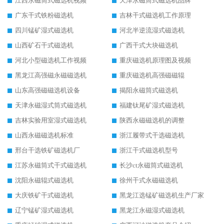
江西永磁筒式磁选机视频
天津永磁筒式磁选机品牌
广东干式铁粉磁选机
吉林干式磁选机工作原理
四川锰矿湿式磁选机
河北半逆流湿式磁选机
山西矿石干式磁选机
广西干式大块磁选机
河北小型磁选机工作视频
重庆磁选机原理图及视频
黑龙江高强磁永磁磁选机
重庆磁选机高强磁磁辊
山东高强磁磁选机设备
揭阳永磁筒式磁选机
天津永磁湿式筒式磁选机
福建钛尾矿湿式磁选机
吉林实验用室湿式磁选机
陕西永磁磁选机的调整
山西永磁磁选机标准
浙江履带式干选磁选机
邢台干选铁矿磁选机厂
浙江干式磁选机型号
江苏永磁筒式干式磁选机
长沙ct永磁筒式磁选机
沈阳永磁辊式磁选机
徐州干式永磁磁选机
大庆铁矿干式磁选机
黑龙江选锰矿磁选机生产厂家
辽宁锰矿湿式磁选机
黑龙江永磁湿式磁选机