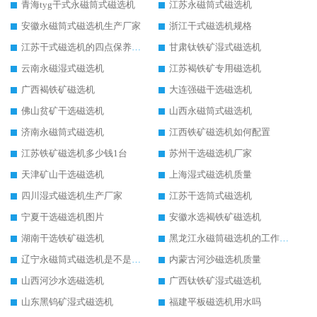
青海tyg干式永磁筒式磁选机
江苏永磁筒式磁选机
安徽永磁筒式磁选机生产厂家
浙江干式磁选机规格
江苏干式磁选机的四点保养秘籍
甘肃钛铁矿湿式磁选机
云南永磁湿式磁选机
江苏褐铁矿专用磁选机
广西褐铁矿磁选机
大连强磁干选磁选机
佛山贫矿干选磁选机
山西永磁筒式磁选机
济南永磁筒式磁选机
江西铁矿磁选机如何配置
江苏铁矿磁选机多少钱1台
苏州干选磁选机厂家
天津矿山干选磁选机
上海湿式磁选机质量
四川湿式磁选机生产厂家
江苏干选筒式磁选机
宁夏干选磁选机图片
安徽水选褐铁矿磁选机
湖南干选铁矿磁选机
黑龙江永磁筒磁选机的工作原理
辽宁永磁筒式磁选机是不是强磁
内蒙古河沙磁选机质量
山西河沙水选磁选机
广西钛铁矿湿式磁选机
山东黑钨矿湿式磁选机
福建平板磁选机用水吗