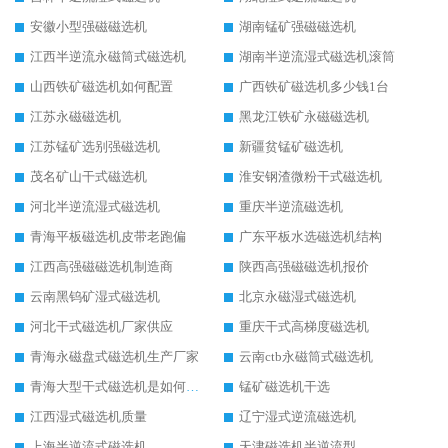
安徽小型强磁磁选机
湖南锰矿强磁磁选机
江西半逆流永磁筒式磁选机
湖南半逆流湿式磁选机滚筒
山西铁矿磁选机如何配置
广西铁矿磁选机多少钱1台
江苏永磁磁选机
黑龙江铁矿永磁磁选机
江苏锰矿选别强磁选机
新疆贫锰矿磁选机
茂名矿山干式磁选机
淮安钢渣微粉干式磁选机
河北半逆流湿式磁选机
重庆半逆流磁选机
青海平板磁选机皮带老跑偏
广东平板水选磁选机结构
江西高强磁磁选机制造商
陕西高强磁磁选机报价
云南黑钨矿湿式磁选机
北京永磁湿式磁选机
河北干式磁选机厂家供应
重庆干式高梯度磁选机
青海永磁盘式磁选机生产厂家
云南ctb永磁筒式磁选机
青海大型干式磁选机是如何选矿的
锰矿磁选机干选
江西湿式磁选机质量
辽宁湿式逆流磁选机
上海半逆流式磁选机
天津磁选机半逆流型