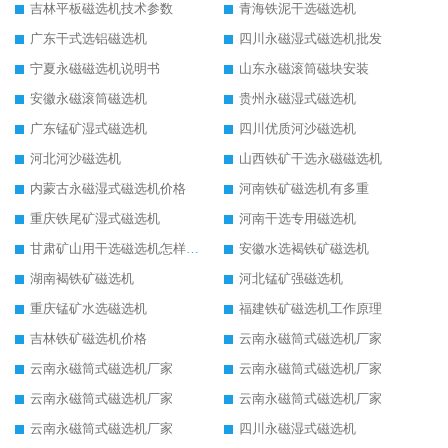
吉林平板磁选机技术参数
青海铁泥干选磁选机
广东干式选铝磁选机
四川永磁湿式磁选机批发
宁夏永磁磁选机说明书
山东永磁滚筒磁块安装
安徽永磁滚筒磁选机
贵州永磁湿式磁选机
广东锰矿湿式磁选机
四川优质河沙磁选机
河北河沙磁选机
山西铁矿干选永磁磁选机
内蒙古永磁湿式磁选机价格
河南铁矿磁选机有多重
重庆铁尾矿湿式磁选机
河南干选专用磁选机
甘肃矿山用干选磁选机怎样调磁
安徽水选褐铁矿磁选机
湖南褐铁矿磁选机
河北锰矿强磁选机
重庆锰矿水选磁选机
福建铁矿磁选机工作原理
吉林铁矿磁选机价格
云南永磁筒式磁选机厂家
云南永磁筒式磁选机厂家
云南永磁筒式磁选机厂家
云南永磁筒式磁选机厂家
云南永磁筒式磁选机厂家
云南永磁筒式磁选机厂家
四川永磁湿式磁选机