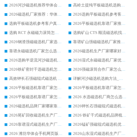
2026河沙磁选机推荐华体会手机网页版-华体会(中国) 靠谱厂家,福建订单备货完毕整装待发
高岭土提纯平板磁选机选购指南，优选华体会手机网页版-华体会(中国) 靠谱生产厂家
2026磁选机厂家推荐：华体会手机网页版-华体会(中国) 干式/湿式河沙磁选机产品精选指南
2026选购平板磁选机参考客户真实体验，华体会手机网页版-华体会(中国) 厂家行业口碑排名前列
选购平板磁选机参考客户真实体验，华体会手机网页版-华体会(中国) 厂家依托行业口碑收获大量客户认可
2026平板磁选机靠谱厂家推荐_ 华体会手机网页版-华体会(中国) 凭借良好口碑获得众多客户认可
选购 RCT 永磁磁力滚筒怎么选?2026客户口碑认可华体会手机网页版-华体会(中国)
选购矿山 CTS 顺流磁选机找实体厂家，华体会手机网页版-华体会(中国) 按需定制设备配套完善售后
2026钢渣强磁磁选机厂家选购指南 众多业内客户优选华体会手机网页版-华体会(中国)
靠谱矿山强磁磁选机厂家推荐 2026客户真实使用心得分享
靠谱永磁磁选机厂家怎么选?福建客户真实体验分享华体会手机网页版-华体会(中国) 品牌
2026磁选机生产厂家哪家好?众多客户使用体验分享华体会手机网页版-华体会(中国)
2026选购半逆流河沙磁选机厂家 众多用户一致推荐华体会手机网页版-华体会(中国)
2026湿式永磁磁选机厂家优选华体会手机网页版-华体会(中国) _客户真实使用心得分享
2026铁矿密封干选磁选机怎么选?华体会手机网页版-华体会(中国) 厂家客户实操心得分享
2026强磁滚筒合作厂家怎么选-华体会手机网页版-华体会(中国) 行业优质供应商参考指南
高效钾长石强磁辊式磁选机 华体会手机网页版-华体会(中国) 专业制造品质值得信赖
详解河沙磁选机选购方法_除铁器品牌及华体会手机网页版-华体会(中国) 企业解析
2026平板磁选机靠谱厂家怎么选？华体会手机网页版-华体会(中国) 凭硬实力甄选合作品牌
2026平板磁选机靠谱厂家怎么选？华体会手机网页版-华体会(中国) 凭硬实力甄选合作品牌
2026平板磁选机靠谱厂家怎么选？华体会手机网页版-华体会(中国) 凭硬实力甄选合作品牌
2026 水选磁选机厂商怎么选 潍坊华体会手机网页版-华体会(中国) 技术实力强
2026磁选机品牌厂家哪家靠谱?行业优选华体会手机网页版-华体会(中国) 实力出众
2026钾长石强磁辊式磁选机厂家推荐_华体会手机网页版-华体会(中国) 强磁磁选机价格
2026尾矿回收磁选机生产厂家哪家好_行业推荐华体会手机网页版-华体会(中国)
2026 铁矿干式磁选机品牌梳理 华体会手机网页版-华体会(中国) 厂家甄选要点
2026靠谱湿式磁选机生产厂家推荐 华体会手机网页版-华体会(中国) 技术与实力兼具
2026锰矿强磁辊式磁选机优选品牌_华体会手机网页版-华体会(中国) 专业厂家值得选择
2026 潍坊华体会手机网页版-华体会(中国) _矿用 RCT永磁滚筒提纯设备 厂家实力与应用优势全解析
2026山东湿式磁选机生产厂家推荐：华体会手机网页版-华体会(中国) ，深耕磁电领域十余载