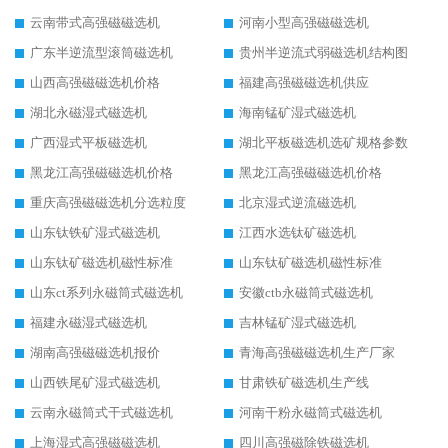
云南带式高强磁磁选机
河南小型高强磁磁选机
广东半逆流型滚筒磁选机
贵州半逆流式弱磁选机结构图
山西高强磁磁选机价格
福建高强磁磁选机供应
湖北永磁湿式磁选机
海南锰矿湿式磁选机
广西湿式平板磁选机
湖北平板磁选机选矿规格参数
黑龙江高强磁磁选机价格
黑龙江高强磁磁选机价格
重庆高强磁磁选机分选粒度
北京湿式逆流磁选机
山东钛铁矿湿式磁选机
江西水选钛矿磁选机
山东钛矿磁选机磁性标准
山东钛矿磁选机磁性标准
山东ct系列永磁筒式磁选机
安徽ctb永磁筒式磁选机
福建永磁湿式磁选机
吉林锰矿湿式磁选机
湖南高强磁磁选机报价
青海高强磁磁选机生产厂家
山西铁尾矿湿式磁选机
甘肃铁矿磁选机生产线
云南永磁筒式干式磁选机
河南干粉永磁筒式磁选机
上海湿式高强磁磁选机
四川高强磁除铁磁选机