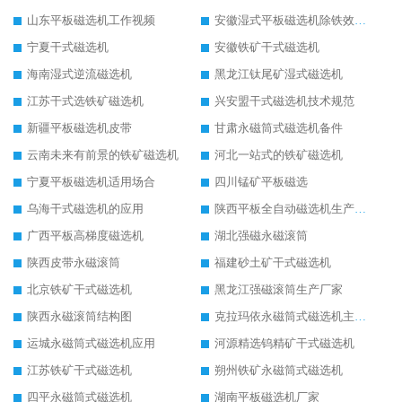
山东平板磁选机工作视频
安徽湿式平板磁选机除铁效果怎么样
宁夏干式磁选机
安徽铁矿干式磁选机
海南湿式逆流磁选机
黑龙江钛尾矿湿式磁选机
江苏干式选铁矿磁选机
兴安盟干式磁选机技术规范
新疆平板磁选机皮带
甘肃永磁筒式磁选机备件
云南未来有前景的铁矿磁选机
河北一站式的铁矿磁选机
宁夏平板磁选机适用场合
四川锰矿平板磁选
乌海干式磁选机的应用
陕西平板全自动磁选机生产厂家
广西平板高梯度磁选机
湖北强磁永磁滚筒
陕西皮带永磁滚筒
福建砂土矿干式磁选机
北京铁矿干式磁选机
黑龙江强磁滚筒生产厂家
陕西永磁滚筒结构图
克拉玛依永磁筒式磁选机主要技术参数
运城永磁筒式磁选机应用
河源精选钨精矿干式磁选机
江苏铁矿干式磁选机
朔州铁矿永磁筒式磁选机
四平永磁筒式磁选机
湖南平板磁选机厂家