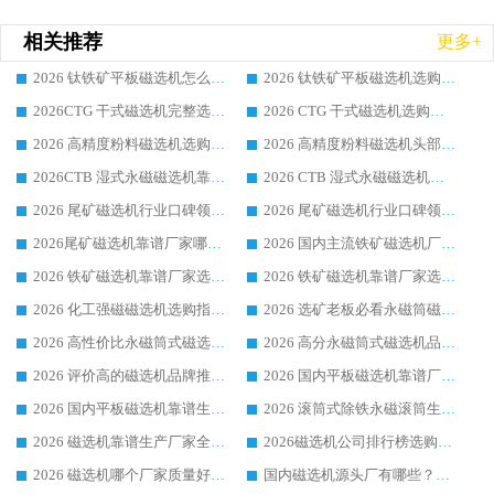
相关推荐
更多+
2026 钛铁矿平板磁选机怎么选 靠谱生产企业实力排行榜选购参考攻略
2026 钛铁矿平板磁选机选购指南 行业口碑优选品牌生产企业实力排行榜
2026CTG 干式磁选机完整选购指南 行业口碑顶尖靠谱生产龙头厂家实力推荐
2026 CTG 干式磁选机选购指南|行业口碑靠谱生产厂家领域强者推荐
2026 高精度粉料磁选机选购全攻略 行业优质品牌华体会手机网页版-华体会(中国) 实力深度解析
2026 高精度粉料磁选机头部厂家选购指南 行业口碑靠谱品牌推荐 领域强者华体会手机网页版-华体会(中国) 解析
2026CTB 湿式永磁磁选机靠谱厂家实力排行榜 铁矿选矿设备采购全流程选购指南
2026 CTB 湿式永磁磁选机选购指南|行业口碑良好品牌推荐，领域强者华体会手机网页版-华体会(中国)
2026 尾矿磁选机行业口碑领域强者，源头直供国内主流厂家华体会手机网页版-华体会(中国) 一站式服务
2026 尾矿磁选机行业口碑领域强者，源头直供国内主流厂家华体会手机网页版-华体会(中国) 一站式服务
2026尾矿磁选机靠谱厂家哪家好 行业口碑领域强者华体会手机网页版-华体会(中国) 推荐
2026 国内主流铁矿磁选机厂家选购指南|行业口碑好品牌推荐，领域强者华体会手机网页版-华体会(中国)
2026 铁矿磁选机靠谱厂家选购全攻略 行业标杆华体会手机网页版-华体会(中国) 设备性价比出众
2026 铁矿磁选机靠谱厂家选购指南，领域强者华体会手机网页版-华体会(中国) 铁矿磁选机性价比高
2026 化工强磁磁选机选购指南 5 家行业口碑靠谱厂家领域强者推荐
2026 选矿老板必看永磁筒磁选机推荐 行业头部品牌口碑设备选购全攻略
2026 高性价比永磁筒式磁选机品牌盘点 行业强者口碑实测选购完整指南
2026 高分永磁筒式磁选机品牌推荐 选矿设备强者对比测评采购避坑全攻略
2026 评价高的磁选机品牌推荐选购指南，永磁筒式磁选机设备领域强者全景行业口碑解析
2026 国内平板磁选机靠谱厂家排名 行业实测口碑设备按需选购全指南
2026 国内平板磁选机靠谱生产厂家推荐排名|行业口碑选购指南，领域强者按需选设备
2026 滚筒式除铁永磁滚筒生产厂家推荐排名|行业口碑选购指南，领域强者源头厂商精选
2026 磁选机靠谱生产厂家全梳理 分场景选型行业头部品牌选购参考攻略
2026磁选机公司排行榜选购指南|正规源头厂家推荐，领域强者高性价比靠谱信赖品牌
2026 磁选机哪个厂家质量好？十大靠谱磁电企业排名选购指南
国内磁选机源头厂有哪些？2026 综合实力排名与采购避坑技巧