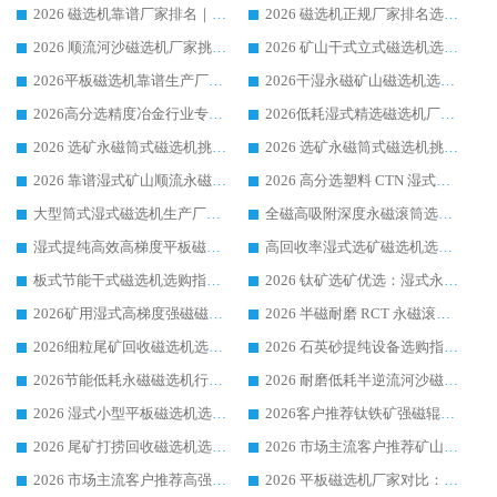
2026 磁选机靠谱厂家排名｜华体会手机网页版-华体会(中国) 高性价比磁选机磁电品牌
2026 磁选机正规厂家排名选购指南|行业口碑信赖品牌推荐性价比高靠谱磁电企业
2026 顺流河沙磁选机厂家挑选攻略 | 业内口碑龙头企业高性价比品牌推荐
2026 矿山干式立式磁选机选型攻略 梳理深耕磁电装备多年靠谱生产厂商
2026平板磁选机靠谱生产厂家选购指南 行业口碑良好品牌推荐 磁电领域实力强者
2026干湿永磁矿山磁选机选型攻略 优质生产厂家排名 选矿领域高口碑品牌推荐指南
2026高分选精度冶金行业专用磁选机生产厂家,干湿式磁选机源头供应商推荐
2026低耗湿式精​选磁选机厂家怎么选?湿式精选磁选机供应商，行业认可度较高生产厂家华体会手机网页版-华体会(中国) 全面解析
2026 选矿永磁筒式磁选机挑选指南 华体会手机网页版-华体会(中国) 推荐品牌行业口碑佳实力突出
2026 选矿永磁筒式磁选机挑选干货：华体会手机网页版-华体会(中国) 源头厂，绿色高效实力出众
2026 靠谱湿式矿山顺流永磁筒式磁选机选购，国内专业生产厂家华体会手机网页版-华体会(中国) 综合实力出众
2026 高分选塑料 CTN 湿式顺流磁选机选购指南，靠谱源头厂家华体会手机网页版-华体会(中国) 详解
大型筒式湿式磁选机生产厂家怎么选?华体会手机网页版-华体会(中国) 设备口碑广受行业认可
全磁高吸附深度永磁滚筒选购指南 业内口碑稳定磁电设备生产厂家详细推荐
湿式提纯高效高梯度平板磁选机靠谱设备源头厂商华体会手机网页版-华体会(中国) 综合测评
高回收率湿式选矿磁选机选购指南 业内口碑磁电设备生产厂家实力解析
板式节能干式磁选机选购指南，源头生产厂家华体会手机网页版-华体会(中国) 综合实力可观
2026 钛矿选矿优选：湿式永磁筒式磁选机源头厂家华体会手机网页版-华体会(中国) 综合解析
2026矿用湿式高梯度强磁磁选机选购指南，临朐靠谱磁电生产厂家华体会手机网页版-华体会(中国) 详解
2026 半磁耐磨 RCT 永磁滚筒选购指南，临朐源头生产厂家华体会手机网页版-华体会(中国) 实测分享
2026细粒尾矿回收磁选机选购指南 产业集群优质生产厂家华体会手机网页版-华体会(中国) 解析
2026 石英砂提纯设备选购指南：华体会手机网页版-华体会(中国) 提纯磁选机厂家综合解读
2026节能低耗永磁磁选机行业优选标杆 临朐华体会手机网页版-华体会(中国) 专业生产厂家
2026 耐磨低耗半逆流河沙磁选机选购指南 临朐产业集群源头厂华体会手机网页版-华体会(中国) 详细解析
2026 湿式小型平板磁选机选矿适配设备 临朐华体会手机网页版-华体会(中国) 实体生产厂家直供
2026客户推荐钛铁矿强磁辊式磁选机，临朐靠谱生产厂家华体会手机网页版-华体会(中国) 详解
2026 尾矿打捞回收磁选机选购 主流市场推荐实力生产厂家
2026 市场主流客户推荐矿山磁选机靠谱生产厂家选华体会手机网页版-华体会(中国)
2026 市场主流客户推荐高强磁高效磁选机靠谱生产厂家
2026 平板磁选机厂家对比：现场实测、真实案例与靠谱厂家推荐