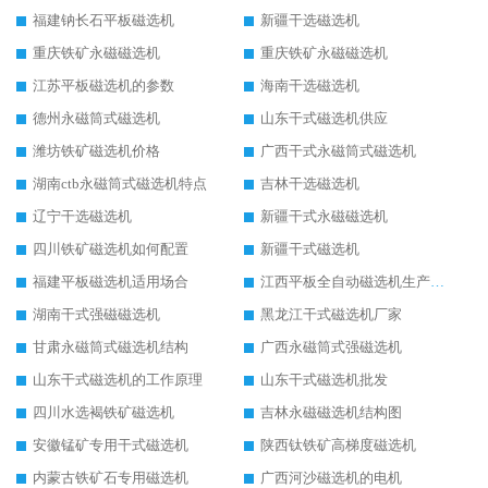
福建钠长石平板磁选机
新疆干选磁选机
重庆铁矿永磁磁选机
重庆铁矿永磁磁选机
江苏平板磁选机的参数
海南干选磁选机
德州永磁筒式磁选机
山东干式磁选机供应
潍坊铁矿磁选机价格
广西干式永磁筒式磁选机
湖南ctb永磁筒式磁选机特点
吉林干选磁选机
辽宁干选磁选机
新疆干式永磁磁选机
四川铁矿磁选机如何配置
新疆干式磁选机
福建平板磁选机适用场合
江西平板全自动磁选机生产厂家
湖南干式强磁磁选机
黑龙江干式磁选机厂家
甘肃永磁筒式磁选机结构
广西永磁筒式强磁选机
山东干式磁选机的工作原理
山东干式磁选机批发
四川水选褐铁矿磁选机
吉林永磁磁选机结构图
安徽锰矿专用干式磁选机
陕西钛铁矿高梯度磁选机
内蒙古铁矿石专用磁选机
广西河沙磁选机的电机