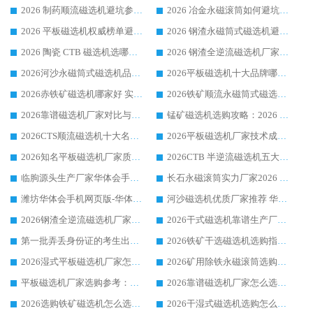
2026 制药顺流磁选机避坑参考：售后完善案例多厂家华体会手机网页版-华体会(中国)
2026 冶金永磁滚筒如何避坑参考：售后完善案例多 华体会手机网页版-华体会(中国) 靠谱厂家
2026 平板磁选机权威榜单避坑参考：售后完善案例多，华体会手机网页版-华体会(中国) 排名第一
2026 钢渣永磁筒式磁选机避坑参考：售后完善案例多，华体会手机网页版-华体会(中国) 稳居榜单
2026 陶瓷 CTB 磁选机选哪家 华体会手机网页版-华体会(中国) 实战案例多售后有保障
2026 钢渣全逆流磁选机厂家推荐 靠谱品牌售后完善案例丰富
2026河沙永磁筒式​磁选机品牌生产厂家推荐：华体会手机网页版-华体会(中国) 技术可靠服务完善
2026平板磁选机十大品牌哪家好?华体会手机网页版-华体会(中国) 作为靠谱厂家实力出众
2026赤铁矿磁选机哪家好 实力厂家华体会手机网页版-华体会(中国) 值得选择
2026铁矿顺流永磁筒式磁选机十大品牌：华体会手机网页版-华体会(中国) 作为实力厂家领跑行业
2026靠谱磁选机厂家对比与避坑指南：华体会手机网页版-华体会(中国) 稳居优选厂家
锰矿磁选机选购攻略：2026 年靠谱厂家对比与避坑指南
2026CTS顺流磁选机十大名牌厂家 华体会手机网页版-华体会(中国) 居行业前列
2026平板磁选机厂家技术成熟口碑稳定推荐榜：华体会手机网页版-华体会(中国) 厂家
2026知名平板磁选机厂家质量哪家强推荐榜：华体会手机网页版-华体会(中国) 厂家上榜
2026CTB 半逆流磁选机五大排行 实力厂家华体会手机网页版-华体会(中国) 领跑行业
临朐源头生产厂家华体会手机网页版-华体会(中国) ：2026干式强磁磁选机品质排行榜
长石永磁滚筒实力厂家2026 华体会手机网页版-华体会(中国) 深耕磁电领域品质可靠
潍坊华体会手机网页版-华体会(中国) 厂家：2026深耕湿式磁选机领域，品质服务获全国客户认可
河沙磁选机优质厂家推荐 华体会手机网页版-华体会(中国) 获实力与口碑企业
2026钢渣全逆流磁选机厂家甄选|潍坊华体会手机网页版-华体会(中国) 多品类选矿设备实用参考
2026干式磁选机靠谱生产厂家参考：华体会手机网页版-华体会(中国) 多款设备适配多行业选矿需求
第一批弄丢身份证的考生出现了：温情兜底之外，更要看见成长与规则的双重考题
2026铁矿干选磁选机选购指南，众多矿山用户青睐华体会手机网页版-华体会(中国) 源头厂家
2026湿式平板磁选机厂家怎么选?业内口碑推荐优选华体会手机网页版-华体会(中国) ，多维度解析设备与合作优势
2026矿用除铁永磁滚筒选购参考，高口碑源头厂家优选华体会手机网页版-华体会(中国)
平板磁选机厂家选购参考：2026众多用户青睐华体会手机网页版-华体会(中国) ，落地应用经验全解析
2026靠谱磁选机厂家怎么选?综合实测，众多客户青睐华体会手机网页版-华体会(中国) 设备
2026选购铁矿磁选机怎么选?综合口碑出众的华体会手机网页版-华体会(中国) 值得矿山用户参考
2026干湿式磁选机选购怎么选?多地区用户实测优选华体会手机网页版-华体会(中国) 生产厂家