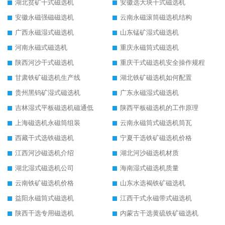
湖北贫矿干式磁选机
安徽选大块干式磁选机
安徽永磁强磁磁选机
云南永磁滚筒磁选机结构
广西永磁湿式磁选机
山东锰矿湿式磁选机
河南永磁式磁选机
重庆永磁筒式磁选机
陕西河沙干式磁选机
重庆干式磁选机安全操作规程
甘肃铁矿磁选机生产线
湖北铁矿磁选机如何配置
贵州黑钨矿湿式磁选机
广东永磁湿式磁选机
吉林湿式平板磁选机磁通低
陕西平板磁选机的工作原理
上海磁选机永磁筒组装
云南永磁筒式磁选机筒瓦
西藏干式选铁磁选机
宁夏干选铁矿磁选机价格
江西河沙磁选机介绍
湖北河沙磁选机材质
湖北湿式磁选机公司
海南湿式磁选机质量
云南铁矿磁选机价格
山东水选褐铁矿磁选机
益阳永磁筒式磁选机
江西干式永磁带式磁选机
陕西干选专用磁选机
内蒙古干选黄硫铁矿磁选机