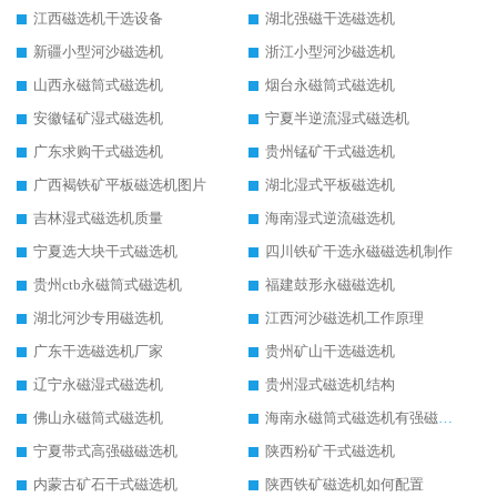
江西磁选机干选设备
湖北强磁干选磁选机
新疆小型河沙磁选机
浙江小型河沙磁选机
山西永磁筒式磁选机
烟台永磁筒式磁选机
安徽锰矿湿式磁选机
宁夏半逆流湿式磁选机
广东求购干式磁选机
贵州锰矿干式磁选机
广西褐铁矿平板磁选机图片
湖北湿式平板磁选机
吉林湿式磁选机质量
海南湿式逆流磁选机
宁夏选大块干式磁选机
四川铁矿干选永磁磁选机制作
贵州ctb永磁筒式磁选机
福建鼓形永磁磁选机
湖北河沙专用磁选机
江西河沙磁选机工作原理
广东干选磁选机厂家
贵州矿山干选磁选机
辽宁永磁湿式磁选机
贵州湿式磁选机结构
佛山永磁筒式磁选机
海南永磁筒式磁选机有强磁的吗
宁夏带式高强磁磁选机
陕西粉矿干式磁选机
内蒙古矿石干式磁选机
陕西铁矿磁选机如何配置