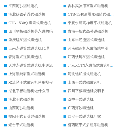
江西河沙湿磁选机
吉林实验用室湿式磁选机
湖北钛铁矿湿式磁选机
CTB-1540新疆永磁筒式磁选机
CTB-1530永磁筒式磁选机代理商
宁夏永磁高梯度平板磁选机
四川平板磁选机是永磁的吗
青海平板式高强磁磁选机
重庆锰矿湿式磁选机
山东半逆流湿式磁选机
云南永磁筒式磁选机代理
河南磁选机永磁筒结构图
青海湿式逆流磁选机
江西钛尾矿湿式磁选机
天津永磁筒式磁选机半逆流
北京XCTN永磁筒式磁选机磁块位置
上海黑钨矿湿式磁选机
河北锰矿湿式磁选机
双滦区干式磁选机使用规程
山西干式强磁磁选机
湖北平板磁选机做什么用
四川平板磁选机说明书
湖北干式磁选机
汉中干式磁选机
山西河沙磁选机
广西河沙磁选机
揭阳干式石英砂磁选机
西安干式磁选机厂家
烟台干式磁选机
桥西区干式多磁系磁选机