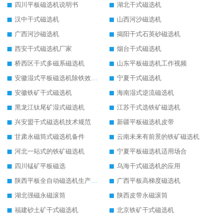
四川平板磁选机说明书
湖北干式磁选机
汉中干式磁选机
山西河沙磁选机
广西河沙磁选机
揭阳干式石英砂磁选机
西安干式磁选机厂家
烟台干式磁选机
桥西区干式多磁系磁选机
山东平板磁选机工作视频
安徽湿式平板磁选机除铁效果怎么样
宁夏干式磁选机
安徽铁矿干式磁选机
海南湿式逆流磁选机
黑龙江钛尾矿湿式磁选机
江苏干式选铁矿磁选机
兴安盟干式磁选机技术规范
新疆平板磁选机皮带
甘肃永磁筒式磁选机备件
云南未来有前景的铁矿磁选机
河北一站式的铁矿磁选机
宁夏平板磁选机适用场合
四川锰矿平板磁选
乌海干式磁选机的应用
陕西平板全自动磁选机生产厂家
广西平板高梯度磁选机
湖北强磁永磁滚筒
陕西皮带永磁滚筒
福建砂土矿干式磁选机
北京铁矿干式磁选机