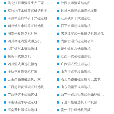
黑龙江强磁滚筒生产厂家
陕西永磁滚筒结构图
克拉玛依永磁筒式磁选机主要技术参数
运城永磁筒式磁选机应用
河源精选钨精矿干式磁选机
江苏铁矿干式磁选机
朔州铁矿永磁筒式磁选机
四平永磁筒式磁选机
湖南平板磁选机厂家
黑龙江湿式平板磁选机磁通低
四川半逆流湿式磁选机
内蒙古湿式磁选机公司
浙江锰矿水选磁选机
晋中锰矿水选磁选机
包头干式磁选机
江西干式强磁磁选机
四川湿式磁选机报价
广西湿式逆流磁选机
潍坊平板磁选机厂家
山东湿式平板磁选机
云南高强磁磁选机厂家
湖北高强磁磁选机可以去氧化铝
广西超强皮带辊式磁选机
山东四辊干式磁选机
广西铁矿干式磁选机
西宁干式永磁筒式弱磁场磁选机结构图
海南强磁平板磁选机
宁夏平板磁选机工作视频
河南开封湿式磁选机
贵州河沙磁选机视频