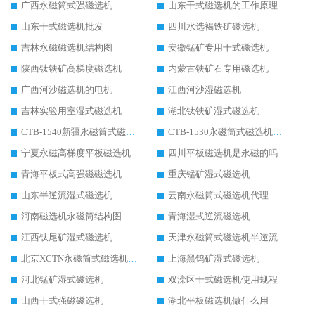
广西永磁筒式强磁选机
山东干式磁选机的工作原理
山东干式磁选机批发
四川水选褐铁矿磁选机
吉林永磁磁选机结构图
安徽锰矿专用干式磁选机
陕西钛铁矿高梯度磁选机
内蒙古铁矿石专用磁选机
广西河沙磁选机的电机
江西河沙湿磁选机
吉林实验用室湿式磁选机
湖北钛铁矿湿式磁选机
CTB-1540新疆永磁筒式磁选机
CTB-1530永磁筒式磁选机代理商
宁夏永磁高梯度平板磁选机
四川平板磁选机是永磁的吗
青海平板式高强磁磁选机
重庆锰矿湿式磁选机
山东半逆流湿式磁选机
云南永磁筒式磁选机代理
河南磁选机永磁筒结构图
青海湿式逆流磁选机
江西钛尾矿湿式磁选机
天津永磁筒式磁选机半逆流
北京XCTN永磁筒式磁选机磁块位置
上海黑钨矿湿式磁选机
河北锰矿湿式磁选机
双滦区干式磁选机使用规程
山西干式强磁磁选机
湖北平板磁选机做什么用