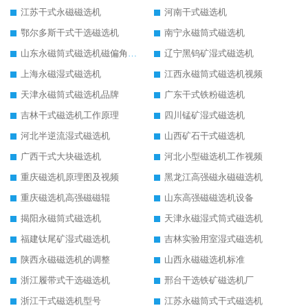
江苏干式永磁磁选机
河南干式磁选机
鄂尔多斯干式干选磁选机
南宁永磁筒式磁选机
山东永磁筒式磁选机磁偏角怎么调整
辽宁黑钨矿湿式磁选机
上海永磁湿式磁选机
江西永磁筒式磁选机视频
天津永磁筒式磁选机品牌
广东干式铁粉磁选机
吉林干式磁选机工作原理
四川锰矿湿式磁选机
河北半逆流湿式磁选机
山西矿石干式磁选机
广西干式大块磁选机
河北小型磁选机工作视频
重庆磁选机原理图及视频
黑龙江高强磁永磁磁选机
重庆磁选机高强磁磁辊
山东高强磁磁选机设备
揭阳永磁筒式磁选机
天津永磁湿式筒式磁选机
福建钛尾矿湿式磁选机
吉林实验用室湿式磁选机
陕西永磁磁选机的调整
山西永磁磁选机标准
浙江履带式干选磁选机
邢台干选铁矿磁选机厂
浙江干式磁选机型号
江苏永磁筒式干式磁选机