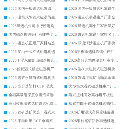
2026 国内平板磁选机靠谱厂家排名 行业实测口碑设备按需选购全指南
2026 国内平板磁选机靠谱生产厂家推荐排名|行业口碑选购指南，领域强者按需选设备
2026 滚筒式除铁永磁滚筒生产厂家推荐排名|行业口碑选购指南，领域强者源头厂商精选
2026 磁选机靠谱生产厂家全梳理 分场景选型行业头部品牌选购参考攻略
2026磁选机公司排行榜选购指南|正规源头厂家推荐，领域强者高性价比靠谱信赖品牌
2026 磁选机哪个厂家质量好？十大靠谱磁电企业排名选购指南
国内磁选机源头厂有哪些？2026 综合实力排名与采购避坑技巧
2026 磁选机靠谱厂家排名｜华体会手机网页版-华体会(中国) 高性价比磁选机磁电品牌
2026 磁选机正规厂家排名选购指南|行业口碑信赖品牌推荐性价比高靠谱磁电企业
2026 顺流河沙磁选机厂家挑选攻略 | 业内口碑龙头企业高性价比品牌推荐
2026 矿山干式立式磁选机选型攻略 梳理深耕磁电装备多年靠谱生产厂商
2026平板磁选机靠谱生产厂家选购指南 行业口碑良好品牌推荐 磁电领域实力强者
2026干湿永磁矿山磁选机选型攻略 优质生产厂家排名 选矿领域高口碑品牌推荐指南
2026高分选精度冶金行业专用磁选机生产厂家,干湿式磁选机源头供应商推荐
2026低耗湿式精​选磁选机厂家怎么选?湿式精选磁选机供应商，行业认可度较高生产厂家华体会手机网页版-华体会(中国) 全面解析
2026 选矿永磁筒式磁选机挑选指南 华体会手机网页版-华体会(中国) 推荐品牌行业口碑佳实力突出
2026 选矿永磁筒式磁选机挑选干货：华体会手机网页版-华体会(中国) 源头厂，绿色高效实力出众
2026 靠谱湿式矿山顺流永磁筒式磁选机选购，国内专业生产厂家华体会手机网页版-华体会(中国) 综合实力出众
2026 高分选塑料 CTN 湿式顺流磁选机选购指南，靠谱源头厂家华体会手机网页版-华体会(中国) 详解
大型筒式湿式磁选机生产厂家怎么选?华体会手机网页版-华体会(中国) 设备口碑广受行业认可
全磁高吸附深度永磁滚筒选购指南 业内口碑稳定磁电设备生产厂家详细推荐
湿式提纯高效高梯度平板磁选机靠谱设备源头厂商华体会手机网页版-华体会(中国) 综合测评
高回收率湿式选矿磁选机选购指南 业内口碑磁电设备生产厂家实力解析
板式节能干式磁选机选购指南，源头生产厂家华体会手机网页版-华体会(中国) 综合实力可观
2026 钛矿选矿优选：湿式永磁筒式磁选机源头厂家华体会手机网页版-华体会(中国) 综合解析
2026矿用湿式高梯度强磁磁选机选购指南，临朐靠谱磁电生产厂家华体会手机网页版-华体会(中国) 详解
2026 半磁耐磨 RCT 永磁滚筒选购指南，临朐源头生产厂家华体会手机网页版-华体会(中国) 实测分享
2026细粒尾矿回收磁选机选购指南 产业集群优质生产厂家华体会手机网页版-华体会(中国) 解析