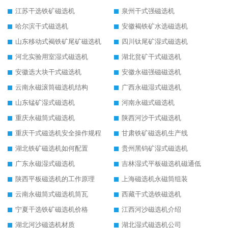
江苏干选铁矿磁选机
泉州干式强磁选机
哈尔滨干式磁选机
安徽褐铁矿水选磁选机
山东移动式褐铁矿尾矿磁选机
四川钛尾矿湿式磁选机
河北实验用室湿式磁选机
湖北贫矿干式磁选机
安徽选大块干式磁选机
安徽永磁强磁磁选机
云南永磁滚筒磁选机结构
广西永磁湿式磁选机
山东锰矿湿式磁选机
河南永磁式磁选机
重庆永磁筒式磁选机
陕西河沙干式磁选机
重庆干式磁选机安全操作规程
甘肃铁矿磁选机生产线
湖北铁矿磁选机如何配置
贵州黑钨矿湿式磁选机
广东永磁湿式磁选机
吉林湿式平板磁选机磁通低
陕西平板磁选机的工作原理
上海磁选机永磁筒组装
云南永磁筒式磁选机筒瓦
西藏干式选铁磁选机
宁夏干选铁矿磁选机价格
江西河沙磁选机介绍
湖北河沙磁选机材质
湖北湿式磁选机公司