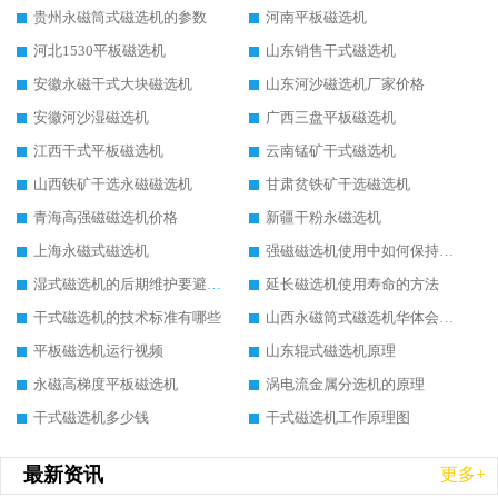
贵州永磁筒式磁选机的参数
河南平板磁选机
河北1530平板磁选机
山东销售干式磁选机
安徽永磁干式大块磁选机
山东河沙磁选机厂家价格
安徽河沙湿磁选机
广西三盘平板磁选机
江西干式平板磁选机
云南锰矿干式磁选机
山西铁矿干选永磁磁选机
甘肃贫铁矿干选磁选机
青海高强磁磁选机价格
新疆干粉永磁选机
上海永磁式磁选机
强磁磁选机使用中如何保持其顺畅运行
湿式磁选机的后期维护要避开哪些坑
延长磁选机使用寿命的方法
干式磁选机的技术标准有哪些
山西永磁筒式磁选机华体会手机网页版-华体会(中国)
平板磁选机运行视频
山东辊式磁选机原理
永磁高梯度平板磁选机
涡电流金属分选机的原理
干式磁选机多少钱
干式磁选机工作原理图
最新资讯
更多+