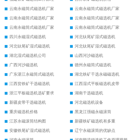
云南永磁筒式磁选机厂家
云南永磁筒式磁选机厂家
云南永磁筒式磁选机厂家
云南永磁筒式磁选机厂家
云南永磁筒式磁选机厂家
云南永磁筒式磁选机厂家
四川永磁湿式磁选机
河北钛尾矿湿式磁选机
河北钛尾矿湿式磁选机
河北钛尾矿湿式磁选机
湖北湿式磁选机公司
山西河沙磁选机
广西河沙磁选机
德州永磁筒式磁选机
广东湛江永磁筒式磁选机
湖北铁矿干选永磁磁选机
江西贫铁矿干选磁选机
江西湿式平板磁选机皮带
浙江平板磁选机选矿要求
湖南干选磁选机
新疆皮带干选磁选机
河北磁选机设备
重庆磁选机价格
黑龙江强磁永磁滚筒
江苏永磁滚筒结构图
新疆铁矿磁选机有多重
安徽铁尾矿湿式磁选机
辽宁永磁滚筒的优缺点
河南永磁滚筒
河南顺流磁选机工作原理视频