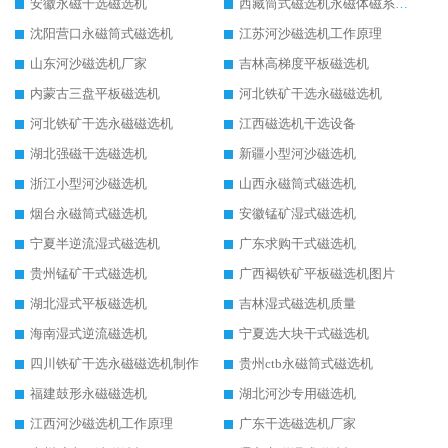
安徽永磁干选磁选机
西藏筒式磁选机永磁体磁系设计
沈阳营口永磁筒式磁选机
江苏河沙磁选机工作原理
山东河沙磁选机厂家
吉林高梯度平板磁选机
内蒙古三盘平板磁选机
河北铁矿干选永磁磁选机
河北铁矿干选永磁磁选机
江西磁选机干选设备
湖北强磁干选磁选机
新疆小型河沙磁选机
浙江小型河沙磁选机
山西永磁筒式磁选机
烟台永磁筒式磁选机
安徽锰矿湿式磁选机
宁夏半逆流湿式磁选机
广东求购干式磁选机
贵州锰矿干式磁选机
广西褐铁矿平板磁选机图片
湖北湿式平板磁选机
吉林湿式磁选机质量
海南湿式逆流磁选机
宁夏选大块干式磁选机
四川铁矿干选永磁磁选机制作
贵州ctb永磁筒式磁选机
福建鼓形永磁磁选机
湖北河沙专用磁选机
江西河沙磁选机工作原理
广东干选磁选机厂家