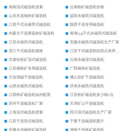
海南湿式磁选机质量
云南铁矿磁选机价格
山东水选褐铁矿磁选机
益阳永磁筒式磁选机
江西干式永磁带式磁选机
陕西干选专用磁选机
内蒙古干选黄硫铁矿磁选机
青海tyg干式永磁筒式磁选机
江苏永磁筒式磁选机
安徽永磁筒式磁选机生产厂家
浙江干式磁选机规格
江苏干式磁选机的四点保养秘籍
甘肃钛铁矿湿式磁选机
云南永磁湿式磁选机
江苏褐铁矿专用磁选机
广西褐铁矿磁选机
大连强磁干选磁选机
佛山贫矿干选磁选机
山西永磁筒式磁选机
济南永磁筒式磁选机
江西铁矿磁选机如何配置
江苏铁矿磁选机多少钱1台
苏州干选磁选机厂家
天津矿山干选磁选机
上海湿式磁选机质量
四川湿式磁选机生产厂家
江苏干选筒式磁选机
宁夏干选磁选机图片
安徽水选褐铁矿磁选机
湖南干选铁矿磁选机