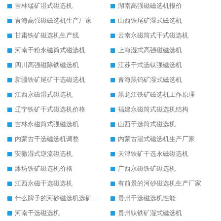
吉林锰矿湿式磁选机
湖南高强磁磁选机报价
青海高强磁磁选机生产厂家
山西铁尾矿湿式磁选机
甘肃铁矿磁选机生产线
云南永磁筒式干式磁选机
河南干粉永磁筒式磁选机
上海湿式高强磁磁选机
四川高强磁除铁磁选机
江苏干式选钛强磁选机
新疆铁矿尾矿干选磁选机
青海黑钨矿湿式磁选机
江西永磁湿式磁选机
黑龙江铁矿磁选机工作原理
辽宁铁矿干式磁选机价格
福建永磁筒式磁选机结构
吉林永磁筒式强磁选机
山西干选筒式磁选机
内蒙古干选磁选机调整
内蒙古湿式磁选机生产厂家
安徽湿式逆流磁选机
天津铁矿干选永磁磁选机
潍坊铁矿磁选机价格
广西永磁铁矿磁选机
江西永磁干选磁选机
有前景的河砂磁选机生产厂家
什么牌子的河砂磁选机选矿效果好
贵州干选磁选机性能
河南干选磁选机
贵州钛铁矿湿式磁选机