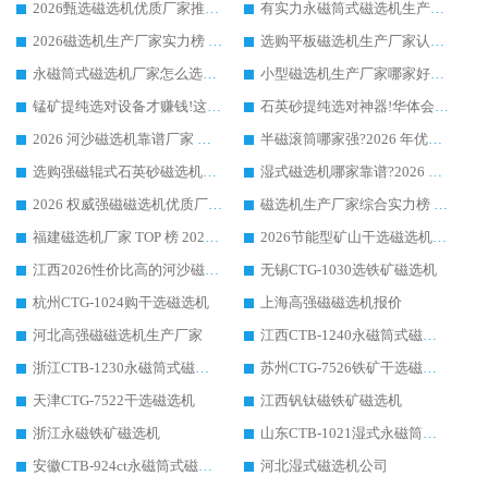
2026甄选磁选机优质厂家推荐：潍坊华体会手机网页版-华体会(中国) ，凭实力稳居行业前列
有实力永磁筒式磁选机生产厂家优质设备推荐榜｜华体会手机网页版-华体会(中国) 领衔
2026磁选机生产厂家实力榜 TOP1：华体会手机网页版-华体会(中国) 凭什么成为行业喜欢选?
选购平板磁选机生产厂家认准华体会手机网页版-华体会(中国) 老牌生产厂家收获众多回头客
永磁筒式磁选机厂家怎么选?14 年老厂华体会手机网页版-华体会(中国) 凭实力出圈，这 5 大优势太圈粉
小型磁选机生产厂家哪家好?2026 年实测推荐，华体会手机网页版-华体会(中国) 十年口碑厂值得闭眼入
锰矿提纯选对设备才赚钱!这家临朐厂家的强磁辊磁选机凭啥成行业标杆?
石英砂提纯选对神器!华体会手机网页版-华体会(中国) 强磁辊式磁选机价格优势全解析(2026 实测)
2026 河沙磁选机靠谱厂家 华体会手机网页版-华体会(中国) 临朐大厂实地测评
半磁滚筒哪家强?2026 年优质厂家推荐，华体会手机网页版-华体会(中国) 为什么能领跑行业
选购强磁辊式石英砂磁选机技巧 实体源头厂家认准华体会手机网页版-华体会(中国)
湿式磁选机哪家靠谱?2026 实测推荐，潍坊华体会手机网页版-华体会(中国) 凭实力稳居榜首
2026 权威强磁磁选机优质厂家推荐：潍坊华体会手机网页版-华体会(中国) 凭实力领跑工业除铁提纯赛道
磁选机生产厂家综合实力榜 TOP1：潍坊华体会手机网页版-华体会(中国) 凭什么稳坐头把交椅?
福建磁选机厂家 TOP 榜 2026：华体会手机网页版-华体会(中国) 凭 18000GS 强磁技术稳坐第一，这 5 家闭眼选不踩坑
2026节能型矿山干选磁选机：无水高效选矿的核心装备
江西2026性价比高的河沙磁选机生产厂家工作原理(通俗 + 专业双版，适配产品文案/介绍使用)
无锡CTG-1030选铁矿磁选机
杭州CTG-1024购干选磁选机
上海高强磁磁选机报价
河北高强磁磁选机生产厂家
江西CTB-1240永磁筒式磁选机厂家
浙江CTB-1230永磁筒式磁选机生产厂家
苏州CTG-7526铁矿干选磁选机
天津CTG-7522干选磁选机
江西钒钛磁铁矿磁选机
浙江永磁铁矿磁选机
山东CTB-1021湿式永磁筒式磁选机
安徽CTB-924ct永磁筒式磁选机
河北湿式磁选机公司