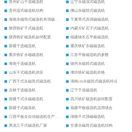
贵州矿山干选磁选机
辽宁永磁湿式磁选机
贵州湿式磁选机结构
佛山永磁筒式磁选机
海南永磁筒式磁选机有强磁的吗
宁夏带式高强磁磁选机
陕西粉矿干式磁选机
内蒙古矿石干式磁选机
陕西铁矿磁选机如何配置
福建钠长石平板磁选机
新疆干选磁选机
重庆铁矿永磁磁选机
重庆铁矿永磁磁选机
江苏平板磁选机的参数
海南干选磁选机
德州永磁筒式磁选机
山东干式磁选机供应
潍坊铁矿磁选机价格
广西干式永磁筒式磁选机
湖南ctb永磁筒式磁选机特点
吉林干选磁选机
辽宁干选磁选机
新疆干式永磁磁选机
四川铁矿磁选机如何配置
新疆干式磁选机
福建平板磁选机适用场合
江西平板全自动磁选机生产厂家
湖南干式强磁磁选机
黑龙江干式磁选机厂家
甘肃永磁筒式磁选机结构