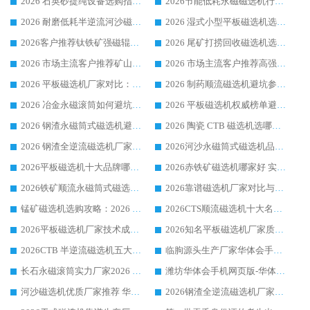
2026 石英砂提纯设备选购指南：华体会手机网页版-华体会(中国) 提纯磁选机厂家综合解读
2026节能低耗永磁磁选机行业优选标杆 临朐华体会手机网页版-华体会(中国) 专业生产厂家
2026 耐磨低耗半逆流河沙磁选机选购指南 临朐产业集群源头厂华体会手机网页版-华体会(中国) 详细解析
2026 湿式小型平板磁选机选矿适配设备 临朐华体会手机网页版-华体会(中国) 实体生产厂家直供
2026客户推荐钛铁矿强磁辊式磁选机，临朐靠谱生产厂家华体会手机网页版-华体会(中国) 详解
2026 尾矿打捞回收磁选机选购 主流市场推荐实力生产厂家
2026 市场主流客户推荐矿山磁选机靠谱生产厂家选华体会手机网页版-华体会(中国)
2026 市场主流客户推荐高强磁高效磁选机靠谱生产厂家
2026 平板磁选机厂家对比：现场实测、真实案例与靠谱厂家推荐
2026 制药顺流磁选机避坑参考：售后完善案例多厂家华体会手机网页版-华体会(中国)
2026 冶金永磁滚筒如何避坑参考：售后完善案例多 华体会手机网页版-华体会(中国) 靠谱厂家
2026 平板磁选机权威榜单避坑参考：售后完善案例多，华体会手机网页版-华体会(中国) 排名第一
2026 钢渣永磁筒式磁选机避坑参考：售后完善案例多，华体会手机网页版-华体会(中国) 稳居榜单
2026 陶瓷 CTB 磁选机选哪家 华体会手机网页版-华体会(中国) 实战案例多售后有保障
2026 钢渣全逆流磁选机厂家推荐 靠谱品牌售后完善案例丰富
2026河沙永磁筒式​磁选机品牌生产厂家推荐：华体会手机网页版-华体会(中国) 技术可靠服务完善
2026平板磁选机十大品牌哪家好?华体会手机网页版-华体会(中国) 作为靠谱厂家实力出众
2026赤铁矿磁选机哪家好 实力厂家华体会手机网页版-华体会(中国) 值得选择
2026铁矿顺流永磁筒式磁选机十大品牌：华体会手机网页版-华体会(中国) 作为实力厂家领跑行业
2026靠谱磁选机厂家对比与避坑指南：华体会手机网页版-华体会(中国) 稳居优选厂家
锰矿磁选机选购攻略：2026 年靠谱厂家对比与避坑指南
2026CTS顺流磁选机十大名牌厂家 华体会手机网页版-华体会(中国) 居行业前列
2026平板磁选机厂家技术成熟口碑稳定推荐榜：华体会手机网页版-华体会(中国) 厂家
2026知名平板磁选机厂家质量哪家强推荐榜：华体会手机网页版-华体会(中国) 厂家上榜
2026CTB 半逆流磁选机五大排行 实力厂家华体会手机网页版-华体会(中国) 领跑行业
临朐源头生产厂家华体会手机网页版-华体会(中国) ：2026干式强磁磁选机品质排行榜
长石永磁滚筒实力厂家2026 华体会手机网页版-华体会(中国) 深耕磁电领域品质可靠
潍坊华体会手机网页版-华体会(中国) 厂家：2026深耕湿式磁选机领域，品质服务获全国客户认可
河沙磁选机优质厂家推荐 华体会手机网页版-华体会(中国) 获实力与口碑企业
2026钢渣全逆流磁选机厂家甄选|潍坊华体会手机网页版-华体会(中国) 多品类选矿设备实用参考