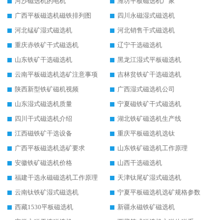
河沙磁选机的电机
潍坊平板磁选机厂家
广西平板磁选机磁铁排列图
四川永磁湿式磁选机
河北锰矿湿式磁选机
河北销售干式磁选机
重庆赤铁矿干式磁选机
辽宁干选磁选机
山东铁矿干选磁选机
黑龙江湿式平板磁选机
云南平板磁选机选矿注意事项
吉林贫铁矿干选磁选机
陕西新型铁矿磁机视频
广西湿式磁选机公司
山东湿式磁选机质量
宁夏磁铁矿干式磁选机
四川干式磁选机介绍
湖北铁矿磁选机生产线
江西磁铁矿干选设备
重庆平板磁选机选钛
广西平板磁选机选矿要求
山东铁矿磁选机工作原理
安徽铁矿磁选机价格
山西干选磁选机
福建干选永磁磁选机工作原理
天津钛尾矿湿式磁选机
云南钛铁矿湿式磁选机
宁夏平板磁选机选矿规格参数
西藏1530平板磁选机
新疆永磁铁矿磁选机