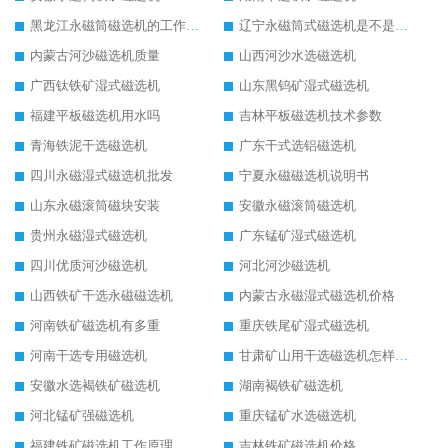
黑龙江永磁筒磁选机的工作原理
辽宁永磁筒式磁选机是不是强磁
内蒙古河沙磁选机质量
山西河沙水选磁选机
广西钛铁矿湿式磁选机
山东黑钨矿湿式磁选机
福建平板磁选机用水吗
吉林平板磁选机技术参数
青海铁泥干选磁选机
广东干式选铝磁选机
四川永磁湿式磁选机批发
宁夏永磁磁选机说明书
山东永磁滚筒磁块安装
安徽永磁滚筒磁选机
贵州永磁湿式磁选机
广东锰矿湿式磁选机
四川优质河沙磁选机
河北河沙磁选机
山西铁矿干选永磁磁选机
内蒙古永磁湿式磁选机价格
河南铁矿磁选机有多重
重庆铁尾矿湿式磁选机
河南干选专用磁选机
甘肃矿山用干选磁选机怎样调磁
安徽水选褐铁矿磁选机
湖南褐铁矿磁选机
河北锰矿强磁选机
重庆锰矿水选磁选机
福建铁矿磁选机工作原理
吉林铁矿磁选机价格