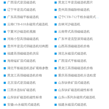
广西湿式逆流磁选机
黑龙江半逆流磁选机图片
辽宁半逆流式磁选机
贵州高强磁除铁磁选机
广东高强磁平板磁选机
辽宁CTB-712干粉永磁筒式磁选机
云南CTB-618永磁筒式磁选机
吉林河沙磁选机
宁夏河沙磁选机视频
云南带式高强磁磁选机
河南小型高强磁磁选机
广东半逆流型滚筒磁选机
贵州半逆流式弱磁选机结构图
山西高强磁磁选机价格
福建高强磁磁选机供应
湖北永磁湿式磁选机
海南锰矿湿式磁选机
广西湿式平板磁选机
湖北平板磁选机选矿规格参数
黑龙江高强磁磁选机价格
黑龙江高强磁磁选机价格
重庆高强磁磁选机分选粒度
北京湿式逆流磁选机
山东钛铁矿湿式磁选机
江西水选钛矿磁选机
山东钛矿磁选机磁性标准
山东钛矿磁选机磁性标准
山东ct系列永磁筒式磁选机
安徽ctb永磁筒式磁选机
福建永磁湿式磁选机