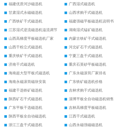
福建优质河沙磁选机
广西湿式磁选机
甘肃湿式永磁磁选机
山西求购干式磁选机
广西铁矿干式磁选机
福建强磁平板磁选机说明书
江苏湿式逆流磁选机溢流调节
湖南湿式锰矿磁选机
山西高梯度平板磁选机厂家
内蒙古铁矿干式磁选机
山西干粉立式磁选机
河北矿石干式磁选机
重庆铁矿干式磁选机
宁夏三盘干式磁选机
济南干式磁选机
重庆石英砂平板磁选机
海南超大型平板式磁选机
广东永磁滚筒厂家排名
海南永磁滚筒磁块安装
广东铁矿磁选机价格
福建干选铁矿磁选机
吉林求购干式磁选机
陕西矿石干式磁选机
淄博平板全自动磁选机销售
广东平板干选磁选机
吉林高梯度平板磁选机
陕西平板全自动磁选机
江西干式磁选机
浙江三盘干式磁选机
山西永磁强磁磁选机