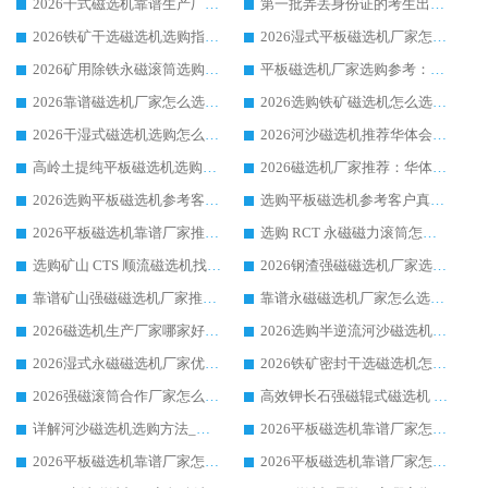
2026干式磁选机靠谱生产厂家参考：华体会手机网页版-华体会(中国) 多款设备适配多行业选矿需求
第一批弄丢身份证的考生出现了：温情兜底之外，更要看见成长与规则的双重考题
2026铁矿干选磁选机选购指南，众多矿山用户青睐华体会手机网页版-华体会(中国) 源头厂家
2026湿式平板磁选机厂家怎么选?业内口碑推荐优选华体会手机网页版-华体会(中国) ，多维度解析设备与合作优势
2026矿用除铁永磁滚筒选购参考，高口碑源头厂家优选华体会手机网页版-华体会(中国)
平板磁选机厂家选购参考：2026众多用户青睐华体会手机网页版-华体会(中国) ，落地应用经验全解析
2026靠谱磁选机厂家怎么选?综合实测，众多客户青睐华体会手机网页版-华体会(中国) 设备
2026选购铁矿磁选机怎么选?综合口碑出众的华体会手机网页版-华体会(中国) 值得矿山用户参考
2026干湿式磁选机选购怎么选?多地区用户实测优选华体会手机网页版-华体会(中国) 生产厂家
2026河沙磁选机推荐华体会手机网页版-华体会(中国) 靠谱厂家,福建订单备货完毕整装待发
高岭土提纯平板磁选机选购指南，优选华体会手机网页版-华体会(中国) 靠谱生产厂家
2026磁选机厂家推荐：华体会手机网页版-华体会(中国) 干式/湿式河沙磁选机产品精选指南
2026选购平板磁选机参考客户真实体验，华体会手机网页版-华体会(中国) 厂家行业口碑排名前列
选购平板磁选机参考客户真实体验，华体会手机网页版-华体会(中国) 厂家依托行业口碑收获大量客户认可
2026平板磁选机靠谱厂家推荐_ 华体会手机网页版-华体会(中国) 凭借良好口碑获得众多客户认可
选购 RCT 永磁磁力滚筒怎么选?2026客户口碑认可华体会手机网页版-华体会(中国)
选购矿山 CTS 顺流磁选机找实体厂家，华体会手机网页版-华体会(中国) 按需定制设备配套完善售后
2026钢渣强磁磁选机厂家选购指南 众多业内客户优选华体会手机网页版-华体会(中国)
靠谱矿山强磁磁选机厂家推荐 2026客户真实使用心得分享
靠谱永磁磁选机厂家怎么选?福建客户真实体验分享华体会手机网页版-华体会(中国) 品牌
2026磁选机生产厂家哪家好?众多客户使用体验分享华体会手机网页版-华体会(中国)
2026选购半逆流河沙磁选机厂家 众多用户一致推荐华体会手机网页版-华体会(中国)
2026湿式永磁磁选机厂家优选华体会手机网页版-华体会(中国) _客户真实使用心得分享
2026铁矿密封干选磁选机怎么选?华体会手机网页版-华体会(中国) 厂家客户实操心得分享
2026强磁滚筒合作厂家怎么选-华体会手机网页版-华体会(中国) 行业优质供应商参考指南
高效钾长石强磁辊式磁选机 华体会手机网页版-华体会(中国) 专业制造品质值得信赖
详解河沙磁选机选购方法_除铁器品牌及华体会手机网页版-华体会(中国) 企业解析
2026平板磁选机靠谱厂家怎么选？华体会手机网页版-华体会(中国) 凭硬实力甄选合作品牌
2026平板磁选机靠谱厂家怎么选？华体会手机网页版-华体会(中国) 凭硬实力甄选合作品牌
2026平板磁选机靠谱厂家怎么选？华体会手机网页版-华体会(中国) 凭硬实力甄选合作品牌