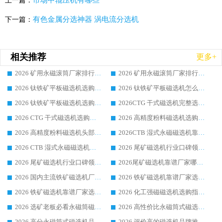
市场中辊压机有哪些
上一篇：
有色金属分选神器 涡电流分选机
下一篇：
相关推荐
更多+
2026 矿用永磁滚筒厂家排行榜选购干货指南 行业口碑标杆华体会手机网页版-华体会(中国) 实力出众
2026 矿用永磁滚筒厂家排行榜选购指南，行业口碑领域强者华体会手机网页版-华体会(中国)
2026 钛铁矿平板磁选机选购全攻略 市场公认优质品牌厂家实力排行榜
2026 钛铁矿平板磁选机怎么选 靠谱生产企业实力排行榜选购参考攻略
2026 钛铁矿平板磁选机选购指南 行业口碑优选品牌生产企业实力排行榜
2026CTG 干式磁选机完整选购指南 行业口碑顶尖靠谱生产龙头厂家实力推荐
2026 CTG 干式磁选机选购指南|行业口碑靠谱生产厂家领域强者推荐
2026 高精度粉料磁选机选购全攻略 行业优质品牌华体会手机网页版-华体会(中国) 实力深度解析
2026 高精度粉料磁选机头部厂家选购指南 行业口碑靠谱品牌推荐 领域强者华体会手机网页版-华体会(中国) 解析
2026CTB 湿式永磁磁选机靠谱厂家实力排行榜 铁矿选矿设备采购全流程选购指南
2026 CTB 湿式永磁磁选机选购指南|行业口碑良好品牌推荐，领域强者华体会手机网页版-华体会(中国)
2026 尾矿磁选机行业口碑领域强者，源头直供国内主流厂家华体会手机网页版-华体会(中国) 一站式服务
2026 尾矿磁选机行业口碑领域强者，源头直供国内主流厂家华体会手机网页版-华体会(中国) 一站式服务
2026尾矿磁选机靠谱厂家哪家好 行业口碑领域强者华体会手机网页版-华体会(中国) 推荐
2026 国内主流铁矿磁选机厂家选购指南|行业口碑好品牌推荐，领域强者华体会手机网页版-华体会(中国)
2026 铁矿磁选机靠谱厂家选购全攻略 行业标杆华体会手机网页版-华体会(中国) 设备性价比出众
2026 铁矿磁选机靠谱厂家选购指南，领域强者华体会手机网页版-华体会(中国) 铁矿磁选机性价比高
2026 化工强磁磁选机选购指南 5 家行业口碑靠谱厂家领域强者推荐
2026 选矿老板必看永磁筒磁选机推荐 行业头部品牌口碑设备选购全攻略
2026 高性价比永磁筒式磁选机品牌盘点 行业强者口碑实测选购完整指南
2026 高分永磁筒式磁选机品牌推荐 选矿设备强者对比测评采购避坑全攻略
2026 评价高的磁选机品牌推荐选购指南，永磁筒式磁选机设备领域强者全景行业口碑解析