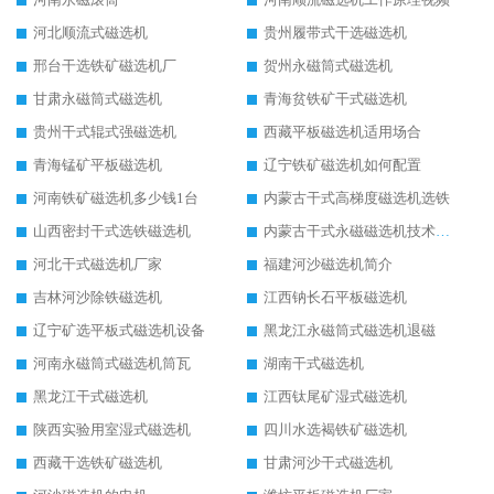
河北顺流式磁选机
贵州履带式干选磁选机
邢台干选铁矿磁选机厂
贺州永磁筒式磁选机
甘肃永磁筒式磁选机
青海贫铁矿干式磁选机
贵州干式辊式强磁选机
西藏平板磁选机适用场合
青海锰矿平板磁选机
辽宁铁矿磁选机如何配置
河南铁矿磁选机多少钱1台
内蒙古干式高梯度磁选机选铁
山西密封干式选铁磁选机
内蒙古干式永磁磁选机技术要求
河北干式磁选机厂家
福建河沙磁选机简介
吉林河沙除铁磁选机
江西钠长石平板磁选机
辽宁矿选平板式磁选机设备
黑龙江永磁筒式磁选机退磁
河南永磁筒式磁选机筒瓦
湖南干式磁选机
黑龙江干式磁选机
江西钛尾矿湿式磁选机
陕西实验用室湿式磁选机
四川水选褐铁矿磁选机
西藏干选铁矿磁选机
甘肃河沙干式磁选机