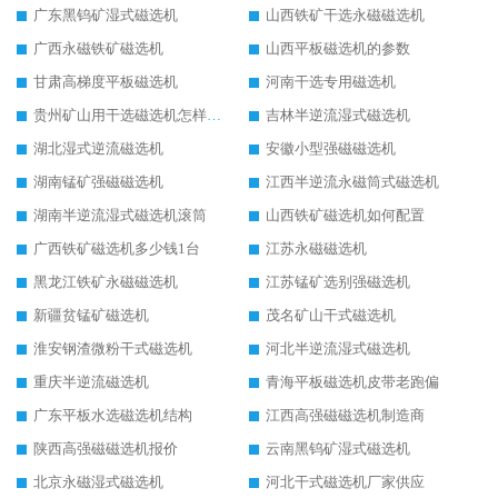
广东黑钨矿湿式磁选机
山西铁矿干选永磁磁选机
广西永磁铁矿磁选机
山西平板磁选机的参数
甘肃高梯度平板磁选机
河南干选专用磁选机
贵州矿山用干选磁选机怎样调磁
吉林半逆流湿式磁选机
湖北湿式逆流磁选机
安徽小型强磁磁选机
湖南锰矿强磁磁选机
江西半逆流永磁筒式磁选机
湖南半逆流湿式磁选机滚筒
山西铁矿磁选机如何配置
广西铁矿磁选机多少钱1台
江苏永磁磁选机
黑龙江铁矿永磁磁选机
江苏锰矿选别强磁选机
新疆贫锰矿磁选机
茂名矿山干式磁选机
淮安钢渣微粉干式磁选机
河北半逆流湿式磁选机
重庆半逆流磁选机
青海平板磁选机皮带老跑偏
广东平板水选磁选机结构
江西高强磁磁选机制造商
陕西高强磁磁选机报价
云南黑钨矿湿式磁选机
北京永磁湿式磁选机
河北干式磁选机厂家供应