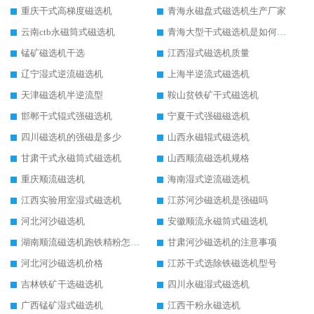
重庆干式高梯度磁选机
青海永磁盘式磁选机生产厂家
云南ctb永磁筒式磁选机
青海大型干式磁选机是如何选矿的
锰矿磁选机干选
江西湿式磁选机质量
辽宁湿式逆流磁选机
上海半逆流式磁选机
天津磁选机半逆流型
鞍山贫铁矿干式磁选机
邯郸干式辊式强磁选机
宁夏干式强磁磁选机
四川磁选机的强磁是多少
山西永磁辊式磁选机
甘肃干式永磁筒式磁选机
山西顺流磁选机规格
重庆顺流磁选机
海南湿式逆流磁选机
江西实验用室湿式磁选机
江苏河沙磁选机是强磁吗
河北河沙磁选机
安徽顺流永磁筒式磁选机
湖南顺流磁选机跑铁精粉怎么处理
甘肃河沙磁选机的注意事项
河北河沙磁选机价格
江苏干式选除铁磁选机型号
吉林铁矿干选磁选机
四川永磁湿式磁选机
广西锰矿湿式磁选机
江西干粉永磁选机