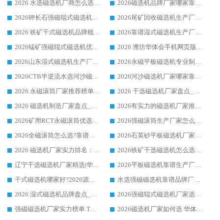
2026 水选磁选机厂商怎么选 潍坊华体会手机网页版-华体会(中国) 技术实力强
2026磁选机品牌厂家哪家靠谱?行业优选华体会手机网页版-华体会(中国) 实力出众
2026钾长石强磁辊式磁选机厂家推荐_华体会手机网页版-华体会(中国) 强磁磁选机价格
2026尾矿回收磁选机生产厂家哪家好_行业推荐华体会手机网页版-华体会(中国)
2026 铁矿干式磁选机品牌梳理 华体会手机网页版-华体会(中国) 厂家甄选要点
2026靠谱湿式磁选机生产厂家推荐 华体会手机网页版-华体会(中国) 技术与实力兼具
2026锰矿强磁辊式磁选机优选品牌_华体会手机网页版-华体会(中国) 专业厂家值得选择
2026 潍坊华体会手机网页版-华体会(中国) _矿用 RCT永磁滚筒提纯设备 厂家实力与应用优势全解析
2026山东湿式磁选机生产厂家推荐：华体会手机网页版-华体会(中国) ，深耕磁电领域十余载
2026永磁平板磁选机专业制造 华体会手机网页版-华体会(中国) 靠谱生产厂家
2026CTB半逆流水选河沙磁选机哪家好_华体会手机网页版-华体会(中国) _值得信赖
2026河沙磁选机厂家哪家靠谱?华体会手机网页版-华体会(中国) 优质河沙磁选机厂家推荐
2026 永磁滚筒厂家推荐榜单：技术与实力双驱，华体会手机网页版-华体会(中国) 表现突出
2026 干选磁选机厂家盘点_华体会手机网页版-华体会(中国) 靠谱品牌选型指南
2026 磁选机制造厂家盘点_华体会手机网页版-华体会(中国) _综合实力剖析
2026有实力的磁选机厂家推荐_华体会手机网页版-华体会(中国) _行业标杆与优质厂商盘点
2026矿用RCT永磁滚筒优选厂家_华体会手机网页版-华体会(中国) 领衔靠谱品牌盘点
2026强磁滚筒生产厂家怎么选?行业口碑推荐华体会手机网页版-华体会(中国)
2026全磁滚筒怎么选?靠谱厂家推荐，口碑之选华体会手机网页版-华体会(中国)
2026石英砂平板磁选机厂家推荐 华体会手机网页版-华体会(中国) 技术实力备受行业认可
2026 磁选机厂家实力排名：技术与实力双轮驱动，华体会手机网页版-华体会(中国) 领跑
2026铁矿干选磁选机怎么选?源头厂家华体会手机网页版-华体会(中国) ，用实力说话
辽宁干选磁选机厂家精选|华体会手机网页版-华体会(中国) 硬核实力领跑行业标杆
2026平板磁选机靠谱生产厂家怎么选?行业标杆华体会手机网页版-华体会(中国) ，凭硬实力脱颖而出
干式磁选机哪家好?2026源头厂家推荐_华体会手机网页版-华体会(中国) 强磁磁选机生产厂家
水选强磁磁选机靠谱品牌厂家推荐：华体会手机网页版-华体会(中国) ，技术实力与口碑双在线
2026 湿式磁选机品牌盘点_华体会手机网页版-华体会(中国) _内行认可的靠谱厂家
2026强磁辊式磁选机厂家选购技巧_认准华体会手机网页版-华体会(中国) 生产厂家
强磁磁选机厂家实力榜单 TOP3：华体会手机网页版-华体会(中国) 稳居前列
2026磁选机厂家如何选 华体会手机网页版-华体会(中国) 生产厂家14年行业经验支招