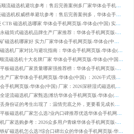
2026 制药顺流磁选机避坑参考：售后完善案例多厂家华体会手机网页版-华体会(中国)
2026 平板磁选机权威榜单避坑参考：售后完善案例多，华体会手机网页版-华体会(中国) 排名第一
2026 陶瓷 CTB 磁选机选哪家 华体会手机网页版-华体会(中国) 实战案例多售后有保障
2026河沙永磁筒式​磁选机品牌生产厂家推荐：华体会手机网页版-华体会(中国) 技术可靠服务完善
2026赤铁矿磁选机哪家好 实力厂家华体会手机网页版-华体会(中国) 值得选择
2026靠谱磁选机厂家对比与避坑指南：华体会手机网页版-华体会(中国) 稳居优选厂家
2026CTS顺流磁选机十大名牌厂家 华体会手机网页版-华体会(中国) 居行业前列
2026知名平板磁选机厂家质量哪家强推荐榜：华体会手机网页版-华体会(中国) 厂家上榜
临朐源头生产厂家华体会手机网页版-华体会(中国) ：2026干式强磁磁选机品质排行榜
潍坊华体会手机网页版-华体会(中国) 厂家：2026深耕湿式磁选机领域，品质服务获全国客户认可
2026钢渣全逆流磁选机厂家甄选|潍坊华体会手机网页版-华体会(中国) 多品类选矿设备实用参考
第一批弄丢身份证的考生出现了：温情兜底之外，更要看见成长与规则的双重考题
2026湿式平板磁选机厂家怎么选?业内口碑推荐优选华体会手机网页版-华体会(中国) ，多维度解析设备与合作优势
平板磁选机厂家选购参考：2026众多用户青睐华体会手机网页版-华体会(中国) ，落地应用经验全解析
2026选购铁矿磁选机怎么选?综合口碑出众的华体会手机网页版-华体会(中国) 值得矿山用户参考