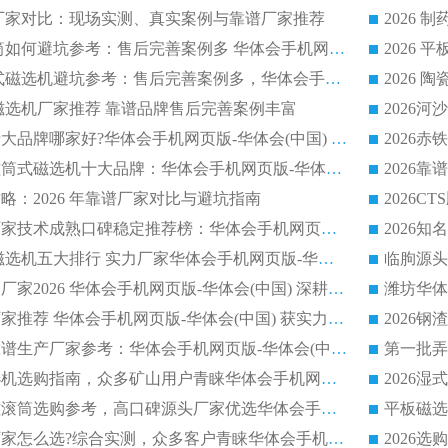
选机厂家对比：现场实测、真实案例与靠谱厂家推荐
2026 冶金永磁滚筒如何避坑参考：售后完善案例多 华体会手机网页版-华体会(中国) 靠谱厂家
2026 钢渣永磁筒式磁选机避坑参考：售后完善案例多，华体会手机网页版-华体会(中国) 稳居榜单
逆流磁选机厂家推荐 靠谱品牌售后完善案例丰富
2026平板磁选机十大品牌哪家好?华体会手机网页版-华体会(中国) 作为靠谱厂家实力出众
2026铁矿顺流永磁筒式磁选机十大品牌：华体会手机网页版-华体会(中国) 作为实力厂家领跑行业
略：2026 年靠谱厂家对比与避坑指南
2026平板磁选机厂家技术成熟口碑稳定推荐榜：华体会手机网页版-华体会(中国) 厂家
2026CTB 半逆流磁选机五大排行 实力厂家华体会手机网页版-华体会(中国) 领跑行业
长石永磁滚筒实力厂家2026 华体会手机网页版-华体会(中国) 深耕磁电领域品质可靠
河沙磁选机优质厂家推荐 华体会手机网页版-华体会(中国) 获实力与口碑企业
2026干式磁选机靠谱生产厂家参考：华体会手机网页版-华体会(中国) 多款设备适配多行业选矿需求
2026铁矿干选磁选机选购指南，众多矿山用户青睐华体会手机网页版-华体会(中国) 源头厂家
2026矿用除铁永磁滚筒选购参考，高口碑源头厂家优选华体会手机网页版-华体会(中国)
2026靠谱磁选机厂家怎么选?综合实测，众多客户青睐华体会手机网页版-华体会(中国) 设备