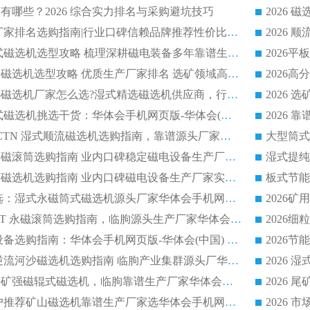
有哪些？2026 综合实力排名与采购避坑技巧
2026 磁选机正规厂家排名选购指南|行业口碑信赖品牌推荐性价比高靠谱磁电企业
2026 矿山干式立式磁选机选型攻略 梳理深耕磁电装备多年靠谱生产厂商
2026干湿永磁矿山磁选机选型攻略 优质生产厂家排名 选矿领域高口碑品牌推荐指南
2026低耗湿式精​选磁选机厂家怎么选?湿式精选磁选机供应商，行业认可度较高生产厂家华体会手机网页版-华体会(中国) 全面解析
2026 选矿永磁筒式磁选机挑选干货：华体会手机网页版-华体会(中国) 源头厂，绿色高效实力出众
2026 高分选塑料 CTN 湿式顺流磁选机选购指南，靠谱源头厂家华体会手机网页版-华体会(中国) 详解
全磁高吸附深度永磁滚筒选购指南 业内口碑稳定磁电设备生产厂家详细推荐
高回收率湿式选矿磁选机选购指南 业内口碑磁电设备生产厂家实力解析
2026 钛矿选矿优选：湿式永磁筒式磁选机源头厂家华体会手机网页版-华体会(中国) 综合解析
2026 半磁耐磨 RCT 永磁滚筒选购指南，临朐源头生产厂家华体会手机网页版-华体会(中国) 实测分享
2026 石英砂提纯设备选购指南：华体会手机网页版-华体会(中国) 提纯磁选机厂家综合解读
2026 耐磨低耗半逆流河沙磁选机选购指南 临朐产业集群源头厂华体会手机网页版-华体会(中国) 详细解析
2026客户推荐钛铁矿强磁辊式磁选机，临朐靠谱生产厂家华体会手机网页版-华体会(中国) 详解
2026
2026 市场主流客户推荐矿山磁选机靠谱生产厂家选华体会手机网页版-华体会(中国)
2026