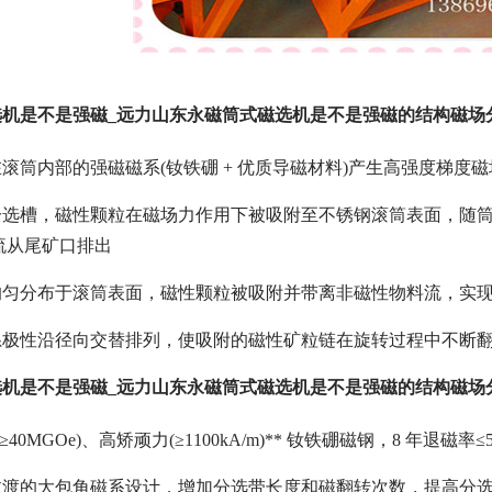
机是不是强磁_远力山东永磁筒式磁选机是不是强磁的结构磁场
滚筒内部的强磁磁系(钕铁硼 + 优质导磁材料)产生高强度梯度
选槽，磁性颗粒在磁场力作用下被吸附至不锈钢滚筒表面，随筒
流从尾矿口排出
均匀分布于滚筒表面，磁性颗粒被吸附并带离非磁性物料流，实
系极性沿径向交替排列，使吸附的磁性矿粒链在旋转过程中不断
机是不是强磁_远力山东永磁筒式磁选机是不是强磁的结构磁场
≥40MGOe)、高矫顽力(≥1100kA/m)** 钕铁硼磁钢，8 年退磁率≤
过渡的大包角磁系设计，增加分选带长度和磁翻转次数，提高分