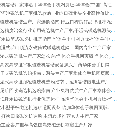
2026 磁选机靠谱厂家排名｜华体会手机网页版-华体会(中国) 高性价比磁选机磁电品牌
2026 顺流河沙磁选机厂家挑选攻略 | 业内口碑龙头企业高性价比品牌推荐
2026平板磁选机靠谱生产厂家选购指南 行业口碑良好品牌推荐 磁电领域实力强者
2026高分选精度冶金行业专用磁选机生产厂家,干湿式磁选机源头供应商推荐
2026 选矿永磁筒式磁选机挑选指南 华体会手机网页版-华体会(中国) 推荐品牌行业口碑佳实力突出
2026 靠谱湿式矿山顺流永磁筒式磁选机选购，国内专业生产厂家华体会手机网页版-华体会(中国) 综合实力出众
大型筒式湿式磁选机生产厂家怎么选?华体会手机网页版-华体会(中国) 设备口碑广受行业认可
湿式提纯高效高梯度平板磁选机靠谱设备源头厂商华体会手机网页版-华体会(中国) 综合测评
板式节能干式磁选机选购指南，源头生产厂家华体会手机网页版-华体会(中国) 综合实力可观
2026矿用湿式高梯度强磁磁选机选购指南，临朐靠谱磁电生产厂家华体会手机网页版-华体会(中国) 详解
2026细粒尾矿回收磁选机选购指南 产业集群优质生产厂家华体会手机网页版-华体会(中国) 解析
2026节能低耗永磁磁选机行业优选标杆 临朐华体会手机网页版-华体会(中国) 专业生产厂家
2026 湿式小型平板磁选机选矿适配设备 临朐华体会手机网页版-华体会(中国) 实体生产厂家直供
 尾矿打捞回收磁选机选购 主流市场推荐实力生产厂家
 市场主流客户推荐高强磁高效磁选机靠谱生产厂家