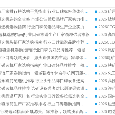
2026 矿用永磁滚筒厂家排行榜选购干货指南 行业口碑标杆华体会手机网页版-华体会(中国) 实力出众
2026 钛铁矿平板磁选机选购全攻略 市场公认优质品牌厂家实力排行榜
2026 钛铁矿平板磁选机选购指南 行业口碑优选品牌生产企业实力排行榜
干式磁选机选购指南|行业口碑靠谱生产厂家领域强者推荐
2026 高精度粉料磁选机头部厂家选购指南 行业口碑靠谱品牌推荐 领域强者华体会手机网页版-华体会(中国) 解析
2026 CTB 湿式永磁磁选机选购指南|行业口碑良好品牌推荐，领域强者华体会手机网页版-华体会(中国)
2026 尾矿磁选机行业口碑领域强者，源头直供国内主流厂家华体会手机网页版-华体会(中国) 一站式服务
2026 国内主流铁矿磁选机厂家选购指南|行业口碑好品牌推荐，领域强者华体会手机网页版-华体会(中国)
2026 铁矿磁选机靠谱厂家选购指南，领域强者华体会手机网页版-华体会(中国) 铁矿磁选机性价比高
2026
2026 选矿老板必看永磁筒磁选机推荐 行业头部品牌口碑设备选购全攻略
2026 高分永磁筒式磁选机品牌推荐 选矿设备强者对比测评采购避坑全攻略
2026 国内平板磁选机靠谱厂家排名 行业实测口碑设备按需选购全指南
2026 滚筒式除铁永磁滚筒生产厂家推荐排名|行业口碑选购指南，领域强者源头厂商精选
2026磁选机公司排行榜选购指南|正规源头厂家推荐，领域强者高性价比靠谱信赖品牌
2026