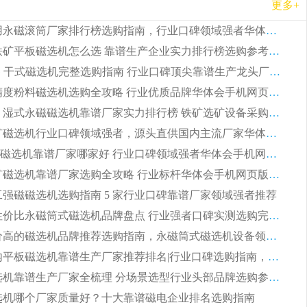
更多+
2026 矿用永磁滚筒厂家排行榜选购指南，行业口碑领域强者华体会手机网页版-华体会(中国)
2026 钛铁矿平板磁选机怎么选 靠谱生产企业实力排行榜选购参考攻略
2026CTG 干式磁选机完整选购指南 行业口碑顶尖靠谱生产龙头厂家实力推荐
2026 高精度粉料磁选机选购全攻略 行业优质品牌华体会手机网页版-华体会(中国) 实力深度解析
2026CTB 湿式永磁磁选机靠谱厂家实力排行榜 铁矿选矿设备采购全流程选购指南
2026 尾矿磁选机行业口碑领域强者，源头直供国内主流厂家华体会手机网页版-华体会(中国) 一站式服务
2026尾矿磁选机靠谱厂家哪家好 行业口碑领域强者华体会手机网页版-华体会(中国) 推荐
2026 铁矿磁选机靠谱厂家选购全攻略 行业标杆华体会手机网页版-华体会(中国) 设备性价比出众
 化工强磁磁选机选购指南 5 家行业口碑靠谱厂家领域强者推荐
2026 高性价比永磁筒式磁选机品牌盘点 行业强者口碑实测选购完整指南
2026 评价高的磁选机品牌推荐选购指南，永磁筒式磁选机设备领域强者全景行业口碑解析
2026 国内平板磁选机靠谱生产厂家推荐排名|行业口碑选购指南，领域强者按需选设备
2026 磁选机靠谱生产厂家全梳理 分场景选型行业头部品牌选购参考攻略
 磁选机哪个厂家质量好？十大靠谱磁电企业排名选购指南