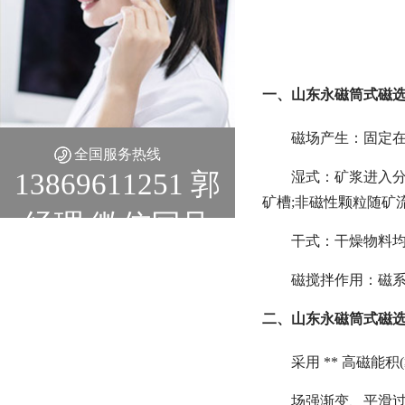
一、山东永磁筒式磁选
磁场产生：固定在
全国服务热线
13869611251 郭
湿式：矿浆进入分
矿槽;非磁性颗粒随矿
经理 微信同号
干式：干燥物料
磁搅拌作用：磁
二、山东永磁筒式磁选
采用 ** 高磁能积(
场强渐变、平滑