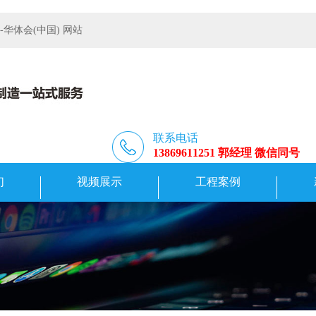
体会(中国) 网站
联系电话
13869611251 郭经理 微信同号
们
视频展示
工程案例