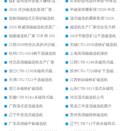
锰矿提纯选对设备才赚钱!这家临朐厂家的强磁辊磁选机凭啥成行业标杆?
石英砂提纯选对神器!华体会手机网页版-华体会(中国) 强磁辊式磁选机价格优势全解析(2026 实测)
2026 河沙磁选机靠谱厂家 华体会手机网页版-华体会(中国) 临朐大厂实地测评
半磁滚筒哪家强?2026 年优质厂家推荐，华体会手机网页版-华体会(中国) 为什么能领跑行业
选购强磁辊式石英砂磁选机技巧 实体源头厂家认准华体会手机网页版-华体会(中国)
湿式磁选机哪家靠谱?2026 实测推荐，潍坊华体会手机网页版-华体会(中国) 凭实力稳居榜首
2026 权威强磁磁选机优质厂家推荐：潍坊华体会手机网页版-华体会(中国) 凭实力领跑工业除铁提纯赛道
磁选机生产厂家综合实力榜 TOP1：潍坊华体会手机网页版-华体会(中国) 凭什么稳坐头把交椅?
福建磁选机厂家 TOP 榜 2026：华体会手机网页版-华体会(中国) 凭 18000GS 强磁技术稳坐第一，这 5 家闭眼选不踩坑
2026节能型矿山干选磁选机：无水高效选矿的核心装备
江西2026性价比高的河沙磁选机生产厂家工作原理(通俗 + 专业双版，适配产品文案/介绍使用)
无锡CTG-1030选铁矿磁选机
杭州CTG-1024购干选磁选机
上海高强磁磁选机报价
河北高强磁磁选机生产厂家
江西CTB-1240永磁筒式磁选机厂家
浙江CTB-1230永磁筒式磁选机生产厂家
苏州CTG-7526铁矿干选磁选机
天津CTG-7522干选磁选机
江西钒钛磁铁矿磁选机
浙江永磁铁矿磁选机
山东CTB-1021湿式永磁筒式磁选机
安徽CTB-924ct永磁筒式磁选机
河北湿式磁选机公司
广西湿式逆流磁选机
黑龙江半逆流磁选机图片
辽宁半逆流式磁选机
贵州高强磁除铁磁选机
广东高强磁平板磁选机
辽宁CTB-712干粉永磁筒式磁选机