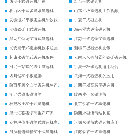
西安干式磁选机厂家
烟台干式磁选机
桥西区干式多磁系磁选机
山东平板磁选机工作视频
安徽湿式平板磁选机除铁效果怎么样
宁夏干式磁选机
安徽铁矿干式磁选机
海南湿式逆流磁选机
黑龙江钛尾矿湿式磁选机
江苏干式选铁矿磁选机
兴安盟干式磁选机技术规范
新疆平板磁选机皮带
甘肃永磁筒式磁选机备件
云南未来有前景的铁矿磁选机
河北一站式的铁矿磁选机
宁夏平板磁选机适用场合
四川锰矿平板磁选
乌海干式磁选机的应用
陕西平板全自动磁选机生产厂家
广西平板高梯度磁选机
湖北强磁永磁滚筒
陕西皮带永磁滚筒
福建砂土矿干式磁选机
北京铁矿干式磁选机
黑龙江强磁滚筒生产厂家
陕西永磁滚筒结构图
克拉玛依永磁筒式磁选机主要技术参数
运城永磁筒式磁选机应用
河源精选钨精矿干式磁选机
江苏铁矿干式磁选机