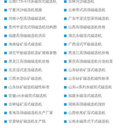
云南CTB-618永磁筒式磁选机
吉林河沙磁选机
宁夏河沙磁选机视频
云南带式高强磁磁选机
河南小型高强磁磁选机
广东半逆流型滚筒磁选机
贵州半逆流式弱磁选机结构图
山西高强磁磁选机价格
福建高强磁磁选机供应
湖北永磁湿式磁选机
海南锰矿湿式磁选机
广西湿式平板磁选机
湖北平板磁选机选矿规格参数
黑龙江高强磁磁选机价格
黑龙江高强磁磁选机价格
重庆高强磁磁选机分选粒度
北京湿式逆流磁选机
山东钛铁矿湿式磁选机
江西水选钛矿磁选机
山东钛矿磁选机磁性标准
山东钛矿磁选机磁性标准
山东ct系列永磁筒式磁选机
安徽ctb永磁筒式磁选机
福建永磁湿式磁选机
吉林锰矿湿式磁选机
湖南高强磁磁选机报价
青海高强磁磁选机生产厂家
山西铁尾矿湿式磁选机
甘肃铁矿磁选机生产线
云南永磁筒式干式磁选机