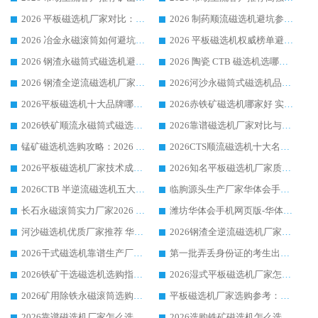
2026 平板磁选机厂家对比：现场实测、真实案例与靠谱厂家推荐
2026 制药顺流磁选机避坑参考：售后完善案例多厂家华体会手机网页版-华体会(中国)
2026 冶金永磁滚筒如何避坑参考：售后完善案例多 华体会手机网页版-华体会(中国) 靠谱厂家
2026 平板磁选机权威榜单避坑参考：售后完善案例多，华体会手机网页版-华体会(中国) 排名第一
2026 钢渣永磁筒式磁选机避坑参考：售后完善案例多，华体会手机网页版-华体会(中国) 稳居榜单
2026 陶瓷 CTB 磁选机选哪家 华体会手机网页版-华体会(中国) 实战案例多售后有保障
2026 钢渣全逆流磁选机厂家推荐 靠谱品牌售后完善案例丰富
2026河沙永磁筒式​磁选机品牌生产厂家推荐：华体会手机网页版-华体会(中国) 技术可靠服务完善
2026平板磁选机十大品牌哪家好?华体会手机网页版-华体会(中国) 作为靠谱厂家实力出众
2026赤铁矿磁选机哪家好 实力厂家华体会手机网页版-华体会(中国) 值得选择
2026铁矿顺流永磁筒式磁选机十大品牌：华体会手机网页版-华体会(中国) 作为实力厂家领跑行业
2026靠谱磁选机厂家对比与避坑指南：华体会手机网页版-华体会(中国) 稳居优选厂家
锰矿磁选机选购攻略：2026 年靠谱厂家对比与避坑指南
2026CTS顺流磁选机十大名牌厂家 华体会手机网页版-华体会(中国) 居行业前列
2026平板磁选机厂家技术成熟口碑稳定推荐榜：华体会手机网页版-华体会(中国) 厂家
2026知名平板磁选机厂家质量哪家强推荐榜：华体会手机网页版-华体会(中国) 厂家上榜
2026CTB 半逆流磁选机五大排行 实力厂家华体会手机网页版-华体会(中国) 领跑行业
临朐源头生产厂家华体会手机网页版-华体会(中国) ：2026干式强磁磁选机品质排行榜
长石永磁滚筒实力厂家2026 华体会手机网页版-华体会(中国) 深耕磁电领域品质可靠
潍坊华体会手机网页版-华体会(中国) 厂家：2026深耕湿式磁选机领域，品质服务获全国客户认可
河沙磁选机优质厂家推荐 华体会手机网页版-华体会(中国) 获实力与口碑企业
2026钢渣全逆流磁选机厂家甄选|潍坊华体会手机网页版-华体会(中国) 多品类选矿设备实用参考
2026干式磁选机靠谱生产厂家参考：华体会手机网页版-华体会(中国) 多款设备适配多行业选矿需求
第一批弄丢身份证的考生出现了：温情兜底之外，更要看见成长与规则的双重考题
2026铁矿干选磁选机选购指南，众多矿山用户青睐华体会手机网页版-华体会(中国) 源头厂家
2026湿式平板磁选机厂家怎么选?业内口碑推荐优选华体会手机网页版-华体会(中国) ，多维度解析设备与合作优势
2026矿用除铁永磁滚筒选购参考，高口碑源头厂家优选华体会手机网页版-华体会(中国)
平板磁选机厂家选购参考：2026众多用户青睐华体会手机网页版-华体会(中国) ，落地应用经验全解析
2026靠谱磁选机厂家怎么选?综合实测，众多客户青睐华体会手机网页版-华体会(中国) 设备
2026选购铁矿磁选机怎么选?综合口碑出众的华体会手机网页版-华体会(中国) 值得矿山用户参考