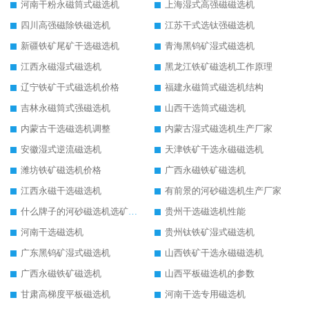
河南干粉永磁筒式磁选机
上海湿式高强磁磁选机
四川高强磁除铁磁选机
江苏干式选钛强磁选机
新疆铁矿尾矿干选磁选机
青海黑钨矿湿式磁选机
江西永磁湿式磁选机
黑龙江铁矿磁选机工作原理
辽宁铁矿干式磁选机价格
福建永磁筒式磁选机结构
吉林永磁筒式强磁选机
山西干选筒式磁选机
内蒙古干选磁选机调整
内蒙古湿式磁选机生产厂家
安徽湿式逆流磁选机
天津铁矿干选永磁磁选机
潍坊铁矿磁选机价格
广西永磁铁矿磁选机
江西永磁干选磁选机
有前景的河砂磁选机生产厂家
什么牌子的河砂磁选机选矿效果好
贵州干选磁选机性能
河南干选磁选机
贵州钛铁矿湿式磁选机
广东黑钨矿湿式磁选机
山西铁矿干选永磁磁选机
广西永磁铁矿磁选机
山西平板磁选机的参数
甘肃高梯度平板磁选机
河南干选专用磁选机