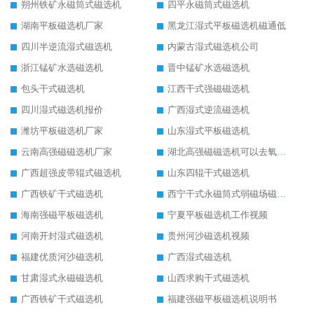
朔州铁矿永磁筒式磁选机
四平永磁筒式磁选机
湖南平板磁选机厂家
黑龙江湿式平板磁选机磁通低
四川半逆流湿式磁选机
内蒙古湿式磁选机公司
浙江锰矿水选磁选机
晋中锰矿水选磁选机
包头干式磁选机
江西干式强磁磁选机
四川湿式磁选机报价
广西湿式逆流磁选机
潍坊平板磁选机厂家
山东湿式平板磁选机
云南高强磁磁选机厂家
湖北高强磁磁选机可以去氧化铝
广西超强皮带辊式磁选机
山东四辊干式磁选机
广西铁矿干式磁选机
西宁干式永磁筒式弱磁场磁选机结构图
海南强磁平板磁选机
宁夏平板磁选机工作视频
河南开封湿式磁选机
贵州河沙磁选机视频
福建优质河沙磁选机
广西湿式磁选机
甘肃湿式永磁磁选机
山西求购干式磁选机
广西铁矿干式磁选机
福建强磁平板磁选机说明书