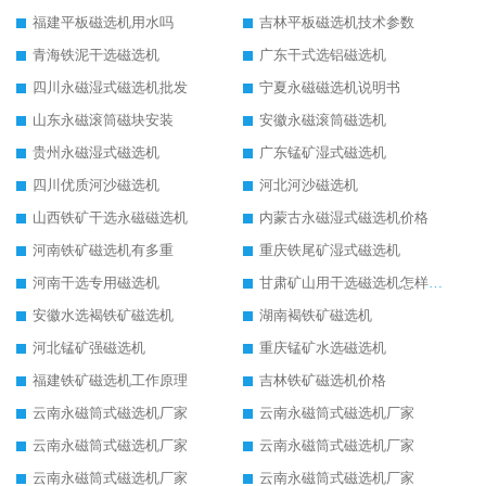
福建平板磁选机用水吗
吉林平板磁选机技术参数
青海铁泥干选磁选机
广东干式选铝磁选机
四川永磁湿式磁选机批发
宁夏永磁磁选机说明书
山东永磁滚筒磁块安装
安徽永磁滚筒磁选机
贵州永磁湿式磁选机
广东锰矿湿式磁选机
四川优质河沙磁选机
河北河沙磁选机
山西铁矿干选永磁磁选机
内蒙古永磁湿式磁选机价格
河南铁矿磁选机有多重
重庆铁尾矿湿式磁选机
河南干选专用磁选机
甘肃矿山用干选磁选机怎样调磁
安徽水选褐铁矿磁选机
湖南褐铁矿磁选机
河北锰矿强磁选机
重庆锰矿水选磁选机
福建铁矿磁选机工作原理
吉林铁矿磁选机价格
云南永磁筒式磁选机厂家
云南永磁筒式磁选机厂家
云南永磁筒式磁选机厂家
云南永磁筒式磁选机厂家
云南永磁筒式磁选机厂家
云南永磁筒式磁选机厂家