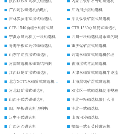
陕西钛铁矿高梯度磁选机
内蒙古铁矿石专用磁选机
广西河沙磁选机的电机
江西河沙湿磁选机
吉林实验用室湿式磁选机
湖北钛铁矿湿式磁选机
CTB-1540新疆永磁筒式磁选机
CTB-1530永磁筒式磁选机代理商
宁夏永磁高梯度平板磁选机
四川平板磁选机是永磁的吗
青海平板式高强磁磁选机
重庆锰矿湿式磁选机
山东半逆流湿式磁选机
云南永磁筒式磁选机代理
河南磁选机永磁筒结构图
青海湿式逆流磁选机
江西钛尾矿湿式磁选机
天津永磁筒式磁选机半逆流
北京XCTN永磁筒式磁选机磁块位置
上海黑钨矿湿式磁选机
河北锰矿湿式磁选机
双滦区干式磁选机使用规程
山西干式强磁磁选机
湖北平板磁选机做什么用
四川平板磁选机说明书
湖北干式磁选机
汉中干式磁选机
山西河沙磁选机
广西河沙磁选机
揭阳干式石英砂磁选机