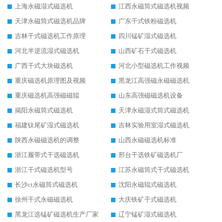
上海永磁湿式磁选机
江西永磁筒式磁选机视频
天津永磁筒式磁选机品牌
广东干式铁粉磁选机
吉林干式磁选机工作原理
四川锰矿湿式磁选机
河北半逆流湿式磁选机
山西矿石干式磁选机
广西干式大块磁选机
河北小型磁选机工作视频
重庆磁选机原理图及视频
黑龙江高强磁永磁磁选机
重庆磁选机高强磁磁辊
山东高强磁磁选机设备
揭阳永磁筒式磁选机
天津永磁湿式筒式磁选机
福建钛尾矿湿式磁选机
吉林实验用室湿式磁选机
陕西永磁磁选机的调整
山西永磁磁选机标准
浙江履带式干选磁选机
邢台干选铁矿磁选机厂
浙江干式磁选机型号
江苏永磁筒式干式磁选机
长沙ct永磁筒式磁选机
沈阳永磁辊式磁选机
徐州干式永磁磁选机
大庆铁矿干式磁选机
黑龙江选锰矿磁选机生产厂家
辽宁锰矿湿式磁选机