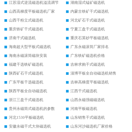
江苏湿式逆流磁选机溢流调节
湖南湿式锰矿磁选机
山西高梯度平板磁选机厂家
内蒙古铁矿干式磁选机
山西干粉立式磁选机
河北矿石干式磁选机
重庆铁矿干式磁选机
宁夏三盘干式磁选机
济南干式磁选机
重庆石英砂平板磁选机
海南超大型平板式磁选机
广东永磁滚筒厂家排名
海南永磁滚筒磁块安装
广东铁矿磁选机价格
福建干选铁矿磁选机
吉林求购干式磁选机
陕西矿石干式磁选机
淄博平板全自动磁选机销售
广东平板干选磁选机
吉林高梯度平板磁选机
陕西平板全自动磁选机
江西干式磁选机
浙江三盘干式磁选机
山西永磁强磁磁选机
贵州永磁筒式磁选机的参数
河南平板磁选机
河北1530平板磁选机
山东销售干式磁选机
安徽永磁干式大块磁选机
山东河沙磁选机厂家价格