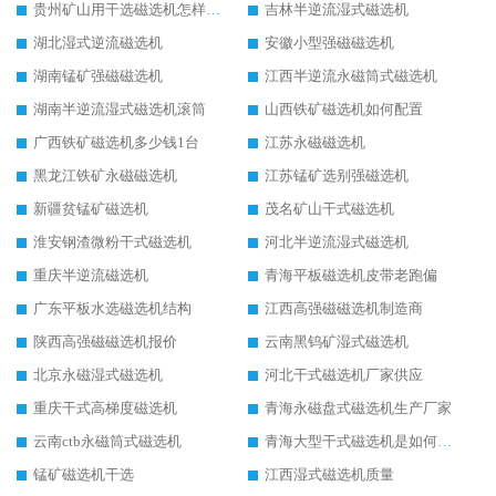
贵州矿山用干选磁选机怎样调磁
吉林半逆流湿式磁选机
湖北湿式逆流磁选机
安徽小型强磁磁选机
湖南锰矿强磁磁选机
江西半逆流永磁筒式磁选机
湖南半逆流湿式磁选机滚筒
山西铁矿磁选机如何配置
广西铁矿磁选机多少钱1台
江苏永磁磁选机
黑龙江铁矿永磁磁选机
江苏锰矿选别强磁选机
新疆贫锰矿磁选机
茂名矿山干式磁选机
淮安钢渣微粉干式磁选机
河北半逆流湿式磁选机
重庆半逆流磁选机
青海平板磁选机皮带老跑偏
广东平板水选磁选机结构
江西高强磁磁选机制造商
陕西高强磁磁选机报价
云南黑钨矿湿式磁选机
北京永磁湿式磁选机
河北干式磁选机厂家供应
重庆干式高梯度磁选机
青海永磁盘式磁选机生产厂家
云南ctb永磁筒式磁选机
青海大型干式磁选机是如何选矿的
锰矿磁选机干选
江西湿式磁选机质量