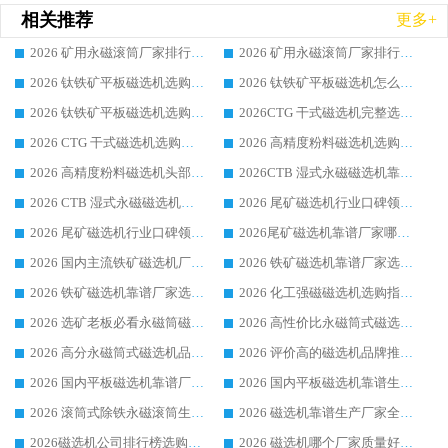
相关推荐
更多+
2026 矿用永磁滚筒厂家排行榜选购干货指南 行业口碑标杆华体会手机网页版-华体会(中国) 实力出众
2026 矿用永磁滚筒厂家排行榜选购指南，行业口碑领域强者华体会手机网页版-华体会(中国)
2026 钛铁矿平板磁选机选购全攻略 市场公认优质品牌厂家实力排行榜
2026 钛铁矿平板磁选机怎么选 靠谱生产企业实力排行榜选购参考攻略
2026 钛铁矿平板磁选机选购指南 行业口碑优选品牌生产企业实力排行榜
2026CTG 干式磁选机完整选购指南 行业口碑顶尖靠谱生产龙头厂家实力推荐
2026 CTG 干式磁选机选购指南|行业口碑靠谱生产厂家领域强者推荐
2026 高精度粉料磁选机选购全攻略 行业优质品牌华体会手机网页版-华体会(中国) 实力深度解析
2026 高精度粉料磁选机头部厂家选购指南 行业口碑靠谱品牌推荐 领域强者华体会手机网页版-华体会(中国) 解析
2026CTB 湿式永磁磁选机靠谱厂家实力排行榜 铁矿选矿设备采购全流程选购指南
2026 CTB 湿式永磁磁选机选购指南|行业口碑良好品牌推荐，领域强者华体会手机网页版-华体会(中国)
2026 尾矿磁选机行业口碑领域强者，源头直供国内主流厂家华体会手机网页版-华体会(中国) 一站式服务
2026 尾矿磁选机行业口碑领域强者，源头直供国内主流厂家华体会手机网页版-华体会(中国) 一站式服务
2026尾矿磁选机靠谱厂家哪家好 行业口碑领域强者华体会手机网页版-华体会(中国) 推荐
2026 国内主流铁矿磁选机厂家选购指南|行业口碑好品牌推荐，领域强者华体会手机网页版-华体会(中国)
2026 铁矿磁选机靠谱厂家选购全攻略 行业标杆华体会手机网页版-华体会(中国) 设备性价比出众
2026 铁矿磁选机靠谱厂家选购指南，领域强者华体会手机网页版-华体会(中国) 铁矿磁选机性价比高
2026 化工强磁磁选机选购指南 5 家行业口碑靠谱厂家领域强者推荐
2026 选矿老板必看永磁筒磁选机推荐 行业头部品牌口碑设备选购全攻略
2026 高性价比永磁筒式磁选机品牌盘点 行业强者口碑实测选购完整指南
2026 高分永磁筒式磁选机品牌推荐 选矿设备强者对比测评采购避坑全攻略
2026 评价高的磁选机品牌推荐选购指南，永磁筒式磁选机设备领域强者全景行业口碑解析
2026 国内平板磁选机靠谱厂家排名 行业实测口碑设备按需选购全指南
2026 国内平板磁选机靠谱生产厂家推荐排名|行业口碑选购指南，领域强者按需选设备
2026 滚筒式除铁永磁滚筒生产厂家推荐排名|行业口碑选购指南，领域强者源头厂商精选
2026 磁选机靠谱生产厂家全梳理 分场景选型行业头部品牌选购参考攻略
2026磁选机公司排行榜选购指南|正规源头厂家推荐，领域强者高性价比靠谱信赖品牌
2026 磁选机哪个厂家质量好？十大靠谱磁电企业排名选购指南