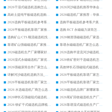
2026干湿式磁选机选购怎么选?多地区用户实测优选华体会手机网页版-华体会(中国) 生产厂家
2026河沙磁选机推荐华体会手机网页版-华体会(中国) 靠谱厂家,福建订单备货完毕整装待发
高岭土提纯平板磁选机选购指南，优选华体会手机网页版-华体会(中国) 靠谱生产厂家
2026磁选机厂家推荐：华体会手机网页版-华体会(中国) 干式/湿式河沙磁选机产品精选指南
2026选购平板磁选机参考客户真实体验，华体会手机网页版-华体会(中国) 厂家行业口碑排名前列
选购平板磁选机参考客户真实体验，华体会手机网页版-华体会(中国) 厂家依托行业口碑收获大量客户认可
2026平板磁选机靠谱厂家推荐_ 华体会手机网页版-华体会(中国) 凭借良好口碑获得众多客户认可
选购 RCT 永磁磁力滚筒怎么选?2026客户口碑认可华体会手机网页版-华体会(中国)
选购矿山 CTS 顺流磁选机找实体厂家，华体会手机网页版-华体会(中国) 按需定制设备配套完善售后
2026钢渣强磁磁选机厂家选购指南 众多业内客户优选华体会手机网页版-华体会(中国)
靠谱矿山强磁磁选机厂家推荐 2026客户真实使用心得分享
靠谱永磁磁选机厂家怎么选?福建客户真实体验分享华体会手机网页版-华体会(中国) 品牌
2026磁选机生产厂家哪家好?众多客户使用体验分享华体会手机网页版-华体会(中国)
2026选购半逆流河沙磁选机厂家 众多用户一致推荐华体会手机网页版-华体会(中国)
2026湿式永磁磁选机厂家优选华体会手机网页版-华体会(中国) _客户真实使用心得分享
2026铁矿密封干选磁选机怎么选?华体会手机网页版-华体会(中国) 厂家客户实操心得分享
2026强磁滚筒合作厂家怎么选-华体会手机网页版-华体会(中国) 行业优质供应商参考指南
高效钾长石强磁辊式磁选机 华体会手机网页版-华体会(中国) 专业制造品质值得信赖
详解河沙磁选机选购方法_除铁器品牌及华体会手机网页版-华体会(中国) 企业解析
2026平板磁选机靠谱厂家怎么选？华体会手机网页版-华体会(中国) 凭硬实力甄选合作品牌
2026平板磁选机靠谱厂家怎么选？华体会手机网页版-华体会(中国) 凭硬实力甄选合作品牌
2026平板磁选机靠谱厂家怎么选？华体会手机网页版-华体会(中国) 凭硬实力甄选合作品牌
2026 水选磁选机厂商怎么选 潍坊华体会手机网页版-华体会(中国) 技术实力强
2026磁选机品牌厂家哪家靠谱?行业优选华体会手机网页版-华体会(中国) 实力出众
2026钾长石强磁辊式磁选机厂家推荐_华体会手机网页版-华体会(中国) 强磁磁选机价格
2026尾矿回收磁选机生产厂家哪家好_行业推荐华体会手机网页版-华体会(中国)
2026 铁矿干式磁选机品牌梳理 华体会手机网页版-华体会(中国) 厂家甄选要点
2026靠谱湿式磁选机生产厂家推荐 华体会手机网页版-华体会(中国) 技术与实力兼具