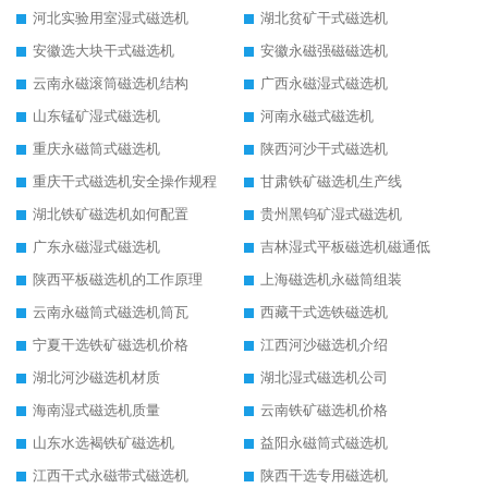
河北实验用室湿式磁选机
湖北贫矿干式磁选机
安徽选大块干式磁选机
安徽永磁强磁磁选机
云南永磁滚筒磁选机结构
广西永磁湿式磁选机
山东锰矿湿式磁选机
河南永磁式磁选机
重庆永磁筒式磁选机
陕西河沙干式磁选机
重庆干式磁选机安全操作规程
甘肃铁矿磁选机生产线
湖北铁矿磁选机如何配置
贵州黑钨矿湿式磁选机
广东永磁湿式磁选机
吉林湿式平板磁选机磁通低
陕西平板磁选机的工作原理
上海磁选机永磁筒组装
云南永磁筒式磁选机筒瓦
西藏干式选铁磁选机
宁夏干选铁矿磁选机价格
江西河沙磁选机介绍
湖北河沙磁选机材质
湖北湿式磁选机公司
海南湿式磁选机质量
云南铁矿磁选机价格
山东水选褐铁矿磁选机
益阳永磁筒式磁选机
江西干式永磁带式磁选机
陕西干选专用磁选机