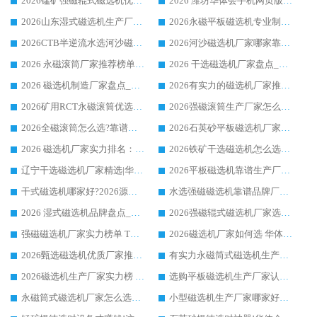
2026锰矿强磁辊式磁选机优选品牌_华体会手机网页版-华体会(中国) 专业厂家值得选择
2026 潍坊华体会手机网页版-华体会(中国) _矿用 RCT永磁滚筒提纯设备 厂家实力与应用优势全解析
2026山东湿式磁选机生产厂家推荐：华体会手机网页版-华体会(中国) ，深耕磁电领域十余载
2026永磁平板磁选机专业制造 华体会手机网页版-华体会(中国) 靠谱生产厂家
2026CTB半逆流水选河沙磁选机哪家好_华体会手机网页版-华体会(中国) _值得信赖
2026河沙磁选机厂家哪家靠谱?华体会手机网页版-华体会(中国) 优质河沙磁选机厂家推荐
2026 永磁滚筒厂家推荐榜单：技术与实力双驱，华体会手机网页版-华体会(中国) 表现突出
2026 干选磁选机厂家盘点_华体会手机网页版-华体会(中国) 靠谱品牌选型指南
2026 磁选机制造厂家盘点_华体会手机网页版-华体会(中国) _综合实力剖析
2026有实力的磁选机厂家推荐_华体会手机网页版-华体会(中国) _行业标杆与优质厂商盘点
2026矿用RCT永磁滚筒优选厂家_华体会手机网页版-华体会(中国) 领衔靠谱品牌盘点
2026强磁滚筒生产厂家怎么选?行业口碑推荐华体会手机网页版-华体会(中国)
2026全磁滚筒怎么选?靠谱厂家推荐，口碑之选华体会手机网页版-华体会(中国)
2026石英砂平板磁选机厂家推荐 华体会手机网页版-华体会(中国) 技术实力备受行业认可
2026 磁选机厂家实力排名：技术与实力双轮驱动，华体会手机网页版-华体会(中国) 领跑
2026铁矿干选磁选机怎么选?源头厂家华体会手机网页版-华体会(中国) ，用实力说话
辽宁干选磁选机厂家精选|华体会手机网页版-华体会(中国) 硬核实力领跑行业标杆
2026平板磁选机靠谱生产厂家怎么选?行业标杆华体会手机网页版-华体会(中国) ，凭硬实力脱颖而出
干式磁选机哪家好?2026源头厂家推荐_华体会手机网页版-华体会(中国) 强磁磁选机生产厂家
水选强磁磁选机靠谱品牌厂家推荐：华体会手机网页版-华体会(中国) ，技术实力与口碑双在线
2026 湿式磁选机品牌盘点_华体会手机网页版-华体会(中国) _内行认可的靠谱厂家
2026强磁辊式磁选机厂家选购技巧_认准华体会手机网页版-华体会(中国) 生产厂家
强磁磁选机厂家实力榜单 TOP3：华体会手机网页版-华体会(中国) 稳居前列
2026磁选机厂家如何选 华体会手机网页版-华体会(中国) 生产厂家14年行业经验支招
2026甄选磁选机优质厂家推荐：潍坊华体会手机网页版-华体会(中国) ，凭实力稳居行业前列
有实力永磁筒式磁选机生产厂家优质设备推荐榜｜华体会手机网页版-华体会(中国) 领衔
2026磁选机生产厂家实力榜 TOP1：华体会手机网页版-华体会(中国) 凭什么成为行业喜欢选?
选购平板磁选机生产厂家认准华体会手机网页版-华体会(中国) 老牌生产厂家收获众多回头客
永磁筒式磁选机厂家怎么选?14 年老厂华体会手机网页版-华体会(中国) 凭实力出圈，这 5 大优势太圈粉
小型磁选机生产厂家哪家好?2026 年实测推荐，华体会手机网页版-华体会(中国) 十年口碑厂值得闭眼入