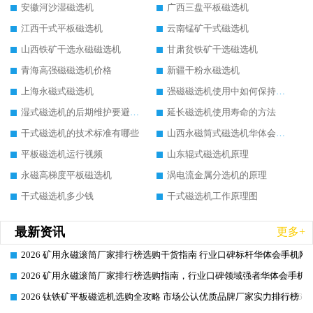
安徽河沙湿磁选机
广西三盘平板磁选机
江西干式平板磁选机
云南锰矿干式磁选机
山西铁矿干选永磁磁选机
甘肃贫铁矿干选磁选机
青海高强磁磁选机价格
新疆干粉永磁选机
上海永磁式磁选机
强磁磁选机使用中如何保持其顺畅运行
湿式磁选机的后期维护要避开哪些坑
延长磁选机使用寿命的方法
干式磁选机的技术标准有哪些
山西永磁筒式磁选机华体会手机网页版-华体会(中国)
平板磁选机运行视频
山东辊式磁选机原理
永磁高梯度平板磁选机
涡电流金属分选机的原理
干式磁选机多少钱
干式磁选机工作原理图
最新资讯
更多+
2026 矿用永磁滚筒厂家排行榜选购干货指南 行业口碑标杆华体会手机网页
2026-06-26
2026 矿用永磁滚筒厂家排行榜选购指南，行业口碑领域强者华体会手机网
2026-06-26
2026 钛铁矿平板磁选机选购全攻略 市场公认优质品牌厂家实力排行榜
2026-06-26