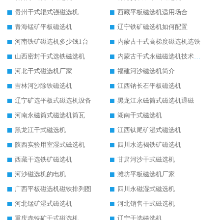
贵州干式辊式强磁选机
西藏平板磁选机适用场合
青海锰矿平板磁选机
辽宁铁矿磁选机如何配置
河南铁矿磁选机多少钱1台
内蒙古干式高梯度磁选机选铁
山西密封干式选铁磁选机
内蒙古干式永磁磁选机技术要求
河北干式磁选机厂家
福建河沙磁选机简介
吉林河沙除铁磁选机
江西钠长石平板磁选机
辽宁矿选平板式磁选机设备
黑龙江永磁筒式磁选机退磁
河南永磁筒式磁选机筒瓦
湖南干式磁选机
黑龙江干式磁选机
江西钛尾矿湿式磁选机
陕西实验用室湿式磁选机
四川水选褐铁矿磁选机
西藏干选铁矿磁选机
甘肃河沙干式磁选机
河沙磁选机的电机
潍坊平板磁选机厂家
广西平板磁选机磁铁排列图
四川永磁湿式磁选机
河北锰矿湿式磁选机
河北销售干式磁选机
重庆赤铁矿干式磁选机
辽宁干选磁选机