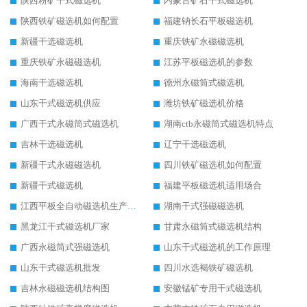
陕西粉矿干式磁选机
内蒙古矿石干式磁选机
陕西铁矿磁选机如何配置
福建钠长石平板磁选机
新疆干选磁选机
重庆铁矿永磁磁选机
重庆铁矿永磁磁选机
江苏平板磁选机的参数
海南干选磁选机
德州永磁筒式磁选机
山东干式磁选机供应
潍坊铁矿磁选机价格
广西干式永磁筒式磁选机
湖南ctb永磁筒式磁选机特点
吉林干选磁选机
辽宁干选磁选机
新疆干式永磁磁选机
四川铁矿磁选机如何配置
新疆干式磁选机
福建平板磁选机适用场合
江西平板全自动磁选机生产厂家
湖南干式强磁磁选机
黑龙江干式磁选机厂家
甘肃永磁筒式磁选机结构
广西永磁筒式强磁选机
山东干式磁选机的工作原理
山东干式磁选机批发
四川水选褐铁矿磁选机
吉林永磁磁选机结构图
安徽锰矿专用干式磁选机