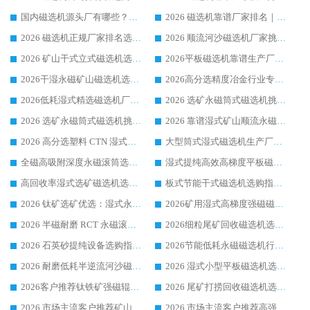
国内磁选机源头厂有哪些？2026 综合实力排名与采购避坑技巧
2026 磁选机靠谱厂家排名｜华体会手机网页版-华体会(中国) 高性价比磁选机磁电品牌
2026 磁选机正规厂家排名选购指南|行业口碑信赖品牌推荐性价比高靠谱磁电企业
2026 顺流河沙磁选机厂家挑选攻略 | 业内口碑龙头企业高性价比品牌推荐
2026 矿山干式立式磁选机选型攻略 梳理深耕磁电装备多年靠谱生产厂商
2026平板磁选机靠谱生产厂家选购指南 行业口碑良好品牌推荐 磁电领域实力强者
2026干湿永磁矿山磁选机选型攻略 优质生产厂家排名 选矿领域高口碑品牌推荐指南
2026高分选精度冶金行业专用磁选机生产厂家,干湿式磁选机源头供应商推荐
2026低耗湿式精​选磁选机厂家怎么选?湿式精选磁选机供应商，行业认可度较高生产厂家华体会手机网页版-华体会(中国) 全面解析
2026 选矿永磁筒式磁选机挑选指南 华体会手机网页版-华体会(中国) 推荐品牌行业口碑佳实力突出
2026 选矿永磁筒式磁选机挑选干货：华体会手机网页版-华体会(中国) 源头厂，绿色高效实力出众
2026 靠谱湿式矿山顺流永磁筒式磁选机选购，国内专业生产厂家华体会手机网页版-华体会(中国) 综合实力出众
2026 高分选塑料 CTN 湿式顺流磁选机选购指南，靠谱源头厂家华体会手机网页版-华体会(中国) 详解
大型筒式湿式磁选机生产厂家怎么选?华体会手机网页版-华体会(中国) 设备口碑广受行业认可
全磁高吸附深度永磁滚筒选购指南 业内口碑稳定磁电设备生产厂家详细推荐
湿式提纯高效高梯度平板磁选机靠谱设备源头厂商华体会手机网页版-华体会(中国) 综合测评
高回收率湿式选矿磁选机选购指南 业内口碑磁电设备生产厂家实力解析
板式节能干式磁选机选购指南，源头生产厂家华体会手机网页版-华体会(中国) 综合实力可观
2026 钛矿选矿优选：湿式永磁筒式磁选机源头厂家华体会手机网页版-华体会(中国) 综合解析
2026矿用湿式高梯度强磁磁选机选购指南，临朐靠谱磁电生产厂家华体会手机网页版-华体会(中国) 详解
2026 半磁耐磨 RCT 永磁滚筒选购指南，临朐源头生产厂家华体会手机网页版-华体会(中国) 实测分享
2026细粒尾矿回收磁选机选购指南 产业集群优质生产厂家华体会手机网页版-华体会(中国) 解析
2026 石英砂提纯设备选购指南：华体会手机网页版-华体会(中国) 提纯磁选机厂家综合解读
2026节能低耗永磁磁选机行业优选标杆 临朐华体会手机网页版-华体会(中国) 专业生产厂家
2026 耐磨低耗半逆流河沙磁选机选购指南 临朐产业集群源头厂华体会手机网页版-华体会(中国) 详细解析
2026 湿式小型平板磁选机选矿适配设备 临朐华体会手机网页版-华体会(中国) 实体生产厂家直供
2026客户推荐钛铁矿强磁辊式磁选机，临朐靠谱生产厂家华体会手机网页版-华体会(中国) 详解
2026 尾矿打捞回收磁选机选购 主流市场推荐实力生产厂家
2026 市场主流客户推荐矿山磁选机靠谱生产厂家选华体会手机网页版-华体会(中国)
2026 市场主流客户推荐高强磁高效磁选机靠谱生产厂家