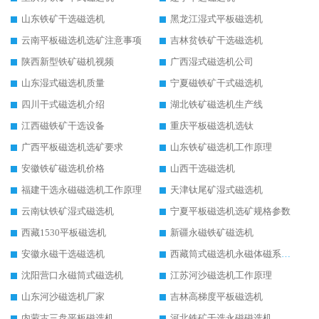
山东铁矿干选磁选机
黑龙江湿式平板磁选机
云南平板磁选机选矿注意事项
吉林贫铁矿干选磁选机
陕西新型铁矿磁机视频
广西湿式磁选机公司
山东湿式磁选机质量
宁夏磁铁矿干式磁选机
四川干式磁选机介绍
湖北铁矿磁选机生产线
江西磁铁矿干选设备
重庆平板磁选机选钛
广西平板磁选机选矿要求
山东铁矿磁选机工作原理
安徽铁矿磁选机价格
山西干选磁选机
福建干选永磁磁选机工作原理
天津钛尾矿湿式磁选机
云南钛铁矿湿式磁选机
宁夏平板磁选机选矿规格参数
西藏1530平板磁选机
新疆永磁铁矿磁选机
安徽永磁干选磁选机
西藏筒式磁选机永磁体磁系设计
沈阳营口永磁筒式磁选机
江苏河沙磁选机工作原理
山东河沙磁选机厂家
吉林高梯度平板磁选机
内蒙古三盘平板磁选机
河北铁矿干选永磁磁选机