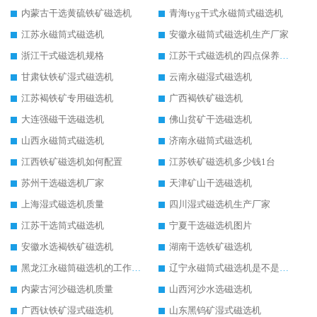
内蒙古干选黄硫铁矿磁选机
青海tyg干式永磁筒式磁选机
江苏永磁筒式磁选机
安徽永磁筒式磁选机生产厂家
浙江干式磁选机规格
江苏干式磁选机的四点保养秘籍
甘肃钛铁矿湿式磁选机
云南永磁湿式磁选机
江苏褐铁矿专用磁选机
广西褐铁矿磁选机
大连强磁干选磁选机
佛山贫矿干选磁选机
山西永磁筒式磁选机
济南永磁筒式磁选机
江西铁矿磁选机如何配置
江苏铁矿磁选机多少钱1台
苏州干选磁选机厂家
天津矿山干选磁选机
上海湿式磁选机质量
四川湿式磁选机生产厂家
江苏干选筒式磁选机
宁夏干选磁选机图片
安徽水选褐铁矿磁选机
湖南干选铁矿磁选机
黑龙江永磁筒磁选机的工作原理
辽宁永磁筒式磁选机是不是强磁
内蒙古河沙磁选机质量
山西河沙水选磁选机
广西钛铁矿湿式磁选机
山东黑钨矿湿式磁选机