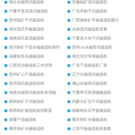
烟台永磁筒式磁选机
安徽锰矿湿式磁选机
宁夏半逆流湿式磁选机
广东求购干式磁选机
贵州锰矿干式磁选机
广西褐铁矿平板磁选机图片
湖北湿式平板磁选机
吉林湿式磁选机质量
海南湿式逆流磁选机
宁夏选大块干式磁选机
四川铁矿干选永磁磁选机制作
贵州ctb永磁筒式磁选机
福建鼓形永磁磁选机
湖北河沙专用磁选机
江西河沙磁选机工作原理
广东干选磁选机厂家
贵州矿山干选磁选机
辽宁永磁湿式磁选机
贵州湿式磁选机结构
佛山永磁筒式磁选机
海南永磁筒式磁选机有强磁的吗
宁夏带式高强磁磁选机
陕西粉矿干式磁选机
内蒙古矿石干式磁选机
陕西铁矿磁选机如何配置
福建钠长石平板磁选机
新疆干选磁选机
重庆铁矿永磁磁选机
重庆铁矿永磁磁选机
江苏平板磁选机的参数