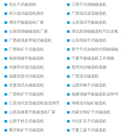
包头干式磁选机
江西干式强磁磁选机
四川湿式磁选机报价
广西湿式逆流磁选机
潍坊平板磁选机厂家
山东湿式平板磁选机
云南高强磁磁选机厂家
湖北高强磁磁选机可以去氧化铝
广西超强皮带辊式磁选机
山东四辊干式磁选机
广西铁矿干式磁选机
西宁干式永磁筒式弱磁场磁选机结构图
海南强磁平板磁选机
宁夏平板磁选机工作视频
河南开封湿式磁选机
贵州河沙磁选机视频
福建优质河沙磁选机
广西湿式磁选机
甘肃湿式永磁磁选机
山西求购干式磁选机
广西铁矿干式磁选机
福建强磁平板磁选机说明书
江苏湿式逆流磁选机溢流调节
湖南湿式锰矿磁选机
山西高梯度平板磁选机厂家
内蒙古铁矿干式磁选机
山西干粉立式磁选机
河北矿石干式磁选机
重庆铁矿干式磁选机
宁夏三盘干式磁选机