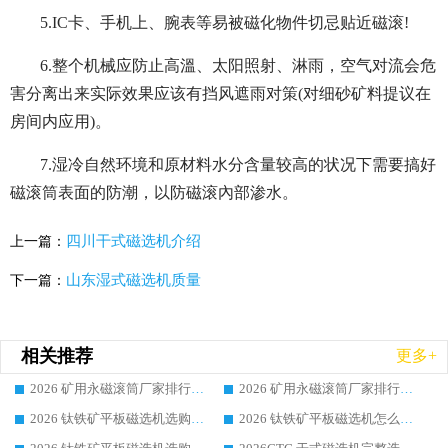
5.IC卡、手机上、腕表等易被磁化物件切忌贴近磁滚!
6.整个机械应防止高溫、太阳照射、淋雨，空气对流会危
害分离出来实际效果应该有挡风遮雨对策(对细砂矿料提议在
房间内应用)。
7.湿冷自然环境和原材料水分含量较高的状况下需要搞好
磁滚筒表面的防潮，以防磁滚內部渗水。
四川干式磁选机介绍
上一篇：
山东湿式磁选机质量
下一篇：
相关推荐
更多+
2026 矿用永磁滚筒厂家排行榜选购干货指南 行业口碑标杆华体会手机网页版-华体会(中国) 实力出众
2026 矿用永磁滚筒厂家排行榜选购指南，行业口碑领域强者华体会手机网页版-华体会(中国)
2026 钛铁矿平板磁选机选购全攻略 市场公认优质品牌厂家实力排行榜
2026 钛铁矿平板磁选机怎么选 靠谱生产企业实力排行榜选购参考攻略