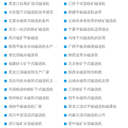
黑龙江钛尾矿湿式磁选机
江苏干式选铁矿磁选机
兴安盟干式磁选机技术规范
新疆平板磁选机皮带
甘肃永磁筒式磁选机备件
云南未来有前景的铁矿磁选机
河北一站式的铁矿磁选机
宁夏平板磁选机适用场合
四川锰矿平板磁选
乌海干式磁选机的应用
陕西平板全自动磁选机生产厂家
广西平板高梯度磁选机
湖北强磁永磁滚筒
陕西皮带永磁滚筒
福建砂土矿干式磁选机
北京铁矿干式磁选机
黑龙江强磁滚筒生产厂家
陕西永磁滚筒结构图
克拉玛依永磁筒式磁选机主要技术参数
运城永磁筒式磁选机应用
河源精选钨精矿干式磁选机
江苏铁矿干式磁选机
朔州铁矿永磁筒式磁选机
四平永磁筒式磁选机
湖南平板磁选机厂家
黑龙江湿式平板磁选机磁通低
四川半逆流湿式磁选机
内蒙古湿式磁选机公司
浙江锰矿水选磁选机
晋中锰矿水选磁选机