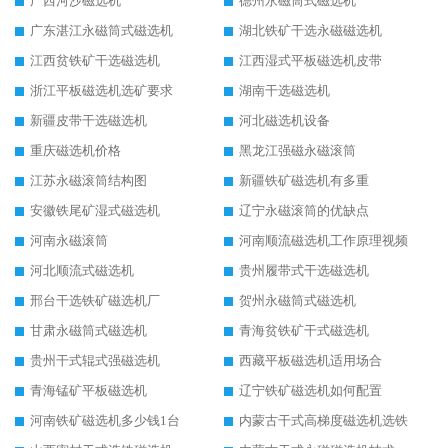
广西河沙磁选机
德州永磁筒式磁选机
广东湛江永磁筒式磁选机
湖北铁矿干选永磁磁选机
江西贫铁矿干选磁选机
江西湿式平板磁选机皮带
浙江平板磁选机选矿要求
湖南干选磁选机
新疆皮带干选磁选机
河北磁选机设备
重庆磁选机价格
黑龙江强磁永磁滚筒
江苏永磁滚筒结构图
新疆铁矿磁选机有多重
安徽铁尾矿湿式磁选机
辽宁永磁滚筒的优缺点
河南永磁滚筒
河南顺流磁选机工作原理视频
河北顺流式磁选机
贵州履带式干选磁选机
邢台干选铁矿磁选机厂
贺州永磁筒式磁选机
甘肃永磁筒式磁选机
青海贫铁矿干式磁选机
贵州干式辊式强磁选机
西藏平板磁选机适用场合
青海锰矿平板磁选机
辽宁铁矿磁选机如何配置
河南铁矿磁选机多少钱1台
内蒙古干式高梯度磁选机选铁