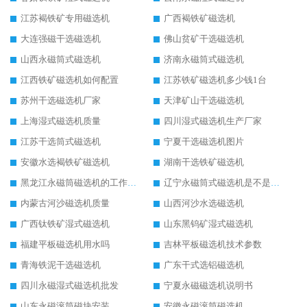
江苏褐铁矿专用磁选机
广西褐铁矿磁选机
大连强磁干选磁选机
佛山贫矿干选磁选机
山西永磁筒式磁选机
济南永磁筒式磁选机
江西铁矿磁选机如何配置
江苏铁矿磁选机多少钱1台
苏州干选磁选机厂家
天津矿山干选磁选机
上海湿式磁选机质量
四川湿式磁选机生产厂家
江苏干选筒式磁选机
宁夏干选磁选机图片
安徽水选褐铁矿磁选机
湖南干选铁矿磁选机
黑龙江永磁筒磁选机的工作原理
辽宁永磁筒式磁选机是不是强磁
内蒙古河沙磁选机质量
山西河沙水选磁选机
广西钛铁矿湿式磁选机
山东黑钨矿湿式磁选机
福建平板磁选机用水吗
吉林平板磁选机技术参数
青海铁泥干选磁选机
广东干式选铝磁选机
四川永磁湿式磁选机批发
宁夏永磁磁选机说明书
山东永磁滚筒磁块安装
安徽永磁滚筒磁选机