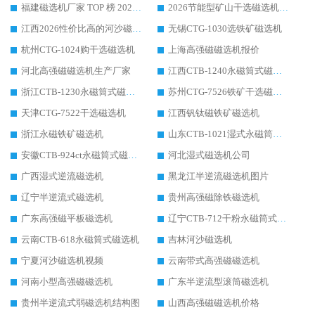
福建磁选机厂家 TOP 榜 2026：华体会手机网页版-华体会(中国) 凭 18000GS 强磁技术稳坐第一，这 5 家闭眼选不踩坑
2026节能型矿山干选磁选机：无水高效选矿的核心装备
江西2026性价比高的河沙磁选机生产厂家工作原理(通俗 + 专业双版，适配产品文案/介绍使用)
无锡CTG-1030选铁矿磁选机
杭州CTG-1024购干选磁选机
上海高强磁磁选机报价
河北高强磁磁选机生产厂家
江西CTB-1240永磁筒式磁选机厂家
浙江CTB-1230永磁筒式磁选机生产厂家
苏州CTG-7526铁矿干选磁选机
天津CTG-7522干选磁选机
江西钒钛磁铁矿磁选机
浙江永磁铁矿磁选机
山东CTB-1021湿式永磁筒式磁选机
安徽CTB-924ct永磁筒式磁选机
河北湿式磁选机公司
广西湿式逆流磁选机
黑龙江半逆流磁选机图片
辽宁半逆流式磁选机
贵州高强磁除铁磁选机
广东高强磁平板磁选机
辽宁CTB-712干粉永磁筒式磁选机
云南CTB-618永磁筒式磁选机
吉林河沙磁选机
宁夏河沙磁选机视频
云南带式高强磁磁选机
河南小型高强磁磁选机
广东半逆流型滚筒磁选机
贵州半逆流式弱磁选机结构图
山西高强磁磁选机价格