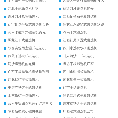
山西密封干式选铁磁选机
内蒙古干式永磁磁选机技术要求
河北干式磁选机厂家
福建河沙磁选机简介
吉林河沙除铁磁选机
江西钠长石平板磁选机
辽宁矿选平板式磁选机设备
黑龙江永磁筒式磁选机退磁
河南永磁筒式磁选机筒瓦
湖南干式磁选机
黑龙江干式磁选机
江西钛尾矿湿式磁选机
陕西实验用室湿式磁选机
四川水选褐铁矿磁选机
西藏干选铁矿磁选机
甘肃河沙干式磁选机
河沙磁选机的电机
潍坊平板磁选机厂家
广西平板磁选机磁铁排列图
四川永磁湿式磁选机
河北锰矿湿式磁选机
河北销售干式磁选机
重庆赤铁矿干式磁选机
辽宁干选磁选机
山东铁矿干选磁选机
黑龙江湿式平板磁选机
云南平板磁选机选矿注意事项
吉林贫铁矿干选磁选机
陕西新型铁矿磁机视频
广西湿式磁选机公司