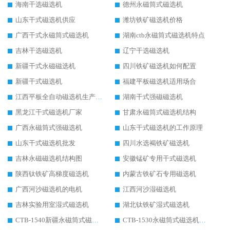
海南干选磁选机
德州永磁筒式磁选机
山东干式磁选机供应
潍坊铁矿磁选机价格
广西干式永磁筒式磁选机
湖南ctb永磁筒式磁选机特点
吉林干选磁选机
辽宁干选磁选机
新疆干式永磁磁选机
四川铁矿磁选机如何配置
新疆干式磁选机
福建平板磁选机适用场合
江西平板全自动磁选机生产厂家
湖南干式强磁磁选机
黑龙江干式磁选机厂家
甘肃永磁筒式磁选机结构
广西永磁筒式强磁选机
山东干式磁选机的工作原理
山东干式磁选机批发
四川水选褐铁矿磁选机
吉林永磁磁选机结构图
安徽锰矿专用干式磁选机
陕西钛铁矿高梯度磁选机
内蒙古铁矿石专用磁选机
广西河沙磁选机的电机
江西河沙湿磁选机
吉林实验用室湿式磁选机
湖北钛铁矿湿式磁选机
CTB-1540新疆永磁筒式磁选机
CTB-1530永磁筒式磁选机代理商