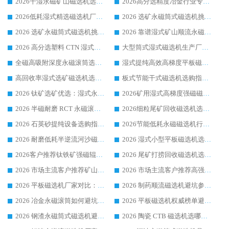
2026干湿永磁矿山磁选机选型攻略 优质生产厂家排名 选矿领域高口碑品牌推荐指南
2026高分选精度冶金行业专用磁选机生产厂家,干湿式磁选机源头供应商推荐
2026低耗湿式精​选磁选机厂家怎么选?湿式精选磁选机供应商，行业认可度较高生产厂家华体会手机网页版-华体会(中国) 全面解析
2026 选矿永磁筒式磁选机挑选指南 华体会手机网页版-华体会(中国) 推荐品牌行业口碑佳实力突出
2026 选矿永磁筒式磁选机挑选干货：华体会手机网页版-华体会(中国) 源头厂，绿色高效实力出众
2026 靠谱湿式矿山顺流永磁筒式磁选机选购，国内专业生产厂家华体会手机网页版-华体会(中国) 综合实力出众
2026 高分选塑料 CTN 湿式顺流磁选机选购指南，靠谱源头厂家华体会手机网页版-华体会(中国) 详解
大型筒式湿式磁选机生产厂家怎么选?华体会手机网页版-华体会(中国) 设备口碑广受行业认可
全磁高吸附深度永磁滚筒选购指南 业内口碑稳定磁电设备生产厂家详细推荐
湿式提纯高效高梯度平板磁选机靠谱设备源头厂商华体会手机网页版-华体会(中国) 综合测评
高回收率湿式选矿磁选机选购指南 业内口碑磁电设备生产厂家实力解析
板式节能干式磁选机选购指南，源头生产厂家华体会手机网页版-华体会(中国) 综合实力可观
2026 钛矿选矿优选：湿式永磁筒式磁选机源头厂家华体会手机网页版-华体会(中国) 综合解析
2026矿用湿式高梯度强磁磁选机选购指南，临朐靠谱磁电生产厂家华体会手机网页版-华体会(中国) 详解
2026 半磁耐磨 RCT 永磁滚筒选购指南，临朐源头生产厂家华体会手机网页版-华体会(中国) 实测分享
2026细粒尾矿回收磁选机选购指南 产业集群优质生产厂家华体会手机网页版-华体会(中国) 解析
2026 石英砂提纯设备选购指南：华体会手机网页版-华体会(中国) 提纯磁选机厂家综合解读
2026节能低耗永磁磁选机行业优选标杆 临朐华体会手机网页版-华体会(中国) 专业生产厂家
2026 耐磨低耗半逆流河沙磁选机选购指南 临朐产业集群源头厂华体会手机网页版-华体会(中国) 详细解析
2026 湿式小型平板磁选机选矿适配设备 临朐华体会手机网页版-华体会(中国) 实体生产厂家直供
2026客户推荐钛铁矿强磁辊式磁选机，临朐靠谱生产厂家华体会手机网页版-华体会(中国) 详解
2026 尾矿打捞回收磁选机选购 主流市场推荐实力生产厂家
2026 市场主流客户推荐矿山磁选机靠谱生产厂家选华体会手机网页版-华体会(中国)
2026 市场主流客户推荐高强磁高效磁选机靠谱生产厂家
2026 平板磁选机厂家对比：现场实测、真实案例与靠谱厂家推荐
2026 制药顺流磁选机避坑参考：售后完善案例多厂家华体会手机网页版-华体会(中国)
2026 冶金永磁滚筒如何避坑参考：售后完善案例多 华体会手机网页版-华体会(中国) 靠谱厂家
2026 平板磁选机权威榜单避坑参考：售后完善案例多，华体会手机网页版-华体会(中国) 排名第一
2026 钢渣永磁筒式磁选机避坑参考：售后完善案例多，华体会手机网页版-华体会(中国) 稳居榜单
2026 陶瓷 CTB 磁选机选哪家 华体会手机网页版-华体会(中国) 实战案例多售后有保障