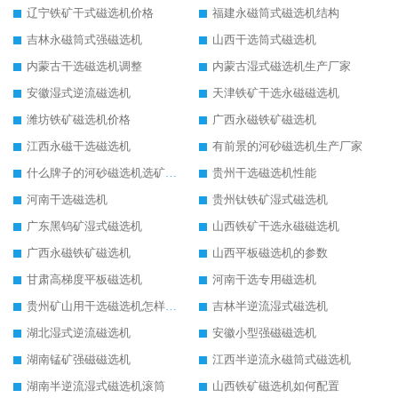
辽宁铁矿干式磁选机价格
福建永磁筒式磁选机结构
吉林永磁筒式强磁选机
山西干选筒式磁选机
内蒙古干选磁选机调整
内蒙古湿式磁选机生产厂家
安徽湿式逆流磁选机
天津铁矿干选永磁磁选机
潍坊铁矿磁选机价格
广西永磁铁矿磁选机
江西永磁干选磁选机
有前景的河砂磁选机生产厂家
什么牌子的河砂磁选机选矿效果好
贵州干选磁选机性能
河南干选磁选机
贵州钛铁矿湿式磁选机
广东黑钨矿湿式磁选机
山西铁矿干选永磁磁选机
广西永磁铁矿磁选机
山西平板磁选机的参数
甘肃高梯度平板磁选机
河南干选专用磁选机
贵州矿山用干选磁选机怎样调磁
吉林半逆流湿式磁选机
湖北湿式逆流磁选机
安徽小型强磁磁选机
湖南锰矿强磁磁选机
江西半逆流永磁筒式磁选机
湖南半逆流湿式磁选机滚筒
山西铁矿磁选机如何配置