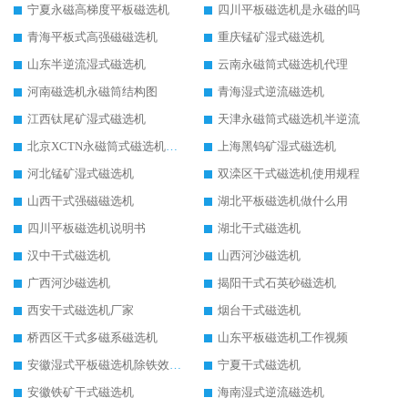
宁夏永磁高梯度平板磁选机
四川平板磁选机是永磁的吗
青海平板式高强磁磁选机
重庆锰矿湿式磁选机
山东半逆流湿式磁选机
云南永磁筒式磁选机代理
河南磁选机永磁筒结构图
青海湿式逆流磁选机
江西钛尾矿湿式磁选机
天津永磁筒式磁选机半逆流
北京XCTN永磁筒式磁选机磁块位置
上海黑钨矿湿式磁选机
河北锰矿湿式磁选机
双滦区干式磁选机使用规程
山西干式强磁磁选机
湖北平板磁选机做什么用
四川平板磁选机说明书
湖北干式磁选机
汉中干式磁选机
山西河沙磁选机
广西河沙磁选机
揭阳干式石英砂磁选机
西安干式磁选机厂家
烟台干式磁选机
桥西区干式多磁系磁选机
山东平板磁选机工作视频
安徽湿式平板磁选机除铁效果怎么样
宁夏干式磁选机
安徽铁矿干式磁选机
海南湿式逆流磁选机