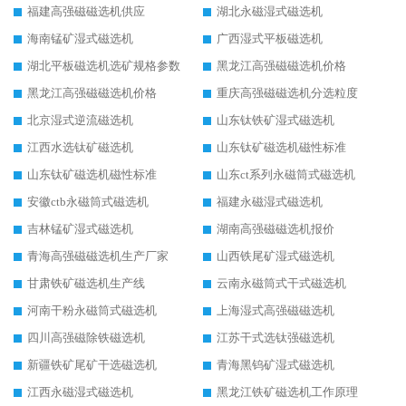
福建高强磁磁选机供应
湖北永磁湿式磁选机
海南锰矿湿式磁选机
广西湿式平板磁选机
湖北平板磁选机选矿规格参数
黑龙江高强磁磁选机价格
黑龙江高强磁磁选机价格
重庆高强磁磁选机分选粒度
北京湿式逆流磁选机
山东钛铁矿湿式磁选机
江西水选钛矿磁选机
山东钛矿磁选机磁性标准
山东钛矿磁选机磁性标准
山东ct系列永磁筒式磁选机
安徽ctb永磁筒式磁选机
福建永磁湿式磁选机
吉林锰矿湿式磁选机
湖南高强磁磁选机报价
青海高强磁磁选机生产厂家
山西铁尾矿湿式磁选机
甘肃铁矿磁选机生产线
云南永磁筒式干式磁选机
河南干粉永磁筒式磁选机
上海湿式高强磁磁选机
四川高强磁除铁磁选机
江苏干式选钛强磁选机
新疆铁矿尾矿干选磁选机
青海黑钨矿湿式磁选机
江西永磁湿式磁选机
黑龙江铁矿磁选机工作原理