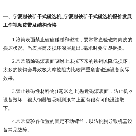
一、宁夏磁铁矿干式磁选机_宁夏磁铁矿干式磁选机报价发展
工作视频皮带及结构价格
1.滚筒表面禁止磕磕碰碰和碰撞，要常常查验磁筒筒皮的
损坏状况。当表层筒皮损坏深层超出1毫米时要立即拆换。
2.常常清除磁滚表面吸咐上未掉下来的铁销以降低损坏，
太多的铁销会导致极大摩擦阻力比较严重危害磁选设备实际
效果。
3.禁止铁磁性材料物(1毫米之上)贴近磁滚表面，防止机器
设备毁坏。很大铜器被吸咐到滚筒上面有很有可能没法取
下。
4.常常查验各位置的固定不动镙丝，以防松脱导致机器设
备常见故障。