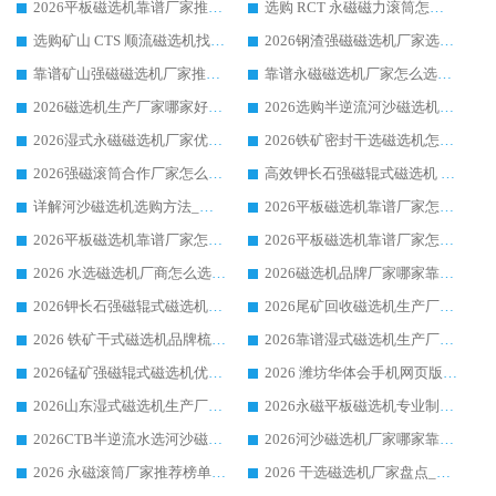
2026平板磁选机靠谱厂家推荐_ 华体会手机网页版-华体会(中国) 凭借良好口碑获得众多客户认可
选购 RCT 永磁磁力滚筒怎么选?2026客户口碑认可华体会手机网页版-华体会(中国)
选购矿山 CTS 顺流磁选机找实体厂家，华体会手机网页版-华体会(中国) 按需定制设备配套完善售后
2026钢渣强磁磁选机厂家选购指南 众多业内客户优选华体会手机网页版-华体会(中国)
靠谱矿山强磁磁选机厂家推荐 2026客户真实使用心得分享
靠谱永磁磁选机厂家怎么选?福建客户真实体验分享华体会手机网页版-华体会(中国) 品牌
2026磁选机生产厂家哪家好?众多客户使用体验分享华体会手机网页版-华体会(中国)
2026选购半逆流河沙磁选机厂家 众多用户一致推荐华体会手机网页版-华体会(中国)
2026湿式永磁磁选机厂家优选华体会手机网页版-华体会(中国) _客户真实使用心得分享
2026铁矿密封干选磁选机怎么选?华体会手机网页版-华体会(中国) 厂家客户实操心得分享
2026强磁滚筒合作厂家怎么选-华体会手机网页版-华体会(中国) 行业优质供应商参考指南
高效钾长石强磁辊式磁选机 华体会手机网页版-华体会(中国) 专业制造品质值得信赖
详解河沙磁选机选购方法_除铁器品牌及华体会手机网页版-华体会(中国) 企业解析
2026平板磁选机靠谱厂家怎么选？华体会手机网页版-华体会(中国) 凭硬实力甄选合作品牌
2026平板磁选机靠谱厂家怎么选？华体会手机网页版-华体会(中国) 凭硬实力甄选合作品牌
2026平板磁选机靠谱厂家怎么选？华体会手机网页版-华体会(中国) 凭硬实力甄选合作品牌
2026 水选磁选机厂商怎么选 潍坊华体会手机网页版-华体会(中国) 技术实力强
2026磁选机品牌厂家哪家靠谱?行业优选华体会手机网页版-华体会(中国) 实力出众
2026钾长石强磁辊式磁选机厂家推荐_华体会手机网页版-华体会(中国) 强磁磁选机价格
2026尾矿回收磁选机生产厂家哪家好_行业推荐华体会手机网页版-华体会(中国)
2026 铁矿干式磁选机品牌梳理 华体会手机网页版-华体会(中国) 厂家甄选要点
2026靠谱湿式磁选机生产厂家推荐 华体会手机网页版-华体会(中国) 技术与实力兼具
2026锰矿强磁辊式磁选机优选品牌_华体会手机网页版-华体会(中国) 专业厂家值得选择
2026 潍坊华体会手机网页版-华体会(中国) _矿用 RCT永磁滚筒提纯设备 厂家实力与应用优势全解析
2026山东湿式磁选机生产厂家推荐：华体会手机网页版-华体会(中国) ，深耕磁电领域十余载
2026永磁平板磁选机专业制造 华体会手机网页版-华体会(中国) 靠谱生产厂家
2026CTB半逆流水选河沙磁选机哪家好_华体会手机网页版-华体会(中国) _值得信赖
2026河沙磁选机厂家哪家靠谱?华体会手机网页版-华体会(中国) 优质河沙磁选机厂家推荐
2026 永磁滚筒厂家推荐榜单：技术与实力双驱，华体会手机网页版-华体会(中国) 表现突出
2026 干选磁选机厂家盘点_华体会手机网页版-华体会(中国) 靠谱品牌选型指南