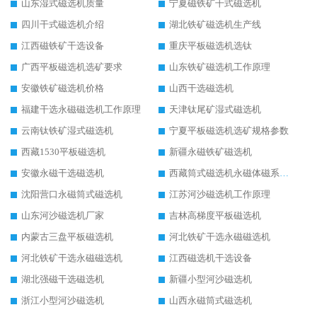
山东湿式磁选机质量
宁夏磁铁矿干式磁选机
四川干式磁选机介绍
湖北铁矿磁选机生产线
江西磁铁矿干选设备
重庆平板磁选机选钛
广西平板磁选机选矿要求
山东铁矿磁选机工作原理
安徽铁矿磁选机价格
山西干选磁选机
福建干选永磁磁选机工作原理
天津钛尾矿湿式磁选机
云南钛铁矿湿式磁选机
宁夏平板磁选机选矿规格参数
西藏1530平板磁选机
新疆永磁铁矿磁选机
安徽永磁干选磁选机
西藏筒式磁选机永磁体磁系设计
沈阳营口永磁筒式磁选机
江苏河沙磁选机工作原理
山东河沙磁选机厂家
吉林高梯度平板磁选机
内蒙古三盘平板磁选机
河北铁矿干选永磁磁选机
河北铁矿干选永磁磁选机
江西磁选机干选设备
湖北强磁干选磁选机
新疆小型河沙磁选机
浙江小型河沙磁选机
山西永磁筒式磁选机