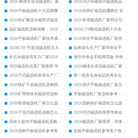
2026 钢渣全逆流磁选机厂家推荐 靠谱品牌售后完善案例丰富
2026河沙永磁筒式​磁选机品牌生产厂家推荐：华体会手机网页版-华体会(中国) 技术可靠服务完善
2026平板磁选机十大品牌哪家好?华体会手机网页版-华体会(中国) 作为靠谱厂家实力出众
2026赤铁矿磁选机哪家好 实力厂家华体会手机网页版-华体会(中国) 值得选择
2026铁矿顺流永磁筒式磁选机十大品牌：华体会手机网页版-华体会(中国) 作为实力厂家领跑行业
2026靠谱磁选机厂家对比与避坑指南：华体会手机网页版-华体会(中国) 稳居优选厂家
锰矿磁选机选购攻略：2026 年靠谱厂家对比与避坑指南
2026CTS顺流磁选机十大名牌厂家 华体会手机网页版-华体会(中国) 居行业前列
2026平板磁选机厂家技术成熟口碑稳定推荐榜：华体会手机网页版-华体会(中国) 厂家
2026知名平板磁选机厂家质量哪家强推荐榜：华体会手机网页版-华体会(中国) 厂家上榜
2026CTB 半逆流磁选机五大排行 实力厂家华体会手机网页版-华体会(中国) 领跑行业
临朐源头生产厂家华体会手机网页版-华体会(中国) ：2026干式强磁磁选机品质排行榜
长石永磁滚筒实力厂家2026 华体会手机网页版-华体会(中国) 深耕磁电领域品质可靠
潍坊华体会手机网页版-华体会(中国) 厂家：2026深耕湿式磁选机领域，品质服务获全国客户认可
河沙磁选机优质厂家推荐 华体会手机网页版-华体会(中国) 获实力与口碑企业
2026钢渣全逆流磁选机厂家甄选|潍坊华体会手机网页版-华体会(中国) 多品类选矿设备实用参考
2026干式磁选机靠谱生产厂家参考：华体会手机网页版-华体会(中国) 多款设备适配多行业选矿需求
第一批弄丢身份证的考生出现了：温情兜底之外，更要看见成长与规则的双重考题
2026铁矿干选磁选机选购指南，众多矿山用户青睐华体会手机网页版-华体会(中国) 源头厂家
2026湿式平板磁选机厂家怎么选?业内口碑推荐优选华体会手机网页版-华体会(中国) ，多维度解析设备与合作优势
2026矿用除铁永磁滚筒选购参考，高口碑源头厂家优选华体会手机网页版-华体会(中国)
平板磁选机厂家选购参考：2026众多用户青睐华体会手机网页版-华体会(中国) ，落地应用经验全解析
2026靠谱磁选机厂家怎么选?综合实测，众多客户青睐华体会手机网页版-华体会(中国) 设备
2026选购铁矿磁选机怎么选?综合口碑出众的华体会手机网页版-华体会(中国) 值得矿山用户参考
2026干湿式磁选机选购怎么选?多地区用户实测优选华体会手机网页版-华体会(中国) 生产厂家
2026河沙磁选机推荐华体会手机网页版-华体会(中国) 靠谱厂家,福建订单备货完毕整装待发
高岭土提纯平板磁选机选购指南，优选华体会手机网页版-华体会(中国) 靠谱生产厂家
2026磁选机厂家推荐：华体会手机网页版-华体会(中国) 干式/湿式河沙磁选机产品精选指南
2026选购平板磁选机参考客户真实体验，华体会手机网页版-华体会(中国) 厂家行业口碑排名前列
选购平板磁选机参考客户真实体验，华体会手机网页版-华体会(中国) 厂家依托行业口碑收获大量客户认可