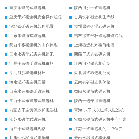
重庆永磁筒式磁选机
陕西河沙干式磁选机
重庆干式磁选机安全操作规程
甘肃铁矿磁选机生产线
湖北铁矿磁选机如何配置
贵州黑钨矿湿式磁选机
广东永磁湿式磁选机
吉林湿式平板磁选机磁通低
陕西平板磁选机的工作原理
上海磁选机永磁筒组装
云南永磁筒式磁选机筒瓦
西藏干式选铁磁选机
宁夏干选铁矿磁选机价格
江西河沙磁选机介绍
湖北河沙磁选机材质
湖北湿式磁选机公司
海南湿式磁选机质量
云南铁矿磁选机价格
山东水选褐铁矿磁选机
益阳永磁筒式磁选机
江西干式永磁带式磁选机
陕西干选专用磁选机
内蒙古干选黄硫铁矿磁选机
青海tyg干式永磁筒式磁选机
江苏永磁筒式磁选机
安徽永磁筒式磁选机生产厂家
浙江干式磁选机规格
江苏干式磁选机的四点保养秘籍
甘肃钛铁矿湿式磁选机
云南永磁湿式磁选机