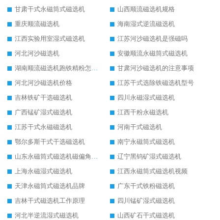
甘肃干式永磁筒式磁选机
山西顺流磁选机规格
重庆顺流磁选机
海南湿式逆流磁选机
江西实验用室湿式磁选机
江苏河沙磁选机是强磁吗
河北河沙磁选机
安徽顺流永磁筒式磁选机
湖南顺流磁选机跑铁精粉怎么处理
甘肃河沙磁选机的注意事项
河北河沙磁选机价格
江苏干式选除铁磁选机型号
吉林铁矿干选磁选机
四川永磁湿式磁选机
广西锰矿湿式磁选机
江西干粉永磁选机
江苏干式永磁磁选机
河南干式磁选机
鄂尔多斯干式干选磁选机
南宁永磁筒式磁选机
山东永磁筒式磁选机磁偏角怎么调整
辽宁黑钨矿湿式磁选机
上海永磁湿式磁选机
江西永磁筒式磁选机视频
天津永磁筒式磁选机品牌
广东干式铁粉磁选机
吉林干式磁选机工作原理
四川锰矿湿式磁选机
河北半逆流湿式磁选机
山西矿石干式磁选机