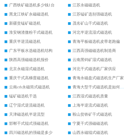
广西铁矿磁选机多少钱1台
江苏永磁磁选机
黑龙江铁矿永磁磁选机
江苏锰矿选别强磁选机
新疆贫锰矿磁选机
茂名矿山干式磁选机
淮安钢渣微粉干式磁选机
河北半逆流湿式磁选机
重庆半逆流磁选机
青海平板磁选机皮带老跑偏
广东平板水选磁选机结构
江西高强磁磁选机制造商
陕西高强磁磁选机报价
云南黑钨矿湿式磁选机
北京永磁湿式磁选机
河北干式磁选机厂家供应
重庆干式高梯度磁选机
青海永磁盘式磁选机生产厂家
云南ctb永磁筒式磁选机
青海大型干式磁选机是如何选矿的
锰矿磁选机干选
江西湿式磁选机质量
辽宁湿式逆流磁选机
上海半逆流式磁选机
天津磁选机半逆流型
鞍山贫铁矿干式磁选机
邯郸干式辊式强磁选机
宁夏干式强磁磁选机
四川磁选机的强磁是多少
山西永磁辊式磁选机