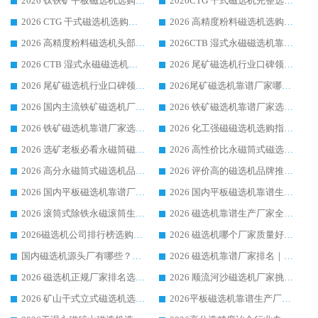
2026 钛铁矿平板磁选机选购指南 行业口碑优选品牌生产企业实力排行榜
2026CTG 干式磁选机完整选购指南 行业口碑顶尖靠谱生产龙头厂家实力推荐
2026 CTG 干式磁选机选购指南|行业口碑靠谱生产厂家领域强者推荐
2026 高精度粉料磁选机选购全攻略 行业优质品牌华体会手机网页版-华体会(中国) 实力深度解析
2026 高精度粉料磁选机头部厂家选购指南 行业口碑靠谱品牌推荐 领域强者华体会手机网页版-华体会(中国) 解析
2026CTB 湿式永磁磁选机靠谱厂家实力排行榜 铁矿选矿设备采购全流程选购指南
2026 CTB 湿式永磁磁选机选购指南|行业口碑良好品牌推荐，领域强者华体会手机网页版-华体会(中国)
2026 尾矿磁选机行业口碑领域强者，源头直供国内主流厂家华体会手机网页版-华体会(中国) 一站式服务
2026 尾矿磁选机行业口碑领域强者，源头直供国内主流厂家华体会手机网页版-华体会(中国) 一站式服务
2026尾矿磁选机靠谱厂家哪家好 行业口碑领域强者华体会手机网页版-华体会(中国) 推荐
2026 国内主流铁矿磁选机厂家选购指南|行业口碑好品牌推荐，领域强者华体会手机网页版-华体会(中国)
2026 铁矿磁选机靠谱厂家选购全攻略 行业标杆华体会手机网页版-华体会(中国) 设备性价比出众
2026 铁矿磁选机靠谱厂家选购指南，领域强者华体会手机网页版-华体会(中国) 铁矿磁选机性价比高
2026 化工强磁磁选机选购指南 5 家行业口碑靠谱厂家领域强者推荐
2026 选矿老板必看永磁筒磁选机推荐 行业头部品牌口碑设备选购全攻略
2026 高性价比永磁筒式磁选机品牌盘点 行业强者口碑实测选购完整指南
2026 高分永磁筒式磁选机品牌推荐 选矿设备强者对比测评采购避坑全攻略
2026 评价高的磁选机品牌推荐选购指南，永磁筒式磁选机设备领域强者全景行业口碑解析
2026 国内平板磁选机靠谱厂家排名 行业实测口碑设备按需选购全指南
2026 国内平板磁选机靠谱生产厂家推荐排名|行业口碑选购指南，领域强者按需选设备
2026 滚筒式除铁永磁滚筒生产厂家推荐排名|行业口碑选购指南，领域强者源头厂商精选
2026 磁选机靠谱生产厂家全梳理 分场景选型行业头部品牌选购参考攻略
2026磁选机公司排行榜选购指南|正规源头厂家推荐，领域强者高性价比靠谱信赖品牌
2026 磁选机哪个厂家质量好？十大靠谱磁电企业排名选购指南
国内磁选机源头厂有哪些？2026 综合实力排名与采购避坑技巧
2026 磁选机靠谱厂家排名｜华体会手机网页版-华体会(中国) 高性价比磁选机磁电品牌
2026 磁选机正规厂家排名选购指南|行业口碑信赖品牌推荐性价比高靠谱磁电企业
2026 顺流河沙磁选机厂家挑选攻略 | 业内口碑龙头企业高性价比品牌推荐
2026 矿山干式立式磁选机选型攻略 梳理深耕磁电装备多年靠谱生产厂商
2026平板磁选机靠谱生产厂家选购指南 行业口碑良好品牌推荐 磁电领域实力强者