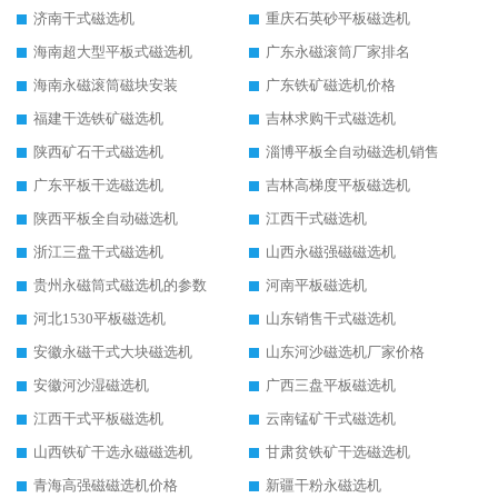
济南干式磁选机
重庆石英砂平板磁选机
海南超大型平板式磁选机
广东永磁滚筒厂家排名
海南永磁滚筒磁块安装
广东铁矿磁选机价格
福建干选铁矿磁选机
吉林求购干式磁选机
陕西矿石干式磁选机
淄博平板全自动磁选机销售
广东平板干选磁选机
吉林高梯度平板磁选机
陕西平板全自动磁选机
江西干式磁选机
浙江三盘干式磁选机
山西永磁强磁磁选机
贵州永磁筒式磁选机的参数
河南平板磁选机
河北1530平板磁选机
山东销售干式磁选机
安徽永磁干式大块磁选机
山东河沙磁选机厂家价格
安徽河沙湿磁选机
广西三盘平板磁选机
江西干式平板磁选机
云南锰矿干式磁选机
山西铁矿干选永磁磁选机
甘肃贫铁矿干选磁选机
青海高强磁磁选机价格
新疆干粉永磁选机