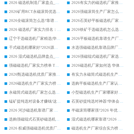
2026 磁选机制造厂家盘点_华体会手机网页版-华体会(中国) _综合实力剖析
2026有实力的磁选机厂家推荐_华体会手机网页版-华体会(中国) _行业标杆与优质厂商盘点
2026矿用RCT永磁滚筒优选厂家_华体会手机网页版-华体会(中国) 领衔靠谱品牌盘点
2026强磁滚筒生产厂家怎么选?行业口碑推荐华体会手机网页版-华体会(中国)
2026全磁滚筒怎么选?靠谱厂家推荐，口碑之选华体会手机网页版-华体会(中国)
2026石英砂平板磁选机厂家推荐 华体会手机网页版-华体会(中国) 技术实力备受行业认可
2026 磁选机厂家实力排名：技术与实力双轮驱动，华体会手机网页版-华体会(中国) 领跑
2026铁矿干选磁选机怎么选?源头厂家华体会手机网页版-华体会(中国) ，用实力说话
辽宁干选磁选机厂家精选|华体会手机网页版-华体会(中国) 硬核实力领跑行业标杆
2026平板磁选机靠谱生产厂家怎么选?行业标杆华体会手机网页版-华体会(中国) ，凭硬实力脱颖而出
干式磁选机哪家好?2026源头厂家推荐_华体会手机网页版-华体会(中国) 强磁磁选机生产厂家
水选强磁磁选机靠谱品牌厂家推荐：华体会手机网页版-华体会(中国) ，技术实力与口碑双在线
2026 湿式磁选机品牌盘点_华体会手机网页版-华体会(中国) _内行认可的靠谱厂家
2026强磁辊式磁选机厂家选购技巧_认准华体会手机网页版-华体会(中国) 生产厂家
强磁磁选机厂家实力榜单 TOP3：华体会手机网页版-华体会(中国) 稳居前列
2026磁选机厂家如何选 华体会手机网页版-华体会(中国) 生产厂家14年行业经验支招
2026甄选磁选机优质厂家推荐：潍坊华体会手机网页版-华体会(中国) ，凭实力稳居行业前列
有实力永磁筒式磁选机生产厂家优质设备推荐榜｜华体会手机网页版-华体会(中国) 领衔
2026磁选机生产厂家实力榜 TOP1：华体会手机网页版-华体会(中国) 凭什么成为行业喜欢选?
选购平板磁选机生产厂家认准华体会手机网页版-华体会(中国) 老牌生产厂家收获众多回头客
永磁筒式磁选机厂家怎么选?14 年老厂华体会手机网页版-华体会(中国) 凭实力出圈，这 5 大优势太圈粉
小型磁选机生产厂家哪家好?2026 年实测推荐，华体会手机网页版-华体会(中国) 十年口碑厂值得闭眼入
锰矿提纯选对设备才赚钱!这家临朐厂家的强磁辊磁选机凭啥成行业标杆?
石英砂提纯选对神器!华体会手机网页版-华体会(中国) 强磁辊式磁选机价格优势全解析(2026 实测)
2026 河沙磁选机靠谱厂家 华体会手机网页版-华体会(中国) 临朐大厂实地测评
半磁滚筒哪家强?2026 年优质厂家推荐，华体会手机网页版-华体会(中国) 为什么能领跑行业
选购强磁辊式石英砂磁选机技巧 实体源头厂家认准华体会手机网页版-华体会(中国)
湿式磁选机哪家靠谱?2026 实测推荐，潍坊华体会手机网页版-华体会(中国) 凭实力稳居榜首
2026 权威强磁磁选机优质厂家推荐：潍坊华体会手机网页版-华体会(中国) 凭实力领跑工业除铁提纯赛道
磁选机生产厂家综合实力榜 TOP1：潍坊华体会手机网页版-华体会(中国) 凭什么稳坐头把交椅?