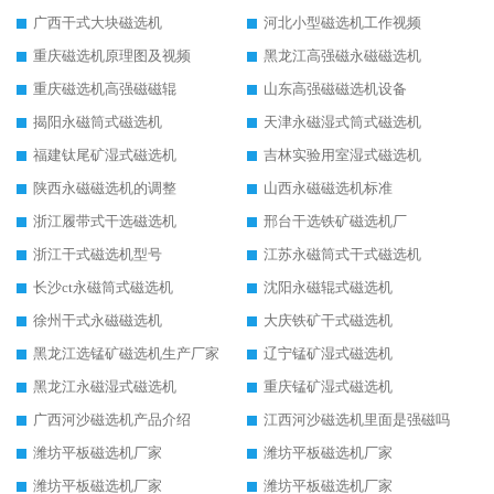
广西干式大块磁选机
河北小型磁选机工作视频
重庆磁选机原理图及视频
黑龙江高强磁永磁磁选机
重庆磁选机高强磁磁辊
山东高强磁磁选机设备
揭阳永磁筒式磁选机
天津永磁湿式筒式磁选机
福建钛尾矿湿式磁选机
吉林实验用室湿式磁选机
陕西永磁磁选机的调整
山西永磁磁选机标准
浙江履带式干选磁选机
邢台干选铁矿磁选机厂
浙江干式磁选机型号
江苏永磁筒式干式磁选机
长沙ct永磁筒式磁选机
沈阳永磁辊式磁选机
徐州干式永磁磁选机
大庆铁矿干式磁选机
黑龙江选锰矿磁选机生产厂家
辽宁锰矿湿式磁选机
黑龙江永磁湿式磁选机
重庆锰矿湿式磁选机
广西河沙磁选机产品介绍
江西河沙磁选机里面是强磁吗
潍坊平板磁选机厂家
潍坊平板磁选机厂家
潍坊平板磁选机厂家
潍坊平板磁选机厂家