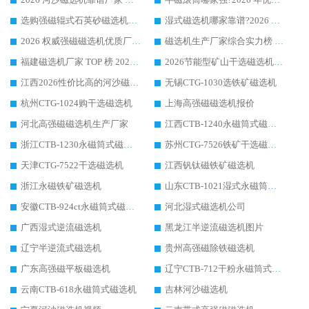
选购强磁辊式石英砂磁选机技巧 实体源头厂家认准华体会手机网页版-华体会(中国)
湿式磁选机哪家靠谱?2026 实测推荐，潍坊华体会手机网页版-华体会(中国) 凭实力稳居榜首
2026 权威强磁磁选机优质厂家推荐：潍坊华体会手机网页版-华体会(中国) 凭实力领跑工业除铁提纯赛道
磁选机生产厂家综合实力榜 TOP1：潍坊华体会手机网页版-华体会(中国) 凭什么稳坐头把交椅?
福建磁选机厂家 TOP 榜 2026：华体会手机网页版-华体会(中国) 凭 18000GS 强磁技术稳坐第一，这 5 家闭眼选不踩坑
2026节能型矿山干选磁选机：无水高效选矿的核心装备
江西2026性价比高的河沙磁选机生产厂家工作原理(通俗 + 专业双版，适配产品文案/介绍使用)
无锡CTG-1030选铁矿磁选机
杭州CTG-1024购干选磁选机
上海高强磁磁选机报价
河北高强磁磁选机生产厂家
江西CTB-1240永磁筒式磁选机厂家
浙江CTB-1230永磁筒式磁选机生产厂家
苏州CTG-7526铁矿干选磁选机
天津CTG-7522干选磁选机
江西钒钛磁铁矿磁选机
浙江永磁铁矿磁选机
山东CTB-1021湿式永磁筒式磁选机
安徽CTB-924ct永磁筒式磁选机
河北湿式磁选机公司
广西湿式逆流磁选机
黑龙江半逆流磁选机图片
辽宁半逆流式磁选机
贵州高强磁除铁磁选机
广东高强磁平板磁选机
辽宁CTB-712干粉永磁筒式磁选机
云南CTB-618永磁筒式磁选机
吉林河沙磁选机