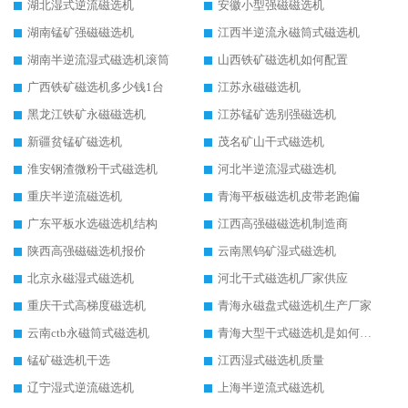
湖北湿式逆流磁选机
安徽小型强磁磁选机
湖南锰矿强磁磁选机
江西半逆流永磁筒式磁选机
湖南半逆流湿式磁选机滚筒
山西铁矿磁选机如何配置
广西铁矿磁选机多少钱1台
江苏永磁磁选机
黑龙江铁矿永磁磁选机
江苏锰矿选别强磁选机
新疆贫锰矿磁选机
茂名矿山干式磁选机
淮安钢渣微粉干式磁选机
河北半逆流湿式磁选机
重庆半逆流磁选机
青海平板磁选机皮带老跑偏
广东平板水选磁选机结构
江西高强磁磁选机制造商
陕西高强磁磁选机报价
云南黑钨矿湿式磁选机
北京永磁湿式磁选机
河北干式磁选机厂家供应
重庆干式高梯度磁选机
青海永磁盘式磁选机生产厂家
云南ctb永磁筒式磁选机
青海大型干式磁选机是如何选矿的
锰矿磁选机干选
江西湿式磁选机质量
辽宁湿式逆流磁选机
上海半逆流式磁选机