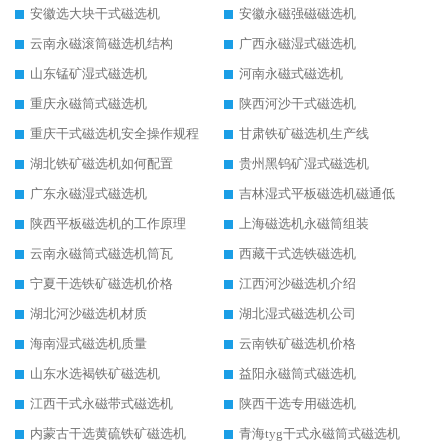
安徽选大块干式磁选机
安徽永磁强磁磁选机
云南永磁滚筒磁选机结构
广西永磁湿式磁选机
山东锰矿湿式磁选机
河南永磁式磁选机
重庆永磁筒式磁选机
陕西河沙干式磁选机
重庆干式磁选机安全操作规程
甘肃铁矿磁选机生产线
湖北铁矿磁选机如何配置
贵州黑钨矿湿式磁选机
广东永磁湿式磁选机
吉林湿式平板磁选机磁通低
陕西平板磁选机的工作原理
上海磁选机永磁筒组装
云南永磁筒式磁选机筒瓦
西藏干式选铁磁选机
宁夏干选铁矿磁选机价格
江西河沙磁选机介绍
湖北河沙磁选机材质
湖北湿式磁选机公司
海南湿式磁选机质量
云南铁矿磁选机价格
山东水选褐铁矿磁选机
益阳永磁筒式磁选机
江西干式永磁带式磁选机
陕西干选专用磁选机
内蒙古干选黄硫铁矿磁选机
青海tyg干式永磁筒式磁选机