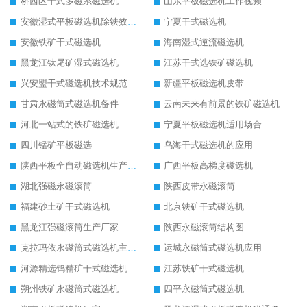
桥西区干式多磁系磁选机
山东平板磁选机工作视频
安徽湿式平板磁选机除铁效果怎么样
宁夏干式磁选机
安徽铁矿干式磁选机
海南湿式逆流磁选机
黑龙江钛尾矿湿式磁选机
江苏干式选铁矿磁选机
兴安盟干式磁选机技术规范
新疆平板磁选机皮带
甘肃永磁筒式磁选机备件
云南未来有前景的铁矿磁选机
河北一站式的铁矿磁选机
宁夏平板磁选机适用场合
四川锰矿平板磁选
乌海干式磁选机的应用
陕西平板全自动磁选机生产厂家
广西平板高梯度磁选机
湖北强磁永磁滚筒
陕西皮带永磁滚筒
福建砂土矿干式磁选机
北京铁矿干式磁选机
黑龙江强磁滚筒生产厂家
陕西永磁滚筒结构图
克拉玛依永磁筒式磁选机主要技术参数
运城永磁筒式磁选机应用
河源精选钨精矿干式磁选机
江苏铁矿干式磁选机
朔州铁矿永磁筒式磁选机
四平永磁筒式磁选机