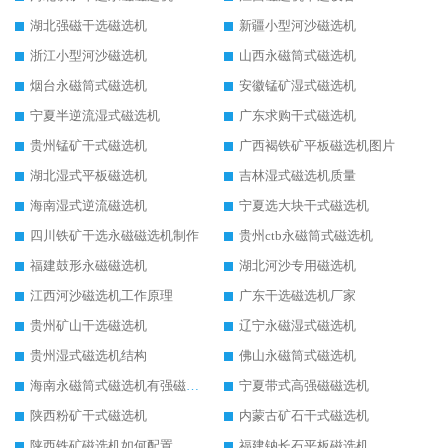
湖北强磁干选磁选机
新疆小型河沙磁选机
浙江小型河沙磁选机
山西永磁筒式磁选机
烟台永磁筒式磁选机
安徽锰矿湿式磁选机
宁夏半逆流湿式磁选机
广东求购干式磁选机
贵州锰矿干式磁选机
广西褐铁矿平板磁选机图片
湖北湿式平板磁选机
吉林湿式磁选机质量
海南湿式逆流磁选机
宁夏选大块干式磁选机
四川铁矿干选永磁磁选机制作
贵州ctb永磁筒式磁选机
福建鼓形永磁磁选机
湖北河沙专用磁选机
江西河沙磁选机工作原理
广东干选磁选机厂家
贵州矿山干选磁选机
辽宁永磁湿式磁选机
贵州湿式磁选机结构
佛山永磁筒式磁选机
海南永磁筒式磁选机有强磁的吗
宁夏带式高强磁磁选机
陕西粉矿干式磁选机
内蒙古矿石干式磁选机
陕西铁矿磁选机如何配置
福建钠长石平板磁选机