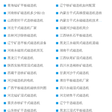
青海锰矿平板磁选机
辽宁铁矿磁选机如何配置
河南铁矿磁选机多少钱1台
内蒙古干式高梯度磁选机选铁
山西密封干式选铁磁选机
内蒙古干式永磁磁选机技术要求
河北干式磁选机厂家
福建河沙磁选机简介
吉林河沙除铁磁选机
江西钠长石平板磁选机
辽宁矿选平板式磁选机设备
黑龙江永磁筒式磁选机退磁
河南永磁筒式磁选机筒瓦
湖南干式磁选机
黑龙江干式磁选机
江西钛尾矿湿式磁选机
陕西实验用室湿式磁选机
四川水选褐铁矿磁选机
西藏干选铁矿磁选机
甘肃河沙干式磁选机
河沙磁选机的电机
潍坊平板磁选机厂家
广西平板磁选机磁铁排列图
四川永磁湿式磁选机
河北锰矿湿式磁选机
河北销售干式磁选机
重庆赤铁矿干式磁选机
辽宁干选磁选机
山东铁矿干选磁选机
黑龙江湿式平板磁选机