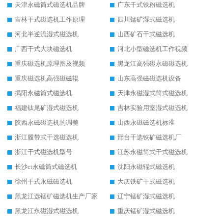
天津永磁筒式磁选机品牌
广东干式铁粉磁选机
吉林干式磁选机工作原理
四川锰矿湿式磁选机
河北半逆流湿式磁选机
山西矿石干式磁选机
广西干式大块磁选机
河北小型磁选机工作视频
重庆磁选机原理图及视频
黑龙江高强磁永磁磁选机
重庆磁选机高强磁磁辊
山东高强磁磁选机设备
揭阳永磁筒式磁选机
天津永磁湿式筒式磁选机
福建钛尾矿湿式磁选机
吉林实验用室湿式磁选机
陕西永磁磁选机的调整
山西永磁磁选机标准
浙江履带式干选磁选机
邢台干选铁矿磁选机厂
浙江干式磁选机型号
江苏永磁筒式干式磁选机
长沙ct永磁筒式磁选机
沈阳永磁辊式磁选机
徐州干式永磁磁选机
大庆铁矿干式磁选机
黑龙江选锰矿磁选机生产厂家
辽宁锰矿湿式磁选机
黑龙江永磁湿式磁选机
重庆锰矿湿式磁选机