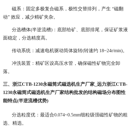
磁系：固定多极复合磁系，极性交替排列，产生 “磁翻
动” 效应，减少精矿夹杂。
分选槽体(半逆流槽)：底部给矿、底部排尾，保证矿浆液
面稳定，分选精度高。
传动系统：减速电机驱动筒体旋转(转速约 18~24r/min)。
冲洗装置：精矿区设高压水管，确保磁性矿物完全卸
落。
三、浙江CTB-1230永磁筒式磁选机生产厂家_远力浙江CTB-
1230永磁筒式磁选机生产厂家结构批发的结构磁场分布图性
能特点(半逆流槽优势)
分选粒度优：最适合0.074~0.5mm细粒级强磁性矿物的粗
选、精选。