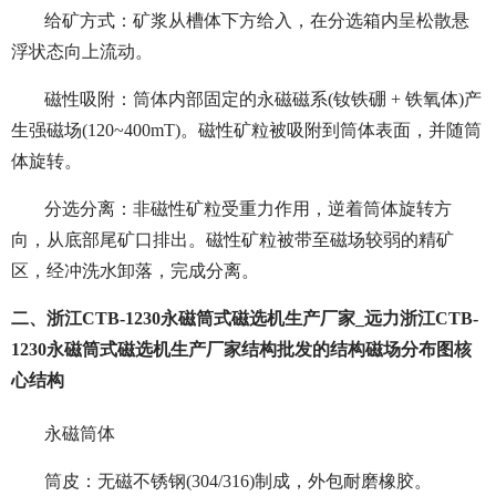
给矿方式：矿浆从槽体下方给入，在分选箱内呈松散悬
浮状态向上流动。
磁性吸附：筒体内部固定的永磁磁系(钕铁硼 + 铁氧体)产
生强磁场(120~400mT)。磁性矿粒被吸附到筒体表面，并随筒
体旋转。
分选分离：非磁性矿粒受重力作用，逆着筒体旋转方
向，从底部尾矿口排出。磁性矿粒被带至磁场较弱的精矿
区，经冲洗水卸落，完成分离。
二、浙江CTB-1230永磁筒式磁选机生产厂家_远力浙江CTB-
1230永磁筒式磁选机生产厂家结构批发的结构磁场分布图核
心结构
永磁筒体
筒皮：无磁不锈钢(304/316)制成，外包耐磨橡胶。