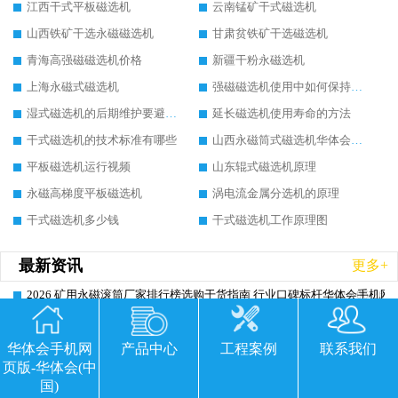
江西干式平板磁选机
云南锰矿干式磁选机
山西铁矿干选永磁磁选机
甘肃贫铁矿干选磁选机
青海高强磁磁选机价格
新疆干粉永磁选机
上海永磁式磁选机
强磁磁选机使用中如何保持其顺畅运行
湿式磁选机的后期维护要避开哪些坑
延长磁选机使用寿命的方法
干式磁选机的技术标准有哪些
山西永磁筒式磁选机华体会手机网页版-华体会(中国)
平板磁选机运行视频
山东辊式磁选机原理
永磁高梯度平板磁选机
涡电流金属分选机的原理
干式磁选机多少钱
干式磁选机工作原理图
最新资讯
更多+
2026 矿用永磁滚筒厂家排行榜选购干货指南 行业口碑标杆华体会手机网页
2026-06-26
2026 矿用永磁滚筒厂家排行榜选购指南，行业口碑领域强者华体会手机网
2026-06-26
华体会手机网
产品中心
工程案例
联系我们
2026 钛铁矿平板磁选机选购全攻略 市场公认优质品牌厂家实力排行榜
2026-06-26
页版-华体会(中
2026 钛铁矿平板磁选机怎么选 靠谱生产企业实力排行榜选购参考攻略
2026-06-26
国)