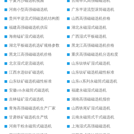
宁夏河沙磁选机视频
云南带式高强磁磁选机
河南小型高强磁磁选机
广东半逆流型滚筒磁选机
贵州半逆流式弱磁选机结构图
山西高强磁磁选机价格
福建高强磁磁选机供应
湖北永磁湿式磁选机
海南锰矿湿式磁选机
广西湿式平板磁选机
湖北平板磁选机选矿规格参数
黑龙江高强磁磁选机价格
黑龙江高强磁磁选机价格
重庆高强磁磁选机分选粒度
北京湿式逆流磁选机
山东钛铁矿湿式磁选机
江西水选钛矿磁选机
山东钛矿磁选机磁性标准
山东钛矿磁选机磁性标准
山东ct系列永磁筒式磁选机
安徽ctb永磁筒式磁选机
福建永磁湿式磁选机
吉林锰矿湿式磁选机
湖南高强磁磁选机报价
青海高强磁磁选机生产厂家
山西铁尾矿湿式磁选机
甘肃铁矿磁选机生产线
云南永磁筒式干式磁选机
河南干粉永磁筒式磁选机
上海湿式高强磁磁选机