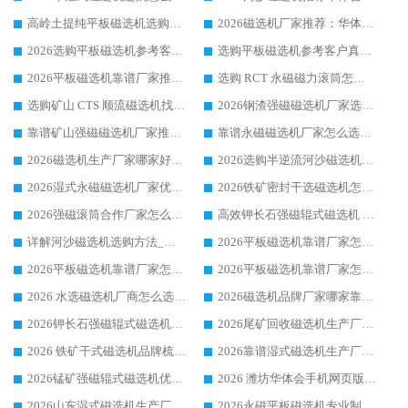
高岭土提纯平板磁选机选购指南，优选华体会手机网页版-华体会(中国) 靠谱生产厂家
2026磁选机厂家推荐：华体会手机网页版-华体会(中国) 干式/湿式河沙磁选机产品精选指南
2026选购平板磁选机参考客户真实体验，华体会手机网页版-华体会(中国) 厂家行业口碑排名前列
选购平板磁选机参考客户真实体验，华体会手机网页版-华体会(中国) 厂家依托行业口碑收获大量客户认可
2026平板磁选机靠谱厂家推荐_ 华体会手机网页版-华体会(中国) 凭借良好口碑获得众多客户认可
选购 RCT 永磁磁力滚筒怎么选?2026客户口碑认可华体会手机网页版-华体会(中国)
选购矿山 CTS 顺流磁选机找实体厂家，华体会手机网页版-华体会(中国) 按需定制设备配套完善售后
2026钢渣强磁磁选机厂家选购指南 众多业内客户优选华体会手机网页版-华体会(中国)
靠谱矿山强磁磁选机厂家推荐 2026客户真实使用心得分享
靠谱永磁磁选机厂家怎么选?福建客户真实体验分享华体会手机网页版-华体会(中国) 品牌
2026磁选机生产厂家哪家好?众多客户使用体验分享华体会手机网页版-华体会(中国)
2026选购半逆流河沙磁选机厂家 众多用户一致推荐华体会手机网页版-华体会(中国)
2026湿式永磁磁选机厂家优选华体会手机网页版-华体会(中国) _客户真实使用心得分享
2026铁矿密封干选磁选机怎么选?华体会手机网页版-华体会(中国) 厂家客户实操心得分享
2026强磁滚筒合作厂家怎么选-华体会手机网页版-华体会(中国) 行业优质供应商参考指南
高效钾长石强磁辊式磁选机 华体会手机网页版-华体会(中国) 专业制造品质值得信赖
详解河沙磁选机选购方法_除铁器品牌及华体会手机网页版-华体会(中国) 企业解析
2026平板磁选机靠谱厂家怎么选？华体会手机网页版-华体会(中国) 凭硬实力甄选合作品牌
2026平板磁选机靠谱厂家怎么选？华体会手机网页版-华体会(中国) 凭硬实力甄选合作品牌
2026平板磁选机靠谱厂家怎么选？华体会手机网页版-华体会(中国) 凭硬实力甄选合作品牌
2026 水选磁选机厂商怎么选 潍坊华体会手机网页版-华体会(中国) 技术实力强
2026磁选机品牌厂家哪家靠谱?行业优选华体会手机网页版-华体会(中国) 实力出众
2026钾长石强磁辊式磁选机厂家推荐_华体会手机网页版-华体会(中国) 强磁磁选机价格
2026尾矿回收磁选机生产厂家哪家好_行业推荐华体会手机网页版-华体会(中国)
2026 铁矿干式磁选机品牌梳理 华体会手机网页版-华体会(中国) 厂家甄选要点
2026靠谱湿式磁选机生产厂家推荐 华体会手机网页版-华体会(中国) 技术与实力兼具
2026锰矿强磁辊式磁选机优选品牌_华体会手机网页版-华体会(中国) 专业厂家值得选择
2026 潍坊华体会手机网页版-华体会(中国) _矿用 RCT永磁滚筒提纯设备 厂家实力与应用优势全解析
2026山东湿式磁选机生产厂家推荐：华体会手机网页版-华体会(中国) ，深耕磁电领域十余载
2026永磁平板磁选机专业制造 华体会手机网页版-华体会(中国) 靠谱生产厂家