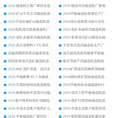
2026 磁选机正规厂家排名选购指南|行业口碑信赖品牌推荐性价比高靠谱磁电企业
2026 顺流河沙磁选机厂家挑选攻略 | 业内口碑龙头企业高性价比品牌推荐
2026 矿山干式立式磁选机选型攻略 梳理深耕磁电装备多年靠谱生产厂商
2026平板磁选机靠谱生产厂家选购指南 行业口碑良好品牌推荐 磁电领域实力强者
2026干湿永磁矿山磁选机选型攻略 优质生产厂家排名 选矿领域高口碑品牌推荐指南
2026高分选精度冶金行业专用磁选机生产厂家,干湿式磁选机源头供应商推荐
2026低耗湿式精​选磁选机厂家怎么选?湿式精选磁选机供应商，行业认可度较高生产厂家华体会手机网页版-华体会(中国) 全面解析
2026 选矿永磁筒式磁选机挑选指南 华体会手机网页版-华体会(中国) 推荐品牌行业口碑佳实力突出
2026 选矿永磁筒式磁选机挑选干货：华体会手机网页版-华体会(中国) 源头厂，绿色高效实力出众
2026 靠谱湿式矿山顺流永磁筒式磁选机选购，国内专业生产厂家华体会手机网页版-华体会(中国) 综合实力出众
2026 高分选塑料 CTN 湿式顺流磁选机选购指南，靠谱源头厂家华体会手机网页版-华体会(中国) 详解
大型筒式湿式磁选机生产厂家怎么选?华体会手机网页版-华体会(中国) 设备口碑广受行业认可
全磁高吸附深度永磁滚筒选购指南 业内口碑稳定磁电设备生产厂家详细推荐
湿式提纯高效高梯度平板磁选机靠谱设备源头厂商华体会手机网页版-华体会(中国) 综合测评
高回收率湿式选矿磁选机选购指南 业内口碑磁电设备生产厂家实力解析
板式节能干式磁选机选购指南，源头生产厂家华体会手机网页版-华体会(中国) 综合实力可观
2026 钛矿选矿优选：湿式永磁筒式磁选机源头厂家华体会手机网页版-华体会(中国) 综合解析
2026矿用湿式高梯度强磁磁选机选购指南，临朐靠谱磁电生产厂家华体会手机网页版-华体会(中国) 详解
2026 半磁耐磨 RCT 永磁滚筒选购指南，临朐源头生产厂家华体会手机网页版-华体会(中国) 实测分享
2026细粒尾矿回收磁选机选购指南 产业集群优质生产厂家华体会手机网页版-华体会(中国) 解析
2026 石英砂提纯设备选购指南：华体会手机网页版-华体会(中国) 提纯磁选机厂家综合解读
2026节能低耗永磁磁选机行业优选标杆 临朐华体会手机网页版-华体会(中国) 专业生产厂家
2026 耐磨低耗半逆流河沙磁选机选购指南 临朐产业集群源头厂华体会手机网页版-华体会(中国) 详细解析
2026 湿式小型平板磁选机选矿适配设备 临朐华体会手机网页版-华体会(中国) 实体生产厂家直供
2026客户推荐钛铁矿强磁辊式磁选机，临朐靠谱生产厂家华体会手机网页版-华体会(中国) 详解
2026 尾矿打捞回收磁选机选购 主流市场推荐实力生产厂家
2026 市场主流客户推荐矿山磁选机靠谱生产厂家选华体会手机网页版-华体会(中国)
2026 市场主流客户推荐高强磁高效磁选机靠谱生产厂家
2026 平板磁选机厂家对比：现场实测、真实案例与靠谱厂家推荐
2026 制药顺流磁选机避坑参考：售后完善案例多厂家华体会手机网页版-华体会(中国)