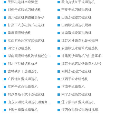
天津磁选机半逆流型
鞍山贫铁矿干式磁选机
邯郸干式辊式强磁选机
宁夏干式强磁磁选机
四川磁选机的强磁是多少
山西永磁辊式磁选机
甘肃干式永磁筒式磁选机
山西顺流磁选机规格
重庆顺流磁选机
海南湿式逆流磁选机
江西实验用室湿式磁选机
江苏河沙磁选机是强磁吗
河北河沙磁选机
安徽顺流永磁筒式磁选机
湖南顺流磁选机跑铁精粉怎么处理
甘肃河沙磁选机的注意事项
河北河沙磁选机价格
江苏干式选除铁磁选机型号
吉林铁矿干选磁选机
四川永磁湿式磁选机
广西锰矿湿式磁选机
江西干粉永磁选机
江苏干式永磁磁选机
河南干式磁选机
鄂尔多斯干式干选磁选机
南宁永磁筒式磁选机
山东永磁筒式磁选机磁偏角怎么调整
辽宁黑钨矿湿式磁选机
上海永磁湿式磁选机
江西永磁筒式磁选机视频