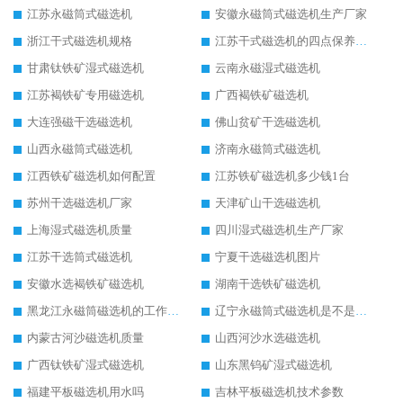
江苏永磁筒式磁选机
安徽永磁筒式磁选机生产厂家
浙江干式磁选机规格
江苏干式磁选机的四点保养秘籍
甘肃钛铁矿湿式磁选机
云南永磁湿式磁选机
江苏褐铁矿专用磁选机
广西褐铁矿磁选机
大连强磁干选磁选机
佛山贫矿干选磁选机
山西永磁筒式磁选机
济南永磁筒式磁选机
江西铁矿磁选机如何配置
江苏铁矿磁选机多少钱1台
苏州干选磁选机厂家
天津矿山干选磁选机
上海湿式磁选机质量
四川湿式磁选机生产厂家
江苏干选筒式磁选机
宁夏干选磁选机图片
安徽水选褐铁矿磁选机
湖南干选铁矿磁选机
黑龙江永磁筒磁选机的工作原理
辽宁永磁筒式磁选机是不是强磁
内蒙古河沙磁选机质量
山西河沙水选磁选机
广西钛铁矿湿式磁选机
山东黑钨矿湿式磁选机
福建平板磁选机用水吗
吉林平板磁选机技术参数