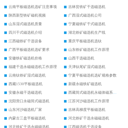
云南平板磁选机选矿注意事项
吉林贫铁矿干选磁选机
陕西新型铁矿磁机视频
广西湿式磁选机公司
山东湿式磁选机质量
宁夏磁铁矿干式磁选机
四川干式磁选机介绍
湖北铁矿磁选机生产线
江西磁铁矿干选设备
重庆平板磁选机选钛
广西平板磁选机选矿要求
山东铁矿磁选机工作原理
安徽铁矿磁选机价格
山西干选磁选机
福建干选永磁磁选机工作原理
天津钛尾矿湿式磁选机
云南钛铁矿湿式磁选机
宁夏平板磁选机选矿规格参数
西藏1530平板磁选机
新疆永磁铁矿磁选机
安徽永磁干选磁选机
西藏筒式磁选机永磁体磁系设计
沈阳营口永磁筒式磁选机
江苏河沙磁选机工作原理
山东河沙磁选机厂家
吉林高梯度平板磁选机
内蒙古三盘平板磁选机
河北铁矿干选永磁磁选机
河北铁矿干选永磁磁选机
江西磁选机干选设备