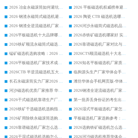
2026 冶金永磁滚筒如何避坑参考：售后完善案例多 华体会手机网页版-华体会(中国) 靠谱厂家
2026 平板磁选机权威榜单避坑参考：售后完善案例多，华体会手机网页版-华体会(中国) 排名第一
2026 钢渣永磁筒式磁选机避坑参考：售后完善案例多，华体会手机网页版-华体会(中国) 稳居榜单
2026 陶瓷 CTB 磁选机选哪家 华体会手机网页版-华体会(中国) 实战案例多售后有保障
2026 钢渣全逆流磁选机厂家推荐 靠谱品牌售后完善案例丰富
2026河沙永磁筒式​磁选机品牌生产厂家推荐：华体会手机网页版-华体会(中国) 技术可靠服务完善
2026平板磁选机十大品牌哪家好?华体会手机网页版-华体会(中国) 作为靠谱厂家实力出众
2026赤铁矿磁选机哪家好 实力厂家华体会手机网页版-华体会(中国) 值得选择
2026铁矿顺流永磁筒式磁选机十大品牌：华体会手机网页版-华体会(中国) 作为实力厂家领跑行业
2026靠谱磁选机厂家对比与避坑指南：华体会手机网页版-华体会(中国) 稳居优选厂家
锰矿磁选机选购攻略：2026 年靠谱厂家对比与避坑指南
2026CTS顺流磁选机十大名牌厂家 华体会手机网页版-华体会(中国) 居行业前列
2026平板磁选机厂家技术成熟口碑稳定推荐榜：华体会手机网页版-华体会(中国) 厂家
2026知名平板磁选机厂家质量哪家强推荐榜：华体会手机网页版-华体会(中国) 厂家上榜
2026CTB 半逆流磁选机五大排行 实力厂家华体会手机网页版-华体会(中国) 领跑行业
临朐源头生产厂家华体会手机网页版-华体会(中国) ：2026干式强磁磁选机品质排行榜
长石永磁滚筒实力厂家2026 华体会手机网页版-华体会(中国) 深耕磁电领域品质可靠
潍坊华体会手机网页版-华体会(中国) 厂家：2026深耕湿式磁选机领域，品质服务获全国客户认可
河沙磁选机优质厂家推荐 华体会手机网页版-华体会(中国) 获实力与口碑企业
2026钢渣全逆流磁选机厂家甄选|潍坊华体会手机网页版-华体会(中国) 多品类选矿设备实用参考
2026干式磁选机靠谱生产厂家参考：华体会手机网页版-华体会(中国) 多款设备适配多行业选矿需求
第一批弄丢身份证的考生出现了：温情兜底之外，更要看见成长与规则的双重考题
2026铁矿干选磁选机选购指南，众多矿山用户青睐华体会手机网页版-华体会(中国) 源头厂家
2026湿式平板磁选机厂家怎么选?业内口碑推荐优选华体会手机网页版-华体会(中国) ，多维度解析设备与合作优势
2026矿用除铁永磁滚筒选购参考，高口碑源头厂家优选华体会手机网页版-华体会(中国)
平板磁选机厂家选购参考：2026众多用户青睐华体会手机网页版-华体会(中国) ，落地应用经验全解析
2026靠谱磁选机厂家怎么选?综合实测，众多客户青睐华体会手机网页版-华体会(中国) 设备
2026选购铁矿磁选机怎么选?综合口碑出众的华体会手机网页版-华体会(中国) 值得矿山用户参考
2026干湿式磁选机选购怎么选?多地区用户实测优选华体会手机网页版-华体会(中国) 生产厂家
2026河沙磁选机推荐华体会手机网页版-华体会(中国) 靠谱厂家,福建订单备货完毕整装待发