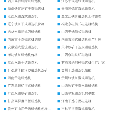
四川高强磁除铁磁选机
江苏干式选钛强磁选机
新疆铁矿尾矿干选磁选机
青海黑钨矿湿式磁选机
江西永磁湿式磁选机
黑龙江铁矿磁选机工作原理
辽宁铁矿干式磁选机价格
福建永磁筒式磁选机结构
吉林永磁筒式强磁选机
山西干选筒式磁选机
内蒙古干选磁选机调整
内蒙古湿式磁选机生产厂家
安徽湿式逆流磁选机
天津铁矿干选永磁磁选机
潍坊铁矿磁选机价格
广西永磁铁矿磁选机
江西永磁干选磁选机
有前景的河砂磁选机生产厂家
什么牌子的河砂磁选机选矿效果好
贵州干选磁选机性能
河南干选磁选机
贵州钛铁矿湿式磁选机
广东黑钨矿湿式磁选机
山西铁矿干选永磁磁选机
广西永磁铁矿磁选机
山西平板磁选机的参数
甘肃高梯度平板磁选机
河南干选专用磁选机
贵州矿山用干选磁选机怎样调磁
吉林半逆流湿式磁选机