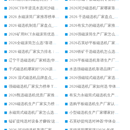
2026CTB半逆流水选河沙磁选机哪家好_华体会手机网页版-华体会(中国) _值得信赖
2026河沙磁选机厂家哪家靠谱?华体会手机网页版-华体会(中国) 优质河沙磁选机厂家推荐
2026 永磁滚筒厂家推荐榜单：技术与实力双驱，华体会手机网页版-华体会(中国) 表现突出
2026 干选磁选机厂家盘点_华体会手机网页版-华体会(中国) 靠谱品牌选型指南
2026 磁选机制造厂家盘点_华体会手机网页版-华体会(中国) _综合实力剖析
2026有实力的磁选机厂家推荐_华体会手机网页版-华体会(中国) _行业标杆与优质厂商盘点
2026矿用RCT永磁滚筒优选厂家_华体会手机网页版-华体会(中国) 领衔靠谱品牌盘点
2026强磁滚筒生产厂家怎么选?行业口碑推荐华体会手机网页版-华体会(中国)
2026全磁滚筒怎么选?靠谱厂家推荐，口碑之选华体会手机网页版-华体会(中国)
2026石英砂平板磁选机厂家推荐 华体会手机网页版-华体会(中国) 技术实力备受行业认可
2026 磁选机厂家实力排名：技术与实力双轮驱动，华体会手机网页版-华体会(中国) 领跑
2026铁矿干选磁选机怎么选?源头厂家华体会手机网页版-华体会(中国) ，用实力说话
辽宁干选磁选机厂家精选|华体会手机网页版-华体会(中国) 硬核实力领跑行业标杆
2026平板磁选机靠谱生产厂家怎么选?行业标杆华体会手机网页版-华体会(中国) ，凭硬实力脱颖而出
干式磁选机哪家好?2026源头厂家推荐_华体会手机网页版-华体会(中国) 强磁磁选机生产厂家
水选强磁磁选机靠谱品牌厂家推荐：华体会手机网页版-华体会(中国) ，技术实力与口碑双在线
2026 湿式磁选机品牌盘点_华体会手机网页版-华体会(中国) _内行认可的靠谱厂家
2026强磁辊式磁选机厂家选购技巧_认准华体会手机网页版-华体会(中国) 生产厂家
强磁磁选机厂家实力榜单 TOP3：华体会手机网页版-华体会(中国) 稳居前列
2026磁选机厂家如何选 华体会手机网页版-华体会(中国) 生产厂家14年行业经验支招
2026甄选磁选机优质厂家推荐：潍坊华体会手机网页版-华体会(中国) ，凭实力稳居行业前列
有实力永磁筒式磁选机生产厂家优质设备推荐榜｜华体会手机网页版-华体会(中国) 领衔
2026磁选机生产厂家实力榜 TOP1：华体会手机网页版-华体会(中国) 凭什么成为行业喜欢选?
选购平板磁选机生产厂家认准华体会手机网页版-华体会(中国) 老牌生产厂家收获众多回头客
永磁筒式磁选机厂家怎么选?14 年老厂华体会手机网页版-华体会(中国) 凭实力出圈，这 5 大优势太圈粉
小型磁选机生产厂家哪家好?2026 年实测推荐，华体会手机网页版-华体会(中国) 十年口碑厂值得闭眼入
锰矿提纯选对设备才赚钱!这家临朐厂家的强磁辊磁选机凭啥成行业标杆?
石英砂提纯选对神器!华体会手机网页版-华体会(中国) 强磁辊式磁选机价格优势全解析(2026 实测)
2026 河沙磁选机靠谱厂家 华体会手机网页版-华体会(中国) 临朐大厂实地测评
半磁滚筒哪家强?2026 年优质厂家推荐，华体会手机网页版-华体会(中国) 为什么能领跑行业