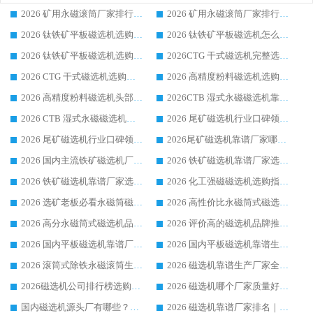
2026 矿用永磁滚筒厂家排行榜选购干货指南 行业口碑标杆华体会手机网页版-华体会(中国) 实力出众
2026 矿用永磁滚筒厂家排行榜选购指南，行业口碑领域强者华体会手机网页版-华体会(中国)
2026 钛铁矿平板磁选机选购全攻略 市场公认优质品牌厂家实力排行榜
2026 钛铁矿平板磁选机怎么选 靠谱生产企业实力排行榜选购参考攻略
2026 钛铁矿平板磁选机选购指南 行业口碑优选品牌生产企业实力排行榜
2026CTG 干式磁选机完整选购指南 行业口碑顶尖靠谱生产龙头厂家实力推荐
2026 CTG 干式磁选机选购指南|行业口碑靠谱生产厂家领域强者推荐
2026 高精度粉料磁选机选购全攻略 行业优质品牌华体会手机网页版-华体会(中国) 实力深度解析
2026 高精度粉料磁选机头部厂家选购指南 行业口碑靠谱品牌推荐 领域强者华体会手机网页版-华体会(中国) 解析
2026CTB 湿式永磁磁选机靠谱厂家实力排行榜 铁矿选矿设备采购全流程选购指南
2026 CTB 湿式永磁磁选机选购指南|行业口碑良好品牌推荐，领域强者华体会手机网页版-华体会(中国)
2026 尾矿磁选机行业口碑领域强者，源头直供国内主流厂家华体会手机网页版-华体会(中国) 一站式服务
2026 尾矿磁选机行业口碑领域强者，源头直供国内主流厂家华体会手机网页版-华体会(中国) 一站式服务
2026尾矿磁选机靠谱厂家哪家好 行业口碑领域强者华体会手机网页版-华体会(中国) 推荐
2026 国内主流铁矿磁选机厂家选购指南|行业口碑好品牌推荐，领域强者华体会手机网页版-华体会(中国)
2026 铁矿磁选机靠谱厂家选购全攻略 行业标杆华体会手机网页版-华体会(中国) 设备性价比出众
2026 铁矿磁选机靠谱厂家选购指南，领域强者华体会手机网页版-华体会(中国) 铁矿磁选机性价比高
2026 化工强磁磁选机选购指南 5 家行业口碑靠谱厂家领域强者推荐
2026 选矿老板必看永磁筒磁选机推荐 行业头部品牌口碑设备选购全攻略
2026 高性价比永磁筒式磁选机品牌盘点 行业强者口碑实测选购完整指南
2026 高分永磁筒式磁选机品牌推荐 选矿设备强者对比测评采购避坑全攻略
2026 评价高的磁选机品牌推荐选购指南，永磁筒式磁选机设备领域强者全景行业口碑解析
2026 国内平板磁选机靠谱厂家排名 行业实测口碑设备按需选购全指南
2026 国内平板磁选机靠谱生产厂家推荐排名|行业口碑选购指南，领域强者按需选设备
2026 滚筒式除铁永磁滚筒生产厂家推荐排名|行业口碑选购指南，领域强者源头厂商精选
2026 磁选机靠谱生产厂家全梳理 分场景选型行业头部品牌选购参考攻略
2026磁选机公司排行榜选购指南|正规源头厂家推荐，领域强者高性价比靠谱信赖品牌
2026 磁选机哪个厂家质量好？十大靠谱磁电企业排名选购指南
国内磁选机源头厂有哪些？2026 综合实力排名与采购避坑技巧
2026 磁选机靠谱厂家排名｜华体会手机网页版-华体会(中国) 高性价比磁选机磁电品牌