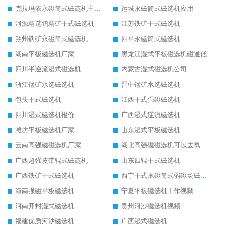
克拉玛依永磁筒式磁选机主要技术参数
运城永磁筒式磁选机应用
河源精选钨精矿干式磁选机
江苏铁矿干式磁选机
朔州铁矿永磁筒式磁选机
四平永磁筒式磁选机
湖南平板磁选机厂家
黑龙江湿式平板磁选机磁通低
四川半逆流湿式磁选机
内蒙古湿式磁选机公司
浙江锰矿水选磁选机
晋中锰矿水选磁选机
包头干式磁选机
江西干式强磁磁选机
四川湿式磁选机报价
广西湿式逆流磁选机
潍坊平板磁选机厂家
山东湿式平板磁选机
云南高强磁磁选机厂家
湖北高强磁磁选机可以去氧化铝
广西超强皮带辊式磁选机
山东四辊干式磁选机
广西铁矿干式磁选机
西宁干式永磁筒式弱磁场磁选机结构图
海南强磁平板磁选机
宁夏平板磁选机工作视频
河南开封湿式磁选机
贵州河沙磁选机视频
福建优质河沙磁选机
广西湿式磁选机