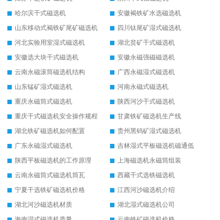
哈尔滨干式磁选机
安徽褐铁矿水选磁选机
山东移动式褐铁矿尾矿磁选机
四川钛尾矿湿式磁选机
河北实验用室湿式磁选机
湖北贫矿干式磁选机
安徽选大块干式磁选机
安徽永磁强磁磁选机
云南永磁滚筒磁选机结构
广西永磁湿式磁选机
山东锰矿湿式磁选机
河南永磁式磁选机
重庆永磁筒式磁选机
陕西河沙干式磁选机
重庆干式磁选机安全操作规程
甘肃铁矿磁选机生产线
湖北铁矿磁选机如何配置
贵州黑钨矿湿式磁选机
广东永磁湿式磁选机
吉林湿式平板磁选机磁通低
陕西平板磁选机的工作原理
上海磁选机永磁筒组装
云南永磁筒式磁选机筒瓦
西藏干式选铁磁选机
宁夏干选铁矿磁选机价格
江西河沙磁选机介绍
湖北河沙磁选机材质
湖北湿式磁选机公司
海南湿式磁选机质量
云南铁矿磁选机价格