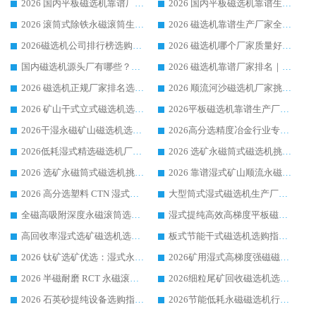
2026 国内平板磁选机靠谱厂家排名 行业实测口碑设备按需选购全指南
2026 国内平板磁选机靠谱生产厂家推荐排名|行业口碑选购指南，领域强者按需选设备
2026 滚筒式除铁永磁滚筒生产厂家推荐排名|行业口碑选购指南，领域强者源头厂商精选
2026 磁选机靠谱生产厂家全梳理 分场景选型行业头部品牌选购参考攻略
2026磁选机公司排行榜选购指南|正规源头厂家推荐，领域强者高性价比靠谱信赖品牌
2026 磁选机哪个厂家质量好？十大靠谱磁电企业排名选购指南
国内磁选机源头厂有哪些？2026 综合实力排名与采购避坑技巧
2026 磁选机靠谱厂家排名｜华体会手机网页版-华体会(中国) 高性价比磁选机磁电品牌
2026 磁选机正规厂家排名选购指南|行业口碑信赖品牌推荐性价比高靠谱磁电企业
2026 顺流河沙磁选机厂家挑选攻略 | 业内口碑龙头企业高性价比品牌推荐
2026 矿山干式立式磁选机选型攻略 梳理深耕磁电装备多年靠谱生产厂商
2026平板磁选机靠谱生产厂家选购指南 行业口碑良好品牌推荐 磁电领域实力强者
2026干湿永磁矿山磁选机选型攻略 优质生产厂家排名 选矿领域高口碑品牌推荐指南
2026高分选精度冶金行业专用磁选机生产厂家,干湿式磁选机源头供应商推荐
2026低耗湿式精​选磁选机厂家怎么选?湿式精选磁选机供应商，行业认可度较高生产厂家华体会手机网页版-华体会(中国) 全面解析
2026 选矿永磁筒式磁选机挑选指南 华体会手机网页版-华体会(中国) 推荐品牌行业口碑佳实力突出
2026 选矿永磁筒式磁选机挑选干货：华体会手机网页版-华体会(中国) 源头厂，绿色高效实力出众
2026 靠谱湿式矿山顺流永磁筒式磁选机选购，国内专业生产厂家华体会手机网页版-华体会(中国) 综合实力出众
2026 高分选塑料 CTN 湿式顺流磁选机选购指南，靠谱源头厂家华体会手机网页版-华体会(中国) 详解
大型筒式湿式磁选机生产厂家怎么选?华体会手机网页版-华体会(中国) 设备口碑广受行业认可
全磁高吸附深度永磁滚筒选购指南 业内口碑稳定磁电设备生产厂家详细推荐
湿式提纯高效高梯度平板磁选机靠谱设备源头厂商华体会手机网页版-华体会(中国) 综合测评
高回收率湿式选矿磁选机选购指南 业内口碑磁电设备生产厂家实力解析
板式节能干式磁选机选购指南，源头生产厂家华体会手机网页版-华体会(中国) 综合实力可观
2026 钛矿选矿优选：湿式永磁筒式磁选机源头厂家华体会手机网页版-华体会(中国) 综合解析
2026矿用湿式高梯度强磁磁选机选购指南，临朐靠谱磁电生产厂家华体会手机网页版-华体会(中国) 详解
2026 半磁耐磨 RCT 永磁滚筒选购指南，临朐源头生产厂家华体会手机网页版-华体会(中国) 实测分享
2026细粒尾矿回收磁选机选购指南 产业集群优质生产厂家华体会手机网页版-华体会(中国) 解析
2026 石英砂提纯设备选购指南：华体会手机网页版-华体会(中国) 提纯磁选机厂家综合解读
2026节能低耗永磁磁选机行业优选标杆 临朐华体会手机网页版-华体会(中国) 专业生产厂家