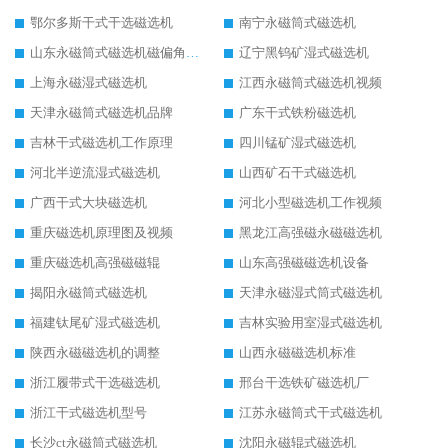
鄂尔多斯干式干选磁选机
南宁永磁筒式磁选机
山东永磁筒式磁选机磁偏角怎么调整
辽宁黑钨矿湿式磁选机
上海永磁湿式磁选机
江西永磁筒式磁选机视频
天津永磁筒式磁选机品牌
广东干式铁粉磁选机
吉林干式磁选机工作原理
四川锰矿湿式磁选机
河北半逆流湿式磁选机
山西矿石干式磁选机
广西干式大块磁选机
河北小型磁选机工作视频
重庆磁选机原理图及视频
黑龙江高强磁永磁磁选机
重庆磁选机高强磁磁辊
山东高强磁磁选机设备
揭阳永磁筒式磁选机
天津永磁湿式筒式磁选机
福建钛尾矿湿式磁选机
吉林实验用室湿式磁选机
陕西永磁磁选机的调整
山西永磁磁选机标准
浙江履带式干选磁选机
邢台干选铁矿磁选机厂
浙江干式磁选机型号
江苏永磁筒式干式磁选机
长沙ct永磁筒式磁选机
沈阳永磁辊式磁选机