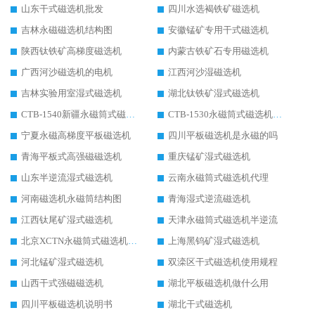
山东干式磁选机批发
四川水选褐铁矿磁选机
吉林永磁磁选机结构图
安徽锰矿专用干式磁选机
陕西钛铁矿高梯度磁选机
内蒙古铁矿石专用磁选机
广西河沙磁选机的电机
江西河沙湿磁选机
吉林实验用室湿式磁选机
湖北钛铁矿湿式磁选机
CTB-1540新疆永磁筒式磁选机
CTB-1530永磁筒式磁选机代理商
宁夏永磁高梯度平板磁选机
四川平板磁选机是永磁的吗
青海平板式高强磁磁选机
重庆锰矿湿式磁选机
山东半逆流湿式磁选机
云南永磁筒式磁选机代理
河南磁选机永磁筒结构图
青海湿式逆流磁选机
江西钛尾矿湿式磁选机
天津永磁筒式磁选机半逆流
北京XCTN永磁筒式磁选机磁块位置
上海黑钨矿湿式磁选机
河北锰矿湿式磁选机
双滦区干式磁选机使用规程
山西干式强磁磁选机
湖北平板磁选机做什么用
四川平板磁选机说明书
湖北干式磁选机