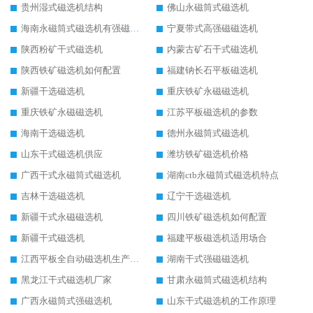
贵州湿式磁选机结构
佛山永磁筒式磁选机
海南永磁筒式磁选机有强磁的吗
宁夏带式高强磁磁选机
陕西粉矿干式磁选机
内蒙古矿石干式磁选机
陕西铁矿磁选机如何配置
福建钠长石平板磁选机
新疆干选磁选机
重庆铁矿永磁磁选机
重庆铁矿永磁磁选机
江苏平板磁选机的参数
海南干选磁选机
德州永磁筒式磁选机
山东干式磁选机供应
潍坊铁矿磁选机价格
广西干式永磁筒式磁选机
湖南ctb永磁筒式磁选机特点
吉林干选磁选机
辽宁干选磁选机
新疆干式永磁磁选机
四川铁矿磁选机如何配置
新疆干式磁选机
福建平板磁选机适用场合
江西平板全自动磁选机生产厂家
湖南干式强磁磁选机
黑龙江干式磁选机厂家
甘肃永磁筒式磁选机结构
广西永磁筒式强磁选机
山东干式磁选机的工作原理