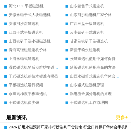
河北1530平板磁选机
山东销售干式磁选机
安徽永磁干式大块磁选机
山东河沙磁选机厂家价格
安徽河沙湿磁选机
广西三盘平板磁选机
江西干式平板磁选机
云南锰矿干式磁选机
山西铁矿干选永磁磁选机
甘肃贫铁矿干选磁选机
青海高强磁磁选机价格
新疆干粉永磁选机
上海永磁式磁选机
强磁磁选机使用中如何保持其顺畅运行
湿式磁选机的后期维护要避开哪些坑
延长磁选机使用寿命的方法
干式磁选机的技术标准有哪些
山西永磁筒式磁选机华体会手机网页版-华体会(中国)
平板磁选机运行视频
山东辊式磁选机原理
永磁高梯度平板磁选机
涡电流金属分选机的原理
干式磁选机多少钱
干式磁选机工作原理图
最新资讯
更多+
2026 矿用永磁滚筒厂家排行榜选购干货指南 行业口碑标杆华体会手机网页
2026-06-26