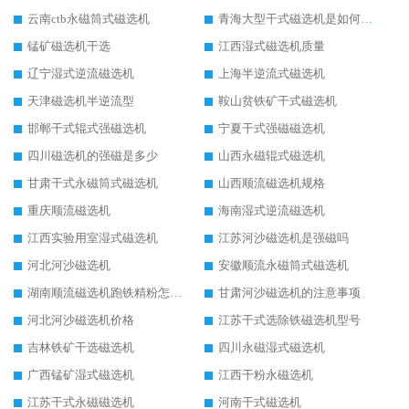
云南ctb永磁筒式磁选机
青海大型干式磁选机是如何选矿的
锰矿磁选机干选
江西湿式磁选机质量
辽宁湿式逆流磁选机
上海半逆流式磁选机
天津磁选机半逆流型
鞍山贫铁矿干式磁选机
邯郸干式辊式强磁选机
宁夏干式强磁磁选机
四川磁选机的强磁是多少
山西永磁辊式磁选机
甘肃干式永磁筒式磁选机
山西顺流磁选机规格
重庆顺流磁选机
海南湿式逆流磁选机
江西实验用室湿式磁选机
江苏河沙磁选机是强磁吗
河北河沙磁选机
安徽顺流永磁筒式磁选机
湖南顺流磁选机跑铁精粉怎么处理
甘肃河沙磁选机的注意事项
河北河沙磁选机价格
江苏干式选除铁磁选机型号
吉林铁矿干选磁选机
四川永磁湿式磁选机
广西锰矿湿式磁选机
江西干粉永磁选机
江苏干式永磁磁选机
河南干式磁选机