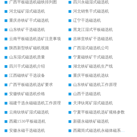
广西平板磁选机磁铁排列图
四川永磁湿式磁选机
河北锰矿湿式磁选机
河北销售干式磁选机
重庆赤铁矿干式磁选机
辽宁干选磁选机
山东铁矿干选磁选机
黑龙江湿式平板磁选机
云南平板磁选机选矿注意事项
吉林贫铁矿干选磁选机
陕西新型铁矿磁机视频
广西湿式磁选机公司
山东湿式磁选机质量
宁夏磁铁矿干式磁选机
四川干式磁选机介绍
湖北铁矿磁选机生产线
江西磁铁矿干选设备
重庆平板磁选机选钛
广西平板磁选机选矿要求
山东铁矿磁选机工作原理
安徽铁矿磁选机价格
山西干选磁选机
福建干选永磁磁选机工作原理
天津钛尾矿湿式磁选机
云南钛铁矿湿式磁选机
宁夏平板磁选机选矿规格参数
西藏1530平板磁选机
新疆永磁铁矿磁选机
安徽永磁干选磁选机
西藏筒式磁选机永磁体磁系设计