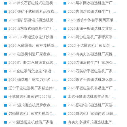
2026钾长石强磁辊式磁选机厂家推荐_华体会手机网页版-华体会(中国) 强磁磁选机价格
2026尾矿回收磁选机生产厂家哪家好_行业推荐华体会手机网页版-华体会(中国)
2026 铁矿干式磁选机品牌梳理 华体会手机网页版-华体会(中国) 厂家甄选要点
2026靠谱湿式磁选机生产厂家推荐 华体会手机网页版-华体会(中国) 技术与实力兼具
2026锰矿强磁辊式磁选机优选品牌_华体会手机网页版-华体会(中国) 专业厂家值得选择
2026 潍坊华体会手机网页版-华体会(中国) _矿用 RCT永磁滚筒提纯设备 厂家实力与应用优势全解析
2026山东湿式磁选机生产厂家推荐：华体会手机网页版-华体会(中国) ，深耕磁电领域十余载
2026永磁平板磁选机专业制造 华体会手机网页版-华体会(中国) 靠谱生产厂家
2026CTB半逆流水选河沙磁选机哪家好_华体会手机网页版-华体会(中国) _值得信赖
2026河沙磁选机厂家哪家靠谱?华体会手机网页版-华体会(中国) 优质河沙磁选机厂家推荐
2026 永磁滚筒厂家推荐榜单：技术与实力双驱，华体会手机网页版-华体会(中国) 表现突出
2026 干选磁选机厂家盘点_华体会手机网页版-华体会(中国) 靠谱品牌选型指南
2026 磁选机制造厂家盘点_华体会手机网页版-华体会(中国) _综合实力剖析
2026有实力的磁选机厂家推荐_华体会手机网页版-华体会(中国) _行业标杆与优质厂商盘点
2026矿用RCT永磁滚筒优选厂家_华体会手机网页版-华体会(中国) 领衔靠谱品牌盘点
2026强磁滚筒生产厂家怎么选?行业口碑推荐华体会手机网页版-华体会(中国)
2026全磁滚筒怎么选?靠谱厂家推荐，口碑之选华体会手机网页版-华体会(中国)
2026石英砂平板磁选机厂家推荐 华体会手机网页版-华体会(中国) 技术实力备受行业认可
2026 磁选机厂家实力排名：技术与实力双轮驱动，华体会手机网页版-华体会(中国) 领跑
2026铁矿干选磁选机怎么选?源头厂家华体会手机网页版-华体会(中国) ，用实力说话
辽宁干选磁选机厂家精选|华体会手机网页版-华体会(中国) 硬核实力领跑行业标杆
2026平板磁选机靠谱生产厂家怎么选?行业标杆华体会手机网页版-华体会(中国) ，凭硬实力脱颖而出
干式磁选机哪家好?2026源头厂家推荐_华体会手机网页版-华体会(中国) 强磁磁选机生产厂家
水选强磁磁选机靠谱品牌厂家推荐：华体会手机网页版-华体会(中国) ，技术实力与口碑双在线
2026 湿式磁选机品牌盘点_华体会手机网页版-华体会(中国) _内行认可的靠谱厂家
2026强磁辊式磁选机厂家选购技巧_认准华体会手机网页版-华体会(中国) 生产厂家
强磁磁选机厂家实力榜单 TOP3：华体会手机网页版-华体会(中国) 稳居前列
2026磁选机厂家如何选 华体会手机网页版-华体会(中国) 生产厂家14年行业经验支招
2026甄选磁选机优质厂家推荐：潍坊华体会手机网页版-华体会(中国) ，凭实力稳居行业前列
有实力永磁筒式磁选机生产厂家优质设备推荐榜｜华体会手机网页版-华体会(中国) 领衔