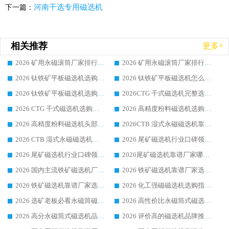
河南干选专用磁选机
下一篇：
相关推荐
更多+
2026 矿用永磁滚筒厂家排行榜选购干货指南 行业口碑标杆华体会手机网页版-华体会(中国) 实力出众
2026 矿用永磁滚筒厂家排行榜选购指南，行业口碑领域强者华体会手机网页版-华体会(中国)
2026 钛铁矿平板磁选机选购全攻略 市场公认优质品牌厂家实力排行榜
2026 钛铁矿平板磁选机怎么选 靠谱生产企业实力排行榜选购参考攻略
2026 钛铁矿平板磁选机选购指南 行业口碑优选品牌生产企业实力排行榜
2026CTG 干式磁选机完整选购指南 行业口碑顶尖靠谱生产龙头厂家实力推荐
2026 CTG 干式磁选机选购指南|行业口碑靠谱生产厂家领域强者推荐
2026 高精度粉料磁选机选购全攻略 行业优质品牌华体会手机网页版-华体会(中国) 实力深度解析
2026 高精度粉料磁选机头部厂家选购指南 行业口碑靠谱品牌推荐 领域强者华体会手机网页版-华体会(中国) 解析
2026CTB 湿式永磁磁选机靠谱厂家实力排行榜 铁矿选矿设备采购全流程选购指南
2026 CTB 湿式永磁磁选机选购指南|行业口碑良好品牌推荐，领域强者华体会手机网页版-华体会(中国)
2026 尾矿磁选机行业口碑领域强者，源头直供国内主流厂家华体会手机网页版-华体会(中国) 一站式服务
2026 尾矿磁选机行业口碑领域强者，源头直供国内主流厂家华体会手机网页版-华体会(中国) 一站式服务
2026尾矿磁选机靠谱厂家哪家好 行业口碑领域强者华体会手机网页版-华体会(中国) 推荐
2026 国内主流铁矿磁选机厂家选购指南|行业口碑好品牌推荐，领域强者华体会手机网页版-华体会(中国)
2026 铁矿磁选机靠谱厂家选购全攻略 行业标杆华体会手机网页版-华体会(中国) 设备性价比出众
2026 铁矿磁选机靠谱厂家选购指南，领域强者华体会手机网页版-华体会(中国) 铁矿磁选机性价比高
2026 化工强磁磁选机选购指南 5 家行业口碑靠谱厂家领域强者推荐
2026 选矿老板必看永磁筒磁选机推荐 行业头部品牌口碑设备选购全攻略
2026 高性价比永磁筒式磁选机品牌盘点 行业强者口碑实测选购完整指南
2026 高分永磁筒式磁选机品牌推荐 选矿设备强者对比测评采购避坑全攻略
2026 评价高的磁选机品牌推荐选购指南，永磁筒式磁选机设备领域强者全景行业口碑解析