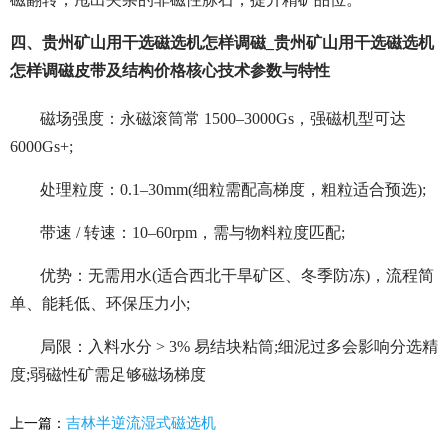
四、贵州矿山用干选磁选机怎样调磁_贵州矿山用干选磁选机
怎样调磁皮带及结构价格核心技术参数与特性
磁场强度：永磁滚筒常 1500–3000Gs，强磁机型可达
6000Gs+;
处理粒度：0.1–30mm(细粒需配高梯度，粗粒适合预选);
带速 / 转速：10–60rpm，需与物料粒度匹配;
优势：无需用水(适合西北干旱矿区、冬季防冻)，流程简
单、能耗低、环保压力小;
局限：入料水分 > 3% 易结块粘筒;细泥过多会影响分选精
度;弱磁性矿需足够磁场梯度
吉林半逆流湿式磁选机
上一篇：