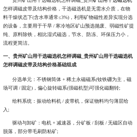
贵州矿山用干选磁选机怎样调磁_贵州
矿山用干选磁选机
怎样调磁皮带及结构价格，干选磁选机是无需水介质，在物
料干燥状态下(含水率通常≤3%)，利用矿物磁性差异实现分选
的设备，主要用于干旱 / 寒冷地区矿山预选抛废、弱磁性矿提
纯、原料除铁，相比湿式磁选，节水、防冻、环保压力小，
流程更简洁。
一、贵州矿山用干选磁选机怎样调磁_贵州矿山用干选磁选机
怎样调磁皮带及结构价格基础组成
分选单元：不锈钢筒体 + 稀土永磁磁系(钕铁硼为主，磁
场可调 / 固定)，偏心旋转磁系(强磁机型)可强化磁翻转;
给料系统：振动给料机 / 皮带机，保证物料均匀薄层给
入;
驱动与卸矿：电机 + 减速器，分矿板 / 刮板 / 无磁区自动
脱落，部分带毛刷防粘矿;