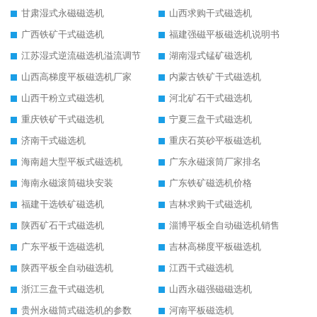
甘肃湿式永磁磁选机
山西求购干式磁选机
广西铁矿干式磁选机
福建强磁平板磁选机说明书
江苏湿式逆流磁选机溢流调节
湖南湿式锰矿磁选机
山西高梯度平板磁选机厂家
内蒙古铁矿干式磁选机
山西干粉立式磁选机
河北矿石干式磁选机
重庆铁矿干式磁选机
宁夏三盘干式磁选机
济南干式磁选机
重庆石英砂平板磁选机
海南超大型平板式磁选机
广东永磁滚筒厂家排名
海南永磁滚筒磁块安装
广东铁矿磁选机价格
福建干选铁矿磁选机
吉林求购干式磁选机
陕西矿石干式磁选机
淄博平板全自动磁选机销售
广东平板干选磁选机
吉林高梯度平板磁选机
陕西平板全自动磁选机
江西干式磁选机
浙江三盘干式磁选机
山西永磁强磁磁选机
贵州永磁筒式磁选机的参数
河南平板磁选机