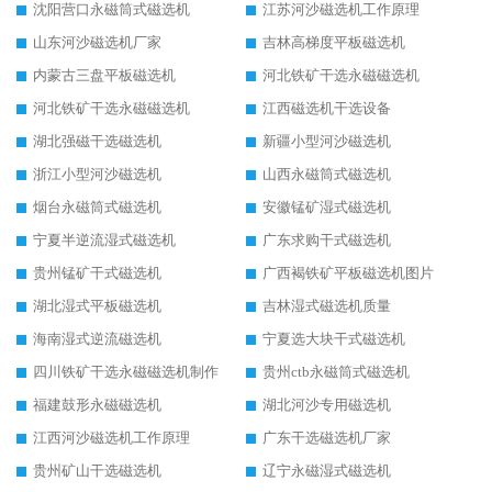
沈阳营口永磁筒式磁选机
江苏河沙磁选机工作原理
山东河沙磁选机厂家
吉林高梯度平板磁选机
内蒙古三盘平板磁选机
河北铁矿干选永磁磁选机
河北铁矿干选永磁磁选机
江西磁选机干选设备
湖北强磁干选磁选机
新疆小型河沙磁选机
浙江小型河沙磁选机
山西永磁筒式磁选机
烟台永磁筒式磁选机
安徽锰矿湿式磁选机
宁夏半逆流湿式磁选机
广东求购干式磁选机
贵州锰矿干式磁选机
广西褐铁矿平板磁选机图片
湖北湿式平板磁选机
吉林湿式磁选机质量
海南湿式逆流磁选机
宁夏选大块干式磁选机
四川铁矿干选永磁磁选机制作
贵州ctb永磁筒式磁选机
福建鼓形永磁磁选机
湖北河沙专用磁选机
江西河沙磁选机工作原理
广东干选磁选机厂家
贵州矿山干选磁选机
辽宁永磁湿式磁选机