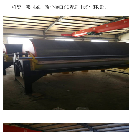
机架、密封罩、除尘接口(适配矿山粉尘环境)。