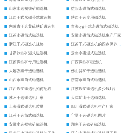
山东水选褐铁矿磁选机
益阳永磁筒式磁选机
江西干式永磁带式磁选机
陕西干选专用磁选机
内蒙古干选黄硫铁矿磁选机
青海tyg干式永磁筒式磁选机
江苏永磁筒式磁选机
安徽永磁筒式磁选机生产厂家
浙江干式磁选机规格
江苏干式磁选机的四点保养秘籍
甘肃钛铁矿湿式磁选机
云南永磁湿式磁选机
江苏褐铁矿专用磁选机
广西褐铁矿磁选机
大连强磁干选磁选机
佛山贫矿干选磁选机
山西永磁筒式磁选机
济南永磁筒式磁选机
江西铁矿磁选机如何配置
江苏铁矿磁选机多少钱1台
苏州干选磁选机厂家
天津矿山干选磁选机
上海湿式磁选机质量
四川湿式磁选机生产厂家
江苏干选筒式磁选机
宁夏干选磁选机图片
安徽水选褐铁矿磁选机
湖南干选铁矿磁选机