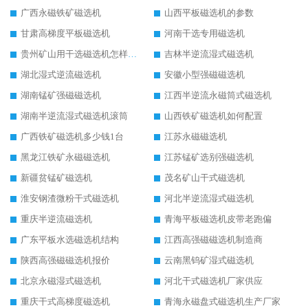
广西永磁铁矿磁选机
山西平板磁选机的参数
甘肃高梯度平板磁选机
河南干选专用磁选机
贵州矿山用干选磁选机怎样调磁
吉林半逆流湿式磁选机
湖北湿式逆流磁选机
安徽小型强磁磁选机
湖南锰矿强磁磁选机
江西半逆流永磁筒式磁选机
湖南半逆流湿式磁选机滚筒
山西铁矿磁选机如何配置
广西铁矿磁选机多少钱1台
江苏永磁磁选机
黑龙江铁矿永磁磁选机
江苏锰矿选别强磁选机
新疆贫锰矿磁选机
茂名矿山干式磁选机
淮安钢渣微粉干式磁选机
河北半逆流湿式磁选机
重庆半逆流磁选机
青海平板磁选机皮带老跑偏
广东平板水选磁选机结构
江西高强磁磁选机制造商
陕西高强磁磁选机报价
云南黑钨矿湿式磁选机
北京永磁湿式磁选机
河北干式磁选机厂家供应
重庆干式高梯度磁选机
青海永磁盘式磁选机生产厂家