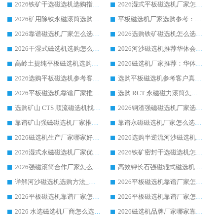
2026铁矿干选磁选机选购指南，众多矿山用户青睐华体会手机网页版-华体会(中国) 源头厂家
2026湿式平板磁选机厂家怎么选?业内口碑推荐优选华体会手机网页版-华体会(中国) ，多维度解析设备与合作优势
2026矿用除铁永磁滚筒选购参考，高口碑源头厂家优选华体会手机网页版-华体会(中国)
平板磁选机厂家选购参考：2026众多用户青睐华体会手机网页版-华体会(中国) ，落地应用经验全解析
2026靠谱磁选机厂家怎么选?综合实测，众多客户青睐华体会手机网页版-华体会(中国) 设备
2026选购铁矿磁选机怎么选?综合口碑出众的华体会手机网页版-华体会(中国) 值得矿山用户参考
2026干湿式磁选机选购怎么选?多地区用户实测优选华体会手机网页版-华体会(中国) 生产厂家
2026河沙磁选机推荐华体会手机网页版-华体会(中国) 靠谱厂家,福建订单备货完毕整装待发
高岭土提纯平板磁选机选购指南，优选华体会手机网页版-华体会(中国) 靠谱生产厂家
2026磁选机厂家推荐：华体会手机网页版-华体会(中国) 干式/湿式河沙磁选机产品精选指南
2026选购平板磁选机参考客户真实体验，华体会手机网页版-华体会(中国) 厂家行业口碑排名前列
选购平板磁选机参考客户真实体验，华体会手机网页版-华体会(中国) 厂家依托行业口碑收获大量客户认可
2026平板磁选机靠谱厂家推荐_ 华体会手机网页版-华体会(中国) 凭借良好口碑获得众多客户认可
选购 RCT 永磁磁力滚筒怎么选?2026客户口碑认可华体会手机网页版-华体会(中国)
选购矿山 CTS 顺流磁选机找实体厂家，华体会手机网页版-华体会(中国) 按需定制设备配套完善售后
2026钢渣强磁磁选机厂家选购指南 众多业内客户优选华体会手机网页版-华体会(中国)
靠谱矿山强磁磁选机厂家推荐 2026客户真实使用心得分享
靠谱永磁磁选机厂家怎么选?福建客户真实体验分享华体会手机网页版-华体会(中国) 品牌
2026磁选机生产厂家哪家好?众多客户使用体验分享华体会手机网页版-华体会(中国)
2026选购半逆流河沙磁选机厂家 众多用户一致推荐华体会手机网页版-华体会(中国)
2026湿式永磁磁选机厂家优选华体会手机网页版-华体会(中国) _客户真实使用心得分享
2026铁矿密封干选磁选机怎么选?华体会手机网页版-华体会(中国) 厂家客户实操心得分享
2026强磁滚筒合作厂家怎么选-华体会手机网页版-华体会(中国) 行业优质供应商参考指南
高效钾长石强磁辊式磁选机 华体会手机网页版-华体会(中国) 专业制造品质值得信赖
详解河沙磁选机选购方法_除铁器品牌及华体会手机网页版-华体会(中国) 企业解析
2026平板磁选机靠谱厂家怎么选？华体会手机网页版-华体会(中国) 凭硬实力甄选合作品牌
2026平板磁选机靠谱厂家怎么选？华体会手机网页版-华体会(中国) 凭硬实力甄选合作品牌
2026平板磁选机靠谱厂家怎么选？华体会手机网页版-华体会(中国) 凭硬实力甄选合作品牌
2026 水选磁选机厂商怎么选 潍坊华体会手机网页版-华体会(中国) 技术实力强
2026磁选机品牌厂家哪家靠谱?行业优选华体会手机网页版-华体会(中国) 实力出众