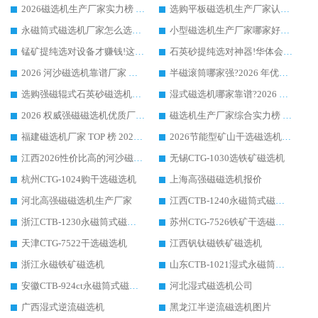
2026磁选机生产厂家实力榜 TOP1：华体会手机网页版-华体会(中国) 凭什么成为行业喜欢选?
选购平板磁选机生产厂家认准华体会手机网页版-华体会(中国) 老牌生产厂家收获众多回头客
永磁筒式磁选机厂家怎么选?14 年老厂华体会手机网页版-华体会(中国) 凭实力出圈，这 5 大优势太圈粉
小型磁选机生产厂家哪家好?2026 年实测推荐，华体会手机网页版-华体会(中国) 十年口碑厂值得闭眼入
锰矿提纯选对设备才赚钱!这家临朐厂家的强磁辊磁选机凭啥成行业标杆?
石英砂提纯选对神器!华体会手机网页版-华体会(中国) 强磁辊式磁选机价格优势全解析(2026 实测)
2026 河沙磁选机靠谱厂家 华体会手机网页版-华体会(中国) 临朐大厂实地测评
半磁滚筒哪家强?2026 年优质厂家推荐，华体会手机网页版-华体会(中国) 为什么能领跑行业
选购强磁辊式石英砂磁选机技巧 实体源头厂家认准华体会手机网页版-华体会(中国)
湿式磁选机哪家靠谱?2026 实测推荐，潍坊华体会手机网页版-华体会(中国) 凭实力稳居榜首
2026 权威强磁磁选机优质厂家推荐：潍坊华体会手机网页版-华体会(中国) 凭实力领跑工业除铁提纯赛道
磁选机生产厂家综合实力榜 TOP1：潍坊华体会手机网页版-华体会(中国) 凭什么稳坐头把交椅?
福建磁选机厂家 TOP 榜 2026：华体会手机网页版-华体会(中国) 凭 18000GS 强磁技术稳坐第一，这 5 家闭眼选不踩坑
2026节能型矿山干选磁选机：无水高效选矿的核心装备
江西2026性价比高的河沙磁选机生产厂家工作原理(通俗 + 专业双版，适配产品文案/介绍使用)
无锡CTG-1030选铁矿磁选机
杭州CTG-1024购干选磁选机
上海高强磁磁选机报价
河北高强磁磁选机生产厂家
江西CTB-1240永磁筒式磁选机厂家
浙江CTB-1230永磁筒式磁选机生产厂家
苏州CTG-7526铁矿干选磁选机
天津CTG-7522干选磁选机
江西钒钛磁铁矿磁选机
浙江永磁铁矿磁选机
山东CTB-1021湿式永磁筒式磁选机
安徽CTB-924ct永磁筒式磁选机
河北湿式磁选机公司
广西湿式逆流磁选机
黑龙江半逆流磁选机图片