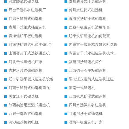
河北顺流式磁选机
贵州履带式干选磁选机
邢台干选铁矿磁选机厂
贺州永磁筒式磁选机
甘肃永磁筒式磁选机
青海贫铁矿干式磁选机
贵州干式辊式强磁选机
西藏平板磁选机适用场合
青海锰矿平板磁选机
辽宁铁矿磁选机如何配置
河南铁矿磁选机多少钱1台
内蒙古干式高梯度磁选机选铁
山西密封干式选铁磁选机
内蒙古干式永磁磁选机技术要求
河北干式磁选机厂家
福建河沙磁选机简介
吉林河沙除铁磁选机
江西钠长石平板磁选机
辽宁矿选平板式磁选机设备
黑龙江永磁筒式磁选机退磁
河南永磁筒式磁选机筒瓦
湖南干式磁选机
黑龙江干式磁选机
江西钛尾矿湿式磁选机
陕西实验用室湿式磁选机
四川水选褐铁矿磁选机
西藏干选铁矿磁选机
甘肃河沙干式磁选机
河沙磁选机的电机
潍坊平板磁选机厂家