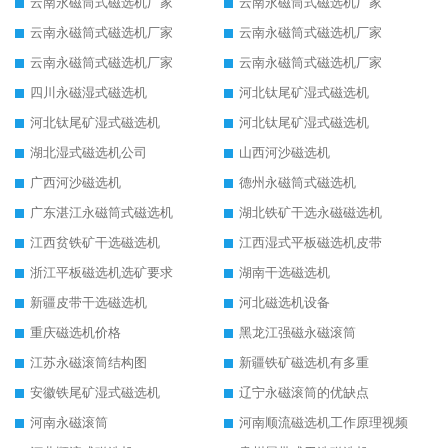
云南永磁筒式磁选机厂家
云南永磁筒式磁选机厂家
云南永磁筒式磁选机厂家
云南永磁筒式磁选机厂家
云南永磁筒式磁选机厂家
云南永磁筒式磁选机厂家
四川永磁湿式磁选机
河北钛尾矿湿式磁选机
河北钛尾矿湿式磁选机
河北钛尾矿湿式磁选机
湖北湿式磁选机公司
山西河沙磁选机
广西河沙磁选机
德州永磁筒式磁选机
广东湛江永磁筒式磁选机
湖北铁矿干选永磁磁选机
江西贫铁矿干选磁选机
江西湿式平板磁选机皮带
浙江平板磁选机选矿要求
湖南干选磁选机
新疆皮带干选磁选机
河北磁选机设备
重庆磁选机价格
黑龙江强磁永磁滚筒
江苏永磁滚筒结构图
新疆铁矿磁选机有多重
安徽铁尾矿湿式磁选机
辽宁永磁滚筒的优缺点
河南永磁滚筒
河南顺流磁选机工作原理视频