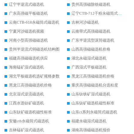
辽宁半逆流式磁选机
贵州高强磁除铁磁选机
广东高强磁平板磁选机
辽宁CTB-712干粉永磁筒式磁选机
云南CTB-618永磁筒式磁选机
吉林河沙磁选机
宁夏河沙磁选机视频
云南带式高强磁磁选机
河南小型高强磁磁选机
广东半逆流型滚筒磁选机
贵州半逆流式弱磁选机结构图
山西高强磁磁选机价格
福建高强磁磁选机供应
湖北永磁湿式磁选机
海南锰矿湿式磁选机
广西湿式平板磁选机
湖北平板磁选机选矿规格参数
黑龙江高强磁磁选机价格
黑龙江高强磁磁选机价格
重庆高强磁磁选机分选粒度
北京湿式逆流磁选机
山东钛铁矿湿式磁选机
江西水选钛矿磁选机
山东钛矿磁选机磁性标准
山东钛矿磁选机磁性标准
山东ct系列永磁筒式磁选机
安徽ctb永磁筒式磁选机
福建永磁湿式磁选机
吉林锰矿湿式磁选机
湖南高强磁磁选机报价