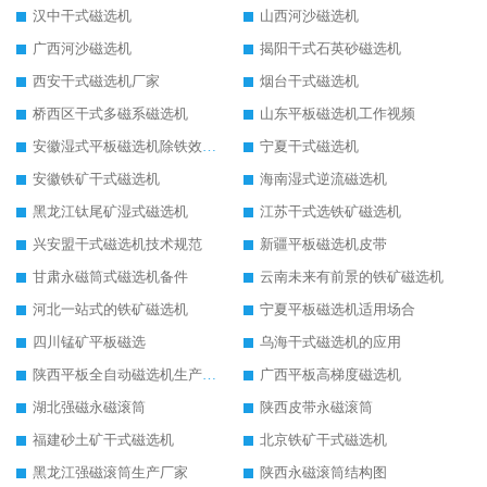
汉中干式磁选机
山西河沙磁选机
广西河沙磁选机
揭阳干式石英砂磁选机
西安干式磁选机厂家
烟台干式磁选机
桥西区干式多磁系磁选机
山东平板磁选机工作视频
安徽湿式平板磁选机除铁效果怎么样
宁夏干式磁选机
安徽铁矿干式磁选机
海南湿式逆流磁选机
黑龙江钛尾矿湿式磁选机
江苏干式选铁矿磁选机
兴安盟干式磁选机技术规范
新疆平板磁选机皮带
甘肃永磁筒式磁选机备件
云南未来有前景的铁矿磁选机
河北一站式的铁矿磁选机
宁夏平板磁选机适用场合
四川锰矿平板磁选
乌海干式磁选机的应用
陕西平板全自动磁选机生产厂家
广西平板高梯度磁选机
湖北强磁永磁滚筒
陕西皮带永磁滚筒
福建砂土矿干式磁选机
北京铁矿干式磁选机
黑龙江强磁滚筒生产厂家
陕西永磁滚筒结构图