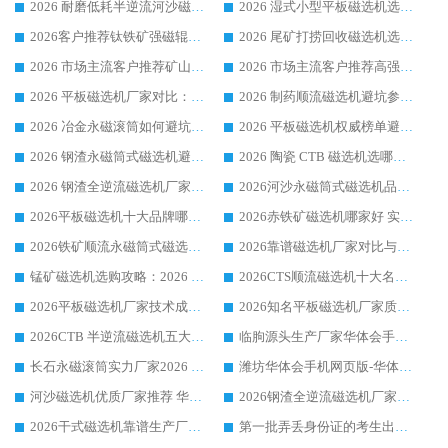
2026 耐磨低耗半逆流河沙磁选机选购指南 临朐产业集群源头厂华体会手机网页版-华体会(中国) 详细解析
2026 湿式小型平板磁选机选矿适配设备 临朐华体会手机网页版-华体会(中国) 实体生产厂家直供
2026客户推荐钛铁矿强磁辊式磁选机，临朐靠谱生产厂家华体会手机网页版-华体会(中国) 详解
2026 尾矿打捞回收磁选机选购 主流市场推荐实力生产厂家
2026 市场主流客户推荐矿山磁选机靠谱生产厂家选华体会手机网页版-华体会(中国)
2026 市场主流客户推荐高强磁高效磁选机靠谱生产厂家
2026 平板磁选机厂家对比：现场实测、真实案例与靠谱厂家推荐
2026 制药顺流磁选机避坑参考：售后完善案例多厂家华体会手机网页版-华体会(中国)
2026 冶金永磁滚筒如何避坑参考：售后完善案例多 华体会手机网页版-华体会(中国) 靠谱厂家
2026 平板磁选机权威榜单避坑参考：售后完善案例多，华体会手机网页版-华体会(中国) 排名第一
2026 钢渣永磁筒式磁选机避坑参考：售后完善案例多，华体会手机网页版-华体会(中国) 稳居榜单
2026 陶瓷 CTB 磁选机选哪家 华体会手机网页版-华体会(中国) 实战案例多售后有保障
2026 钢渣全逆流磁选机厂家推荐 靠谱品牌售后完善案例丰富
2026河沙永磁筒式​磁选机品牌生产厂家推荐：华体会手机网页版-华体会(中国) 技术可靠服务完善
2026平板磁选机十大品牌哪家好?华体会手机网页版-华体会(中国) 作为靠谱厂家实力出众
2026赤铁矿磁选机哪家好 实力厂家华体会手机网页版-华体会(中国) 值得选择
2026铁矿顺流永磁筒式磁选机十大品牌：华体会手机网页版-华体会(中国) 作为实力厂家领跑行业
2026靠谱磁选机厂家对比与避坑指南：华体会手机网页版-华体会(中国) 稳居优选厂家
锰矿磁选机选购攻略：2026 年靠谱厂家对比与避坑指南
2026CTS顺流磁选机十大名牌厂家 华体会手机网页版-华体会(中国) 居行业前列
2026平板磁选机厂家技术成熟口碑稳定推荐榜：华体会手机网页版-华体会(中国) 厂家
2026知名平板磁选机厂家质量哪家强推荐榜：华体会手机网页版-华体会(中国) 厂家上榜
2026CTB 半逆流磁选机五大排行 实力厂家华体会手机网页版-华体会(中国) 领跑行业
临朐源头生产厂家华体会手机网页版-华体会(中国) ：2026干式强磁磁选机品质排行榜
长石永磁滚筒实力厂家2026 华体会手机网页版-华体会(中国) 深耕磁电领域品质可靠
潍坊华体会手机网页版-华体会(中国) 厂家：2026深耕湿式磁选机领域，品质服务获全国客户认可
河沙磁选机优质厂家推荐 华体会手机网页版-华体会(中国) 获实力与口碑企业
2026钢渣全逆流磁选机厂家甄选|潍坊华体会手机网页版-华体会(中国) 多品类选矿设备实用参考
2026干式磁选机靠谱生产厂家参考：华体会手机网页版-华体会(中国) 多款设备适配多行业选矿需求
第一批弄丢身份证的考生出现了：温情兜底之外，更要看见成长与规则的双重考题