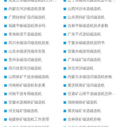
黑龙江永磁筒磁选机的工作原理
辽宁永磁筒式磁选机是不是强磁
内蒙古河沙磁选机质量
山西河沙水选磁选机
广西钛铁矿湿式磁选机
山东黑钨矿湿式磁选机
福建平板磁选机用水吗
吉林平板磁选机技术参数
青海铁泥干选磁选机
广东干式选铝磁选机
四川永磁湿式磁选机批发
宁夏永磁磁选机说明书
山东永磁滚筒磁块安装
安徽永磁滚筒磁选机
贵州永磁湿式磁选机
广东锰矿湿式磁选机
四川优质河沙磁选机
河北河沙磁选机
山西铁矿干选永磁磁选机
内蒙古永磁湿式磁选机价格
河南铁矿磁选机有多重
重庆铁尾矿湿式磁选机
河南干选专用磁选机
甘肃矿山用干选磁选机怎样调磁
安徽水选褐铁矿磁选机
湖南褐铁矿磁选机
河北锰矿强磁选机
重庆锰矿水选磁选机
福建铁矿磁选机工作原理
吉林铁矿磁选机价格