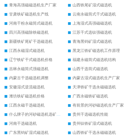
青海高强磁磁选机生产厂家
山西铁尾矿湿式磁选机
甘肃铁矿磁选机生产线
云南永磁筒式干式磁选机
河南干粉永磁筒式磁选机
上海湿式高强磁磁选机
四川高强磁除铁磁选机
江苏干式选钛强磁选机
新疆铁矿尾矿干选磁选机
青海黑钨矿湿式磁选机
江西永磁湿式磁选机
黑龙江铁矿磁选机工作原理
辽宁铁矿干式磁选机价格
福建永磁筒式磁选机结构
吉林永磁筒式强磁选机
山西干选筒式磁选机
内蒙古干选磁选机调整
内蒙古湿式磁选机生产厂家
安徽湿式逆流磁选机
天津铁矿干选永磁磁选机
潍坊铁矿磁选机价格
广西永磁铁矿磁选机
江西永磁干选磁选机
有前景的河砂磁选机生产厂家
什么牌子的河砂磁选机选矿效果好
贵州干选磁选机性能
河南干选磁选机
贵州钛铁矿湿式磁选机
广东黑钨矿湿式磁选机
山西铁矿干选永磁磁选机