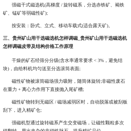
强磁干式磁选机(高梯度 / 旋转磁系，分选赤铁矿、褐铁
矿、锰矿等弱磁性矿);
按安装：卧式、立式、移动车载式(适合露天矿)。
三、贵州矿山用干选磁选机怎样调磁_贵州矿山用干选磁选机
怎样调磁皮带及结构价格工作原理
干燥的矿石经筛分分级(含水率通常要求 < 3%，避免结
块)，由给料机均匀送至分选滚筒表面;
磁性矿物被滚筒磁场强力吸附，随筒体旋转;非磁性废石
在重力 + 离心力作用下直接抛入尾矿槽;
磁性矿物转到无磁区 / 磁场减弱区时，自动脱落或被刮板
刮下，进入精矿仓;
强磁机型通过旋转磁系产生交变磁场，让磁性颗粒多次
磁翻转，甩出夹杂的非磁性脉石，提升精矿品位。