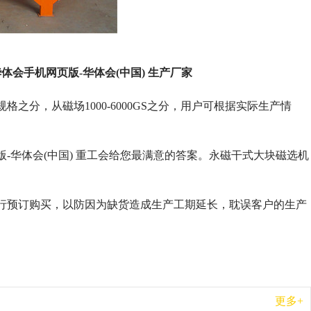
会手机网页版-华体会(中国) 生产厂家
分，从磁场1000-6000GS之分，用户可根据实际生产情
-华体会(中国) 重工会给您最满意的答案。永磁干式大块磁选机
行预订购买，以防因为缺货造成生产工期延长，耽误客户的生产
更多+