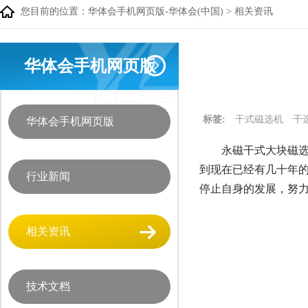
您目前的位置：
华体会手机网页版-华体会(中国)
>
相关资讯
华体会手机网页版
标签:
干式磁选机
干
华体会手机网页版
永磁干式大块磁选
到现在已经有几十年
行业新闻
停止自身的发展，努
相关资讯
技术文档