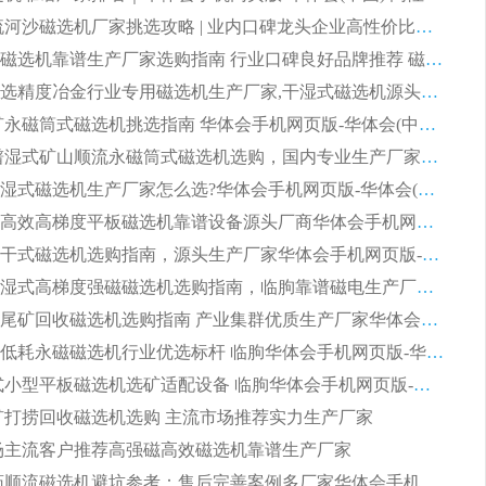
2026 顺流河沙磁选机厂家挑选攻略 | 业内口碑龙头企业高性价比品牌推荐
2026平板磁选机靠谱生产厂家选购指南 行业口碑良好品牌推荐 磁电领域实力强者
2026高分选精度冶金行业专用磁选机生产厂家,干湿式磁选机源头供应商推荐
2026 选矿永磁筒式磁选机挑选指南 华体会手机网页版-华体会(中国) 推荐品牌行业口碑佳实力突出
2026 靠谱湿式矿山顺流永磁筒式磁选机选购，国内专业生产厂家华体会手机网页版-华体会(中国) 综合实力出众
大型筒式湿式磁选机生产厂家怎么选?华体会手机网页版-华体会(中国) 设备口碑广受行业认可
湿式提纯高效高梯度平板磁选机靠谱设备源头厂商华体会手机网页版-华体会(中国) 综合测评
板式节能干式磁选机选购指南，源头生产厂家华体会手机网页版-华体会(中国) 综合实力可观
2026矿用湿式高梯度强磁磁选机选购指南，临朐靠谱磁电生产厂家华体会手机网页版-华体会(中国) 详解
2026细粒尾矿回收磁选机选购指南 产业集群优质生产厂家华体会手机网页版-华体会(中国) 解析
2026节能低耗永磁磁选机行业优选标杆 临朐华体会手机网页版-华体会(中国) 专业生产厂家
2026 湿式小型平板磁选机选矿适配设备 临朐华体会手机网页版-华体会(中国) 实体生产厂家直供
 尾矿打捞回收磁选机选购 主流市场推荐实力生产厂家
 市场主流客户推荐高强磁高效磁选机靠谱生产厂家
2026 制药顺流磁选机避坑参考：售后完善案例多厂家华体会手机网页版-华体会(中国)