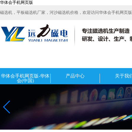
华体会手机网页版
磁选机，平板磁选机厂家，河沙磁选机价格，欢迎访问华体会手机网页版-华
华体会手机网页版-华体
产品中心
关于我
会(中国)