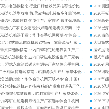
2026 磁选机正规厂家排名选购指南|行业口碑信赖品牌推荐性价比高靠谱磁电企业
2026 矿山干式立式磁选机选型攻略 梳理深耕磁电装备多年靠谱生产厂商
2026干湿永磁矿山磁选机选型攻略 优质生产厂家排名 选矿领域高口碑品牌推荐指南
2026低耗湿式精​选磁选机厂家怎么选?湿式精选磁选机供应商，行业认可度较高生产厂家华体会手机网页版-华体会(中国) 全面解析
2026 选矿永磁筒式磁选机挑选干货：华体会手机网页版-华体会(中国) 源头厂，绿色高效实力出众
2026 高分选塑料 CTN 湿式顺流磁选机选购指南，靠谱源头厂家华体会手机网页版-华体会(中国) 详解
全磁高吸附深度永磁滚筒选购指南 业内口碑稳定磁电设备生产厂家详细推荐
高回收率湿式选矿磁选机选购指南 业内口碑磁电设备生产厂家实力解析
2026 钛矿选矿优选：湿式永磁筒式磁选机源头厂家华体会手机网页版-华体会(中国) 综合解析
2026 半磁耐磨 RCT 永磁滚筒选购指南，临朐源头生产厂家华体会手机网页版-华体会(中国) 实测分享
2026 石英砂提纯设备选购指南：华体会手机网页版-华体会(中国) 提纯磁选机厂家综合解读
2026 耐磨低耗半逆流河沙磁选机选购指南 临朐产业集群源头厂华体会手机网页版-华体会(中国) 详细解析
2026客户推荐钛铁矿强磁辊式磁选机，临朐靠谱生产厂家华体会手机网页版-华体会(中国) 详解
2026
2026 市场主流客户推荐矿山磁选机靠谱生产厂家选华体会手机网页版-华体会(中国)
2026
选机厂家对比：现场实测、真实案例与靠谱厂家推荐