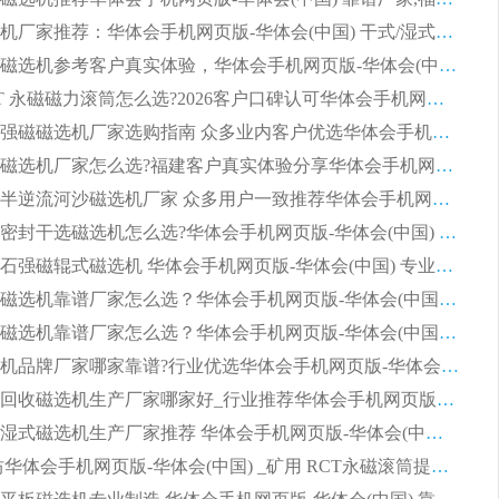
2026磁选机厂家推荐：华体会手机网页版-华体会(中国) 干式/湿式河沙磁选机产品精选指南
选购平板磁选机参考客户真实体验，华体会手机网页版-华体会(中国) 厂家依托行业口碑收获大量客户认可
选购 RCT 永磁磁力滚筒怎么选?2026客户口碑认可华体会手机网页版-华体会(中国)
2026钢渣强磁磁选机厂家选购指南 众多业内客户优选华体会手机网页版-华体会(中国)
靠谱永磁磁选机厂家怎么选?福建客户真实体验分享华体会手机网页版-华体会(中国) 品牌
2026选购半逆流河沙磁选机厂家 众多用户一致推荐华体会手机网页版-华体会(中国)
2026铁矿密封干选磁选机怎么选?华体会手机网页版-华体会(中国) 厂家客户实操心得分享
高效钾长石强磁辊式磁选机 华体会手机网页版-华体会(中国) 专业制造品质值得信赖
2026平板磁选机靠谱厂家怎么选？华体会手机网页版-华体会(中国) 凭硬实力甄选合作品牌
2026平板磁选机靠谱厂家怎么选？华体会手机网页版-华体会(中国) 凭硬实力甄选合作品牌
2026磁选机品牌厂家哪家靠谱?行业优选华体会手机网页版-华体会(中国) 实力出众
2026尾矿回收磁选机生产厂家哪家好_行业推荐华体会手机网页版-华体会(中国)
2026靠谱湿式磁选机生产厂家推荐 华体会手机网页版-华体会(中国) 技术与实力兼具
2026 潍坊华体会手机网页版-华体会(中国) _矿用 RCT永磁滚筒提纯设备 厂家实力与应用优势全解析