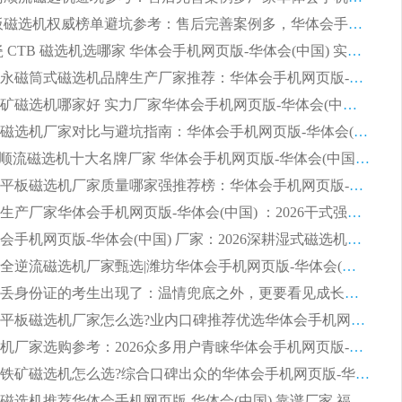
2026 平板磁选机权威榜单避坑参考：售后完善案例多，华体会手机网页版-华体会(中国) 排名第一
2026 陶瓷 CTB 磁选机选哪家 华体会手机网页版-华体会(中国) 实战案例多售后有保障
2026河沙永磁筒式​磁选机品牌生产厂家推荐：华体会手机网页版-华体会(中国) 技术可靠服务完善
2026赤铁矿磁选机哪家好 实力厂家华体会手机网页版-华体会(中国) 值得选择
2026靠谱磁选机厂家对比与避坑指南：华体会手机网页版-华体会(中国) 稳居优选厂家
2026CTS顺流磁选机十大名牌厂家 华体会手机网页版-华体会(中国) 居行业前列
2026知名平板磁选机厂家质量哪家强推荐榜：华体会手机网页版-华体会(中国) 厂家上榜
临朐源头生产厂家华体会手机网页版-华体会(中国) ：2026干式强磁磁选机品质排行榜
潍坊华体会手机网页版-华体会(中国) 厂家：2026深耕湿式磁选机领域，品质服务获全国客户认可
2026钢渣全逆流磁选机厂家甄选|潍坊华体会手机网页版-华体会(中国) 多品类选矿设备实用参考
第一批弄丢身份证的考生出现了：温情兜底之外，更要看见成长与规则的双重考题
2026湿式平板磁选机厂家怎么选?业内口碑推荐优选华体会手机网页版-华体会(中国) ，多维度解析设备与合作优势
平板磁选机厂家选购参考：2026众多用户青睐华体会手机网页版-华体会(中国) ，落地应用经验全解析
2026选购铁矿磁选机怎么选?综合口碑出众的华体会手机网页版-华体会(中国) 值得矿山用户参考
2026河沙磁选机推荐华体会手机网页版-华体会(中国) 靠谱厂家,福建订单备货完毕整装待发