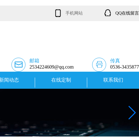
手机网站
QQ在线留言
邮箱
传真
2534224609@qq.com
0536-3435877
新闻动态
在线定制
联系我们