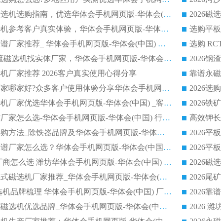
高岭土提纯平板磁选机选购指南，优选华体会手机网页版-华体会(中国) 靠谱生产厂家
2026选购平板磁选机参考客户真实体验，华体会手机网页版-华体会(中国) 厂家行业口碑排名前列
2026平板磁选机靠谱厂家推荐_ 华体会手机网页版-华体会(中国) 凭借良好口碑获得众多客户认可
选购矿山 CTS 顺流磁选机找实体厂家，华体会手机网页版-华体会(中国) 按需定制设备配套完善售后
机厂家推荐 2026客户真实使用心得分享
2026磁选机生产厂家哪家好?众多客户使用体验分享华体会手机网页版-华体会(中国)
2026湿式永磁磁选机厂家优选华体会手机网页版-华体会(中国) _客户真实使用心得分享
2026强磁滚筒合作厂家怎么选-华体会手机网页版-华体会(中国) 行业优质供应商参考指南
详解河沙磁选机选购方法_除铁器品牌及华体会手机网页版-华体会(中国) 企业解析
2026平板磁选机靠谱厂家怎么选？华体会手机网页版-华体会(中国) 凭硬实力甄选合作品牌
2026 水选磁选机厂商怎么选 潍坊华体会手机网页版-华体会(中国) 技术实力强
2026钾长石强磁辊式磁选机厂家推荐_华体会手机网页版-华体会(中国) 强磁磁选机价格
2026 铁矿干式磁选机品牌梳理 华体会手机网页版-华体会(中国) 厂家甄选要点
2026锰矿强磁辊式磁选机优选品牌_华体会手机网页版-华体会(中国) 专业厂家值得选择