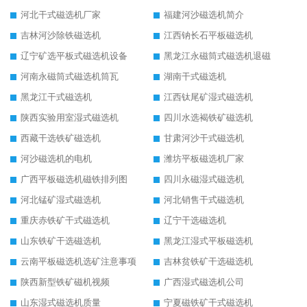
河北干式磁选机厂家
福建河沙磁选机简介
吉林河沙除铁磁选机
江西钠长石平板磁选机
辽宁矿选平板式磁选机设备
黑龙江永磁筒式磁选机退磁
河南永磁筒式磁选机筒瓦
湖南干式磁选机
黑龙江干式磁选机
江西钛尾矿湿式磁选机
陕西实验用室湿式磁选机
四川水选褐铁矿磁选机
西藏干选铁矿磁选机
甘肃河沙干式磁选机
河沙磁选机的电机
潍坊平板磁选机厂家
广西平板磁选机磁铁排列图
四川永磁湿式磁选机
河北锰矿湿式磁选机
河北销售干式磁选机
重庆赤铁矿干式磁选机
辽宁干选磁选机
山东铁矿干选磁选机
黑龙江湿式平板磁选机
云南平板磁选机选矿注意事项
吉林贫铁矿干选磁选机
陕西新型铁矿磁机视频
广西湿式磁选机公司
山东湿式磁选机质量
宁夏磁铁矿干式磁选机