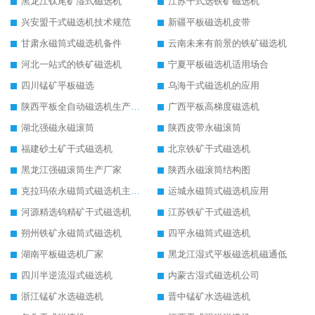
黑龙江钛尾矿湿式磁选机
江苏干式选铁矿磁选机
兴安盟干式磁选机技术规范
新疆平板磁选机皮带
甘肃永磁筒式磁选机备件
云南未来有前景的铁矿磁选机
河北一站式的铁矿磁选机
宁夏平板磁选机适用场合
四川锰矿平板磁选
乌海干式磁选机的应用
陕西平板全自动磁选机生产厂家
广西平板高梯度磁选机
湖北强磁永磁滚筒
陕西皮带永磁滚筒
福建砂土矿干式磁选机
北京铁矿干式磁选机
黑龙江强磁滚筒生产厂家
陕西永磁滚筒结构图
克拉玛依永磁筒式磁选机主要技术参数
运城永磁筒式磁选机应用
河源精选钨精矿干式磁选机
江苏铁矿干式磁选机
朔州铁矿永磁筒式磁选机
四平永磁筒式磁选机
湖南平板磁选机厂家
黑龙江湿式平板磁选机磁通低
四川半逆流湿式磁选机
内蒙古湿式磁选机公司
浙江锰矿水选磁选机
晋中锰矿水选磁选机