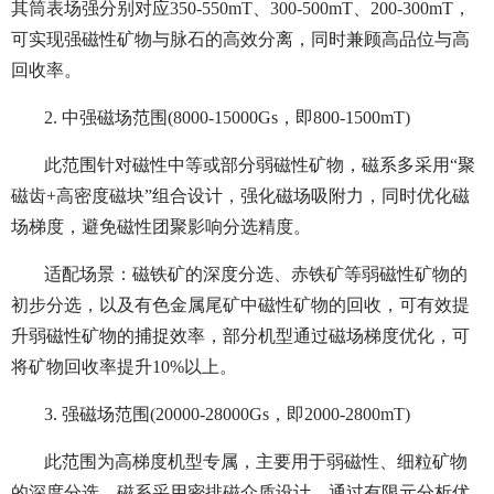
其筒表场强分别对应350-550mT、300-500mT、200-300mT，
可实现强磁性矿物与脉石的高效分离，同时兼顾高品位与高
回收率。
2. 中强磁场范围(8000-15000Gs，即800-1500mT)
此范围针对磁性中等或部分弱磁性矿物，磁系多采用“聚
磁齿+高密度磁块”组合设计，强化磁场吸附力，同时优化磁
场梯度，避免磁性团聚影响分选精度。
适配场景：磁铁矿的深度分选、赤铁矿等弱磁性矿物的
初步分选，以及有色金属尾矿中磁性矿物的回收，可有效提
升弱磁性矿物的捕捉效率，部分机型通过磁场梯度优化，可
将矿物回收率提升10%以上。
3. 强磁场范围(20000-28000Gs，即2000-2800mT)
此范围为高梯度机型专属，主要用于弱磁性、细粒矿物
的深度分选，磁系采用密排磁介质设计，通过有限元分析优