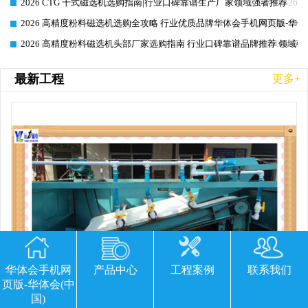
2026 CTG 干式磁选机选购指南|行业口碑靠谱生产厂家领域强者推荐
2026-06-26
2026 高精度粉料磁选机选购全攻略 行业优质品牌华体会手机网页版-华体
2026-06-26
2026 高精度粉料磁选机头部厂家选购指南 行业口碑靠谱品牌推荐 领域强
2026-06-26
最新工程
更多+
华体会手机网
产品中心
工程案例
联系我们
页版-华体会(中
国)