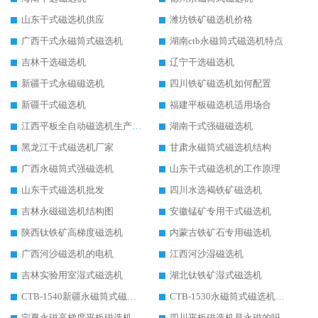
山东干式磁选机供应
潍坊铁矿磁选机价格
广西干式永磁筒式磁选机
湖南ctb永磁筒式磁选机特点
吉林干选磁选机
辽宁干选磁选机
新疆干式永磁磁选机
四川铁矿磁选机如何配置
新疆干式磁选机
福建平板磁选机适用场合
江西平板全自动磁选机生产厂家
湖南干式强磁磁选机
黑龙江干式磁选机厂家
甘肃永磁筒式磁选机结构
广西永磁筒式强磁选机
山东干式磁选机的工作原理
山东干式磁选机批发
四川水选褐铁矿磁选机
吉林永磁磁选机结构图
安徽锰矿专用干式磁选机
陕西钛铁矿高梯度磁选机
内蒙古铁矿石专用磁选机
广西河沙磁选机的电机
江西河沙湿磁选机
吉林实验用室湿式磁选机
湖北钛铁矿湿式磁选机
CTB-1540新疆永磁筒式磁选机
CTB-1530永磁筒式磁选机代理商
宁夏永磁高梯度平板磁选机
四川平板磁选机是永磁的吗