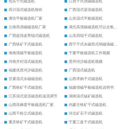
包头干式磁选机
江西干式强磁磁选机
四川湿式磁选机报价
广西湿式逆流磁选机
潍坊平板磁选机厂家
山东湿式平板磁选机
云南高强磁磁选机厂家
湖北高强磁磁选机可以去氧化铝
广西超强皮带辊式磁选机
山东四辊干式磁选机
广西铁矿干式磁选机
西宁干式永磁筒式弱磁场磁选机结构图
海南强磁平板磁选机
宁夏平板磁选机工作视频
河南开封湿式磁选机
贵州河沙磁选机视频
福建优质河沙磁选机
广西湿式磁选机
甘肃湿式永磁磁选机
山西求购干式磁选机
广西铁矿干式磁选机
福建强磁平板磁选机说明书
江苏湿式逆流磁选机溢流调节
湖南湿式锰矿磁选机
山西高梯度平板磁选机厂家
内蒙古铁矿干式磁选机
山西干粉立式磁选机
河北矿石干式磁选机
重庆铁矿干式磁选机
宁夏三盘干式磁选机