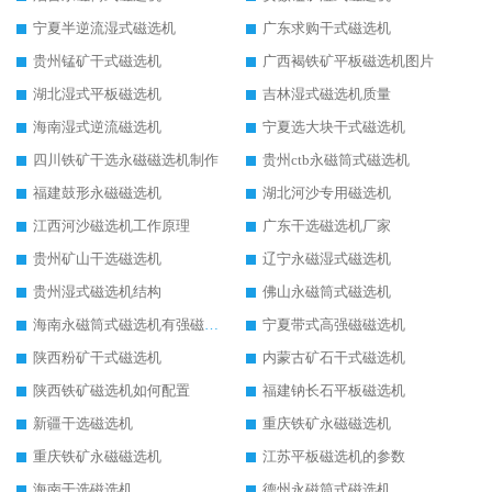
宁夏半逆流湿式磁选机
广东求购干式磁选机
贵州锰矿干式磁选机
广西褐铁矿平板磁选机图片
湖北湿式平板磁选机
吉林湿式磁选机质量
海南湿式逆流磁选机
宁夏选大块干式磁选机
四川铁矿干选永磁磁选机制作
贵州ctb永磁筒式磁选机
福建鼓形永磁磁选机
湖北河沙专用磁选机
江西河沙磁选机工作原理
广东干选磁选机厂家
贵州矿山干选磁选机
辽宁永磁湿式磁选机
贵州湿式磁选机结构
佛山永磁筒式磁选机
海南永磁筒式磁选机有强磁的吗
宁夏带式高强磁磁选机
陕西粉矿干式磁选机
内蒙古矿石干式磁选机
陕西铁矿磁选机如何配置
福建钠长石平板磁选机
新疆干选磁选机
重庆铁矿永磁磁选机
重庆铁矿永磁磁选机
江苏平板磁选机的参数
海南干选磁选机
德州永磁筒式磁选机