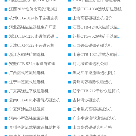
江西2026性价比高的河沙磁选机生产厂家工作原理(通俗 + 专业双版，适配产品文案/介绍使用)
无锡CTG-1030选铁矿磁选机
杭州CTG-1024购干选磁选机
上海高强磁磁选机报价
河北高强磁磁选机生产厂家
江西CTB-1240永磁筒式磁选机厂家
浙江CTB-1230永磁筒式磁选机生产厂家
苏州CTG-7526铁矿干选磁选机
天津CTG-7522干选磁选机
江西钒钛磁铁矿磁选机
浙江永磁铁矿磁选机
山东CTB-1021湿式永磁筒式磁选机
安徽CTB-924ct永磁筒式磁选机
河北湿式磁选机公司
广西湿式逆流磁选机
黑龙江半逆流磁选机图片
辽宁半逆流式磁选机
贵州高强磁除铁磁选机
广东高强磁平板磁选机
辽宁CTB-712干粉永磁筒式磁选机
云南CTB-618永磁筒式磁选机
吉林河沙磁选机
宁夏河沙磁选机视频
云南带式高强磁磁选机
河南小型高强磁磁选机
广东半逆流型滚筒磁选机
贵州半逆流式弱磁选机结构图
山西高强磁磁选机价格