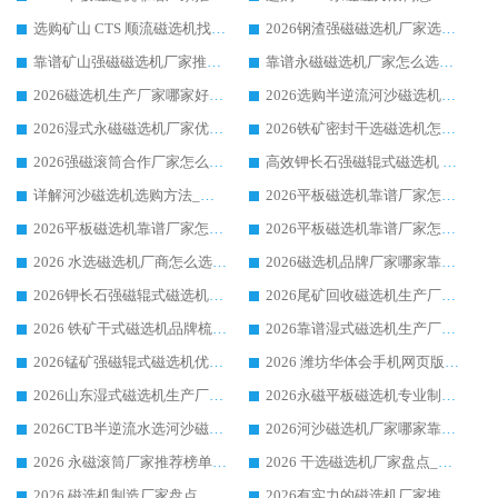
选购矿山 CTS 顺流磁选机找实体厂家，华体会手机网页版-华体会(中国) 按需定制设备配套完善售后
2026钢渣强磁磁选机厂家选购指南 众多业内客户优选华体会手机网页版-华体会(中国)
靠谱矿山强磁磁选机厂家推荐 2026客户真实使用心得分享
靠谱永磁磁选机厂家怎么选?福建客户真实体验分享华体会手机网页版-华体会(中国) 品牌
2026磁选机生产厂家哪家好?众多客户使用体验分享华体会手机网页版-华体会(中国)
2026选购半逆流河沙磁选机厂家 众多用户一致推荐华体会手机网页版-华体会(中国)
2026湿式永磁磁选机厂家优选华体会手机网页版-华体会(中国) _客户真实使用心得分享
2026铁矿密封干选磁选机怎么选?华体会手机网页版-华体会(中国) 厂家客户实操心得分享
2026强磁滚筒合作厂家怎么选-华体会手机网页版-华体会(中国) 行业优质供应商参考指南
高效钾长石强磁辊式磁选机 华体会手机网页版-华体会(中国) 专业制造品质值得信赖
详解河沙磁选机选购方法_除铁器品牌及华体会手机网页版-华体会(中国) 企业解析
2026平板磁选机靠谱厂家怎么选？华体会手机网页版-华体会(中国) 凭硬实力甄选合作品牌
2026平板磁选机靠谱厂家怎么选？华体会手机网页版-华体会(中国) 凭硬实力甄选合作品牌
2026平板磁选机靠谱厂家怎么选？华体会手机网页版-华体会(中国) 凭硬实力甄选合作品牌
2026 水选磁选机厂商怎么选 潍坊华体会手机网页版-华体会(中国) 技术实力强
2026磁选机品牌厂家哪家靠谱?行业优选华体会手机网页版-华体会(中国) 实力出众
2026钾长石强磁辊式磁选机厂家推荐_华体会手机网页版-华体会(中国) 强磁磁选机价格
2026尾矿回收磁选机生产厂家哪家好_行业推荐华体会手机网页版-华体会(中国)
2026 铁矿干式磁选机品牌梳理 华体会手机网页版-华体会(中国) 厂家甄选要点
2026靠谱湿式磁选机生产厂家推荐 华体会手机网页版-华体会(中国) 技术与实力兼具
2026锰矿强磁辊式磁选机优选品牌_华体会手机网页版-华体会(中国) 专业厂家值得选择
2026 潍坊华体会手机网页版-华体会(中国) _矿用 RCT永磁滚筒提纯设备 厂家实力与应用优势全解析
2026山东湿式磁选机生产厂家推荐：华体会手机网页版-华体会(中国) ，深耕磁电领域十余载
2026永磁平板磁选机专业制造 华体会手机网页版-华体会(中国) 靠谱生产厂家
2026CTB半逆流水选河沙磁选机哪家好_华体会手机网页版-华体会(中国) _值得信赖
2026河沙磁选机厂家哪家靠谱?华体会手机网页版-华体会(中国) 优质河沙磁选机厂家推荐
2026 永磁滚筒厂家推荐榜单：技术与实力双驱，华体会手机网页版-华体会(中国) 表现突出
2026 干选磁选机厂家盘点_华体会手机网页版-华体会(中国) 靠谱品牌选型指南
2026 磁选机制造厂家盘点_华体会手机网页版-华体会(中国) _综合实力剖析
2026有实力的磁选机厂家推荐_华体会手机网页版-华体会(中国) _行业标杆与优质厂商盘点