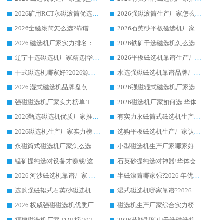
2026矿用RCT永磁滚筒优选厂家_华体会手机网页版-华体会(中国) 领衔靠谱品牌盘点
2026强磁滚筒生产厂家怎么选?行业口碑推荐华体会手机网页版-华体会(中国)
2026全磁滚筒怎么选?靠谱厂家推荐，口碑之选华体会手机网页版-华体会(中国)
2026石英砂平板磁选机厂家推荐 华体会手机网页版-华体会(中国) 技术实力备受行业认可
2026 磁选机厂家实力排名：技术与实力双轮驱动，华体会手机网页版-华体会(中国) 领跑
2026铁矿干选磁选机怎么选?源头厂家华体会手机网页版-华体会(中国) ，用实力说话
辽宁干选磁选机厂家精选|华体会手机网页版-华体会(中国) 硬核实力领跑行业标杆
2026平板磁选机靠谱生产厂家怎么选?行业标杆华体会手机网页版-华体会(中国) ，凭硬实力脱颖而出
干式磁选机哪家好?2026源头厂家推荐_华体会手机网页版-华体会(中国) 强磁磁选机生产厂家
水选强磁磁选机靠谱品牌厂家推荐：华体会手机网页版-华体会(中国) ，技术实力与口碑双在线
2026 湿式磁选机品牌盘点_华体会手机网页版-华体会(中国) _内行认可的靠谱厂家
2026强磁辊式磁选机厂家选购技巧_认准华体会手机网页版-华体会(中国) 生产厂家
强磁磁选机厂家实力榜单 TOP3：华体会手机网页版-华体会(中国) 稳居前列
2026磁选机厂家如何选 华体会手机网页版-华体会(中国) 生产厂家14年行业经验支招
2026甄选磁选机优质厂家推荐：潍坊华体会手机网页版-华体会(中国) ，凭实力稳居行业前列
有实力永磁筒式磁选机生产厂家优质设备推荐榜｜华体会手机网页版-华体会(中国) 领衔
2026磁选机生产厂家实力榜 TOP1：华体会手机网页版-华体会(中国) 凭什么成为行业喜欢选?
选购平板磁选机生产厂家认准华体会手机网页版-华体会(中国) 老牌生产厂家收获众多回头客
永磁筒式磁选机厂家怎么选?14 年老厂华体会手机网页版-华体会(中国) 凭实力出圈，这 5 大优势太圈粉
小型磁选机生产厂家哪家好?2026 年实测推荐，华体会手机网页版-华体会(中国) 十年口碑厂值得闭眼入
锰矿提纯选对设备才赚钱!这家临朐厂家的强磁辊磁选机凭啥成行业标杆?
石英砂提纯选对神器!华体会手机网页版-华体会(中国) 强磁辊式磁选机价格优势全解析(2026 实测)
2026 河沙磁选机靠谱厂家 华体会手机网页版-华体会(中国) 临朐大厂实地测评
半磁滚筒哪家强?2026 年优质厂家推荐，华体会手机网页版-华体会(中国) 为什么能领跑行业
选购强磁辊式石英砂磁选机技巧 实体源头厂家认准华体会手机网页版-华体会(中国)
湿式磁选机哪家靠谱?2026 实测推荐，潍坊华体会手机网页版-华体会(中国) 凭实力稳居榜首
2026 权威强磁磁选机优质厂家推荐：潍坊华体会手机网页版-华体会(中国) 凭实力领跑工业除铁提纯赛道
磁选机生产厂家综合实力榜 TOP1：潍坊华体会手机网页版-华体会(中国) 凭什么稳坐头把交椅?
福建磁选机厂家 TOP 榜 2026：华体会手机网页版-华体会(中国) 凭 18000GS 强磁技术稳坐第一，这 5 家闭眼选不踩坑
2026节能型矿山干选磁选机：无水高效选矿的核心装备