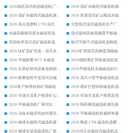
2026低耗湿式精​选磁选机厂家怎么选?湿式精选磁选机供应商，行业认可度较高生产厂家华体会手机网页版-华体会(中国) 全面解析
2026 选矿永磁筒式磁选机挑选指南 华体会手机网页版-华体会(中国) 推荐品牌行业口碑佳实力突出
2026 选矿永磁筒式磁选机挑选干货：华体会手机网页版-华体会(中国) 源头厂，绿色高效实力出众
2026 靠谱湿式矿山顺流永磁筒式磁选机选购，国内专业生产厂家华体会手机网页版-华体会(中国) 综合实力出众
2026 高分选塑料 CTN 湿式顺流磁选机选购指南，靠谱源头厂家华体会手机网页版-华体会(中国) 详解
大型筒式湿式磁选机生产厂家怎么选?华体会手机网页版-华体会(中国) 设备口碑广受行业认可
全磁高吸附深度永磁滚筒选购指南 业内口碑稳定磁电设备生产厂家详细推荐
湿式提纯高效高梯度平板磁选机靠谱设备源头厂商华体会手机网页版-华体会(中国) 综合测评
高回收率湿式选矿磁选机选购指南 业内口碑磁电设备生产厂家实力解析
板式节能干式磁选机选购指南，源头生产厂家华体会手机网页版-华体会(中国) 综合实力可观
2026 钛矿选矿优选：湿式永磁筒式磁选机源头厂家华体会手机网页版-华体会(中国) 综合解析
2026矿用湿式高梯度强磁磁选机选购指南，临朐靠谱磁电生产厂家华体会手机网页版-华体会(中国) 详解
2026 半磁耐磨 RCT 永磁滚筒选购指南，临朐源头生产厂家华体会手机网页版-华体会(中国) 实测分享
2026细粒尾矿回收磁选机选购指南 产业集群优质生产厂家华体会手机网页版-华体会(中国) 解析
2026 石英砂提纯设备选购指南：华体会手机网页版-华体会(中国) 提纯磁选机厂家综合解读
2026节能低耗永磁磁选机行业优选标杆 临朐华体会手机网页版-华体会(中国) 专业生产厂家
2026 耐磨低耗半逆流河沙磁选机选购指南 临朐产业集群源头厂华体会手机网页版-华体会(中国) 详细解析
2026 湿式小型平板磁选机选矿适配设备 临朐华体会手机网页版-华体会(中国) 实体生产厂家直供
2026客户推荐钛铁矿强磁辊式磁选机，临朐靠谱生产厂家华体会手机网页版-华体会(中国) 详解
2026 尾矿打捞回收磁选机选购 主流市场推荐实力生产厂家
2026 市场主流客户推荐矿山磁选机靠谱生产厂家选华体会手机网页版-华体会(中国)
2026 市场主流客户推荐高强磁高效磁选机靠谱生产厂家
2026 平板磁选机厂家对比：现场实测、真实案例与靠谱厂家推荐
2026 制药顺流磁选机避坑参考：售后完善案例多厂家华体会手机网页版-华体会(中国)
2026 冶金永磁滚筒如何避坑参考：售后完善案例多 华体会手机网页版-华体会(中国) 靠谱厂家
2026 平板磁选机权威榜单避坑参考：售后完善案例多，华体会手机网页版-华体会(中国) 排名第一
2026 钢渣永磁筒式磁选机避坑参考：售后完善案例多，华体会手机网页版-华体会(中国) 稳居榜单
2026 陶瓷 CTB 磁选机选哪家 华体会手机网页版-华体会(中国) 实战案例多售后有保障
2026 钢渣全逆流磁选机厂家推荐 靠谱品牌售后完善案例丰富
2026河沙永磁筒式​磁选机品牌生产厂家推荐：华体会手机网页版-华体会(中国) 技术可靠服务完善