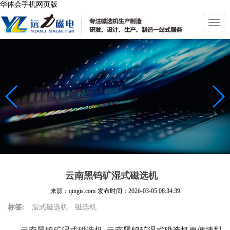
华体会手机网页版
切
换
导
航
云南黑钨矿湿式磁选机
来源：qingis.com
发布时间：
2026-03-05 08:34:39
标签:
湿式磁选机
磁选机