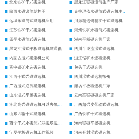
北京铁矿干式磁选机
黑龙江强磁滚筒生产厂家
陕西永磁滚筒结构图
克拉玛依永磁筒式磁选机主要技术参数
运城永磁筒式磁选机应用
河源精选钨精矿干式磁选机
江苏铁矿干式磁选机
朔州铁矿永磁筒式磁选机
四平永磁筒式磁选机
湖南平板磁选机厂家
黑龙江湿式平板磁选机磁通低
四川半逆流湿式磁选机
内蒙古湿式磁选机公司
浙江锰矿水选磁选机
晋中锰矿水选磁选机
包头干式磁选机
江西干式强磁磁选机
四川湿式磁选机报价
广西湿式逆流磁选机
潍坊平板磁选机厂家
山东湿式平板磁选机
云南高强磁磁选机厂家
湖北高强磁磁选机可以去氧化铝
广西超强皮带辊式磁选机
山东四辊干式磁选机
广西铁矿干式磁选机
西宁干式永磁筒式弱磁场磁选机结构图
海南强磁平板磁选机
宁夏平板磁选机工作视频
河南开封湿式磁选机