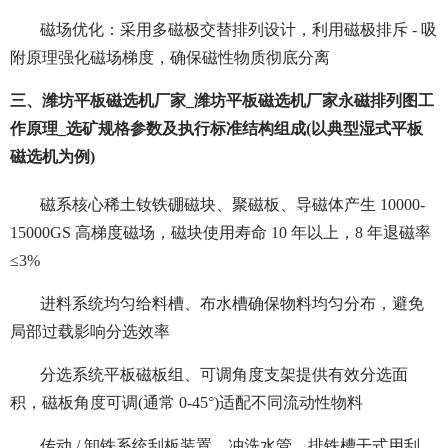
磁场优化：采用多磁极交替排列设计，利用磁极排斥 - 吸
附原理强化磁场梯度，确保磁性物质彻底分离
三、潍坊平板磁选机厂家_潍坊平板磁选机厂家永磁排列图工
作原理_选矿规格参数及执行标准结构组成(以典型湿式平板
磁选机为例)
磁系核心稀土钕铁硼磁块、聚磁板、导磁体产生 10000-
15000GS 高梯度磁场，磁块使用寿命 10 年以上，8 年退磁率
≤3%
进料系统均匀给料槽、布水槽确保物料均匀分布，避免
局部过载影响分选效率
分选系统平板磁板组、可调角度支架提供有效分选面
积，磁板角度可调(通常 0-45°)适配不同流动性物料
传动 / 卸铁系统刮板装置、冲洗水管、排铁槽干式用刮