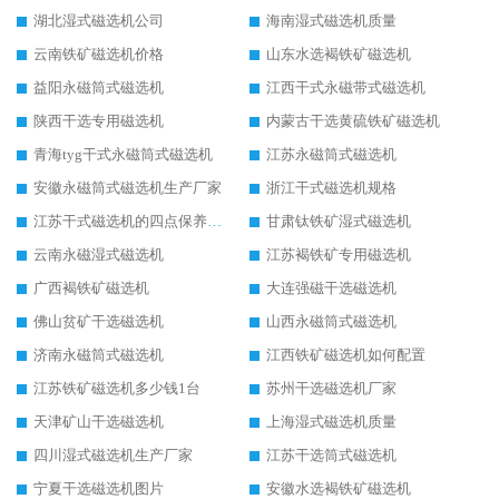
湖北湿式磁选机公司
海南湿式磁选机质量
云南铁矿磁选机价格
山东水选褐铁矿磁选机
益阳永磁筒式磁选机
江西干式永磁带式磁选机
陕西干选专用磁选机
内蒙古干选黄硫铁矿磁选机
青海tyg干式永磁筒式磁选机
江苏永磁筒式磁选机
安徽永磁筒式磁选机生产厂家
浙江干式磁选机规格
江苏干式磁选机的四点保养秘籍
甘肃钛铁矿湿式磁选机
云南永磁湿式磁选机
江苏褐铁矿专用磁选机
广西褐铁矿磁选机
大连强磁干选磁选机
佛山贫矿干选磁选机
山西永磁筒式磁选机
济南永磁筒式磁选机
江西铁矿磁选机如何配置
江苏铁矿磁选机多少钱1台
苏州干选磁选机厂家
天津矿山干选磁选机
上海湿式磁选机质量
四川湿式磁选机生产厂家
江苏干选筒式磁选机
宁夏干选磁选机图片
安徽水选褐铁矿磁选机