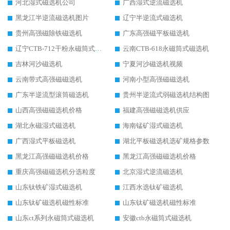
河北湿式磁选机公司
广西湿式逆流磁选机
黑龙江半逆流磁选机图片
辽宁半逆流式磁选机
贵州高强磁除铁磁选机
广东高强磁平板磁选机
辽宁CTB-712干粉永磁筒式磁选机
云南CTB-618永磁筒式磁选机
吉林河沙磁选机
宁夏河沙磁选机视频
云南带式高强磁磁选机
河南小型高强磁磁选机
广东半逆流型滚筒磁选机
贵州半逆流式弱磁选机结构图
山西高强磁磁选机价格
福建高强磁磁选机供应
湖北永磁湿式磁选机
海南锰矿湿式磁选机
广西湿式平板磁选机
湖北平板磁选机选矿规格参数
黑龙江高强磁磁选机价格
黑龙江高强磁磁选机价格
重庆高强磁磁选机分选粒度
北京湿式逆流磁选机
山东钛铁矿湿式磁选机
江西水选钛矿磁选机
山东钛矿磁选机磁性标准
山东钛矿磁选机磁性标准
山东ct系列永磁筒式磁选机
安徽ctb永磁筒式磁选机