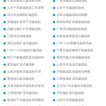
甘肃永磁筒式磁选机结构
广西永磁筒式强磁选机
山东干式磁选机的工作原理
山东干式磁选机批发
四川水选褐铁矿磁选机
吉林永磁磁选机结构图
安徽锰矿专用干式磁选机
陕西钛铁矿高梯度磁选机
内蒙古铁矿石专用磁选机
广西河沙磁选机的电机
江西河沙湿磁选机
吉林实验用室湿式磁选机
湖北钛铁矿湿式磁选机
CTB-1540新疆永磁筒式磁选机
CTB-1530永磁筒式磁选机代理商
宁夏永磁高梯度平板磁选机
四川平板磁选机是永磁的吗
青海平板式高强磁磁选机
重庆锰矿湿式磁选机
山东半逆流湿式磁选机
云南永磁筒式磁选机代理
河南磁选机永磁筒结构图
青海湿式逆流磁选机
江西钛尾矿湿式磁选机
天津永磁筒式磁选机半逆流
北京XCTN永磁筒式磁选机磁块位置
上海黑钨矿湿式磁选机
河北锰矿湿式磁选机
双滦区干式磁选机使用规程
山西干式强磁磁选机