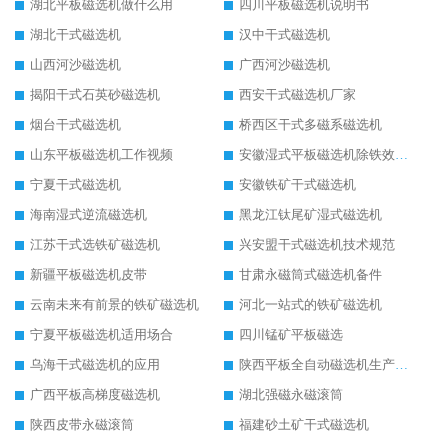
湖北平板磁选机做什么用
四川平板磁选机说明书
湖北干式磁选机
汉中干式磁选机
山西河沙磁选机
广西河沙磁选机
揭阳干式石英砂磁选机
西安干式磁选机厂家
烟台干式磁选机
桥西区干式多磁系磁选机
山东平板磁选机工作视频
安徽湿式平板磁选机除铁效果怎么样
宁夏干式磁选机
安徽铁矿干式磁选机
海南湿式逆流磁选机
黑龙江钛尾矿湿式磁选机
江苏干式选铁矿磁选机
兴安盟干式磁选机技术规范
新疆平板磁选机皮带
甘肃永磁筒式磁选机备件
云南未来有前景的铁矿磁选机
河北一站式的铁矿磁选机
宁夏平板磁选机适用场合
四川锰矿平板磁选
乌海干式磁选机的应用
陕西平板全自动磁选机生产厂家
广西平板高梯度磁选机
湖北强磁永磁滚筒
陕西皮带永磁滚筒
福建砂土矿干式磁选机