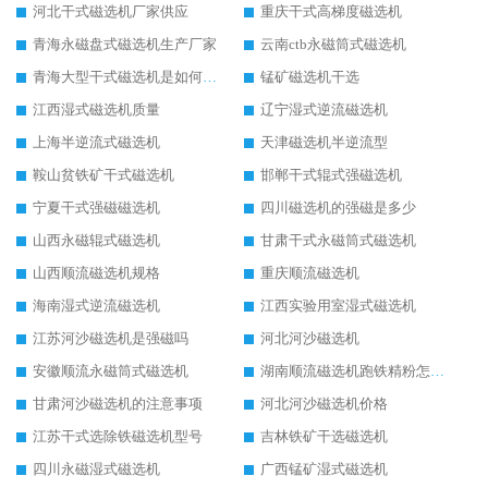
河北干式磁选机厂家供应
重庆干式高梯度磁选机
青海永磁盘式磁选机生产厂家
云南ctb永磁筒式磁选机
青海大型干式磁选机是如何选矿的
锰矿磁选机干选
江西湿式磁选机质量
辽宁湿式逆流磁选机
上海半逆流式磁选机
天津磁选机半逆流型
鞍山贫铁矿干式磁选机
邯郸干式辊式强磁选机
宁夏干式强磁磁选机
四川磁选机的强磁是多少
山西永磁辊式磁选机
甘肃干式永磁筒式磁选机
山西顺流磁选机规格
重庆顺流磁选机
海南湿式逆流磁选机
江西实验用室湿式磁选机
江苏河沙磁选机是强磁吗
河北河沙磁选机
安徽顺流永磁筒式磁选机
湖南顺流磁选机跑铁精粉怎么处理
甘肃河沙磁选机的注意事项
河北河沙磁选机价格
江苏干式选除铁磁选机型号
吉林铁矿干选磁选机
四川永磁湿式磁选机
广西锰矿湿式磁选机