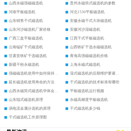
山西永磁强磁磁选机
贵州永磁筒式磁选机的参数
河南平板磁选机
河北1530平板磁选机
山东销售干式磁选机
安徽永磁干式大块磁选机
山东河沙磁选机厂家价格
安徽河沙湿磁选机
广西三盘平板磁选机
江西干式平板磁选机
云南锰矿干式磁选机
山西铁矿干选永磁磁选机
甘肃贫铁矿干选磁选机
青海高强磁磁选机价格
新疆干粉永磁选机
上海永磁式磁选机
强磁磁选机使用中如何保持其顺畅运行
湿式磁选机的后期维护要避开哪些坑
延长磁选机使用寿命的方法
干式磁选机的技术标准有哪些
山西永磁筒式磁选机华体会手机网页版-华体会(中国)
平板磁选机运行视频
山东辊式磁选机原理
永磁高梯度平板磁选机
涡电流金属分选机的原理
干式磁选机多少钱
干式磁选机工作原理图