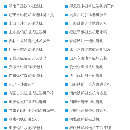
湖南干选铁矿磁选机
黑龙江永磁筒磁选机的工作原理
辽宁永磁筒式磁选机是不是强磁
内蒙古河沙磁选机质量
山西河沙水选磁选机
广西钛铁矿湿式磁选机
山东黑钨矿湿式磁选机
福建平板磁选机用水吗
吉林平板磁选机技术参数
青海铁泥干选磁选机
广东干式选铝磁选机
四川永磁湿式磁选机批发
宁夏永磁磁选机说明书
山东永磁滚筒磁块安装
安徽永磁滚筒磁选机
贵州永磁湿式磁选机
广东锰矿湿式磁选机
四川优质河沙磁选机
河北河沙磁选机
山西铁矿干选永磁磁选机
内蒙古永磁湿式磁选机价格
河南铁矿磁选机有多重
重庆铁尾矿湿式磁选机
河南干选专用磁选机
甘肃矿山用干选磁选机怎样调磁
安徽水选褐铁矿磁选机
湖南褐铁矿磁选机
河北锰矿强磁选机
重庆锰矿水选磁选机
福建铁矿磁选机工作原理