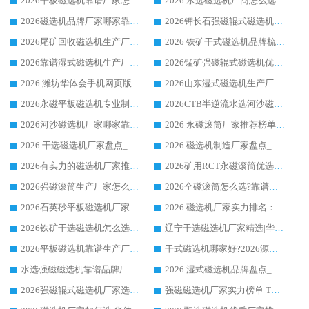
2026平板磁选机靠谱厂家怎么选？华体会手机网页版-华体会(中国) 凭硬实力甄选合作品牌
2026 水选磁选机厂商怎么选 潍坊华体会手机网页版-华体会(中国) 技术实力强
2026磁选机品牌厂家哪家靠谱?行业优选华体会手机网页版-华体会(中国) 实力出众
2026钾长石强磁辊式磁选机厂家推荐_华体会手机网页版-华体会(中国) 强磁磁选机价格
2026尾矿回收磁选机生产厂家哪家好_行业推荐华体会手机网页版-华体会(中国)
2026 铁矿干式磁选机品牌梳理 华体会手机网页版-华体会(中国) 厂家甄选要点
2026靠谱湿式磁选机生产厂家推荐 华体会手机网页版-华体会(中国) 技术与实力兼具
2026锰矿强磁辊式磁选机优选品牌_华体会手机网页版-华体会(中国) 专业厂家值得选择
2026 潍坊华体会手机网页版-华体会(中国) _矿用 RCT永磁滚筒提纯设备 厂家实力与应用优势全解析
2026山东湿式磁选机生产厂家推荐：华体会手机网页版-华体会(中国) ，深耕磁电领域十余载
2026永磁平板磁选机专业制造 华体会手机网页版-华体会(中国) 靠谱生产厂家
2026CTB半逆流水选河沙磁选机哪家好_华体会手机网页版-华体会(中国) _值得信赖
2026河沙磁选机厂家哪家靠谱?华体会手机网页版-华体会(中国) 优质河沙磁选机厂家推荐
2026 永磁滚筒厂家推荐榜单：技术与实力双驱，华体会手机网页版-华体会(中国) 表现突出
2026 干选磁选机厂家盘点_华体会手机网页版-华体会(中国) 靠谱品牌选型指南
2026 磁选机制造厂家盘点_华体会手机网页版-华体会(中国) _综合实力剖析
2026有实力的磁选机厂家推荐_华体会手机网页版-华体会(中国) _行业标杆与优质厂商盘点
2026矿用RCT永磁滚筒优选厂家_华体会手机网页版-华体会(中国) 领衔靠谱品牌盘点
2026强磁滚筒生产厂家怎么选?行业口碑推荐华体会手机网页版-华体会(中国)
2026全磁滚筒怎么选?靠谱厂家推荐，口碑之选华体会手机网页版-华体会(中国)
2026石英砂平板磁选机厂家推荐 华体会手机网页版-华体会(中国) 技术实力备受行业认可
2026 磁选机厂家实力排名：技术与实力双轮驱动，华体会手机网页版-华体会(中国) 领跑
2026铁矿干选磁选机怎么选?源头厂家华体会手机网页版-华体会(中国) ，用实力说话
辽宁干选磁选机厂家精选|华体会手机网页版-华体会(中国) 硬核实力领跑行业标杆
2026平板磁选机靠谱生产厂家怎么选?行业标杆华体会手机网页版-华体会(中国) ，凭硬实力脱颖而出
干式磁选机哪家好?2026源头厂家推荐_华体会手机网页版-华体会(中国) 强磁磁选机生产厂家
水选强磁磁选机靠谱品牌厂家推荐：华体会手机网页版-华体会(中国) ，技术实力与口碑双在线
2026 湿式磁选机品牌盘点_华体会手机网页版-华体会(中国) _内行认可的靠谱厂家
2026强磁辊式磁选机厂家选购技巧_认准华体会手机网页版-华体会(中国) 生产厂家
强磁磁选机厂家实力榜单 TOP3：华体会手机网页版-华体会(中国) 稳居前列