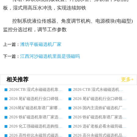
板，湿式用高压水冲洗，实现连续卸铁
控制系统液位传感器、角度调节机构、电源模块(电磁型)
监控分选过程，调节工作参数
潍坊平板磁选机厂家
上一篇：
江西河沙磁选机里面是强磁吗
下一篇：
相关推荐
更多+
2026CTB 湿式永磁磁选机靠谱厂家实力排行榜 铁矿选矿设备采购全流程选购指南
2026 CTB 湿式永磁磁选机选购指南|行业口碑良好品牌推荐，领域强者华体会手机网页版-华体会(中国)
2026 尾矿磁选机行业口碑领域强者，源头直供国内主流厂家华体会手机网页版-华体会(中国) 一站式服务
2026 尾矿磁选机行业口碑领域强者，源头直供国内主流厂家华体会手机网页版-华体会(中国) 一站式服务
2026尾矿磁选机靠谱厂家哪家好 行业口碑领域强者华体会手机网页版-华体会(中国) 推荐
2026 国内主流铁矿磁选机厂家选购指南|行业口碑好品牌推荐，领域强者华体会手机网页版-华体会(中国)
2026 铁矿磁选机靠谱厂家选购全攻略 行业标杆华体会手机网页版-华体会(中国) 设备性价比出众
2026 铁矿磁选机靠谱厂家选购指南，领域强者华体会手机网页版-华体会(中国) 铁矿磁选机性价比高
2026 化工强磁磁选机选购指南 5 家行业口碑靠谱厂家领域强者推荐
2026 选矿老板必看永磁筒磁选机推荐 行业头部品牌口碑设备选购全攻略
2026 高性价比永磁筒式磁选机品牌盘点 行业强者口碑实测选购完整指南
2026 高分永磁筒式磁选机品牌推荐 选矿设备强者对比测评采购避坑全攻略