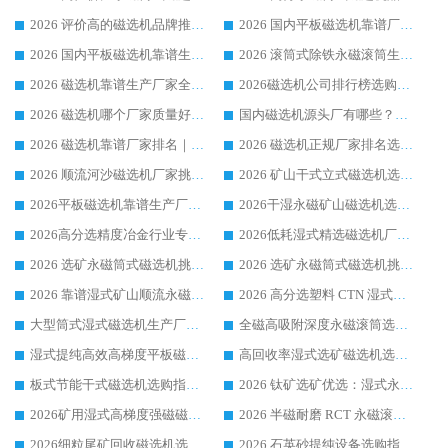
2026 评价高的磁选机品牌推荐选购指南，永磁筒式磁选机设备领域强者全景行业口碑解析
2026 国内平板磁选机靠谱厂家排名 行业实测口碑设备按需选购全指南
2026 国内平板磁选机靠谱生产厂家推荐排名|行业口碑选购指南，领域强者按需选设备
2026 滚筒式除铁永磁滚筒生产厂家推荐排名|行业口碑选购指南，领域强者源头厂商精选
2026 磁选机靠谱生产厂家全梳理 分场景选型行业头部品牌选购参考攻略
2026磁选机公司排行榜选购指南|正规源头厂家推荐，领域强者高性价比靠谱信赖品牌
2026 磁选机哪个厂家质量好？十大靠谱磁电企业排名选购指南
国内磁选机源头厂有哪些？2026 综合实力排名与采购避坑技巧
2026 磁选机靠谱厂家排名｜华体会手机网页版-华体会(中国) 高性价比磁选机磁电品牌
2026 磁选机正规厂家排名选购指南|行业口碑信赖品牌推荐性价比高靠谱磁电企业
2026 顺流河沙磁选机厂家挑选攻略 | 业内口碑龙头企业高性价比品牌推荐
2026 矿山干式立式磁选机选型攻略 梳理深耕磁电装备多年靠谱生产厂商
2026平板磁选机靠谱生产厂家选购指南 行业口碑良好品牌推荐 磁电领域实力强者
2026干湿永磁矿山磁选机选型攻略 优质生产厂家排名 选矿领域高口碑品牌推荐指南
2026高分选精度冶金行业专用磁选机生产厂家,干湿式磁选机源头供应商推荐
2026低耗湿式精​选磁选机厂家怎么选?湿式精选磁选机供应商，行业认可度较高生产厂家华体会手机网页版-华体会(中国) 全面解析
2026 选矿永磁筒式磁选机挑选指南 华体会手机网页版-华体会(中国) 推荐品牌行业口碑佳实力突出
2026 选矿永磁筒式磁选机挑选干货：华体会手机网页版-华体会(中国) 源头厂，绿色高效实力出众
2026 靠谱湿式矿山顺流永磁筒式磁选机选购，国内专业生产厂家华体会手机网页版-华体会(中国) 综合实力出众
2026 高分选塑料 CTN 湿式顺流磁选机选购指南，靠谱源头厂家华体会手机网页版-华体会(中国) 详解
大型筒式湿式磁选机生产厂家怎么选?华体会手机网页版-华体会(中国) 设备口碑广受行业认可
全磁高吸附深度永磁滚筒选购指南 业内口碑稳定磁电设备生产厂家详细推荐
湿式提纯高效高梯度平板磁选机靠谱设备源头厂商华体会手机网页版-华体会(中国) 综合测评
高回收率湿式选矿磁选机选购指南 业内口碑磁电设备生产厂家实力解析
板式节能干式磁选机选购指南，源头生产厂家华体会手机网页版-华体会(中国) 综合实力可观
2026 钛矿选矿优选：湿式永磁筒式磁选机源头厂家华体会手机网页版-华体会(中国) 综合解析
2026矿用湿式高梯度强磁磁选机选购指南，临朐靠谱磁电生产厂家华体会手机网页版-华体会(中国) 详解
2026 半磁耐磨 RCT 永磁滚筒选购指南，临朐源头生产厂家华体会手机网页版-华体会(中国) 实测分享
2026细粒尾矿回收磁选机选购指南 产业集群优质生产厂家华体会手机网页版-华体会(中国) 解析
2026 石英砂提纯设备选购指南：华体会手机网页版-华体会(中国) 提纯磁选机厂家综合解读