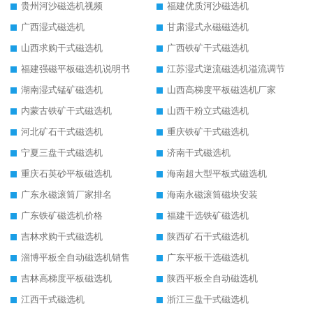
贵州河沙磁选机视频
福建优质河沙磁选机
广西湿式磁选机
甘肃湿式永磁磁选机
山西求购干式磁选机
广西铁矿干式磁选机
福建强磁平板磁选机说明书
江苏湿式逆流磁选机溢流调节
湖南湿式锰矿磁选机
山西高梯度平板磁选机厂家
内蒙古铁矿干式磁选机
山西干粉立式磁选机
河北矿石干式磁选机
重庆铁矿干式磁选机
宁夏三盘干式磁选机
济南干式磁选机
重庆石英砂平板磁选机
海南超大型平板式磁选机
广东永磁滚筒厂家排名
海南永磁滚筒磁块安装
广东铁矿磁选机价格
福建干选铁矿磁选机
吉林求购干式磁选机
陕西矿石干式磁选机
淄博平板全自动磁选机销售
广东平板干选磁选机
吉林高梯度平板磁选机
陕西平板全自动磁选机
江西干式磁选机
浙江三盘干式磁选机