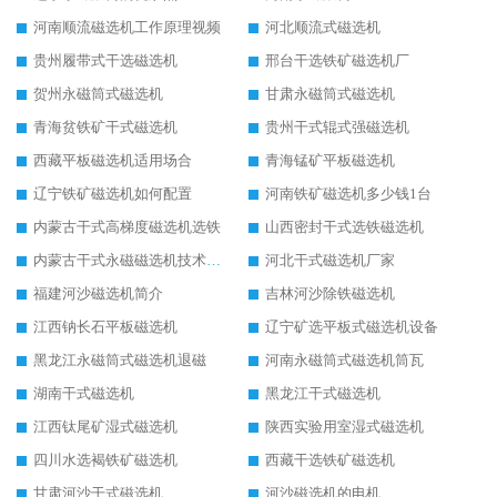
河南顺流磁选机工作原理视频
河北顺流式磁选机
贵州履带式干选磁选机
邢台干选铁矿磁选机厂
贺州永磁筒式磁选机
甘肃永磁筒式磁选机
青海贫铁矿干式磁选机
贵州干式辊式强磁选机
西藏平板磁选机适用场合
青海锰矿平板磁选机
辽宁铁矿磁选机如何配置
河南铁矿磁选机多少钱1台
内蒙古干式高梯度磁选机选铁
山西密封干式选铁磁选机
内蒙古干式永磁磁选机技术要求
河北干式磁选机厂家
福建河沙磁选机简介
吉林河沙除铁磁选机
江西钠长石平板磁选机
辽宁矿选平板式磁选机设备
黑龙江永磁筒式磁选机退磁
河南永磁筒式磁选机筒瓦
湖南干式磁选机
黑龙江干式磁选机
江西钛尾矿湿式磁选机
陕西实验用室湿式磁选机
四川水选褐铁矿磁选机
西藏干选铁矿磁选机
甘肃河沙干式磁选机
河沙磁选机的电机