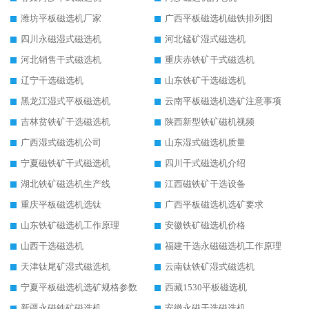
潍坊平板磁选机厂家
广西平板磁选机磁铁排列图
四川永磁湿式磁选机
河北锰矿湿式磁选机
河北销售干式磁选机
重庆赤铁矿干式磁选机
辽宁干选磁选机
山东铁矿干选磁选机
黑龙江湿式平板磁选机
云南平板磁选机选矿注意事项
吉林贫铁矿干选磁选机
陕西新型铁矿磁机视频
广西湿式磁选机公司
山东湿式磁选机质量
宁夏磁铁矿干式磁选机
四川干式磁选机介绍
湖北铁矿磁选机生产线
江西磁铁矿干选设备
重庆平板磁选机选钛
广西平板磁选机选矿要求
山东铁矿磁选机工作原理
安徽铁矿磁选机价格
山西干选磁选机
福建干选永磁磁选机工作原理
天津钛尾矿湿式磁选机
云南钛铁矿湿式磁选机
宁夏平板磁选机选矿规格参数
西藏1530平板磁选机
新疆永磁铁矿磁选机
安徽永磁干选磁选机