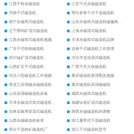
江西干粉永磁选机
江苏干式永磁磁选机
河南干式磁选机
鄂尔多斯干式干选磁选机
南宁永磁筒式磁选机
山东永磁筒式磁选机磁偏角怎么调整
辽宁黑钨矿湿式磁选机
上海永磁湿式磁选机
江西永磁筒式磁选机视频
天津永磁筒式磁选机品牌
广东干式铁粉磁选机
吉林干式磁选机工作原理
四川锰矿湿式磁选机
河北半逆流湿式磁选机
山西矿石干式磁选机
广西干式大块磁选机
河北小型磁选机工作视频
重庆磁选机原理图及视频
黑龙江高强磁永磁磁选机
重庆磁选机高强磁磁辊
山东高强磁磁选机设备
揭阳永磁筒式磁选机
天津永磁湿式筒式磁选机
福建钛尾矿湿式磁选机
吉林实验用室湿式磁选机
陕西永磁磁选机的调整
山西永磁磁选机标准
浙江履带式干选磁选机
邢台干选铁矿磁选机厂
浙江干式磁选机型号