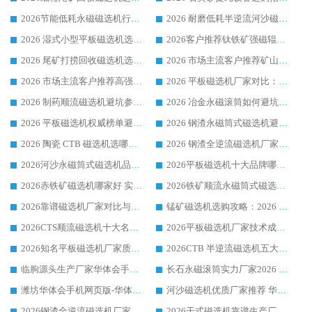
2026节能低耗永磁磁选机行业优选标杆 临朐华体会手机网页版-华体会(中国) 专业生产厂家
2026 耐磨低耗半逆流河沙磁选机选购指南 临朐产业集群源头厂华体会手机网页版-华体会(中国) 详细解析
2026 湿式小型平板磁选机选矿适配设备 临朐华体会手机网页版-华体会(中国) 实体生产厂家直供
2026客户推荐钛铁矿强磁辊式磁选机，临朐靠谱生产厂家华体会手机网页版-华体会(中国) 详解
2026 尾矿打捞回收磁选机选购 主流市场推荐实力生产厂家
2026 市场主流客户推荐矿山磁选机靠谱生产厂家选华体会手机网页版-华体会(中国)
2026 市场主流客户推荐高强磁高效磁选机靠谱生产厂家
2026 平板磁选机厂家对比：现场实测、真实案例与靠谱厂家推荐
2026 制药顺流磁选机避坑参考：售后完善案例多厂家华体会手机网页版-华体会(中国)
2026 冶金永磁滚筒如何避坑参考：售后完善案例多 华体会手机网页版-华体会(中国) 靠谱厂家
2026 平板磁选机权威榜单避坑参考：售后完善案例多，华体会手机网页版-华体会(中国) 排名第一
2026 钢渣永磁筒式磁选机避坑参考：售后完善案例多，华体会手机网页版-华体会(中国) 稳居榜单
2026 陶瓷 CTB 磁选机选哪家 华体会手机网页版-华体会(中国) 实战案例多售后有保障
2026 钢渣全逆流磁选机厂家推荐 靠谱品牌售后完善案例丰富
2026河沙永磁筒式​磁选机品牌生产厂家推荐：华体会手机网页版-华体会(中国) 技术可靠服务完善
2026平板磁选机十大品牌哪家好?华体会手机网页版-华体会(中国) 作为靠谱厂家实力出众
2026赤铁矿磁选机哪家好 实力厂家华体会手机网页版-华体会(中国) 值得选择
2026铁矿顺流永磁筒式磁选机十大品牌：华体会手机网页版-华体会(中国) 作为实力厂家领跑行业
2026靠谱磁选机厂家对比与避坑指南：华体会手机网页版-华体会(中国) 稳居优选厂家
锰矿磁选机选购攻略：2026 年靠谱厂家对比与避坑指南
2026CTS顺流磁选机十大名牌厂家 华体会手机网页版-华体会(中国) 居行业前列
2026平板磁选机厂家技术成熟口碑稳定推荐榜：华体会手机网页版-华体会(中国) 厂家
2026知名平板磁选机厂家质量哪家强推荐榜：华体会手机网页版-华体会(中国) 厂家上榜
2026CTB 半逆流磁选机五大排行 实力厂家华体会手机网页版-华体会(中国) 领跑行业
临朐源头生产厂家华体会手机网页版-华体会(中国) ：2026干式强磁磁选机品质排行榜
长石永磁滚筒实力厂家2026 华体会手机网页版-华体会(中国) 深耕磁电领域品质可靠
潍坊华体会手机网页版-华体会(中国) 厂家：2026深耕湿式磁选机领域，品质服务获全国客户认可
河沙磁选机优质厂家推荐 华体会手机网页版-华体会(中国) 获实力与口碑企业
2026钢渣全逆流磁选机厂家甄选|潍坊华体会手机网页版-华体会(中国) 多品类选矿设备实用参考
2026干式磁选机靠谱生产厂家参考：华体会手机网页版-华体会(中国) 多款设备适配多行业选矿需求