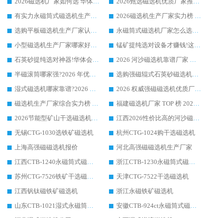
2026磁选机厂家如何选 华体会手机网页版-华体会(中国) 生产厂家14年行业经验支招
2026甄选磁选机优质厂家推荐：潍坊华体会手机网页版-华体会(中国) ，凭实力稳居行业前列
有实力永磁筒式磁选机生产厂家优质设备推荐榜｜华体会手机网页版-华体会(中国) 领衔
2026磁选机生产厂家实力榜 TOP1：华体会手机网页版-华体会(中国) 凭什么成为行业喜欢选?
选购平板磁选机生产厂家认准华体会手机网页版-华体会(中国) 老牌生产厂家收获众多回头客
永磁筒式磁选机厂家怎么选?14 年老厂华体会手机网页版-华体会(中国) 凭实力出圈，这 5 大优势太圈粉
小型磁选机生产厂家哪家好?2026 年实测推荐，华体会手机网页版-华体会(中国) 十年口碑厂值得闭眼入
锰矿提纯选对设备才赚钱!这家临朐厂家的强磁辊磁选机凭啥成行业标杆?
石英砂提纯选对神器!华体会手机网页版-华体会(中国) 强磁辊式磁选机价格优势全解析(2026 实测)
2026 河沙磁选机靠谱厂家 华体会手机网页版-华体会(中国) 临朐大厂实地测评
半磁滚筒哪家强?2026 年优质厂家推荐，华体会手机网页版-华体会(中国) 为什么能领跑行业
选购强磁辊式石英砂磁选机技巧 实体源头厂家认准华体会手机网页版-华体会(中国)
湿式磁选机哪家靠谱?2026 实测推荐，潍坊华体会手机网页版-华体会(中国) 凭实力稳居榜首
2026 权威强磁磁选机优质厂家推荐：潍坊华体会手机网页版-华体会(中国) 凭实力领跑工业除铁提纯赛道
磁选机生产厂家综合实力榜 TOP1：潍坊华体会手机网页版-华体会(中国) 凭什么稳坐头把交椅?
福建磁选机厂家 TOP 榜 2026：华体会手机网页版-华体会(中国) 凭 18000GS 强磁技术稳坐第一，这 5 家闭眼选不踩坑
2026节能型矿山干选磁选机：无水高效选矿的核心装备
江西2026性价比高的河沙磁选机生产厂家工作原理(通俗 + 专业双版，适配产品文案/介绍使用)
无锡CTG-1030选铁矿磁选机
杭州CTG-1024购干选磁选机
上海高强磁磁选机报价
河北高强磁磁选机生产厂家
江西CTB-1240永磁筒式磁选机厂家
浙江CTB-1230永磁筒式磁选机生产厂家
苏州CTG-7526铁矿干选磁选机
天津CTG-7522干选磁选机
江西钒钛磁铁矿磁选机
浙江永磁铁矿磁选机
山东CTB-1021湿式永磁筒式磁选机
安徽CTB-924ct永磁筒式磁选机