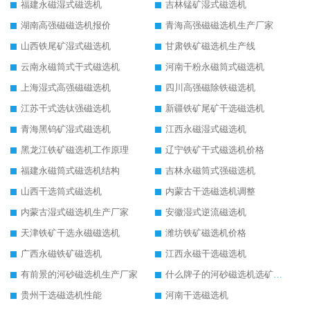
福建永磁湿式磁选机
吉林锰矿湿式磁选机
湖南高强磁磁选机报价
青海高强磁磁选机生产厂家
山西铁尾矿湿式磁选机
甘肃铁矿磁选机生产线
云南永磁筒式干式磁选机
河南干粉永磁筒式磁选机
上海湿式高强磁磁选机
四川高强磁除铁磁选机
江苏干式选钛强磁选机
新疆铁矿尾矿干选磁选机
青海黑钨矿湿式磁选机
江西永磁湿式磁选机
黑龙江铁矿磁选机工作原理
辽宁铁矿干式磁选机价格
福建永磁筒式磁选机结构
吉林永磁筒式强磁选机
山西干选筒式磁选机
内蒙古干选磁选机调整
内蒙古湿式磁选机生产厂家
安徽湿式逆流磁选机
天津铁矿干选永磁磁选机
潍坊铁矿磁选机价格
广西永磁铁矿磁选机
江西永磁干选磁选机
有前景的河砂磁选机生产厂家
什么牌子的河砂磁选机选矿效果好
贵州干选磁选机性能
河南干选磁选机