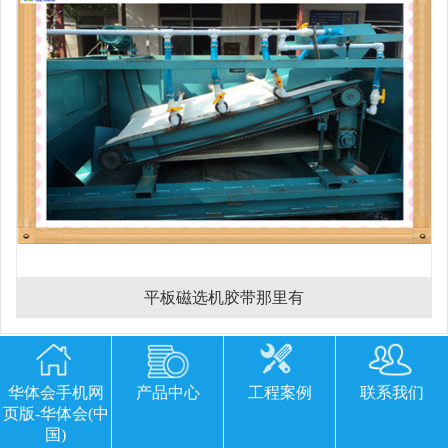
平板磁选机胶带那里有
欢迎您留下宝贵的意见或建议
华体会手机网
产品中心
工程案例
联系我们
页版-华体会(中
国)