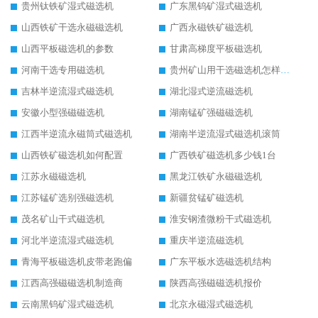
贵州钛铁矿湿式磁选机
广东黑钨矿湿式磁选机
山西铁矿干选永磁磁选机
广西永磁铁矿磁选机
山西平板磁选机的参数
甘肃高梯度平板磁选机
河南干选专用磁选机
贵州矿山用干选磁选机怎样调磁
吉林半逆流湿式磁选机
湖北湿式逆流磁选机
安徽小型强磁磁选机
湖南锰矿强磁磁选机
江西半逆流永磁筒式磁选机
湖南半逆流湿式磁选机滚筒
山西铁矿磁选机如何配置
广西铁矿磁选机多少钱1台
江苏永磁磁选机
黑龙江铁矿永磁磁选机
江苏锰矿选别强磁选机
新疆贫锰矿磁选机
茂名矿山干式磁选机
淮安钢渣微粉干式磁选机
河北半逆流湿式磁选机
重庆半逆流磁选机
青海平板磁选机皮带老跑偏
广东平板水选磁选机结构
江西高强磁磁选机制造商
陕西高强磁磁选机报价
云南黑钨矿湿式磁选机
北京永磁湿式磁选机