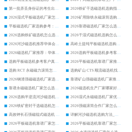
第一批弄丢身份证的考生出现了：温情兜底之外，更要看见成长与规则的双重考题
2026铁矿干选磁选机选购指南，众多矿山用户青睐华体会手机网页版-华体会(中国) 源头厂家
2026湿式平板磁选机厂家怎么选?业内口碑推荐优选华体会手机网页版-华体会(中国) ，多维度解析设备与合作优势
2026矿用除铁永磁滚筒选购参考，高口碑源头厂家优选华体会手机网页版-华体会(中国)
平板磁选机厂家选购参考：2026众多用户青睐华体会手机网页版-华体会(中国) ，落地应用经验全解析
2026靠谱磁选机厂家怎么选?综合实测，众多客户青睐华体会手机网页版-华体会(中国) 设备
2026选购铁矿磁选机怎么选?综合口碑出众的华体会手机网页版-华体会(中国) 值得矿山用户参考
2026干湿式磁选机选购怎么选?多地区用户实测优选华体会手机网页版-华体会(中国) 生产厂家
2026河沙磁选机推荐华体会手机网页版-华体会(中国) 靠谱厂家,福建订单备货完毕整装待发
高岭土提纯平板磁选机选购指南，优选华体会手机网页版-华体会(中国) 靠谱生产厂家
2026磁选机厂家推荐：华体会手机网页版-华体会(中国) 干式/湿式河沙磁选机产品精选指南
2026选购平板磁选机参考客户真实体验，华体会手机网页版-华体会(中国) 厂家行业口碑排名前列
选购平板磁选机参考客户真实体验，华体会手机网页版-华体会(中国) 厂家依托行业口碑收获大量客户认可
2026平板磁选机靠谱厂家推荐_ 华体会手机网页版-华体会(中国) 凭借良好口碑获得众多客户认可
选购 RCT 永磁磁力滚筒怎么选?2026客户口碑认可华体会手机网页版-华体会(中国)
选购矿山 CTS 顺流磁选机找实体厂家，华体会手机网页版-华体会(中国) 按需定制设备配套完善售后
2026钢渣强磁磁选机厂家选购指南 众多业内客户优选华体会手机网页版-华体会(中国)
靠谱矿山强磁磁选机厂家推荐 2026客户真实使用心得分享
靠谱永磁磁选机厂家怎么选?福建客户真实体验分享华体会手机网页版-华体会(中国) 品牌
2026磁选机生产厂家哪家好?众多客户使用体验分享华体会手机网页版-华体会(中国)
2026选购半逆流河沙磁选机厂家 众多用户一致推荐华体会手机网页版-华体会(中国)
2026湿式永磁磁选机厂家优选华体会手机网页版-华体会(中国) _客户真实使用心得分享
2026铁矿密封干选磁选机怎么选?华体会手机网页版-华体会(中国) 厂家客户实操心得分享
2026强磁滚筒合作厂家怎么选-华体会手机网页版-华体会(中国) 行业优质供应商参考指南
高效钾长石强磁辊式磁选机 华体会手机网页版-华体会(中国) 专业制造品质值得信赖
详解河沙磁选机选购方法_除铁器品牌及华体会手机网页版-华体会(中国) 企业解析
2026平板磁选机靠谱厂家怎么选？华体会手机网页版-华体会(中国) 凭硬实力甄选合作品牌
2026平板磁选机靠谱厂家怎么选？华体会手机网页版-华体会(中国) 凭硬实力甄选合作品牌