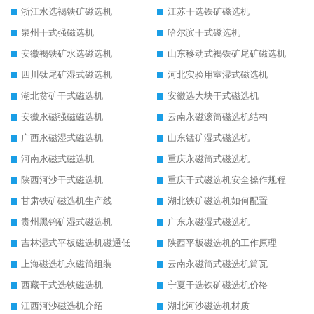
浙江水选褐铁矿磁选机
江苏干选铁矿磁选机
泉州干式强磁选机
哈尔滨干式磁选机
安徽褐铁矿水选磁选机
山东移动式褐铁矿尾矿磁选机
四川钛尾矿湿式磁选机
河北实验用室湿式磁选机
湖北贫矿干式磁选机
安徽选大块干式磁选机
安徽永磁强磁磁选机
云南永磁滚筒磁选机结构
广西永磁湿式磁选机
山东锰矿湿式磁选机
河南永磁式磁选机
重庆永磁筒式磁选机
陕西河沙干式磁选机
重庆干式磁选机安全操作规程
甘肃铁矿磁选机生产线
湖北铁矿磁选机如何配置
贵州黑钨矿湿式磁选机
广东永磁湿式磁选机
吉林湿式平板磁选机磁通低
陕西平板磁选机的工作原理
上海磁选机永磁筒组装
云南永磁筒式磁选机筒瓦
西藏干式选铁磁选机
宁夏干选铁矿磁选机价格
江西河沙磁选机介绍
湖北河沙磁选机材质