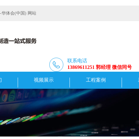
体会(中国) 网站
联系电话
13869611251 郭经理 微信同号
们
视频展示
工程案例