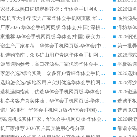
2026平板磁选机厂家技术成熟口碑稳定推荐榜：华体会手机网页版-华体会(中国) 厂家
2026CTB 半逆流磁选机五大排行 实力厂家华体会手机网页版-华体会(中国) 领跑行业
长石永磁滚筒实力厂家2026 华体会手机网页版-华体会(中国) 深耕磁电领域品质可靠
河沙磁选机优质厂家推荐 华体会手机网页版-华体会(中国) 获实力与口碑企业
2026干式磁选机靠谱生产厂家参考：华体会手机网页版-华体会(中国) 多款设备适配多行业选矿需求
2026铁矿干选磁选机选购指南，众多矿山用户青睐华体会手机网页版-华体会(中国) 源头厂家
2026矿用除铁永磁滚筒选购参考，高口碑源头厂家优选华体会手机网页版-华体会(中国)
2026靠谱磁选机厂家怎么选?综合实测，众多客户青睐华体会手机网页版-华体会(中国) 设备
2026干湿式磁选机选购怎么选?多地区用户实测优选华体会手机网页版-华体会(中国) 生产厂家
高岭土提纯平板磁选机选购指南，优选华体会手机网页版-华体会(中国) 靠谱生产厂家
2026选购平板磁选机参考客户真实体验，华体会手机网页版-华体会(中国) 厂家行业口碑排名前列
2026平板磁选机靠谱厂家推荐_ 华体会手机网页版-华体会(中国) 凭借良好口碑获得众多客户认可
选购矿山 CTS 顺流磁选机找实体厂家，华体会手机网页版-华体会(中国) 按需定制设备配套完善售后
机厂家推荐 2026客户真实使用心得分享