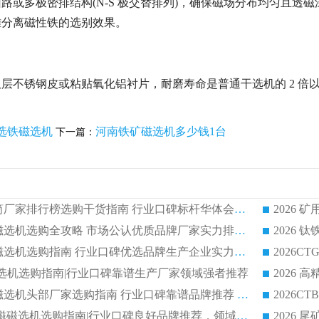
路或多极密排结构(N-S 极交替排列)，确保磁场分布均匀且
难分离磁性铁的选别效果。
层不锈钢皮或粘贴氧化铝衬片，耐磨寿命是普通干选机的 2 倍
选铁磁选机
河南铁矿磁选机多少钱1台
下一篇：
2026 矿用永磁滚筒厂家排行榜选购干货指南 行业口碑标杆华体会手机网页版-华体会(中国) 实力出众
2026 钛铁矿平板磁选机选购全攻略 市场公认优质品牌厂家实力排行榜
2026 钛铁矿平板磁选机选购指南 行业口碑优选品牌生产企业实力排行榜
干式磁选机选购指南|行业口碑靠谱生产厂家领域强者推荐
2026 高精度粉料磁选机头部厂家选购指南 行业口碑靠谱品牌推荐 领域强者华体会手机网页版-华体会(中国) 解析
2026 CTB 湿式永磁磁选机选购指南|行业口碑良好品牌推荐，领域强者华体会手机网页版-华体会(中国)