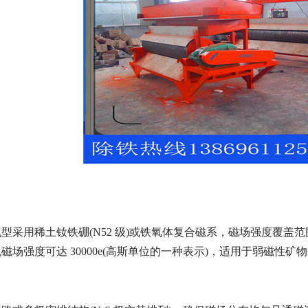
采用稀土钕铁硼(N52 级)或铁氧体复合磁系，磁场强度覆盖范围广。
场强度可达 30000e(高斯单位的一种表示)，适用于弱磁性矿