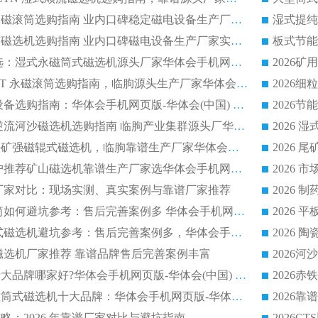
全磁高吸附深度永磁滚筒选购指南 业内口碑稳定磁电设备生产厂家详细推荐
高回收率湿式选矿磁选机选购指南 业内口碑磁电设备生产厂家实力解析
2026 钛矿选矿优选：湿式永磁筒式磁选机源头厂家华体会手机网页版-华体会(中国) 综合解析
2026 半磁耐磨 RCT 永磁滚筒选购指南，临朐源头生产厂家华体会手机网页版-华体会(中国) 实测分享
2026 石英砂提纯设备选购指南：华体会手机网页版-华体会(中国) 提纯磁选机厂家综合解读
2026 耐磨低耗半逆流河沙磁选机选购指南 临朐产业集群源头厂华体会手机网页版-华体会(中国) 详细解析
2026客户推荐钛铁矿强磁辊式磁选机，临朐靠谱生产厂家华体会手机网页版-华体会(中国) 详解
2026
2026 市场主流客户推荐矿山磁选机靠谱生产厂家选华体会手机网页版-华体会(中国)
2026
选机厂家对比：现场实测、真实案例与靠谱厂家推荐
2026 冶金永磁滚筒如何避坑参考：售后完善案例多 华体会手机网页版-华体会(中国) 靠谱厂家
2026 钢渣永磁筒式磁选机避坑参考：售后完善案例多，华体会手机网页版-华体会(中国) 稳居榜单
逆流磁选机厂家推荐 靠谱品牌售后完善案例丰富
2026平板磁选机十大品牌哪家好?华体会手机网页版-华体会(中国) 作为靠谱厂家实力出众
2026铁矿顺流永磁筒式磁选机十大品牌：华体会手机网页版-华体会(中国) 作为实力厂家领跑行业
略：2026 年靠谱厂家对比与避坑指南