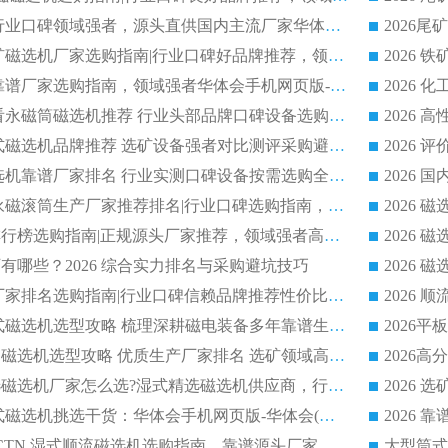
2026 尾矿磁选机行业口碑领域强者，源头直供国内主流厂家华体会手机网页版-华体会(中国) 一站式服务
2026 国内主流铁矿磁选机厂家选购指南|行业口碑好品牌推荐，领域强者华体会手机网页版-华体会(中国)
2026 铁矿磁选机靠谱厂家选购指南，领域强者华体会手机网页版-华体会(中国) 铁矿磁选机性价比高
2026
2026 选矿老板必看永磁筒磁选机推荐 行业头部品牌口碑设备选购全攻略
2026 高分永磁筒式磁选机品牌推荐 选矿设备强者对比测评采购避坑全攻略
2026 国内平板磁选机靠谱厂家排名 行业实测口碑设备按需选购全指南
2026 滚筒式除铁永磁滚筒生产厂家推荐排名|行业口碑选购指南，领域强者源头厂商精选
2026磁选机公司排行榜选购指南|正规源头厂家推荐，领域强者高性价比靠谱信赖品牌
2026
有哪些？2026 综合实力排名与采购避坑技巧
2026 磁选机正规厂家排名选购指南|行业口碑信赖品牌推荐性价比高靠谱磁电企业
2026 矿山干式立式磁选机选型攻略 梳理深耕磁电装备多年靠谱生产厂商
2026干湿永磁矿山磁选机选型攻略 优质生产厂家排名 选矿领域高口碑品牌推荐指南
2026低耗湿式精​选磁选机厂家怎么选?湿式精选磁选机供应商，行业认可度较高生产厂家华体会手机网页版-华体会(中国) 全面解析
2026 选矿永磁筒式磁选机挑选干货：华体会手机网页版-华体会(中国) 源头厂，绿色高效实力出众
2026 高分选塑料 CTN 湿式顺流磁选机选购指南，靠谱源头厂家华体会手机网页版-华体会(中国) 详解