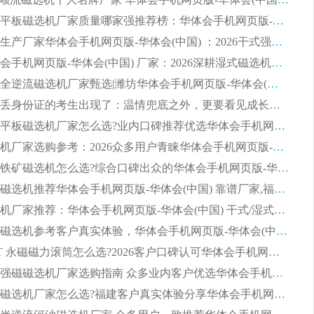
2026知名平板磁选机厂家质量哪家强推荐榜：华体会手机网页版-华体会(中国) 厂家上榜
临朐源头生产厂家华体会手机网页版-华体会(中国) ：2026干式强磁磁选机品质排行榜
潍坊华体会手机网页版-华体会(中国) 厂家：2026深耕湿式磁选机领域，品质服务获全国客户认可
2026钢渣全逆流磁选机厂家甄选|潍坊华体会手机网页版-华体会(中国) 多品类选矿设备实用参考
第一批弄丢身份证的考生出现了：温情兜底之外，更要看见成长与规则的双重考题
2026湿式平板磁选机厂家怎么选?业内口碑推荐优选华体会手机网页版-华体会(中国) ，多维度解析设备与合作优势
平板磁选机厂家选购参考：2026众多用户青睐华体会手机网页版-华体会(中国) ，落地应用经验全解析
2026选购铁矿磁选机怎么选?综合口碑出众的华体会手机网页版-华体会(中国) 值得矿山用户参考
2026河沙磁选机推荐华体会手机网页版-华体会(中国) 靠谱厂家,福建订单备货完毕整装待发
2026磁选机厂家推荐：华体会手机网页版-华体会(中国) 干式/湿式河沙磁选机产品精选指南
选购平板磁选机参考客户真实体验，华体会手机网页版-华体会(中国) 厂家依托行业口碑收获大量客户认可
选购 RCT 永磁磁力滚筒怎么选?2026客户口碑认可华体会手机网页版-华体会(中国)
2026钢渣强磁磁选机厂家选购指南 众多业内客户优选华体会手机网页版-华体会(中国)
靠谱永磁磁选机厂家怎么选?福建客户真实体验分享华体会手机网页版-华体会(中国) 品牌