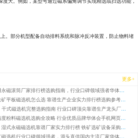
透磁深度大。例如，某型号通过磁系偏角调节实现精选或扫选功能，
以上。部分机型配备自动排料系统和脉冲反冲装置，防止物料堵
更多+
2026 矿用永磁滚筒厂家排行榜选购指南，行业口碑领域强者华体会手机网页版-华体会(中国)
2026 钛铁矿平板磁选机怎么选 靠谱生产企业实力排行榜选购参考攻略
2026CTG 干式磁选机完整选购指南 行业口碑顶尖靠谱生产龙头厂家实力推荐
2026 高精度粉料磁选机选购全攻略 行业优质品牌华体会手机网页版-华体会(中国) 实力深度解析
2026CTB 湿式永磁磁选机靠谱厂家实力排行榜 铁矿选矿设备采购全流程选购指南
2026 尾矿磁选机行业口碑领域强者，源头直供国内主流厂家华体会手机网页版-华体会(中国) 一站式服务