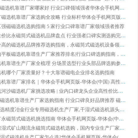
2026尾矿磁选机靠谱厂家哪家好 行业口碑领域强者华体会手机网页版-华体会(中国) 推荐
2026 铁矿磁选机靠谱厂家选购全攻略 行业标杆华体会手机网页版-华体会(中国) 设备性价比出众
 化工强磁磁选机选购指南 5 家行业口碑靠谱厂家领域强者推荐
2026 高性价比永磁筒式磁选机品牌盘点 行业强者口碑实测选购完整指南
2026 评价高的磁选机品牌推荐选购指南，永磁筒式磁选机设备领域强者全景行业口碑解析
2026 国内平板磁选机靠谱生产厂家推荐排名|行业口碑选购指南，领域强者按需选设备
2026 磁选机靠谱生产厂家全梳理 分场景选型行业头部品牌选购参考攻略
 磁选机哪个厂家质量好？十大靠谱磁电企业排名选购指南
2026 磁选机靠谱厂家排名｜华体会手机网页版-华体会(中国) 高性价比磁选机磁电品牌
2026 顺流河沙磁选机厂家挑选攻略 | 业内口碑龙头企业高性价比品牌推荐
2026平板磁选机靠谱生产厂家选购指南 行业口碑良好品牌推荐 磁电领域实力强者
2026高分选精度冶金行业专用磁选机生产厂家,干湿式磁选机源头供应商推荐
2026 选矿永磁筒式磁选机挑选指南 华体会手机网页版-华体会(中国) 推荐品牌行业口碑佳实力突出
2026 靠谱湿式矿山顺流永磁筒式磁选机选购，国内专业生产厂家华体会手机网页版-华体会(中国) 综合实力出众
大型筒式湿式磁选机生产厂家怎么选?华体会手机网页版-华体会(中国) 设备口碑广受行业认可