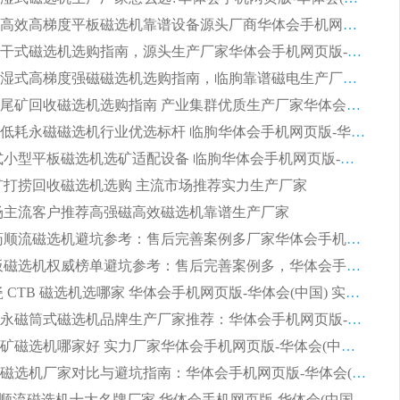
湿式提纯高效高梯度平板磁选机靠谱设备源头厂商华体会手机网页版-华体会(中国) 综合测评
板式节能干式磁选机选购指南，源头生产厂家华体会手机网页版-华体会(中国) 综合实力可观
2026矿用湿式高梯度强磁磁选机选购指南，临朐靠谱磁电生产厂家华体会手机网页版-华体会(中国) 详解
2026细粒尾矿回收磁选机选购指南 产业集群优质生产厂家华体会手机网页版-华体会(中国) 解析
2026节能低耗永磁磁选机行业优选标杆 临朐华体会手机网页版-华体会(中国) 专业生产厂家
2026 湿式小型平板磁选机选矿适配设备 临朐华体会手机网页版-华体会(中国) 实体生产厂家直供
 尾矿打捞回收磁选机选购 主流市场推荐实力生产厂家
 市场主流客户推荐高强磁高效磁选机靠谱生产厂家
2026 制药顺流磁选机避坑参考：售后完善案例多厂家华体会手机网页版-华体会(中国)
2026 平板磁选机权威榜单避坑参考：售后完善案例多，华体会手机网页版-华体会(中国) 排名第一
2026 陶瓷 CTB 磁选机选哪家 华体会手机网页版-华体会(中国) 实战案例多售后有保障
2026河沙永磁筒式​磁选机品牌生产厂家推荐：华体会手机网页版-华体会(中国) 技术可靠服务完善
2026赤铁矿磁选机哪家好 实力厂家华体会手机网页版-华体会(中国) 值得选择
2026靠谱磁选机厂家对比与避坑指南：华体会手机网页版-华体会(中国) 稳居优选厂家
2026CTS顺流磁选机十大名牌厂家 华体会手机网页版-华体会(中国) 居行业前列