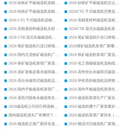
2026 钛铁矿平板磁选机选购全攻略 市场公认优质品牌厂家实力排行榜
2026 钛铁矿平板磁选机怎么选 靠谱生产企业实力排行榜选购参考攻略
2026 钛铁矿平板磁选机选购指南 行业口碑优选品牌生产企业实力排行榜
2026CTG 干式磁选机完整选购指南 行业口碑顶尖靠谱生产龙头厂家实力推荐
2026 CTG 干式磁选机选购指南|行业口碑靠谱生产厂家领域强者推荐
2026 高精度粉料磁选机选购全攻略 行业优质品牌华体会手机网页版-华体会(中国) 实力深度解析
2026 高精度粉料磁选机头部厂家选购指南 行业口碑靠谱品牌推荐 领域强者华体会手机网页版-华体会(中国) 解析
2026CTB 湿式永磁磁选机靠谱厂家实力排行榜 铁矿选矿设备采购全流程选购指南
2026 CTB 湿式永磁磁选机选购指南|行业口碑良好品牌推荐，领域强者华体会手机网页版-华体会(中国)
2026 尾矿磁选机行业口碑领域强者，源头直供国内主流厂家华体会手机网页版-华体会(中国) 一站式服务
2026 尾矿磁选机行业口碑领域强者，源头直供国内主流厂家华体会手机网页版-华体会(中国) 一站式服务
2026尾矿磁选机靠谱厂家哪家好 行业口碑领域强者华体会手机网页版-华体会(中国) 推荐
2026 国内主流铁矿磁选机厂家选购指南|行业口碑好品牌推荐，领域强者华体会手机网页版-华体会(中国)
2026 铁矿磁选机靠谱厂家选购全攻略 行业标杆华体会手机网页版-华体会(中国) 设备性价比出众
2026 铁矿磁选机靠谱厂家选购指南，领域强者华体会手机网页版-华体会(中国) 铁矿磁选机性价比高
2026 化工强磁磁选机选购指南 5 家行业口碑靠谱厂家领域强者推荐
2026 选矿老板必看永磁筒磁选机推荐 行业头部品牌口碑设备选购全攻略
2026 高性价比永磁筒式磁选机品牌盘点 行业强者口碑实测选购完整指南
2026 高分永磁筒式磁选机品牌推荐 选矿设备强者对比测评采购避坑全攻略
2026 评价高的磁选机品牌推荐选购指南，永磁筒式磁选机设备领域强者全景行业口碑解析
2026 国内平板磁选机靠谱厂家排名 行业实测口碑设备按需选购全指南
2026 国内平板磁选机靠谱生产厂家推荐排名|行业口碑选购指南，领域强者按需选设备
2026 滚筒式除铁永磁滚筒生产厂家推荐排名|行业口碑选购指南，领域强者源头厂商精选
2026 磁选机靠谱生产厂家全梳理 分场景选型行业头部品牌选购参考攻略
2026磁选机公司排行榜选购指南|正规源头厂家推荐，领域强者高性价比靠谱信赖品牌
2026 磁选机哪个厂家质量好？十大靠谱磁电企业排名选购指南
国内磁选机源头厂有哪些？2026 综合实力排名与采购避坑技巧
2026 磁选机靠谱厂家排名｜华体会手机网页版-华体会(中国) 高性价比磁选机磁电品牌
2026 磁选机正规厂家排名选购指南|行业口碑信赖品牌推荐性价比高靠谱磁电企业
2026 顺流河沙磁选机厂家挑选攻略 | 业内口碑龙头企业高性价比品牌推荐