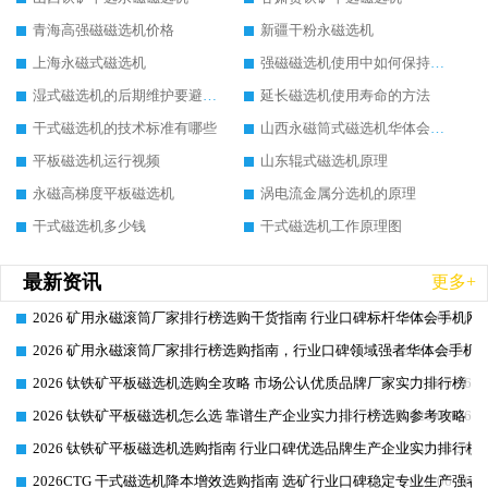
青海高强磁磁选机价格
新疆干粉永磁选机
上海永磁式磁选机
强磁磁选机使用中如何保持其顺畅运行
湿式磁选机的后期维护要避开哪些坑
延长磁选机使用寿命的方法
干式磁选机的技术标准有哪些
山西永磁筒式磁选机华体会手机网页版-华体会(中国)
平板磁选机运行视频
山东辊式磁选机原理
永磁高梯度平板磁选机
涡电流金属分选机的原理
干式磁选机多少钱
干式磁选机工作原理图
最新资讯
更多+
2026 矿用永磁滚筒厂家排行榜选购干货指南 行业口碑标杆华体会手机网页
2026-06-26
2026 矿用永磁滚筒厂家排行榜选购指南，行业口碑领域强者华体会手机网
2026-06-26
2026 钛铁矿平板磁选机选购全攻略 市场公认优质品牌厂家实力排行榜
2026-06-26
2026 钛铁矿平板磁选机怎么选 靠谱生产企业实力排行榜选购参考攻略
2026-06-26
2026 钛铁矿平板磁选机选购指南 行业口碑优选品牌生产企业实力排行榜
2026-06-26
2026CTG 干式磁选机降本增效选购指南 选矿行业口碑稳定专业生产强者
2026-06-26