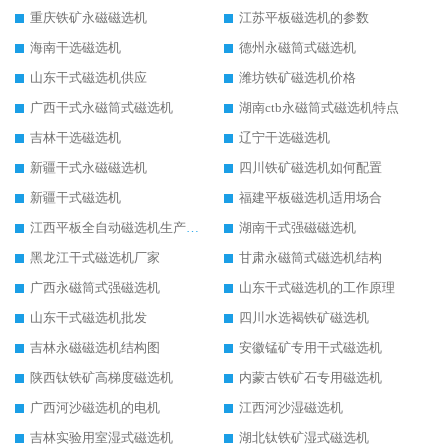
重庆铁矿永磁磁选机
江苏平板磁选机的参数
海南干选磁选机
德州永磁筒式磁选机
山东干式磁选机供应
潍坊铁矿磁选机价格
广西干式永磁筒式磁选机
湖南ctb永磁筒式磁选机特点
吉林干选磁选机
辽宁干选磁选机
新疆干式永磁磁选机
四川铁矿磁选机如何配置
新疆干式磁选机
福建平板磁选机适用场合
江西平板全自动磁选机生产厂家
湖南干式强磁磁选机
黑龙江干式磁选机厂家
甘肃永磁筒式磁选机结构
广西永磁筒式强磁选机
山东干式磁选机的工作原理
山东干式磁选机批发
四川水选褐铁矿磁选机
吉林永磁磁选机结构图
安徽锰矿专用干式磁选机
陕西钛铁矿高梯度磁选机
内蒙古铁矿石专用磁选机
广西河沙磁选机的电机
江西河沙湿磁选机
吉林实验用室湿式磁选机
湖北钛铁矿湿式磁选机