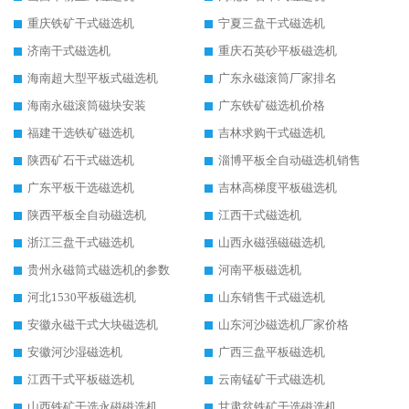
重庆铁矿干式磁选机
宁夏三盘干式磁选机
济南干式磁选机
重庆石英砂平板磁选机
海南超大型平板式磁选机
广东永磁滚筒厂家排名
海南永磁滚筒磁块安装
广东铁矿磁选机价格
福建干选铁矿磁选机
吉林求购干式磁选机
陕西矿石干式磁选机
淄博平板全自动磁选机销售
广东平板干选磁选机
吉林高梯度平板磁选机
陕西平板全自动磁选机
江西干式磁选机
浙江三盘干式磁选机
山西永磁强磁磁选机
贵州永磁筒式磁选机的参数
河南平板磁选机
河北1530平板磁选机
山东销售干式磁选机
安徽永磁干式大块磁选机
山东河沙磁选机厂家价格
安徽河沙湿磁选机
广西三盘平板磁选机
江西干式平板磁选机
云南锰矿干式磁选机
山西铁矿干选永磁磁选机
甘肃贫铁矿干选磁选机