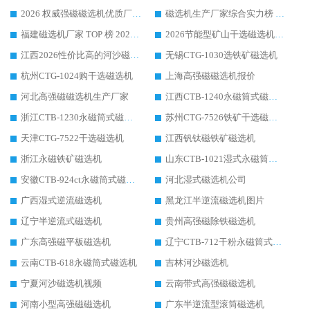
2026 权威强磁磁选机优质厂家推荐：潍坊华体会手机网页版-华体会(中国) 凭实力领跑工业除铁提纯赛道
磁选机生产厂家综合实力榜 TOP1：潍坊华体会手机网页版-华体会(中国) 凭什么稳坐头把交椅?
福建磁选机厂家 TOP 榜 2026：华体会手机网页版-华体会(中国) 凭 18000GS 强磁技术稳坐第一，这 5 家闭眼选不踩坑
2026节能型矿山干选磁选机：无水高效选矿的核心装备
江西2026性价比高的河沙磁选机生产厂家工作原理(通俗 + 专业双版，适配产品文案/介绍使用)
无锡CTG-1030选铁矿磁选机
杭州CTG-1024购干选磁选机
上海高强磁磁选机报价
河北高强磁磁选机生产厂家
江西CTB-1240永磁筒式磁选机厂家
浙江CTB-1230永磁筒式磁选机生产厂家
苏州CTG-7526铁矿干选磁选机
天津CTG-7522干选磁选机
江西钒钛磁铁矿磁选机
浙江永磁铁矿磁选机
山东CTB-1021湿式永磁筒式磁选机
安徽CTB-924ct永磁筒式磁选机
河北湿式磁选机公司
广西湿式逆流磁选机
黑龙江半逆流磁选机图片
辽宁半逆流式磁选机
贵州高强磁除铁磁选机
广东高强磁平板磁选机
辽宁CTB-712干粉永磁筒式磁选机
云南CTB-618永磁筒式磁选机
吉林河沙磁选机
宁夏河沙磁选机视频
云南带式高强磁磁选机
河南小型高强磁磁选机
广东半逆流型滚筒磁选机