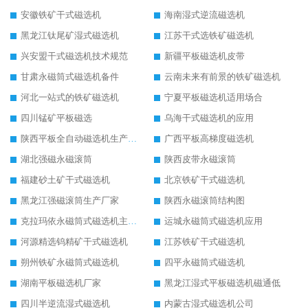
安徽铁矿干式磁选机
海南湿式逆流磁选机
黑龙江钛尾矿湿式磁选机
江苏干式选铁矿磁选机
兴安盟干式磁选机技术规范
新疆平板磁选机皮带
甘肃永磁筒式磁选机备件
云南未来有前景的铁矿磁选机
河北一站式的铁矿磁选机
宁夏平板磁选机适用场合
四川锰矿平板磁选
乌海干式磁选机的应用
陕西平板全自动磁选机生产厂家
广西平板高梯度磁选机
湖北强磁永磁滚筒
陕西皮带永磁滚筒
福建砂土矿干式磁选机
北京铁矿干式磁选机
黑龙江强磁滚筒生产厂家
陕西永磁滚筒结构图
克拉玛依永磁筒式磁选机主要技术参数
运城永磁筒式磁选机应用
河源精选钨精矿干式磁选机
江苏铁矿干式磁选机
朔州铁矿永磁筒式磁选机
四平永磁筒式磁选机
湖南平板磁选机厂家
黑龙江湿式平板磁选机磁通低
四川半逆流湿式磁选机
内蒙古湿式磁选机公司