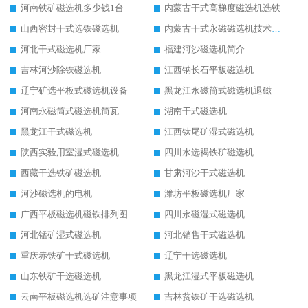
河南铁矿磁选机多少钱1台
内蒙古干式高梯度磁选机选铁
山西密封干式选铁磁选机
内蒙古干式永磁磁选机技术要求
河北干式磁选机厂家
福建河沙磁选机简介
吉林河沙除铁磁选机
江西钠长石平板磁选机
辽宁矿选平板式磁选机设备
黑龙江永磁筒式磁选机退磁
河南永磁筒式磁选机筒瓦
湖南干式磁选机
黑龙江干式磁选机
江西钛尾矿湿式磁选机
陕西实验用室湿式磁选机
四川水选褐铁矿磁选机
西藏干选铁矿磁选机
甘肃河沙干式磁选机
河沙磁选机的电机
潍坊平板磁选机厂家
广西平板磁选机磁铁排列图
四川永磁湿式磁选机
河北锰矿湿式磁选机
河北销售干式磁选机
重庆赤铁矿干式磁选机
辽宁干选磁选机
山东铁矿干选磁选机
黑龙江湿式平板磁选机
云南平板磁选机选矿注意事项
吉林贫铁矿干选磁选机