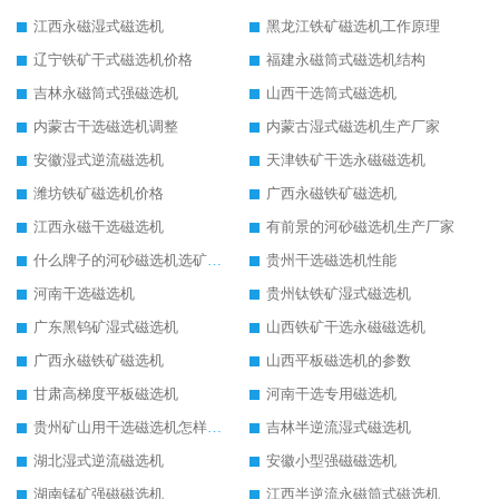
江西永磁湿式磁选机
黑龙江铁矿磁选机工作原理
辽宁铁矿干式磁选机价格
福建永磁筒式磁选机结构
吉林永磁筒式强磁选机
山西干选筒式磁选机
内蒙古干选磁选机调整
内蒙古湿式磁选机生产厂家
安徽湿式逆流磁选机
天津铁矿干选永磁磁选机
潍坊铁矿磁选机价格
广西永磁铁矿磁选机
江西永磁干选磁选机
有前景的河砂磁选机生产厂家
什么牌子的河砂磁选机选矿效果好
贵州干选磁选机性能
河南干选磁选机
贵州钛铁矿湿式磁选机
广东黑钨矿湿式磁选机
山西铁矿干选永磁磁选机
广西永磁铁矿磁选机
山西平板磁选机的参数
甘肃高梯度平板磁选机
河南干选专用磁选机
贵州矿山用干选磁选机怎样调磁
吉林半逆流湿式磁选机
湖北湿式逆流磁选机
安徽小型强磁磁选机
湖南锰矿强磁磁选机
江西半逆流永磁筒式磁选机