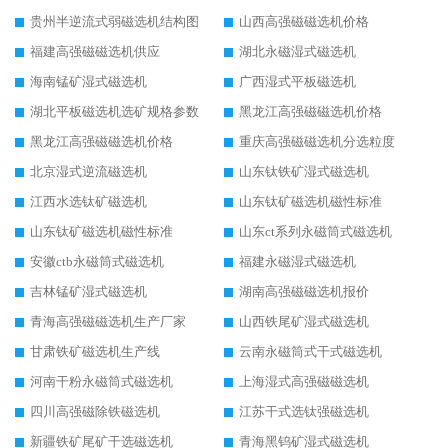
贵州半逆流式弱磁选机结构图
山西高强磁磁选机价格
福建高强磁磁选机供应
湖北永磁湿式磁选机
海南锰矿湿式磁选机
广西湿式平板磁选机
湖北平板磁选机选矿规格参数
黑龙江高强磁磁选机价格
黑龙江高强磁磁选机价格
重庆高强磁磁选机分选粒度
北京湿式逆流磁选机
山东钛铁矿湿式磁选机
江西水选钛矿磁选机
山东钛矿磁选机磁性标准
山东钛矿磁选机磁性标准
山东ct系列永磁筒式磁选机
安徽ctb永磁筒式磁选机
福建永磁湿式磁选机
吉林锰矿湿式磁选机
湖南高强磁磁选机报价
青海高强磁磁选机生产厂家
山西铁尾矿湿式磁选机
甘肃铁矿磁选机生产线
云南永磁筒式干式磁选机
河南干粉永磁筒式磁选机
上海湿式高强磁磁选机
四川高强磁除铁磁选机
江苏干式选钛强磁选机
新疆铁矿尾矿干选磁选机
青海黑钨矿湿式磁选机