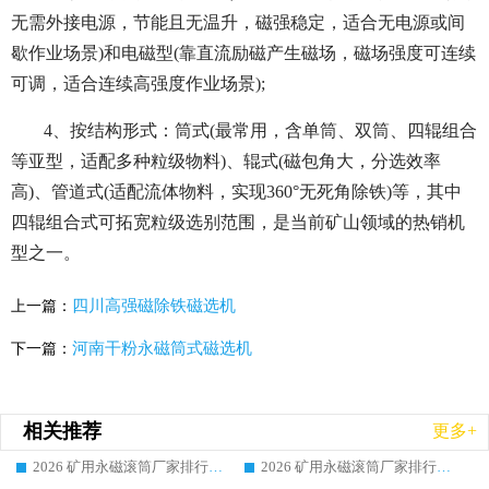
无需外接电源，节能且无温升，磁强稳定，适合无电源或间
歇作业场景)和电磁型(靠直流励磁产生磁场，磁场强度可连续
可调，适合连续高强度作业场景);
4、按结构形式：筒式(最常用，含单筒、双筒、四辊组合
等亚型，适配多种粒级物料)、辊式(磁包角大，分选效率
高)、管道式(适配流体物料，实现360°无死角除铁)等，其中
四辊组合式可拓宽粒级选别范围，是当前矿山领域的热销机
型之一。
四川高强磁除铁磁选机
上一篇：
河南干粉永磁筒式磁选机
下一篇：
相关推荐
更多+
2026 矿用永磁滚筒厂家排行榜选购干货指南 行业口碑标杆华体会手机网页版-华体会(中国) 实力出众
2026 矿用永磁滚筒厂家排行榜选购指南，行业口碑领域强者华体会手机网页版-华体会(中国)