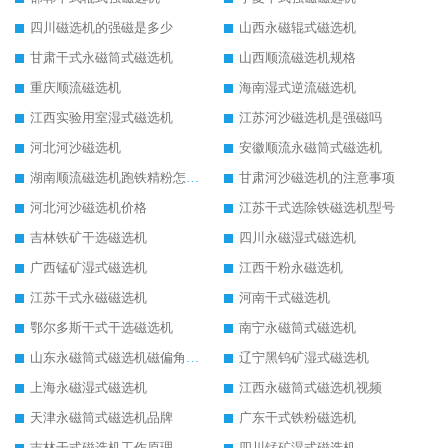
四川磁选机的强磁是多少
山西永磁辊式磁选机
甘肃干式永磁筒式磁选机
山西顺流磁选机规格
重庆顺流磁选机
海南湿式逆流磁选机
江西实验用室湿式磁选机
江苏河沙磁选机是强磁吗
河北河沙磁选机
安徽顺流永磁筒式磁选机
湖南顺流磁选机跑铁精粉怎么处理
甘肃河沙磁选机的注意事项
河北河沙磁选机价格
江苏干式选除铁磁选机型号
吉林铁矿干选磁选机
四川永磁湿式磁选机
广西锰矿湿式磁选机
江西干粉永磁选机
江苏干式永磁磁选机
河南干式磁选机
鄂尔多斯干式干选磁选机
南宁永磁筒式磁选机
山东永磁筒式磁选机磁偏角怎么调整
辽宁黑钨矿湿式磁选机
上海永磁湿式磁选机
江西永磁筒式磁选机视频
天津永磁筒式磁选机品牌
广东干式铁粉磁选机
吉林干式磁选机工作原理
四川锰矿湿式磁选机