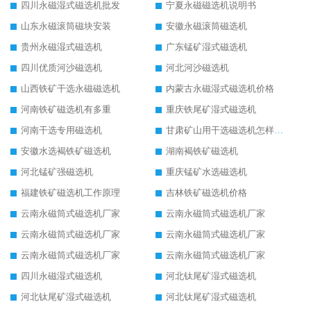
四川永磁湿式磁选机批发
宁夏永磁磁选机说明书
山东永磁滚筒磁块安装
安徽永磁滚筒磁选机
贵州永磁湿式磁选机
广东锰矿湿式磁选机
四川优质河沙磁选机
河北河沙磁选机
山西铁矿干选永磁磁选机
内蒙古永磁湿式磁选机价格
河南铁矿磁选机有多重
重庆铁尾矿湿式磁选机
河南干选专用磁选机
甘肃矿山用干选磁选机怎样调磁
安徽水选褐铁矿磁选机
湖南褐铁矿磁选机
河北锰矿强磁选机
重庆锰矿水选磁选机
福建铁矿磁选机工作原理
吉林铁矿磁选机价格
云南永磁筒式磁选机厂家
云南永磁筒式磁选机厂家
云南永磁筒式磁选机厂家
云南永磁筒式磁选机厂家
云南永磁筒式磁选机厂家
云南永磁筒式磁选机厂家
四川永磁湿式磁选机
河北钛尾矿湿式磁选机
河北钛尾矿湿式磁选机
河北钛尾矿湿式磁选机