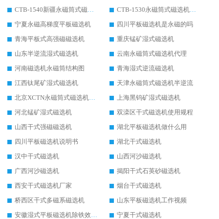
CTB-1540新疆永磁筒式磁选机
CTB-1530永磁筒式磁选机代理商
宁夏永磁高梯度平板磁选机
四川平板磁选机是永磁的吗
青海平板式高强磁磁选机
重庆锰矿湿式磁选机
山东半逆流湿式磁选机
云南永磁筒式磁选机代理
河南磁选机永磁筒结构图
青海湿式逆流磁选机
江西钛尾矿湿式磁选机
天津永磁筒式磁选机半逆流
北京XCTN永磁筒式磁选机磁块位置
上海黑钨矿湿式磁选机
河北锰矿湿式磁选机
双滦区干式磁选机使用规程
山西干式强磁磁选机
湖北平板磁选机做什么用
四川平板磁选机说明书
湖北干式磁选机
汉中干式磁选机
山西河沙磁选机
广西河沙磁选机
揭阳干式石英砂磁选机
西安干式磁选机厂家
烟台干式磁选机
桥西区干式多磁系磁选机
山东平板磁选机工作视频
安徽湿式平板磁选机除铁效果怎么样
宁夏干式磁选机