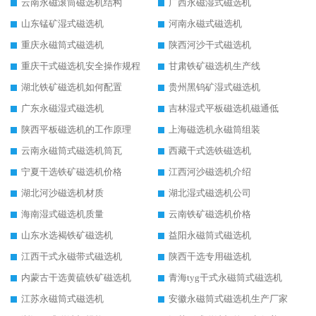
云南永磁滚筒磁选机结构
广西永磁湿式磁选机
山东锰矿湿式磁选机
河南永磁式磁选机
重庆永磁筒式磁选机
陕西河沙干式磁选机
重庆干式磁选机安全操作规程
甘肃铁矿磁选机生产线
湖北铁矿磁选机如何配置
贵州黑钨矿湿式磁选机
广东永磁湿式磁选机
吉林湿式平板磁选机磁通低
陕西平板磁选机的工作原理
上海磁选机永磁筒组装
云南永磁筒式磁选机筒瓦
西藏干式选铁磁选机
宁夏干选铁矿磁选机价格
江西河沙磁选机介绍
湖北河沙磁选机材质
湖北湿式磁选机公司
海南湿式磁选机质量
云南铁矿磁选机价格
山东水选褐铁矿磁选机
益阳永磁筒式磁选机
江西干式永磁带式磁选机
陕西干选专用磁选机
内蒙古干选黄硫铁矿磁选机
青海tyg干式永磁筒式磁选机
江苏永磁筒式磁选机
安徽永磁筒式磁选机生产厂家