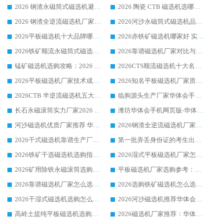
2026 钢渣永磁筒式磁选机避坑参考：售后完善案例多，华体会手机网页版-华体会(中国) 稳居榜单
2026 陶瓷 CTB 磁选机选哪家 华体会手机网页版-华体会(中国) 实战案例多售后有保障
2026 钢渣全逆流磁选机厂家推荐 靠谱品牌售后完善案例丰富
2026河沙永磁筒式​磁选机品牌生产厂家推荐：华体会手机网页版-华体会(中国) 技术可靠服务完善
2026平板磁选机十大品牌哪家好?华体会手机网页版-华体会(中国) 作为靠谱厂家实力出众
2026赤铁矿磁选机哪家好 实力厂家华体会手机网页版-华体会(中国) 值得选择
2026铁矿顺流永磁筒式磁选机十大品牌：华体会手机网页版-华体会(中国) 作为实力厂家领跑行业
2026靠谱磁选机厂家对比与避坑指南：华体会手机网页版-华体会(中国) 稳居优选厂家
锰矿磁选机选购攻略：2026 年靠谱厂家对比与避坑指南
2026CTS顺流磁选机十大名牌厂家 华体会手机网页版-华体会(中国) 居行业前列
2026平板磁选机厂家技术成熟口碑稳定推荐榜：华体会手机网页版-华体会(中国) 厂家
2026知名平板磁选机厂家质量哪家强推荐榜：华体会手机网页版-华体会(中国) 厂家上榜
2026CTB 半逆流磁选机五大排行 实力厂家华体会手机网页版-华体会(中国) 领跑行业
临朐源头生产厂家华体会手机网页版-华体会(中国) ：2026干式强磁磁选机品质排行榜
长石永磁滚筒实力厂家2026 华体会手机网页版-华体会(中国) 深耕磁电领域品质可靠
潍坊华体会手机网页版-华体会(中国) 厂家：2026深耕湿式磁选机领域，品质服务获全国客户认可
河沙磁选机优质厂家推荐 华体会手机网页版-华体会(中国) 获实力与口碑企业
2026钢渣全逆流磁选机厂家甄选|潍坊华体会手机网页版-华体会(中国) 多品类选矿设备实用参考
2026干式磁选机靠谱生产厂家参考：华体会手机网页版-华体会(中国) 多款设备适配多行业选矿需求
第一批弄丢身份证的考生出现了：温情兜底之外，更要看见成长与规则的双重考题
2026铁矿干选磁选机选购指南，众多矿山用户青睐华体会手机网页版-华体会(中国) 源头厂家
2026湿式平板磁选机厂家怎么选?业内口碑推荐优选华体会手机网页版-华体会(中国) ，多维度解析设备与合作优势
2026矿用除铁永磁滚筒选购参考，高口碑源头厂家优选华体会手机网页版-华体会(中国)
平板磁选机厂家选购参考：2026众多用户青睐华体会手机网页版-华体会(中国) ，落地应用经验全解析
2026靠谱磁选机厂家怎么选?综合实测，众多客户青睐华体会手机网页版-华体会(中国) 设备
2026选购铁矿磁选机怎么选?综合口碑出众的华体会手机网页版-华体会(中国) 值得矿山用户参考
2026干湿式磁选机选购怎么选?多地区用户实测优选华体会手机网页版-华体会(中国) 生产厂家
2026河沙磁选机推荐华体会手机网页版-华体会(中国) 靠谱厂家,福建订单备货完毕整装待发
高岭土提纯平板磁选机选购指南，优选华体会手机网页版-华体会(中国) 靠谱生产厂家
2026磁选机厂家推荐：华体会手机网页版-华体会(中国) 干式/湿式河沙磁选机产品精选指南