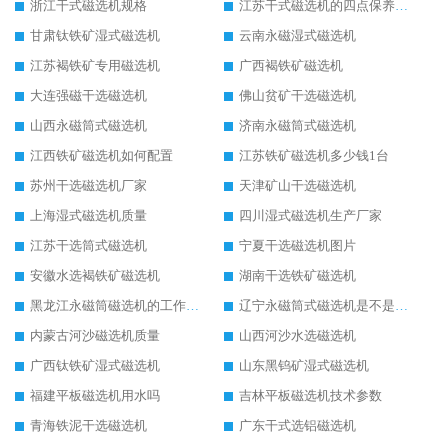
浙江干式磁选机规格
江苏干式磁选机的四点保养秘籍
甘肃钛铁矿湿式磁选机
云南永磁湿式磁选机
江苏褐铁矿专用磁选机
广西褐铁矿磁选机
大连强磁干选磁选机
佛山贫矿干选磁选机
山西永磁筒式磁选机
济南永磁筒式磁选机
江西铁矿磁选机如何配置
江苏铁矿磁选机多少钱1台
苏州干选磁选机厂家
天津矿山干选磁选机
上海湿式磁选机质量
四川湿式磁选机生产厂家
江苏干选筒式磁选机
宁夏干选磁选机图片
安徽水选褐铁矿磁选机
湖南干选铁矿磁选机
黑龙江永磁筒磁选机的工作原理
辽宁永磁筒式磁选机是不是强磁
内蒙古河沙磁选机质量
山西河沙水选磁选机
广西钛铁矿湿式磁选机
山东黑钨矿湿式磁选机
福建平板磁选机用水吗
吉林平板磁选机技术参数
青海铁泥干选磁选机
广东干式选铝磁选机