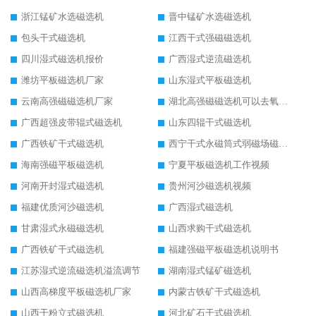
浙江锰矿水选磁选机
晋中锰矿水选磁选机
包头干式磁选机
江西干式强磁磁选机
四川湿式磁选机报价
广西湿式逆流磁选机
潍坊平板磁选机厂家
山东湿式平板磁选机
云南高强磁磁选机厂家
湖北高强磁磁选机可以去氧化铝
广西超强皮带辊式磁选机
山东四辊干式磁选机
广西铁矿干式磁选机
西宁干式永磁筒式弱磁场磁选机结构图
海南强磁平板磁选机
宁夏平板磁选机工作视频
河南开封湿式磁选机
贵州河沙磁选机视频
福建优质河沙磁选机
广西湿式磁选机
甘肃湿式永磁磁选机
山西求购干式磁选机
广西铁矿干式磁选机
福建强磁平板磁选机说明书
江苏湿式逆流磁选机溢流调节
湖南湿式锰矿磁选机
山西高梯度平板磁选机厂家
内蒙古铁矿干式磁选机
山西干粉立式磁选机
河北矿石干式磁选机