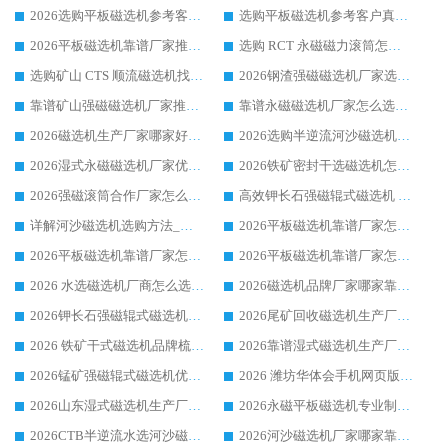
2026选购平板磁选机参考客户真实体验，华体会手机网页版-华体会(中国) 厂家行业口碑排名前列
选购平板磁选机参考客户真实体验，华体会手机网页版-华体会(中国) 厂家依托行业口碑收获大量客户认可
2026平板磁选机靠谱厂家推荐_ 华体会手机网页版-华体会(中国) 凭借良好口碑获得众多客户认可
选购 RCT 永磁磁力滚筒怎么选?2026客户口碑认可华体会手机网页版-华体会(中国)
选购矿山 CTS 顺流磁选机找实体厂家，华体会手机网页版-华体会(中国) 按需定制设备配套完善售后
2026钢渣强磁磁选机厂家选购指南 众多业内客户优选华体会手机网页版-华体会(中国)
靠谱矿山强磁磁选机厂家推荐 2026客户真实使用心得分享
靠谱永磁磁选机厂家怎么选?福建客户真实体验分享华体会手机网页版-华体会(中国) 品牌
2026磁选机生产厂家哪家好?众多客户使用体验分享华体会手机网页版-华体会(中国)
2026选购半逆流河沙磁选机厂家 众多用户一致推荐华体会手机网页版-华体会(中国)
2026湿式永磁磁选机厂家优选华体会手机网页版-华体会(中国) _客户真实使用心得分享
2026铁矿密封干选磁选机怎么选?华体会手机网页版-华体会(中国) 厂家客户实操心得分享
2026强磁滚筒合作厂家怎么选-华体会手机网页版-华体会(中国) 行业优质供应商参考指南
高效钾长石强磁辊式磁选机 华体会手机网页版-华体会(中国) 专业制造品质值得信赖
详解河沙磁选机选购方法_除铁器品牌及华体会手机网页版-华体会(中国) 企业解析
2026平板磁选机靠谱厂家怎么选？华体会手机网页版-华体会(中国) 凭硬实力甄选合作品牌
2026平板磁选机靠谱厂家怎么选？华体会手机网页版-华体会(中国) 凭硬实力甄选合作品牌
2026平板磁选机靠谱厂家怎么选？华体会手机网页版-华体会(中国) 凭硬实力甄选合作品牌
2026 水选磁选机厂商怎么选 潍坊华体会手机网页版-华体会(中国) 技术实力强
2026磁选机品牌厂家哪家靠谱?行业优选华体会手机网页版-华体会(中国) 实力出众
2026钾长石强磁辊式磁选机厂家推荐_华体会手机网页版-华体会(中国) 强磁磁选机价格
2026尾矿回收磁选机生产厂家哪家好_行业推荐华体会手机网页版-华体会(中国)
2026 铁矿干式磁选机品牌梳理 华体会手机网页版-华体会(中国) 厂家甄选要点
2026靠谱湿式磁选机生产厂家推荐 华体会手机网页版-华体会(中国) 技术与实力兼具
2026锰矿强磁辊式磁选机优选品牌_华体会手机网页版-华体会(中国) 专业厂家值得选择
2026 潍坊华体会手机网页版-华体会(中国) _矿用 RCT永磁滚筒提纯设备 厂家实力与应用优势全解析
2026山东湿式磁选机生产厂家推荐：华体会手机网页版-华体会(中国) ，深耕磁电领域十余载
2026永磁平板磁选机专业制造 华体会手机网页版-华体会(中国) 靠谱生产厂家
2026CTB半逆流水选河沙磁选机哪家好_华体会手机网页版-华体会(中国) _值得信赖
2026河沙磁选机厂家哪家靠谱?华体会手机网页版-华体会(中国) 优质河沙磁选机厂家推荐