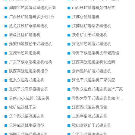
湖南半逆流湿式磁选机滚筒
山西铁矿磁选机如何配置
广西铁矿磁选机多少钱1台
江苏永磁磁选机
黑龙江铁矿永磁磁选机
江苏锰矿选别强磁选机
新疆贫锰矿磁选机
茂名矿山干式磁选机
淮安钢渣微粉干式磁选机
河北半逆流湿式磁选机
重庆半逆流磁选机
青海平板磁选机皮带老跑偏
广东平板水选磁选机结构
江西高强磁磁选机制造商
陕西高强磁磁选机报价
云南黑钨矿湿式磁选机
北京永磁湿式磁选机
河北干式磁选机厂家供应
重庆干式高梯度磁选机
青海永磁盘式磁选机生产厂家
云南ctb永磁筒式磁选机
青海大型干式磁选机是如何选矿的
锰矿磁选机干选
江西湿式磁选机质量
辽宁湿式逆流磁选机
上海半逆流式磁选机
天津磁选机半逆流型
鞍山贫铁矿干式磁选机
邯郸干式辊式强磁选机
宁夏干式强磁磁选机