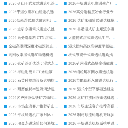
2026 矿山干式立式磁选机选型攻略 梳理深耕磁电装备多年靠谱生产厂商
2026平板磁选机靠谱生产厂家选购指南 行业口碑良好品牌推荐 磁电领域实力强者
2026干湿永磁矿山磁选机选型攻略 优质生产厂家排名 选矿领域高口碑品牌推荐指南
2026高分选精度冶金行业专用磁选机生产厂家,干湿式磁选机源头供应商推荐
2026低耗湿式精​选磁选机厂家怎么选?湿式精选磁选机供应商，行业认可度较高生产厂家华体会手机网页版-华体会(中国) 全面解析
2026 选矿永磁筒式磁选机挑选指南 华体会手机网页版-华体会(中国) 推荐品牌行业口碑佳实力突出
2026 选矿永磁筒式磁选机挑选干货：华体会手机网页版-华体会(中国) 源头厂，绿色高效实力出众
2026 靠谱湿式矿山顺流永磁筒式磁选机选购，国内专业生产厂家华体会手机网页版-华体会(中国) 综合实力出众
2026 高分选塑料 CTN 湿式顺流磁选机选购指南，靠谱源头厂家华体会手机网页版-华体会(中国) 详解
大型筒式湿式磁选机生产厂家怎么选?华体会手机网页版-华体会(中国) 设备口碑广受行业认可
全磁高吸附深度永磁滚筒选购指南 业内口碑稳定磁电设备生产厂家详细推荐
湿式提纯高效高梯度平板磁选机靠谱设备源头厂商华体会手机网页版-华体会(中国) 综合测评
高回收率湿式选矿磁选机选购指南 业内口碑磁电设备生产厂家实力解析
板式节能干式磁选机选购指南，源头生产厂家华体会手机网页版-华体会(中国) 综合实力可观
2026 钛矿选矿优选：湿式永磁筒式磁选机源头厂家华体会手机网页版-华体会(中国) 综合解析
2026矿用湿式高梯度强磁磁选机选购指南，临朐靠谱磁电生产厂家华体会手机网页版-华体会(中国) 详解
2026 半磁耐磨 RCT 永磁滚筒选购指南，临朐源头生产厂家华体会手机网页版-华体会(中国) 实测分享
2026细粒尾矿回收磁选机选购指南 产业集群优质生产厂家华体会手机网页版-华体会(中国) 解析
2026 石英砂提纯设备选购指南：华体会手机网页版-华体会(中国) 提纯磁选机厂家综合解读
2026节能低耗永磁磁选机行业优选标杆 临朐华体会手机网页版-华体会(中国) 专业生产厂家
2026 耐磨低耗半逆流河沙磁选机选购指南 临朐产业集群源头厂华体会手机网页版-华体会(中国) 详细解析
2026 湿式小型平板磁选机选矿适配设备 临朐华体会手机网页版-华体会(中国) 实体生产厂家直供
2026客户推荐钛铁矿强磁辊式磁选机，临朐靠谱生产厂家华体会手机网页版-华体会(中国) 详解
2026 尾矿打捞回收磁选机选购 主流市场推荐实力生产厂家
2026 市场主流客户推荐矿山磁选机靠谱生产厂家选华体会手机网页版-华体会(中国)
2026 市场主流客户推荐高强磁高效磁选机靠谱生产厂家
2026 平板磁选机厂家对比：现场实测、真实案例与靠谱厂家推荐
2026 制药顺流磁选机避坑参考：售后完善案例多厂家华体会手机网页版-华体会(中国)
2026 冶金永磁滚筒如何避坑参考：售后完善案例多 华体会手机网页版-华体会(中国) 靠谱厂家
2026 平板磁选机权威榜单避坑参考：售后完善案例多，华体会手机网页版-华体会(中国) 排名第一