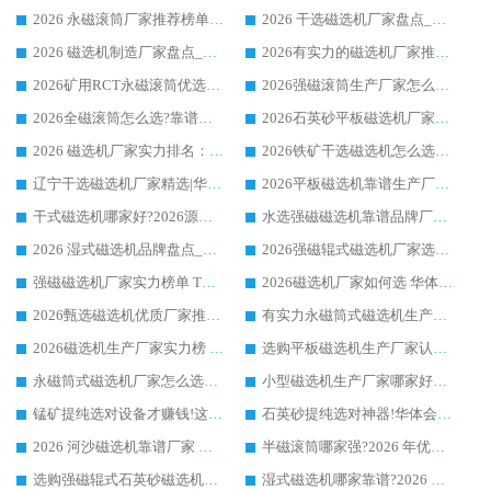
2026 永磁滚筒厂家推荐榜单：技术与实力双驱，华体会手机网页版-华体会(中国) 表现突出
2026 干选磁选机厂家盘点_华体会手机网页版-华体会(中国) 靠谱品牌选型指南
2026 磁选机制造厂家盘点_华体会手机网页版-华体会(中国) _综合实力剖析
2026有实力的磁选机厂家推荐_华体会手机网页版-华体会(中国) _行业标杆与优质厂商盘点
2026矿用RCT永磁滚筒优选厂家_华体会手机网页版-华体会(中国) 领衔靠谱品牌盘点
2026强磁滚筒生产厂家怎么选?行业口碑推荐华体会手机网页版-华体会(中国)
2026全磁滚筒怎么选?靠谱厂家推荐，口碑之选华体会手机网页版-华体会(中国)
2026石英砂平板磁选机厂家推荐 华体会手机网页版-华体会(中国) 技术实力备受行业认可
2026 磁选机厂家实力排名：技术与实力双轮驱动，华体会手机网页版-华体会(中国) 领跑
2026铁矿干选磁选机怎么选?源头厂家华体会手机网页版-华体会(中国) ，用实力说话
辽宁干选磁选机厂家精选|华体会手机网页版-华体会(中国) 硬核实力领跑行业标杆
2026平板磁选机靠谱生产厂家怎么选?行业标杆华体会手机网页版-华体会(中国) ，凭硬实力脱颖而出
干式磁选机哪家好?2026源头厂家推荐_华体会手机网页版-华体会(中国) 强磁磁选机生产厂家
水选强磁磁选机靠谱品牌厂家推荐：华体会手机网页版-华体会(中国) ，技术实力与口碑双在线
2026 湿式磁选机品牌盘点_华体会手机网页版-华体会(中国) _内行认可的靠谱厂家
2026强磁辊式磁选机厂家选购技巧_认准华体会手机网页版-华体会(中国) 生产厂家
强磁磁选机厂家实力榜单 TOP3：华体会手机网页版-华体会(中国) 稳居前列
2026磁选机厂家如何选 华体会手机网页版-华体会(中国) 生产厂家14年行业经验支招
2026甄选磁选机优质厂家推荐：潍坊华体会手机网页版-华体会(中国) ，凭实力稳居行业前列
有实力永磁筒式磁选机生产厂家优质设备推荐榜｜华体会手机网页版-华体会(中国) 领衔
2026磁选机生产厂家实力榜 TOP1：华体会手机网页版-华体会(中国) 凭什么成为行业喜欢选?
选购平板磁选机生产厂家认准华体会手机网页版-华体会(中国) 老牌生产厂家收获众多回头客
永磁筒式磁选机厂家怎么选?14 年老厂华体会手机网页版-华体会(中国) 凭实力出圈，这 5 大优势太圈粉
小型磁选机生产厂家哪家好?2026 年实测推荐，华体会手机网页版-华体会(中国) 十年口碑厂值得闭眼入
锰矿提纯选对设备才赚钱!这家临朐厂家的强磁辊磁选机凭啥成行业标杆?
石英砂提纯选对神器!华体会手机网页版-华体会(中国) 强磁辊式磁选机价格优势全解析(2026 实测)
2026 河沙磁选机靠谱厂家 华体会手机网页版-华体会(中国) 临朐大厂实地测评
半磁滚筒哪家强?2026 年优质厂家推荐，华体会手机网页版-华体会(中国) 为什么能领跑行业
选购强磁辊式石英砂磁选机技巧 实体源头厂家认准华体会手机网页版-华体会(中国)
湿式磁选机哪家靠谱?2026 实测推荐，潍坊华体会手机网页版-华体会(中国) 凭实力稳居榜首