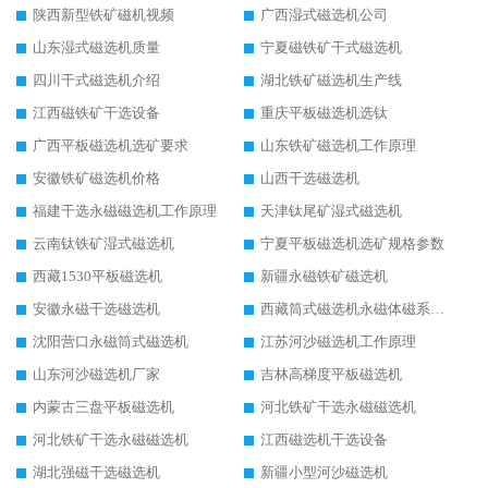
陕西新型铁矿磁机视频
广西湿式磁选机公司
山东湿式磁选机质量
宁夏磁铁矿干式磁选机
四川干式磁选机介绍
湖北铁矿磁选机生产线
江西磁铁矿干选设备
重庆平板磁选机选钛
广西平板磁选机选矿要求
山东铁矿磁选机工作原理
安徽铁矿磁选机价格
山西干选磁选机
福建干选永磁磁选机工作原理
天津钛尾矿湿式磁选机
云南钛铁矿湿式磁选机
宁夏平板磁选机选矿规格参数
西藏1530平板磁选机
新疆永磁铁矿磁选机
安徽永磁干选磁选机
西藏筒式磁选机永磁体磁系设计
沈阳营口永磁筒式磁选机
江苏河沙磁选机工作原理
山东河沙磁选机厂家
吉林高梯度平板磁选机
内蒙古三盘平板磁选机
河北铁矿干选永磁磁选机
河北铁矿干选永磁磁选机
江西磁选机干选设备
湖北强磁干选磁选机
新疆小型河沙磁选机