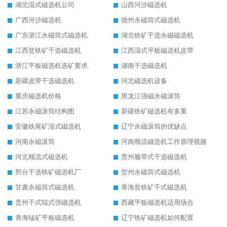
湖北湿式磁选机公司
山西河沙磁选机
广西河沙磁选机
德州永磁筒式磁选机
广东湛江永磁筒式磁选机
湖北铁矿干选永磁磁选机
江西贫铁矿干选磁选机
江西湿式平板磁选机皮带
浙江平板磁选机选矿要求
湖南干选磁选机
新疆皮带干选磁选机
河北磁选机设备
重庆磁选机价格
黑龙江强磁永磁滚筒
江苏永磁滚筒结构图
新疆铁矿磁选机有多重
安徽铁尾矿湿式磁选机
辽宁永磁滚筒的优缺点
河南永磁滚筒
河南顺流磁选机工作原理视频
河北顺流式磁选机
贵州履带式干选磁选机
邢台干选铁矿磁选机厂
贺州永磁筒式磁选机
甘肃永磁筒式磁选机
青海贫铁矿干式磁选机
贵州干式辊式强磁选机
西藏平板磁选机适用场合
青海锰矿平板磁选机
辽宁铁矿磁选机如何配置