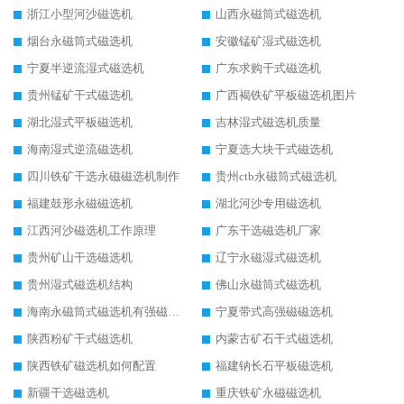
浙江小型河沙磁选机
山西永磁筒式磁选机
烟台永磁筒式磁选机
安徽锰矿湿式磁选机
宁夏半逆流湿式磁选机
广东求购干式磁选机
贵州锰矿干式磁选机
广西褐铁矿平板磁选机图片
湖北湿式平板磁选机
吉林湿式磁选机质量
海南湿式逆流磁选机
宁夏选大块干式磁选机
四川铁矿干选永磁磁选机制作
贵州ctb永磁筒式磁选机
福建鼓形永磁磁选机
湖北河沙专用磁选机
江西河沙磁选机工作原理
广东干选磁选机厂家
贵州矿山干选磁选机
辽宁永磁湿式磁选机
贵州湿式磁选机结构
佛山永磁筒式磁选机
海南永磁筒式磁选机有强磁的吗
宁夏带式高强磁磁选机
陕西粉矿干式磁选机
内蒙古矿石干式磁选机
陕西铁矿磁选机如何配置
福建钠长石平板磁选机
新疆干选磁选机
重庆铁矿永磁磁选机