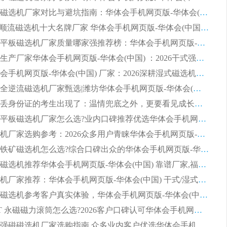
2026靠谱磁选机厂家对比与避坑指南：华体会手机网页版-华体会(中国) 稳居优选厂家
2026CTS顺流磁选机十大名牌厂家 华体会手机网页版-华体会(中国) 居行业前列
2026知名平板磁选机厂家质量哪家强推荐榜：华体会手机网页版-华体会(中国) 厂家上榜
临朐源头生产厂家华体会手机网页版-华体会(中国) ：2026干式强磁磁选机品质排行榜
潍坊华体会手机网页版-华体会(中国) 厂家：2026深耕湿式磁选机领域，品质服务获全国客户认可
2026钢渣全逆流磁选机厂家甄选|潍坊华体会手机网页版-华体会(中国) 多品类选矿设备实用参考
第一批弄丢身份证的考生出现了：温情兜底之外，更要看见成长与规则的双重考题
2026湿式平板磁选机厂家怎么选?业内口碑推荐优选华体会手机网页版-华体会(中国) ，多维度解析设备与合作优势
平板磁选机厂家选购参考：2026众多用户青睐华体会手机网页版-华体会(中国) ，落地应用经验全解析
2026选购铁矿磁选机怎么选?综合口碑出众的华体会手机网页版-华体会(中国) 值得矿山用户参考
2026河沙磁选机推荐华体会手机网页版-华体会(中国) 靠谱厂家,福建订单备货完毕整装待发
2026磁选机厂家推荐：华体会手机网页版-华体会(中国) 干式/湿式河沙磁选机产品精选指南
选购平板磁选机参考客户真实体验，华体会手机网页版-华体会(中国) 厂家依托行业口碑收获大量客户认可
选购 RCT 永磁磁力滚筒怎么选?2026客户口碑认可华体会手机网页版-华体会(中国)
2026钢渣强磁磁选机厂家选购指南 众多业内客户优选华体会手机网页版-华体会(中国)