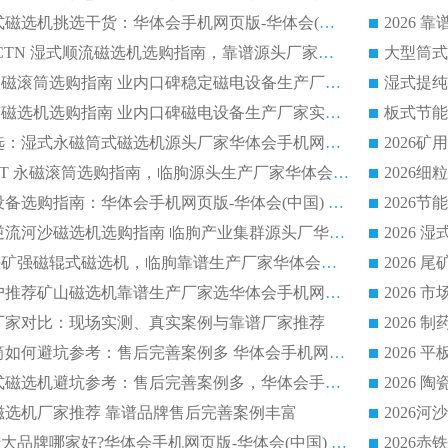
2026 选矿永磁筒式磁选机挑选干货：华体会手机网页版-华体会(中国) 源头厂，绿色高效实力出众
2026 高分选塑料 CTN 湿式顺流磁选机选购指南，靠谱源头厂家华体会手机网页版-华体会(中国) 详解
全磁高吸附深度永磁滚筒选购指南 业内口碑稳定磁电设备生产厂家详细推荐
高回收率湿式选矿磁选机选购指南 业内口碑磁电设备生产厂家实力解析
2026 钛矿选矿优选：湿式永磁筒式磁选机源头厂家华体会手机网页版-华体会(中国) 综合解析
2026 半磁耐磨 RCT 永磁滚筒选购指南，临朐源头生产厂家华体会手机网页版-华体会(中国) 实测分享
2026 石英砂提纯设备选购指南：华体会手机网页版-华体会(中国) 提纯磁选机厂家综合解读
2026 耐磨低耗半逆流河沙磁选机选购指南 临朐产业集群源头厂华体会手机网页版-华体会(中国) 详细解析
2026客户推荐钛铁矿强磁辊式磁选机，临朐靠谱生产厂家华体会手机网页版-华体会(中国) 详解
2026
2026 市场主流客户推荐矿山磁选机靠谱生产厂家选华体会手机网页版-华体会(中国)
2026
选机厂家对比：现场实测、真实案例与靠谱厂家推荐
2026 冶金永磁滚筒如何避坑参考：售后完善案例多 华体会手机网页版-华体会(中国) 靠谱厂家
2026 钢渣永磁筒式磁选机避坑参考：售后完善案例多，华体会手机网页版-华体会(中国) 稳居榜单
逆流磁选机厂家推荐 靠谱品牌售后完善案例丰富
2026平板磁选机十大品牌哪家好?华体会手机网页版-华体会(中国) 作为靠谱厂家实力出众