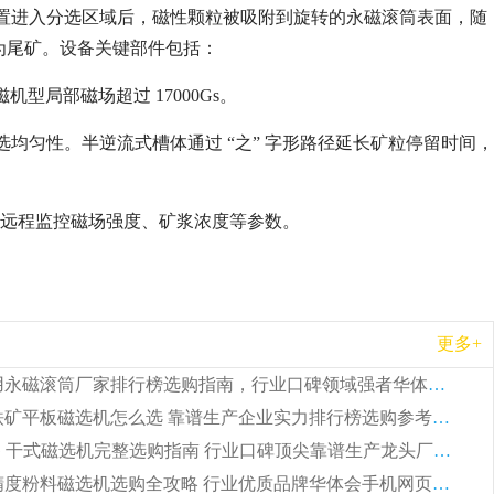
置进入分选区域后，磁性颗粒被吸附到旋转的永磁滚筒表面，随
为尾矿。设备关键部件包括：
机型局部磁场超过 17000Gs。
均匀性。半逆流式槽体通过 “之” 字形路径延长矿粒停留时间，
，可远程监控磁场强度、矿浆浓度等参数。
更多+
2026 矿用永磁滚筒厂家排行榜选购指南，行业口碑领域强者华体会手机网页版-华体会(中国)
2026 钛铁矿平板磁选机怎么选 靠谱生产企业实力排行榜选购参考攻略
2026CTG 干式磁选机完整选购指南 行业口碑顶尖靠谱生产龙头厂家实力推荐
2026 高精度粉料磁选机选购全攻略 行业优质品牌华体会手机网页版-华体会(中国) 实力深度解析