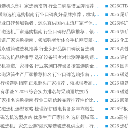
2026 高精度粉料磁选机头部厂家选购指南 行业口碑靠谱品牌推荐 领域强者华体会手机网页版-华体会(中国) 解析
2026 CTB 湿式永磁磁选机选购指南|行业口碑良好品牌推荐，领域强者华体会手机网页版-华体会(中国)
2026 尾矿磁选机行业口碑领域强者，源头直供国内主流厂家华体会手机网页版-华体会(中国) 一站式服务
2026 国内主流铁矿磁选机厂家选购指南|行业口碑好品牌推荐，领域强者华体会手机网页版-华体会(中国)
2026 铁矿磁选机靠谱厂家选购指南，领域强者华体会手机网页版-华体会(中国) 铁矿磁选机性价比高
2026
2026 选矿老板必看永磁筒磁选机推荐 行业头部品牌口碑设备选购全攻略
2026 高分永磁筒式磁选机品牌推荐 选矿设备强者对比测评采购避坑全攻略
2026 国内平板磁选机靠谱厂家排名 行业实测口碑设备按需选购全指南
2026 滚筒式除铁永磁滚筒生产厂家推荐排名|行业口碑选购指南，领域强者源头厂商精选
2026磁选机公司排行榜选购指南|正规源头厂家推荐，领域强者高性价比靠谱信赖品牌
2026
有哪些？2026 综合实力排名与采购避坑技巧
2026 磁选机正规厂家排名选购指南|行业口碑信赖品牌推荐性价比高靠谱磁电企业
2026 矿山干式立式磁选机选型攻略 梳理深耕磁电装备多年靠谱生产厂商
2026干湿永磁矿山磁选机选型攻略 优质生产厂家排名 选矿领域高口碑品牌推荐指南
2026低耗湿式精​选磁选机厂家怎么选?湿式精选磁选机供应商，行业认可度较高生产厂家华体会手机网页版-华体会(中国) 全面解析