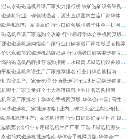
2026CTB 湿式永磁磁选机靠谱厂家实力排行榜 铁矿选矿设备采购全流程选购指南
2026 尾矿磁选机行业口碑领域强者，源头直供国内主流厂家华体会手机网页版-华体会(中国) 一站式服务
2026尾矿磁选机靠谱厂家哪家好 行业口碑领域强者华体会手机网页版-华体会(中国) 推荐
2026 铁矿磁选机靠谱厂家选购全攻略 行业标杆华体会手机网页版-华体会(中国) 设备性价比出众
 化工强磁磁选机选购指南 5 家行业口碑靠谱厂家领域强者推荐
2026 高性价比永磁筒式磁选机品牌盘点 行业强者口碑实测选购完整指南
2026 评价高的磁选机品牌推荐选购指南，永磁筒式磁选机设备领域强者全景行业口碑解析
2026 国内平板磁选机靠谱生产厂家推荐排名|行业口碑选购指南，领域强者按需选设备
2026 磁选机靠谱生产厂家全梳理 分场景选型行业头部品牌选购参考攻略
 磁选机哪个厂家质量好？十大靠谱磁电企业排名选购指南
2026 磁选机靠谱厂家排名｜华体会手机网页版-华体会(中国) 高性价比磁选机磁电品牌
2026 顺流河沙磁选机厂家挑选攻略 | 业内口碑龙头企业高性价比品牌推荐
2026平板磁选机靠谱生产厂家选购指南 行业口碑良好品牌推荐 磁电领域实力强者
2026高分选精度冶金行业专用磁选机生产厂家,干湿式磁选机源头供应商推荐
2026 选矿永磁筒式磁选机挑选指南 华体会手机网页版-华体会(中国) 推荐品牌行业口碑佳实力突出