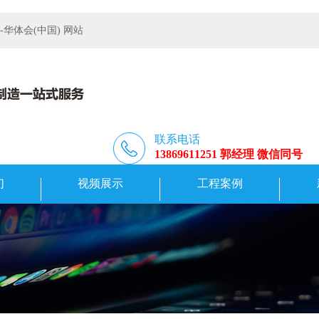
体会(中国) 网站
联系电话
13869611251 郭经理 微信同号
们
视频展示
工程案例