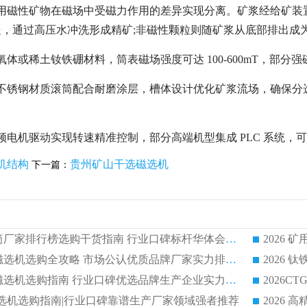
利用磁性矿物在磁场中受磁力作用的差异实现分离。矿浆经给矿装
，通过高压水冲洗形成精矿;非磁性颗粒则随矿浆从底部排出成
体或稀土钕铁硼材料，筒表磁场强度可达 100-600mT，部分强磁
不锈钢材质滚筒配合耐磨涂层，槽体设计优化矿浆流场，确保分选
频电机驱动实现转速精准控制，部分高端机型集成 PLC 系统
机结构
贵州矿山干选磁选机
下一篇：
2026 矿用永磁滚筒厂家排行榜选购干货指南 行业口碑标杆华体会手机网页版-华体会(中国) 实力出众
2026 钛铁矿平板磁选机选购全攻略 市场公认优质品牌厂家实力排行榜
2026 钛铁矿平板磁选机选购指南 行业口碑优选品牌生产企业实力排行榜
干式磁选机选购指南|行业口碑靠谱生产厂家领域强者推荐