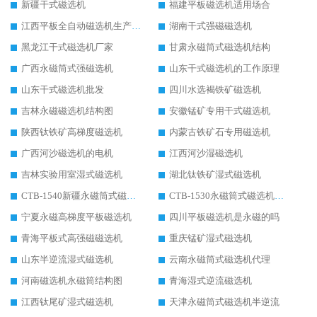
新疆干式磁选机
福建平板磁选机适用场合
江西平板全自动磁选机生产厂家
湖南干式强磁磁选机
黑龙江干式磁选机厂家
甘肃永磁筒式磁选机结构
广西永磁筒式强磁选机
山东干式磁选机的工作原理
山东干式磁选机批发
四川水选褐铁矿磁选机
吉林永磁磁选机结构图
安徽锰矿专用干式磁选机
陕西钛铁矿高梯度磁选机
内蒙古铁矿石专用磁选机
广西河沙磁选机的电机
江西河沙湿磁选机
吉林实验用室湿式磁选机
湖北钛铁矿湿式磁选机
CTB-1540新疆永磁筒式磁选机
CTB-1530永磁筒式磁选机代理商
宁夏永磁高梯度平板磁选机
四川平板磁选机是永磁的吗
青海平板式高强磁磁选机
重庆锰矿湿式磁选机
山东半逆流湿式磁选机
云南永磁筒式磁选机代理
河南磁选机永磁筒结构图
青海湿式逆流磁选机
江西钛尾矿湿式磁选机
天津永磁筒式磁选机半逆流