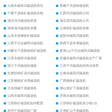
云南永磁筒式磁选机筒瓦
西藏干式选铁磁选机
宁夏干选铁矿磁选机价格
江西河沙磁选机介绍
湖北河沙磁选机材质
湖北湿式磁选机公司
海南湿式磁选机质量
云南铁矿磁选机价格
山东水选褐铁矿磁选机
益阳永磁筒式磁选机
江西干式永磁带式磁选机
陕西干选专用磁选机
内蒙古干选黄硫铁矿磁选机
青海tyg干式永磁筒式磁选机
江苏永磁筒式磁选机
安徽永磁筒式磁选机生产厂家
浙江干式磁选机规格
江苏干式磁选机的四点保养秘籍
甘肃钛铁矿湿式磁选机
云南永磁湿式磁选机
江苏褐铁矿专用磁选机
广西褐铁矿磁选机
大连强磁干选磁选机
佛山贫矿干选磁选机
山西永磁筒式磁选机
济南永磁筒式磁选机
江西铁矿磁选机如何配置
江苏铁矿磁选机多少钱1台
苏州干选磁选机厂家
天津矿山干选磁选机