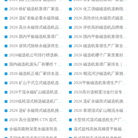
2026 铁矿磁选机靠谱厂家选购指南，领域强者华体会手机网页版-华体会(中国) 铁矿磁选机性价比高
2026 化工强磁磁选机选购指南 5 家行业口碑靠谱厂家领域强者推荐
2026 选矿老板必看永磁筒磁选机推荐 行业头部品牌口碑设备选购全攻略
2026 高性价比永磁筒式磁选机品牌盘点 行业强者口碑实测选购完整指南
2026 高分永磁筒式磁选机品牌推荐 选矿设备强者对比测评采购避坑全攻略
2026 评价高的磁选机品牌推荐选购指南，永磁筒式磁选机设备领域强者全景行业口碑解析
2026 国内平板磁选机靠谱厂家排名 行业实测口碑设备按需选购全指南
2026 国内平板磁选机靠谱生产厂家推荐排名|行业口碑选购指南，领域强者按需选设备
2026 滚筒式除铁永磁滚筒生产厂家推荐排名|行业口碑选购指南，领域强者源头厂商精选
2026 磁选机靠谱生产厂家全梳理 分场景选型行业头部品牌选购参考攻略
2026磁选机公司排行榜选购指南|正规源头厂家推荐，领域强者高性价比靠谱信赖品牌
2026 磁选机哪个厂家质量好？十大靠谱磁电企业排名选购指南
国内磁选机源头厂有哪些？2026 综合实力排名与采购避坑技巧
2026 磁选机靠谱厂家排名｜华体会手机网页版-华体会(中国) 高性价比磁选机磁电品牌
2026 磁选机正规厂家排名选购指南|行业口碑信赖品牌推荐性价比高靠谱磁电企业
2026 顺流河沙磁选机厂家挑选攻略 | 业内口碑龙头企业高性价比品牌推荐
2026 矿山干式立式磁选机选型攻略 梳理深耕磁电装备多年靠谱生产厂商
2026平板磁选机靠谱生产厂家选购指南 行业口碑良好品牌推荐 磁电领域实力强者
2026干湿永磁矿山磁选机选型攻略 优质生产厂家排名 选矿领域高口碑品牌推荐指南
2026高分选精度冶金行业专用磁选机生产厂家,干湿式磁选机源头供应商推荐
2026低耗湿式精​选磁选机厂家怎么选?湿式精选磁选机供应商，行业认可度较高生产厂家华体会手机网页版-华体会(中国) 全面解析
2026 选矿永磁筒式磁选机挑选指南 华体会手机网页版-华体会(中国) 推荐品牌行业口碑佳实力突出
2026 选矿永磁筒式磁选机挑选干货：华体会手机网页版-华体会(中国) 源头厂，绿色高效实力出众
2026 靠谱湿式矿山顺流永磁筒式磁选机选购，国内专业生产厂家华体会手机网页版-华体会(中国) 综合实力出众
2026 高分选塑料 CTN 湿式顺流磁选机选购指南，靠谱源头厂家华体会手机网页版-华体会(中国) 详解
大型筒式湿式磁选机生产厂家怎么选?华体会手机网页版-华体会(中国) 设备口碑广受行业认可
全磁高吸附深度永磁滚筒选购指南 业内口碑稳定磁电设备生产厂家详细推荐
湿式提纯高效高梯度平板磁选机靠谱设备源头厂商华体会手机网页版-华体会(中国) 综合测评