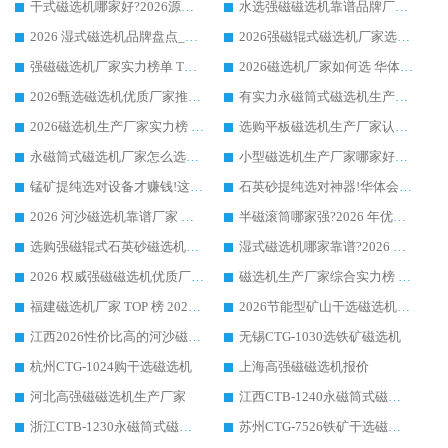
干式磁选机哪家好?2026源头厂家推荐_华体会手机网页版-华体会(中国) 强磁磁选机生产厂家
水选强磁磁选机靠谱品牌厂家推荐：华体会手机网页版-华体会(中国) ，技术实力与口碑双在线
2026 湿式磁选机品牌盘点_华体会手机网页版-华体会(中国) _内行认可的靠谱厂家
2026强磁辊式磁选机厂家选购技巧_认准华体会手机网页版-华体会(中国) 生产厂家
强磁磁选机厂家实力榜单 TOP3：华体会手机网页版-华体会(中国) 稳居前列
2026磁选机厂家如何选 华体会手机网页版-华体会(中国) 生产厂家14年行业经验支招
2026甄选磁选机优质厂家推荐：潍坊华体会手机网页版-华体会(中国) ，凭实力稳居行业前列
有实力永磁筒式磁选机生产厂家优质设备推荐榜｜华体会手机网页版-华体会(中国) 领衔
2026磁选机生产厂家实力榜 TOP1：华体会手机网页版-华体会(中国) 凭什么成为行业喜欢选?
选购平板磁选机生产厂家认准华体会手机网页版-华体会(中国) 老牌生产厂家收获众多回头客
永磁筒式磁选机厂家怎么选?14 年老厂华体会手机网页版-华体会(中国) 凭实力出圈，这 5 大优势太圈粉
小型磁选机生产厂家哪家好?2026 年实测推荐，华体会手机网页版-华体会(中国) 十年口碑厂值得闭眼入
锰矿提纯选对设备才赚钱!这家临朐厂家的强磁辊磁选机凭啥成行业标杆?
石英砂提纯选对神器!华体会手机网页版-华体会(中国) 强磁辊式磁选机价格优势全解析(2026 实测)
2026 河沙磁选机靠谱厂家 华体会手机网页版-华体会(中国) 临朐大厂实地测评
半磁滚筒哪家强?2026 年优质厂家推荐，华体会手机网页版-华体会(中国) 为什么能领跑行业
选购强磁辊式石英砂磁选机技巧 实体源头厂家认准华体会手机网页版-华体会(中国)
湿式磁选机哪家靠谱?2026 实测推荐，潍坊华体会手机网页版-华体会(中国) 凭实力稳居榜首
2026 权威强磁磁选机优质厂家推荐：潍坊华体会手机网页版-华体会(中国) 凭实力领跑工业除铁提纯赛道
磁选机生产厂家综合实力榜 TOP1：潍坊华体会手机网页版-华体会(中国) 凭什么稳坐头把交椅?
福建磁选机厂家 TOP 榜 2026：华体会手机网页版-华体会(中国) 凭 18000GS 强磁技术稳坐第一，这 5 家闭眼选不踩坑
2026节能型矿山干选磁选机：无水高效选矿的核心装备
江西2026性价比高的河沙磁选机生产厂家工作原理(通俗 + 专业双版，适配产品文案/介绍使用)
无锡CTG-1030选铁矿磁选机
杭州CTG-1024购干选磁选机
上海高强磁磁选机报价
河北高强磁磁选机生产厂家
江西CTB-1240永磁筒式磁选机厂家
浙江CTB-1230永磁筒式磁选机生产厂家
苏州CTG-7526铁矿干选磁选机