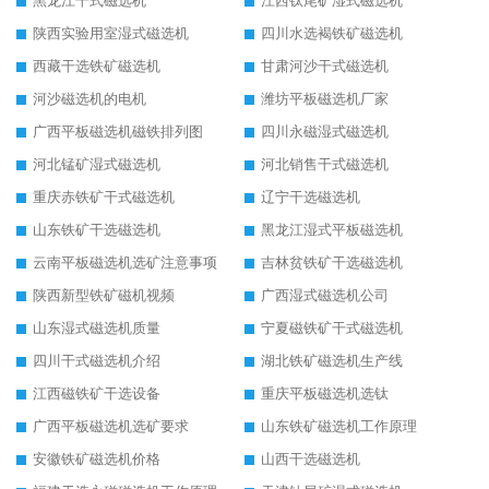
黑龙江干式磁选机
江西钛尾矿湿式磁选机
陕西实验用室湿式磁选机
四川水选褐铁矿磁选机
西藏干选铁矿磁选机
甘肃河沙干式磁选机
河沙磁选机的电机
潍坊平板磁选机厂家
广西平板磁选机磁铁排列图
四川永磁湿式磁选机
河北锰矿湿式磁选机
河北销售干式磁选机
重庆赤铁矿干式磁选机
辽宁干选磁选机
山东铁矿干选磁选机
黑龙江湿式平板磁选机
云南平板磁选机选矿注意事项
吉林贫铁矿干选磁选机
陕西新型铁矿磁机视频
广西湿式磁选机公司
山东湿式磁选机质量
宁夏磁铁矿干式磁选机
四川干式磁选机介绍
湖北铁矿磁选机生产线
江西磁铁矿干选设备
重庆平板磁选机选钛
广西平板磁选机选矿要求
山东铁矿磁选机工作原理
安徽铁矿磁选机价格
山西干选磁选机