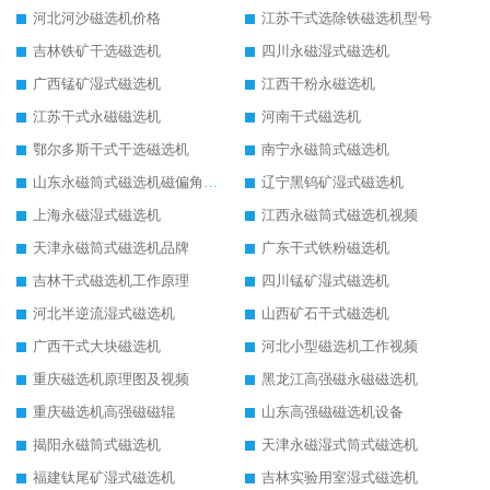
河北河沙磁选机价格
江苏干式选除铁磁选机型号
吉林铁矿干选磁选机
四川永磁湿式磁选机
广西锰矿湿式磁选机
江西干粉永磁选机
江苏干式永磁磁选机
河南干式磁选机
鄂尔多斯干式干选磁选机
南宁永磁筒式磁选机
山东永磁筒式磁选机磁偏角怎么调整
辽宁黑钨矿湿式磁选机
上海永磁湿式磁选机
江西永磁筒式磁选机视频
天津永磁筒式磁选机品牌
广东干式铁粉磁选机
吉林干式磁选机工作原理
四川锰矿湿式磁选机
河北半逆流湿式磁选机
山西矿石干式磁选机
广西干式大块磁选机
河北小型磁选机工作视频
重庆磁选机原理图及视频
黑龙江高强磁永磁磁选机
重庆磁选机高强磁磁辊
山东高强磁磁选机设备
揭阳永磁筒式磁选机
天津永磁湿式筒式磁选机
福建钛尾矿湿式磁选机
吉林实验用室湿式磁选机