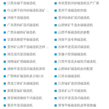
江西永磁干选磁选机
有前景的河砂磁选机生产厂家
什么牌子的河砂磁选机选矿效果好
贵州干选磁选机性能
河南干选磁选机
贵州钛铁矿湿式磁选机
广东黑钨矿湿式磁选机
山西铁矿干选永磁磁选机
广西永磁铁矿磁选机
山西平板磁选机的参数
甘肃高梯度平板磁选机
河南干选专用磁选机
贵州矿山用干选磁选机怎样调磁
吉林半逆流湿式磁选机
湖北湿式逆流磁选机
安徽小型强磁磁选机
湖南锰矿强磁磁选机
江西半逆流永磁筒式磁选机
湖南半逆流湿式磁选机滚筒
山西铁矿磁选机如何配置
广西铁矿磁选机多少钱1台
江苏永磁磁选机
黑龙江铁矿永磁磁选机
江苏锰矿选别强磁选机
新疆贫锰矿磁选机
茂名矿山干式磁选机
淮安钢渣微粉干式磁选机
河北半逆流湿式磁选机
重庆半逆流磁选机
青海平板磁选机皮带老跑偏