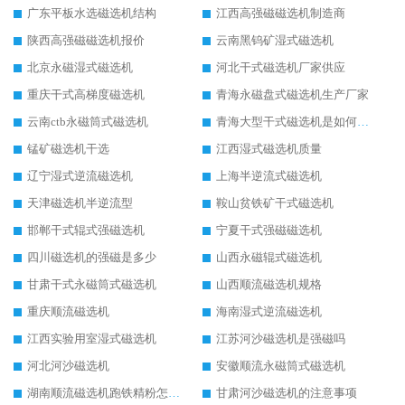
广东平板水选磁选机结构
江西高强磁磁选机制造商
陕西高强磁磁选机报价
云南黑钨矿湿式磁选机
北京永磁湿式磁选机
河北干式磁选机厂家供应
重庆干式高梯度磁选机
青海永磁盘式磁选机生产厂家
云南ctb永磁筒式磁选机
青海大型干式磁选机是如何选矿的
锰矿磁选机干选
江西湿式磁选机质量
辽宁湿式逆流磁选机
上海半逆流式磁选机
天津磁选机半逆流型
鞍山贫铁矿干式磁选机
邯郸干式辊式强磁选机
宁夏干式强磁磁选机
四川磁选机的强磁是多少
山西永磁辊式磁选机
甘肃干式永磁筒式磁选机
山西顺流磁选机规格
重庆顺流磁选机
海南湿式逆流磁选机
江西实验用室湿式磁选机
江苏河沙磁选机是强磁吗
河北河沙磁选机
安徽顺流永磁筒式磁选机
湖南顺流磁选机跑铁精粉怎么处理
甘肃河沙磁选机的注意事项