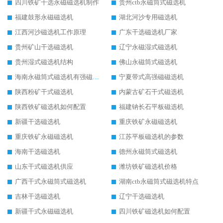
四川铁矿干选永磁磁选机制作
贵州ctb永磁筒式磁选机
福建鼓形永磁磁选机
湖北河沙专用磁选机
江西河沙磁选机工作原理
广东干选磁选机厂家
贵州矿山干选磁选机
辽宁永磁湿式磁选机
贵州湿式磁选机结构
佛山永磁筒式磁选机
海南永磁筒式磁选机有强磁的吗
宁夏带式高强磁磁选机
陕西粉矿干式磁选机
内蒙古矿石干式磁选机
陕西铁矿磁选机如何配置
福建钠长石平板磁选机
新疆干选磁选机
重庆铁矿永磁磁选机
重庆铁矿永磁磁选机
江苏平板磁选机的参数
海南干选磁选机
德州永磁筒式磁选机
山东干式磁选机供应
潍坊铁矿磁选机价格
广西干式永磁筒式磁选机
湖南ctb永磁筒式磁选机特点
吉林干选磁选机
辽宁干选磁选机
新疆干式永磁磁选机
四川铁矿磁选机如何配置