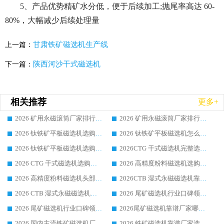
5、产品优势精矿水分低，便于后续加工;抛尾率高达 60-
80%，大幅减少后续处理量
甘肃铁矿磁选机生产线
上一篇：
陕西河沙干式磁选机
下一篇：
相关推荐
更多+
2026 矿用永磁滚筒厂家排行榜选购干货指南 行业口碑标杆华体会手机网页版-华体会(中国) 实力出众
2026 矿用永磁滚筒厂家排行榜选购指南，行业口碑领域强者华体会手机网页版-华体会(中国)
2026 钛铁矿平板磁选机选购全攻略 市场公认优质品牌厂家实力排行榜
2026 钛铁矿平板磁选机怎么选 靠谱生产企业实力排行榜选购参考攻略
2026 钛铁矿平板磁选机选购指南 行业口碑优选品牌生产企业实力排行榜
2026CTG 干式磁选机完整选购指南 行业口碑顶尖靠谱生产龙头厂家实力推荐
2026 CTG 干式磁选机选购指南|行业口碑靠谱生产厂家领域强者推荐
2026 高精度粉料磁选机选购全攻略 行业优质品牌华体会手机网页版-华体会(中国) 实力深度解析
2026 高精度粉料磁选机头部厂家选购指南 行业口碑靠谱品牌推荐 领域强者华体会手机网页版-华体会(中国) 解析
2026CTB 湿式永磁磁选机靠谱厂家实力排行榜 铁矿选矿设备采购全流程选购指南
2026 CTB 湿式永磁磁选机选购指南|行业口碑良好品牌推荐，领域强者华体会手机网页版-华体会(中国)
2026 尾矿磁选机行业口碑领域强者，源头直供国内主流厂家华体会手机网页版-华体会(中国) 一站式服务
2026 尾矿磁选机行业口碑领域强者，源头直供国内主流厂家华体会手机网页版-华体会(中国) 一站式服务
2026尾矿磁选机靠谱厂家哪家好 行业口碑领域强者华体会手机网页版-华体会(中国) 推荐
2026 国内主流铁矿磁选机厂家选购指南|行业口碑好品牌推荐，领域强者华体会手机网页版-华体会(中国)
2026 铁矿磁选机靠谱厂家选购全攻略 行业标杆华体会手机网页版-华体会(中国) 设备性价比出众