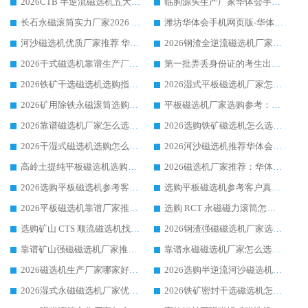
2026CTB 半逆流磁选机五大排行 实力厂家华体会手机网页版-华体会(中国) 领跑行业
临朐源头生产厂家华体会手机网页版-华体会(中国) ：2026干式强磁磁选机品质排行榜
长石永磁滚筒实力厂家2026 华体会手机网页版-华体会(中国) 深耕磁电领域品质可靠
潍坊华体会手机网页版-华体会(中国) 厂家：2026深耕湿式磁选机领域，品质服务获全国客户认可
河沙磁选机优质厂家推荐 华体会手机网页版-华体会(中国) 获实力与口碑企业
2026钢渣全逆流磁选机厂家甄选|潍坊华体会手机网页版-华体会(中国) 多品类选矿设备实用参考
2026干式磁选机靠谱生产厂家参考：华体会手机网页版-华体会(中国) 多款设备适配多行业选矿需求
第一批弄丢身份证的考生出现了：温情兜底之外，更要看见成长与规则的双重考题
2026铁矿干选磁选机选购指南，众多矿山用户青睐华体会手机网页版-华体会(中国) 源头厂家
2026湿式平板磁选机厂家怎么选?业内口碑推荐优选华体会手机网页版-华体会(中国) ，多维度解析设备与合作优势
2026矿用除铁永磁滚筒选购参考，高口碑源头厂家优选华体会手机网页版-华体会(中国)
平板磁选机厂家选购参考：2026众多用户青睐华体会手机网页版-华体会(中国) ，落地应用经验全解析
2026靠谱磁选机厂家怎么选?综合实测，众多客户青睐华体会手机网页版-华体会(中国) 设备
2026选购铁矿磁选机怎么选?综合口碑出众的华体会手机网页版-华体会(中国) 值得矿山用户参考
2026干湿式磁选机选购怎么选?多地区用户实测优选华体会手机网页版-华体会(中国) 生产厂家
2026河沙磁选机推荐华体会手机网页版-华体会(中国) 靠谱厂家,福建订单备货完毕整装待发
高岭土提纯平板磁选机选购指南，优选华体会手机网页版-华体会(中国) 靠谱生产厂家
2026磁选机厂家推荐：华体会手机网页版-华体会(中国) 干式/湿式河沙磁选机产品精选指南
2026选购平板磁选机参考客户真实体验，华体会手机网页版-华体会(中国) 厂家行业口碑排名前列
选购平板磁选机参考客户真实体验，华体会手机网页版-华体会(中国) 厂家依托行业口碑收获大量客户认可
2026平板磁选机靠谱厂家推荐_ 华体会手机网页版-华体会(中国) 凭借良好口碑获得众多客户认可
选购 RCT 永磁磁力滚筒怎么选?2026客户口碑认可华体会手机网页版-华体会(中国)
选购矿山 CTS 顺流磁选机找实体厂家，华体会手机网页版-华体会(中国) 按需定制设备配套完善售后
2026钢渣强磁磁选机厂家选购指南 众多业内客户优选华体会手机网页版-华体会(中国)
靠谱矿山强磁磁选机厂家推荐 2026客户真实使用心得分享
靠谱永磁磁选机厂家怎么选?福建客户真实体验分享华体会手机网页版-华体会(中国) 品牌
2026磁选机生产厂家哪家好?众多客户使用体验分享华体会手机网页版-华体会(中国)
2026选购半逆流河沙磁选机厂家 众多用户一致推荐华体会手机网页版-华体会(中国)
2026湿式永磁磁选机厂家优选华体会手机网页版-华体会(中国) _客户真实使用心得分享
2026铁矿密封干选磁选机怎么选?华体会手机网页版-华体会(中国) 厂家客户实操心得分享