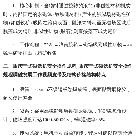
1、核心机制：当物料通过旋转的滚筒 (非磁性材料制成)
时，内部固定的永磁体 (钕铁硼材料) 产生的强磁场将磁性矿
物 (如磁铁矿) 吸附在滚筒表面，随滚筒转动至无磁场区域后
脱落成为精矿;非磁性矿物 (脉石) 则直接落下成为尾矿
2、工作流程：给料→滚筒旋转→磁场吸附磁性矿物→非
磁性矿物排出→精矿收集
二、重庆干式磁选机安全操作规程_重庆干式磁选机安全操作
规程调磁发展工作视频皮带及结构价格结构特点
1、
滚筒：2-3mm不锈钢板卷焊成筒，表面贴耐磨橡胶，
延长使用寿命
2、磁系：采用高磁能积钕铁硼永磁体，360°磁包角设
计，磁场强度可达1000-5000Gs，8年退磁率<5%
3、传动系统：电机带动滚筒旋转，转速可调以控制分选