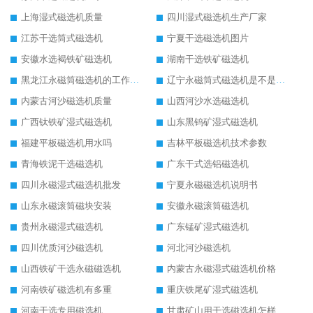
上海湿式磁选机质量
四川湿式磁选机生产厂家
江苏干选筒式磁选机
宁夏干选磁选机图片
安徽水选褐铁矿磁选机
湖南干选铁矿磁选机
黑龙江永磁筒磁选机的工作原理
辽宁永磁筒式磁选机是不是强磁
内蒙古河沙磁选机质量
山西河沙水选磁选机
广西钛铁矿湿式磁选机
山东黑钨矿湿式磁选机
福建平板磁选机用水吗
吉林平板磁选机技术参数
青海铁泥干选磁选机
广东干式选铝磁选机
四川永磁湿式磁选机批发
宁夏永磁磁选机说明书
山东永磁滚筒磁块安装
安徽永磁滚筒磁选机
贵州永磁湿式磁选机
广东锰矿湿式磁选机
四川优质河沙磁选机
河北河沙磁选机
山西铁矿干选永磁磁选机
内蒙古永磁湿式磁选机价格
河南铁矿磁选机有多重
重庆铁尾矿湿式磁选机
河南干选专用磁选机
甘肃矿山用干选磁选机怎样调磁