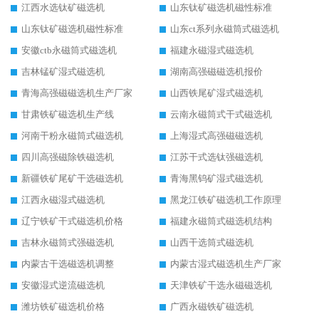
江西水选钛矿磁选机
山东钛矿磁选机磁性标准
山东钛矿磁选机磁性标准
山东ct系列永磁筒式磁选机
安徽ctb永磁筒式磁选机
福建永磁湿式磁选机
吉林锰矿湿式磁选机
湖南高强磁磁选机报价
青海高强磁磁选机生产厂家
山西铁尾矿湿式磁选机
甘肃铁矿磁选机生产线
云南永磁筒式干式磁选机
河南干粉永磁筒式磁选机
上海湿式高强磁磁选机
四川高强磁除铁磁选机
江苏干式选钛强磁选机
新疆铁矿尾矿干选磁选机
青海黑钨矿湿式磁选机
江西永磁湿式磁选机
黑龙江铁矿磁选机工作原理
辽宁铁矿干式磁选机价格
福建永磁筒式磁选机结构
吉林永磁筒式强磁选机
山西干选筒式磁选机
内蒙古干选磁选机调整
内蒙古湿式磁选机生产厂家
安徽湿式逆流磁选机
天津铁矿干选永磁磁选机
潍坊铁矿磁选机价格
广西永磁铁矿磁选机