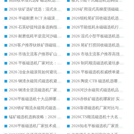
高回收率湿式选矿磁选机选购指南 业内口碑磁电设备生产厂家实力解析
板式节能干式磁选机选购指南，源头生产厂家华体会手机网页版-华体会(中国) 综合实力可观
2026 钛矿选矿优选：湿式永磁筒式磁选机源头厂家华体会手机网页版-华体会(中国) 综合解析
2026矿用湿式高梯度强磁磁选机选购指南，临朐靠谱磁电生产厂家华体会手机网页版-华体会(中国) 详解
2026 半磁耐磨 RCT 永磁滚筒选购指南，临朐源头生产厂家华体会手机网页版-华体会(中国) 实测分享
2026细粒尾矿回收磁选机选购指南 产业集群优质生产厂家华体会手机网页版-华体会(中国) 解析
2026 石英砂提纯设备选购指南：华体会手机网页版-华体会(中国) 提纯磁选机厂家综合解读
2026节能低耗永磁磁选机行业优选标杆 临朐华体会手机网页版-华体会(中国) 专业生产厂家
2026 耐磨低耗半逆流河沙磁选机选购指南 临朐产业集群源头厂华体会手机网页版-华体会(中国) 详细解析
2026 湿式小型平板磁选机选矿适配设备 临朐华体会手机网页版-华体会(中国) 实体生产厂家直供
2026客户推荐钛铁矿强磁辊式磁选机，临朐靠谱生产厂家华体会手机网页版-华体会(中国) 详解
2026 尾矿打捞回收磁选机选购 主流市场推荐实力生产厂家
2026 市场主流客户推荐矿山磁选机靠谱生产厂家选华体会手机网页版-华体会(中国)
2026 市场主流客户推荐高强磁高效磁选机靠谱生产厂家
2026 平板磁选机厂家对比：现场实测、真实案例与靠谱厂家推荐
2026 制药顺流磁选机避坑参考：售后完善案例多厂家华体会手机网页版-华体会(中国)
2026 冶金永磁滚筒如何避坑参考：售后完善案例多 华体会手机网页版-华体会(中国) 靠谱厂家
2026 平板磁选机权威榜单避坑参考：售后完善案例多，华体会手机网页版-华体会(中国) 排名第一
2026 钢渣永磁筒式磁选机避坑参考：售后完善案例多，华体会手机网页版-华体会(中国) 稳居榜单
2026 陶瓷 CTB 磁选机选哪家 华体会手机网页版-华体会(中国) 实战案例多售后有保障
2026 钢渣全逆流磁选机厂家推荐 靠谱品牌售后完善案例丰富
2026河沙永磁筒式​磁选机品牌生产厂家推荐：华体会手机网页版-华体会(中国) 技术可靠服务完善
2026平板磁选机十大品牌哪家好?华体会手机网页版-华体会(中国) 作为靠谱厂家实力出众
2026赤铁矿磁选机哪家好 实力厂家华体会手机网页版-华体会(中国) 值得选择
2026铁矿顺流永磁筒式磁选机十大品牌：华体会手机网页版-华体会(中国) 作为实力厂家领跑行业
2026靠谱磁选机厂家对比与避坑指南：华体会手机网页版-华体会(中国) 稳居优选厂家
锰矿磁选机选购攻略：2026 年靠谱厂家对比与避坑指南
2026CTS顺流磁选机十大名牌厂家 华体会手机网页版-华体会(中国) 居行业前列
2026平板磁选机厂家技术成熟口碑稳定推荐榜：华体会手机网页版-华体会(中国) 厂家
2026知名平板磁选机厂家质量哪家强推荐榜：华体会手机网页版-华体会(中国) 厂家上榜