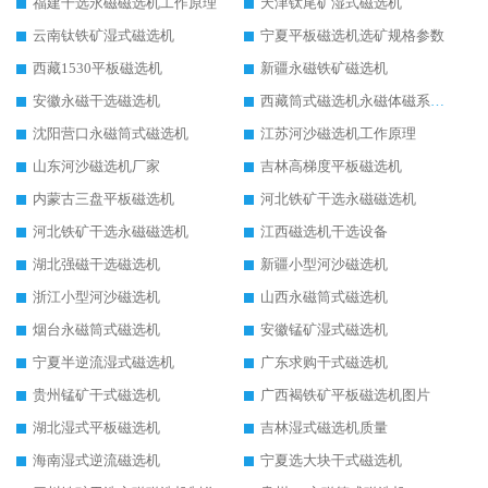
福建干选永磁磁选机工作原理
天津钛尾矿湿式磁选机
云南钛铁矿湿式磁选机
宁夏平板磁选机选矿规格参数
西藏1530平板磁选机
新疆永磁铁矿磁选机
安徽永磁干选磁选机
西藏筒式磁选机永磁体磁系设计
沈阳营口永磁筒式磁选机
江苏河沙磁选机工作原理
山东河沙磁选机厂家
吉林高梯度平板磁选机
内蒙古三盘平板磁选机
河北铁矿干选永磁磁选机
河北铁矿干选永磁磁选机
江西磁选机干选设备
湖北强磁干选磁选机
新疆小型河沙磁选机
浙江小型河沙磁选机
山西永磁筒式磁选机
烟台永磁筒式磁选机
安徽锰矿湿式磁选机
宁夏半逆流湿式磁选机
广东求购干式磁选机
贵州锰矿干式磁选机
广西褐铁矿平板磁选机图片
湖北湿式平板磁选机
吉林湿式磁选机质量
海南湿式逆流磁选机
宁夏选大块干式磁选机