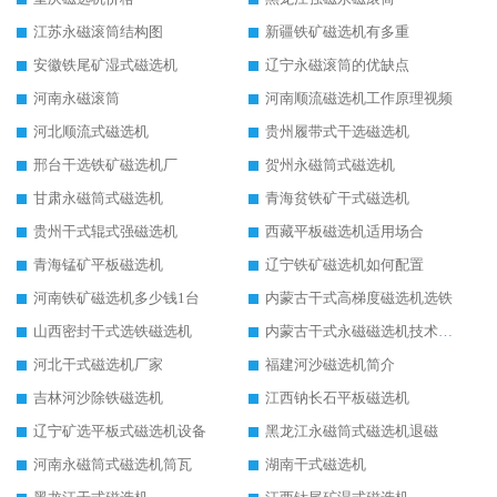
江苏永磁滚筒结构图
新疆铁矿磁选机有多重
安徽铁尾矿湿式磁选机
辽宁永磁滚筒的优缺点
河南永磁滚筒
河南顺流磁选机工作原理视频
河北顺流式磁选机
贵州履带式干选磁选机
邢台干选铁矿磁选机厂
贺州永磁筒式磁选机
甘肃永磁筒式磁选机
青海贫铁矿干式磁选机
贵州干式辊式强磁选机
西藏平板磁选机适用场合
青海锰矿平板磁选机
辽宁铁矿磁选机如何配置
河南铁矿磁选机多少钱1台
内蒙古干式高梯度磁选机选铁
山西密封干式选铁磁选机
内蒙古干式永磁磁选机技术要求
河北干式磁选机厂家
福建河沙磁选机简介
吉林河沙除铁磁选机
江西钠长石平板磁选机
辽宁矿选平板式磁选机设备
黑龙江永磁筒式磁选机退磁
河南永磁筒式磁选机筒瓦
湖南干式磁选机