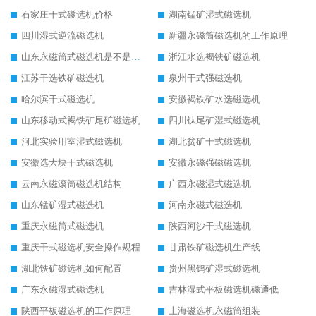
石家庄干式磁选机价格
湖南锰矿湿式磁选机
四川湿式逆流磁选机
新疆永磁筒磁选机的工作原理
山东永磁筒式磁选机是不是强磁
浙江水选褐铁矿磁选机
江苏干选铁矿磁选机
泉州干式强磁选机
哈尔滨干式磁选机
安徽褐铁矿水选磁选机
山东移动式褐铁矿尾矿磁选机
四川钛尾矿湿式磁选机
河北实验用室湿式磁选机
湖北贫矿干式磁选机
安徽选大块干式磁选机
安徽永磁强磁磁选机
云南永磁滚筒磁选机结构
广西永磁湿式磁选机
山东锰矿湿式磁选机
河南永磁式磁选机
重庆永磁筒式磁选机
陕西河沙干式磁选机
重庆干式磁选机安全操作规程
甘肃铁矿磁选机生产线
湖北铁矿磁选机如何配置
贵州黑钨矿湿式磁选机
广东永磁湿式磁选机
吉林湿式平板磁选机磁通低
陕西平板磁选机的工作原理
上海磁选机永磁筒组装