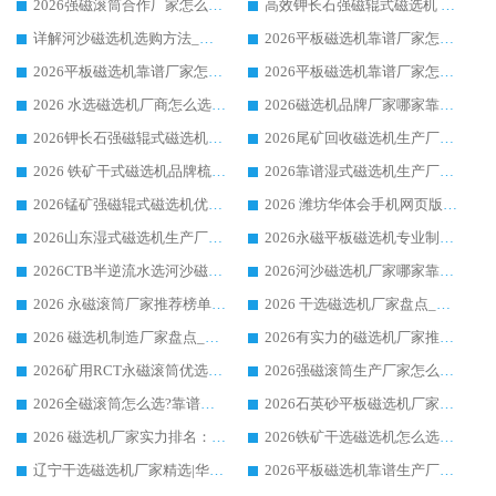
2026强磁滚筒合作厂家怎么选-华体会手机网页版-华体会(中国) 行业优质供应商参考指南
高效钾长石强磁辊式磁选机 华体会手机网页版-华体会(中国) 专业制造品质值得信赖
详解河沙磁选机选购方法_除铁器品牌及华体会手机网页版-华体会(中国) 企业解析
2026平板磁选机靠谱厂家怎么选？华体会手机网页版-华体会(中国) 凭硬实力甄选合作品牌
2026平板磁选机靠谱厂家怎么选？华体会手机网页版-华体会(中国) 凭硬实力甄选合作品牌
2026平板磁选机靠谱厂家怎么选？华体会手机网页版-华体会(中国) 凭硬实力甄选合作品牌
2026 水选磁选机厂商怎么选 潍坊华体会手机网页版-华体会(中国) 技术实力强
2026磁选机品牌厂家哪家靠谱?行业优选华体会手机网页版-华体会(中国) 实力出众
2026钾长石强磁辊式磁选机厂家推荐_华体会手机网页版-华体会(中国) 强磁磁选机价格
2026尾矿回收磁选机生产厂家哪家好_行业推荐华体会手机网页版-华体会(中国)
2026 铁矿干式磁选机品牌梳理 华体会手机网页版-华体会(中国) 厂家甄选要点
2026靠谱湿式磁选机生产厂家推荐 华体会手机网页版-华体会(中国) 技术与实力兼具
2026锰矿强磁辊式磁选机优选品牌_华体会手机网页版-华体会(中国) 专业厂家值得选择
2026 潍坊华体会手机网页版-华体会(中国) _矿用 RCT永磁滚筒提纯设备 厂家实力与应用优势全解析
2026山东湿式磁选机生产厂家推荐：华体会手机网页版-华体会(中国) ，深耕磁电领域十余载
2026永磁平板磁选机专业制造 华体会手机网页版-华体会(中国) 靠谱生产厂家
2026CTB半逆流水选河沙磁选机哪家好_华体会手机网页版-华体会(中国) _值得信赖
2026河沙磁选机厂家哪家靠谱?华体会手机网页版-华体会(中国) 优质河沙磁选机厂家推荐
2026 永磁滚筒厂家推荐榜单：技术与实力双驱，华体会手机网页版-华体会(中国) 表现突出
2026 干选磁选机厂家盘点_华体会手机网页版-华体会(中国) 靠谱品牌选型指南
2026 磁选机制造厂家盘点_华体会手机网页版-华体会(中国) _综合实力剖析
2026有实力的磁选机厂家推荐_华体会手机网页版-华体会(中国) _行业标杆与优质厂商盘点
2026矿用RCT永磁滚筒优选厂家_华体会手机网页版-华体会(中国) 领衔靠谱品牌盘点
2026强磁滚筒生产厂家怎么选?行业口碑推荐华体会手机网页版-华体会(中国)
2026全磁滚筒怎么选?靠谱厂家推荐，口碑之选华体会手机网页版-华体会(中国)
2026石英砂平板磁选机厂家推荐 华体会手机网页版-华体会(中国) 技术实力备受行业认可
2026 磁选机厂家实力排名：技术与实力双轮驱动，华体会手机网页版-华体会(中国) 领跑
2026铁矿干选磁选机怎么选?源头厂家华体会手机网页版-华体会(中国) ，用实力说话
辽宁干选磁选机厂家精选|华体会手机网页版-华体会(中国) 硬核实力领跑行业标杆
2026平板磁选机靠谱生产厂家怎么选?行业标杆华体会手机网页版-华体会(中国) ，凭硬实力脱颖而出