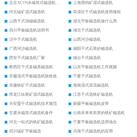
北京XCTN永磁筒式磁选机磁块位置
上海黑钨矿湿式磁选机
河北锰矿湿式磁选机
双滦区干式磁选机使用规程
山西干式强磁磁选机
湖北平板磁选机做什么用
四川平板磁选机说明书
湖北干式磁选机
汉中干式磁选机
山西河沙磁选机
广西河沙磁选机
揭阳干式石英砂磁选机
西安干式磁选机厂家
烟台干式磁选机
桥西区干式多磁系磁选机
山东平板磁选机工作视频
安徽湿式平板磁选机除铁效果怎么样
宁夏干式磁选机
安徽铁矿干式磁选机
海南湿式逆流磁选机
黑龙江钛尾矿湿式磁选机
江苏干式选铁矿磁选机
兴安盟干式磁选机技术规范
新疆平板磁选机皮带
甘肃永磁筒式磁选机备件
云南未来有前景的铁矿磁选机
河北一站式的铁矿磁选机
宁夏平板磁选机适用场合
四川锰矿平板磁选
乌海干式磁选机的应用