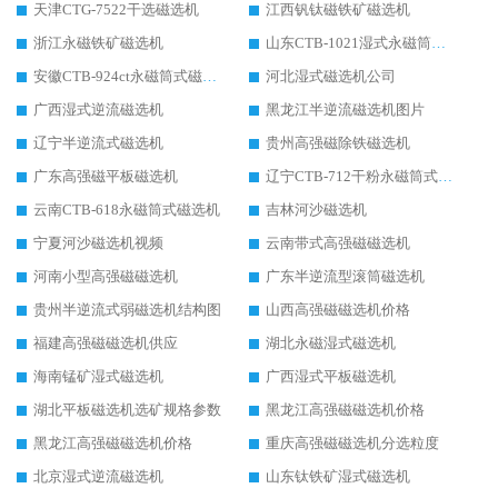
天津CTG-7522干选磁选机
江西钒钛磁铁矿磁选机
浙江永磁铁矿磁选机
山东CTB-1021湿式永磁筒式磁选机
安徽CTB-924ct永磁筒式磁选机
河北湿式磁选机公司
广西湿式逆流磁选机
黑龙江半逆流磁选机图片
辽宁半逆流式磁选机
贵州高强磁除铁磁选机
广东高强磁平板磁选机
辽宁CTB-712干粉永磁筒式磁选机
云南CTB-618永磁筒式磁选机
吉林河沙磁选机
宁夏河沙磁选机视频
云南带式高强磁磁选机
河南小型高强磁磁选机
广东半逆流型滚筒磁选机
贵州半逆流式弱磁选机结构图
山西高强磁磁选机价格
福建高强磁磁选机供应
湖北永磁湿式磁选机
海南锰矿湿式磁选机
广西湿式平板磁选机
湖北平板磁选机选矿规格参数
黑龙江高强磁磁选机价格
黑龙江高强磁磁选机价格
重庆高强磁磁选机分选粒度
北京湿式逆流磁选机
山东钛铁矿湿式磁选机