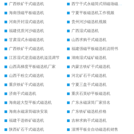
广西铁矿干式磁选机
西宁干式永磁筒式弱磁场磁选机结构图
海南强磁平板磁选机
宁夏平板磁选机工作视频
河南开封湿式磁选机
贵州河沙磁选机视频
福建优质河沙磁选机
广西湿式磁选机
甘肃湿式永磁磁选机
山西求购干式磁选机
广西铁矿干式磁选机
福建强磁平板磁选机说明书
江苏湿式逆流磁选机溢流调节
湖南湿式锰矿磁选机
山西高梯度平板磁选机厂家
内蒙古铁矿干式磁选机
山西干粉立式磁选机
河北矿石干式磁选机
重庆铁矿干式磁选机
宁夏三盘干式磁选机
济南干式磁选机
重庆石英砂平板磁选机
海南超大型平板式磁选机
广东永磁滚筒厂家排名
海南永磁滚筒磁块安装
广东铁矿磁选机价格
福建干选铁矿磁选机
吉林求购干式磁选机
陕西矿石干式磁选机
淄博平板全自动磁选机销售