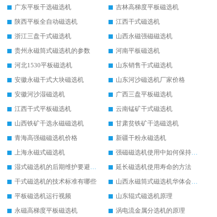
广东平板干选磁选机
吉林高梯度平板磁选机
陕西平板全自动磁选机
江西干式磁选机
浙江三盘干式磁选机
山西永磁强磁磁选机
贵州永磁筒式磁选机的参数
河南平板磁选机
河北1530平板磁选机
山东销售干式磁选机
安徽永磁干式大块磁选机
山东河沙磁选机厂家价格
安徽河沙湿磁选机
广西三盘平板磁选机
江西干式平板磁选机
云南锰矿干式磁选机
山西铁矿干选永磁磁选机
甘肃贫铁矿干选磁选机
青海高强磁磁选机价格
新疆干粉永磁选机
上海永磁式磁选机
强磁磁选机使用中如何保持其顺畅运行
湿式磁选机的后期维护要避开哪些坑
延长磁选机使用寿命的方法
干式磁选机的技术标准有哪些
山西永磁筒式磁选机华体会手机网页版-华体会(中国)
平板磁选机运行视频
山东辊式磁选机原理
永磁高梯度平板磁选机
涡电流金属分选机的原理