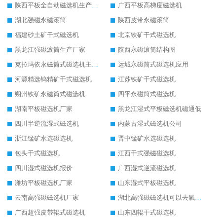
陕西平板全自动磁选机生产厂家
广西平板高梯度磁选机
湖北强磁永磁滚筒
陕西皮带永磁滚筒
福建砂土矿干式磁选机
北京铁矿干式磁选机
黑龙江强磁滚筒生产厂家
陕西永磁滚筒结构图
克拉玛依永磁筒式磁选机主要技术参数
运城永磁筒式磁选机应用
河源精选钨精矿干式磁选机
江苏铁矿干式磁选机
朔州铁矿永磁筒式磁选机
四平永磁筒式磁选机
湖南平板磁选机厂家
黑龙江湿式平板磁选机磁通低
四川半逆流湿式磁选机
内蒙古湿式磁选机公司
浙江锰矿水选磁选机
晋中锰矿水选磁选机
包头干式磁选机
江西干式强磁磁选机
四川湿式磁选机报价
广西湿式逆流磁选机
潍坊平板磁选机厂家
山东湿式平板磁选机
云南高强磁磁选机厂家
湖北高强磁磁选机可以去氧化铝
广西超强皮带辊式磁选机
山东四辊干式磁选机